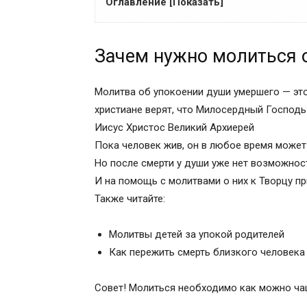
Оглавление [Показать]
Зачем нужно молиться об умерших
Зачем нужно молиться 
Тексты молитв
Что означают 3, 9, 40 дней и годовщина
День третий
Молитва об упокоении души умершего — эт
День девятый
христиане верят, что Милосердный Господь
День сороковой
Иисус Христос Великий Архиерей
Годовщина поминания
Пока человек жив, он в любое время может 
Православные иконы и молитвы
Но после смерти у души уже нет возможнос
Информационный сайт про иконы, моли
И на помощь с молитвами о них к Творцу п
Молитва Царю Небесный, текст
Также читайте:
Молитва Царю Небесному Утешителю
Молитва за упокой души всякого усопш
Молитвы детей за упокой родителей
Зачем нужно молиться об умерших
Как пережить смерть близкого человека
Тексты молитв
Что означают 3, 9, 40 дней и годовщина
Совет! Молиться необходимо как можно ча
День третий