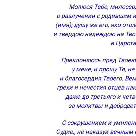
Молитвы за упокой души
Молюся Тебе, милосер
Дни поминовения усопших
о разлучении с родившим 
Заупокойное богослужение в правосла
(имя); душу же его, яко от
Вселенская родительская суббота
и твердою надеждою на Тво
Молитва «Со святыми упокой»
в Царств
Молитва о упокоении усопших
Молитва за упокой всех усопших
Преклоняюсь пред Твоею
Молитва за упокой близких и всех усо
2 комментарии на “ Молитвы за упокой 
у мене, и прошу Тя, н
Добавить комментарий Отменить отве
и благосердия Твоего. Вем,
КОНТАКТНЫЕ ДАННЫЕ КОМПАНИИ
грехи и нечестия отцев нак
ВСЕ О ПАМЯТНИКАХ
даже до третьяго и четв
АРХИВ СТАТЕЙ
за молитвы и добродете
МЕНЮ НАШЕГО САЙТА
НАШИ КОНТАКТЫ
С сокрушением и умилен
Последование панихиды
Судие,, не наказуй вечным
Молитва за упокой души всякого усопш