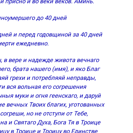
и присно и во веки веков. Аминь.
иноумершего до 40 дней
дней и перед годовщиной за 40 дней
мерти ежедневно.
, в вере и надежде живота вечнаго
го, брата нашего (имя), и яко Благ
яй грехи и потребляяй неправды,
ти вся вольная его согрешения
чныя муки и огня геенскаго, и даруй
е вечных Твоих благих, уготованных
огреши, но не отступи от Тебе,
а и Святаго Духа, Бога Тя в Троице
ицу в Троице и Троицу во Единстве