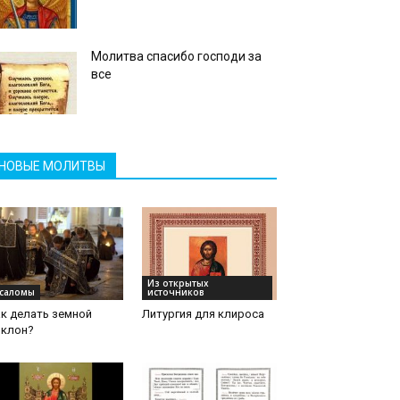
Молитва спасибо господи за
все
НОВЫЕ МОЛИТВЫ
Из открытых
саломы
источников
к делать земной
Литургия для клироса
оклон?