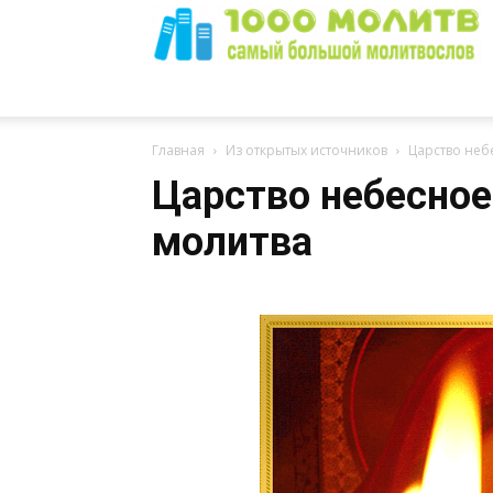
1000
Главная
Из открытых источников
Царство неб
Царство небесное
молитва
Молитв