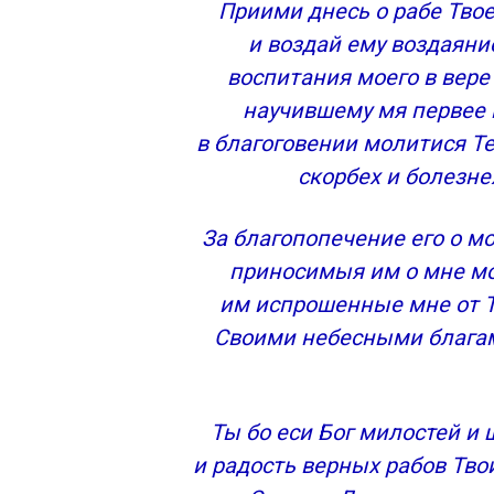
Приими днесь о рабе Тво
и воздай ему воздаяни
воспитания моего в вере
научившему мя первее в
в благоговении молитися Теб
скорбех и болезне
За благопопечение его о м
приносимыя им о мне мо
им испрошенные мне от Т
Своими небесными благам
Ты бо еси Бог милостей и
и радость верных рабов Тво