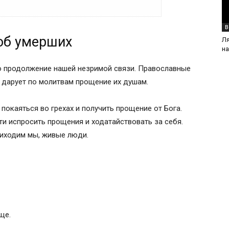
В
об умерших
Л
н
о продолжение нашей незримой связи. Православные
 дарует по молитвам прощение их душам.
покаяться во грехах и получить прощение от Бога.
ти испросить прощения и ходатайствовать за себя.
твы, православные традиции.
риходим мы, живые люди.
его христианина
ще.