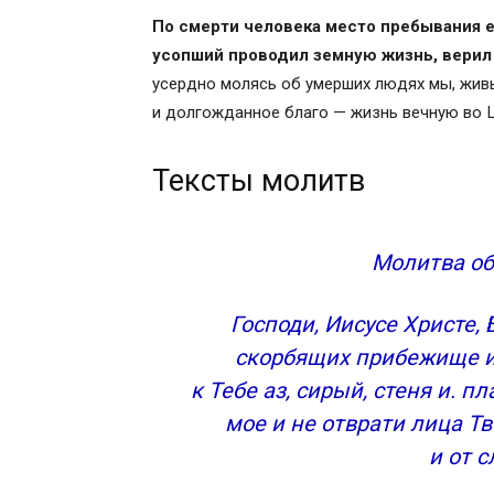
День девятый
По смерти человека место пребывания е
День сороковой
усопший проводил земную жизнь, верил 
Годовщина поминания
усердно молясь об умерших людях мы, жив
Символ Веры
и долгожданное благо — жизнь вечную во 
Как войти в Царствие Небесное? Зауп
Чин литии, совершаемой мирянином д
Тексты молитв
Последование по исходе души от тела
Молитва детей об усопших родителях
Молитва родителей о почивших детях
Молитва об
Об упокоении души ближнего
Церковные требы в православных храм
Господи, Иисусе Христе,
Сорокоуст о упокоении
скорбящих прибежище и
Неусыпаемая псалтирь
к Тебе аз, сирый, стеня и. 
Церковная записка
мое и не отврати лица Т
Молебен о здравии
и от с
Сорокоуст о здравии
Храмы и монастыри в которых соверш