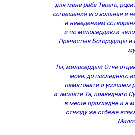
Зачем нужно молиться об умерших
для мене раба Твоего, родит
Тексты молитв
согрешения его вольная и н
Что означают 3, 9, 40 дней и годовщина
и неведением сотворенн
День третий
и по милосердию и чел
День девятый
Пречистыя Богородицы и в
День сороковой
му
Годовщина поминания
Ты, милосердый Отче отцев 
моея, до последняго и
памятовати о усопшем р
и умоляти Тя, праведнаго Су
в месте прохладне и в м
отнюду же отбеже всяка
Милос