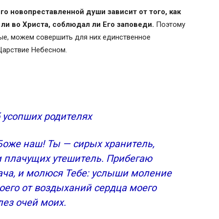
го новопреставленной души зависит от того, как
ли во Христа, соблюдал ли Его заповеди.
Поэтому
ые, можем совершить для них единственное
Царствие Небесном.
окойные молитвы перед смертью
ома и на кладбище
, читаемое мирянином
 усопших родителях
ах Иерусалима
 Боже наш! Ты — сирых хранитель,
 плачущих утешитель. Прибегаю
плача, и молюся Тебе: услыши моление
воего от воздыханий сердца моего
лез очей моих.
аются богослужения