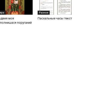
ера
Разное
ядвия моя
Пасхальные часы текст
аполнишася поруганий