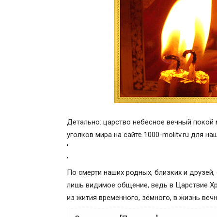
Детально: царство небесное вечный покой 
уголков мира на сайте 1000-molitv.ru для н
'
'
По смерти наших родных, близких и друзей
лишь видимое общение, ведь в Царствие Хр
из жития временного, земного, в жизнь веч