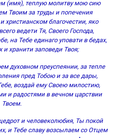
ем (имя), теплую молитву мою сию
ем Твоим за труды и попечения
 и христианском благочестии, яко
сего ведети Тя, Своего Господа,
е, на Тебе единаго уповати в бедах,
х и хранити заповеди Твоя;
оем духовном преуспеянии, за тепле
ления пред Тобою и за все дары,
ебе, воздай ему Своею милостию,
и и радостями в вечном царствии
Твоем.
 щедрот и человеколюбия, Ты покой
их, и Тебе славу возсылаем со Отцем