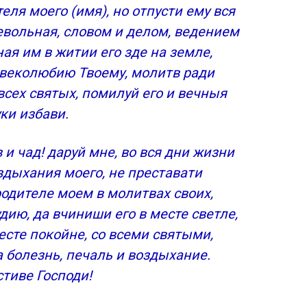
еля моего (имя), но отпусти ему вся
евольная, словом и делом, ведением
ая им в житии его зде на земле,
овеколюбию Твоему, молитв ради
сех святых, помилуй его и вечныя
ки избави.
и чад! даруй мне, во вся дни жизни
здыхания моего, не преставати
одителе моем в молитвах своих,
дию, да вчиниши его в месте светле,
есте покойне, со всеми святыми,
 болезнь, печаль и воздыхание.
тиве Господи!