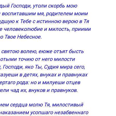
дый Господи, утоли скорбь мою
и воспитавшим мя, родителем моим
вии:
шедшую к Тебе с истинною верою в Тя
е человеколюбие и милость, приими
о Твое Небесное.
 святою волею, еюже отъят бысть
пших
души ”
е отыми точию от него милости
т
 Господи, яко Ты, Судия мира сего,
азуеши в детях, внуках и правнуках
ертаго рода: но и милуеши отцев
ли чад их, внуков и правнуков.
ием сердца молю Тя, милостивый
 наказанием усопшаго незабвеннаго
его христианина