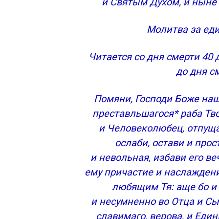
и Святым Духом, и ныне 
Молитва за ед
Читается со дня смерти 40 
до дня с
Помяни, Господи Боже наш
преставльшагося* раба Твое
и Человеколюбец, отпуща
ослаби, остави и прос
и невольная, избави его ве
ему причастие и наслаждени
любящим Тя: аще бо и с
и несумненно во Отца и Сын
славимаго, верова, и Един