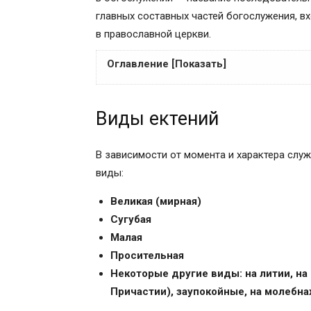
главных составных частей богослужения, вх
в православной церкви.
Оглавление [Показать]
Виды ектений
Виды ектений
В Греческой церкви
Общий порядок совершения
Великая (мирная) ектения
В зависимости от момента и характера слу
Малая ектения
виды:
Сугубая ектения
Великая (мирная)
Просительная ектения
Сугубая
Ектении на литургии
Малая
Особенности просительной ектении на л
Просительная
Ектения об оглаше́нных
Некоторые другие виды: на литии, на
Ектения о готовящихся ко Крещению
Причастии), заупокойные, на молебнах
Ектения заупокойная (о усопших)