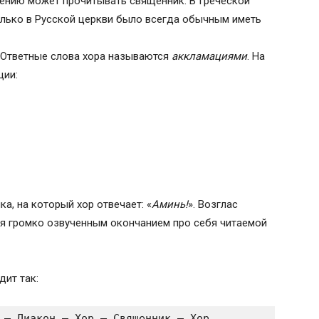
тению может прочитывать священник. В Греческой
только в Русской церкви было всегда обычным иметь
. Ответные слова хора называются
аккламациями
. На
ции:
а, на который хор отвечает: «
Аминь!
». Возглас
ся громко озвученным окончанием про себя читаемой
дит так:
 — Диакон — Хор — Священник — Хор