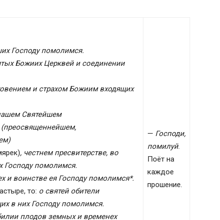
их Господу помолимся.
ятых Божиих Церквей и соединении
оговением и страхом Божиим входящих
 нашем Святейшем
 (преосвященнейшем,
—
Господи,
ем)
помилуй
.
мярек)
, честнем пресвитерстве, во
Поёт на
ех Господу помолимся.
каждое
ех и воинстве ея Господу помолимся*.
прошение.
настыре, то:
о святей обители
щих в них Господу помолимся.
билии плодов земных и временех