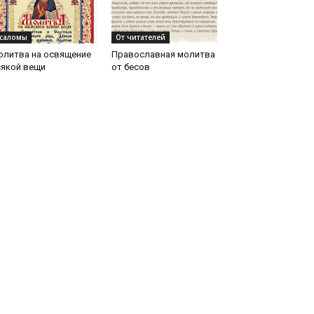
саломы
От читателей
олитва на освящение
Православная молитва
сякой вещи
от бесов