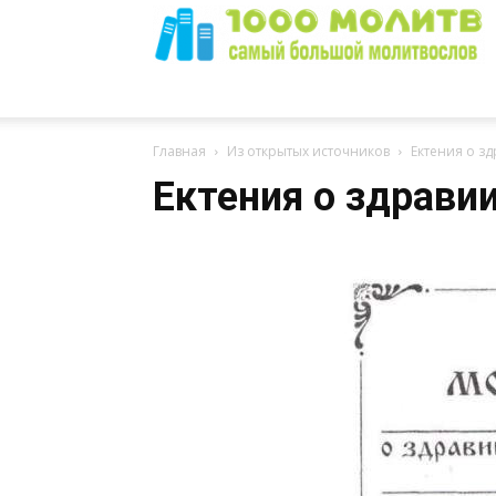
1000
Главная
Из открытых источников
Ектения о з
Ектения о здрави
Молитв