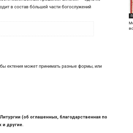
одит в состав бо́льшей части богослужений
П
М
в
жбы ектения может принимать разные формы, или
итургиях трёх видов
 Литургии (об оглашенных, благодарственная по
 и другие.