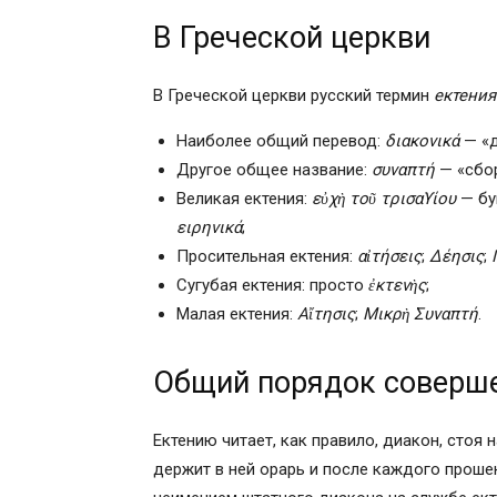
Содержание
В Греческой церкви
В Греческой церкви русский термин
ектения
Наиболее общий перевод:
διακονικά
— «д
Другое общее название:
συναπτή
— «сбор
Великая ектения:
εὐχὴ τοῦ τρισαϒίου
— бу
ειρηνικά
;
Просительная ектения:
αἰτήσεις
;
Δέησις
;
Сугубая ектения: просто
ἐκτενὴς
;
Малая ектения:
Αἴτησις
;
Μικρὴ Συναπτή
.
Общий порядок соверш
Ектению читает, как правило, диакон, стоя 
держит в ней орарь и после каждого проше