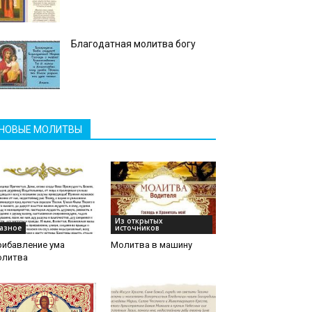
Благодатная молитва богу
НОВЫЕ МОЛИТВЫ
Из открытых
азное
источников
рибавление ума
Молитва в машину
олитва