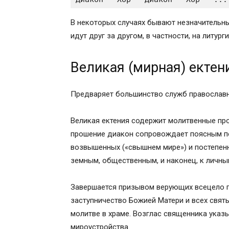
В некоторых случаях бывают незначительны
идут друг за другом, в частности, на литурги
Великая (мирная) ектен
Предваряет большинство служб православн
Великая ектения содержит молитвенные пр
прошение диакон сопровождает поясным по
возвышенных («свышнем мире») и постепен
земным, общественным, и наконец, к личны
Завершается призывом верующих всецело п
заступничество Божией Матери и всех свят
молитве в храме. Возглас священника указ
мироустройства.