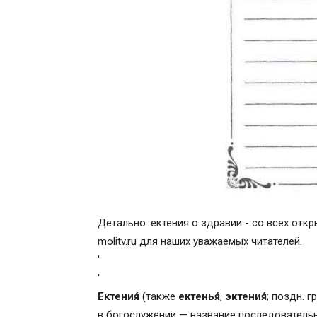
Детально: ектения о здравии - со всех отк
molitv.ru для наших уважаемых читателей.
'
'
Ектения́
(также
ектенья́
,
эктения́
; поздн. г
в богослужении — название последовательн