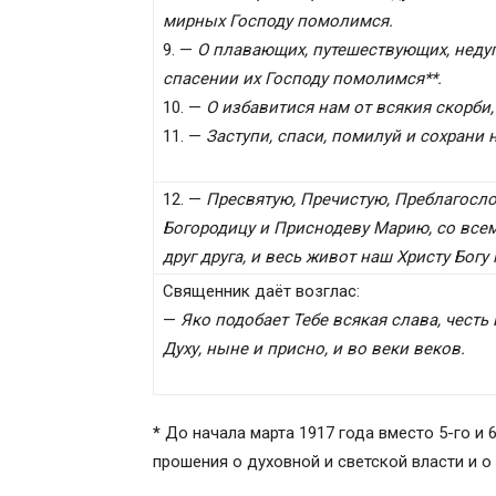
мирных Господу помолимся.
9. —
О плавающих, путешествующих, недуг
спасении их Господу помолимся**.
10. —
О избавитися нам от всякия скорби
11. —
Заступи, спаси, помилуй и сохрани 
12. —
Пресвятую, Пречистую, Преблагосл
Богородицу и Приснодеву Марию, со всем
друг друга, и весь живот наш Христу Богу
Священник даёт возглас:
—
Яко подобает Тебе всякая слава, честь 
Духу, ныне и присно, и во веки веков.
*
До начала марта 1917 года вместо 5-го и 
прошения о духовной и светской власти и 