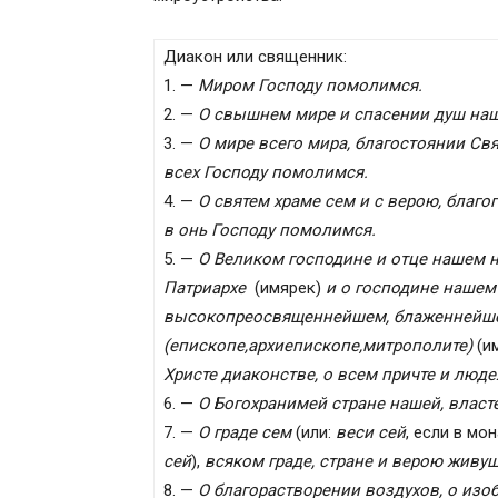
Диакон или священник:
1. —
Миром Господу помолимся.
2. —
О свышнем мире и спасении душ наш
3. —
О мире всего мира, благостоянии Св
всех Господу помолимся.
4. —
О святем храме сем и с верою, благ
в онь Господу помолимся.
5. —
О Великом господине и отце нашем
Патриархе
(имярек)
и о господине нашем
высокопреосвященнейшем, блаженнейш
(епископе,архиепископе,митрополите)
(и
Христе диаконстве, о всем причте и люд
6. —
О Богохранимей стране нашей, власт
7. —
О граде сем
(или:
веси сей
, если в мо
сей
),
всяком граде, стране и верою живу
8. —
О благорастворении воздухов, о изо