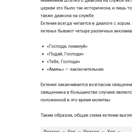
неимением штатного диакона на службе ек
церкви это было так исторически, и лишь 
также диакона на службе.
Ектения всегда читается в диалоге с хором
ектенье бывают четыре различных акклама
«Господи, помилуй»
«Подай, Господи»
«Тебе, Господи»
«Аминь» — заключительная.
Ектения заканчивается возгласом священник
священника в большинстве случаев являет
положенной в это время молитвы.
Таким образом, общая схема ектении выгля
Диакон — Хор — Диакон — Хор — ...