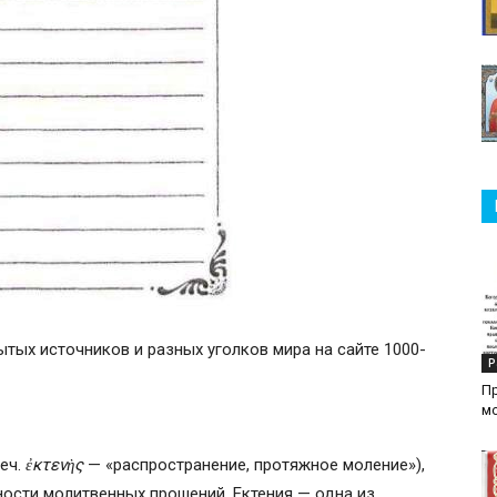
рытых источников и разных уголков мира на сайте 1000-
Р
П
м
реч.
ἐκτενὴς
— «распространение, протяжное моление»),
ости молитвенных прошений. Ектения — одна из