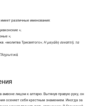
имеет различные именования:
иаконские »;
ные »;
кв. «молитва Трисвятого»;
Η μεγάλη συναπτή
;
τα
Πληρωτικά
;
ения
на амвоне лицом к алтарю. Вытянув правую руку, он
ния осеняет себя крестным знамением. Иногда за