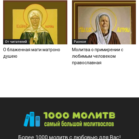
От читателей
Разное
О блаженная мати матроно
Молитва о примирении с
душею
любимым человеком
православная
Более 1000 молитв с любовью для Вас!