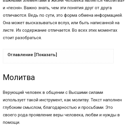
Важными элементами в жизни человека является «молитва»
и «песня». Важно знать, чем эти понятия друг от друга
отличаются. Ведь по сути, это форма обмена информацией.
Она может высказываться вслух, или быть написанной на
листе. Их содержание отличается. Во всех этих моментах
стоит разобраться.
Оглавление [Показать]
Молитва
Молитва
Пение
Основные различия
Выводы
Верующий человек в общении с Высшими силами
использует такой инструмент, как молитву. Текст наполнен
глубоким смыслом, благодарностью и просьбами. Это
своего рода проявление веры человека, любви и нужды в
помощи.