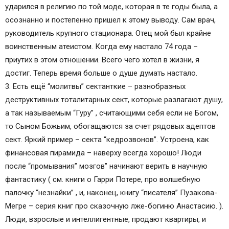
ударился в религию по той моде, которая в те годы была, а
осознанно и постепенно пришел к этому выводу. Сам врач,
руководитель крупного стационара. Отец мой был крайне
воинственным атеистом. Когда ему настало 74 года –
приутих в этом отношении. Всего чего хотел в жизни, я
достиг. Теперь время больше о душе думать настало.
3. Есть ещё “молитвы” сектанткие – разнобразных
деструктивных тоталитарных сект, которые разлагают душу,
а так называемым “Гуру” , считающими себя если не Богом,
то Сыном Божьим, обогащаются за счет рядовых адептов
сект. Яркий пример – секта “кедрозвонов”. Устроена, как
финансовая пирамида – наверху всегда хорошо! Люди
после “промывания” мозгов” начинают верить в научную
фантастику ( см. книги о Гарри Потере, про волшебную
палочку “незнайки” , и, наконец, книгу “писателя” Пузакова-
Мегре – серия книг про сказочную лже-богиню Анастасию. ).
Люди, взрослые и интеллигентные, продают квартиры, и