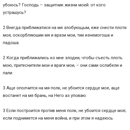
убоюсь? Господь – защитник жизни моей: от кого
устрашусь?
2 Внегда приближатися на мя злобующым, еже снести плоти
моя, оскорбляюшии мя и врази мои, тии изнемогоша и
падоша.
2 Когда приближались ко мне злодеи, чтобы съесть плоть
мою, притеснители мои и враги мои, – они сами ослабели и
пали.
3 Аще ополчится на мя полк, не убоится сердце мое, аще
востанет на мя брань, на Него аз уповаю.
3 Если построится против меня полк, не убоится сердце моё;
если поднимется на меня война, и при этом я надеюсь.