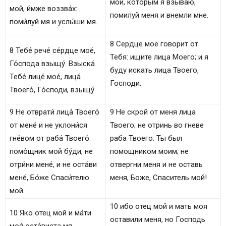
мой, которым я взываю,
мой, и́мже воззва́х:
помилуй меня и внемли мне.
поми́луй мя и услы́ши мя.
8 Сердце мое говорит от
8 Тебе́ рече́ се́рдце мое́,
Тебя: ищите лица Моего; и я
Го́спода взыщу́. Взыска́
буду искать лица Твоего,
Тебе́ лице́ мое́, лица́
Господи.
Твоего́, Го́споди, взыщу́.
9 Не отврати́ лица́ Твоего́
9 Не скрой от меня лица
от мене́ и не уклони́ся
Твоего; не отринь во гневе
гне́вом от раба́ Твоего́:
раба Твоего. Ты был
помо́щник мой бу́ди, не
помощником моим; не
отри́ни мене́, и не оста́ви
отвергни меня и не оставь
мене́, Бо́же Спаси́телю
меня, Боже, Спаситель мой!
мой.
10 ибо отец мой и мать моя
10 Яко отец мой и ма́ти
оставили меня, но Господь