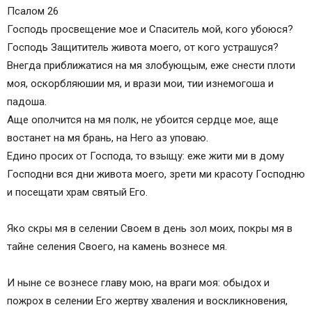
Псалом Давиду, прежде помазания
Псалом 26
Псалом Давида. Прежде помазания.
Господь просвещение мое и Спаситель мой, кого убоюся?
26 ПСАЛОМ — ТЕКСТ С УДАРЕНИЯМИ И
Господь Защититель живота моего, от кого устрашуся?
ПЕРЕВОДОМ
Внегда приближатися на мя злобующым, еже снести плоти
КАК БЫЛ НАПИСАН ПСАЛОМ 26 И ЧТО ОН
моя, оскорбляюшии мя, и врази мои, тии изнемогоша и
ОЗНАЧАЕТ
падоша.
ОБЪЯСНЕНИЕ И КРАТКОЕ ТОЛКОВАНИЕ 26
Аще ополчится на мя полк, не убоится сердце мое, аще
ПСАЛМА
востанет на мя брань, на Него аз уповаю.
Едино просих от Господа, то взыщу: еже жити ми в дому
Господни вся дни живота моего, зрети ми красоту Господню
и посещати храм святый Его.
Яко скры мя в селении Своем в день зол моих, покры мя в
тайне селения Своего, на камень вознесе мя.
И ныне се вознесе главу мою, на враги моя: обыдох и
пожрох в селении Его жертву хваления и воскликновения,