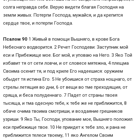
солга неправда себе. Верую видети благая Господня на
земли живых. Потерпи Господа, мужайся, и да крепится
сердце твое, и потерпи Господа.
Псалом 90
1 Живый в помощи Вышняго, в крове Бога
Небеснаго водворится. 2 Речет Господеви: Заступник мой
еси и Прибежище мое. Бог мой, и уповаю на Него. 3 Яко Той
избавит тя от сети ловчи, и от словесе мятежна, 4 плещма
Своима осенит тя, и под криле Его надеешися: оружием
обыдет тя истина Его. 5 Не убоишися от страха нощнаго, от
стрелы летящия во дни, 6 от вещи во тме преходящия, от
сряща, и беса полуденнаго. 7 Падет от страны твоея
тысяща, и тма одесную тебе, к тебе же не приближится, 8
обаче очима твоима смотриши, и воздаяние грешников
узриши. 9 Яко Ты, Господи, упование мое, Вышняго положил
еси прибежище твое. 10 Не приидет к тебе зло, и рана не
приближится телеси твоему, 11 яко Ангелом Своим