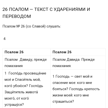
26 ПСАЛОМ — ТЕКСТ С УДАРЕНИЯМИ И
ПЕРЕВОДОМ
Псалом № 26 (со Славой) слушать:
4
Псалом 26
Псалом 26
Псалом Давиду, прежде
Псалом Давида. Прежде
помазания
помазания.
1 Госпо́дь просвеще́ние
1 Господь — свет мой и
мое́ и Спаси́тель мой,
спасение мое: кого мне
кого́ убою́ся? Госпо́дь
бояться? Господь крепость
Защи́титель живота́
жизни моей: кого мне
моего́, от кого́
страшиться?
устрашу́ся?