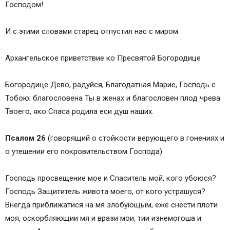
Господом!
И с этими словами старец отпустил нас с миром.
Архангельское приветствие ко Пресвятой Богородице
Богородице Дево, радуйся, Благодатная Марие, Господь с
Тобою; благословена Ты в женах и благословен плод чрева
Твоего, яко Спаса родила еси душ наших.
Псалом 26
(говорящий о стойкости верующего в гонениях и
о утешении его покровительством Господа)
Господь просвещение мое и Спаситель мой, кого убоюся?
Господь Защититель живота моего, от кого устрашуся?
Внегда приближатися на мя злобующым, еже снести плоти
моя, оскорбляющии мя и врази мои, тии изнемогоша и