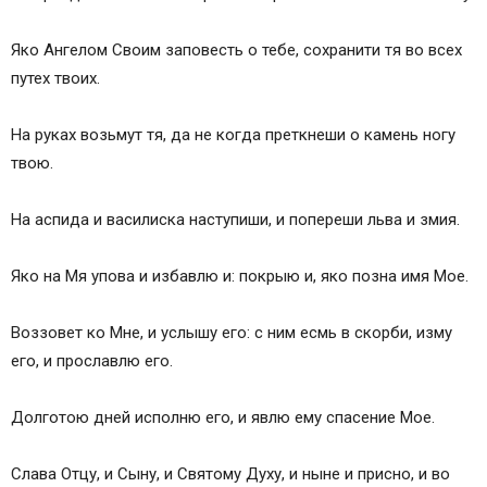
Яко Ангелом Своим заповесть о тебе, сохранити тя во всех
путех твоих.
На руках возьмут тя, да не когда преткнеши о камень ногу
твою.
На аспида и василиска наступиши, и попереши льва и змия.
Яко на Мя упова и избавлю и: покрыю и, яко позна имя Мое.
Воззовет ко Мне, и услышу его: с ним есмь в скорби, изму
его, и прославлю его.
Долготою дней исполню его, и явлю ему спасение Мое.
Слава Отцу, и Сыну, и Святому Духу, и ныне и присно, и во