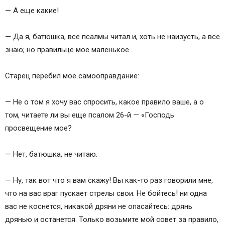
— А еще какие!
— Да я, батюшка, все псалмы читал и, хоть не наизусть, а все
знаю; но правильце мое маленькое…
Старец перебил мое самооправдание:
— Не о том я хочу вас спросить, какое правило ваше, а о
том, читаете ли вы еще псалом 26-й — «Господь
просвещение мое?
— Нет, батюшка, не читаю.
— Ну, так вот что я вам скажу! Вы как-то раз говорили мне,
что на вас враг пускает стрелы свои. Не бойтесь! ни одна
вас не коснется, никакой дряни не опасайтесь: дрянь
дрянью и останется. Только возьмите мой совет за правило,