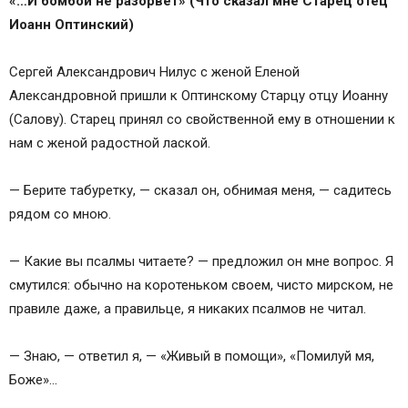
«…И бомбой не разорвет» (Что сказал мне Старец отец
Иоанн Оптинский)
Сергей Александрович Нилус с женой Еленой
Александровной пришли к Оптинскому Старцу отцу Иоанну
(Салову). Старец принял со свойственной ему в отношении к
нам с женой радостной лаской.
— Берите табуретку, — сказал он, обнимая меня, — садитесь
рядом со мною.
— Какие вы псалмы читаете? — предложил он мне вопрос. Я
смутился: обычно на коротеньком своем, чисто мирском, не
правиле даже, а правильце, я никаких псалмов не читал.
— Знаю, — ответил я, — «Живый в помощи», «Помилуй мя,
Боже»…