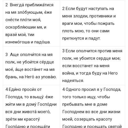
2 Внегда́ приближа́тися
2 Если будут наступать на
на мя зло́бующым, е́же
меня злодеи, противники и
сне́сти пло́ти моя́,
враги мои, чтобы пожрать
оскорбля́юшии мя, и
плоть мою, то они сами
врази́ мои́, тии
преткнутся и падут.
изнемо́гоша и падо́ша.
3 Если ополчится против меня
3 Аще ополчи́тся на мя
полк, не убоится сердце мое;
полк, не убои́тся се́рдце
если восстанет на меня
мое́, а́ще воста́нет на мя
война, и тогда буду на Него
брань, на Него́ аз упова́ю.
надеяться.
4 Еди́но проси́х от
4 Одного просил я у Господа,
Го́спода, то взыщу́: е́же
того только ищу, чтобы
жи́ти ми в дому́ Госпо́дни
пребывать мне в доме
вся дни живота́ моего́,
Господнем во все дни жизни
зре́ти ми красоту́
моей, созерцать красоту
Госпо́дню и посеща́ти
Господню и посещать святой