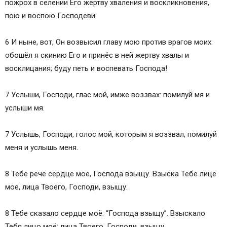
пожрох в селении Его жертву хваления и воскликновения,
пою и воспою Господеви.
6 И ныне, вот, Он возвысил главу мою против врагов моих:
обошёл я скинию Его и принёс в ней жертву хвалы и
восклицания; буду петь и воспевать Господа!
7 Услыши, Господи, глас мой, имже воззвах: помилуй мя и
услыши мя.
7 Услышь, Господи, голос мой, которым я воззвал, помилуй
меня и услышь меня.
8 Тебе рече сердце мое, Господа взыщу. Взыска Тебе лице
мое, лица Твоего, Господи, взыщу.
8 Тебе сказало сердце моё: “Господа взыщу”. Взыскало
Тебя лицо моё; лица Твоего, Господи, взыщу.