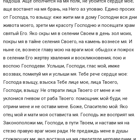
падоша. Аще ополчится на мя полк, не убоится сердце мое;
аще востанет на мя брань, на Него аз уповаю. Едино просих
от Господа, то взыщу: еже жити ми в дому Господни вся дни
живота моего, зрети ми красоту Господню и посещати храм
святый Его. Яко скры мя в селении Своем в день зол моих,
покры мя в тайне селения Своего, на камень вознесе мя. И
ныне се, вознесе главу мою на враги моя: обыдох и пожрох
в селении Его жертву хваления и воскликновения; пою и
воспою Господеви. Услыши, Господи, глас мой, имже
воззвах, помилуй мя и услыши мя. Тебе рече сердце мое:
Господа взыщу, взыска Тебе лице мое, лица Твоего,
Господи, взыщу. Не отврати лица Твоего от мене и не
уклонися гневом от раба Твоего: помощник мой буди, не
отрини мене и не остави мене. Боже, Спасителю мой. Яко
отец мой и мати моя остависта мя. Господь же восприят мя.
Законоположи ми, Господи, в пути Твоем, и настави мя на
стезю правую враг моих ради. Не предаждь мене в душы
стужающих ми: яко восташа на мя свидетеле неправеднии, и