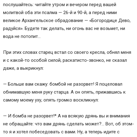
послушайтесь: читайте утром и вечером перед вашей
молитвой оба эти псалма — 26-й и 90-й, а перед ними
великое Архангельское обрадование — «Богородице Дево,
радуйся». Будете так делать, ни огонь вас не возьмет, ни
вода не потопит…
При этих словах старец встал со своего кресла, обнял меня
и с какой-то особой силой, раскатисто-звонко, не сказал
даже, а выкрикнул:
— Больше вам скажу: бомбой не разорвет! Я поцеловал
обнимавшую меня руку старца. А он опять, прижавшись к
самому моему уху, опять громко воскликнул:
— И бомба не разорвет!* А на всякую дрянь вы и внимания
не обращайте: что вам дрянь сделать может?… Вот, об этом-
то я и хотел побеседовать с вами. Ну, а теперь идите с