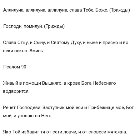
Аллилуиа, аллилуиа, аллилуиа, слава Тебе, Боже. (Трижды)
Господи, помилуй. (Трижды)
Слава Отцу, и Сыну, и Святому Духу, и ныне и присно и во
веки веков. Аминь.
Псалом 90
Живый в помощи Вышняго, в крове Бога Небеснаго
водворится.
Речет Господеви: Заступник мой еси и Прибежище мое, Бог
мой, и уповаю на Него.
Яко Той избавит тя от сети ловчи, и от словеси мятежна.