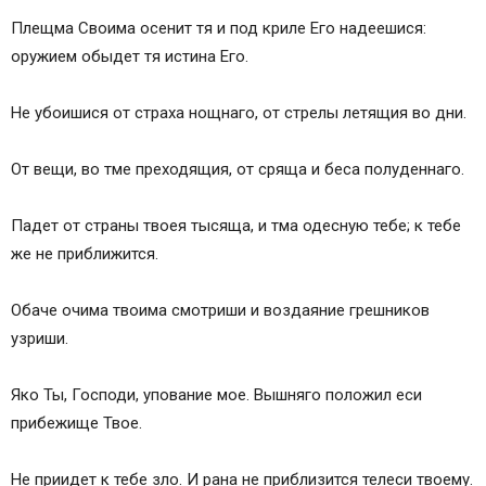
Плещма Своима осенит тя и под криле Его надеешися:
оружием обыдет тя истина Его.
Не убоишися от страха нощнаго, от стрелы летящия во дни.
От вещи, во тме преходящия, от сряща и беса полуденнаго.
Падет от страны твоея тысяща, и тма одесную тебе; к тебе
же не приближится.
Обаче очима твоима смотриши и воздаяние грешников
узриши.
Яко Ты, Господи, упование мое. Вышняго положил еси
прибежище Твое.
Не приидет к тебе зло. И рана не приблизится телеси твоему.