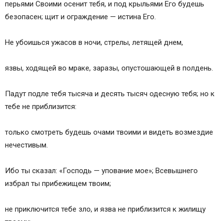
перьями Своими осенит тебя, и под крыльями Его будешь
безопасен; щит и ограждение — истина Его.
Не убоишься ужасов в ночи, стрелы, летящей днем,
язвы, ходящей во мраке, заразы, опустошающей в полдень.
Падут подле тебя тысяча и десять тысяч одесную тебя; но к
тебе не приблизится:
только смотреть будешь очами твоими и видеть возмездие
нечестивым.
Ибо ты сказал: «Господь — упование мое»; Всевышнего
избрал ты прибежищем твоим;
не приключится тебе зло, и язва не приблизится к жилищу