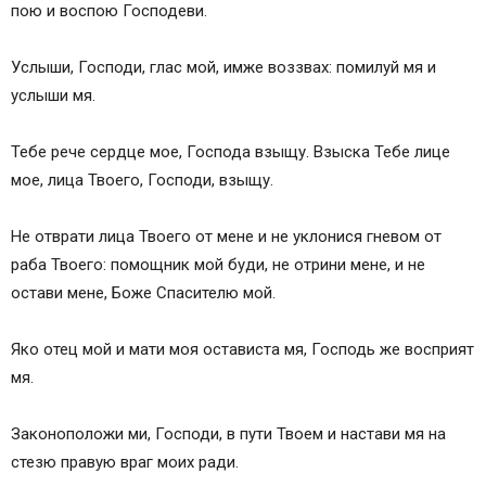
пою и воспою Господеви.
Услыши, Господи, глас мой, имже воззвах: помилуй мя и
услыши мя.
Тебе рече сердце мое, Господа взыщу. Взыска Тебе лице
мое, лица Твоего, Господи, взыщу.
Не отврати лица Твоего от мене и не уклонися гневом от
раба Твоего: помощник мой буди, не отрини мене, и не
остави мене, Боже Спасителю мой.
Яко отец мой и мати моя остависта мя, Господь же восприят
мя.
Законоположи ми, Господи, в пути Твоем и настави мя на
стезю правую враг моих ради.