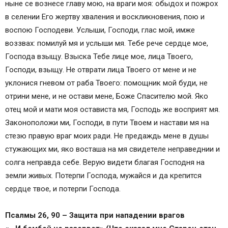
ныне се вознесе главу мою, на враги моя: обыдох и пожрох
в селении Его жертву хваления и воскликновения, пою и
воспою Господеви. Услыши, Господи, глас мой, имже
воззвах: помилуй мя и услыши мя. Тебе рече сердце мое,
Господа взыщу. Взыска Тебе лице мое, лица Твоего,
Господи, взыщу. Не отврати лица Твоего от мене и не
уклонися гневом от раба Твоего: помощник мой буди, не
отрини мене, и не остави мене, Боже Спасителю мой. Яко
отец мой и мати моя остависта мя, Господь же восприят мя.
Законоположи ми, Господи, в пути Твоем и настави мя на
стезю правую враг моих ради. Не предаждь мене в душы
стужающих ми, яко восташа на мя свидетеле неправеднии и
солга неправда себе. Верую видети благая Господня на
земли живых. Потерпи Господа, мужайся и да крепится
сердце твое, и потерпи Господа.
Псалмы 26, 90 – Защита при нападении врагов