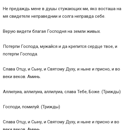
Не предаждь мене в душы стужающих ми, яко восташа на
мя свидетеле неправеднии и солга неправда себе.
Верую видети благая Господня на земли живых.
Потерпи Господа, мужайся и да крепится сердце твое, и
потерпи Господа.
Слава Отцу, и Сыну, и Святому Духу, и ныне и присно, и во
веки веков. Аминь.
Аллилуиа, аллилуиа, аллилуиа, слава Тебе, Боже. (Трижды)
Господи, помилуй. (Трижды)
Слава Отцу, и Сыну, и Святому Духу, и ныне и присно и во
веки веков. Аминь.