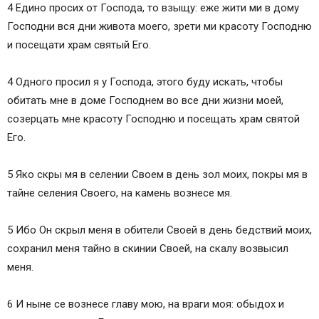
4 Едино просих от Господа, то взыщу: еже жити ми в дому
Господни вся дни живота моего, зрети ми красоту Господню
и посещати храм святый Его.
4 Одного просил я у Господа, этого буду искать, чтобы
обитать мне в доме Господнем во все дни жизни моей,
созерцать мне красоту Господню и посещать храм святой
Его.
5 Яко скры мя в селении Своем в день зол моих, покры мя в
тайне селения Своего, на камень вознесе мя.
5 Ибо Он скрыл меня в обители Своей в день бедствий моих,
сохранил меня тайно в скинии Своей, на скалу возвысил
меня.
6 И ныне се вознесе главу мою, на враги моя: обыдох и