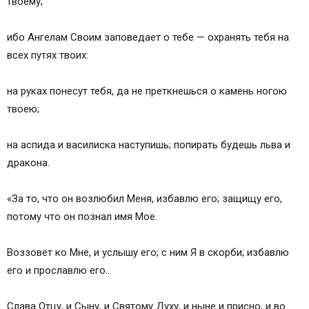
твоему;
ибо Ангелам Своим заповедает о тебе — охранять тебя на
всех путях твоих:
на руках понесут тебя, да не преткнешься о камень ногою
твоею;
на аспида и василиска наступишь; попирать будешь льва и
дракона.
«За то, что он возлюбил Меня, избавлю его; защищу его,
потому что он познал имя Мое.
Воззовет ко Мне, и услышу его; с ним Я в скорби; избавлю
его и прославлю его…
Слава Отцу, и Сыну, и Святому Духу, и ныне и присно, и во