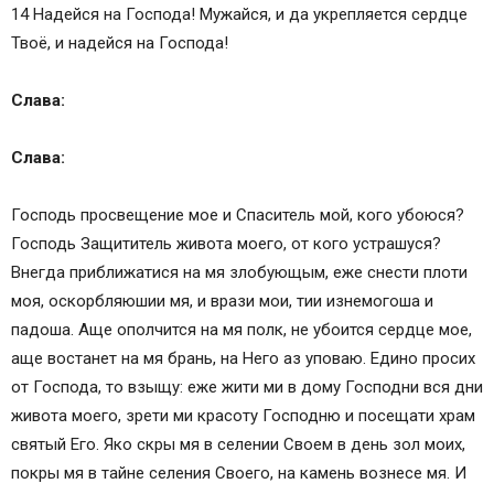
14 Надейся на Господа! Мужайся, и да укрепляется сердце
Твоё, и надейся на Господа!
Слава:
Слава:
Господь просвещение мое и Спаситель мой, кого убоюся?
Господь Защититель живота моего, от кого устрашуся?
Внегда приближатися на мя злобующым, еже снести плоти
моя, оскорбляюшии мя, и врази мои, тии изнемогоша и
падоша. Аще ополчится на мя полк, не убоится сердце мое,
аще востанет на мя брань, на Него аз уповаю. Едино просих
от Господа, то взыщу: еже жити ми в дому Господни вся дни
живота моего, зрети ми красоту Господню и посещати храм
святый Его. Яко скры мя в селении Своем в день зол моих,
покры мя в тайне селения Своего, на камень вознесе мя. И