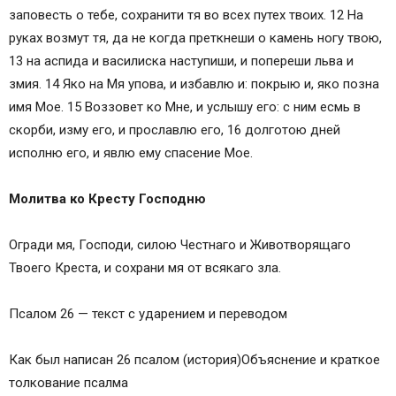
заповесть о тебе, сохранити тя во всех путех твоих. 12 На
руках возмут тя, да не когда преткнеши о камень ногу твою,
13 на аспида и василиска наступиши, и попереши льва и
змия. 14 Яко на Мя упова, и избавлю и: покрыю и, яко позна
имя Мое. 15 Воззовет ко Мне, и услышу его: с ним есмь в
скорби, изму его, и прославлю его, 16 долготою дней
исполню его, и явлю ему спасение Мое.
Молитва ко Кресту Господню
Огради мя, Господи, силою Честнаго и Животворящаго
Твоего Креста, и сохрани мя от всякаго зла.
Псалом 26 — текст с ударением и переводом
Как был написан 26 псалом (история)Объяснение и краткое
толкование псалма