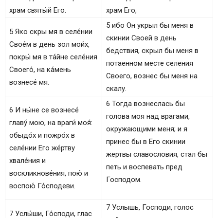
храм святы́й Его.
храм Его,
5 ибо Он укрыл бы меня в
5 Яко скры мя в селе́нии
скинии Своей в день
Свое́м в день зол мои́х,
бедствия, скрыл бы меня в
покры́ мя в та́йне селе́ния
потаенном месте селения
Своего́, на ка́мень
Своего, вознес бы меня на
вознесе́ мя.
скалу.
6 Тогда вознеслась бы
6 И ны́не се вознесе́
голова моя над врагами,
главу́ мою, на враги́ моя́:
окружающими меня; и я
обыдо́х и пожро́х в
принес бы в Его скинии
селе́нии Его же́ртву
жертвы славословия, стал бы
хвале́ния и
петь и воспевать пред
воскликнове́ния, пою́ и
Господом.
воспою́ Го́сподеви.
7 Услышь, Господи, голос
7 Услы́ши, Го́споди, глас