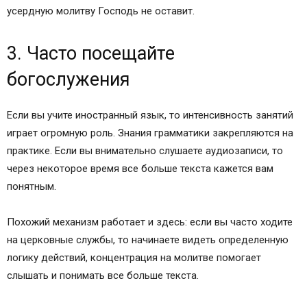
усердную молитву Господь не оставит.
литургия?
Как называются церковные предметы,
которыми причащают: чаша, ложечка и т.д.?
3. Часто посещайте
Последовательность литургии. Совершение
богослужения
службы.
Что такое Проскомидия. Что происходит во
Если вы учите иностранный язык, то интенсивность занятий
время Проскомидии. Последовательность
играет огромную роль. Знания грамматики закрепляются на
литургии
практике. Если вы внимательно слушаете аудиозаписи, то
Что такое Литургия оглашенных (литургия
через некоторое время все больше текста кажется вам
слова). Что совершается при Литургии
понятным.
оглашенных. Последовательность литургии
Далее идет великая ектинья (прошения).
Похожий механизм работает и здесь: если вы часто ходите
Далее читают Антифоны. Что такое антифоны?
на церковные службы, то начинаете видеть определенную
Далее Малый вход (вход с Евангелием).
логику действий, концентрация на молитве помогает
Далее Чтение прокимна и Апостольского
слышать и понимать все больше текста.
послания.
Далее Чтение Евангелия