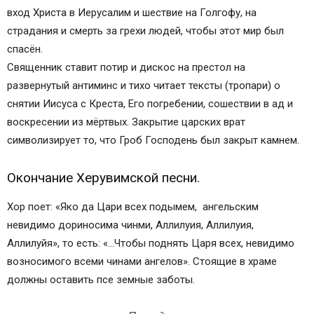
вход Христа в Иерусалим и шествие на Голгофу, на
страдания и смерть за грехи людей, чтобы этот мир был
спасён.
Священник ставит потир и дискос на престол на
развернутый антиминс и тихо читает тексты (тропари) о
снятии Иисуса с Креста, Его погребении, сошествии в ад и
воскресении из мёртвых. Закрытие царских врат
символизирует то, что Гроб Господень был закрыт камнем.
Окончание Херувимской песни.
Хор поет: «Яко да Цари всех подымем, ангельским
невидимо дориносима чинми, Аллилуия, Аллилуия,
Аллилуйя», то есть: «…Чтобы поднять Царя всех, невидимо
возносимого всеми чинами ангелов». Стоящие в храме
должны оставить псе земные заботы.