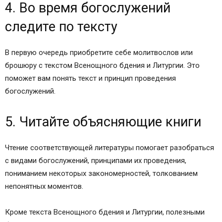
4. Во время богослужений
Далее Сугубая ектения (прошение).
Далее Ектения об Оглашенных
следите по тексту
Что такое Литургия верных. Что совершается
при Литургии верных. Последовательность
В первую очередь приобретите себе молитвослов или
литургии
брошюру с текстом Всенощного бдения и Литургии. Это
Далее поётся Херувимская песнь
поможет вам понять текст и принцип проведения
Далее Великий вход.
богослужений.
Окончание Херувимской песни.
Далее Начало евхаристического канона
5. Читайте объясняющие книги
(таинства причащения).
Далее Господня молитва «Отче наш».
Чтение соответствующей литературы помогает разобраться
Далее происходит причащение мирян.
с видами богослужений, принципами их проведения,
Завершение Божественной литургии.
пониманием некоторых закономерностей, толкованием
Автор публикации
непонятных моментов.
Кроме текста Всенощного бдения и Литургии, полезными