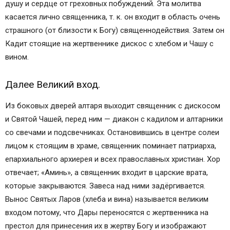
душу и сердце от греховных побуждений. Эта молитва
касается лично священника, т. к. он входит в область очень
страшного (от близости к Богу) священнодействия. Затем он
Кадит стоящие на жертвеннике дискос с хлебом и Чашу с
вином.
Далее Великий вход.
Из боковых дверей алтаря выходит священник с дискосом
и Святой Чашей, перед ним — диакон с кадилом и алтарники
со свечами и подсвечниках. Остановившись в центре солеи
лицом к стоящим в храме, священник поминает патриарха,
епархиального архиерея и всех православных христиан. Хор
отвечает; «Аминь», а священник входит в царские врата,
которые закрываются. Завеса над ними задёргивается.
Вынос Святых Ларов (хлеба и вина) называется великим
входом потому, что Дары переносятся с жертвенника на
престол для принесения их в жертву Богу и изображают