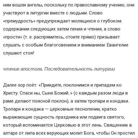
ним вошли ангелы, поскольку по православному учению, они
участвуют в литургии вместе с людьми. Слово
«премудрость» предупреждает молящихся о глубоком
содержании следующих затем пения и чтения, а слово
«прости» (т. е. рас­прямитесь, стоите прямо) призывает
слушать с особым благоговением и вниманием. Евангелие
слушают стоя!
чтение апостола. Последовательность литургии
Далее хор поёт: «Приидите, поклонимся и припадем ко
Христу. Спаси ны, Сыне Божий..» (с каждым разом люди в
раме делают поясной поклон), а затем тропари и кондаки.
Тропари и кондака — церковные песнопении, кратко
выражающие сущность праздника или подвига святого,
который вспоминается Церковью в этот лень. Священник в
алтаре от липа всех верующих молит Бога, чтобы Он простил