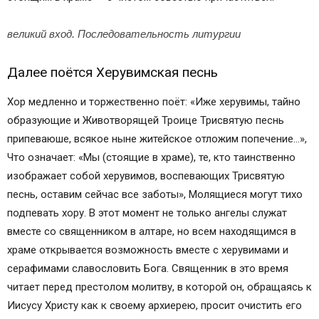
великий вход. Последовательность литургии
Далее поётся Херувимская песнь
Хор медленно и торжественно поёт: «Иже херу­вимы, тайно
образующие и Животворящей Троице Трисвятую песнь
припеваюше, всякое ныне житейское отложим попечение…»,
Что означает: «Мы (стоящие в храме), те, кто таинственно
изображает собой херувимов, воспевающих Трисвятую
песнь, оставим сейчас все заботы», Молящиеся могут тихо
подпевать хору. В этот момент не только ангелы служат
вместе со священником в алтаре, но всем находящимся в
храме открывается возможность вместе с херувимами и
серафимами славословить Бога. Священник в это время
читает перед престолом молитву, в которой он, обращаясь к
Иисусу Христу как к своему архиерею, просит очистить его