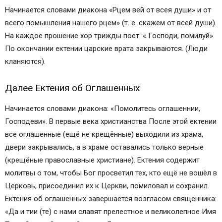
Начинается словами диакона «Рцем вей от всея души» и от
всего помышления нашего рцем» (т. е. скажем от всей души).
На каждое прошение хор трижды поёт: « Господи, помилуй».
По окончании ектении царские врата закрываются. (Люди
кланяются).
Далее Ектения об Оглашенных
Начинается словами диакона: «Помолитесь огла­шеннии,
Господеви». В первые века христианства После этой ектении
все оглашенные (ещё не крещённые) выходили из храма,
двери закрывались, а в храме оставались только верные
(крещёные православные христиане). Ектения содержит
молитвы о том, чтобы Бог просветил тех, кто ещё не вошёл в
Церковь, присоединил их к Церкви, помиловал и сохранил.
Ектения об оглашенных завершается возгласом священника:
«Да и тии (те) с нами славят прелестное и великолепное Имя