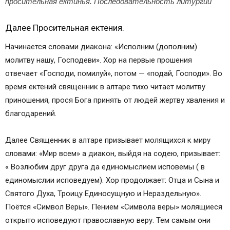
просительная ектинья. Последовательность литургии
Далее Просительная ектения.
Начинается словами диакона: «Исполним (дополним)
молитву нашу, Господеви». Хор на первые прошения
отвечает «Госпо­ди, помилуй», потом — «подай, Господи». Во
время ектений священник в алтаре тихо читает молитву
приношения, прося Бога принять от людей жертву хваления и
благодарений.
Далее Священник в алтаре призывает молящихся к миру
словами: «Мир всем» а диакон, выйдя на содею, призывает:
« Возлюбим друг друга да единомыслием исповемы ( в
единомыслии исповедуем). Хор продолжает: Отца и Сына и
Святого Духа, Троицу Единосущную и Нераздельную».
Поётся «Символ Веры». Пением «Символа веры» молящиеся
открыто исповедуют православную веру. Тем самым они