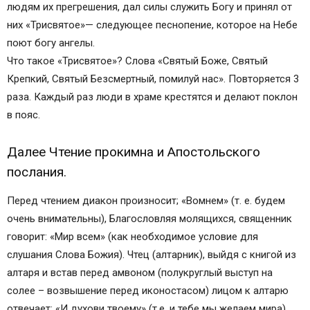
людям их прегрешения, дал силы служить Богу и принял от
них «Трисвятое»— следующее песнопение, которое на Небе
поют богу ангелы.
Что такое «Трисвятое»? Слова «Святый Боже, Святый
Крепкий, Святый Безсмертный, помилуй нас». Повторяется 3
раза. Каждый раз люди в храме крестятся и делают поклон
в пояс.
Далее Чтение прокимна и Апостольского
послания.
Перед чтением диакон произносит; «Вомнем» (т. е. будем
очень внимательны), Благословляя молящихся, священник
говорит: «Мир всем» (как необходимое условие для
слушания Слова Божия). Чтец (алтарник), выйдя с книгой из
алтаря и встав перед амвоном (полукруглый выступ на
солее – возвышение перед иконостасом) лицом к алтарю
отвечает: «И духови твоему» (т.е. и тебе мы желаем мира),