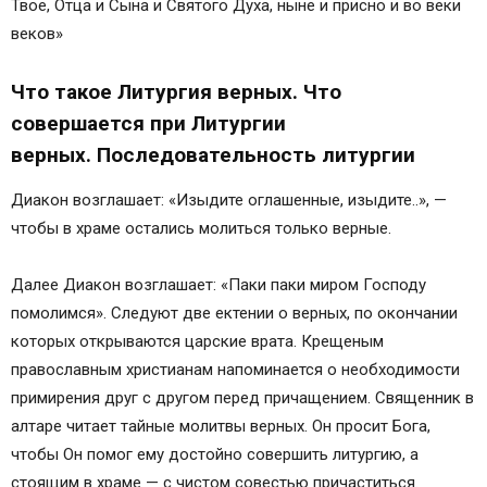
Твое, Отца и Сына и Святого Духа, ныне и присно и во веки
веков»
Что такое Литургия верных. Что
совершается при Литургии
верных. Последовательность литургии
Диакон возглашает: «Изыдите оглашенные, изыдите..», —
чтобы в храме остались молиться только верные.
Далее Диакон возглашает: «Паки паки миром Господу
помолимся». Следуют две ектении о верных, по окончании
которых открываются царские врата. Крещеным
православным христианам напоминается о необходимости
примирения друг с другом перед причащением. Священник в
алтаре читает тайные молитвы верных. Он просит Бога,
чтобы Он помог ему достойно совершить литургию, а
стоящим в храме — с чистом совестью причаститься.