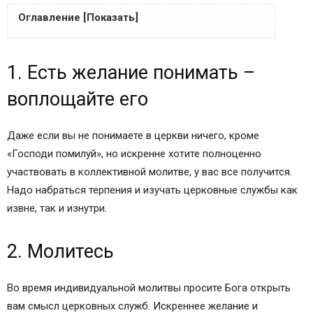
Оглавление [Показать]
1. Есть желание понимать – воплощайте его
1. Есть желание понимать –
2. Молитесь
3. Часто посещайте богослужения
воплощайте его
4. Во время богослужений следите по тексту
5. Читайте объясняющие книги
Даже если вы не понимаете в церкви ничего, кроме
6. Спрашивайте
«Господи помилуй», но искренне хотите полноценно
7. Найдите себе служение
участвовать в коллективной молитве, у вас все получится.
(Последовательность литургии … из
Надо набраться терпения и изучать церковные службы как
«Практический справочник по Православию»
извне, так и изнутри.
Автор: Исмаилова С. (сост. ))
Что такое литургия? Последовательность
2. Молитесь
литургии.
Виды (чины) литургии. Чем отличаются разные
Во время индивидуальной молитвы просите Бога открыть
литургии?
вам смысл церковных служб. Искреннее желание и
Когда в храмах и монастырях совершается