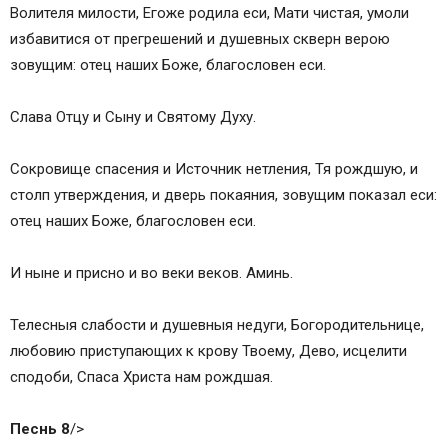
Волителя милости, Егоже родилa еси, Мaти чистая, умоли
избaвитися от прегрешений и душевных скверн верою
зовущим: отец наших Боже, благословен еси.
Слава Отцу и Сыну и Святому Духу.
Сокровище спасения и Источник нетления, Тя рождшую, и
столп утверждения, и дверь покаяния, зовущим показал еси:
отец наших Боже, благословен еси.
И ныне и присно и во веки веков. Аминь.
Телесныя слабости и душевныя недуги, Богородительнице,
любовию приступaющих к крову Твоему, Дево, исцелити
сподоби, Спaса Христа нам рождшая.
Песнь 8
/>