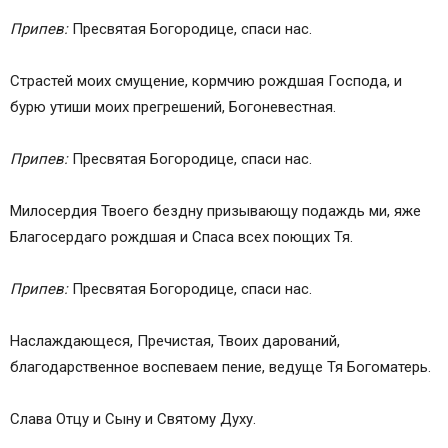
Припев:
Пресвятая Богородице, спаси нас.
Страстей моих смущение, кормчию рождшая Господа, и
бурю утиши моих прегрешений, Богоневестная.
Припев:
Пресвятая Богородице, спаси нас.
Милосердия Твоего бездну призывaющу подaждь ми, яже
Благосердаго рождшая и Спaса всех поющих Тя.
Припев:
Пресвятая Богородице, спаси нас.
Наслаждaющеся, Пречистая, Твоих даровaний,
благодaрственное воспевaем пение, ведуще Тя Богомaтерь.
Слава Отцу и Сыну и Святому Духу.