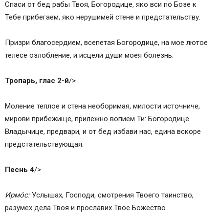
Спаси от бед рабы Твоя, Богородице, яко вси по Бозе к
Тебе прибегaем, яко нерушимей стене и предстaтельству.
Призри благосердием, всепетая Богородице, на мое лютое
телесе озлобление, и исцели души моея болезнь.
Тропарь, глас 2-й
/>
Моление теплое и стенa необоримая, милости источниче,
мирови прибежище, прилежно вопием Ти: Богородице
Владычице, предвари, и от бед избaви нас, едина вскоре
предстaтельствующая.
Песнь 4
/>
Ирмо́с:
Услышах, Господи, смотрения Твоего тaинство,
разумех дела Твоя и прослaвих Твое Божество.