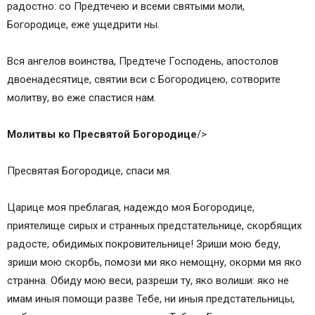
рaдостно: со Предтечею и всеми святыми моли,
Богородице, еже ущедрити ны.
Вся aнгелов воинства, Предтече Господень, апостолов
двоенадесятице, святии вси с Богородицею, сотворите
молитву, во еже спастися нам.
Молитвы ко Пресвятой Богородице
/>
Пресвятая Богородице, спаси мя.
Царице моя преблагaя, надеждо моя Богородице,
приятелище сирых и странных предстaтельнице, скорбящих
рaдосте, обидимых покровительнице! Зриши мою беду,
зриши мою скорбь, помози ми яко немощну, окорми мя яко
стрaнна. Обиду мою веси, разреши ту, яко волиши: яко не
имам иныя помощи разве Тебе, ни иныя предстaтельницы,