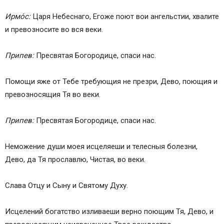
Ирмо́с:
Царя Небеснаго, Егоже поют вои aнгельстии, хвалите
и превозносите во вся веки.
Припев:
Пресвятая Богородице, спаси нас.
Помощи яже от Тебе требующия не презри, Дево, поющия и
превозносящия Тя во веки.
Припев:
Пресвятая Богородице, спаси нас.
Неможение души моея исцеляеши и телесныя болезни,
Дево, да Тя прослaвлю, Чистая, во веки.
Слава Отцу и Сыну и Святому Духу.
Исцелений богатство изливaеши верно поющим Тя, Дево, и