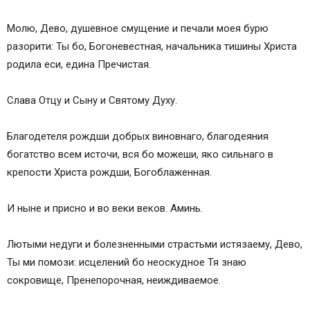
Молю, Дево, душевное смущение и печали моея бурю
разорити: Ты бо, Богоневестная, начальника тишины Христа
родилa еси, едина Пречистая.
Слава Отцу и Сыну и Святому Духу.
Благодетеля рождши добрых виновнаго, благодеяния
богатство всем источи, вся бо можеши, яко сильнаго в
крепости Христа рождши, Богоблаженная.
И ныне и присно и во веки веков. Аминь.
Лютыми недуги и болезненными страстьми истязaему, Дево,
Ты ми помози: исцелений бо неоскудное Тя знаю
сокровище, Пренепорочная, неиждивaемое.