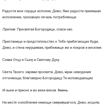
Радости мое сердце исполни, Дево, Яже радости приемшая
исполнение, греховную печаль потребляющи.
Припев:
Пресвятая Богородице, спаси нас.
Пристaнище и предстaтельство к Тебе прибегaющих буди,
Дево, и стена нерушимая, прибежище же и покров и веселие.
Слава Отцу и Сыну и Святому Духу.
Света Твоего зарями просвети, Дево, мрак неведения
отгоняющи, благоверно Богородицу Тя исповедающих.
И ныне и присно и во веки веков. Аминь.
На месте озлобления немощи смирившагося, Дево, исцели,