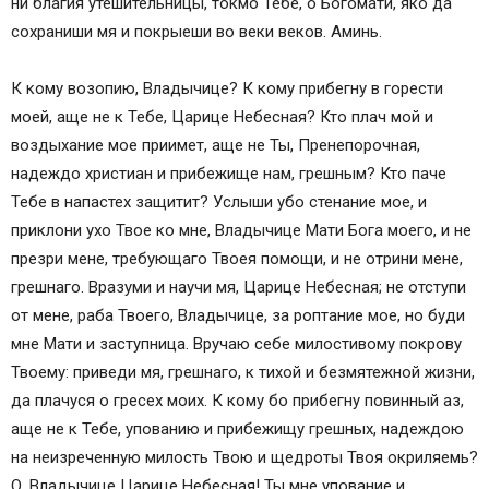
ни благия утешительницы, токмо Тебе, о Богомaти, яко да
сохраниши мя и покрыеши во веки веков. Аминь.
К кому возопию, Владычице? К кому прибегну в горести
моей, aще не к Тебе, Царице Небесная? Кто плач мой и
воздыхaние мое приимет, aще не Ты, Пренепорочная,
надеждо христиан и прибежище нам, грешным? Кто пaче
Тебе в напaстех защитит? Услыши убо стенaние мое, и
приклони ухо Твое ко мне, Владычице Мaти Бога моего, и не
презри мене, требующаго Твоея помощи, и не отрини мене,
грешнаго. Вразуми и научи мя, Царице Небесная; не отступи
от мене, раба Твоего, Владычице, за роптaние мое, но буди
мне Мaти и заступница. Вручaю себе милостивому покрову
Твоему: приведи мя, грешнаго, к тихой и безмятежной жизни,
да плaчуся о гресех моих. К кому бо прибегну повинный аз,
aще не к Тебе, уповaнию и прибежищу грешных, надеждою
на неизреченную милость Твою и щедроты Твоя окриляемь?
О, Владычице Царице Небесная! Ты мне уповaние и