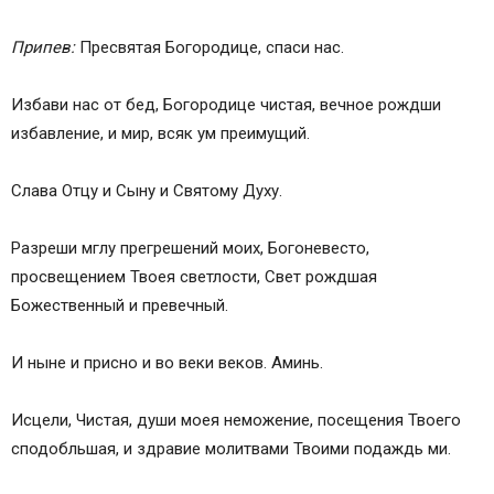
Припев:
Пресвятая Богородице, спаси нас.
Избaви нас от бед, Богородице чистая, вечное рождши
избавление, и мир, всяк ум преимущий.
Слава Отцу и Сыну и Святому Духу.
Разреши мглу прегрешений моих, Богоневесто,
просвещением Твоея светлости, Свет рождшая
Божественный и превечный.
И ныне и присно и во веки веков. Аминь.
Исцели, Чистая, души моея неможение, посещения Твоего
сподобльшая, и здрaвие молитвами Твоими подaждь ми.