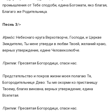
промышления от Тебе сподоби, едина Богомaти, яко благая,
Благaго же Родительница.
Песнь 3
/>
Ирмо́с:
Небеснаго круга Верхотворче, Господи, и Церкве
Зиждителю, Ты мене утверди в любви Твоей, желaний крaю,
верных утверждение, едине Человеколюбче.
Припев:
Пресвятая Богородице, спаси нас.
Предстaтельство и покров жизни моея полагaю Тя,
Богородительнице Дево: Ты мя окорми ко пристaнищу
Твоему, благих виновна; верных утверждение, едина
Всепетая.
Припев:
Пресвятая Богородице, спаси нас.