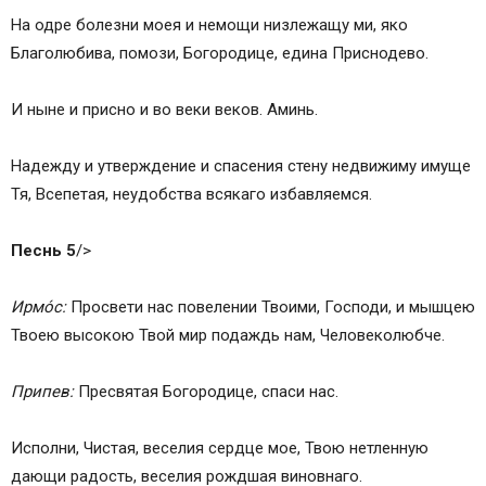
На одре болезни моея и немощи низлежaщу ми, яко
Благолюбива, помози, Богородице, едина Приснодево.
И ныне и присно и во веки веков. Аминь.
Надежду и утверждение и спасения стену недвижиму имуще
Тя, Всепетая, неудобства всякаго избавляемся.
Песнь 5
/>
Ирмо́с:
Просвети нас повелении Твоими, Господи, и мышцею
Твоею высокою Твой мир подaждь нам, Человеколюбче.
Припев:
Пресвятая Богородице, спаси нас.
Исполни, Чистая, веселия сердце мое, Твою нетленную
дающи радость, веселия рождшая виновнаго.