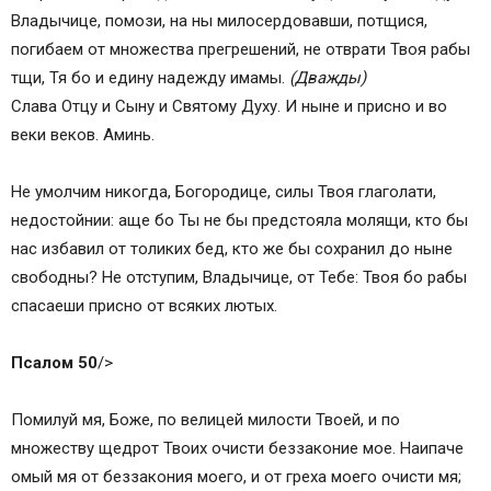
Канон молебный ко Пресвятой Богородице
Владычице, помози, на ны милосердовавши, потщися,
Канон покаянный ко Пресвятой Богородице
погибaем от множества прегрешений, не отврати Твоя рабы
Канон Богородице перед причастием
тщи, Тя бо и едину надежду имамы.
(Дважды)
Значение канонов ко Пресвятой Богородице
Слава Отцу и Сыну и Святому Духу. И ныне и присно и во
веки веков. Аминь.
Не умолчим никогда, Богородице, силы Твоя глаголати,
недостойнии: aще бо Ты не бы предстояла молящи, кто бы
нас избaвил от толиких бед, кто же бы сохранил до ныне
свободны? Не отступим, Владычице, от Тебе: Твоя бо рабы
спасaеши присно от всяких лютых.
Псалом 50
/>
Помилуй мя, Боже, по велицей милости Твоей, и по
множеству щедрот Твоих очисти беззаконие мое. Наипaче
омый мя от беззакония моего, и от греха моего очисти мя;