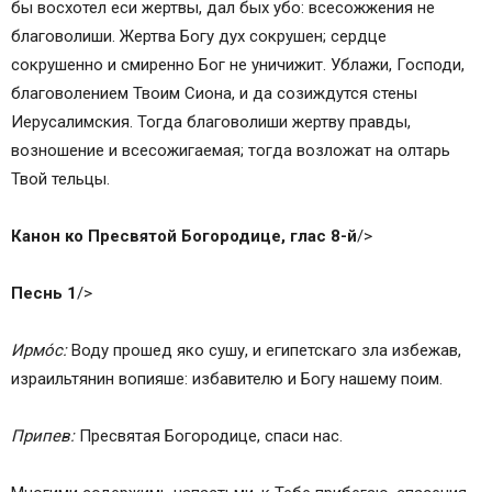
бы восхотел еси жертвы, дал бых убо: всесожжения не
благоволиши. Жертва Богу дух сокрушен; сердце
сокрушенно и смиренно Бог не уничижит. Ублажи, Господи,
благоволением Твоим Сиона, и да созиждутся стены
Иерусалимския. Тогда благоволиши жертву правды,
возношение и всесожигaемая; тогда возложaт на олтaрь
Твой тельцы.
Канон ко Пресвятой Богородице, глас 8-й
/>
Песнь 1
/>
Ирмо́с:
Воду прошед яко сушу, и египетскаго зла избежaв,
изрaильтянин вопияше: избaвителю и Богу нашему поим.
Припев:
Пресвятая Богородице, спаси нас.