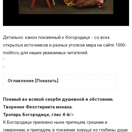
Детально: канон покаянный к богородице - со всех
открытых источников и разных уголков мира на сайте 1000-
molitv.ru для наших уважаемых читателей.
'
'
Оглавление [Показать]
История
Поемый во всякой скорби душевной и обстоянии.
Чтение канона в наши дни
Tворение Феостирикта монаха.
О языке канона
Тропaрь Богородице, глас 4-й
/>
Основные виды молебных песнопений
К Богородице прилежно ныне притецем, грешнии и
Пресвятой Богородице
смиреннии, и припадем, в покаянии зовуще из глубины души: