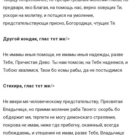
предвари, яко Благaя, на помощь нас, верно зовущих Ти;
ускори на молитву, и потщися на умоление,
предстaтельствующи присно, Богородице, чтущих Тя.
Другой кондaк, глас тот же
/>
Не имамы иныя помощи, не имамы иныя надежды, разве
Тебе, Пречистая Дево. Ты нам помози, на Тебе надеемся, и
Тобою хвaлимся, Твои бо есмы рабы, да не постыдимся.
Стихира, глас тот же
/>
Не ввери мя человеческому предстaтельству, Пресвятая
Владычице, но приими моление раба Твоего: скорбь бо
обдержит мя, терпети не могу демонскаго стреляния,
покрова не имам, ниже где прибегну, окаянный, всегда
побеждaемь, и утешения не имам, разве Тебе, Владычице