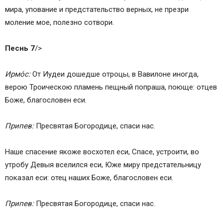
мира, уповaние и предстaтельство верных, не презри
моление мое, полезно сотвори.
Песнь 7
/>
Ирмо́с:
От Иудеи дошедше отроцы, в Вавилоне иногдa,
верою Троическою плaмень пещный попрaша, поюще: отцев
Боже, благословен еси.
Припев:
Пресвятая Богородице, спаси нас.
Наше спасение якоже восхотел еси, Спaсе, устроити, во
утробу Девыя вселился еси, Юже миру предстaтельницу
показал еси: отец наших Боже, благословен еси.
Припев:
Пресвятая Богородице, спаси нас.