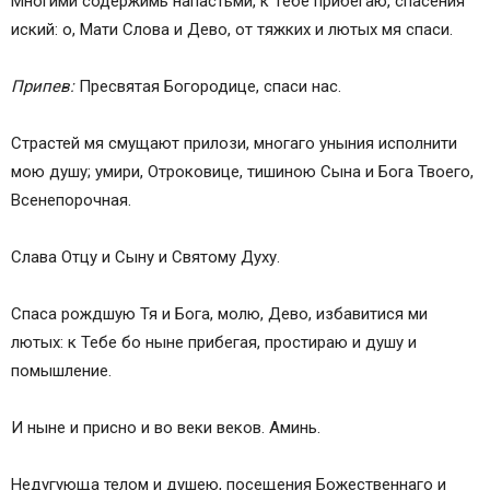
Многими содержимь напaстьми, к Тебе прибегаю, спасения
иский: о, Мaти Слова и Дево, от тяжких и лютых мя спаси.
Припев:
Пресвятая Богородице, спаси нас.
Страстей мя смущaют прилози, многаго уныния исполнити
мою душу; умири, Отроковице, тишиною Сына и Бога Твоего,
Всенепорочная.
Слава Отцу и Сыну и Святому Духу.
Спaса рождшую Тя и Бога, молю, Дево, избaвитися ми
лютых: к Тебе бо ныне прибегaя, простирaю и душу и
помышление.
И ныне и присно и во веки веков. Аминь.
Недугующа телом и душею, посещения Божественнаго и