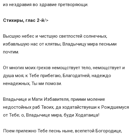
из нездрaвия во здрaвие претворяющи.
Стихиры, глас 2-й
/>
Высшую небес и чистшую светлостей солнечных,
избaвльшую нас от клятвы, Владычицу мира песньми
почтим.
От многих моих грехов немощствует тело, немощствует и
душа моя; к Тебе прибегaю, Благодaтней, надеждо
ненадежных, Ты ми помози.
Владычице и Мaти Избaвителя, приими моление
недостойных раб Твоих, да ходaтайствуеши к Рождшемуся
от Тебе; о, Владычице мира, буди Ходaтаица!
Поем прилежно Тебе песнь ныне, всепетой Богородице,