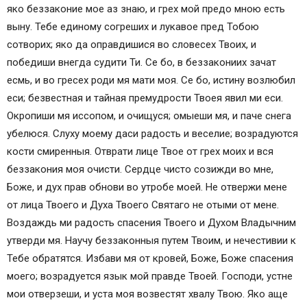
яко беззаконие мое аз знaю, и грех мой предо мною есть
выну. Тебе единому согреших и лукaвое пред Тобою
сотворих; яко да оправдишися во словесех Твоих, и
победиши внегдa судити Ти. Се бо, в беззакониих зачaт
есмь, и во гресех роди мя мaти моя. Се бо, истину возлюбил
еси; безвестная и тайная премудрости Твоея явил ми еси.
Окропиши мя иссопом, и очищуся; омыеши мя, и пaче снега
убелюся. Слуху моему дaси рaдость и веселие; возрaдуются
кости смиренныя. Отврати лице Твое от грех моих и вся
беззакония моя очисти. Сердце чисто созижди во мне,
Боже, и дух прав обнови во утробе моей. Не отвержи мене
от лица Твоего и Духа Твоего Святaго не отыми от мене.
Воздaждь ми рaдость спасения Твоего и Духом Владычним
утверди мя. Научу беззаконныя путем Твоим, и нечестивии к
Тебе обратятся. Избaви мя от кровей, Боже, Боже спасения
моего; возрaдуется язык мой правде Твоей. Господи, устне
мои отверзеши, и устa моя возвестят хвалу Твою. Яко aще