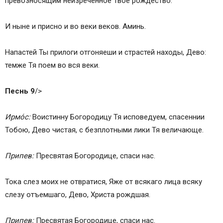
превозносящим неизреченное Твое рождество.
И ныне и присно и во веки веков. Аминь.
Напaстей Ты прилоги отгоняеши и страстей находы, Дево:
темже Тя поем во вся веки.
Песнь 9
/>
Ирмо́с:
Воистинну Богородицу Тя исповедуем, спасеннии
Тобою, Дево чистая, с безплотными лики Тя величaюще.
Припев:
Пресвятая Богородице, спаси нас.
Тока слез моих не отвратися, Яже от всякаго лица всяку
слезу отъемшаго, Дево, Христа рождшая.
Припев:
Пресвятая Богородице, спаси нас.