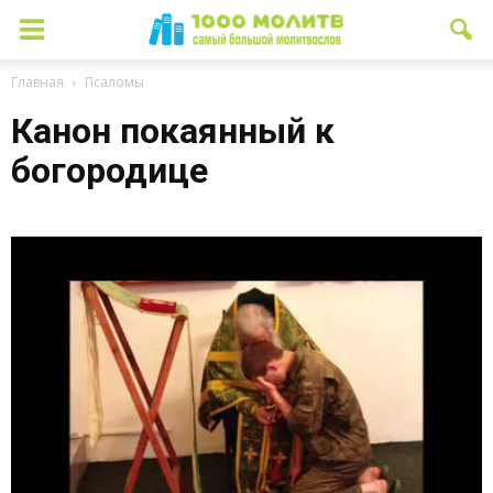
Главная
Псаломы
Канон покаянный к
богородице