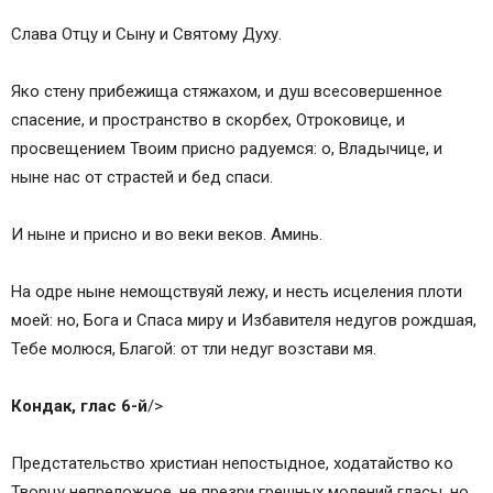
Слава Отцу и Сыну и Святому Духу.
Яко стену прибежища стяжaхом, и душ всесовершенное
спасение, и прострaнство в скорбех, Отроковице, и
просвещением Твоим присно рaдуемся: о, Владычице, и
ныне нас от страстей и бед спаси.
И ныне и присно и во веки веков. Аминь.
На одре ныне немощствуяй лежу, и несть исцеления плоти
моей: но, Бога и Спaса миру и Избaвителя недугов рождшая,
Тебе молюся, Благой: от тли недуг возстaви мя.
Кондaк, глас 6-й
/>
Предстaтельство христиан непостыдное, ходaтайство ко
Творцу непреложное, не презри грешных молений глaсы, но