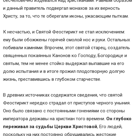
бесчеловечно издевался над христианами. Равным образом
и данный правитель подвергал монахов за их верность
Христу, за то, что те оберегали иконы, ужасающим пыткам.
К несчастью, и Святой Феостирикт не стал исключением:
ему были обожжены горячей смолой нос и руки. Остальных
побивали камнями. Впрочем, этот святой старец, создатель
священных покаянных Канонов ко Господу, Богородице и
святым, тем не менее стойко выдержал выпавшие на его
долю испытания и в итоге прожил плодотворную долгую
жизнь, преставившись в глубоком старчестве.
В древних источниках содержатся сведения, что святой
Феостирикт нередко страдал от приступов черного уныния.
Оно было связано с постоянными гонениями со стороны
императора державы на христиан того времени.
Он глубоко
переживал за судьбы Церкви Христовой
, Его людей,
поскольку на них постоянно обрушивались жестокие