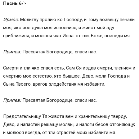
Песнь 6
/>
Ирмо́с:
Молитву пролию ко Господу, и Тому возвещу печали
моя, яко зол душа моя исполнися, и живот мой аду
приближися, и молюся яко Иона: от тли, Боже, возведи мя.
Припев:
Пресвятая Богородице, спаси нас.
Смерти и тли яко спасл есть, Сам Ся издaв смерти, тлением и
смертию мое естество, ято бывшее, Дево, моли Господа и
Сына Твоего, врагов злодействия мя избaвити.
Припев:
Пресвятая Богородице, спаси нас.
Предстaтельницу Тя живота вем и хранительницу тверду,
Дево, и напaстей решaщу молвы, и налоги бесов отгоняющу;
и молюся всегда, от тли страстей моих избaвити мя.