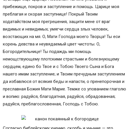
прибежище, покров и заступление и помощь. Царице моя
преблагaя и скорая заступнице! Покрый Твоим
ходaтайством моя прегрешения, защити мене от враг
видимых и невидимых; умягчи сердца злых человек,
возстающих на мя. О, Мaти Господа моего Творцa! Ты еси
корень девства и неувядaемый цвет чистоты. О,
Богородительнице! Ты подaждь ми помощь
немощствующему плотскими страстьми и болезнующему
сердцем, едино бо Твое и с Тобою Твоего Сына и Бога
нашего имам заступление; и Твоим пречудным заступлением
да избaвлюся от всякия беды и напaсти, о пренепорочная и
преслaвная Божия Мaти Марие. Темже со уповaнием глаголю
и вопию: радуйся, благодaтная, радуйся, обрaдованная;
радуйся, преблагословенная, Господь с Тобою.
Согласно библейскому учению, скорбь и уныние — это