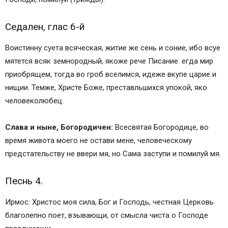
Седален, глас 6-й
Воистинну суета всяческая, житие же сень и соние, ибо всуе
мятется всяк земнородный, якоже рече Писание: егда мир
приобрящем, тогда во гроб вселимся, идеже вкупе царие и
нищии. Темже, Христе Боже, преставльшихся упокой, яко
человеколюбец.
Слава и ныне, Богородичен:
Всесвятая Богородице, во
время живота моего не остави мене, человеческому
предстательству не ввери мя, но Сама заступи и помилуй мя.
Песнь 4.
Ирмос: Христос моя сила, Бог и Господь, честная Церковь
благолепно поет, взывающи, от смысла чиста о Господе