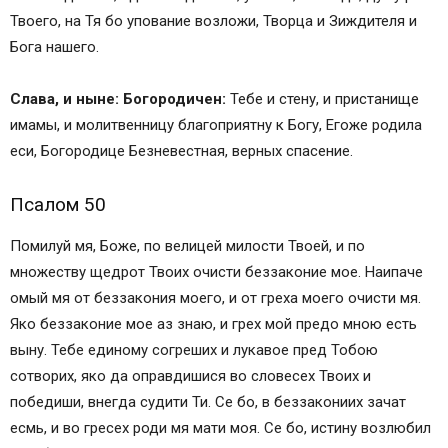
Твоего, на Тя бо упование возложи, Творца и Зиждителя и
Бога нашего.
Слава, и ныне: Богородичен:
Тебе и стену, и пристанище
имамы, и молитвенницу благоприятну к Богу, Егоже родила
еси, Богородице Безневестная, верных спасение.
Псалом 50
Помилуй мя, Боже, по велицей милости Твоей, и по
множеству щедрот Твоих очисти беззаконие мое. Наипаче
омый мя от беззакония моего, и от греха моего очисти мя.
Яко беззаконие мое аз знаю, и грех мой предо мною есть
выну. Тебе единому согреших и лукавое пред Тобою
сотворих, яко да оправдишися во словесех Твоих и
победиши, внегда судити Ти. Се бо, в беззакониих зачат
есмь, и во гресех роди мя мати моя. Се бо, истину возлюбил