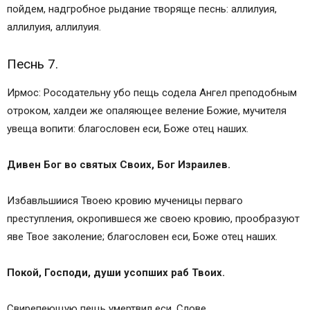
пойдем, надгробное рыдание творяще песнь: аллилуия,
аллилуия, аллилуия.
Песнь 7.
Ирмос: Росодательну убо пещь содела Ангел преподобным
отроком, халдеи же опаляющее веление Божие, мучителя
увеща вопити: благословен еси, Боже отец наших.
Дивен Бог во святых Своих, Бог Израилев.
Избавльшиися Твоею кровию мученицы перваго
преступления, окропившеся же своею кровию, прообразуют
яве Твое заколение; благословен еси, Боже отец наших.
Покой, Господи, души усопших раб Твоих.
Свирепеющую пещь умертвил еси, Слове