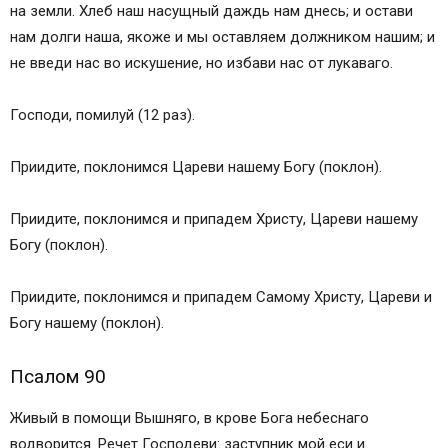
на земли. Хлеб наш насущный даждь нам днесь; и остави
Псалом 50
нам долги наша, якоже и мы оставляем должником нашим; и
Канон, глас 8-й
не введи нас во искушение, но избави нас от лукаваго.
Песнь 1
Песнь 3
Господи, помилуй (12 раз).
Седален, глас 5-й
Песнь 4
Приидите, поклонимся Цареви нашему Богу (поклон).
Песнь 5
Песнь 6
Приидите, поклонимся и припадем Христу, Цареви нашему
Кондак, глас 8-й
Богу (поклон).
Икос
Песнь 7
Приидите, поклонимся и припадем Самому Христу, Цареви и
Песнь 8
Богу нашему (поклон).
Песнь 9
Тропари, глас 4-й
Псалом 90
Молитва
Канон и молитва о едином усопшем.
Живый в помощи Вышняго, в крове Бога небеснаго
Канон и молитва о усопших многих.
водворится. Речет Господеви: заступник мой еси и