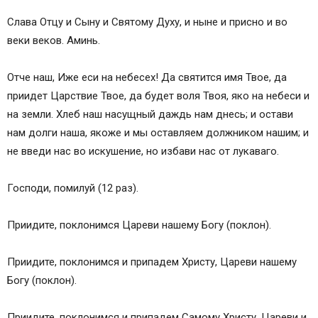
Слава Отцу и Сыну и Святому Духу, и ныне и присно и во
веки веков. Аминь.
Отче наш, Иже еси на небесех! Да святится имя Твое, да
приидет Царствие Твое, да будет воля Твоя, яко на небеси и
на земли. Хлеб наш насущный даждь нам днесь; и остави
нам долги наша, якоже и мы оставляем должником нашим; и
не введи нас во искушение, но избави нас от лукаваго.
Господи, помилуй (12 раз).
Приидите, поклонимся Цареви нашему Богу (поклон).
Приидите, поклонимся и припадем Христу, Цареви нашему
Богу (поклон).
Приидите, поклонимся и припадем Самому Христу, Цареви и