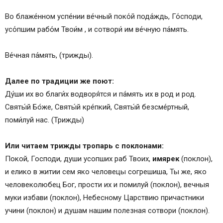
Во блаже́нном успе́нии ве́чный поко́й пода́ждь, Го́споди,
усо́пшим рабо́м Твои́м
, и сотвори́ им ве́чную па́мять.
Ве́чная па́мять, (трижды).
Далее по традиции же поют:
Ду́ши их во благи́х водворя́тся и па́мять их в род и род.
Святы́й Бо́же, Святы́й кре́пкий, Святы́й безсме́ртный,
поми́луй нас. (Трижды)
Или читаем трижды тропарь с поклонами:
Покой, Господи, души усопших раб Твоих,
имярек
(поклон),
и елико в житии сем яко человецы согрешиша, Ты же, яко
человеколюбец Бог, прости их и помилуй (поклон), вечныя
муки избави (поклон), Небесному Царствию причастники
учини (поклон) и душам нашим полезная сотвори (поклон).