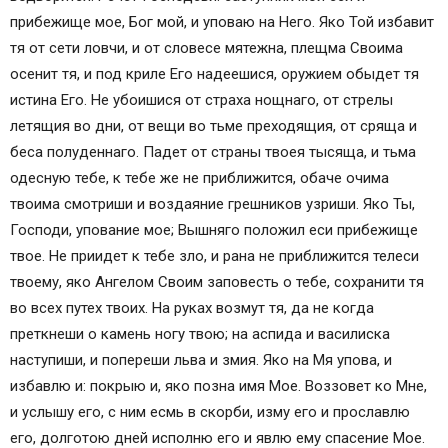
Иные популярные молитвы:
прибежище мое, Бог мой, и уповаю на Него. Яко Той избавит
Песнь 1
тя от сети ловчи, и от словесе мятежна, плещма Своима
Песнь 3
осенит тя, и под криле Его надеешися, оружием обыдет тя
Седален, глас 6-й
истина Его. Не убоишися от страха нощнаго, от стрелы
Песнь 4
летящия во дни, от вещи во тьме преходящия, от сряща и
Песнь 5
беса полуденнаго. Падет от страны твоея тысяща, и тьма
Песнь 6
одесную тебе, к тебе же не приближится, обаче очима
Песнь 7
твоима смотриши и воздаяние грешников узриши. Яко Ты,
Песнь 8
Господи, упование мое; Вышняго положил еси прибежище
Песнь 9
твое. Не приидет к тебе зло, и рана не приближится телеси
твоему, яко Ангелом Своим заповесть о тебе, сохранити тя
во всех путех твоих. На руках возмут тя, да не когда
преткнеши о камень ногу твою; на аспида и василиска
наступиши, и попереши льва и змия. Яко на Мя упова, и
избавлю и: покрыю и, яко позна имя Мое. Воззовет ко Мне,
и услышу его, с ним есмь в скорби, изму его и прославлю
его, долготою дней исполню его и явлю ему спасение Мое.