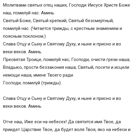
Молитвами святых отец наших, Господи Иисусе Христе Боже
Псалом 50
наш, помилуй нас. Аминь.
Канон, глас 6-й
Святый Боже, Святый крепкий, Святый безсмертный,
Песнь 1.
помилуй нас. (Читается трижды, с крестным знамением и
Песнь 3.
поясным поклоном.)
Седален, глас 6-й
Слава Отцу и Сыну и Святому Духу, и ныне и присно и во
Песнь 4.
веки веков. Аминь.
Песнь 5.
Пресвятая Троице, помилуй нас; Господи, очисти грехи наша;
Песнь 6.
Владыко, прости беззакония наша; Святый, посети и исцели
Кондак, глас 8-й
немощи наша, имене Твоего ради.
Икос
Господи, помилуй (трижды).
Песнь 7.
Песнь 8.
Слава Отцу и Сыну и Святому Духу, и ныне и присно и во
Песнь 9.
веки веков. Аминь.
Тропари, глас 4-й
Молитва
Отче наш, Иже еси на небесех! Да святится имя Твое, да
Псалом 90
приидет Царствие Твое, да будет воля Твоя, яко на небеси и
Тропарь, глас 8-й