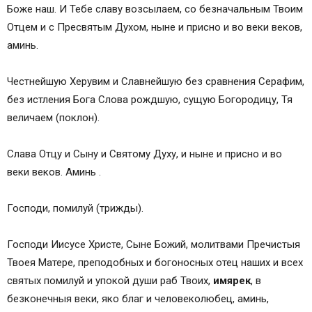
Боже наш. И Тебе славу возсылаем, со безначальным Твоим
Отцем и с Пресвятым Духом, ныне и присно и во веки веков,
аминь.
Честнейшую Херувим и Славнейшую без сравнения Серафим,
без истления Бога Слова рождшую, сущую Богородицу, Тя
величаем (поклон).
Слава Отцу и Сыну и Святому Духу, и ныне и присно и во
веки веков. Аминь .
Господи, помилуй (трижды).
Господи Иисусе Христе, Сыне Божий, молитвами Пречистыя
Твоея Матере, преподобных и богоносных отец наших и всех
святых помилуй и упокой души раб Твоих,
имярек
, в
безконечныя веки, яко благ и человеколюбец, аминь,