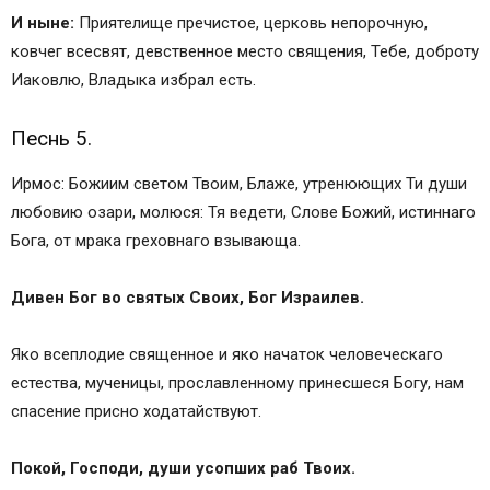
И ныне:
Приятелище пречистое, церковь непорочную,
ковчег всесвят, девственное место священия, Тебе, доброту
Иаковлю, Владыка избрал есть.
Песнь 5.
Ирмос: Божиим светом Твоим, Блаже, утренюющих Ти души
любовию озари, молюся: Тя ведети, Слове Божий, истиннаго
Бога, от мрака греховнаго взывающа.
Дивен Бог во святых Своих, Бог Израилев.
Яко всеплодие священное и яко начаток человеческаго
естества, мученицы, прославленному принесшеся Богу, нам
спасение присно ходатайствуют.
Покой, Господи, души усопших раб Твоих.