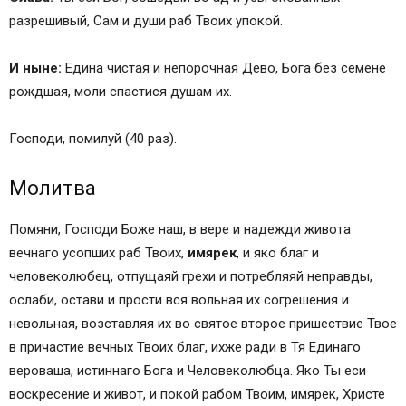
разрешивый, Сам и души раб Твоих упокой.
И ныне:
Едина чистая и непорочная Дево, Бога без семене
рождшая, моли спастися душам их.
Господи, помилуй (40 раз).
Молитва
Помяни, Господи Боже наш, в вере и надежди живота
вечнаго усопших раб Твоих,
имярек
, и яко благ и
человеколюбец, отпущаяй грехи и потребляяй неправды,
ослаби, остави и прости вся вольная их согрешения и
невольная, возставляя их во святое второе пришествие Твое
в причастие вечных Твоих благ, ихже ради в Тя Единаго
вероваша, истиннаго Бога и Человеколюбца. Яко Ты еси
воскресение и живот, и покой рабом Твоим, имярек, Христе