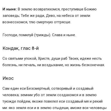
И ныне:
В землю возвратихомся, преступивше Божию
заповедь; Тебе же ради, Дево, на небеса от земли
вознесохомся, тлю смертную оттрясше.
Господи, помилуй (трижды). Слава и ныне.
Кондак, глас 8-й
Со святыми упокой, Христе, души раб Твоих, идеже несть
болезнь, ни печаль, ни воздыхание, но жизнь безконечная.
Икос
Сам един еси Безсмертный, сотворивый и создавый
человека; земнии убо от земли создахомся и в землю
туюжде пойдем, якоже повелел еси создавый мя и рекий
ми: яко земля еси и в землю отыдеши, аможе вси человецы