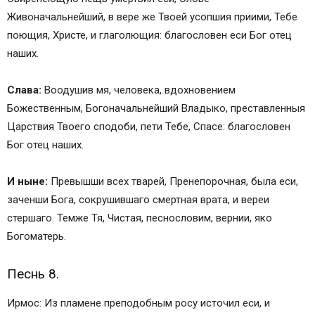
Живоначальнейший, в вере же Твоей усопшия приими, Тебе
поющия, Христе, и глаголющия: благословен еси Бог отец
наших.
Слава:
Воодушив мя, человека, вдохновением
Божественным, Богоначальнейший Владыко, преставленныя
Царствия Твоего сподоби, пети Тебе, Спасе: благословен
Бог отец наших.
И ныне:
Превышши всех тварей, Пренепорочная, была еси,
заченши Бога, сокрушившаго смертная врата, и вереи
стершаго. Темже Тя, Чистая, песнословим, вернии, яко
Богоматерь.
Песнь 8.
Ирмос: Из пламене преподобным росу источил еси, и