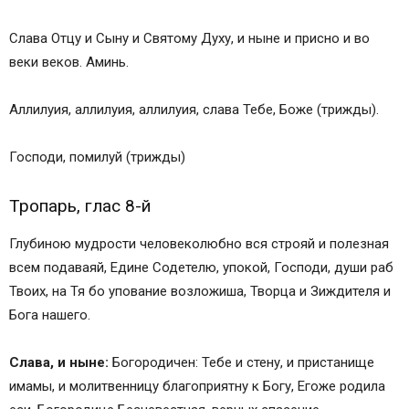
Слава Отцу и Сыну и Святому Духу, и ныне и присно и во
веки веков. Аминь.
Аллилуия, аллилуия, аллилуия, слава Тебе, Боже (трижды).
Господи, помилуй (трижды)
Тропарь, глас 8-й
Глубиною мудрости человеколюбно вся строяй и полезная
всем подаваяй, Едине Содетелю, упокой, Господи, души раб
Твоих, на Тя бо упование возложиша, Творца и Зиждителя и
Бога нашего.
Слава, и ныне:
Богородичен: Тебе и стену, и пристанище
имамы, и молитвенницу благоприятну к Богу, Егоже родила