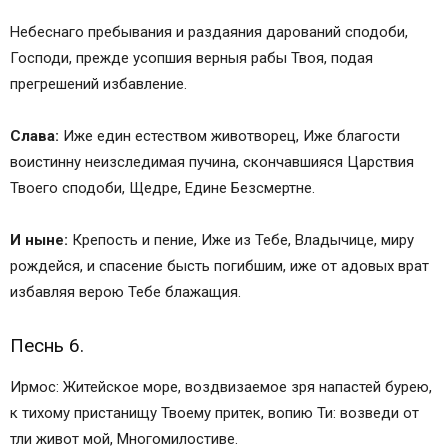
Небеснаго пребывания и раздаяния дарований сподоби,
Господи, прежде усопшия верныя рабы Твоя, подая
прегрешений избавление.
Слава:
Иже един естеством животворец, Иже благости
воистинну неизследимая пучина, скончавшияся Царствия
Твоего сподоби, Щедре, Едине Безсмертне.
И ныне:
Крепость и пение, Иже из Тебе, Владычице, миру
рождейся, и спасение бысть погибшим, иже от адовых врат
избавляя верою Тебе блажащия.
Песнь 6.
Ирмос: Житейское море, воздвизаемое зря напастей бурею,
к тихому пристанищу Твоему притек, вопию Ти: возведи от
тли живот мой, Многомилостиве.