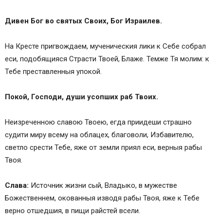
Дивен Бог во святых Своих, Бог Израилев.
На Кресте пригвождаем, мученическия лики к Себе собрал
еси, подобящияся Страсти Твоей, Блаже. Темже Тя молим: к
Тебе преставленныя упокой.
Покой, Господи, души усопших раб Твоих.
Неизреченною славою Твоею, егда приидеши страшно
судити миру всему на облацех, благоволи, Избавителю,
светло срести Тебе, яже от земли приял еси, верныя рабы
Твоя.
Слава:
Источник жизни сый, Владыко, в мужестве
Божественнем, окованныя изводя рабы Твоя, яже к Тебе
верно отшедшия, в пищи райстей всели.