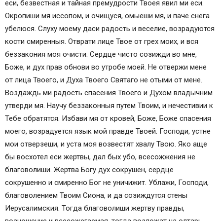
еси, безвестная и тайная премудрости Твоея явил ми еси.
Окропиши мя иссопом, и очищуся, омыеши мя, и паче снега
убелюся. Слуху моему даси радость и веселие, возрадуются
кости смиренныя. Отврати лице Твое от грех моих, и вся
беззакония моя очисти. Сердце чисто созижди во мне,
Боже, и дух прав обнови во утробе моей. Не отвержи мене
от лица Твоего, и Духа Твоего Святаго не отыми от мене.
Воздаждь ми радость спасения Твоего и Духом владычним
утверди мя. Научу беззаконныя путем Твоим, и нечестивии к
Тебе обратятся. Избави мя от кровей, Боже, Боже спасения
моего, возрадуется язык мой правде Твоей. Господи, устне
мои отверзеши, и уста моя возвестят хвалу Твою. Яко аще
бы восхотел еси жертвы, дал бых убо, всесожжения не
благоволиши. Жертва Богу дух сокрушен, сердце
сокрушенно и смиренно Бог не уничижит. Ублажи, Господи,
благоволением Твоим Сиона, и да созиждутся стены
Иерусалимския. Тогда благоволиши жертву правды,