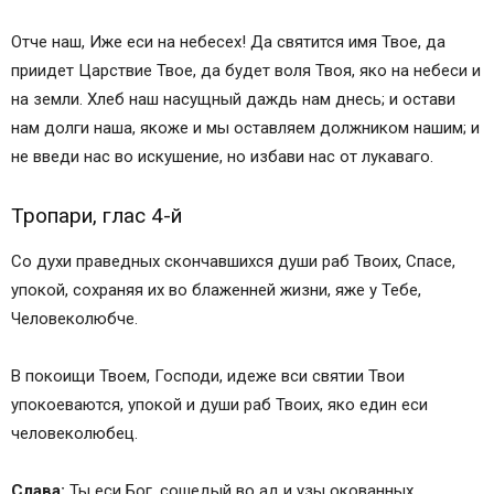
Отче наш, Иже еси на небесех! Да святится имя Твое, да
приидет Царствие Твое, да будет воля Твоя, яко на небеси и
на земли. Хлеб наш насущный даждь нам днесь; и остави
нам долги наша, якоже и мы оставляем должником нашим; и
не введи нас во искушение, но избави нас от лукаваго.
Тропари, глас 4-й
Со духи праведных скончавшихся души раб Твоих, Спасе,
упокой, сохраняя их во блаженней жизни, яже у Тебе,
Человеколюбче.
В покоищи Твоем, Господи, идеже вси святии Твои
упокоеваются, упокой и души раб Твоих, яко един еси
человеколюбец.
Cлава:
Ты еси Бог, сошедый во ад и узы окованных