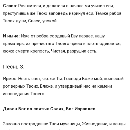
Слава:
Рая жителя, и делателя в начале мя учинил еси,
преступивша же Твою заповедь изринул еси. Темже рабов
Твоих души, Спасе, упокой.
И ныне:
Иже от ребра создавый Еву первее, нашу
праматерь, из пречистаго Твоего чрева в плоть одевается;
еюже смерти крепость, Чистая, разрушил есть.
Песнь 3.
Ирмос: Несть свят, якоже Ты, Господи Боже мой, вознесый
рог верных Твоих, Блаже, и утвердивый нас на камени
исповедания Твоего.
Дивен Бог во святых Своих, Бог Израилев.
Законно пострадавше Твои мученицы, Жизнодавче, и венцы