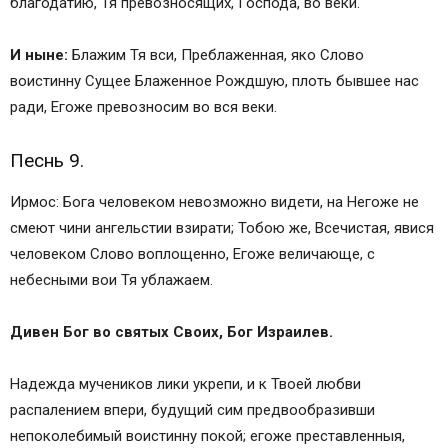
благодатию, Тя превозносящих, Господа, во веки.
И ныне:
Блажим Тя вси, Преблаженная, яко Слово
воистинну Сущее Блаженное Рождшую, плоть бывшее нас
ради, Егоже превозносим во вся веки.
Песнь 9.
Ирмос: Бога человеком невозможно видети, на Негоже не
смеют чини ангельстии взирати; Тобою же, Всечистая, явися
человеком Слово воплощенно, Егоже величающе, с
небесными вои Тя ублажаем.
Дивен Бог во святых Своих, Бог Израилев.
Надежда мучеников лики укрепи, и к Твоей любви
распалением впери, будущий сим предвообразивши
непоколебимый воистинну покой; егоже преставленныя,