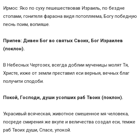
Ирмос: Яко по суху пешешествовав Израиль, по бездне
стопами, гонителя фараона видя потопляема, Богу победную
песнь поим, вопияше.
Припев: Дивен Бог во святых Своих, Бог Израилев
(поклон).
В Небесных Чертозех, всегда доблии мученицы молят Тя,
Христе, ихже от земли преставил еси верныя, вечных благ
получити сподоби.
Покой, Господи, души усопших раб Твоих (поклон).
Украсивый всяческая, животное смешенное мя человека,
посреде смирения же вкупе и величества создал еси, темже
раб Твоих души, Спасе, упокой.