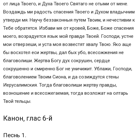
от лица Твоего, и Духа Твоего Святаго не отыми от мене.
Воздаждь ми радость спасения Твоего и Духом владычним
утверди мя. Научу беззаконныя путем Твоим, и нечестивии к
Тебе обратятся. Избави мя от кровей, Боже, Боже спасения
моего, возрадуется язык мой правде Твоей. Господи, устне
мои отверзеши, и уста моя возвестят хвалу Твою. Яко аще
бы восхотел еси жертвы, дал бых убо, всесожжения не
благоволиши. Жертва Богу дух сокрушен, сердце
сокрушенно и смиренно Бог не уничижит. Ублажи, Господи,
благоволением Твоим Сиона, и да созиждутся стены
Иерусалимския. Тогда благоволиши жертву правды,
возношение и всесожегаемая, тогда возложат на олтарь
Твой тельцы.
Канон, глас 6-й
Песнь 1.