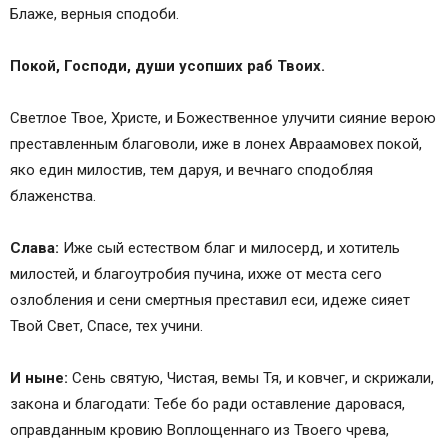
Блаже, верныя сподоби.
Покой, Господи, души усопших раб Твоих.
Светлое Твое, Христе, и Божественное улучити сияние верою
преставленным благоволи, иже в лонех Авраамовех покой,
яко един милостив, тем даруя, и вечнаго сподобляя
блаженства.
Слава:
Иже сый естеством благ и милосерд, и хотитель
милостей, и благоутробия пучина, ихже от места сего
озлобления и сени смертныя преставил еси, идеже сияет
Твой Свет, Спасе, тех учини.
И ныне:
Сень святую, Чистая, вемы Тя, и ковчег, и скрижали,
закона и благодати: Тебе бо ради оставление даровася,
оправданным кровию Воплощеннаго из Твоего чрева,