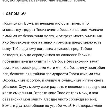
еси, Богородице Безневестная, верных спасение.
Псалом 50
Помилуй мя, Боже, по велицей милости Твоей, и по
множеству щедрот Твоих очисти беззаконие мое. Наипаче
омый мя от беззакония моего, и от греха моего очисти мя.
Яко беззаконие мое аз знаю, и грех мой предо мною есть
выну. Тебе единому согреших и лукавое пред Тобою
сотворих, яко да оправдишися во словесех Твоих и
победиши, внегда судити Ти. Се бо, в беззакониих зачат
есмь, и во гресех роди мя мати моя. Се бо, истину возлюбил
еси, безвестная и тайная премудрости Твоея явил ми еси.
Окропиши мя иссопом, и очищуся, омыеши мя, и паче снега
убелюся. Слуху моему даси радость и веселие, возрадуются
кости смиренныя. Отврати лице Твое от грех моих, и вся
беззакония моя очисти. Сердце чисто созижди во мне,
Боже, и дух прав обнови во утробе моей. Не отвержи мене