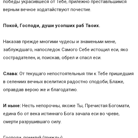
победы украсившеся от Тебе, прилежно преставльшимся
верным вечное ходатайствуют почестие.
Покой, Господи, души усопших раб Твоих.
Наказав прежде многими чудесы и знаменьми мене,
заблуждшаго, напоследок Самого Себе истощил еси, яко
сострадателен, и, поискав, обрел и спасл еси.
Слава:
От текущаго непостоятельныя тли к Тебе пришедшия
в селениих вечных вселитися радостно сподоби, Блаже,
оправдав верою же и благодатию.
И ныне:
Несть непорочны, якоже Ты, Пречистая Богомати,
едина бо от века истиннаго Бога зачала еси во чреве,
смерти разрушившаго силу.
Господи, помилуй (трижды).