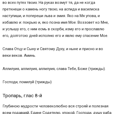
во всех путех твоих. На руках возмут тя, да не когда
преткнеши о камень ногу твою; на аспида и василиска
наступиши, и попереши льва и змия. Яко на Мя упова, и
избавлю и: покрыю и, яко позна имя Мое. Воззовет ко Мне,
и услышу его, с ним есмь в скорби, изму его и прославлю
его, долготою дней исполню его и явлю ему спасение Мое.
Слава Отцу и Сыну и Святому Духу, и ныне и присно и во
веки веков. Аминь.
Аллилуия, аллилуия, аллилуия, слава Тебе, Боже (трижды).
Господи, помилуй (трижды)
Тропарь, глас 8-й
Глубиною мудрости человеколюбно вся строяй и полезная
всем подаваяй, Едине Содетелю, упокой, Господи, душу раба