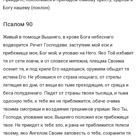
Богу нашему (поклон).
Псалом 90
Живый в помощи Вышняго, в крове Бога небеснаго
водворится. Речет Господеви: заступник мой еси и
прибежище мое, Бог мой, и уповаю на Него. Яко Той избавит
тя от сети ловчи, и от словесе мятежна, плещма Своима
осенит тя, и под криле Его надеешися, оружием обыдет тя
истина Его. Не убоишися от страха нощнаго, от стрелы
летящия во дни, от вещи во тьме преходящия, от сряща и
беса полуденнаго. Падет от страны твоея тысяща, и тьма
одесную тебе, к тебе же не приближится, обаче очима
твоима смотриши и воздаяние грешников узриши. Яко Ты,
Господи, упование мое; Вышняго положил еси прибежище
твое. Не приидет к тебе зло, и рана не приближится телеси
твоему, яко Ангелом Своим заповесть о тебе, сохранити тя