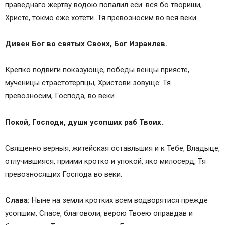
праведнаго жертву водою попалил еси: вся бо твориши,
Христе, токмо еже хотети. Тя превозносим во вся веки.
Дивен Бог во святых Своих, Бог Израилев.
Крепко подвиги показующе, победы венцы приясте,
мученицы страстотерпцы, Христови зовуще: Тя
превозносим, Господа, во веки.
Покой, Господи, души усопших раб Твоих.
Священно верныя, житейская оставльшия и к Тебе, Владыце,
отлучившияся, приими кротко и упокой, яко милосерд, Тя
превозносящих Господа во веки.
Слава:
Ныне на земли кротких всем водворятися прежде
усопшим, Спасе, благоволи, верою Твоею оправдав и