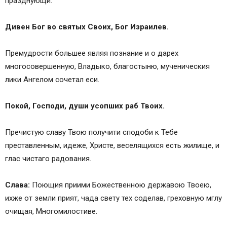
празднующи.
Дивен Бог во святых Своих, Бог Израилев.
Премудрости большее являя познание и о дарех
многосовершенную, Владыко, благостыню, мученическия
лики Ангелом сочетал еси.
Покой, Господи, души усопших раб Твоих.
Пречистую славу Твою получити сподоби к Тебе
преставленным, идеже, Христе, веселящихся есть жилище, и
глас чистаго радования.
Слава:
Поющия приими Божественною державою Твоею,
ихже от земли прият, чада свету тех соделав, греховную мглу
очищая, Многомилостиве.