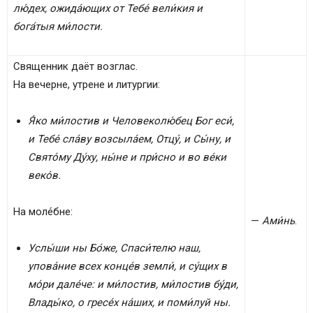
лю́дех, ожида́ющих от Тебе́ вели́кия и
бога́тыя ми́лости.
Священник даёт возглас.
На вечерне, утрене и литургии:
Я́ко ми́лостив и Человеколю́бец Бог еси́,
и Тебе́ сла́ву возсыла́ем, Отцу́, и Сы́ну, и
Свято́му Ду́ху, ны́не и при́сно и во ве́ки
веко́в.
На моле́бне:
—
Ами́нь
.
Услы́ши ны Бо́же, Спаси́телю наш,
упова́ние всех конце́в земли́, и су́щих в
мо́ри дале́че: и ми́лостив, ми́лостив бу́ди,
Влады́ко, о гресе́х на́ших, и поми́луй ны.