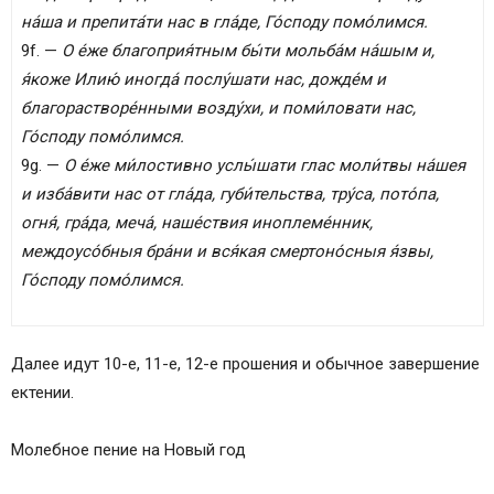
на́ша и препита́ти нас в гла́де, Го́споду помо́лимся.
9f. —
О е́же благоприя́тным бы́ти мольба́м на́шым и,
я́коже Илию́ иногда́ послу́шати нас, дожде́м и
благорастворе́нными возду́хи, и поми́ловати нас,
Го́споду помо́лимся.
9g. —
О е́же ми́лостивно услы́шати глас моли́твы на́шея
и изба́вити нас от гла́да, губи́тельства, тру́са, пото́па,
огня́, гра́да, меча́, наше́ствия иноплеме́нник,
междоусо́бныя бра́ни и вся́кая смертоно́сныя я́звы,
Го́споду помо́лимся.
Далее идут 10-е, 11-е, 12-е прошения и обычное завершение
ектении.
Молебное пение на Новый год