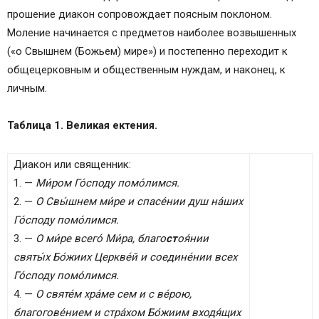
прошение диакон сопровождает поясным поклоном.
Моление начинается с предметов наиболее возвышенных
(«о Свышнем (Божьем) мире») и постепенно переходит к
общецерковным и общественным нуждам, и наконец, к
личным.
Таблица 1. Великая ектения.
Диакон или священник:
1. —
Ми́ром Го́споду помо́лимся.
2. —
О Свы́шнем ми́ре и спасе́нии душ на́ших
Го́споду помо́лимся.
3. —
О ми́ре всего́ Ми́ра, благо
ст
оя́нии
святы́х Бо́жиих Церкве́й и соедине́нии всех
Го́споду помо́лимся.
4. —
О святе́м хра́ме сем и с ве́рою,
благогове́нием и стра́хом Бо́жиим входя́щих