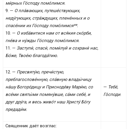
ми́рных Го́споду помо́лимся.
9. —
О пла́вающих, путеше́ствующих,
неду́гующих, стра́ждущих, плене́нных и о
спасе́нии их Го́споду помо́лимся**.
10. —
О изба́витися нам от вся́кия ско́рби,
гне́ва и ну́жды Го́споду помо́лимся.
11. —
Заступи́, спаси́, поми́луй и сохрани́ нас,
Бо́же, Твое́ю благода́тию.
12. —
Пресвяту́ю, пречи́стую,
преблагослове́нную, сла́вную влады́чицу
на́шу Богоро́дицу и Присноде́ву Мари́ю, со
—
Тебе́,
все́ми святы́ми помяну́вше, са́ми себе́, и
Го́споди
.
друг дру́га, и весь живо́т наш Христу́ Бо́гу
предади́м.
Священник даёт возглас: