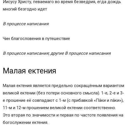
Иисусу Христу, певаемаго во время безведрия, егда дождь
многий безгодно идет
В процессе написания
Чин благословения в путешествие
В процессе написания; другие
В процессе написания
Малая ектения
Малая ектения является предельно сокращённым вариантом
великой ектении (без потери основного смысла). 1-е, 2-е и 3-
е прошение её совпадают с 1-м (с прибавкой «Па́ки и па́ки»),
11-м и 12-м прошением великой ектении соответственно.
Это вторая по значимости и первая по частоте появления на
богослужении ектения.