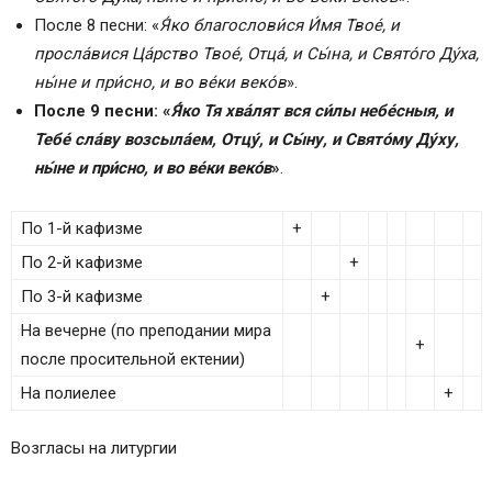
После 8 песни: «
Я́ко благослови́ся И́мя Твое́, и
просла́вися Ца́рство Твое́, Отца́, и Сы́на, и Свято́го Ду́ха,
ны́не и при́сно, и во ве́ки веко́в
».
После 9 песни: «
Я́ко Тя хва́лят вся си́лы небе́сныя, и
Тебе́ сла́ву возсыла́ем, Отцу́, и Сы́ну, и Свято́му Ду́ху,
ны́не и при́сно, и во ве́ки веко́в
»
.
По 1-й кафизме
+
По 2-й кафизме
+
По 3-й кафизме
+
На вечерне (по преподании мира
+
после просительной ектении)
На полиелее
+
Возгласы на литургии