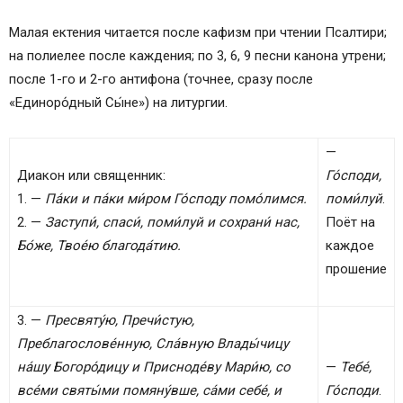
Малая ектения читается после кафизм при чтении Псалтири;
на полиелее после каждения; по 3, 6, 9 песни канона утрени;
после 1-го и 2-го антифона (точнее, сразу после
«Единоро́дный Сы́не») на литургии.
—
Диакон или священник:
Го́споди,
1. —
Па́ки и па́ки ми́ром Го́споду помо́лимся.
поми́луй
.
2. —
Заступи́, спаси́, поми́луй и сохрани́ нас,
Поёт на
Бо́же, Твое́ю благода́тию.
каждое
прошение
3. —
Пресвяту́ю, Пречи́стую,
Преблагослове́нную, Сла́вную Влады́чицу
на́шу Богоро́дицу и Присноде́ву Мари́ю, со
—
Тебе́,
все́ми святы́ми помяну́вше, са́ми себе́, и
Го́споди
.