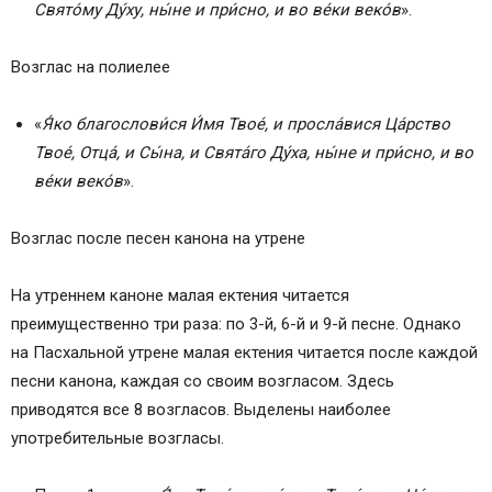
Свято́му Ду́ху, ны́не и при́сно, и во ве́ки веко́в
».
Возглас на полиелее
«
Я́ко благослови́ся И́мя Твое́, и просла́вися Ца́рство
Твое́, Отца́, и Сы́на, и Свята́го Ду́ха, ны́не и при́сно, и во
ве́ки веко́в
».
Возглас после песен канона на утрене
На утреннем каноне малая ектения читается
преимущественно три раза: по 3-й, 6-й и 9-й песне. Однако
на Пасхальной утрене малая ектения читается после каждой
песни канона, каждая со своим возгласом. Здесь
приводятся все 8 возгласов. Выделены наиболее
употребительные возгласы.