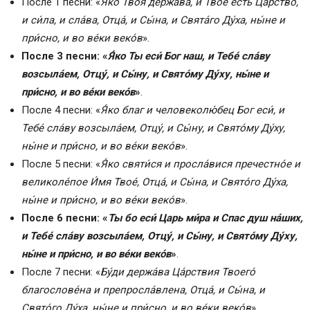
После 1 песни: «
Я́ко Твоя́ держа́ва, и Твое́ есть Ца́рство,
и си́ла, и сла́ва, Отца́, и Сы́на, и Свята́го Ду́ха, ны́не и
при́сно, и во ве́ки веко́в
».
После 3 песни: «
Я́ко Ты еси́ Бог наш, и Тебе́ сла́ву
возсыла́ем, Отцу́, и Сы́ну, и Свято́му Ду́ху, ны́не и
при́сно, и во ве́ки веко́в
»
.
После 4 песни: «
Я́ко благ и человеколю́бец Бог еси́, и
Тебе́ сла́ву возсыла́ем, Отцу́, и Сы́ну, и Свято́му Ду́ху,
ны́не и при́сно, и во ве́ки веко́в
».
После 5 песни: «
Я́ко святи́ся и просла́вися пречестно́е и
великоле́пое И́мя Твое́, Отца́, и Сы́на, и Свято́го Ду́ха,
ны́не и при́сно, и во ве́ки веко́в
».
После 6 песни: «
Ты бо еси́ Царь ми́ра и Спас душ на́ших,
и Тебе́ сла́ву возсыла́ем, Отцу́, и Сы́ну, и Свято́му Ду́ху,
ны́не и при́сно, и во ве́ки веко́в
»
.
После 7 песни: «
Бу́ди держа́ва Ца́рствия Твоего́
благослове́на и препросла́влена, Отца́, и Сы́на, и
Свято́го Ду́ха, ны́не и при́сно, и во ве́ки веко́в
».