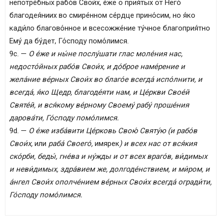
непотре́бных рабо́в Свои́х, е́же о прия́тых от Него́
благодея́ниих во смире́нном се́рдце прино́сим, но я́ко
кади́ло благово́нное и всесожже́ние ту́чное благоприя́тно
Ему́ да бу́дет, Го́споду помо́лимся.
9c. —
О е́же и ны́не послу́шати глас моле́ния нас,
недосто́йных рабо́в Свои́х, и до́брое наме́рение и
жела́ние ве́рных Свои́х во благо́е всегда́ испо́лнити, и
всегда́, я́ко Щедр, благоде́яти нам, и Це́ркви Свое́й
Святе́й, и вся́кому ве́рному Своему́ рабý проше́ния
дарова́ти, Го́споду помо́лимся.
9d. —
О е́же изба́вити Це́рковь Свою́ Святу́ю (и рабо́в
Свои́х,
или
раба́ Своего́,
имярек
) и всех нас от вся́кия
ско́рби, беды́, гне́ва и ну́жды и от всех враго́в, ви́димых
и неви́димых, здра́вием же, долгоде́нствием, и ми́ром, и
а́нгел Свои́х ополче́нием ве́рных Свои́х всегда́ огради́ти,
Го́споду помо́лимся.