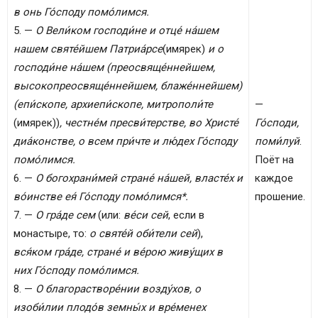
в онь Го́споду помо́лимся.
5. —
О Вели́ком господи́не и отце́ на́шем
нашем святе́йшем Патриа́рсе
(имярек)
и о
господи́не на́шем (преосвяще́ннейшем,
высокопреосвяще́ннейшем, блаже́ннейшем)
(епи́скопе, архиепи́скопе, митрополи́те
—
(имярек))
, честне́м пресви́терстве, во Христе́
Го́споди,
диа́констве, о всем при́чте и лю́дех Го́споду
поми́луй
.
помо́лимся.
Поёт на
6. —
О богохрани́мей стране́ на́шей, власте́х и
каждое
во́инстве ея́ Го́споду помо́лимся*.
прошение.
7. —
О гра́де сем
(или:
ве́си сей
, если в
монастыре, то:
о святе́й оби́тели сей
),
вся́ком гра́де, стране́ и ве́рою живу́щих в
них Го́споду помо́лимся.
8. —
О благорастворе́нии возду́хов, о
изоби́лии плодо́в земны́х и вре́менех