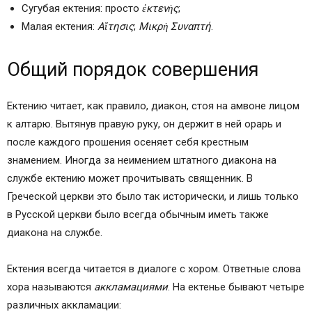
Сугубая ектения: просто
ἐκτενὴς
;
Малая ектения:
Αἴτησις
;
Μικρὴ Συναπτή
.
Общий порядок совершения
Ектению читает, как правило, диакон, стоя на амвоне лицом
к алтарю. Вытянув правую руку, он держит в ней орарь и
после каждого прошения осеняет себя крестным
знамением. Иногда за неимением штатного диакона на
службе ектению может прочитывать священник. В
Греческой церкви это было так исторически, и лишь только
в Русской церкви было всегда обычным иметь также
диакона на службе.
Ектения всегда читается в диалоге с хором. Ответные слова
хора называются
аккламациями
. На ектенье бывают четыре
различных аккламации: