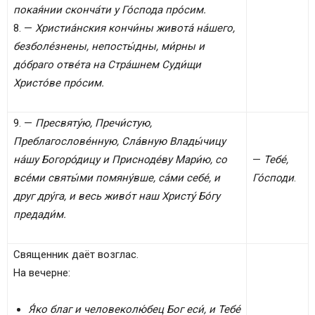
покая́нии сконча́ти у Го́спода про́сим.
8. —
Христиа́нския кончи́ны живота́ на́шего,
безболе́знены, непосты́дны, ми́рны и
до́браго отве́та на Стра́шнем Суди́щи
Христо́ве про́сим.
9. —
Пресвяту́ю, Пречи́стую,
Преблагослове́нную, Сла́вную Влады́чицу
на́шу Богоро́дицу и Присноде́ву Мари́ю, со
—
Тебе́,
все́ми святы́ми помяну́вше, са́ми себе́, и
Го́споди
.
друг дру́га, и весь живо́т наш Христу́ Бо́гу
предади́м.
Священник даёт возглас.
На вечерне:
Я́ко благ и человеколю́бец Бог еси́, и Тебе́