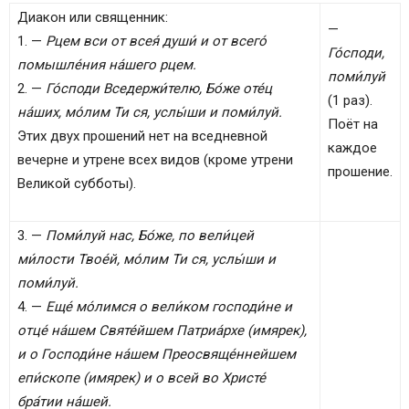
Диакон или священник:
—
1. —
Рцем вси от всея́ души́ и от всего́
Го́споди,
помышле́ния на́шего рцем.
поми́луй
2. —
Го́споди Вседержи́телю, Бо́же оте́ц
(1 раз).
на́ших, мо́лим Ти ся, услы́ши и поми́луй.
Поёт на
Этих двух прошений нет на вседневной
каждое
вечерне и утрене всех видов (кроме утрени
прошение.
Великой субботы).
3. —
Поми́луй нас, Бо́же, по вели́цей
ми́лости Твое́й, мо́лим Ти ся, услы́ши и
поми́луй.
4. —
Еще́ мо́лимся о вели́ком господи́не и
отце́ на́шем Святе́йшем Патриа́рхе (имярек),
и о Господи́не на́шем Преосвяще́ннейшем
епи́скопе (имярек) и о всей во Христе́
бра́тии на́шей.