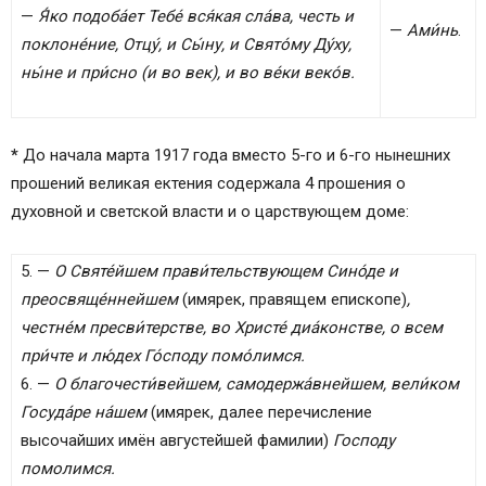
—
Я́ко подоба́ет Тебе́ вся́кая сла́ва, честь и
—
Ами́нь
.
поклоне́ние, Отцу́, и Сы́ну, и Свято́му Ду́ху,
ны́не и при́сно (и во век), и во ве́ки веко́в.
*
До начала марта 1917 года вместо 5-го и 6-го нынешних
прошений великая ектения содержала 4 прошения о
духовной и светской власти и о царствующем доме:
5. —
О Святе́йшем прави́тельствующем Сино́де и
преосвяще́ннейшем
(имярек, правящем епископе)
,
честне́м пресви́терстве, во Христе́ диа́констве, о всем
при́чте и лю́дех Го́споду помо́лимся.
6. —
О благочести́вейшем, самодержа́внейшем, вели́ком
Госуда́ре на́шем
(имярек, далее перечисление
высочайших имён августейшей фамилии)
Господу
помолимся.