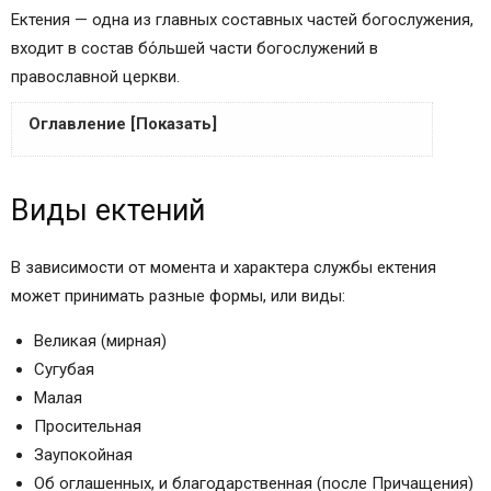
Ектения — одна из главных составных частей богослужения,
входит в состав бо́льшей части богослужений в
православной церкви.
Оглавление [Показать]
Виды ектений
Виды ектений
В Греческих церквах
Общий порядок совершения
Великая (мирная) ектения
В зависимости от момента и характера службы ектения
Малая ектения
может принимать разные формы, или виды:
Сугубая ектения
Великая (мирная)
Просительная ектения
Сугубая
Ектении на литургии
Малая
Особенности просительной ектении на
Просительная
литургиях трёх видов
Заупокойная
Ектения об оглашенных
Об оглашенных, и благодарственная (после Причащения)