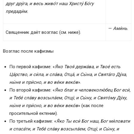
друг дру́га, и весь живо́т наш Христу́ Бо́гу
предади́м.
—
Ами́нь
.
Священник даёт возглас (см. ниже).
Возглас после кафизмы
По первой кафизме: «
Я́ко Твоя́ держа́ва, и Твое́ есть
Ца́рство, и си́ла, и сла́ва, Отца́, и Сы́на, и Свята́го Ду́ха,
ны́не и при́сно, и во ве́ки веко́в
».
По второй кафизме: «
Я́ко благ и человеколю́бец Бог еси́,
и Тебе́ сла́ву возсыла́ем, Отцу́, и Сы́ну, и Свято́му Ду́ху,
ны́не и при́сно, и во ве́ки веко́в
» (как после
просительной ектении).
По третьей кафизме: «
Я́ко Ты еси́ Бог наш, Бог ми́ловати
и спаса́ти, и Тебе́ сла́ву возсыла́ем, Отцу́, и Сы́ну, и