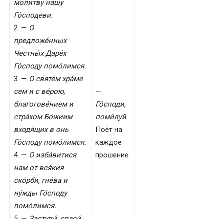
моли́тву на́шу
Го́сподеви.
2. —
О
предложе́нных
Честны́х Даре́х
Го́споду помо́лимся.
3. —
О святе́м хра́ме
сем и с ве́рою,
—
благогове́нием и
Го́споди,
стра́хом Бо́жиим
поми́луй
.
входя́щих в онь
Поёт на
Го́споду помо́лимся.
каждое
4. —
О изба́витися
прошение.
нам от вся́кия
ско́рби, гне́ва и
ну́жды Го́споду
помо́лимся.
5. —
Заступи́, спаси́,