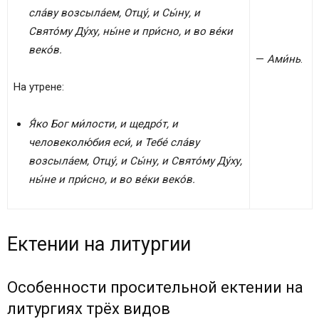
сла́ву возсыла́ем, Отцу́, и Сы́ну, и
Свято́му Ду́ху, ны́не и при́сно, и во ве́ки
веко́в.
—
Ами́нь
.
На утрене:
Я́ко Бог ми́лости, и щедро́т, и
человеколю́бия еси́, и Тебе́ сла́ву
возсыла́ем, Отцу́, и Сы́ну, и Свято́му Ду́ху,
ны́не и при́сно, и во ве́ки веко́в.
Ектении на литургии
Особенности просительной ектении на
литургиях трёх видов