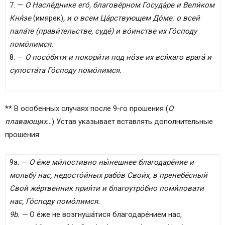
7. —
О Насле́днике его́, благове́рном Госуда́ре и Вели́ком
Кня́зе
(имярек)
, и о всем Ца́рствующем До́ме: о всей
пала́те (прави́тельстве, суде́) и во́инстве их Го́споду
помо́лимся.
8. —
О посо́бити и покори́ти под но́зе их вся́каго врага́ и
супоста́та Го́споду помо́лимся.
**
В особенных случаях после 9-го прошения (
О
плавающих…
) Устав указывает вставлять дополнительные
прошения:
9a. —
О е́же ми́лостивно ны́нешнее благодаре́ние и
мольбу́ нас, недосто́йных рабо́в Свои́х, в пренебе́сный
Свой же́ртвенник прия́ти и благоутро́бно поми́ловати
нас, Го́споду помо́лимся.
9b. —
О е́же не возгнуша́тися благодаре́нием нас,