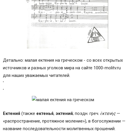
Детально: малая ектения на греческом - со всех открытых
источников и разных уголков мира на сайте 1000-molitv.ru
для наших уважаемых читателей.
'
'
Ектения́
(также
ектенья́
,
эктения́
; поздн. греч.
ἐκτενὴς
—
«распространение, протяжное моление»), в богослужении —
название последовательности молитвенных прошений.