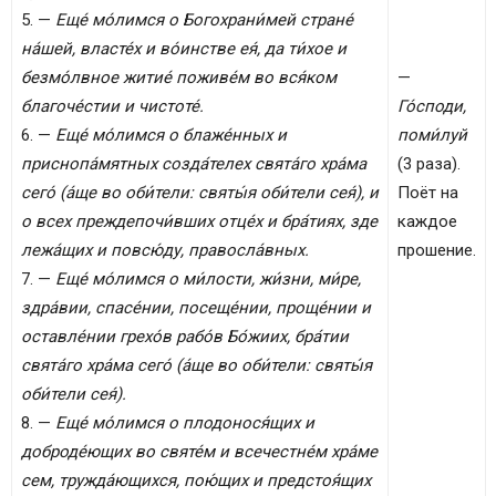
5. —
Еще́ мо́лимся о Богохрани́мей стране́
на́шей, власте́х и во́инстве ея́, да ти́хое и
безмо́лвное житие́ поживе́м во вся́ком
—
благоче́стии и чистоте́.
Го́споди,
6. —
Еще́ мо́лимся о блаже́нных и
поми́луй
приснопа́мятных созда́телех свята́го хра́ма
(3 раза).
сего́ (а́ще во оби́тели: святы́я оби́тели сея́), и
Поёт на
о всех преждепочи́вших отце́х и бра́тиях, зде
каждое
лежа́щих и повсю́ду, правосла́вных.
прошение.
7. —
Еще́ мо́лимся о ми́лости, жи́зни, ми́ре,
здра́вии, спасе́нии, посеще́нии, проще́нии и
оставле́нии грехо́в рабо́в Бо́жиих, бра́тии
свята́го хра́ма сего́ (а́ще во оби́тели: святы́я
оби́тели сея́).
8. —
Еще́ мо́лимся о плодонося́щих и
доброде́ющих во святе́м и всечестне́м хра́ме
сем, тружда́ющихся, пою́щих и предстоя́щих