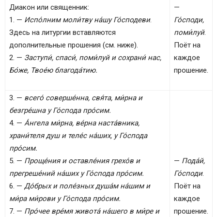
Диакон или священник:
—
1. —
Испо́лним моли́тву на́шу Го́сподеви
.
Го́споди,
Здесь на литургии вставляются
поми́луй
.
дополнительные прошения (см. ниже).
Поёт на
2. —
Заступи́, спаси́, поми́луй и сохрани́ нас,
каждое
Бо́же, Твое́ю благода́тию.
прошение.
3. —
всего́ соверше́нна, свя́та, ми́рна и
безгре́шна у Го́спода про́сим.
4. —
А́нгела ми́рна, ве́рна наста́вника,
храни́теля душ и теле́с на́ших, у Го́спода
про́сим.
5. —
Проще́ния и оставле́ния грехо́в и
—
Пода́й,
прегреше́ний на́ших у Го́спода про́сим.
Го́споди
.
6. —
До́брых и поле́зных душа́м на́шим и
Поёт на
ми́ра ми́рови у Го́спода про́сим.
каждое
7. —
Про́чее вре́мя живота́ на́шего в ми́ре и
прошение.