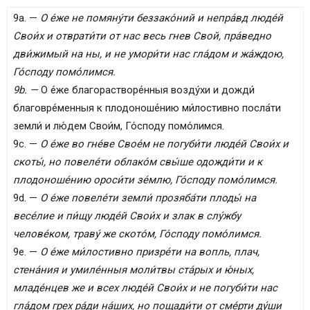
9a. —
О е́же не помяну́ти беззако́ний и непра́вд люде́й
Свои́х и отврати́ти от нас весь гнев Свой, пра́ведно
дви́жимый на ны, и не умори́ти нас гла́дом и жа́ждою,
Го́споду помо́лимся.
9b. —
О е́же благорастворе́нныя воздýхи и дожди́
благовре́менныя к плодоноше́нию ми́лостивно посла́ти
земли́ и лю́дем Свои́м, Го́споду помо́лимся.
9c. —
О е́же во гне́ве Свое́м не погуби́ти люде́й Свои́х и
скоты́, но повеле́ти облако́м свы́ше одожди́ти и к
плодоноше́нию ороси́ти зе́млю, Го́споду помо́лимся.
9d. —
О е́же повеле́ти земли́ прозяба́ти плоды́ на
весе́лие и пи́щу люде́й Свои́х и злак в слу́жбу
челове́ком, траву́ же ското́м, Го́споду помо́лимся.
9e. —
О е́же ми́лостивно призре́ти на вопль, плач,
стена́ния и умиле́нныя моли́твы ста́рых и ю́ных,
младе́нцев же и всех люде́й Свои́х и не погуби́ти нас
гла́дом грех ра́ди на́ших, но пощади́ти от сме́рти ду́ши