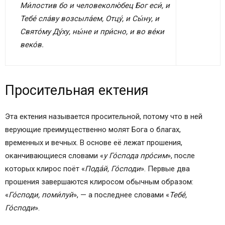
Ми́лостив бо и человеколю́бец Бог еси́, и
Тебе́ сла́ву возсыла́ем, Отцу́, и Сы́ну, и
Свято́му Ду́ху, ны́не и при́сно, и во ве́ки
веко́в.
Просительная ектения
Эта ектения называется просительной, потому что в ней
верующие преимущественно молят Бога о благах,
временных и вечных. В основе её лежат прошения,
оканчивающиеся словами «
у Го́спода про́сим
», после
которых клирос поёт «
Пода́й, Го́споди
». Первые два
прошения завершаются клиросом обычным образом:
«
Го́споди, поми́луй
», — а последнее словами «
Тебе́,
Го́споди
».