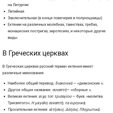
Ектения о готовящихся ко Крещению
на Литургии
Ектения заупокойная (о усопших)
Литийная
Заключительная ектения повечерия и
Заключительная (в конце повечерия и полунощницы)
полунощницы
Ектении на различных молебнах, таинствах, требах,
Примечания
монашеских постригах, хиротесиях, и некоторые другие
Литература
виды.
В Греческих церквах
В Греческих церквах русский термин
ектения
имеет
различные именования:
Наиболее общий перевод:
διακονικά
— «диаконские »;
Другое общее название:
συναπτή
— «сборные »;
Великая ектения:
εὐχὴ τοῦ τρισαγίου
— букв. «молитва
Трисвятого»;
Η μεγάλη συναπτή
;
τα ειρηνικά
;
Просительная ектения:
αἰτήσεις
;
Δέησις
;
Πληρωτικά
;