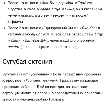
После 1 антифона: «
Я́ко Твоя́ держа́ва, и Твое́ есть
Ца́рство, и си́ла, и сла́ва, Отца́, и Сы́на, и Свято́го Ду́ха,
ны́не и при́сно, и во ве́ки веко́в
» — как после 1
кафизмы.
После 2 антифона с «Единоро́дный Сы́не»: «
Я́ко благ и
человеколю́бец Бог еси́, и Тебе́ сла́ву возсыла́ем, Отцу́,
и Сы́ну, и Свято́му Ду́ху, ны́не и при́сно, и во ве́ки
веко́в
» (как после просительной ектении).
Сугубая ектения
Сугу́бая значит «усиленная». После первых двух прошений
клирос поёт «
Го́споди, поми́луй
» 1 раз, затем на каждое
прошение по 3 раза. В её начале диакон призывает
верующих молиться особенно сосредоточенно, прибегая к
милости и человеколюбию Господа.