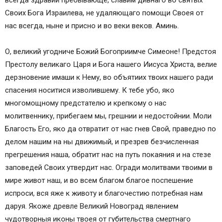
всегда здравии пребывающе, славим дивнаго во святых
Своих Бога Израилева, не удаляющаго помощи Своея от
нас всегда, ныне и присно и во веки веков. Аминь.
О, великий угодниче Божий Богоприимче Симеоне! Предстоя
Престолу великаго Царя и Бога нашего Иисуса Христа, велие
дерзновение имаши к Нему, во объятиих твоих нашего ради
спасения носитися изволившему. К тебе убо, яко
многомощному предстателю и крепкому о нас
молитвеннику, прибегаем мы, грешнии и недостойнии. Моли
Благость Его, яко да отвратит от нас гнев Свой, праведно по
делом нашим на ны движимый, и презрев безчисленная
прегрешения наша, обратит нас на путь покаяния и на стезе
заповедей Своих утвердит нас. Огради молитвами твоими в
мире живот наш, и во всем благом благое поспешение
испроси, вся яже к животу и благочестию потребная нам
даруя. Якоже древле Великий Новоград явлением
чудотворныя иконы твоея от губительства смертнаго