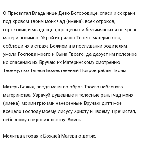
О Пресвятая Владычице Дево Богородице, спаси и сохрани
под кровом Твоим моих чад (имена), всех отроков,
отроковиц и младенцев, крещеных и безымянных и во чреве
матери носимых. Укрой их ризою Твоего материнства,
соблюди их в страхе Божием и в послушании родителям,
умоли Господа моего и Сына Твоего, да дарует им полезное
ко спасению их. Вручаю их Материнскому смотрению
Твоему, яко Ты еси Божественный Покров рабам Твоим.
Матерь Божия, введи меня во образ Твоего небеснаго
материнства. Уврачуй душевные и телесные раны чад моих
(имена), моими грехами нанесенные. Вручаю дитя мое
всецело Господу моему Иисусу Христу и Твоему, Пречистая,
небесному покровительству. Аминь.
Молитва вторая к Божией Матери о детях: