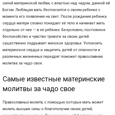
силой материнской любви, с властью над чадом, данной ей
Материнская молитва Богородице
Богом. Любящая мать беспокоится о своем ребенке с
Молитва о сыне — материнская молитва для
момента его появления на свет. После рождения ребенка
защиты
сердце матери словно покидает её тело и начинает жить
Молитва о дочери — материнская молитва с
отдельно от нее — в её ребенке. Безусловно, постоянное
особой силой
беспокойство и чувство тревоги за своих детей
Материнская молитва за чадо свое
существенно подрывает женское здоровье. Успокоить
материнское сердце и защитить детей от опасности и
различных жизненных передряг поможет православная
молитва за чадо свое.
Самые известные материнские
молитвы за чадо свое
Православных молитв, с помощью которых мать может
молить высшие силы о благополучии своих детей,