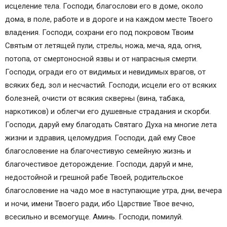
исцеление тела. Господи, благослови его в доме, около
дома, в поле, работе и в дороге и на каждом месте Твоего
владения. Господи, сохрани его под покровом Твоим
Святым от летящей пули, стрелы, ножа, меча, яда, огня,
потопа, от смертоносной язвы и от напрасныя смерти.
Господи, огради его от видимых и невидимых врагов, от
всяких бед, зол и несчастий. Господи, исцели его от всяких
болезней, очисти от всякия скверны (вина, табака,
наркотиков) и облегчи его душевные страдания и скорби.
Господи, даруй ему благодать Святаго Духа на многие лета
жизни и здравия, целомудрия. Господи, дай ему Свое
благословение на благочестивую семейную жизнь и
благочестивое деторождение. Господи, даруй и мне,
недостойной и грешной рабе Твоей, родительское
благословение на чадо мое в наступающие утра, дни, вечера
и ночи, имени Твоего ради, ибо Царствие Твое вечно,
всесильно и всемогуще. Аминь. Господи, помилуй.