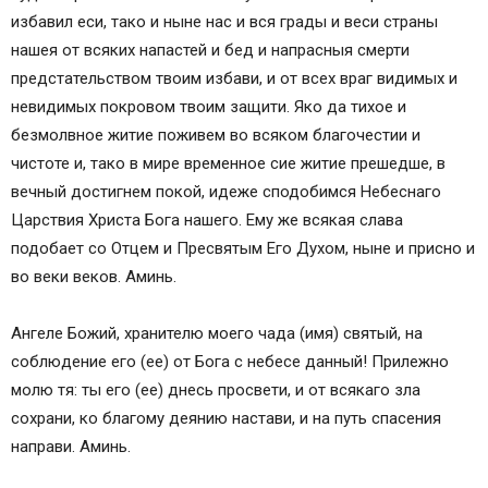
избавил еси, тако и ныне нас и вся грады и веси страны
нашея от всяких напастей и бед и напрасныя смерти
предстательством твоим избави, и от всех враг видимых и
невидимых покровом твоим защити. Яко да тихое и
безмолвное житие поживем во всяком благочестии и
чистоте и, тако в мире временное сие житие прешедше, в
вечный достигнем покой, идеже сподобимся Небеснаго
Царствия Христа Бога нашего. Ему же всякая слава
подобает со Отцем и Пресвятым Его Духом, ныне и присно и
во веки веков. Аминь.
Ангеле Божий, хранителю моего чада (имя) святый, на
соблюдение его (ее) от Бога с небесе данный! Прилежно
молю тя: ты его (ее) днесь просвети, и от всякаго зла
сохрани, ко благому деянию настави, и на путь спасения
направи. Аминь.