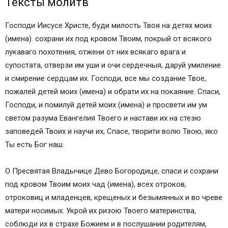
Тексты молитв
Господи Иисусе Христе, буди милость Твоя на детях моих
(имена). сохрани их под кровом Твоим, покрый от всякого
лукаваго похотения, отжени от них всякаго врага и
супостата, отверзи им уши и очи сердечныя, даруй умиление
и смирение сердцам их. Господи, все мы создание Твое,
пожалей детей моих (имена) и обрати их на покаяние. Спаси,
Господи, и помилуй детей моих (имена) и просвети им ум
светом разума Евангелия Твоего и настави их на стезю
заповедей Твоих и научи их, Спасе, творити волю Твою, яко
Ты есть Бог наш.
О Пресвятая Владычице Дево Богородице, спаси и сохрани
под кровом Твоим моих чад (имена), всех отроков,
отроковиц и младенцев, крещеных и безымянных и во чреве
матери носимых. Укрой их ризою Твоего материнства,
соблюди их в страхе Божием и в послушании родителям,