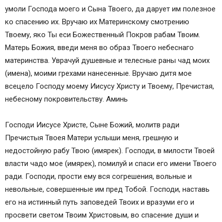
умоли Господа моего и Сына Твоего, да дарует им полезное
ко спасению их. Вручаю их Материнскому смотрению
Твоему, яко Ты еси Божественный Покров рабам Твоим.
Матерь Божия, введи меня во образ Твоего небеснаго
материнства. Уврачуй душевные и телесные раны чад моих
(имена), моими грехами нанесенные. Вручаю дитя мое
всецело Господу моему Иисусу Христу и Твоему, Пречистая,
небесному покровительству. Аминь
Господи Иисусе Христе, Сыне Божий, молитв ради
Пречистыя Твоея Матери услыши меня, грешную и
недостойную рабу Твою (имярек). Господи, в милости Твоей
власти чадо мое (имярек), помилуй и спаси его имени Твоего
ради. Господи, прости ему вся согрешения, вольные и
невольные, совершенные им пред Тобой. Господи, наставь
его на истинный путь заповедей Твоих и вразуми его и
просвети светом Твоим Христовым, во спасение души и