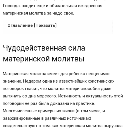
Господа, входит ещё и обязательная ежедневная
материнская молитва за чадо свое.
Оглавление [Показать]
Чудодейственная сила материнской молитвы
Чудодейственная сила
Самые известные материнские молитвы за чадо
свое
материнской молитвы
Молитва Господу за свое чадо
Материнская молитва Богородице за своих
Материнская молитва имеет для ребенка неоценимое
детей
значение. Недаром одна из известнейших христианских
Сильная материнская молитва за чадо свое —
поговорок гласит, что молитва матери способна даже
для детей старшего возраста
вытянуть со дна морского. Истинность и актуальность этой
Как выбрать нужную материнскую молитву?
поговорки не раз была доказана на практике.
Когда и как правильно читать молитву о детях?
Многочисленные примеры из жизни (в том числе, и
Православная материнская молитва о своих
заархивированные в различных источниках)
детях
свидетельствуют о том, как материнская молитва выручала