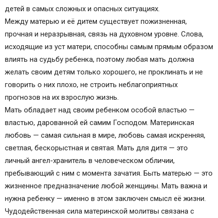
Как правильно молиться
детей в самых сложных и опасных ситуациях.
Тексты молитв
Между матерью и её дитем существует пожизненная,
Сила материнской молитвы
прочная и неразрывная, связь на духовном уровне. Слова,
Небесные покровители детей
исходящие из уст матери, способны самым прямым образом
Советы родителям
влиять на судьбу ребенка, поэтому любая мать должна
Материнская молитва за чадо свое к
желать своим детям только хорошего, не проклинать и не
Богородице
говорить о них плохо, не строить неблагоприятных
Мать и чадо ее
прогнозов на их взрослую жизнь.
Молитвы за ребенка
Мать обладает над своим ребенком особой властью —
Как выбрать необходимую молитву? Как и
властью, дарованной ей самим Господом. Материнская
когда читать?
любовь — самая сильная в мире, любовь самая искренняя,
Молитва за чадо свое Казанской Божьей
светлая, бескорыстная и святая. Мать для дитя — это
Матери
личный ангел-хранитель в человеческом обличии,
Православные иконы и молитвы
пребывающий с ним с момента зачатия. Быть матерью — это
Информационный сайт про иконы, молитвы,
жизненное предназначение любой женщины. Мать важна и
православные традиции.
нужна ребенку — именно в этом заключен смысл её жизни.
Материнская молитва о детях, сыне, дочери и
Чудодейственная сила материнской молитвы связана с
своем чаде