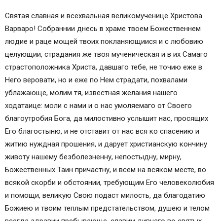
Святая славная и всехвальная великомученице Христова
Варваро! Собраннии днесь в храме твоем Божественнем
людие и раце мощей твоих покланяющиися и с любовию
целующии, страдания же твоя мученическая и в их Самаго
страстоположника Христа, давшаго тебе, не точию еже в
Него веровати, но и еже по Нем страдати, похвалами
ублажающе, молим тя, известная желания нашего
ходатаице: моли с нами и о нас умоляемаго от Своего
благоутробия Бога, да милостивно услышит нас, просящих
Его благостыню, и не отставит от нас вся ко спасению и
житию нуждная прошения, и дарует христианскую кончину
животу нашему безболезненну, непостыдну, мирну,
Божественных Таин причастну, и всем на всяком месте, во
всякой скорби и обстоянии, требующим Его человеколюбия
и помощи, великую Свою подаст милость, да благодатию
Божиею и твоим теплым предстательством, душею и телом