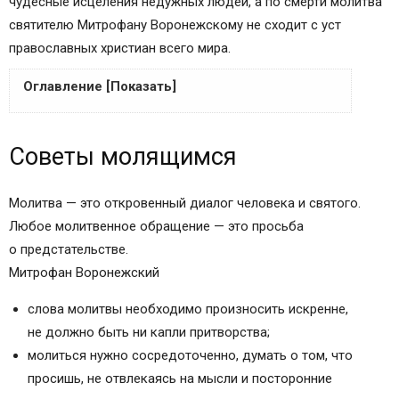
чудесные исцеления недужных людей, а по смерти молитва
святителю Митрофану Воронежскому не сходит с уст
православных христиан всего мира.
Оглавление [Показать]
Советы молящимся
Советы молящимся
Краткое житие и молитвенная помощь
Описание иконы
Молитва Миру
Молитва — это откровенный диалог человека и святого.
Молитва Митрофану Воронежскому о работе
Любое молитвенное обращение — это просьба
ЧУДОТВОРНАЯ МОЛИТВА МИТРОФАНУ
о предстательстве.
ВОРОНЕЖСКОМУ
Митрофан Воронежский
Чудеса и исцеления от молитвы святому
слова молитвы необходимо произносить искренне,
Митрофану Воронежскому
не должно быть ни капли притворства;
Молитва святителю Митрофану Воронежскому
молиться нужно сосредоточенно, думать о том, что
дарует избавление от житейских нужд
просишь, не отвлекаясь на мысли и посторонние
Текст православной молитвы Митрофану