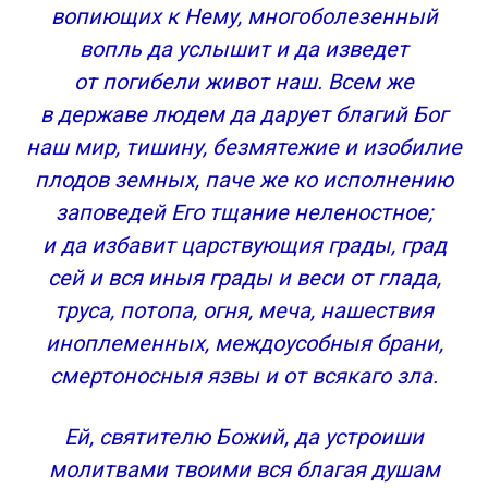
вопиющих к Нему, многоболезенный
вопль да услышит и да изведет
от погибели живот наш. Всем же
в державе людем да дарует благий Бог
наш мир, тишину, безмятежие и изобилие
плодов земных, паче же ко исполнению
заповедей Его тщание неленостное;
и да избавит царствующия грады, град
сей и вся иныя грады и веси от глада,
труса, потопа, огня, меча, нашествия
иноплеменных, междоусобныя брани,
смертоносныя язвы и от всякаго зла.
Ей, святителю Божий, да устроиши
молитвами твоими вся благая душам