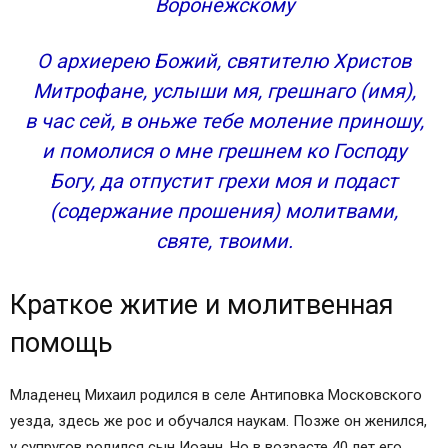
Воронежскому
О архиерею Божий, святителю Христов
Митрофане, услыши мя, грешнаго (имя),
в час сей, в оньже тебе моление приношу,
и помолися о мне грешнем ко Господу
Богу, да отпустит грехи моя и подаст
(содержание прошения) молитвами,
святе, твоими.
Краткое житие и молитвенная
помощь
Младенец Михаил родился в селе Антиповка Московского
уезда, здесь же рос и обучался наукам. Позже он женился,
у супругов родился сын Иоанн. Но в возрасте 40 лет его