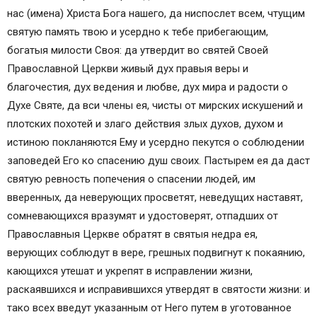
нас (имена) Христа Бога нашего, да ниспослет всем, чтущим
святую память твою и усердно к тебе прибегающим,
богатыя милости Своя: да утвердит во святей Своей
Православной Церкви живый дух правыя веры и
благочестия, дух ведения и любве, дух мира и радости о
Духе Святе, да вси члены ея, чисты от мирских искушений и
плотских похотей и злаго действия злых духов, духом и
истиною покланяются Ему и усердно пекутся о соблюдении
заповедей Его ко спасению душ своих. Пастырем ея да даст
святую ревность попечения о спасении людей, им
вверенных, да неверующих просветят, неведущих наставят,
сомневающихся вразумят и удостоверят, отпадших от
Православныя Церкве обратят в святыя недра ея,
верующих соблюдут в вере, грешных подвигнут к покаянию,
кающихся утешат и укрепят в исправлении жизни,
раскаявшихся и исправившихся утвердят в святости жизни: и
тако всех введут указанным от Него путем в уготованное