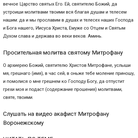
вечное Царство святых Его. Ей, святителю Божий, да
устроиши молитвами твоими вся благая душам и телесем
нашим: да и мы прославим в душах и телесех наших Господа
и Бога нашего, Иисуса Христа, Емуже со Отцем и Святым
Духом слава и держава во веки веков. Аминь.
Просительная молитва святому Митрофану
О архиерею Божий, святителю Христов Митрофане, услыши
мя, грешнаго (имя), в час сей, в оньже тебе моление приношу,
и помолися о мне грешнем ко Господу Богу, да отпустит
грехи моя и подаст (содержание прошения) молитвами,
святе, твоими.
Слушать на видео акафист Митрофану
Воронежскому