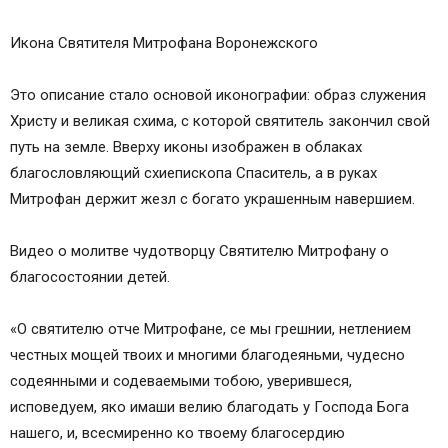
Икона Святителя Митрофана Воронежского
Это описание стало основой иконографии: образ служения
Христу и великая схима, с которой святитель закончил свой
путь на земле. Вверху иконы изображен в облаках
благословляющий схиепископа Спаситель, а в руках
Митрофан держит жезл с богато украшенным навершием.
Видео о молитве чудотворцу Святителю Митрофану о
благосостоянии детей.
«О святителю отче Митрофане, се мы грешнии, нетлением
честных мощей твоих и многими благодеяньми, чудесно
содеянными и содеваемыми тобою, уверившеся,
исповедуем, яко имаши велию благодать у Господа Бога
нашего, и, всесмиренно ко твоему благосердию