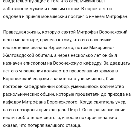
свидетельствующие о том, что отец Михаил был
заботливым мужем и нежным отцом. В сорок лет он
овдовел и принял монашеский постриг с именем Митрофан.
Праведная жизнь, которую святой Митрофан Воронежский
вел в монастыре, привела к тому, что его назначили
настоятелем сначала Яхромского, потом Макариево-
Желтоводской обители, а через несколько лет он был
назначен епископом на Воронежскую кафедру. За двадцать
лет его управления количество православних храмов в
Воронежской епархии значительно увеличилось, был
построен кафедральный собор, уменьшилось количество
раскольнических общин, которые процветали до прихода на
кафедру Митрофана Воронежского. Когда святитель умер,
на его похороны приехал царь Петр І. Он выразил желание
нести гроб с телом святого, и после похорон печально
сказал, что потерял великого старца.