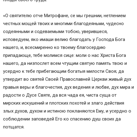
«О святителю отче Митрофане, се мы грешнии, нетлением
честных мощей твоих и многими благодеяньми, чудесно
содеянными и содеваемыми тобою, уверившеся,
исповедуем, яко имаши велию благодать у Господа Бога
нашего, и, всесмиренно ко твоему благосердию
припадающе, тебе молимся сице: моли о нас Христа Бога
нашего, да низпослет всем чтущим святую память твою и
усердно к тебе прибегающим богатыя милости Своя; да
утвердит во святей Своей Православней Церкви живый дух
правыя веры и благочестия, дух ведения и любве, дух мира и
радости о Дусе Святе, да вся чада ея, чиста суща от
мирских искушений и плотских похотей и злаго действия
злых духов, духом и истиною покланяются Ему, и усердно о
соблюдении заповедей Его ко спасению душ своих да
потщатся.