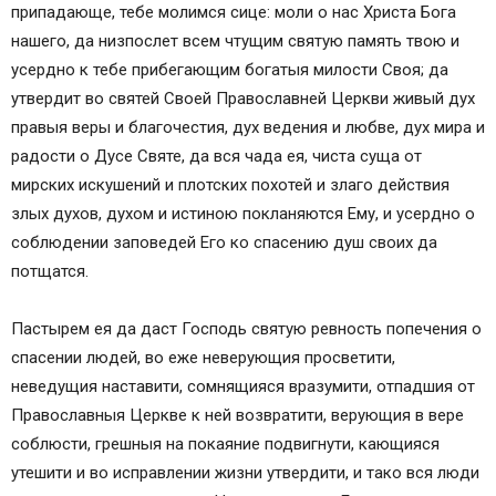
припадающе, тебе молимся сице: моли о нас Христа Бога
нашего, да низпослет всем чтущим святую память твою и
усердно к тебе прибегающим богатыя милости Своя; да
утвердит во святей Своей Православней Церкви живый дух
правыя веры и благочестия, дух ведения и любве, дух мира и
радости о Дусе Святе, да вся чада ея, чиста суща от
мирских искушений и плотских похотей и злаго действия
злых духов, духом и истиною покланяются Ему, и усердно о
соблюдении заповедей Его ко спасению душ своих да
потщатся.
Пастырем ея да даст Господь святую ревность попечения о
спасении людей, во еже неверующия просветити,
неведущия наставити, сомнящияся вразумити, отпадшия от
Православныя Церкве к ней возвратити, верующия в вере
соблюсти, грешныя на покаяние подвигнути, кающияся
утешити и во исправлении жизни утвердити, и тако вся люди