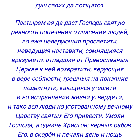
душ своих да потщатся.
Пастырем ея да даст Господь святую
ревность попечения о спасении людей,
во еже неверующия просветити,
неведущия наставити, сомнящияся
вразумити, отпадшия от Православныя
Церкве к ней возвратити, верующия
в вере соблюсти, грешныя на покаяние
подвигнути, кающияся утешити
и во исправлении жизни утвердити,
и тако вся люди ко уготованному вечному
Царству святых Его привести. Умоли
Господа, угодниче Христов: верных рабов
Его, в скорби и печали день и нощь