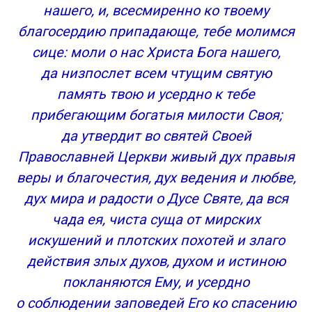
нашего, и, всесмиренно ко твоему
Кондак 7
благосердию припадающе, тебе молимся
Икос 7
сице: моли о нас Христа Бога нашего,
Кондак 8
Икос 8
да низпослет всем чтущим святую
Кондак 9
память твою и усердно к тебе
Икос 9
прибегающим богатыя милости Своя;
Кондак 10
да утвердит во святей Своей
Икос 10
Православней Церкви живый дух правыя
Кондак 11
веры и благочестия, дух ведения и любве,
Икос 11
Кондак 12
дух мира и радости о Дусе Святе, да вся
Икос 12
чада ея, чиста суща от мирских
Кондак 13
искушений и плотских похотей и злаго
Мо­ли́т­ва пер­вая
действия злых духов, духом и истиною
Мо­ли́т­ва вто­рая
покланяются Ему, и усердно
о соблюдении заповедей Его ко спасению