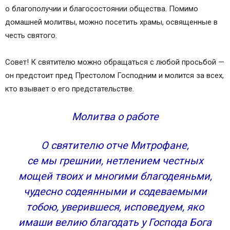
Конда́к, гла́с 8:
о благополучии и благосостоянии общества. Помимо
И́кос:
домашней молитвы, можно посетить храмы, освященные в
Пе́снь 7.
честь святого.
Пе́снь 8.
Пе́снь 9.
Совет! К святителю можно обращаться с любой просьбой —
Свети́лен:
он предстоит пред Престолом Господним и молится за всех,
Кондак 1
кто взывает о его предстательстве.
Икос 1
Кондак 2
Молитва о работе
Икос 2
Кондак 3
О святителю отче Митрофане,
Икос 3
се мы грешнии, нетлением честных
Кондак 4
Икос 4
мощей твоих и многими благодеяньми,
Кондак 5
чудесно содеянными и содеваемыми
Икос 5
тобою, уверившеся, исповедуем, яко
Кондак 6
имаши велию благодать у Господа Бога
Икос 6