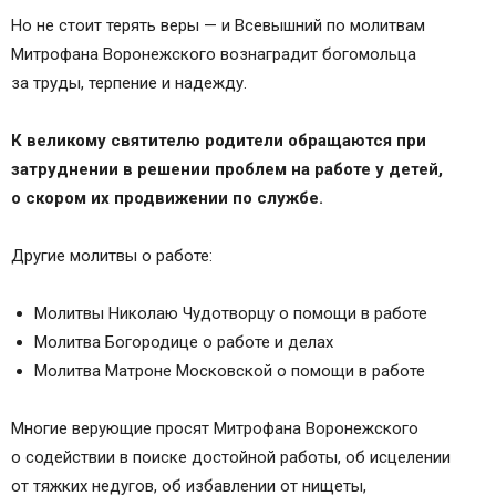
Молитва о детях Митрофану Воронежскому
Но не стоит терять веры — и Всевышний по молитвам
А вот молитва Митрофану Воронежскому о
Митрофана Воронежского вознаградит богомольца
сыне
за труды, терпение и надежду.
Митрофан Воронежский: о чем молятся этому
святому? В чем он помогает?
К великому святителю родители обращаются при
Митрофан Воронежский: житие
затруднении в решении проблем на работе у детей,
Почитание и канонизация
о скором их продвижении по службе.
Молитва Митрофану Воронежскому
О здоровье и избавлении от болезней
Другие молитвы о работе:
Молитва Митрофану Воронежскому о работе
Видео о святом Митрофане
Молитвы Николаю Чудотворцу о помощи в работе
Пе́снь 1.
Молитва Богородице о работе и делах
Пе́снь 3.
Молитва Матроне Московской о помощи в работе
Седа́лен, гла́с 2:
Пе́снь 4.
Многие верующие просят Митрофана Воронежского
Пе́снь 5.
о содействии в поиске достойной работы, об исцелении
Пе́снь 6.
от тяжких недугов, об избавлении от нищеты,