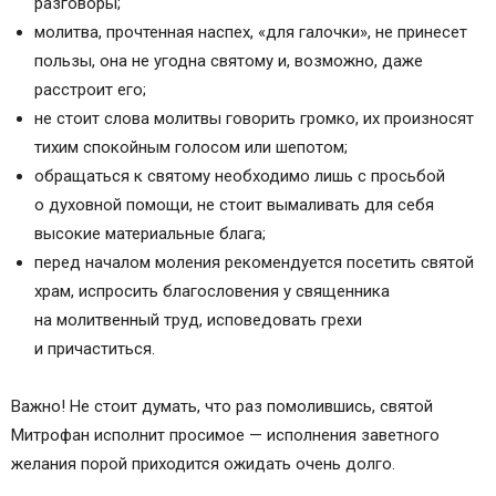
разговоры;
Воронежскому о помощи в делах
молитва, прочтенная наспех, «для галочки», не принесет
Просительная молитва святому Митрофану
пользы, она не угодна святому и, возможно, даже
Слушать на видео акафист Митрофану
расстроит его;
Воронежскому
не стоит слова молитвы говорить громко, их произносят
ЧИТАТЬ ПО ТЕМЕ:
тихим спокойным голосом или шепотом;
ПОХОЖИЕ СТАТЬИ:
обращаться к святому необходимо лишь с просьбой
4 комментария
о духовной помощи, не стоит вымаливать для себя
Молитвы святителю Митрофану Воронежскому
высокие материальные блага;
чудотворцу
перед началом моления рекомендуется посетить святой
Советы молящимся
храм, испросить благословения у священника
Краткое житие и молитвенная помощь
на молитвенный труд, исповедовать грехи
Описание иконы
и причаститься.
Православные иконы и молитвы
Информационный сайт про иконы, молитвы,
Важно! Не стоит думать, что раз помолившись, святой
православные традиции.
Митрофан исполнит просимое — исполнения заветного
Молитва Митрофану Воронежскому о работе, о
желания порой приходится ожидать очень долго.
детях, о сыне