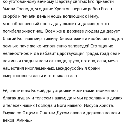
ко уготованному вечному Царству святых Его привести.
Умоли Господа, угодниче Христов: верных рабов Его, в
скорби и печали день и нощь вопиющих к Нему,
многоболезенный вопль да услышит и да изведет от
погибели живот наш. Всем же в державе людем да дарует
благий Бог наш мир, тишину, безмятежие и изобилие плодов
земных, паче же ко исполнению заповедей Его тщание
неленостное; и да избавит царствующия грады, град сей и
вся иныя грады и веси от глада, труса, потопа, огня, меча,
нашествия иноплеменных, междоусобныя брани,
смертоносныя язвы и от всякаго зла.
Ей, святителю Божий, да устроиши молитвами твоими вся
благая душам и телесем нашим; да и мы прославим в душах
и телесех наших Господа и Бога нашего, Иисуса Христа,
Емуже со Отцем и Святым Духом слава и держава во веки
веков. Аминь.»