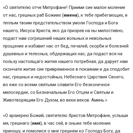
«О святителю отче Митрофане! Приими сие малое моление
от нас, грешных раб Божиих (
имена
), к тебе прибегающих, и
теплым твоим предстательством умоли Господа и Бога
нашего, Иисуса Христа, яко да призрев на ны милостивно,
подаст нам согрешений наших вольных и невольных
прощение и избавит нас от бед, печалей, скорби и болезней
душевных и телесных, обдержащих нас; да подаст вся на
пользу настоящаго жития нашего потребная; да дарует нам
скончати житие сие привременное в покаянии и да сподобит
нас, грешных и недостойных, Небеснаго Царствия Своего,
во еже со всеми святыми славити Его безконечное
милосердие, со Безначальным Его Отцем и Святым и
Животворящим Его Духом, во веки веков. Аминь.»
«О архиерею Божий, святителю Христов Митрофане, услыши
мя, грешнаго (
имя
), в час сей, в оньже тебе моление
приношу, и помолися о мне грешнем ко Господу Богу, да