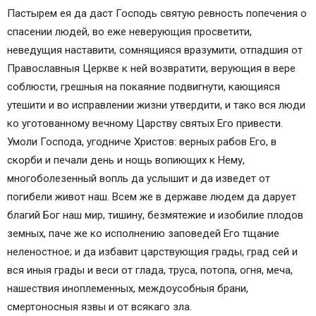
Пастырем ея да даст Господь святую ревность попечения о
спасении людей, во еже неверующия просветити,
неведущия наставити, сомнящияся вразумити, отпадшия от
Православныя Церкве к ней возвратити, верующия в вере
соблюсти, грешныя на покаяние подвигнути, кающияся
утешити и во исправлении жизни утвердити, и тако вся люди
ко уготованному вечному Царству святых Его привести.
Умоли Господа, угодниче Христов: верных рабов Его, в
скорби и печали день и нощь вопиющих к Нему,
многоболезенный вопль да услышит и да изведет от
погибели живот наш. Всем же в державе людем да дарует
благий Бог наш мир, тишину, безмятежие и изобилие плодов
земных, паче же ко исполнению заповедей Его тщание
неленостное; и да избавит царствующия грады, град сей и
вся иныя грады и веси от глада, труса, потопа, огня, меча,
нашествия иноплеменных, междоусобныя брани,
смертоносныя язвы и от всякаго зла.