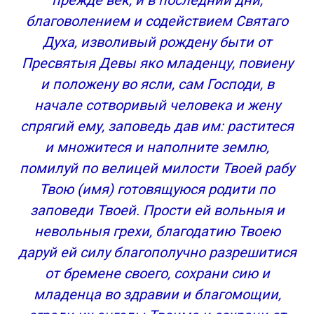
прежде век, и в последнии дни,
благоволением и содействием Святаго
Духа, изволивый рождену быти от
Пресвятыя Девы яко младенцу, повиену
и положену во ясли, сам Господи, в
начале сотворивый человека и жену
спрягий ему, заповедь дав им: раститеся
и множитеся и наполните землю,
помилуй по велицей милости Твоей рабу
Твою (имя) готовящуюся родити по
заповеди Твоей. Прости ей вольныя и
невольныя грехи, благодатию Твоею
даруй ей силу благополучно разрешитися
от бремене своего, сохрани сию и
младенца во здравии и благомощии,