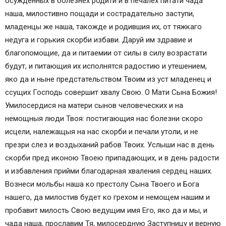
осужденных в болезнех родити и в печалех питати чада
наша, милостивно пощади и сострадательно заступи,
младенцы же наша, такожде и родившия их, от тяжкаго
недуга и горькия скорби избави. Даруй им здравие и
благопомощие, да и питаемии от силы в силу возрастати
будут, и питающия их исполнятся радостию и утешением,
яко да и ныне предстательством Твоим из уст младенец и
ссущих Господь совершит хвалу Свою. О Мати Сына Божия!
Умилосердися на матери сынов человеческих и на
немощныя люди Твоя: постигающия нас болезни скоро
исцели, належащыя на нас скорби и печали утоли, и не
презри слез и воздыханий рабов Твоих. Услыши нас в день
скорби пред иконою Твоею припадающих, и в день радости
и избавления прийми благодарная хваления сердец наших.
Вознеси мольбы наша ко престолу Сына Твоего и Бога
нашего, да милостив будет ко грехом и немощем нашим и
пробавит милость Свою ведущим имя Его, яко да и мы, и
чада наша, прославим Тя, милосердную Заступницу и верную