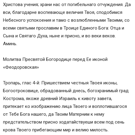
Христова учения; храни нас от погибельнаго отчуждения. Да
вси, благодарне воспевающе величия Твоя, сподобимся
Небесного успокоения и тамо с возлюбленными Твоими, со
всеми святыми прославим в Троице Единого Бога: Отца и
Сына и Святаго Духа, ныне и присно, и во веки веков.
Аминь.
Молитва Пресвятой Богородице перед Ее иконой
«Феодоровская»
Тропарь, глас 4-й: Пришествием честныя Твоея иконы,
Богоотроковице, обрадованный днесь, богохранимый град
Кострома, якоже древний Израиль к кивоту завета,
притекает ко изображению лица Твоего и воплотившагося
от Тебе Бога нашего, да Твоим Матерним к нему
предстательством присно ходатайствуеши всем под сень
крова Твоего прибегающим мир и велию милость.