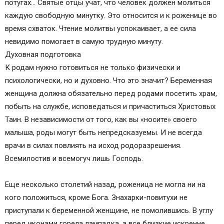
потугах… Святые отцы учат, что человек должен молиться
Вечерние молитвы на русском языке (видео)
каждую свободную минутку. Это относится и к роженице во
Молитвы монастыря Оптина Пустынь
время схваток. Чтение молитвы успокаивает, а ее сила
Добавить комментарий Отменить ответ
невидимо помогает в самую трудную минуту.
Молитва о помощи в родах
Духовная подготовка
Молитвы на роды: комментарии
К родам нужно готовиться не только физически и
Комментариев — 2,
психологически, но и духовно. Что это значит? Беременная
Молитва перед родами матроне
женщина должна обязательно перед родами посетить храм,
Молитва Помощница в родах
побыть на службе, исповедаться и причаститься Христовых
Молитва перед родами
Таин. В независимости от того, как вы «носите» своего
Молитва -помощница беременной женщины в
малыша, роды могут быть непредсказуемы. И не всегда
родах
врачи в силах повлиять на исход родоразрешения.
Духовная подготовка к родам
Всемилостив и всемогуч лишь Господь.
К кому обращаться?
Рекомендуем к просмотру видео о молитвах
Еще несколько столетий назад, роженица не могла ни на
беременных
кого положиться, кроме Бога. Знахарки-повитухи не
Избранные статьи
приступали к беременной женщине, не помолившись. В углу
11 Неделя акушерский срок
перед иконами горела лампадка, а все близкие искренне