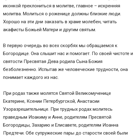
Сила православной молитвы о беременности и
иконкой преклониться в молитве, главное – искренняя
рождении здорового дитя
молитва. Молиться о роженице должны близкие люди.
Самые эффективные молитвы, помогающие
Хорошо на эти дни заказать в храме молебен, читать
забеременеть и родить здорового ребенка
акафисты Божьей Матери и другим святым.
Молитва Господу, помогающая зачать
ребенка, – первая
В первую очередь во всех скорбях мы обращаемся к
Молитва Господу Богу о зачатии ребенка –
Богородице. Она слышит нас и помогает. По своей чистоте и
вторая
святости Пресвятая Дева родила Сына Божия
Молитва Всевышнему о здоровой и легкой
безболезненно. Испытав же человеческие трудности, она
беременности
понимает каждого из нас.
Молитва Господу Богу о помощи в родах
Старинная молитва Господу о благополучной
При родах также молятся Святой Великомученице
беременности и сохранении ребенка
Екатерине, Ксении Петербургской, Анастасии
Сильная молитва Пресвятой Богородице,
Узоразрешительнице. При трудных родах молитесь
помогающая забеременеть
праведным Иоакиму и Анне, родителям Пресвятой
Молитва Пресвятой Богоматери о
Богородицы, Захарию и Елисавете, родителям Иоанна
беременности и исцелении от женских
Предтечи. Обе супружеские пары до старости своей были