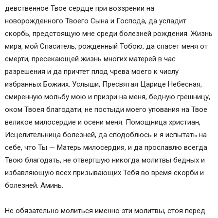
девственное Твое сердце при воззрении на
новорожденного Твоего Сына и Господа, да усладит
скорбь, предстоящую мне среди болезней рождения. Жизнь
мира, мой Спаситель, рожденный Тобою, да спасет меня от
смерти, пресекающей жизнь многих матерей в час
разрешения и да причтет плод чрева моего к числу
избранных Божиих. Услыши, Пресвятая Царице Небесная,
смиренную мольбу мою и призри на меня, бедную грешницу,
оком Твоея благодати; не постыди моего упования на Твое
великое милосердие и осени меня. Помощница христиан,
Исцелительница болезней, да сподоблюсь и я испытать на
себе, что Ты — Матерь милосердия, и да прославлю всегда
Твою благодать, не отвергшую никогда молитвы бедных и
избавляющую всех призывающих Тебя во время скорби и
болезней. Аминь.
Не обязательно молиться именно эти молитвы, стоя перед