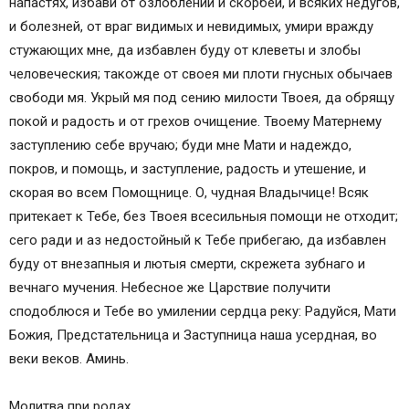
напастях, избави от озлоблений и скорбей, и всяких недугов,
и болезней, от враг видимых и невидимых, умири вражду
стужающих мне, да избавлен буду от клеветы и злобы
человеческия; такожде от своея ми плоти гнусных обычаев
свободи мя. Укрый мя под сению милости Твоея, да обрящу
покой и радость и от грехов очищение. Твоему Матернему
заступлению себе вручаю; буди мне Мати и надеждо,
покров, и помощь, и заступление, радость и утешение, и
скорая во всем Помощнице. О, чудная Владычице! Всяк
притекает к Тебе, без Твоея всесильныя помощи не отходит;
сего ради и аз недостойный к Тебе прибегаю, да избавлен
буду от внезапныя и лютыя смерти, скрежета зубнаго и
вечнаго мучения. Небесное же Царствие получити
сподоблюся и Тебе во умилении сердца реку: Радуйся, Мати
Божия, Предстательница и Заступница наша усердная, во
веки веков. Аминь.
Молитва при родах