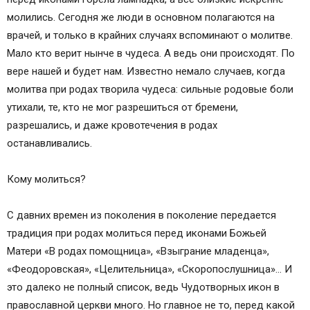
Обязательно сцеживать молоко после
молились. Сегодня же люди в основном полагаются на
кормления
врачей, и только в крайних случаях вспоминают о молитве.
Мужские гормоны в таблетках для женщин
Мало кто верит нынче в чудеса. А ведь они происходят. По
Раннее старение плаценты форум
вере нашей и будет нам. Известно немало случаев, когда
Риностоп при беременности 3 триместр
молитва при родах творила чудеса: сильные родовые боли
Температура для месячных индюшат
утихали, те, кто не мог разрешиться от бремени,
Как отходит пробка у беременных перед
разрешались, и даже кровотечения в родах
родами
останавливались.
Обвитие плода пуповиной форум
Популярные статьи
Кому молиться?
Фрау тест подтекание вод
Каком сроке беременности тренировочные
С давних времен из поколения в поколение передается
схватки
традиция при родах молиться перед иконами Божьей
Средства предотвращения растяжек во время
Матери «В родах помощница», «Взыграние младенца»,
беременности
«Феодоровская», «Целительница», «Скоропослушница»… И
Православные молитвы о беременности и
это далеко не полный список, ведь Чудотворных икон в
рождении здорового ребенка
православной церкви много. Но главное не то, перед какой