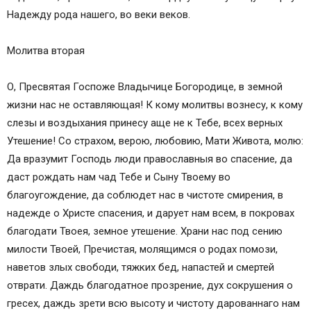
Надежду рода нашего, во веки веков.
Молитва вторая
О, Пресвятая Госпоже Владычице Богородице, в земной
жизни нас не оставляющая! К кому молитвы вознесу, к кому
слезы и воздыхания принесу аще не к Тебе, всех верных
Утешение! Со страхом, верою, любовию, Мати Живота, молю:
Да вразумит Господь люди православныя во спасение, да
даст рождать нам чад Тебе и Сыну Твоему во
благоугождение, да соблюдет нас в чистоте смирения, в
надежде о Христе спасения, и дарует нам всем, в покровах
благодати Твоея, земное утешение. Храни нас под сению
милости Твоей, Пречистая, молящимся о родах помози,
наветов злых свободи, тяжких бед, напастей и смертей
отврати. Даждь благодатное прозрение, дух сокрушения о
гресех, даждь зрети всю высоту и чистоту дарованнаго нам