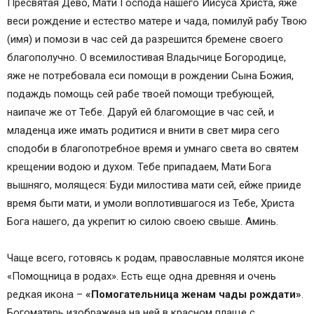
Пресвятая Дево, Мати Господа нашего Иисуса Христа, яже
веси рождение и естество матере и чада, помилуй рабу Твою
(имя) и помози в час сей да разрешится бремене своего
благополучно. О всемилостивая Владычице Богородице,
яже не потребовала еси помощи в рождении Сына Божия,
подаждь помощь сей рабе твоей помощи требующей,
наипаче же от Тебе. Даруй ей благомощие в час сей, и
младенца иже имать родитися и внити в свет мира сего
сподоби в благопотребное время и умнаго света во святем
крещении водою и духом. Тебе припадаем, Мати Бога
вышняго, молящеся: Буди милостива мати сей, ейже прииде
время быти мати, и умоли воплотившагося из Тебе, Христа
Бога нашего, да укрепит ю силою своею свыше. Аминь.
Чаще всего, готовясь к родам, православные молятся иконе
«Помощница в родах». Есть еще одна древняя и очень
редкая икона –
«Помогательница женам чады рождати»
.
Богоматерь изображена на ней в красном плаще с