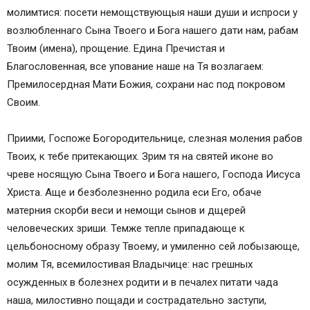
молимтися: посети немощствующыя наши души и испроси у
возлюбленнаго Сына Твоего и Бога нашего дати нам, рабам
Твоим (имена), прощение. Едина Пречистая и
Благословенная, все упование наше на Тя возлагаем:
Премилосердная Мати Божия, сохрани нас под покровом
Своим.
Приими, Госпоже Богородительнице, слезная моления рабов
Твоих, к тебе притекающих. Зрим тя на святей иконе во
чреве носящую Сына Твоего и Бога нашего, Господа Иисуса
Христа. Аще и безболезненно родила еси Его, обаче
матерния скорби веси и немощи сынов и дщерей
человеческих зриши. Темже тепле припадающе к
цельбоносному образу Твоему, и умиленно сей лобызающе,
молим Тя, всемилостивая Владычице: нас грешных
осужденных в болезнех родити и в печалех питати чада
наша, милостивно пощади и сострадательно заступи,