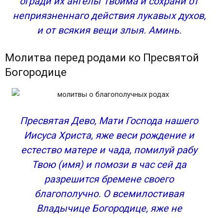
огради их ангелы Твоима и сохрани от
неприязненнаго действия лукавых духов,
и от всякия вещи злыя. Аминь.
Молитва перед родами ко Пресвятой
Богородице
Пресвятая Дево, Мати Господа нашего
Иисуса Христа, яже веси рождение и
естество матере и чада, помилуй рабу
Твою (имя) и помози в час сей да
разрешится бремене своего
благополучно. О всемилостивая
Владычице Богородице, яже не