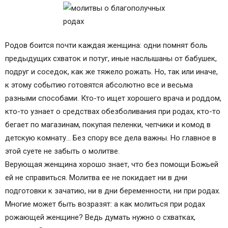
Как помогает молитва перед родами?
Молитва во время беременности
Страх перед родами
Молитвы перед родами
Родов боится почти каждая женщина: одни помнят боль
Молитва перед родами ко Господу Иисусу
предыдущих схваток и потуг, иные наслышаны от бабушек,
Христу
подруг и соседок, как же тяжело рожать. Но, так или иначе,
Молитва перед родами ко Пресвятой
к этому событию готовятся абсолютно все и весьма
Богородице
разными способами. Кто-то ищет хорошего врача и роддом,
Молитва перед родами слушать
кто-то узнает о средствах обезболивания при родах, кто-то
Молитвы о благополучном родоразрешении, при
бегает по магазинам, покупая пеленки, чепчики и комод в
кормлении младенцев молоком. Молитвы о
детскую комнату… Без спору все дела важны. Но главное в
детях.
этой суете не забыть о молитве.
Молитва перед родами
Верующая женщина хорошо знает, что без помощи Божьей
Молитва перед родами ко Господу Иисусу
ей не справиться. Молитва ее не покидает ни в дни
Христу
подготовки к зачатию, ни в дни беременности, ни при родах.
Молитва перед родами ко Пресвятой
Многие может быть возразят: а как молиться при родах
Богородице
рожающей женщине? Ведь думать нужно о схватках,
Молитва перед родами слушать