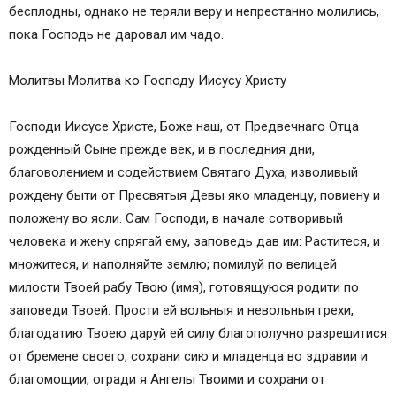
заболеваний
бесплодны, однако не теряли веру и непрестанно молились,
Молитва Пресвятой Богоматери о сохранении и
пока Господь не даровал им чадо.
рождении здорового ребенка
Молитва Святому Духу о беременности
Молитвы Молитва ко Господу Иисусу Христу
Молитва Матроне Московской о беременности
Молитва Блаженной Ксении Петербургской о
Господи Иисусе Христе, Боже наш, от Предвечнаго Отца
беременности
рожденный Сыне прежде век, и в последния дни,
Молитва Ксении Петербургской о
благоволением и содействием Святаго Духа, изволивый
благополучной беременности и рождении
рождену быти от Пресвятыя Девы яко младенцу, повиену и
здорового дитя
положену во ясли. Сам Господи, в начале сотворивый
Молитва о беременности праведным Иоакиму
человека и жену спрягай ему, заповедь дав им: Раститеся, и
и Анне
множитеся, и наполняйте землю; помилуй по велицей
Как правильно молиться о беременности и
милости Твоей рабу Твою (имя), готовящуюся родити по
рождении ребенка
заповеди Твоей. Прости ей вольныя и невольныя грехи,
благодатию Твоею даруй ей силу благополучно разрешитися
от бремене своего, сохрани сию и младенца во здравии и
благомощии, огради я Ангелы Твоими и сохрани от