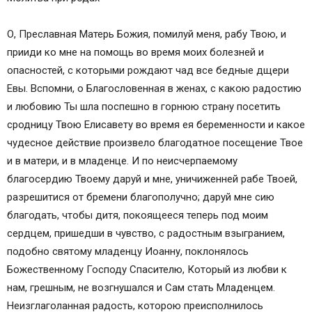
О, Преславная Матерь Божия, помилуй меня, рабу Твою, и
прииди ко мне на помощь во время моих болезней и
опасностей, с которыми рождают чад все бедные дщери
Евы. Вспомни, о Благословенная в женах, с какою радостию
и любовию Ты шла поспешно в горнюю страну посетить
сродницу Твою Елисавету во время ея беременности и какое
чудесное действие произвело благодатное посещение Твое
и в матери, и в младенце. И по неисчерпаемому
благосердию Твоему даруй и мне, уничиженней рабе Твоей,
разрешитися от бремени благополучно; даруй мне сию
благодать, чтобы дитя, покоящееся теперь под моим
сердцем, пришедши в чувство, с радостным взыгранием,
подобно святому младенцу Иоанну, поклонялось
Божественному Господу Спасителю, Который из любви к
нам, грешным, не возгнушался и Сам стать Младенцем.
Неизглаголанная радость, которою преисполнилось