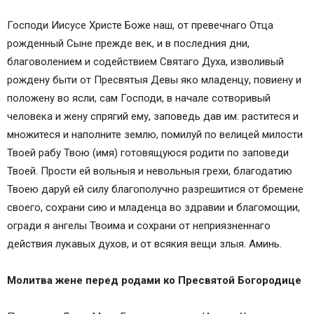
Господи Иисусе Христе Боже наш, от превечнаго Отца
рожденный Сыне прежде век, и в последния дни,
благоволением и содействием Святаго Духа, изволивый
рождену быти от Пресвятыя Девы яко младенцу, повиену и
положену во ясли, сам Господи, в начале сотворивый
человека и жену спрягий ему, заповедь дав им: раститеся и
множитеся и наполните землю, помилуй по велицей милости
Твоей рабу Твою (имя) готовящуюся родити по заповеди
Твоей. Прости ей вольныя и невольныя грехи, благодатию
Твоею даруй ей силу благополучно разрешитися от бремене
своего, сохрани сию и младенца во здравии и благомощии,
огради я ангелы Твоима и сохрани от неприязненнаго
действия лукавых духов, и от всякия вещи злыя. Аминь.
Молитва жене перед родами ко Пресвятой Богородице