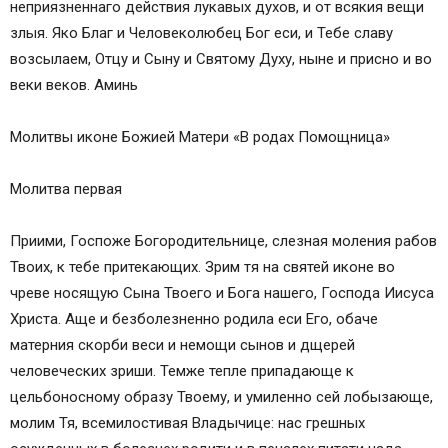
неприязненнаго действия лукавых духов, и от всякия вещи
злыя. Яко Благ и Человеколюбец Бог еси, и Тебе славу
возсылаем, Отцу и Сыну и Святому Духу, ныне и присно и во
веки веков. Аминь
Молитвы иконе Божией Матери «В родах Помощница»
Молитва первая
Приими, Госпоже Богородительнице, слезная моления рабов
Твоих, к тебе притекающих. Зрим тя на святей иконе во
чреве носящую Сына Твоего и Бога нашего, Господа Иисуса
Христа. Аще и безболезненно родила еси Его, обаче
матерния скорби веси и немощи сынов и дщерей
человеческих зриши. Темже тепле припадающе к
цельбоносному образу Твоему, и умиленно сей лобызающе,
молим Тя, всемилостивая Владычице: нас грешных