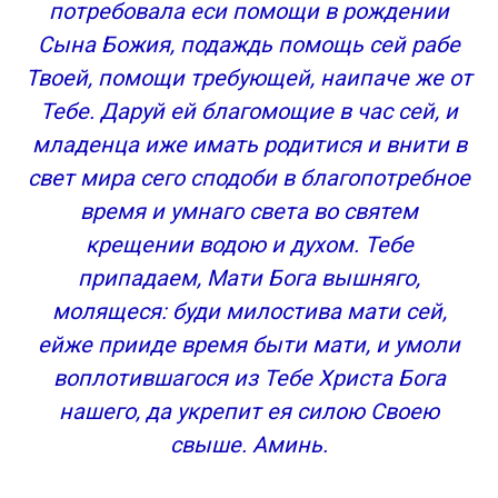
потребовала еси помощи в рождении
Сына Божия, подаждь помощь сей рабе
Твоей, помощи требующей, наипаче же от
Тебе. Даруй ей благомощие в час сей, и
младенца иже имать родитися и внити в
свет мира сего сподоби в благопотребное
время и умнаго света во святем
крещении водою и духом. Тебе
припадаем, Мати Бога вышняго,
молящеся: буди милостива мати сей,
ейже прииде время быти мати, и умоли
воплотившагося из Тебе Христа Бога
нашего, да укрепит ея силою Своею
свыше. Аминь.