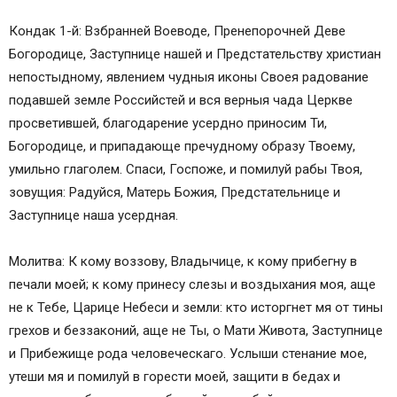
Кондак 1-й: Взбранней Воеводе, Пренепорочней Деве
Богородице, Заступнице нашей и Предстательству христиан
непостыдному, явлением чудныя иконы Своея радование
подавшей земле Российстей и вся верныя чада Церкве
просветившей, благодарение усердно приносим Ти,
Богородице, и припадающе пречудному образу Твоему,
умильно глаголем. Спаси, Госпоже, и помилуй рабы Твоя,
зовущия: Радуйся, Матерь Божия, Предстательнице и
Заступнице наша усердная.
Молитва: К кому воззову, Владычице, к кому прибегну в
печали моей; к кому принесу слезы и воздыхания моя, аще
не к Тебе, Царице Небеси и земли: кто исторгнет мя от тины
грехов и беззаконий, аще не Ты, о Мати Живота, Заступнице
и Прибежище рода человеческаго. Услыши стенание мое,
утеши мя и помилуй в горести моей, защити в бедах и