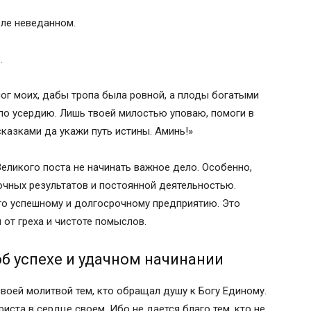
еле неведанном.
.
ног моих, дабы тропа была ровной, а плоды богатыми
 по усердию. Лишь твоей милостью уповаю, помоги в
казками да укажи путь истины. Аминь!»
еликого поста не начинать важное дело. Особенно,
очных результатов и постоянной деятельностью.
аго успешному и долгосрочному предприятию. Это
от греха и чистоте помыслов.
б успехе и удачном начинании
воей молитвой тем, кто обращал душу к Богу Единому.
иста в сердце своем. Ибо не дается благо тем, кто не