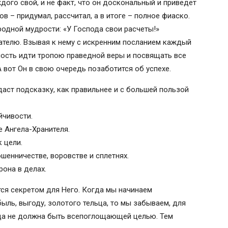
ждого свой, и не факт, что он доскональный и приведет
в – придумал, рассчитал, а в итоге – полное фиаско.
т
родной мудрости: «У Господа свои расчеты!»
ателю. Взывая к нему с искренним посланием каждый
и
ность идти тропою праведной веры и посвящать все
 всякого дела
 вот Он в свою очередь позаботится об успехе.
даст подсказку, как правильнее и с большей пользой
йчивости.
твы, православные традиции.
 Ангела-Хранителя.
о помощи и удачи
 цели.
шенничестве, воровстве и сплетнях.
рона в делах.
ся секретом для Него. Когда мы начинаем
ыль, выгоду, золотого тельца, то мы забываем, для
ода не должна быть всепоглощающей целью. Тем
 всякого дела, о помощи и удачи ”