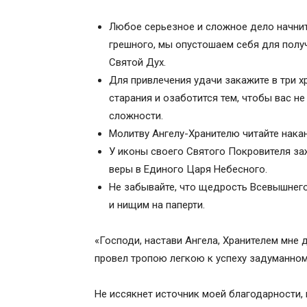
Любое серьезное и сложное дело начните
грешного, мы опустошаем себя для получ
Святой Дух.
Для привлечения удачи закажите в три х
старания и озаботится тем, чтобы вас н
сложности.
Молитву Ангелу-Хранителю читайте накан
У иконы своего Святого Покровителя за
веры в Единого Царя Небесного.
Не забывайте, что щедрость Всевышнего
и нищим на паперти.
«Господи, настави Ангела, Хранителем мне 
провел тропою легкою к успеху задуманном
Не иссякнет источник моей благодарности, 