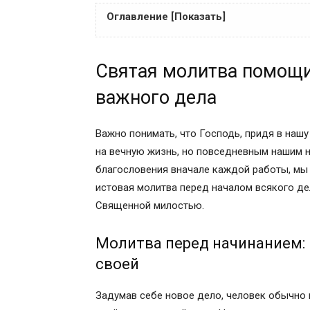
Оглавление [Показать]
Святая молитва помощи перед началом
Святая молитва помощи
Молитва перед начинанием: по вере по
Памятка ко всякому занятию правосла
важного дела
Сильная молитва Ангелу-Хранителю дл
Молитва мученику Трифону об успехе и
Важно понимать, что Господь, придя в наш
В помощь перед работой
на вечную жизнь, но повседневным нашим 
Православная молитва «На благое дело
благословения вначале каждой работы, м
Текст молитвы «Во благое дело»
истовая молитва перед началом всякого дел
Молитва первая
Священной милостью.
Молитва вторая
Зачем человеку молиться?
Молитва перед начинанием: 
Когда читать молитву?
своей
Молитва Третья
Все случаи, когда можно молиться
Задумав себе новое дело, человек обычно 
Статьи на похожие темы: