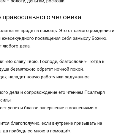
м – золоту, деньгам, роскоши.
 всякого важного дела
лучите плоды от работы своей
 православного человека
вного человека
я успешного начинания бизнеса
олитва не придет в помощь. Это от самого рождения и
 удачном начинании
и ежесекундного посвящения себя замыслу Божию.
г любого дела.
 «Во славу Твою, Господи, благослови!». Тогда к
душа безмятежно обретет ночной покой.
дах, наладит новую работу или задуманное
ого дела и сопровождение его чтением Псалтыря
ие)
силы.
есет успех и благое завершение с волнениями о
ится благополучно, если внутренне призывать на
, да прибудь со мною в помощи!».