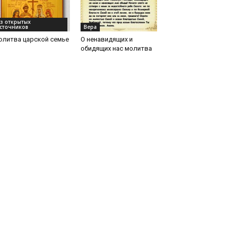
з открытых
сточников
Вера
олитва царской семье
О ненавидящих и
обидящих нас молитва