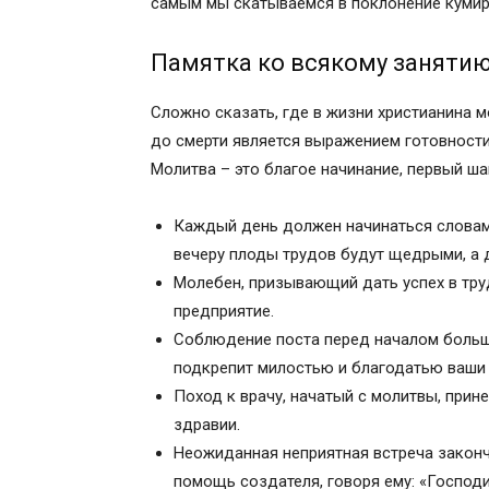
самым мы скатываемся в поклонение кумира
Святая молитва помощи перед началом
Молитва перед начинанием: по вере по
Памятка ко всякому занятию
Памятка ко всякому занятию правосла
Сильная молитва Ангелу-Хранителю дл
Сложно сказать, где в жизни христианина м
Молитва мученику Трифону об успехе и
до смерти является выражением готовност
В помощь перед работой
Молитва – это благое начинание, первый ша
Молитва первая
Молитва вторая
Каждый день должен начинаться словами:
Зачем человеку молиться?
вечеру плоды трудов будут щедрыми, а 
Когда читать молитву?
Молебен, призывающий дать успех в тру
Молитва Третья
предприятие.
Все случаи, когда можно молиться
Соблюдение поста перед началом больш
Подать церковную записку (поминовен
подкрепит милостью и благодатью ваши 
Поход к врачу, начатый с молитвы, прин
здравии.
Неожиданная неприятная встреча законч
помощь создателя, говоря ему: «Господи