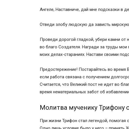
Ангеле, Наставниче, дай мне подсказки в д
Отведи злобу людскую да зависть мирскую
Проведи дорогой гладкой, убери камни от 
во благо Создателя. Награди за труды мои
моих делах-стараниях. Настави своими подс
Предостережение! Постарайтесь во время В
если работа связана с получением долгоср
Считается, что Великий пост не идет во бл
время нематериальных забот об избавлении 
Молитва мученику Трифону о
При жизни Трифон стал легендой, помогая с
Одно лишь условие было у него – принять Хр