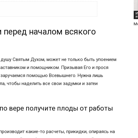
И
и
 всякого важного дела
М
 перед началом всякого
лучите плоды от работы своей
вного человека
я успешного начинания бизнеса
 удачном начинании
у душу Святым Духом, может не только быть упоением
наставником и помощником. Призывая Его и прося
»
ы заручаемся помощью Всевышнего. Нужна лишь
а, чтобы наделить все свои задумки и затеи
по вере получите плоды от работы
производит какие-то расчеты, прикидки, опираясь на