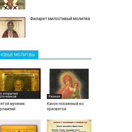
Филарет милостивый молитва
НОВЫЕ МОЛИТВЫ
з открытых
сточников
Разное
ятой мученик
Канон покаянный ко
арлампий
пресвятой