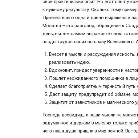
свой практический опыт. Но этот опыт у ка
Комментарии посетителей сайта
к нужному результату. Сколько тому примеро
Добавить комментарий Отменить отве
Причина всего одна и давно выражена в на
Молебен
Молитва – это разговор, обращение к Созд
Последние новости нашей организаци
день, вы тем самым выражаете свою готов
Молитва перед началом и по окончании
плоды трудов своих во славу Всевышнего. А
Молитва перед началом всякого дела
Молитва по окончании дела́
Внесет в мысли и рассуждения ясность, 
Молитва на благое дело
реализовать идею.
Православные иконы и молитвы
Вдохновит, придаст уверенности и насто
Информационный сайт про иконы, моли
Пошлет неожиданного помощника в лице
Молитва перед началом всякого дела, 
Сделает благоприятным тернистый путь к
Молитва перед началом всякого дела
Даст защиту, предупредит об обмане, мо
Молитва на удачу в делах
Защитит от завистников и магического у
Молитва о помощи в делах
Господь всевидящ, и наши мысли не являют
Читайте еще:
задуманное и держим в мыслях только приб
Post navigation
чего наша душа пришла в мир земной. Выг
2 thoughts on “ Молитва перед началом