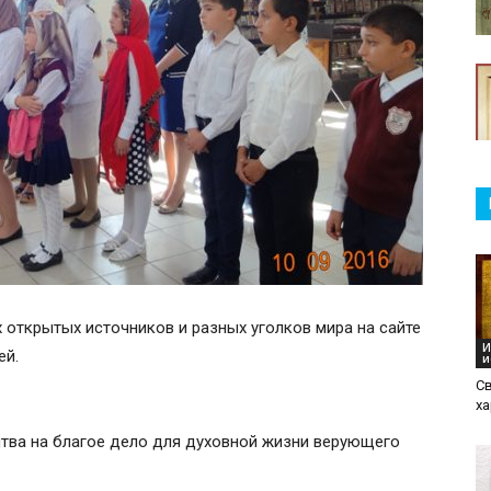
х открытых источников и разных уголков мира на сайте
И
ей.
и
Св
х
итва на благое дело для духовной жизни верующего