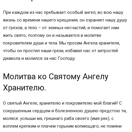
Тропарь АНГЕЛУ ХРАНИТЕЛЮ
Популярные молитвы:
При каждом из нас пребывает особый ангел, во всю нашу
Молитва Ангелу Хранителю
жизнь со времени нашего крещения; он охраняет нашу душу
Молитва Ангелу Хранителю – текст
от грехов, а тело – от земных несчастий, и помогает нам
Молитва Ангелу Хранителю на ночь, перед сном
жить свято, поэтому он и называется в молитве
Молитвослов на современном русском языке
покровителем души и тела. Мы просим Ангела хранителя,
МОЛИТВЫ АНГЕЛАМ
чтобы он простил наши грехи, избавил нас от хитростей
Молитвы Ангелу-хранителю
диавола и молился за нас Господу.
Православные иконы и молитвы
Информационный сайт про иконы, молитвы,
Молитва ко Святому Ангелу
православные традиции.
Хранителю.
Молитва Ангелу-Хранителю на каждый день
Молитва Ангелу-Хранителю на все случаи жизни
О святый Ангеле, хранителю и покровителю мой благий! С
Молитва Ангелу-Хранителю в день рождения
сокрушенным сердцем и болезненною душею предстою ти,
Молитва Ангелу-Хранителю на удачу
моляся: услыши мя, грешнаго раба своего (имя рек), с
Молитва по соглашению Ангелу-Хранителю
воплем крепким и плачем горьким вопиющаго; не помяни
Молитва ко святому ангелу хранителю на