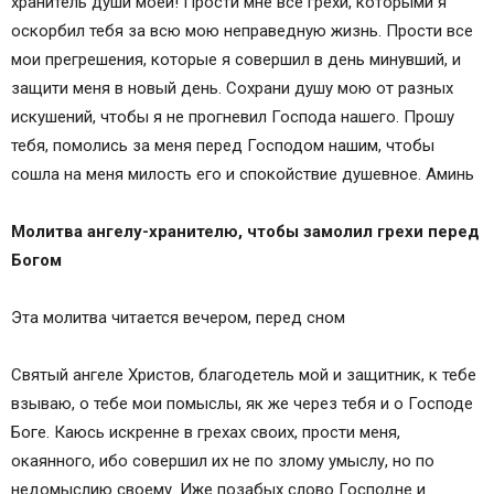
хранитель души моей! Прости мне все грехи, которыми я
оскорбил тебя за всю мою неправедную жизнь. Прости все
мои прегрешения, которые я совершил в день минувший, и
защити меня в новый день. Сохрани душу мою от разных
искушений, чтобы я не прогневил Господа нашего. Прошу
тебя, помолись за меня перед Господом нашим, чтобы
сошла на меня милость его и спокойствие душевное. Аминь
Молитва ангелу-хранителю, чтобы замолил грехи перед
Богом
Эта молитва читается вечером, перед сном
Святый ангеле Христов, благодетель мой и защитник, к тебе
взываю, о тебе мои помыслы, як же через тебя и о Господе
Боге. Каюсь искренне в грехах своих, прости меня,
окаянного, ибо совершил их не по злому умыслу, но по
недомыслию своему. Иже позабых слово Господне и