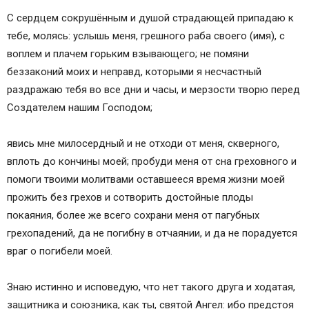
С сердцем сокрушённым и душой страдающей припадаю к
тебе, молясь: услышь меня, грешного раба своего (имя), с
воплем и плачем горьким взывающего; не помяни
беззаконий моих и неправд, которыми я несчастный
раздражаю тебя во все дни и часы, и мерзости творю перед
Создателем нашим Господом;
явись мне милосердный и не отходи от меня, скверного,
вплоть до кончины моей; пробуди меня от сна греховного и
помоги твоими молитвами оставшееся время жизни моей
прожить без грехов и сотворить достойные плоды
покаяния, более же всего сохрани меня от пагубных
грехопадений, да не погибну в отчаянии, и да не порадуется
враг о погибели моей.
Знаю истинно и исповедую, что нет такого друга и ходатая,
защитника и союзника, как ты, святой Ангел: ибо предстоя