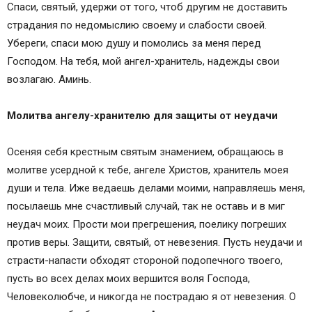
Спаси, святый, удержи от того, чтоб другим не доставить
страдания по недомыслию своему и слабости своей.
Убереги, спаси мою душу и помолись за меня перед
Господом. На тебя, мой ангел-хранитель, надежды свои
возлагаю. Аминь.
Молитва ангелу-хранителю для защиты от неудачи
Осеняя себя крестным святым знамением, обращаюсь в
молитве усердной к тебе, ангеле Христов, хранитель моея
души и тела. Иже ведаешь делами моими, направляешь меня,
посылаешь мне счастливый случай, так не оставь и в миг
неудач моих. Прости мои прегрешения, поелику погреших
против веры. Защити, святый, от невезения. Пусть неудачи и
страсти-напасти обходят стороной подопечного твоего,
пусть во всех делах моих вершится воля Господа,
Человеколюбче, и никогда не пострадаю я от невезения. О