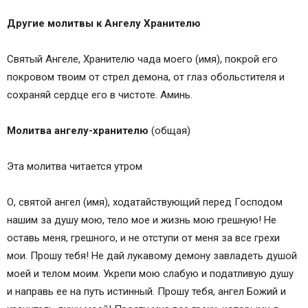
Другие молитвы к Ангелу Хранителю
Святый Ангеле, Хранителю чада моего (имя), покрой его
покровом твоим от стрел демона, от глаз обольстителя и
сохраняй сердце его в чистоте. Аминь.
Молитва ангелу-хранителю
(общая)
Эта молитва читается утром
О, святой ангел (имя), ходатайствующий перед Господом
нашим за душу мою, тело мое и жизнь мою грешную! Не
оставь меня, грешного, и не отступи от меня за все грехи
мои. Прошу тебя! Не дай лукавому демону завладеть душой
моей и телом моим. Укрепи мою слабую и податливую душу
и направь ее на путь истинный. Прошу тебя, ангел Божий и