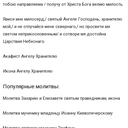
тобою направляема / получу от Христа Бога велию милость.
Явися мне милосерд,/ святый Ангеле Господень, хранителю
мой,/ и не отлучайся мене сквернаго,/ но просвети мя
светом неприкосновенным/ и сотвори мя достойна
Царствия Небеснаго.
Акафист Ангелу Хранителю
Икона Ангелу Хранителю
Популярные молитвы:
Молитва Захарию и Елизавете святым праведникам, икона
Молитва мученику младенцу Иоанну Киевопечерскому