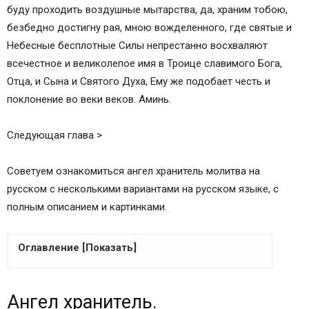
буду проходить воздушные мытарства, да, храним тобою,
безбедно достигну рая, мною вожделенного, где святые и
Небесные бесплотные Силы непрестанно восхваляют
всечестное и великолепое имя в Троице славимого Бога,
Отца, и Сына и Святого Духа, Ему же подобает честь и
поклонение во веки веков. Аминь.
Следующая глава >
Советуем ознакомиться ангел хранитель молитва на
русском с несколькими вариантами на русском языке, с
полным описанием и картинками.
Оглавление [Показать]
Ангел хранитель.
Ангел хранитель.
Молитва ко Святому Ангелу Хранителю.