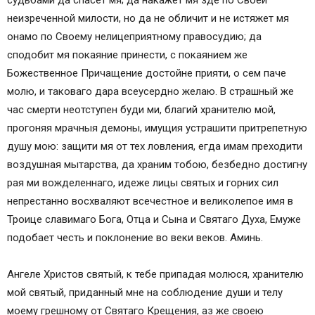
судьбами да спасет мя; да накажет мя зде по Своей
Полное вечернее молитвенное правило на
неизреченной милости, но да не обличит и не истяжет мя
русском языке
онамо по Своему нелицеприятному правосудию; да
Полное вечернее молитвенное правило:
сподобит мя покаяние принести, с покаянием же
Начинательная молитва
Божественное Причащение достойне прияти, о сем паче
Молитва Святому Духу
молю, и таковаго дара всеусердно желаю. В страшный же
Молитва Пресвятой Троице
час смерти неотступен буди ми, благий хранителю мой,
Молитва Господня
прогоняя мрачныя демоны, имущия устрашити притрепетную
Молитва 1-я, святого Макария Великого, к Богу
душу мою: защити мя от тех ловления, егда имам преходити
Отцу
воздушная мытарства, да храним тобою, безбедно достигну
Молитва 2-я, святого Антиоха, ко Господу
рая ми вожделеннаго, идеже лицы святых и горних сил
нашему Иисусу Христу
непрестанно восхваляют всечестное и великолепое имя в
Молитва 3-я, преподобного Ефрема Сирина ко
Троице славимаго Бога, Отца и Сына и Святаго Духа, Емуже
Пресвятому Духу
подобает честь и поклонение во веки веков. Аминь.
Молитва 4-я, святого Макария Великого
Молитва 5-я
Ангеле Христов святый, к тебе припадая молюся, хранителю
Молитва 6-я
мой святый, приданный мне на соблюдение души и телу
Молитва 7-я святого Иоанна Златоуста (24
моему грешному от Святаго Крещения, аз же своею
молитвы, по числу часов дня и ночи)