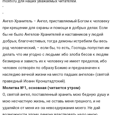
molitv.ru для наших уважаемых читателей.
'
'
Ангел-Хранитель – Ангел, приставляемый Богом к человеку
при крещении для охраны и помощи в добрых делах. Если
бы не было Ангелов-Хранителей и наставников у людей
добрых, благочестивых, тогда демоны истребили бы весь
род человеческий, – если бы, то есть, Господь попустил им
делать что им угодно с людьми: ибо злоба бесов к людям
безмерна и зависть их к человеку не имеет пределов, ибо
человек сотворён по образу Божию и предназначен к
наследию вечной жизни на место падших ангелов» (святой
праведный Иоанн Кронштадтский).
Молитва №1, основная (читается утром)
О, святой ангел, поставленный хранить мою бедную душу и
мою несчастную жизнь, не оставь меня грешного, и не
удаляйся от меня из-за невоздержания моего. Не дай
возможности злому демону властвовать надо мною