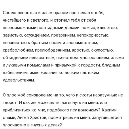
Своею леностью и злым нравом прогневал я тебя,
чистейшего и светлого, и отогнал тебя от себя
всевозможными постыдными делами: ложью, клеветою,
завистью, осуждением, презрением, непокорностью,
ненавистью к братьям своим и злопамятством,
сребролюбием, прелюбодеянием, яростью, скупостью,
объедением ненасытным, пьянством, многословием, злыми
и лукавыми помыслами и привычкой к гордости, блудным
взбешением, имея желание ко всяким плотским
удовольствиям.
О злое моё соизволение на то, чего и скоты неразумные не
творят! И как же можешь ты взглянуть на меня, или
приблизиться ко мне, подобного псу вонючему? Какими
очами, Ангел Христов, посмотришь на меня, запутавшегося
злосчастно в гнусных делах?