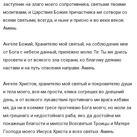
заступник на злаго моего сопротивника, святыми твоими
Молитва Ангелу-хранителю о помощи в делах
молитвами, и Царствия Божия причастника мя сотвори со
Молитва Ангелу-хранителю за детей
всеми святыми, всегда, и ныне и присно и во веки веков.
Молитва Ангелу-хранителю о помощи в любви
Аминь.
Благодарственная молитва Ангелу-хранителю
Сохранить молитвы в социальных сетях:
Ангеле Божий, Хранителю мой святый, на соблюдение мне
от Бога с небеси данный, прилежно молю Тя: Ты мя днесь
просвети и от всякого зла сохрани, ко благому деянию
настави и на путь спасения направи. Аминь.
Ангеле Христов, хранителю мой святый и покровителю души
и тела моего, вся ми прости, елика согреших во днешний
день, и от всякого лукавствия противнаго ми врага избави
мя, да ни в коемже гресе прогневаю Бога моего; но моли за
мя грешнаго и недостойнаго раба, яко да достойна мя
покажеши благости и милости Всесвятыя Троицы и Матере
Господа моего Иисуса Христа и всех святых. Аминь.