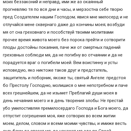
моих беззаконий и неправд, ими же аз окаянный
русском языке
прогневляю тя по вся дни и часы, и мерзостна себе творю
Православные молитвы ☦
пред Создателем нашим Господом; явися мне милосерд и не
7 сильных молитв Ангелу-хранителю
отлучайся мене сквернаго даже до кончины моея; возбуди
Молитва Ангелу-хранителю на каждый день
мя от сна греховнаго и пособствуй твоими молитвами
Молитва Ангелу-хранителю на все случаи жизни
прочее время живота моего без порока прейти и сотворити
Молитва Ангелу-хранителю о помощи
плоды достойны покаяния, паче же от смертных падений
Молитва Ангелу-хранителю о помощи в делах
греховных соблюди мя, да не погибну во отчаянии и да не
Молитва Ангелу-хранителю за детей
порадуется враг о погибели моей. Вем воистинну и усты
Молитва Ангелу-хранителю о помощи в любви
исповедую, яко никтоже таков друг и предстатель,
Благодарственная молитва Ангелу-хранителю
защититель и поборник, якоже ты, святый Ангеле: предстоя
Сохранить молитвы в социальных сетях:
бо Престолу Господню, молишися о мне непотребном и паче
Навигация по записям
всех грешнейшем, да не изымет Преблагий души моея в
7 сильных молитв Ангелу-хранителю : 5
день нечаяния моего и в день творения злобы. Не престай
комментариев
убо умилостивляя премилосердаго Господа и Бога моего, да
Молитвослов на современном русском языке
отпустит согрешения моя, яже сотворих во всем житии
МОЛИТВЫ АНГЕЛАМ
моем, делом, словом и всеми моими чувствы, и имиже весть
Молитвы Ангелу-хранителю