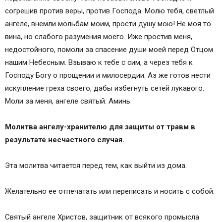
согрешив против веры, против Господа. Молю тебя, светлый
ангеле, внемли мольбам моим, прости душу мою! Не моя то
вина, но слабого разумения моего. Иже простив меня,
недостойного, помоли за спасение души моей перед Отцом
нашим Небесным. Взываю к тебе с сим, а через тебя к
Господу Богу о прощении и милосердии. Аз же готов нести
искупление греха своего, дабы избегнуть сетей лукавого.
Моли за меня, ангеле святый. Аминь
Молитва ангелу-хранителю для защиты от травм в
результате несчастного случая.
Эта молитва читается перед тем, как выйти из дома.
Желательно ее отпечатать или переписать и носить с собой.
Святый ангеле Христов, защитник от всякого промысла