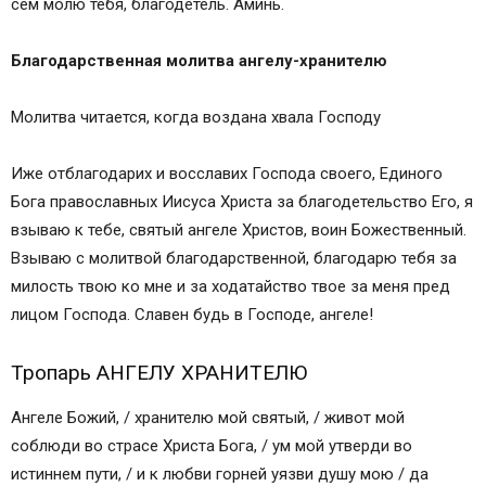
сем молю тебя, благодетель. Аминь.
Благодарственная молитва ангелу-хранителю
Молитва читается, когда воздана хвала Господу
Иже отблагодарих и восславих Господа своего, Единого
Бога православных Иисуса Христа за благодетельство Его, я
взываю к тебе, святый ангеле Христов, воин Божественный.
Взываю с молитвой благодарственной, благодарю тебя за
милость твою ко мне и за ходатайство твое за меня пред
лицом Господа. Славен будь в Господе, ангеле!
Тропарь АНГЕЛУ ХРАНИТЕЛЮ
Ангеле Божий, / хранителю мой святый, / живот мой
соблюди во страсе Христа Бога, / ум мой утверди во
истиннем пути, / и к любви горней уязви душу мою / да