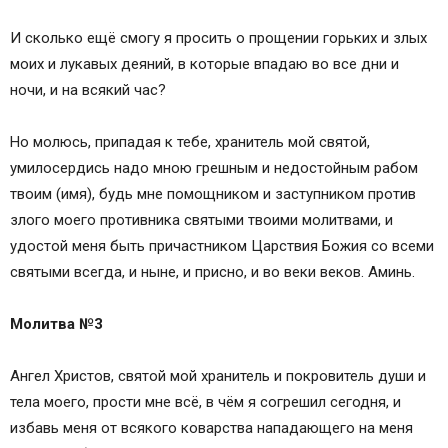
И сколько ещё смогу я просить о прощении горьких и злых
моих и лукавых деяний, в которые впадаю во все дни и
ночи, и на всякий час?
Но молюсь, припадая к тебе, хранитель мой святой,
умилосердись надо мною грешным и недостойным рабом
твоим (имя), будь мне помощником и заступником против
злого моего противника святыми твоими молитвами, и
удостой меня быть причастником Царствия Божия со всеми
святыми всегда, и ныне, и присно, и во веки веков. Аминь.
Молитва №3
Ангел Христов, святой мой хранитель и покровитель души и
тела моего, прости мне всё, в чём я согрешил сегодня, и
избавь меня от всякого коварства нападающего на меня