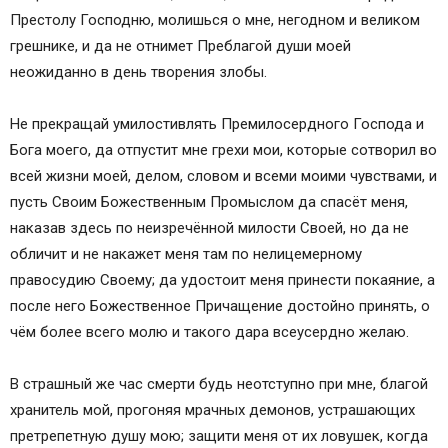
Престолу Господню, молишься о мне, негодном и великом
грешнике, и да не отнимет Преблагой души моей
неожиданно в день творения злобы.
Не прекращай умилостивлять Премилосердного Господа и
Бога моего, да отпустит мне грехи мои, которые сотворил во
всей жизни моей, делом, словом и всеми моими чувствами, и
пусть Своим Божественным Промыслом да спасёт меня,
наказав здесь по неизречённой милости Своей, но да не
обличит и не накажет меня там по нелицемерному
правосудию Своему; да удостоит меня принести покаяние, а
после него Божественное Причащение достойно принять, о
чём более всего молю и такого дара всеусердно желаю.
В страшный же час смерти будь неотступно при мне, благой
хранитель мой, прогоняя мрачных демонов, устрашающих
претрепетную душу мою; защити меня от их ловушек, когда