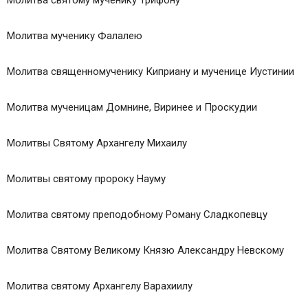
Молитва святому мученику Трифону
Молитва мученику Фалалею
Молитва священномученику Киприану и мученице Иустинии
Молитва мученицам Домнине, Виринее и Проскудии
Молитвы Святому Архангелу Михаилу
Молитвы святому пророку Науму
Молитва святому преподобному Роману Сладкопевцу
Молитва Святомy Великомy Князю Александpy Hевскомy
Молитва святому Архангелу Варахиилу