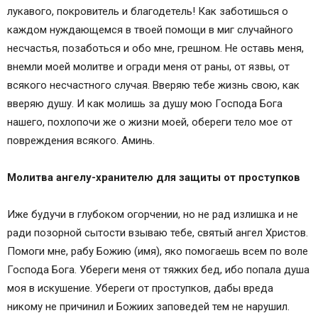
лукавого, покровитель и благодетель! Как заботишься о
каждом нуждающемся в твоей помощи в миг случайного
несчастья, позаботься и обо мне, грешном. Не оставь меня,
внемли моей молитве и огради меня от раны, от язвы, от
всякого несчастного случая. Вверяю тебе жизнь свою, как
вверяю душу. И как молишь за душу мою Господа Бога
нашего, похлопочи же о жизни моей, обереги тело мое от
повреждения всякого. Аминь.
Молитва ангелу-хранителю для защиты от проступков
Иже будучи в глубоком огорчении, но не рад излишка и не
ради позорной сытости взываю тебе, святый ангел Христов.
Помоги мне, рабу Божию (имя), яко помогаешь всем по воле
Господа Бога. Убереги меня от тяжких бед, ибо попала душа
моя в искушение. Убереги от проступков, дабы вреда
никому не причинил и Божиих заповедей тем не нарушил.