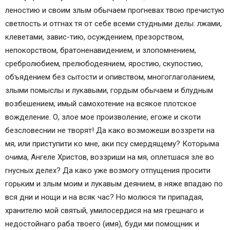
леностию и своим злым обычаем прогневах твою пречистую
Молитва 8-я, ко Господу нашему Иисусу Христу
светлость и отгнах тя от себе всеми студными делы: лжами,
Молитва 9-я, ко Пресвятой Богородице, Петра
клеветами, завис-тию, осуждением, презорством,
Студийского
непокорством, братоненавидением, и злопомнением,
Молитва 10-я, ко Пресвятой Богородице
сребролюбием, прелюбодеянием, яростию, скупостию,
Молитва 11-я, ко святому Ангелу хранителю
объядением без сытости и опивством, многоглаголанием,
Кондак Пресвятой Богородице
злыми помыслы и лукавыми, гордым обычаем и блудным
Молитва святого Иоанникия
возбешением, имый самохотение на всякое плотское
Молитва святого Иоанна Дамаскина
вожделение. О, злое мое произволение, егоже и скоти
Честному Кресту
безсловеснии не творят! Да како возможеши воззрети на
Молитва Честному Кресту (краткая)
мя, или приступити ко мне, аки псу смердящему? Которыма
Ослабь, отпусти, прости…
очима, Ангеле Христов, воззриши на мя, оплетшася зле во
Ненавидящих и обижающих нас прости…
гнусных делех? Да како уже возмогу отпущения просити
Повседневное исповедание грехов
горьким и злым моим и лукавым деянием, в няже впадаю по
Перед отходом ко сну
вся дни и нощи и на всяк час? Но молюся ти припадая,
Молитва Ангелу-хранителю на каждый день
хранителю мой святый, умилосердися на мя грешнаго и
Молитва Ангелу-хранителю на все случаи жизни
недостойнаго раба твоего (имя), буди ми помощник и
Молитва Ангелу-хранителю о помощи