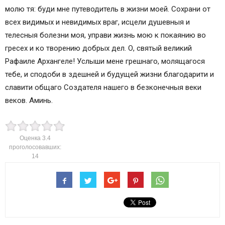
молю тя: буди мне путеводитель в жизни моей. Cохрани от
всех видимых и невидимых враг, исцели душевныя и
телесныя болезни моя, управи жизнь мою к покаянию во
гресех и ко творению добрых дел. О, святый великий
Рафаиле Архангеле! Услыши мене грешнаго, молящагося
тебе, и сподоби в здешней и будущей жизни благодарити и
славити общаго Создателя нашего в безконечныя веки
веков. Аминь.
Оценка
3.4
проголосовавших:
14