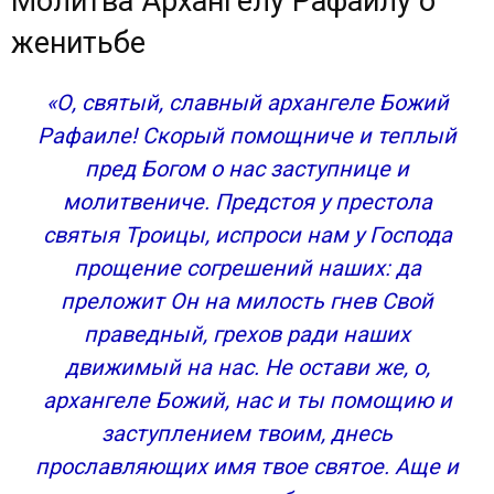
Молитва Архангелу Рафаилу о
женитьбе
«О, святый, славный архангеле Божий
Рафаиле! Скорый помощниче и теплый
пред Богом о нас заступнице и
молитвениче. Предстоя у престола
святыя Троицы, испроси нам у Господа
прощение согрешений наших: да
преложит Он на милость гнев Свой
праведный, грехов ради наших
движимый на нас. Не остави же, о,
архангеле Божий, нас и ты помощию и
заступлением твоим, днесь
прославляющих имя твое святое. Аще и