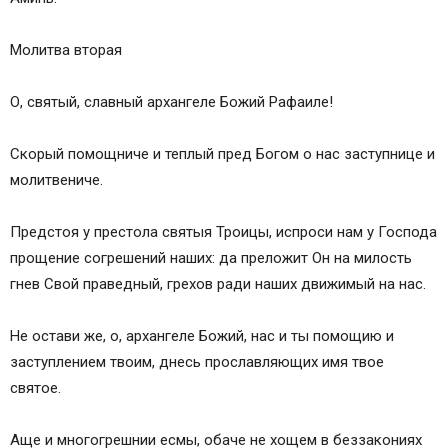
Молитва вторая
О, святый, славный архангеле Божий Рафаиле!
Скорый помощниче и теплый пред Богом о нас заступнице и
молитвениче.
Предстоя у престола святыя Троицы, испроси нам у Господа
прощение согрешений наших: да преложит Он на милость
гнев Свой праведный, грехов ради наших движимый на нас.
Не остави же, о, архангеле Божий, нас и ты помощию и
заступлением твоим, днесь прославляющих имя твое
святое.
Аще и многогрешнии есмы, обаче не хощем в беззакониях