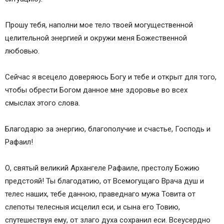
Прошу тебя, наполни мое тело твоей могу­щественной
целительной энергией и окружи меня Боже­ственной
любовью.
Сейчас я всецело доверяюсь Богу и тебе и открыт для того,
чтобы обрести Богом данное мне здоровье во всех
смыслах этого слова.
Благодарю за энергию, благополучие и счастье, Господь и
Рафаил!
О, святый великий Архангеле Рафаиле, престолу Божию
предстояй! Ты благодатию, от Всемогущаго Врача душ и
телес наших, тебе данною, праведнаго мужа Товита от
слепоты телесныя исцелил еси, и сына его Товию,
спутешествуя ему, от злаго духа сохранил еси. Всеусердно