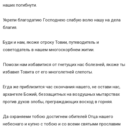
наших погибнути.
Укрепи благодатию Господнею слабую волю нашу на дела
благия.
Буди и нам, якоже отроку Товии, путеводитель и
советодатель в нашем многоскорбнем житии.
Помози нам избавитися от гнетущих нас болезней, якоже ты
избавил Товита от его многолетней слепоты.
Егда же приблизится час скончания нашего, не остави нас,
архангеле Божий, беззащитных на воздушных мытарствах
против духов злобы, преграждающих восход в горняя.
Да охраняеми тобою достигнем обителей Отца нашего
небеснаго и купно с тобою и со всеми святыми прославим