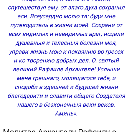
Молитва архангелу Рафаилу о хорошей работе
спутешествуя ему, от злаго духа сохранил
еси. Всеусердно молю тя: буди мне
путеводитель в жизни моей. Cохрани от
всех видимых и невидимых враг, исцели
душевныя и телесныя болезни моя,
управи жизнь мою к покаянию во гресех
и ко творению добрых дел. О, святый
великий Рафаиле Архангеле! Услыши
мене грешнаго, молящагося тебе, и
сподоби в здешней и будущей жизни
благодарити и славити общаго Создателя
нашего в безконечныя веки веков.
Аминь».