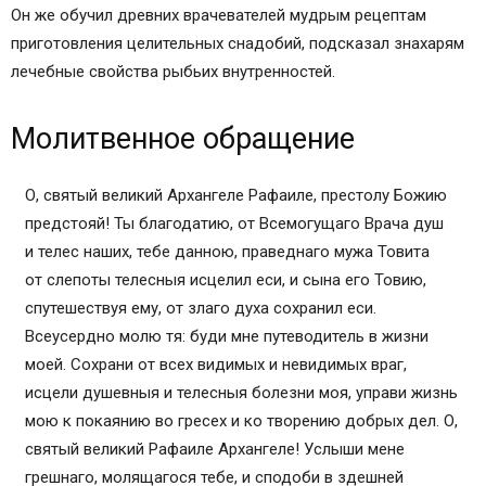
Он же обучил древних врачевателей мудрым рецептам
приготовления целительных снадобий, подсказал знахарям
лечебные свойства рыбьих внутренностей.
Молитвенное обращение
О, святый великий Архангеле Рафаиле, престолу Божию
предстояй! Ты благодатию, от Всемогущаго Врача душ
и телес наших, тебе данною, праведнаго мужа Товита
от слепоты телесныя исцелил еси, и сына его Товию,
спутешествуя ему, от злаго духа сохранил еси.
Всеусердно молю тя: буди мне путеводитель в жизни
моей. Cохрани от всех видимых и невидимых враг,
исцели душевныя и телесныя болезни моя, управи жизнь
мою к покаянию во гресех и ко творению добрых дел. О,
святый великий Рафаиле Архангеле! Услыши мене
грешнаго, молящагося тебе, и сподоби в здешней