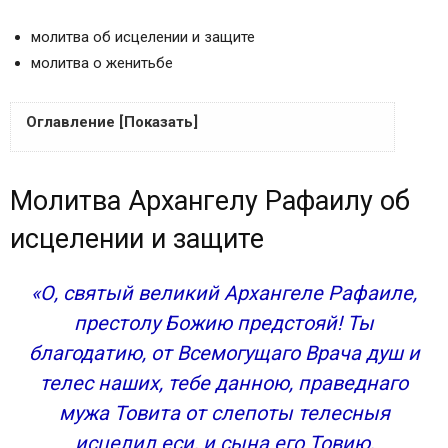
молитва об исцелении и защите
молитва о женитьбе
Оглавление [Показать]
Молитва Архангелу Рафаилу об исцелении и
Молитва Архангелу Рафаилу об
защите
Молитва Архангелу Рафаилу о женитьбе
исцелении и защите
Сохранить молитвы в социальных сетях:
В каких случаях обращаться за помощью
«О, святый великий Архангеле Рафаиле,
Молитвенное обращение
престолу Божию предстояй! Ты
Присутствие на Земле
благодатию, от Всемогущаго Врача душ и
Молитва об исцелении Архангелу Рафаилу
телес наших, тебе данною, праведнаго
Молитва архангелу Рафаилу о сильной защите
Молитва на среду архангелу Рафаилу
мужа Товита от слепоты телесныя
Молитва архангелу Рафаилу о замужестве
исцелил еси, и сына его Товию,