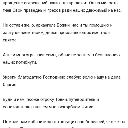
прощение согрешений наших: да преложит Он на милость
гнев Свой праведный, грехов ради наших движимый на нас.
Не остави же, о, архангеле Божий, нас и ты помощию и
заступлением твоим, днесь прославляющих имя твое
святое.
Аще и многогрешнии есмы, обаче не хощем в беззакониях
наших погибнути.
Укрепи благодатию Господнею слабую волю нашу на дела
благия.
Буди и нам, якоже отроку Товии, путеводитель и
советодатель в нашем многоскорбнем житии.
Помози нам избавитися от гнетущих нас болезней, якоже ты