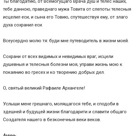
Ты благодатию, от Всемогущаго Врача душ и телес наших,
тебе данною, праведнаго мужа Товита от слепоты телесныя
исцелил еси, и сына его Товию, спутешествуя ему, от злаго
духа сохранил еси.
Всеусердно молю тя: буди мне путеводитель в жизни моей.
Cохрани от всех видимых и невидимых враг, исцели
душевныя и телесныя болезни моя, управи жизнь мою к
покаянию во гресех и ко творению добрых дел.
О, святый великий Рафаиле Архангеле!
Услыши мене грешнаго, молящагося тебе, и сподоби в
здешней и будущей жизни благодарити и славити общаго
Создателя нашего в безконечныя веки веков.
Аминь.