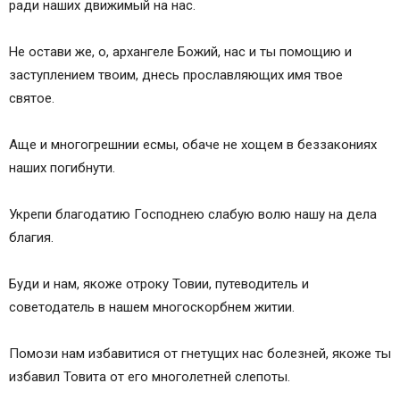
ради наших движимый на нас.
Не остави же, о, архангеле Божий, нас и ты помощию и
заступлением твоим, днесь прославляющих имя твое
святое.
Аще и многогрешнии есмы, обаче не хощем в беззакониях
наших погибнути.
Укрепи благодатию Господнею слабую волю нашу на дела
благия.
Буди и нам, якоже отроку Товии, путеводитель и
советодатель в нашем многоскорбнем житии.
Помози нам избавитися от гнетущих нас болезней, якоже ты
избавил Товита от его многолетней слепоты.