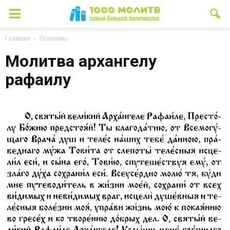
Главная
Псаломы
Молитва архангелу
рафаилу