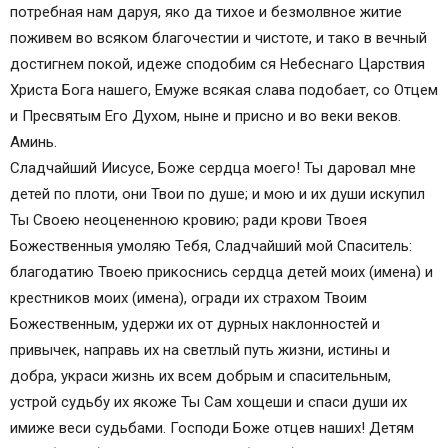
потребная нам даруя, яко да тихое и безмолвное житие
Молитва Матроне московской о здравии чада.
поживем во всяком благочестии и чистоте, и тако в вечный
Молитва Матроне Московской об
достигнем покой, идеже сподобим ся Небеснаго Царствия
освобождении чада от сглаза.
Христа Бога нашего, Емуже всякая слава подобает, со Отцем
Наставления для родителей больного ребенка
и Пресвятым Его Духом, ныне и присно и во веки веков.
Сильная молитва матери о детях и о их
Аминь.
здоровье
Сладчайший Иисусе, Боже сердца моего! Ты даровал мне
Молитва о выздоровлении ребенка
детей по плоти, они Твои по душе; и мою и их души искупил
Что дает молитва о выздоровлении ребенка
Ты Своею неоцененною кровию; ради крови Твоея
сильная (помогающая)
Божественныя умоляю Тебя, Сладчайший мой Спаситель:
Кому молиться о здравии дитя
благодатию Твоею прикоснись сердца детей моих (имена) и
Молитва о здоровье ребенка
крестников моих (имена), огради их страхом Твоим
Сильная молитва о здоровье крохи
Божественным, удержи их от дурных наклонностей и
Молитвы святому Пантелеймону
привычек, направь их на светлый путь жизни, истины и
Молитвы Иисусу Христу
добра, украси жизнь их всем добрым и спасительным,
Молитвы Ангелу-хранителю ребенка
устрой судьбу их якоже Ты Сам хощеши и спаси души их
Молитвы святому Николаю Чудотворцу
имиже веси судьбами. Господи Боже отцев наших! Детям
Молимся Матроне