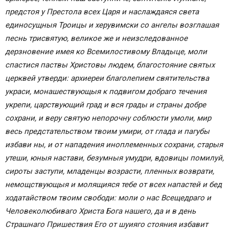
предстоя у Престола всех Царя и наслаждаяся света
единосущныя Троицы и херувимски со ангелы возглашая
песнь трисвятую, великое же и неизследованное
дерзновение имея ко Всемилостивому Владыце, моли
спастися паствы Христовы людем, благостояние святых
церквей утверди: архиереи благолепием святительства
украси, монашествующыя к подвигом добраго течения
укрепи, царствующий град и вся грады и страны добре
сохрани, и веру святую непорочну соблюсти умоли, мир
весь предстательством твоим умири, от глада и пагубы
избави ны, и от нападения иноплеменных сохрани, старыя
утеши, юныя настави, безумныя умудри, вдовицы помилуй,
сироты заступи, младенцы возрасти, пленных возврати,
немощствующыя и молящияся тебе от всех напастей и бед
ходатайством твоим свободи: моли о нас Всещедраго и
Человеколюбиваго Христа Бога нашего, да и в день
Страшнаго Пришествия Его от шуияго стояния избавит