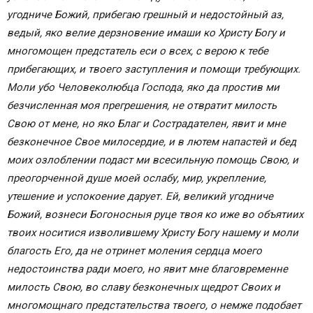
угодниче Божий, прибегаю грешный и недостойный аз,
ведый, яко велие дерзновение имаши ко Христу Богу и
многомощен предстатель еси о всех, с верою к тебе
прибегающих, и твоего заступления и помощи требующих.
Моли убо Человеколюбца Господа, яко да простив ми
безчисленная моя прегрешения, не отвратит милость
Свою от мене, но яко Благ и Сострадателен, явит и мне
безконечное Свое милосердие, и в лютем напастей и бед
моих озлоблении подаст ми всесильную помощь Свою, и
преогорченной душе моей ослабу, мир, укрепление,
утешение и успокоение дарует. Ей, великий угодниче
Божий, вознеси Богоносныя руце твоя ко иже во объятиих
твоих носитися изволившему Христу Богу нашему и моли
благость Его, да не отринет моления сердца моего
недостоинства ради моего, но явит мне благовременне
милость Свою, во славу безконечных щедрот Своих и
многомощнаго предстательства твоего, о немже подобает