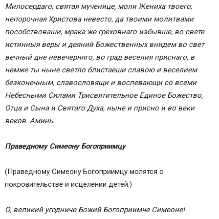
Милосердаго, святая мученице, моли Жениха твоего,
непорочная Христова невесто, да твоими молитвами
пособствоваши, мрака же греховнаго избывше, во свете
истинныя веры и деяний Божественных внидем во свет
вечный дне невечерняго, во град веселия приснаго, в
немже ты ныне светло блистаеши славою и веселием
безконечным, славословящи и воспевающи со всеми
Небесными Силами Трисвятительное Единое Божество,
Отца и Сына и Святаго Духа, ныне и присно и во веки
веков. Аминь.
Праведному Симеону Богоприимцу
(Праведному Симеону Богоприимцу молятся о
покровительстве и исцелении детей.)
О, великий угодниче Божий Богоприимче Симеоне!