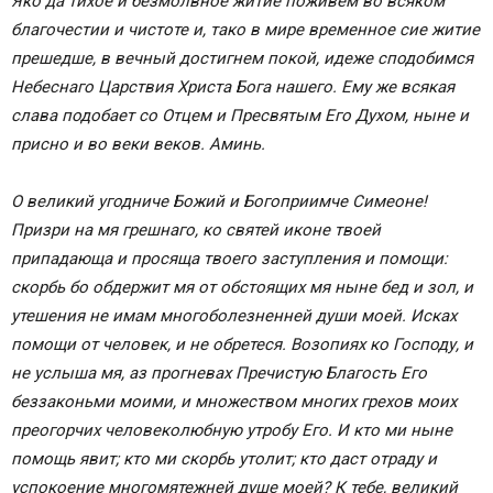
Яко да тихое и безмолвное житие поживем во всяком
благочестии и чистоте и, тако в мире временное сие житие
прешедше, в вечный достигнем покой, идеже сподобимся
Небеснаго Царствия Христа Бога нашего. Ему же всякая
слава подобает со Отцем и Пресвятым Его Духом, ныне и
присно и во веки веков. Аминь.
О великий угодниче Божий и Богоприимче Симеоне!
Призри на мя грешнаго, ко святей иконе твоей
припадающа и просяща твоего заступления и помощи:
скорбь бо обдержит мя от обстоящих мя ныне бед и зол, и
утешения не имам многоболезненней души моей. Исках
помощи от человек, и не обретеся. Возопиях ко Господу, и
не услыша мя, аз прогневах Пречистую Благость Его
беззаконьми моими, и множеством многих грехов моих
преогорчих человеколюбную утробу Его. И кто ми ныне
помощь явит; кто ми скорбь утолит; кто даст отраду и
успокоение многомятежней душе моей? К тебе, великий