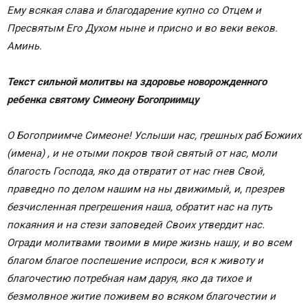
Ему всякая слава и благодарение купно со Отцем и
Пресвятым Его Духом ныне и присно и во веки веков.
Аминь.
Текст сильной молитвы на здоровье новорожденного
ребенка святому Симеону Богоприимцу
О Богоприимче Симеоне! Услыши нас, грешных раб Божиих
(имена) , и не отыми покров твой святый от нас, моли
благость Господа, яко да отвратит от нас гнев Свой,
праведно по делом нашим на ны движимый, и, презрев
безчисленная прегрешения наша, обратит нас на путь
покаяния и на стези заповедей Своих утвердит нас.
Огради молитвами твоими в мире жизнь нашу, и во всем
благом благое поспешение испроси, вся к животу и
благочестию потребная нам даруя, яко да тихое и
безмолвное житие поживем во всяком благочестии и