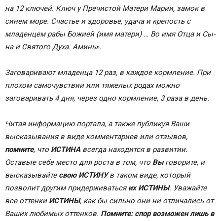
на 12 ключей. Ключ у Пречистой Матери Марии, замок в
синем мо­ре. Счастье и здоровье, удача и крепость с
младен­цем рабы Божией (имя матери) … Во имя Отца и Сы­
на и Святого Духа. Аминь».
Заговаривают младенца 12 раз, в каждое кормле­ние. При
плохом самочувствии или тяжелых родах можно
заговаривать 4 дня, через одно кормление, 3 раза в день.
Читая информацию портала, а также публикуя Ваши
высказывания в виде комментариев или отзывов,
помните
, что
ИСТИНА
всегда нахо­дится в развитии.
Оставьте себе место для роста в том, что
Вы
говорите, и
высказывайте
свою
ИСТИНУ
в таком виде, который
позволит другим придерживаться
их
ИСТИНЫ
. Уважайте
все оттенки
ИСТИНЫ
, как бы сильно они ни отличались от
Ваших любимых оттенков.
Помните: спор возможен лишь в