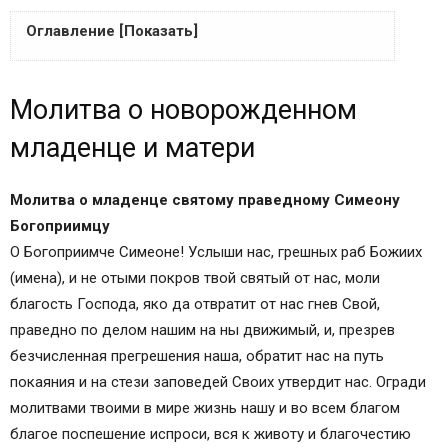
Оглавление [Показать]
Молитва о новорожденном младенце и матери
Молитва о новорожденном
Молитва для новорожденного ребенка
Популярные молитвы о детях:
младенце и матери
Молитвы за младенца: комментарии
Комментариев — 3,
Молитва о младенце
святому праведному Симеону
Как защитить новорожденного ребеночка?!
Богоприимцу
Новости мамочек
О Богоприимче Симеоне! Услыши нас, грешных раб Божиих
Необыкновенно сильная молитва о здоровье
(имена), и не отыми покров твой святый от нас, моли
исцелит вашего ребенка
благость Господа, яко да отвратит от нас гнев Свой,
На всякую напасть найдете спасение в молитве
праведно по делом нашим на ны движимый, и, презрев
Детское здоровье – Божье благословение
безчисленная прегрешения наша, обратит нас на путь
Какие иконы держат у кровати больного
покаяния и на стези заповедей Своих утвердит нас. Огради
ребенка
молитвами твоими в мире жизнь нашу и во всем благом
Матрона Московская – покровительница
благое поспешение испроси, вся к животу и благочестию
больному чаду