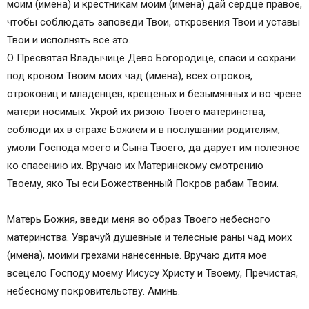
моим (имена) и крестникам моим (имена) дай сердце правое,
Помощь в болезни крохи
чтобы соблюдать заповеди Твои, откровения Твои и уставы
Молитва Богородице
Твои и исполнять все это.
Мощная помощь ребенку!
О Пресвятая Владычице Дево Богородице, спаси и сохрани
Молитва для новорожденного ребенка
под кровом Твоим моих чад (имена), всех отроков,
Популярные молитвы о детях:
отроковиц и младенцев, крещеных и безымянных и во чреве
Молитвы за младенца: комментарии
матери носимых. Укрой их ризою Твоего материнства,
Комментариев — 3,
соблюди их в страхе Божием и в послушании родителям,
Молитвы родителей о детях
умоли Господа моего и Сына Твоего, да дарует им полезное
Молитва первая к Божией Матери о детях
ко спасению их. Вручаю их Материнскому смотрению
Молитва вторая к Божией Матери о детях
Твоему, яко Ты еси Божественный Покров рабам Твоим.
Молитва третья к Божией Матери о детях
Молитва третья к Божией Матери о детях
Матерь Божия, введи меня во образ Твоего небесного
Читайте также:
материнства. Уврачуй душевные и телесные раны чад моих
Как защитить новорожденного ребеночка?!
(имена), моими грехами нанесенные. Вручаю дитя мое
Новости мамочек
всецело Господу моему Иисусу Христу и Твоему, Пречистая,
небесному покровительству. Аминь.