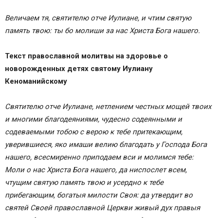
Величаем тя, святителю отче Иулиане, и чтим святую
память твою: ты бо молиши за нас Христа Бога нашего.
Текст православной молитвы на здоровье о
новорожденных детях святому Иулиану
Кеноманийскому
Святителю отче Иулиане, нетлением честных мощей твоих
и многими благодеяниями, чудесно содеянными и
содеваемыми тобою с верою к тебе притекающим,
уверившиеся, яко имаши велию благодать у Господа Бога
нашего, всесмиренно приподаем вси и молимся тебе:
Моли о нас Христа Бога нашего, да ниспослет всем,
чтущим святую память твою и усердно к тебе
прибегающим, богатыя милости Своя: да утвердит во
святей Своей православной Церкви живый дух правыя