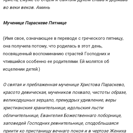
во веки веков. Аминь
Мученице Параскеве Пятнице
(Имя свое, означающее в переводе с греческого пятницу,
она получила потому, что родилась в этот день,
посвященный воспоминанию страстей Господних и
чтившийся особенно ее родителями. Ей молятся об
исцелении детей.)
О святая и преблаженная мученице Христова Параскево,
красото девическая, мучеников похвало, чистоты образе,
великодушных зерцало, премудрых удивление, веры
христианския хранительнице, идольския льсти
обличительнице, Евангелия Божественнаго поборнице,
заповедей Господних ревнительнице, сподобльшаяся
приити ко пристанищу вечнаго покоя и в чертозе Жениха