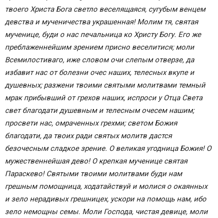
твоего Христа Бога светло веселящаяся, сугубым венцем
девства и мученичества украшенная! Молим тя, святая
мученице, буди о нас печальница ко Христу Богу. Его же
преблаженнейшим зрением присно веселитися; моли
Всемилостиваго, иже словом очи слепым отверзе, да
избавит нас от болезни очес наших, телесных вкупе и
душевных; разжени твоими святыми молитвами темный
мрак прибывший от грехов наших, испроси у Отца Света
свет благодати душевным и телесным очесем нашим;
просвети нас, омраченных грехми; светом Божия
благодати, да твоих ради святых молитв дастся
безочесным сладкое зрение. О великая угодница Божия! О
мужественнейшая дево! О крепкая мученице святая
Параскево! Святыми твоими молитвами буди нам
грешным помощница, ходатайствуй и молися о окаянных
и зело нерадивых грешницех, ускори на помощь нам, ибо
зело немощны семы. Моли Господа, чистая девице, моли