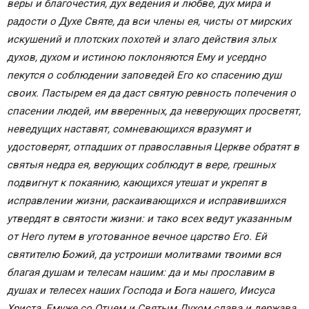
веры и благочестия, дух ведения и любве, дух мира и
радости о Духе Святе, да вси члены ея, чисты от мирских
искушений и плотских похотей и злаго действия злых
духов, духом и истиною поклоняются Ему и усердно
пекутся о соблюдении заповедей Его ко спасению душ
своих. Пастырем ея да даст святую ревность попечения о
спасении людей, им вверенных, да неверующих просветят,
неведущих наставят, сомневающихся вразумят и
yдocтoвepят, отпадших от православныя Церкве обратят в
святыя недра ея, верующих соблюдут в вере, грешных
подвигнут к покаянию, кающихся утешат и укрепят в
исправлении жизни, раскаивающихся и исправившихся
утвердят в святости жизни: и тако всех ведут указанным
от Него путем в уготованное вечное царство Его. Ей
святителю Божий, да устроиши молитвами твоими вся
благая душам и телесам нашим: да и мы прославим в
душах и телесех наших Господа и Бога нашего, Иисуса
Христа, Емуже со Отцем и Святым Духом слава и держава