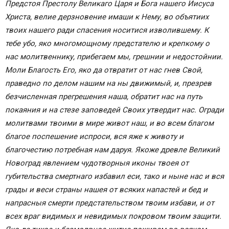
Предстоя Престолу Великаго Царя и Бога нашего Иисуса
Христа, велие дерзновение имаши к Нему, во объятиих
твоих нашего ради спасения носитися изволившему. К
тебе убо, яко многомощному предстателю и крепкому о
нас молитвеннику, прибегаем мы, грешнии и недостойнии.
Моли Благость Его, яко да отвратит от нас гнев Свой,
праведно по делом нашим на ны движимый, и, презрев
безчисленная прегрешения наша, обратит нас на путь
покаяния и на стезе заповедей Своих утвердит нас. Огради
молитвами твоими в мире живот наш, и во всем благом
благое поспешение испроси, вся яже к животу и
благочестию потребная нам даруя. Якоже древле Великий
Новоград явлением чудотворныя иконы твоея от
губительства смертнаго избавил еси, тако и ныне нас и вся
грады и веси страны нашея от всяких напастей и бед и
напрасныя смерти предстательством твоим избави, и от
всех враг видимых и невидимых покровом твоим защити.