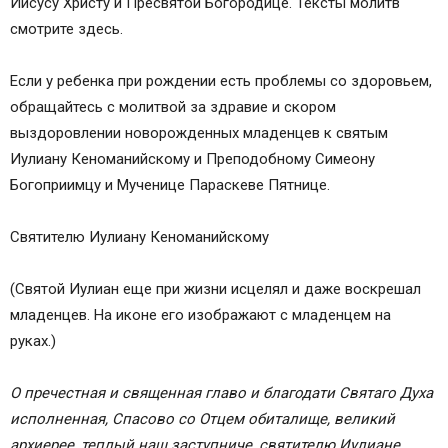
Иисусу Христу и Пресвятой Богородице. Тексты молитв
смотрите здесь.
Если у ребенка при рождении есть проблемы со здоровьем,
обращайтесь с молитвой за здравие и скором
выздоровлении новорожденных младенцев к святым
Иулиану Кеноманийскому и Преподобному Симеону
Богоприимцу и Мученице Параскеве Пятнице.
Святителю Иулиану Кеноманийскому
(Святой Иулиан еще при жизни исцелял и даже воскрешал
младенцев. На иконе его изображают с младенцем на
руках.)
О пречестная и священная главо и благодати Святаго Духа
исполненная, Спасово со Отцем обиталище, великий
архиерее, теплый наш заступниче, святителю Иулиане,