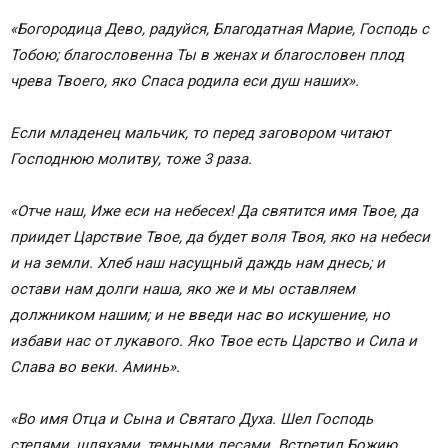
«Богородица Дево, радуйся, Благодатная Марие, Господь с
Тобою; благословенна Ты в женах и благо­словен плод
чрева Твоего, яко Спаса родила еси душ наших».
Если младенец мальчик, то перед заговором чита­ют
Господнюю молитву, тоже 3 раза.
«Отче наш, Иже еси на небесех! Да святится имя Твое, да
приидет Царствие Твое, да будет воля Твоя, яко на небеси
и на земли. Хлеб наш насущный даждь нам днесь; и
остави нам долги наша, яко же и мы ос­тавляем
должником нашим; и не введи нас во искуше­ние, но
избави нас от лукавого. Яко Твое есть Царство и Сила и
Слава во веки. Аминь».
«Во имя Отца и Сына и Святаго Духа. Шел Господь
степями, шляхами, темными лесами. Встретил Божию