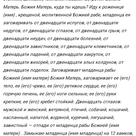
Матерь. Божия Матерь, куда ты идешь? Иду к ро­женице
(имя) , крещеной, молитвенной Божией рабе, младенца ея
заговаривать от двенадцати испугов, от двенадцати
недугов, от двенадцати сглазов, от две­надцати грыж, от
двенадцати неудач, от двенадцати болезней, от
двенадцати завистников, от двенадцати клеветников, от
двенадцати падений, от двенадцати закруток, от
двенадцати вихорей, от двенадцати злых колдунов, от
двенадцати поделок. Заговаривает мла­денца рабы
Божией (имя матери) Божия Матерь, за­говаривает ее (его)
тело, ее (его) чрево, ее (его) ре­тивое сердце, ее (его)
горячую печень, ее (его) ноги сильные, ее (его) руки
крепкие, ее (его) хребет стой­кий. Двенадцать сглазов:
мужской и женский, ветря­ной, птичий, собачий, кошачий,
насланный, напитой, водяной, курячий, лягушачий,
завистный — отпади от младенца рабы Божией (имя
матери) . Замыкаю мла­денца (имя младенца) на 12 замков,