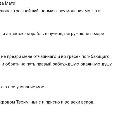
да Мати!
еловек грешнейший, вонми гласу моления моего и
 и аз, якоже корабль в пучине, погружаюся в море
не презри мене отчаяннаго и во гресех погибающаго,
, и обрати на путь правый заблуждшую окаянную душу
гаю все упование мое.
кровом Твоим, ныне и присно и во веки веков.