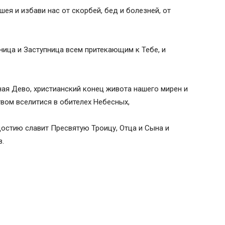
ея и избави нас от скорбей, бед и болезней, от
ица и Заступница всем притекающим к Тебе, и
ая Дево, христианский конец живота нашего мирен и
вом вселитися в обителех Небесных,
остию славит Пресвятую Троицу, Отца и Сына и
в.