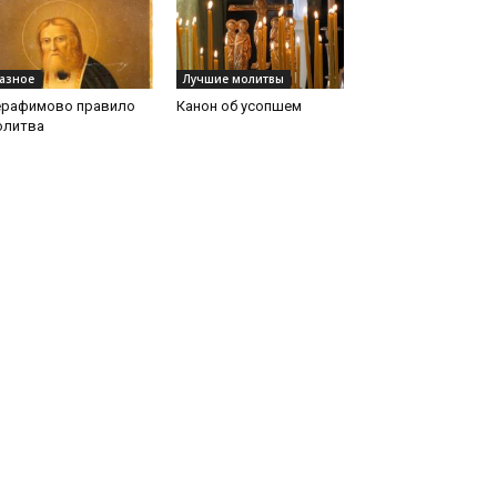
азное
Лучшие молитвы
ерафимово правило
Канон об усопшем
олитва