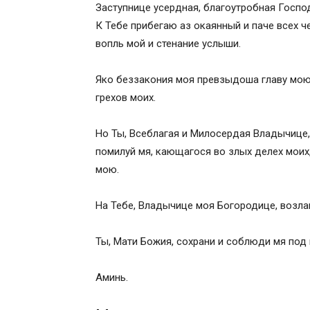
Песнь 8
Заступнице усердная, благоутробная Госпо
Песнь 9
К Тебе прибегаю аз окаянный и паче всех ч
Кондак 1
вопль мой и стенание услыши.
Икос 1
Кондак 2
Яко беззакония моя превзыдоша главу мою,
Икос 2
грехов моих.
Кондак 3
Икос 3
Но Ты, Всеблагая и Милосердая Владычице, 
Кондак 4
помилуй мя, кающагося во злых делех моих
Икос 4
мою.
Кондак 5
Икос 5
На Тебе, Владычице моя Богородице, возла
Кондак 6
Икос 6
Ты, Мати Божия, сохрани и соблюди мя под 
Кондак 7
Икос 7
Аминь.
Кондак 8
Икос 8