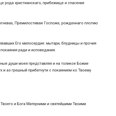
це рода христианскаго, прибежище и спасение
рогневах, Премилостивая Госпоже, рожденнаго плотию
вавших Его милосердие: мытари, блудницы и прочия
 покаяния ради и исповедания.
ныя души моея представляя и на толикое Божие
х и аз грешный прибегнути с покаянием ко Твоему
Твоего и Бога Матерними и святейшими Твоими