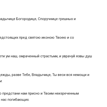
ладычице Богородице, Споручнице грешных и
редстоящих пред святою иконою Твоею и со
ети ум наш, омраченный страстьми, и уврачуй язвы душ
ежды, разве Тебе, Владычице, Ты веси вся немощи и
м:
о предстани нам присно и Твоим неизреченным
 нас погибающих.