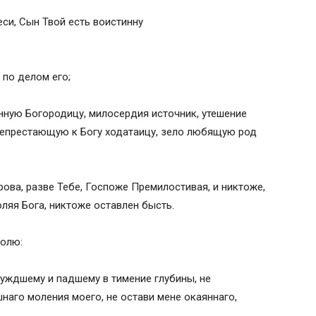
еси, Сын Твой есть воистинну
по делом его;
нную Богородицу, милосердия источник, утешение
непрестающую к Богу ходатаицу, зело любящую род
ова, разве Тебе, Госпоже Премилостивая, и никтоже,
оляя Бога, никтоже оставлен бысть.
молю:
уждшему и падшему в тимение глубины, не
шнаго моления моего, не остави мене окаяннаго,