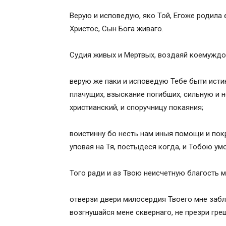
Верую и исповедую, яко Той, Егоже родила 
Христос, Сын Бога живаго.
Судия живых и Мертвых, воздаяй коемуждо 
верую же паки и исповедую Тебе быти исти
плачущих, взыскание погибших, сильную и 
христианский, и споручницу покаяния;
воистинну бо несть нам иныя помощи и покр
уповая на Тя, постыдеся когда, и Тобою ум
Того ради и аз Твою неисчетную благость 
отверзи двери милосердия Твоего мне забл
возгнушайся мене сквернаго, не презри гре