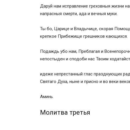
Икос 3
Даруй нам исправление греховныя жизни наш
Кондак 4
напрасныя смерти, ада и вечныя муки.
Икос 4
Кондак 5
Ты бо, Царице и Владычице, скорая Помощн
Икос 5
крепкое Прибежище грешников кающихся.
Кондак 6
Икос 6
Подаждь убо нам, Преблагая и Всенепорочн
Кондак 7
непостыден и сподоби нас Твоим ходатайст
Икос 7
Кондак 8
идеже непрестанный глас празднующих рад
Икос 8
Святаго Духа, ныне и присно и во веки веко
Кондак 9
Икос 9
Аминь.
Кондак 10
Икос 10
Молитва третья
Кондак 11
Икос 11