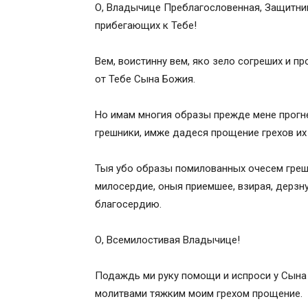
О, Владычице Преблагословенная, Защитни
Кондак 12
прибегающих к Тебе!
Икос 12
Кондак 13
Вем, воистинну вем, яко зело согреших и п
от Тебе Сына Божия.
Но имам многия образы прежде мене прогне
грешники, имже дадеся прощение грехов их
Тыя убо образы помилованных очесем греш
милосердие, оныя приемшее, взирая, дерзну
благосердию.
О, Всемилостивая Владычице!
Подаждь ми руку помощи и испроси у Сына 
молитвами тяжким моим грехом прощение.