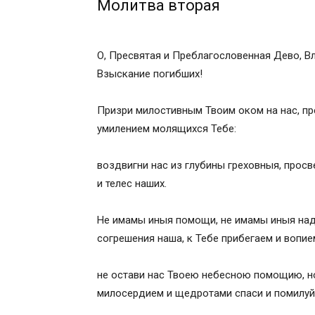
Молитва вторая
Кондак 9
Икос 9
Кондак 10
О, Пресвятая и Преблагословенная Дево, В
Икос 10
Взыскание погибших!
Кондак 11
Икос 11
Призри милостивным Твоим оком на нас, п
Кондак 12
умилением молящихся Тебе:
Икос 12
Кондак 13
воздвигни нас из глубины греховныя, просв
Мо­ли́т­ва пер­вая
и телес наших.
Мо­ли́т­ва вто­рая
Мо­ли́т­ва тре­тья
Не имамы иныя помощи, не имамы иныя над
Кондак 1
согрешения наша, к Тебе прибегаем и вопие
Икос 1
Кондак 2
не остави нас Твоею небесною помощию, н
Икос 2
милосердием и щедротами спаси и помилуй
Кондак 3