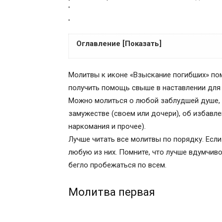
'
'
Оглавление [Показать]
Молитва первая
Молитвы к иконе «Взыскание погибших» пом
Молитва вторая
получить помощь свыше в наставлении для 
Молитва третья
Можно молиться о любой заблудшей душе, н
Песнь 1
замужестве (своем или дочери), об избавле
Песнь 3
наркомания и прочее).
Седален, глас 2
Лучше читать все молитвы по порядку. Есл
Песнь 4
любую из них. Помните, что лучше вдумчив
Песнь 5
бегло пробежаться по всем.
Песнь 6
Кондак, глас 6
Молитва первая
Ин кондак, глас тойже
Песнь 7