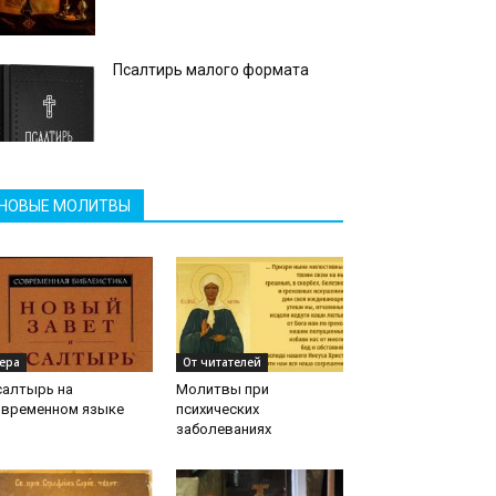
Псалтирь малого формата
НОВЫЕ МОЛИТВЫ
ера
От читателей
салтырь на
Молитвы при
овременном языке
психических
заболеваниях