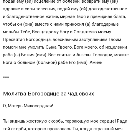
подай ему (ей) исцеление от болезни; возврати ему (ей)
здравие и силы телесныя; подай ему (ей) долгоденственное
и благоденственное житие, мирнае Твоя и премирнае блага,
чтобы он (она) вместе с нами приносил (а) благодарные
мольбы Тебе, Всещедрому Богу и Создателю моему.
Пресвятая Богородица, всесильным заступлением Твоим
помоги мне умолить Сына Твоего, Бога моего, об исцелении
раба (ы) Божия (имя). Все святые и Ангелы Господни, молите
Бога о больном (больной) рабе Его (имя). Аминь
***
Молитва Богородице за чад своих
О, Матерь Милосердная!
Ты видишь жестокую скорбь, терзающую мое сердце! Ради
той скорби, которою пронзалась Ты, когда страшный меч