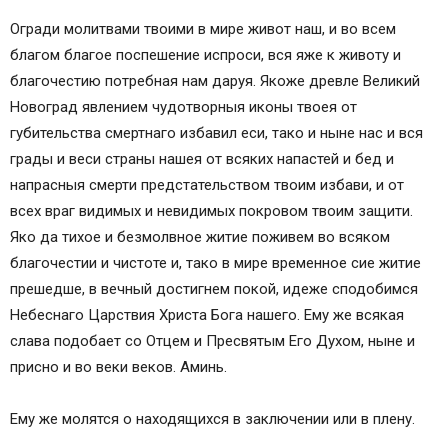
Огради молитвами твоими в мире живот наш, и во всем
благом благое поспешение испроси, вся яже к животу и
благочестию потребная нам даруя. Якоже древле Великий
Новоград явлением чудотворныя иконы твоея от
губительства смертнаго избавил еси, тако и ныне нас и вся
грады и веси страны нашея от всяких напастей и бед и
напрасныя смерти предстательством твоим избави, и от
всех враг видимых и невидимых покровом твоим защити.
Яко да тихое и безмолвное житие поживем во всяком
благочестии и чистоте и, тако в мире временное сие житие
прешедше, в вечный достигнем покой, идеже сподобимся
Небеснаго Царствия Христа Бога нашего. Ему же всякая
слава подобает со Отцем и Пресвятым Его Духом, ныне и
присно и во веки веков. Аминь.
Ему же молятся о находящихся в заключении или в плену.