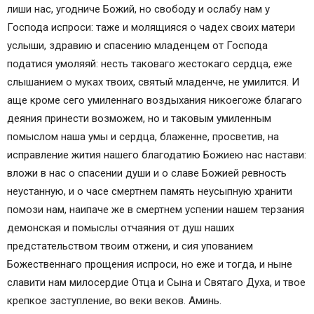
лиши нас, угодниче Божий, но свободу и ослабу нам у
Господа испроси: таже и молящияся о чадех своих матери
услыши, здравию и спасению младенцем от Господа
податися умоляяй: несть таковаго жестокаго сердца, еже
слышанием о муках твоих, святый младенче, не умилится. И
аще кроме сего умиленнаго воздыхания никоегоже благаго
деяния принести возможем, но и таковым умиленным
помыслом наша умы и сердца, блаженне, просветив, на
исправление жития нашего благодатию Божиею нас настави:
вложи в нас о спасении души и о славе Божией ревность
неустанную, и о часе смертнем память неусыпную хранити
помози нам, наипаче же в смертнем успении нашем терзания
демонская и помыслы отчаяния от душ наших
предстательством твоим отжени, и сия упованием
Божественнаго прощения испроси, но еже и тогда, и ныне
славити нам милосердие Отца и Сына и Святаго Духа, и твое
крепкое заступление, во веки веков. Аминь.