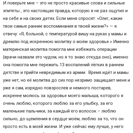
И поверьте мне – это не просто красивые слова и сильные
эпитеты , это настоящая правда, которую я не раз ощутил и
на себе и на своих детях. Если меня спросят: «Олег, какие
твои самые ранние воспоминания в твоей жизни?» — я
отвечу: «Я, больной, с температурой вишу на руках у мамы и
дремлю под искреннюю молитву о моём здоровье.» Именно
материнская молитва помогла мне избежать операции
(врачи назвали это чудом, но я то знаю откуда оно), именно
она помогла мне пережить 13 воспалений лёгких в раннем
детстве и прийти невредимым из армии. Время идёт и мамы
уже нет, но её молитва до сих пор незримо защищает меня и
уже я сам, изрядно повзрослев и немного постарев,
искренне молюсь за здоровье моего малыша, которого я
очень люблю, которого люблю за его улыбку, за его
маленькие пальчики, за каждый его волосок – люблю
сильно, до щемления в сердце моём, люблю за то, что он
просто есть в моей жизни. И уже сейчас ему лучше, у него