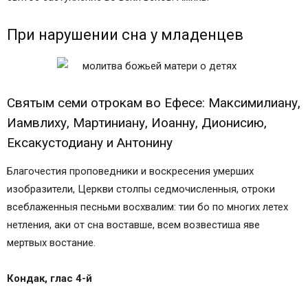
При нарушении сна у младенцев
Святым семи отрокам во Ефесе: Максимилиану,
Иамвлиху, Мартиниану, Иоанну, Дионисию,
Ексакустодиану и Антонину
Благочестия проповедники и воскресения умерших
изобразители, Церкви столпы седмочисленныя, отроки
всеблаженныя песньми восхвалим: тии бо по многих летех
нетления, аки от сна воставше, всем возвестиша яве
мертвых востание.
Кондак, глас 4-й