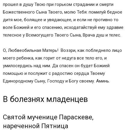
прошел в душу Твою при горьком страдании и смерти
Божественного Сына Твоего, молю Тебя: помилуй бедное
дитя мое, болящее и увядающее, и если не противно то
воле Божией и его спасению, исходатайствуй ему здравие
телесное у Всемогущего Твоего Сына, Врача душ и телес.
О, Любвеобильная Матерь! Воззри, как побледнело лицо
моего ребенка, как горит от недуга все тело его, и
умилосердись над ним. Да спасен он будет Божией
помощью и послужит с радостию сердца Твоему
Единородному Сыну, Господу и Богу своему. Аминь.
В болезнях младенцев
Святой мученице Параскеве,
нареченной Пятница