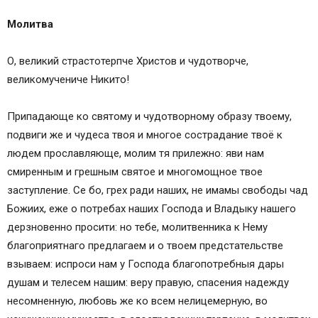
Молитва
О, великий страстотерпче Христов и чудотворче,
великомучениче Никито!
Припадающе ко святому и чудотворному образу твоему,
подвиги же и чудеса твоя и многое сострадание твоё к
людем прославляюще, молим тя прилежно: яви нам
смиренным и грешным святое и многомощное твое
заступление. Се бо, грех ради наших, не имамы свободы чад
Божиих, еже о потребах наших Господа и Владыку нашего
дерзновенно просити: но тебе, молитвенника к Нему
благоприятнаго предлагаем и о твоем предстательстве
взываем: испроси нам у Господа благопотребныя дары
душам и телесем нашим: веру правую, спасения надежду
несомненную, любовь же ко всем нелицемерную, во