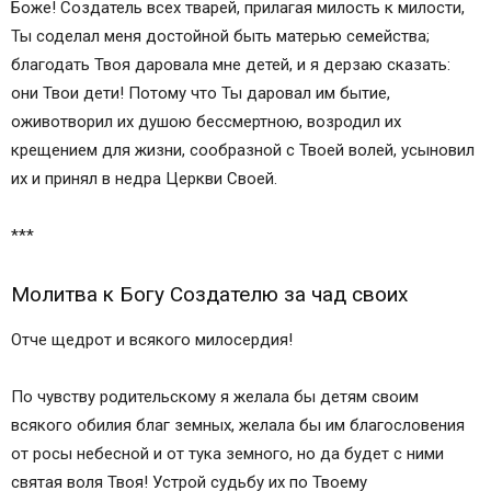
силам
Боже! Создатель всех тварей, прилагая милость к милости,
Молитвы родителей для защиты детей
Ты соделал меня достойной быть матерью семейства;
Богородице для покрова над чадами
благодать Твоя даровала мне детей, и я дерзаю сказать:
Молитва к Ангелу хранителю о детях
они Твои дети! Потому что Ты даровал им бытие,
МОЛИТВА ДЛЯ ОХРАНЕНИИ ДЕТЕЙ ОТ
оживотворил их душою бессмертною, возродил их
ИСКУШЕНИЙ МИРА, И О ЛЮБВИ И
крещением для жизни, сообразной с Твоей волей, усыновил
ЕДИНОМЫСЛИИ МЕЖДУ РОДИТЕЛЯМИ И
их и принял в недра Церкви Своей.
ДЕТЬМИ
Молитва святым мученицам Вере, Надежде,
***
Любови и матери их Софии
Молитва Создателю за детей своих, чтобы те
Молитва к Богу Создателю за чад своих
были счастливы
Отче щедрот и всякого милосердия!
Молитва о вскармливании грудью младенцев
Божией Матери пред иконой
По чувству родительскому я желала бы детям своим
”Млекопитательница”
всякого обилия благ земных, желала бы им благословения
Как правильно молиться
от росы небесной и от тука земного, но да будет с ними
Тексты молитв
святая воля Твоя! Устрой судьбу их по Твоему
Сила материнской молитвы