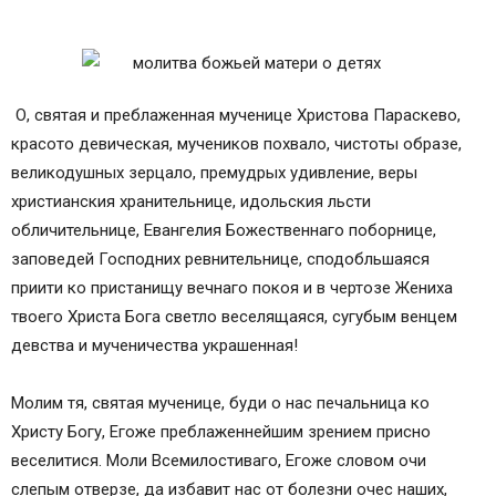
О, святая и преблаженная мученице Христова Параскево,
красото девическая, мучеников похвало, чистоты образе,
великодушных зерцало, премудрых удивление, веры
христианския хранительнице, идольския льсти
обличительнице, Евангелия Божественнаго поборнице,
заповедей Господних ревнительнице, сподобльшаяся
приити ко пристанищу вечнаго покоя и в чертозе Жениха
твоего Христа Бога светло веселящаяся, сугубым венцем
девства и мученичества украшенная!
Молим тя, святая мученице, буди о нас печальница ко
Христу Богу, Егоже преблаженнейшим зрением присно
веселитися. Моли Всемилостиваго, Егоже словом очи
слепым отверзе, да избавит нас от болезни очес наших,