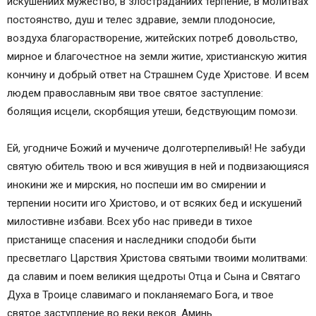
искушениих мужество, в злостраданиих терпение, в молитвах
постоянство, душ и телес здравие, земли плодоносие,
воздуха благорастворение, житейских потреб довольство,
мирное и благочестное на земли житие, христианскую жития
кончину и добрый ответ на Страшнем Суде Христове. И всем
людем православным яви твое святое заступление:
болящия исцели, скорбящия утеши, бедствующим помози.
Ей, угодниче Божий и мучениче долготерпеливый! Не забуди
святую обитель твою и вся живущия в ней и подвизающияся
инокини же и мирския, но поспеши им во смирении и
терпении носити иго Христово, и от всяких бед и искушений
милостивне избави. Всех убо нас приведи в тихое
пристанище спасения и наследники сподоби быти
пресветлаго Царствия Христова святыми твоими молитвами:
да славим и поем великия щедроты Отца и Сына и Святаго
Духа в Троице славимаго и покланяемаго Бога, и твое
святое заступление во веки веков. Аминь.