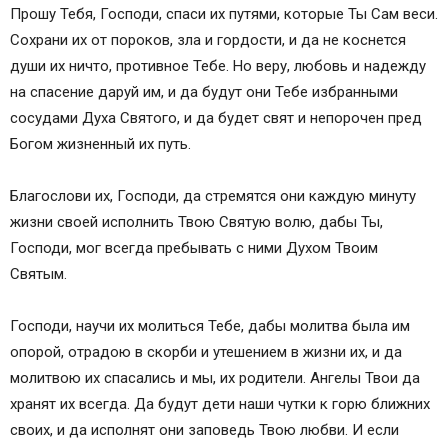
Прошу Тебя, Господи, спаси их путями, которые Ты Сам веси.
В болезнях младенцев
Сохрани их от пороков, зла и гордости, и да не коснется
Святой мученице Параскеве, нареченной
души их ничто, противное Тебе. Но веру, любовь и надежду
Пятница
на спасение даруй им, и да будут они Тебе избранными
При порче детей и об исцелении от «родимца»
сосудами Духа Святого, и да будет свят и непорочен пред
Великомученику Никите
Богом жизненный их путь.
При нарушении сна у младенцев
Святым семи отрокам во Ефесе:
Благослови их, Господи, да стремятся они каждую минуту
Максимилиану, Иамвлиху, Мартиниану, Иоанну,
жизни своей исполнить Твою Святую волю, дабы Ты,
Дионисию, Ексакустодиану и Антонину
Господи, мог всегда пребывать с ними Духом Твоим
О покровительстве детям
Святым.
Праведному Симеону Богоприимцу
Мученику Гавриилу Белостокскому
Господи, научи их молиться Тебе, дабы молитва была им
О развитии ума у детей и помощи в учении
опорой, отрадою в скорби и утешением в жизни их, и да
Молитва ко Пресвятой Богородице пред
молитвою их спасались и мы, их родители. Ангелы Твои да
иконой Ее «Подательница ума» или
хранят их всегда. Да будут дети наши чутки к горю ближних
«Прибавление ума»
своих, и да исполнят они заповедь Твою любви. И если
Молитва о плохо обучающемся отроке