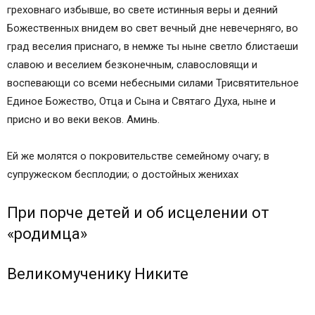
греховнаго избывше, во свете истинныя веры и деяний
Божественных внидем во свет вечный дне невечерняго, во
град веселия приснаго, в немже ты ныне светло блистаеши
славою и веселием безконечным, славословящи и
воспевающи со всеми небесными силами Трисвятительное
Единое Божество, Отца и Сына и Святаго Духа, ныне и
присно и во веки веков. Аминь.
Ей же молятся о покровительстве семейному очагу; в
супружеском бесплодии; о достойных женихах
При порче детей и об исцелении от
«родимца»
Великомученику Никите