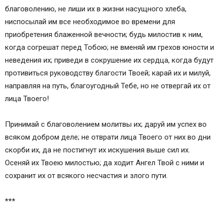
благоволению, не лиши их в жизни насущного хлеба,
Небесные покровители детей
ниспосылай им все необходимое во времени для
Советы родителям
приобретения блаженной вечности; будь милостив к ним,
когда согрешат перед Тобою; не вменяй им грехов юности и
неведения их; приведи в сокрушение их сердца, когда будут
противиться руководству благости Твоей; карай их и милуй,
направляя на путь, благоугодный Тебе, но не отвергай их от
лица Твоего!
Принимай с благоволением молитвы их; даруй им успех во
всяком добром деле; не отврати лица Твоего от них во дни
скорби их, да не постигнут их искушения выше сил их.
Осеняй их Твоею милостью; да ходит Ангел Твой с ними и
сохранит их от всякого несчастия и злого пути.
***