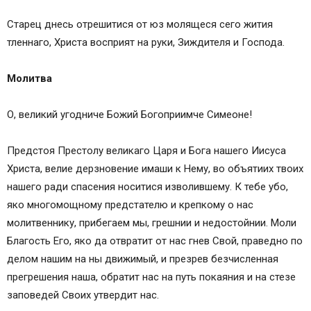
Старец днесь отрешитися от юз молящеся сего жития
тленнаго, Христа восприят на руки, Зиждителя и Господа.
Молитва
О, великий угодниче Божий Богоприимче Симеоне!
Предстоя Престолу великаго Царя и Бога нашего Иисуса
Христа, велие дерзновение имаши к Нему, во объятиих твоих
нашего ради спасения носитися изволившему. К тебе убо,
яко многомощному предстателю и крепкому о нас
молитвеннику, прибегаем мы, грешнии и недостойнии. Моли
Благость Его, яко да отвратит от нас гнев Свой, праведно по
делом нашим на ны движимый, и презрев безчисленная
прегрешения наша, обратит нас на путь покаяния и на стезе
заповедей Своих утвердит нас.