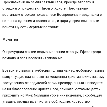
Прославивый на земли святыя Твоя, прежде втораго и
страшнаго пришествия Твоего, Христе. Преславным
востанием отроков показал еси Воскресение неведящим е,
нетленна одеяния и телеса явив, и царя уверил еси вопити:
воистинну есть мертвых востание.
Молитва
О, пречуднии святии седмочисленнии отроцы, Ефеса града
похвало и всея вселенныя упование!
Воззрите с высоты небесныя славы на нас, любовию память
вашу чтущих, наипаче же на младенцы христианския, вашему
заступлению от родителей своих препорученныя: низведите
на ня благословение Христа Бога, рекшаго: оставите детей
приходить ко Мне: болящия убо в них исцелите, скорбящия
утешите; сердца их в чистоте соблюдите, кротостию