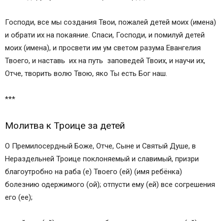
Господи, все мы создания Твои, пожалей детей моих (имена)
и обрати их на покаяние. Спаси, Господи, и помилуй детей
моих (имена), и просвети им ум светом разума Евангелия
Твоего, и наставь их на путь заповедей Твоих, и научи их,
Отче, творить волю Твою, яко Ты есть Бог наш.
***
Молитва к Троице за детей
О Премилосердный Боже, Отче, Сыне и Святый Душе, в
Нераздельней Троице поклоняемый и славимый, призри
благоутробно на раба (е) Твоего (ей) (имя ребёнка)
болезнию одержимого (ой); отпусти ему (ей) все согрешения
его (ее);