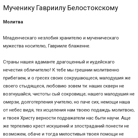
Мученику Гавриилу Белостокскому
Молитва
Младенческаго незлобия хранителю и мученическаго
мужества носителю, Гаврииле блаженне.
Страны нашея адаманте драгоценный и иудейскаго
нечестия обличителю! К тебе мы грешнии молитвенно
прибегаем, и о гресех своих сокрушающеся, малодушия же
своего стыдящеся, любовию зовем ти: наших скверн не
возгнушайся, чистоты сый сокровище; нашего малодушия не
омерзи, долготерпения учителю; но паче сих, немощи наша
от небес видя, тех исцеления нам твоею подаждь молитвою,
и твоея Христу верности подражатели нас быти научи. Аще
же терпеливо крест искушений и злостраданий понести не
возможем, обаче и тогда милостивыя твоея помощи не