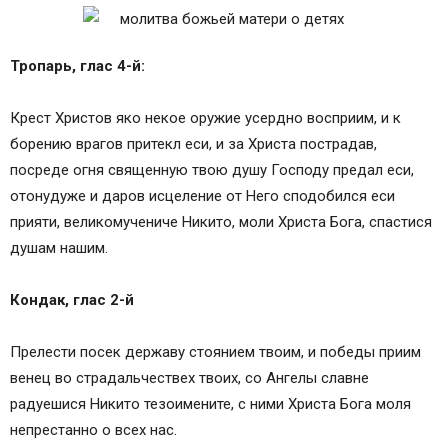
Тропарь, глас 4-й:
Крест Христов яко некое оружие усердно восприим, и к
борению врагов притекл еси, и за Христа пострадав,
посреде огня священную твою душу Господу предал еси,
отонудуже и даров исцеление от Него сподобился еси
прияти, великомучениче Никито, моли Христа Бога, спастися
душам нашим.
Кондак, глас 2-й
Прелести посек державу стоянием твоим, и победы приим
венец во страдальчествех твоих, со Ангелы славне
радуешися Никито тезоимените, с ними Христа Бога моля
непрестанно о всех нас.