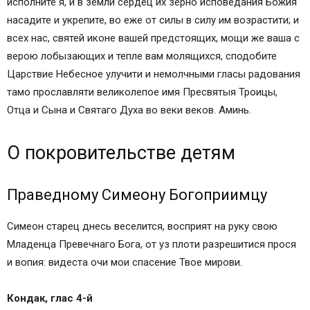
исполните я, и в земли сердец их зерно исповедания Божия
насадите и укрепите, во еже от силы в силу им возрастити; и
всех нас, святей иконе вашей предстоящих, мощи же ваша с
верою лобызающих и тепле вам молящихся, сподобите
Царствие Небесное улучити и немолчными гласы радования
тамо прославляти великолепое имя Пресвятыя Троицы,
Отца и Сына и Святаго Духа во веки веков. Аминь.
О покровительстве детям
Праведному Симеону Богоприимцу
Симеон старец днесь веселится, восприят на руку свою
Младенца Превечнаго Бога, от уз плоти разрешитися прося
и вопия: видеста очи мои спасение Твое мирови.
Кондак, глас 4-й