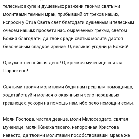
телесных вкупе и душевных; разжени твоими святыми
молитвами темный мрак, прибывший от грехов наших,
испроси у Отца Света свет благодати душевным и телесным
очесем нашим; просвети нас, омраченных грехми, светом
Божия благодати, да твоих ради святых молитв дастся
безочесным сладкое зрение. О, великая угодница Божия!
О, мужественнейшая дево! О, крепкая мученице святая
Параскево!
Святыми твоими молитвами буди нам грешным помощница,
ходатайствуй и молися о окаянных и зело нерадивых
грешнецех, ускори на помощь нам, ибо зело немощни есмы.
Моли Господа, чистая девице, моли Милосердаго, святая
мученице, моли Жениха твоего, непорочная Христова
невесто, да твоими молитвами пособствовавши, мрака же