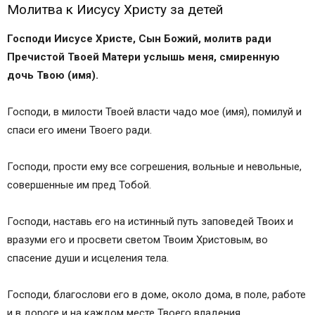
Молитва к Иисусу Христу за детей
Господи Иисусе Христе, Сын Божий, молитв ради
Пречистой Твоей Матери услышь меня, смиренную
дочь Твою (имя).
Господи, в милости Твоей власти чадо мое (имя), помилуй и
спаси его имени Твоего ради.
Господи, прости ему все согрешения, вольные и невольные,
совершенные им пред Тобой.
Господи, наставь его на истинный путь заповедей Твоих и
вразуми его и просвети светом Твоим Христовым, во
спасение души и исцеления тела.
Господи, благослови его в доме, около дома, в поле, работе
и в дороге и на каждом месте Твоего владения.