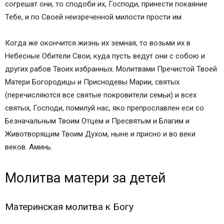
согрешат они, то сподоби их, Господи, принести покаяние
МОЛИТВА ПЕРЕД УЧЕБОЙ
Тебе, и по Своей неизреченной милости прости им.
МОЛИТВА ПОСЛЕ УЧЕБЫ
Молитвы преподобному Сергию Радонежскому
Когда же окончится жизнь их земная, то возьми их в
чудотворцу для прибавления ума детям (можно
Небесные Обители Свои, куда пусть ведут они с собою и
читать: как и детям, так и родителям за чад
других рабов Твоих избранных. Молитвами Пречистой Твоей
своих)
Матери Богородицы и Приснодевы Марии, святых
Пророку Науму о развитии ума у детей и
(перечисляются все святые покровители семьи) и всех
просвещении разума к учению
святых, Господи, помилуй нас, яко препрославлен еси со
Молитва всем святым и бесплотным небесным
Безначальным Твоим Отцем и Пресвятым и Благим и
силам для просвящения ума.
Животворящим Твоим Духом, ныне и присно и во веки
Молитва к Божией Матери перед иконой ее
веков. Аминь.
«Воспитание»
Молитвы от воздействия на детей колдунов и
экстрасенсов
Молитва матери за детей
Священномученику Киприану и мученице
Иустине
Материнская молитва к Богу
Молитва всем святым и бесплотным небесным