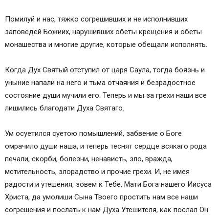
Помилуй и нас, тяжко согрешивших и не исполнивших
заповедей Божиих, нарушивших обеты крещения и обеты
монашества и многие другие, которые обещали исполнять.
Когда Дух Святый отступил от царя Саула, тогда боязнь и
уныние напали на него и тьма отчаяния и безрадостное
состояние души мучили его. Теперь и мы за грехи наши все
лишились благодати Духа Святаго.
Ум осуетился суетою помышлений, забвение о Боге
омрачило души наша, и теперь теснят сердце всякаго рода
печали, скорби, болезни, ненависть, зло, вражда,
мстительность, злорадство и прочие грехи. И, не имея
радости и утешения, зовем к Тебе, Мати Бога нашего Иисуса
Христа, да умолиши Сына Твоего простить нам все наши
согрешения и послать к нам Духа Утешителя, как послал Он