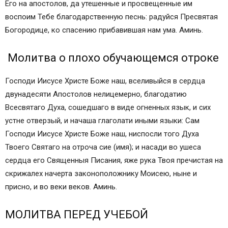
Его на апостолов, да утешенные и просвещенные им
воспоим Тебе благодарственную песнь: радуйся Пресвятая
Богородице, ко спасению прибавившая нам ума. Аминь.
Молитва о плохо обучающемся отроке
Господи Иисусе Христе Боже наш, вселивыйся в сердца
двунадесяти Апостолов нелицемерно, благодатию
Всесвятаго Духа, сошедшаго в виде огненных язык, и сих
устне отверзый, и начаша глаголати иными языки: Сам
Господи Иисусе Христе Боже наш, ниспосли того Духа
Твоего Святаго на отроча сие (имя); и насади во ушеса
сердца его Священныя Писания, яже рука Твоя пречистая на
скрижалех начерта законоположнику Моисею, ныне и
присно, и во веки веков. Аминь.
МОЛИТВА ПЕРЕД УЧЕБОЙ