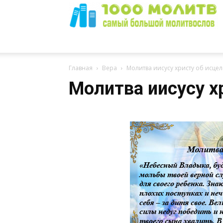
1000
Главная
Вера
Молитва иисусу христу об исце
Молитва иисусу х
Молитв