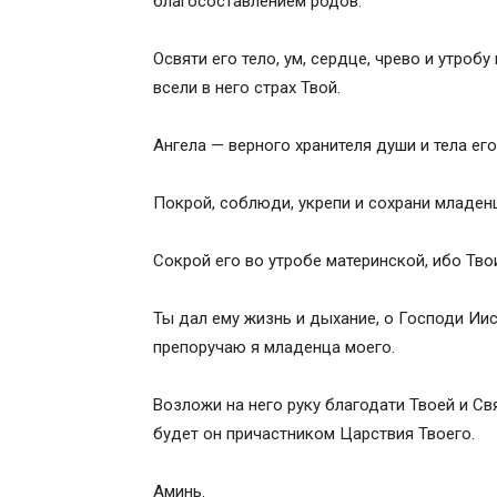
благосоставлением родов.
Освяти его тело, ум, сердце, чрево и утро
всели в него страх Твой.
Ангела — верного хранителя души и тела его
Покрой, соблюди, укрепи и сохрани младенц
Сокрой его во утробе материнской, ибо Твои
Ты дал ему жизнь и дыхание, о Господи Ии
препоручаю я младенца моего.
Возложи на него руку благодати Твоей и Св
будет он причастником Царствия Твоего.
Аминь.