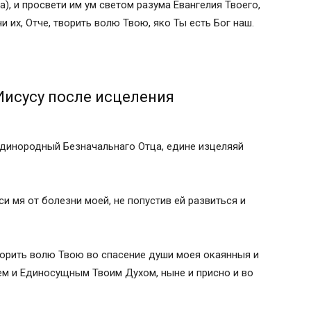
а), и просвети им ум светом разума Евангелия Твоего,
чи их, Отче, творить волю Твою, яко Ты есть Бог наш.
Иисусу после исцеления
 Единородный Безначальнаго Отца, едине изцеляяй
и мя от болезни моей, не попустив ей развиться и
ворить волю Твою во спасение души моея окаянныя и
ем и Единосущным Твоим Духом, ныне и присно и во