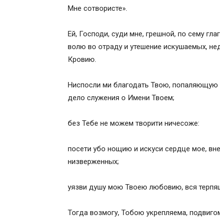
Мне сотвористе».
Ей, Господи, суди мне, грешной, по сему г
волю во отраду и утешение искушаемых, не
Кровию.
Ниспосли ми благодать Твою, попаляющую в
дело служения о Имени Твоем;
без Тебе не можем творити ничесоже:
посети убо нощию и искуси сердце мое, вн
низверженных;
уязви душу мою Твоею любовию, вся терп
Тогда возмогу, Тобою укрепляема, подвиго