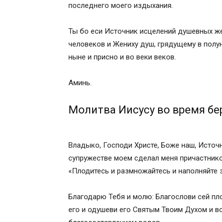
последнего моего издыхания.
Ты бо еси Источник исцелений душевных же 
человеков и Жениху душ, грядущему в полу
ныне и присно и во веки веков.
Аминь.
Молитва Иисусу во время б
Владыко, Господи Христе, Боже наш, Источн
супружестве моем сделал меня причастнико
«Плодитесь и размножайтесь и наполняйте 
Благодарю Тебя и молю: Благослови сей пл
его и одушеви его Святым Твоим Духом и в