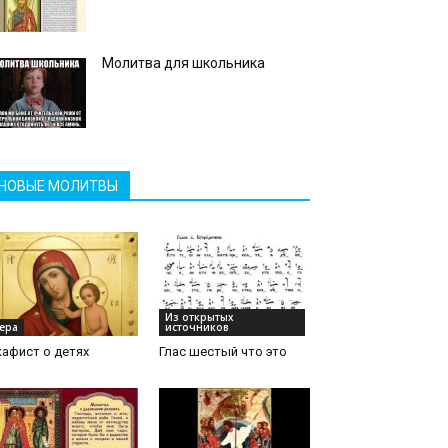
Молитва для школьника
НОВЫЕ МОЛИТВЫ
Из открытых
ера
источников
афист о детях
Глас шестый что это