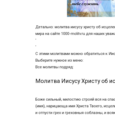
Детально: молитва иисусу христу об исцеле
мира на сайте 1000-molitv.ru для наших ува
'
'
С этими молитвами можно обратиться к Иис
Выберите нужное из меню:
Все молитвы подряд:
Молитва Иисусу Христу об и
Боже сильный, милостию строяй вся на спас
(имя), нарицающа имя Христа Твоего, исцели
и отпусти грех и греховныя соблазны, и вся