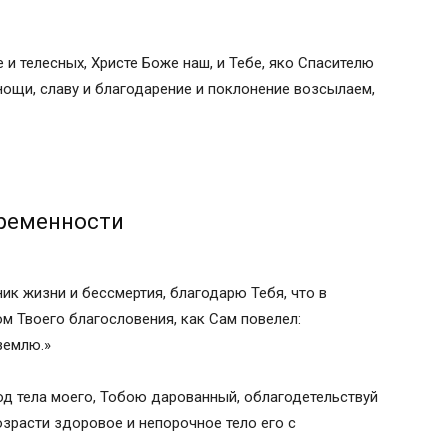
и телесных, Христе Боже наш, и Тебе, яко Спасителю
нощи, славу и благодарение и поклонение возсылаем,
еременности
ик жизни и бессмертия, благодарю Тебя, что в
м Твоего благословения, как Сам повелел:
землю.»
од тела моего, Тобою дарованный, облагодетельствуй
озрасти здоровое и непорочное тело его с