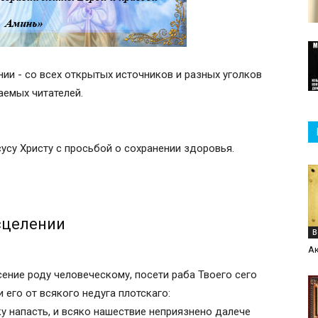
нии - со всех открытых источников и разных уголков
жаемых читателей.
усу Христу с просьбой о сохранении здоровья.
сцелении
В
Ак
ение роду человеческому, посети раба Твоего сего
 его от всякого недуга плотскаго:
ку напасть, и всяко нашествие неприязнено далече