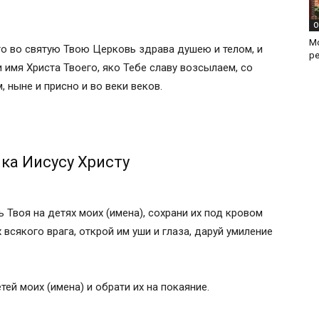
О
М
его во святую Твою Церковь здрава душею и телом, и
р
мя Христа Твоего, яко Тебе славу возсылаем, со
 ныне и присно и во веки веков.
ка Иисусу Христу
 Твоя на детях моих (имена), сохрани их под кровом
х всякого врага, открой им уши и глаза, даруй умиление
ей моих (имена) и обрати их на покаяние.