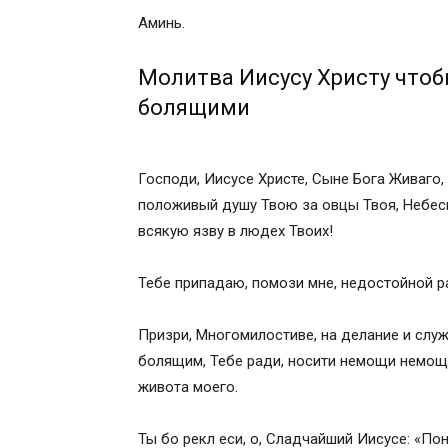
Аминь.
Молитва Иисусу Христу чтоб
болящими
Господи, Иисусе Христе, Сыне Бога Живаго,
положивый душу Твою за овцы Твоя, Небесн
всякую язву в людех Твоих!
Тебе припадаю, помози мне, недостойной р
Призри, Многомилостиве, на делание и слу
болящим, Тебе ради, носити немощи немощн
живота моего.
Ты бо рекл еси, о, Сладчайший Иисусе: «По