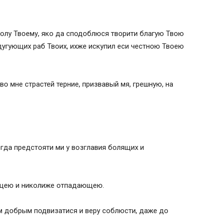
лаголу Твоему, яко да сподоблюся творити благую Твою
дугующих раб Твоих, ихже искупил еси честною Твоею
о мне страстей терние, призвавый мя, грешную, на
егда предстояти ми у возглавия болящих и
ящею и николиже отпадающею.
м добрым подвизатися и веру соблюсти, даже до