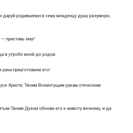
бу и даруй родившемуся сему младенцу душу разумную,
 — приставь ему!
а в утробе моей до родов.
 руки приуготовили его!
сусе Христе, Твоим Всемогущим рукам отеческим
ятым Твоим Духом обнови его к животу вечному, и да