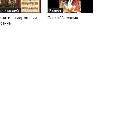
т читателей
Разное
олитва о даровании
Пение 33 псалма
ебенка