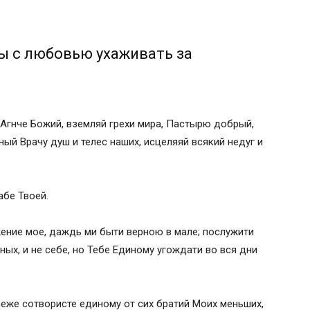
ы с любовью ухаживать за
 Агнче Божий, вземляй грехи мира, Пастырю добрый,
ый Врачу душ и телес наших, исцеляяй всякий недуг и
абе Твоей.
жение мое, даждь ми быти верною в мале; послужити
ых, и не себе, но Тебе Единому угождати во вся дни
неже сотвористе единому от сих братий Моих меньших,