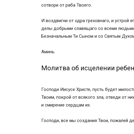
сотвори от раба Твоего.
И воздвигни от одра греховнаго, и устрой 
делы добрыми славящаго со всеми людьми и
Безначальным Ти Сыном и со Святым Духом,
Аминь.
Молитва об исцелении ребен
Господи Иисусе Христе, пусть будет милость
Твоим, покрой от всякого зла, отведи от ни
и смирение сердцам их.
Господи, все мы создания Твои, пожалей дет