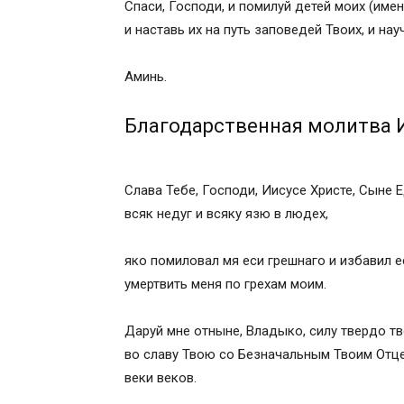
Спаси, Господи, и помилуй детей моих (имен
и наставь их на путь заповедей Твоих, и нау
Аминь.
Благодарственная молитва 
Слава Тебе, Господи, Иисусе Христе, Сыне
всяк недуг и всяку язю в людех,
яко помиловал мя еси грешнаго и избавил ес
умертвить меня по грехам моим.
Даруй мне отныне, Владыко, силу твердо т
во славу Твою со Безначальным Твоим Отц
веки веков.