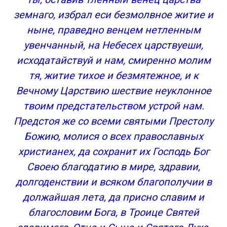
земнаго, избрал еси безмолвное житие и
ныне, праведно венцем нетленным
увенчанный, на Небесех царствуеши,
исходатайствуй и нам, смиренно молим
тя, житие тихое и безмятежное, и к
Вечному Царствию шествие неуклонное
твоим предстательством устрой нам.
Предстоя же со всеми святыми Престолу
Божию, молися о всех православных
христианех, да сохранит их Господь Бог
Своею благодатию в мире, здравии,
долгоденствии и всяком благополучии в
должайшая лета, да присно славим и
благословим Бога, в Троице Святей