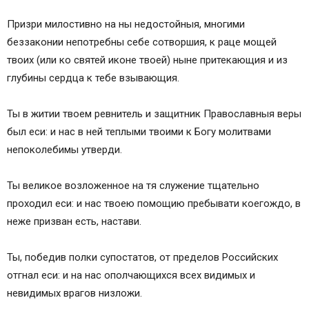
Призри милостивно на ны недостойныя, многими
беззаконии непотребны себе сотворшия, к раце мощей
твоих (или ко святей иконе твоей) ныне притекающия и из
глубины сердца к тебе взывающия.
Ты в житии твоем ревнитель и защитник Православныя веры
был еси: и нас в ней теплыми твоими к Богу молитвами
непоколебимы утверди.
Ты великое возложенное на тя служение тщательно
проходил еси: и нас твоею помощию пребывати коегождо, в
неже призван есть, настави.
Ты, победив полки супостатов, от пределов Российских
отгнал еси: и на нас ополчающихся всех видимых и
невидимых врагов низложи.