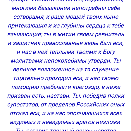
многими беззаконии непотребны себе
сотворшия, к раце мощей твоих ныне
притекающия и из глубины сердца к тебе
взывающия; ты в житии своем ревнитель
и защитник православныя веры был еси,
и нас в ней теплыми твоими к Богу
молитвами непоколебимы утверди. Ты
великое возложенное на тя служение
тщательно проходил еси, и нас твоею
помощию пребывати коегождо, в неже
призван есть, настави. Ты, победив полки
супостатов, от пределов Российских оных
отгнал еси, и на нас ополчающихся всех
видимых и невидимых врагов низложи.
Ты, оставив тленный венец царства