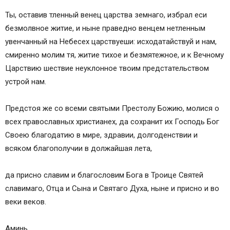
Ты, оставив тленный венец царства земнаго, избрал еси
безмолвное житие, и ныне праведно венцем нетленным
увенчанный на Небесех царствуеши: исходатайствуй и нам,
смиренно молим тя, житие тихое и безмятежное, и к Вечному
Царствию шествие неуклонное твоим предстательством
устрой нам.
Предстоя же со всеми святыми Престолу Божию, молися о
всех православных христианех, да сохранит их Господь Бог
Своею благодатию в мире, здравии, долгоденствии и
всяком благополучии в должайшая лета,
да присно славим и благословим Бога в Троице Святей
славимаго, Отца и Сына и Святаго Духа, ныне и присно и во
веки веков.
Аминь.