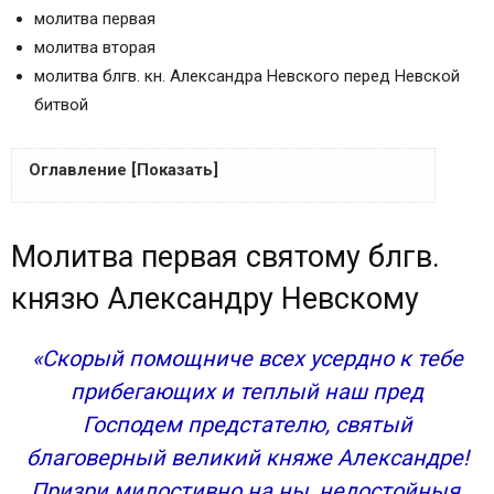
молитва первая
молитва вторая
молитва блгв. кн. Александра Невского перед Невской
битвой
Оглавление [Показать]
Молитва первая святому блгв. князю
Молитва первая святому блгв.
Александру Невскому
Молитва вторая благоверному князю
князю Александру Невскому
Александру Невскому
Молитва блгв. кн. Александра Невского перед
«Скорый помощниче всех усердно к тебе
Невской битвой
прибегающих и теплый наш пред
Сохранить молитвы в социальных сетях:
Господем предстателю, святый
Молитва первая
благоверный великий княже Александре!
Молитва вторая
Призри милостивно на ны, недостойныя,