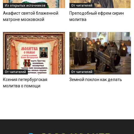
Из открытых источников
От читателей
Акафист святой блаженной
Преподобный ефрем сирин
матроне московской
молитва
От читателей
От читателей
Ксения петербургская
Земной поклон как делать
молитва о помощи