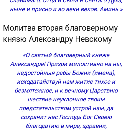
славимаго, Отца и Сына и Святаго Духа,
ныне и присно и во веки веков. Аминь.»
Молитва вторая благоверному
князю Александру Невскому
«О святый благоверный княже
Александре! Призри милостивно на ны,
недостойныя рабы Божии (имена),
исходатайствуй нам житие тихое и
безмятежное, и к вечному Царствию
шествие неуклонное твоим
предстательством устрой нам, да
сохранит нас Господь Бог Своею
благодатию в мире, здравии,