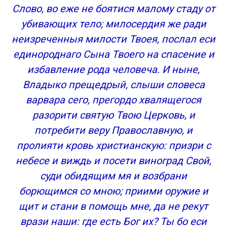
Слово, во еже не боятися малому стаду от
убивающих тело; милосердия же ради
неизреченныя милости Твоея, послал еси
единороднаго Сына Твоего на спасение и
избавление рода человеча. И ныне,
Владыко прещедрый, слыши словеса
варвара сего, прегордо хвалящегося
разорити святую Твою Церковь, и
потребити веру Православную, и
пролияти кровь христианскую: призри с
небесе и виждь и посети виноград Свой,
суди обидящим мя и возбрани
борющимся со мною; приими оружие и
щит и стани в помощь мне, да не рекут
врази наши: где есть Бог их? Ты бо еси