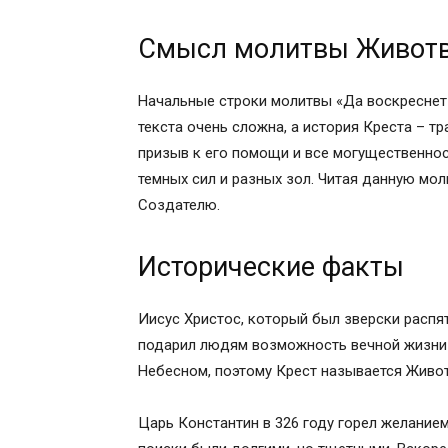
Смысл молитвы Животворящему Кресту
Смысл молитвы Животв
Исторические факты
В каких случаях можно читать молитву
Как правильно молиться
Начальные строки молитвы «Да воскреснет
Псалом 90:
текста очень сложна, а история Креста – тр
Молитва Святому и Животворящему Кр
призыв к его помощи и все могущественнос
Псалом 45:
темных сил и разных зол. Читая данную мол
Молитвы в бесовских напастях и искуш
Создателю.
Спасение от многих бед: молитва Крес
История поисков и нахождения христи
Исторические факты
Как христианин должен молиться?
Молитва ко животворящему кресту
Иисус Христос, который был зверски распят
СОН БОГОРОДИЦЫ ОТ ВСЯКОГО ПРОКЛ
подарил людям возможность вечной жизни
Если таковое имеется, то читают его по
Небесном, поэтому Крест называется Живо
переписанным при себе. Сколько читать
не снимется.
Царь Константин в 326 году горел желанием
«Стоит Крест на горе, Мать Мария спала