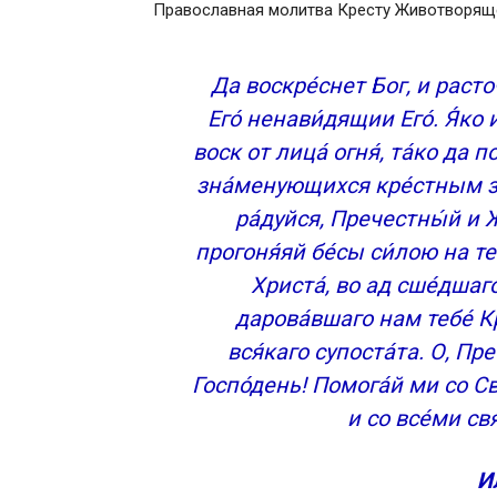
Православная молитва Кресту Животворяще
Да воскре́снет Бог, и расточа
Его́ ненави́дящии Его́. Я́ко 
воск от лица́ огня́, та́ко да п
зна́менующихся кре́стным зн
ра́дуйся, Пречестны́й и 
прогоня́яй бе́сы си́лою на те
Христа́, во ад сше́дшаг
дарова́вшаго нам тебе́ К
вся́каго супоста́та. О, П
Госпо́день! Помога́й ми со С
и со все́ми св
И