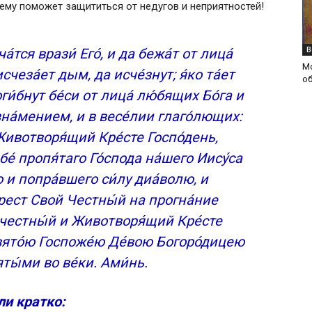
му поможет защититься от недугов и неприятностей!
В
́тся врази́ Его́, и да бежа́т от лица́
М
исчеза́ет дым, да исче́знут; я́ко та́ет
об
оги́бнут бе́си от лица́ лю́бящих Бо́га и
а́мением, и в весе́лии глаго́лющих:
Животворя́щий Кре́сте Госпо́день,
бе́ пропя́таго Го́спода на́шего Иису́са
о и попра́вшего си́лу диа́волю, и
рест Свой Честны́й на прогна́ние
речестны́й и Животворя́щий Кре́сте
вято́ю Госпоже́ю Де́вою Богоро́дицею
яты́ми во ве́ки. Ами́нь.
ли кратко: