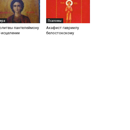
ера
Псаломы
олитвы пантелеймону
Акафист гавриилу
 исцелении
белостокскому