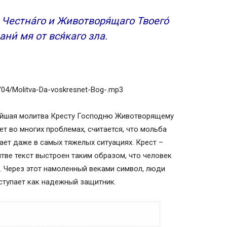
ю Честна́го и Животворя́щаго Твоего́
ани́ мя от вся́каго зла.
8/04/Molitva-Da-voskresnet-Bog-.mp3
йшая молитва Кресту Господню Животворящему
ет во многих проблемах, считается, что мольба
ет даже в самых тяжелых ситуациях. Крест –
тве текст выстроен таким образом, что человек
и. Через этот намоленный веками символ, люди
ступает как надежный защитник.