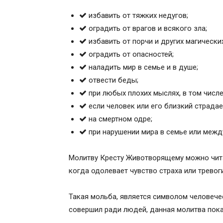
словом, помышлением И прочими моими
избавить от тяжких недугов;
вкупе, Имиже Тебе Бога моего и Творц
оградить от врагов и всякого зла;
рака В наказание от тебя заслужив. О
избавить от порчи и других магически
каятися: “Каюсь! Каюсь! Каюсь!” В пок
оградить от опасностей;
жизни моей И о Милости Твоей неизреч
наладить мир в семье и в душе;
заслуженно, А наказал болезнью рака, 
отвести беды;
рабу (-е) Божией (-ему) (имя болящей(
при любых плохих мыслях, в том числе
исправление грехов моих.Господи Боже
если человек или его близкий страда
молю Тя: Помози ми, Милосердием Твои
на смертном одре;
грехах жалея, Представляю их Тебе и мо
при нарушении мира в семье или межд
Человеколюбец. Яко благ исцели неви
(-а) Божию (-его) (имя болящей (-его),
Молитву Кресту Животворящему можно читат
званий: Рака червивого, гнетущего, рас
когда одолевает чувство страха или тревоги
кровавого, колючего, могучего, огненно
ползущего, отравляющего, гниющего, З
Такая мольба, является символом человече
злакового. Милостиве Господи, услыши 
совершил ради людей, данная молитва пока
гося) Тебе. Долгую и лютую болезнь И