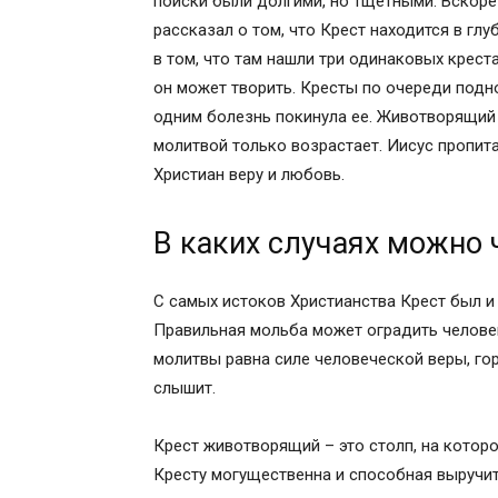
поиски были долгими, но тщетными. Вскоре
Иисуса Христа во сне, Как Ему ноги гво
рассказал о том, что Крест находится в г
терновый венок на чело Ему надевали, к
в том, что там нашли три одинаковых крест
высоких небес слетали, под Его кровь ч
он может творить. Кресты по очереди подн
молитве руку, тот нигде и никогда не пр
одним болезнь покинула ее. Животворящий 
Свои руки возьмет, от беды сохранит, о
молитвой только возрастает. Иисус пропит
допустит, проклятья врагов не подпусти
Христиан веру и любовь.
водою любые проклятия смоют. Кто сии с
тот в огне не сгорит, в воде не утонет, 
В каких случаях можно 
Господь есть. Господь всегда будет! Го
не забудет. Во имя Отца, и Сына, и Свято
С самых истоков Христианства Крест был и
Аминь».
Правильная мольба может оградить человек
МОЛИТВЫ ОТ РАКА И ОБ ИСЦЕЛЕНИИ!!!
молитвы равна силе человеческой веры, го
Во имя Отца и Сына и Святаго Духа. Ами
слышит.
ому). Тебе, Господу Богу моему и Твор
покланяемому, Отцу, и Сыну, и Святом
Крест животворящий – это столп, на котор
раскаянии о грехах моих прежних, Сод
Кресту могущественна и способная выручит
молящейся(-гося)) Во все дни живота м