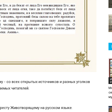
И
у - со всех открытых источников и разных уголков
и
жаемых читателей.
М
с
м
Кресту Животворящему на русском языке.