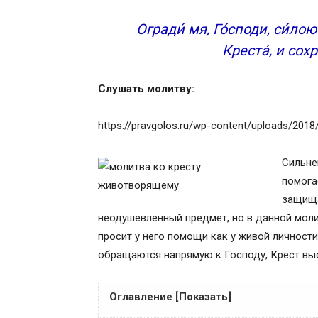
Огради́ мя, Го́споди, си́ло
Креста́, и сохр
Слушать молитву:
https://pravgolos.ru/wp-content/uploads/201
Сильне
помога
защища
неодушевленный предмет, но в данной моли
просит у него помощи как у живой личност
обращаются напрямую к Господу, Крест вы
Оглавление [Показать]