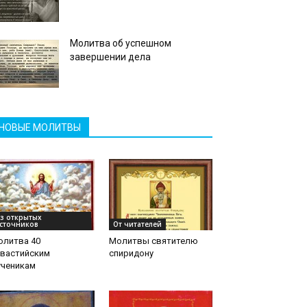
Молитва об успешном
завершении дела
НОВЫЕ МОЛИТВЫ
з открытых
сточников
От читателей
олитва 40
Молитвы святителю
евастийским
спиридону
ученикам