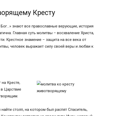
орящему Кресту
 Бог…» знают все православные верующие, история
агична. Главная суть молитвы – восхваление Христа,
есту Господню:
ти. Крестное знамение – защита на все века от
итвы, человек выражает силу своей веры и любви к
ениях
ту Животворящему
анской святыни
 на Кресте,
ЯТИЯ И ВСЯКИХ МУК.
 в Царствие
 три раза трижды в день и носят
творящим.
 – диагностировать картами, рунами, пока
 найти столп, на котором был распят Спаситель,
 на высокой скале. Зрила Она страдания