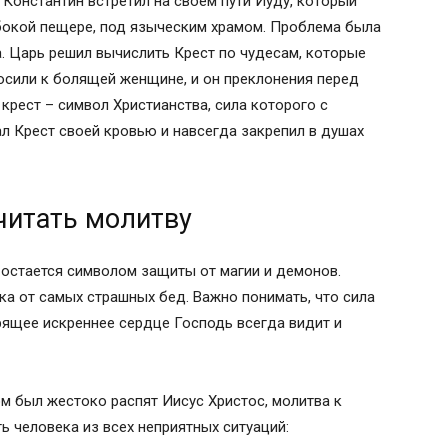
 Константин встретил на своем пути Иуду, который
здями прибивали, руки Его распинали,
лубокой пещере, под языческим храмом. Проблема была
ровь Его горячую проливали. Ангелы с
а. Царь решил вычислить Крест по чудесам, которые
аши подставляли. Кто приложит к этой
осили к болящей женщине, и он преклонения перед
етерпит муку. Того Господь спасет, под
крест – символ Христианства, сила которого с
т всякого зла защитит. Погибели не
ал Крест своей кровью и навсегда закрепил в душах
т. Ангелы его крылами укроют, святою
лова знает, по три раза их в день читает,
капли крови своей не уронит. Господь был.
читать молитву
сподь меня, (назовите ваше имя), никогда
го Духа. Ныне, и присно, и во веки веков.
 остается символом защиты от магии и демонов.
а от самых страшных бед. Важно понимать, что сила
рящее искреннее сердце Господь всегда видит и
нь. Боже, милостив буди мне, грешней (-
цу, Во Святей Троице Единому, Славимому и
у Духу, Обращаю свою молитву В полном
ом был жестоко распят Иисус Христос, молитва к
еянных мною рабою Божиею (-им) (имя
ь человека из всех неприятных ситуаций:
оего, Во всякий час, дни и нощи, делом,