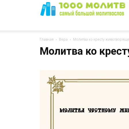
1000
Главная
Вера
Молитва ко кресту животворящ
Молитва ко крес
Молитв