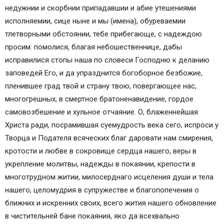
недужнии и скорбнии припадавшии и абие утешениями
исполняемии, сице ныне и мы (имена), обуреваемии
тлетворными обстоянии, тебе прибегающе, с надеждою
просим: помолися, благая небошественнице, дабы
исправилися стопы наша по словеси Господню к деланию
заповедей Его, и да упразднится богоборное безбожие,
пленившее град твой и страну твою, повергающее нас,
многогрешных, в смертное братоненавидение, гордое
самовозбешение и хульное отчаяние. О, блаженнейшая
Христа ради, посрамившая суемудрость века сего, испроси у
Творца и Подателя всяческих благ даровати нам смирения,
кротости и любве в сокровище сердца нашего, веры в
укрепление молитвы, надежды в покаянии, крепости в
многотрудном житии, милосерднаго исцеления души и тела
нашего, целомудрия в супружестве и благопопечения о
ближних и искренних своих, всего жития нашего обновление
в чистительней бане покаяния, яко да всехвально