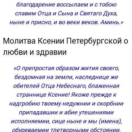
благодарение воссылаем и с тобою
О чем молятся Ксении Петербургской?
славим Отца и Сына и Святаго Духа,
Молитва Ксении Петербургской о любви
Молитва Ксении Петербургской о замужестве
ныне и присно, и во веки веков. Аминь.»
Молитва Ксении Петербургской о
беременности
Молитва Ксении Петербургской о
Молитва Ксении Петербургской о детях
любви и здравии
Молитва Ксении Петербургской о семейном
благополучии
Молитва Ксении Петербургской о помощи
«О препростая образом жития своего,
Молитва Ксении Петербургской о работе
бездомная на земли, наследнице же
Молитва Ксении Петербургской о здоровье
обителей Отца Небеснаго, блаженная
Сильная молитва Ксении блаженной: о помощи,
страннице Ксение! Якоже прежде к
любви, защите
надгробию твоему недужнии и скорбнии
Раннее вдовство
припадавшии и абие утешениями
Скорбь о почившем муже
Начало крестного пути
исполняемии, сице ныне и мы (имена),
Гонимая всеми нищенка
обуреваемии тлетворными обстоянии,