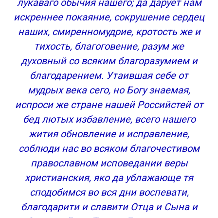
лукаваго обычия нашего; да дарует нам
искреннее покаяние, сокрушение сердец
наших, смиренномудрие, кротость же и
тихость, благоговение, разум же
духовный со всяким благоразумием и
благодарением. Утаившая себе от
мудрых века сего, но Богу знаемая,
испроси же стране нашей Российстей от
бед лютых избавление, всего нашего
жития обновление и исправление,
соблюди нас во всяком благочестивом
православном исповедании веры
христианския, яко да ублажающе тя
сподобимся во вся дни воспевати,
благодарити и славити Отца и Сына и