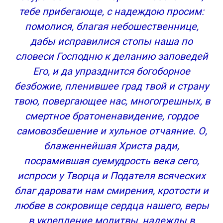
Странности, удивлявшие окружающих
тебе прибегающе, с надеждою просим:
Юродивая, приносящая удачу
помолися, благая небошественнице,
Тайная помощница строителей
дабы исправилися стопы наша по
Молитва в зимнюю ночь
словеси Господню к деланию заповедей
Младенец, ниспосланный Богом
Его, и да упразднится богоборное
Событие, ставшее поводом для молитвы
Ксении блаженной о замужестве
безбожие, пленившее град твой и страну
Чудеса, явленные на могиле святой
твою, повергающее нас, многогрешных, в
Канонизация народной любимицы
смертное братоненавидение, гордое
Храм в честь небесной покровительницы
самовозбешение и хульное отчаяние. О,
города
блаженнейшая Христа ради,
Молитвы Ксении Петербургской о детях
посрамившая суемудрость века сего,
Молитва Ксении Петербургской о даровании
детей
испроси у Творца и Подателя всяческих
Молитва о здоровье детей Ксении
благ даровати нам смирения, кротости и
Петербургской
любве в сокровище сердца нашего, веры
Православные молитвы ☦
в укрепление молитвы, надежды в