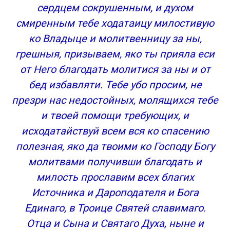
сердцем сокрушенным, и духом
смиренным тебе ходатаицу милостивую
ко Владыце и молитвенницу за ны,
грешныя, призываем, яко ты прияла еси
от Него благодать молитися за ны и от
бед избавляти. Тебе убо просим, не
презри нас недостойных, молящихся тебе
и твоей помощи требующих, и
исходатайствуй всем вся ко спасению
полезная, яко да твоими ко Господу Богу
молитвами получивши благодать и
милость прославим всех благих
Источника и Дароподателя и Бога
Единаго, в Троице Святей славимаго.
Отца и Сына и Святаго Духа, ныне и