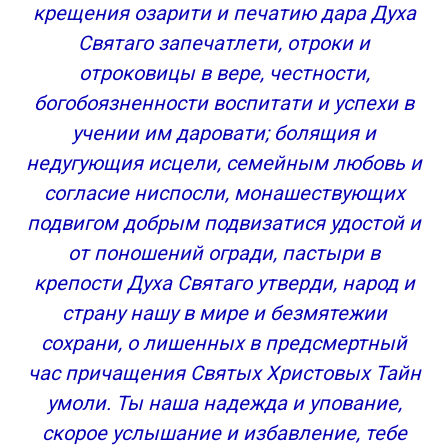
крещения озарити и печатию дара Духа
здравии
Святаго запечатлети, отроки и
Молитва Ксении Петербургской о семейной
отроковицы в вере, честности,
благополучии
богобоязненности воспитати и успехи в
Молитва Ксении Блаженной о помощи
Сохранить акафист в социальных сетях:
учении им даровати; болящия и
Навигация по записям
недугующия исцели, семейным любовь и
4 сильных молитвы Ксении Петербургской : 19
согласие ниспосли, монашествующих
комментариев
подвигом добрым подвизатися удостой и
Молитва Ксении Петербургской о здоровье
от поношений огради, пастыри в
Сильная молитва Ксении Петербургской о
крепости Духа Святаго утверди, народ и
здоровье
Текст молитвы Ксении Петербургской о
страну нашу в мире и безмятежии
здоровье
сохрани, о лишенных в предсмертный
Молитва Ксении Петербургской о любви,
час причащения Святых Христовых Тайн
замужестве и семейном благополучии
умоли. Ты наша надежда и упование,
Как правильно просить помощи у Ксении
скорое услышание и избавление, тебе
Петербургской?