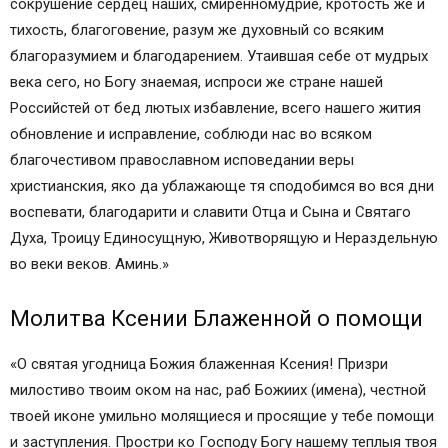
сокрушение сердец наших, смиренномудрие, кротость же и
тихость, благоговение, разум же духовный со всяким
благоразумием и благодарением. Утаившая себе от мудрых
века сего, но Богу знаемая, испроси же стране нашей
Российстей от бед лютых избавление, всего нашего жития
обновление и исправление, соблюди нас во всяком
благочестивом православном исповедании веры
христианския, яко да ублажающе тя сподобимся во вся дни
воспевати, благодарити и славити Отца и Сына и Святаго
Духа, Троицу Единосущную, Животворящую и Нераздельную
во веки веков. Аминь.»
Молитва Ксении Блаженной о помощи
«О святая угодница Божия блаженная Ксения! Призри
милостиво твоим оком на нас, раб Божиих (имена), честной
твоей иконе умильно молящиеся и просящие у тебе помощи
и заступления. Простри ко Господу Богу нашему теплыя твоя