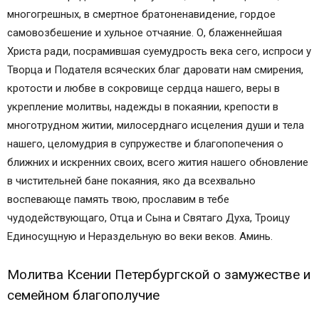
многогрешных, в смертное братоненавидение, гордое
самовозбешение и хульное отчаяние. О, блаженнейшая
Христа ради, посрамившая суемудрость века сего, испроси у
Творца и Подателя всяческих благ даровати нам смирения,
кротости и любве в сокровище сердца нашего, веры в
укрепление молитвы, надежды в покаянии, крепости в
многотрудном житии, милосерднаго исцеления души и тела
нашего, целомудрия в супружестве и благопопечения о
ближних и искренних своих, всего жития нашего обновление
в чистительней бане покаяния, яко да всехвально
воспевающе память твою, прославим в тебе
чудодействующаго, Отца и Сына и Святаго Духа, Троицу
Единосущную и Нераздельную во веки веков. Аминь.
Молитва Ксении Петербургской о замужестве и
семейном благополучие