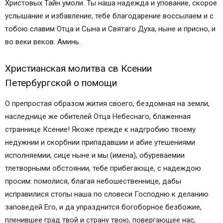
Христовых Тайн умоли. Ты наша надежда и упование, скорое
услышание и избавление, тебе благодарение воссылаем и с
тобою славим Отца и Сына и Святаго Духа, ныне и присно, и
во веки веков. Аминь.
Христианская молитва св Ксении
Петербургской о помощи
О препростая образом жития своего, бездомная на земли,
наследнице же обителей Отца Небеснаго, блаженная
страннице Ксение! Якоже прежде к надгробию твоему
недужнии и скорбнии припадавшии и абие утешениями
исполняемии, сице ныне и мы (имена), обуреваемии
тлетворными обстоянии, тебе прибегающе, с надеждою
просим: помолися, благая небошественнице, дабы
исправилися стопы наша по словеси Господню к деланию
заповедей Его, и да упразднится богоборное безбожие,
пленившее град твой и страну твою, повергающее нас,