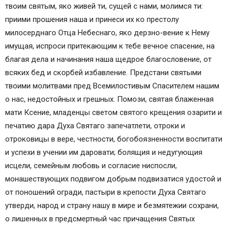
твоим святым, яко живей ти, сущей с нами, молимся ти:
приими прошения наша и принеси их ко престолу
милосерднаго Отца Небеснаго, яко дерзно-вение к Нему
имущая, испроси притекающим к тебе вечное спасение, на
благая дела и начинания наша щедрое благословение, от
всяких бед и скорбей избавление. Предстани святыми
твоими молитвами пред Всемилостивым Спасителем нашим
о нас, недостойных и грешных. Помози, святая блаженная
мати Ксение, младенцы светом святого крещения озарити и
печатию дара Духа Святаго запечатлети, отроки и
отроковицы в вере, честности, богобоязненности воспитати
и успехи в учении им даровати; болящия и недугующия
исцели, семейным любовь и согласие ниспосли,
монашествующих подвигом добрым подвизатися удостой и
от поношений огради, пастыри в крепости Духа Святаго
утверди, народ и страну нашу в мире и безмятежии сохрани,
о лишенных в предсмертный час причащения Святых