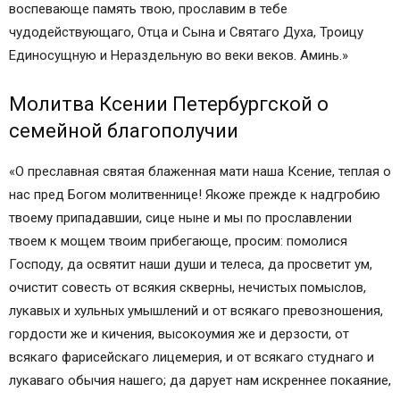
воспевающе память твою, прославим в тебе
чудодействующаго, Отца и Сына и Святаго Духа, Троицу
Единосущную и Нераздельную во веки веков. Аминь.»
Молитва Ксении Петербургской о
семейной благополучии
«О преславная святая блаженная мати наша Ксение, теплая о
нас пред Богом молитвеннице! Якоже прежде к надгробию
твоему припадавшии, сице ныне и мы по прославлении
твоем к мощем твоим прибегающе, просим: помолися
Господу, да освятит наши души и телеса, да просветит ум,
очистит совесть от всякия скверны, нечистых помыслов,
лукавых и хульных умышлений и от всякаго превозношения,
гордости же и кичения, высокоумия же и дерзости, от
всякаго фарисейскаго лицемерия, и от всякаго студнаго и
лукаваго обычия нашего; да дарует нам искреннее покаяние,