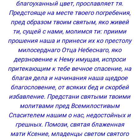
Ксении
благоуханный цвет, прославляет тя.
Канонический текст тропаря и кондака
Предстояще на месте твоего погребения,
блаженной Ксении Петербургской
пред образом твоим святым, яко живей
Слушать на видео молитву Ксении
ти, сущей с нами, молимся ти: приими
Петербургской
прошения наша и принеси их ко престолу
Православная молитва святой Ксении
милосерднаго Отца Небеснаго, яко
Петербургской о любви
Христианская молитва св Ксении
дерзновение к Нему имущая, испроси
Петербургской о помощи
притекающим к тебе вечное спасение, на
Молитва Ксении Петербургской о замужестве
благая дела и начинания наша щедрое
и семейном благополучие
благословение, от всяких бед и скорбей
Текст молитвы святой блаженной Ксении
избавление. Предстани святыми твоими
Петербургской о здоровье
молитвами пред Всемилостивым
Православные молитвы ☦
4 сильных молитвы Ксении Петербургской
Спасителем нашим о нас, недостойных и
Молитвы Ксении Петербургской о замужестве и
грешных. Помози, святая блаженная
о даровании детей
мати Ксение, младенцы светом святого
Молитва Ксении Петербургской о любви и