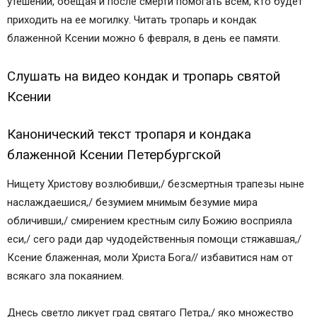
утешении, обещая и после смерти помогать всем, кто будет
приходить на ее могилку. Читать тропарь и кондак
блаженной Ксении можно 6 февраля, в день ее памяти.
Слушать на видео кондак и тропарь святой
Ксении
Канонический текст тропаря и кондака
блаженной Ксении Петербургской
Нищету Христову возлюбивши,/ безсмертныя трапезы ныне
наслаждаешися,/ безумием мнимым безумие мира
обличивши,/ смирением крестным силу Божию восприяла
еси,/ сего ради дар чудодейственныя помощи стяжавшая,/
Ксение блаженная, моли Христа Бога// избавитися нам от
всякаго зла покаянием.
Днесь светло ликует град святаго Петра,/ яко множество