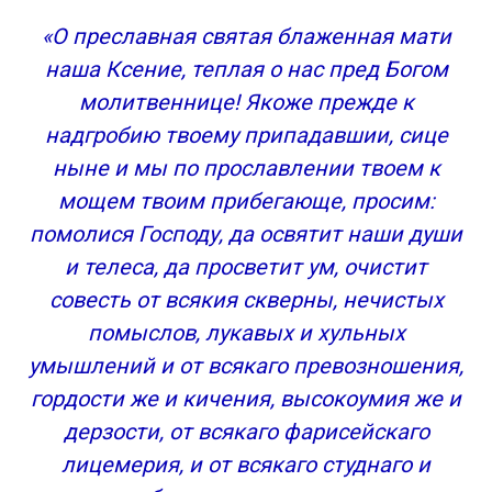
«О преславная святая блаженная мати
наша Ксение, теплая о нас пред Богом
молитвеннице! Якоже прежде к
надгробию твоему припадавшии, сице
ныне и мы по прославлении твоем к
мощем твоим прибегающе, просим:
помолися Господу, да освятит наши души
и телеса, да просветит ум, очистит
совесть от всякия скверны, нечистых
помыслов, лукавых и хульных
умышлений и от всякаго превозношения,
гордости же и кичения, высокоумия же и
дерзости, от всякаго фарисейскаго
лицемерия, и от всякаго студнаго и