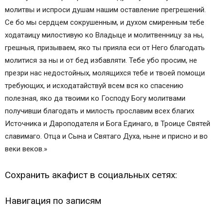
молитвы и испроси душам нашим оставление прегрешений.
Се бо мы сердцем сокрушенным, и духом смиренным тебе
ходатаицу милостивую ко Владыце и молитвенницу за ны,
грешныя, призываем, яко ты прияла еси от Него благодать
молитися за ны и от бед избавляти. Тебе убо просим, не
презри нас недостойных, молящихся тебе и твоей помощи
требующих, и исходатайствуй всем вся ко спасению
полезная, яко да твоими ко Господу Богу молитвами
получивши благодать и милость прославим всех благих
Источника и Дароподателя и Бога Единаго, в Троице Святей
славимаго. Отца и Сына и Святаго Духа, ныне и присно и во
веки веков.»
Сохранить акафист в социальных сетях:
Навигация по записям