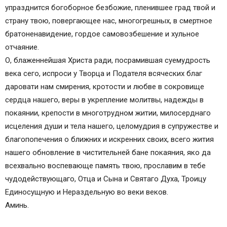
упразднится богоборное безбожие, пленившее град твой и
страну твою, повергающее нас, многогрешных, в смертное
братоненавидение, гордое самовозбешение и хульное
отчаяние.
О, блаженнейшая Христа ради, посрамившая суемудрость
века сего, испроси у Творца и Подателя всяческих благ
даровати нам смирения, кротости и любве в сокровище
сердца нашего, веры в укрепление молитвы, надежды в
покаянии, крепости в многотрудном житии, милосерднаго
исцеления души и тела нашего, целомудрия в супружестве и
благопопечения о ближних и искренних своих, всего жития
нашего обновление в чистительней бане покаяния, яко да
всехвально воспевающе память твою, прославим в тебе
чудодействующаго, Отца и Сына и Святаго Духа, Троицу
Единосущную и Нераздельную во веки веков.
Аминь.