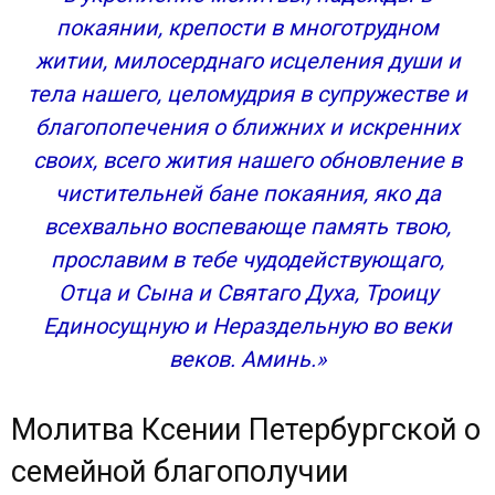
4 сильных молитвы Ксении Петербургской
покаянии, крепости в многотрудном
Молитвы Ксении Петербургской о замужестве и
житии, милосерднаго исцеления души и
о даровании детей
тела нашего, целомудрия в супружестве и
Молитва Ксении Петербургской о любви и
здравии
благопопечения о ближних и искренних
Молитва Ксении Петербургской о семейной
своих, всего жития нашего обновление в
благополучии
чистительней бане покаяния, яко да
Молитва Ксении Блаженной о помощи
всехвально воспевающе память твою,
Сохранить акафист в социальных сетях:
прославим в тебе чудодействующаго,
Навигация по записям
Отца и Сына и Святаго Духа, Троицу
4 сильных молитвы Ксении Петербургской : 19
комментариев
Единосущную и Нераздельную во веки
веков. Аминь.»
Молитва Ксении Петербургской о
семейной благополучии