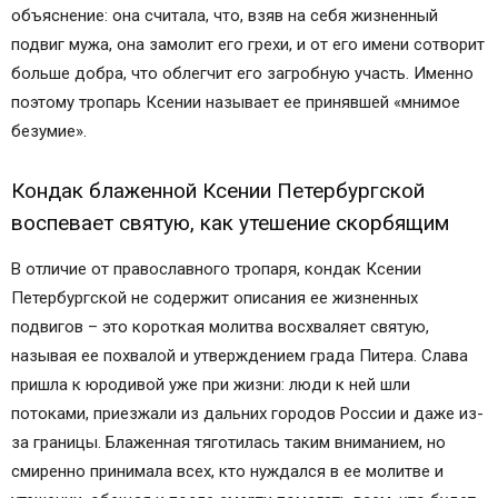
объяснение: она считала, что, взяв на себя жизненный
подвиг мужа, она замолит его грехи, и от его имени сотворит
больше добра, что облегчит его загробную участь. Именно
поэтому тропарь Ксении называет ее принявшей «мнимое
безумие».
Кондак блаженной Ксении Петербургской
воспевает святую, как утешение скорбящим
В отличие от православного тропаря, кондак Ксении
Петербургской не содержит описания ее жизненных
подвигов – это короткая молитва восхваляет святую,
называя ее похвалой и утверждением града Питера. Слава
пришла к юродивой уже при жизни: люди к ней шли
потоками, приезжали из дальних городов России и даже из-
за границы. Блаженная тяготилась таким вниманием, но
смиренно принимала всех, кто нуждался в ее молитве и