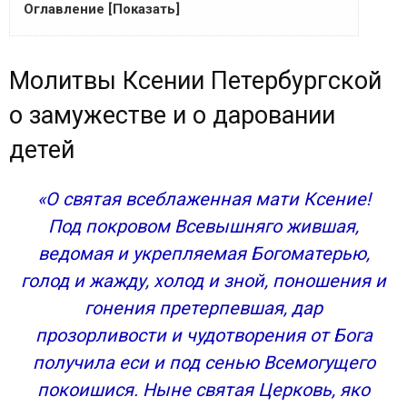
Оглавление [Показать]
Молитвы Ксении Петербургской о
Молитвы Ксении Петербургской
замужестве и о даровании детей
Молитва Ксении Петербургской о любви и
о замужестве и о даровании
здравии
детей
Молитва Ксении Петербургской о семейной
благополучии
«О святая всеблаженная мати Ксение!
Молитва Ксении Блаженной о помощи
Сохранить акафист в социальных сетях:
Под покровом Всевышняго жившая,
Сильная молитва блаженной Ксении
ведомая и укрепляемая Богоматерью,
Петербургской, российской святой
голод и жажду, холод и зной, поношения и
Тропарь Ксении Петербургской как короткая
гонения претерпевшая, дар
молитва святой
прозорливости и чудотворения от Бога
Кондак блаженной Ксении Петербургской
получила еси и под сенью Всемогущего
воспевает святую, как утешение скорбящим
Слушать на видео кондак и тропарь святой
покоишися. Ныне святая Церковь, яко