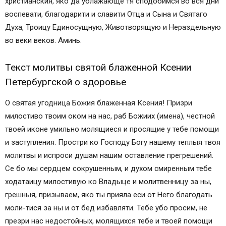
христианския, яко да ублажающе тя сподобимся во вся дни
воспевати, благодарити и славити Отца и Сына и Святаго
Духа, Троицу Единосущную, Животворящую и Нераздельную
во веки веков. Аминь.
Текст молитвы святой блаженной Ксении
Петербургской о здоровье
О святая угодница Божия блаженная Ксения! Призри
милостиво твоим оком на нас, раб Божиих (имена), честной
твоей иконе умильно молящиеся и просящие у тебе помощи
и заступления. Простри ко Господу Богу нашему теплыя твоя
молитвы и испроси душам нашим оставление прегрешений.
Се бо мы сердцем сокрушенным, и духом смиренным тебе
ходатаицу милостивую ко Владыце и молитвенницу за ны,
грешныя, призываем, яко ты прияла еси от Него благодать
моли-тися за ны и от бед избавляти. Тебе убо просим, не
презри нас недостойных, молящихся тебе и твоей помощи