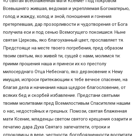
«О святая всеблаженная мати Ксение! Под покровом
Всевышняго жившая, ведомая и укрепляемая Богоматерью,
голод и жажду, холод и зной, поношения и гонения
претерпевшая, дар прозорливости и чудотворения от Бога
получила еси и под сенью Всемогущего покоишися. Ныне
святая Церковь, яко благоуханный цвет, прославляет тя.
Предстояще на месте твоего погребения, пред образом
твоим святым, яко живей ти, сущей с нами, молимся ти:
приими прошения наша и принеси их ко престолу
милосерднаго Отца Небеснаго, яко дерзновение к Нему
имущая, испроси притекающим к тебе вечное спасение, на
благая дела и начинания наша щедрое благословение, от
всяких бед и скорбей избавление. Предстани святыми
твоими молитвами пред Всемилостивым Спасителем нашим
о нас, недостойных и грешных. Помози, святая блаженная
мати Ксение, младенцы светом святого крещения озарити и
печатию дара Духа Святаго запечатлети, отроки и
отроковицы в вере, честности, богобоязненности воспитати