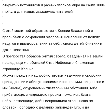
открытых источников и разных уголков мира на сайте 1000-
molitv.ru для наших уважаемых читателей.
'
'
С этой молитвой обращаются к Ксении Блаженной с
просьбами о сохранении здоровья, исцелении от всяких
недугов и выздоровлении за себя, своих детей, близких и
даже животных.
О препростая образом жития своего, бездомная на земли,
наследнице же обителей Отца Небеснаго, блаженная
страннице Ксение!
Якоже прежде к надгробию твоему недужнии и скорбнии
припадавшии и абие утешениями исполняемии, сице ныне и
мы (имена), обуреваемии тлетворными обстоянии, тебе
прибегающе, с надеждою просим: помолися, благая
небошественнице, дабы исправилися стопы наша по
словеси Господню к деланию заповедей Его, и да