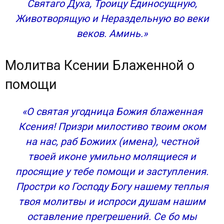
Святаго Духа, Троицу Единосущную,
Животворящую и Нераздельную во веки
веков. Аминь.»
Молитва Ксении Блаженной о
помощи
«О святая угодница Божия блаженная
Ксения! Призри милостиво твоим оком
на нас, раб Божиих (имена), честной
твоей иконе умильно молящиеся и
просящие у тебе помощи и заступления.
Простри ко Господу Богу нашему теплыя
твоя молитвы и испроси душам нашим
оставление прегрешений. Се бо мы