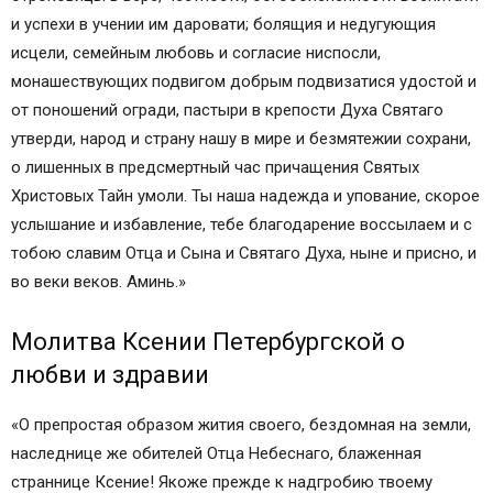
и успехи в учении им даровати; болящия и недугующия
исцели, семейным любовь и согласие ниспосли,
монашествующих подвигом добрым подвизатися удостой и
от поношений огради, пастыри в крепости Духа Святаго
утверди, народ и страну нашу в мире и безмятежии сохрани,
о лишенных в предсмертный час причащения Святых
Христовых Тайн умоли. Ты наша надежда и упование, скорое
услышание и избавление, тебе благодарение воссылаем и с
тобою славим Отца и Сына и Святаго Духа, ныне и присно, и
во веки веков. Аминь.»
Молитва Ксении Петербургской о
любви и здравии
«О препростая образом жития своего, бездомная на земли,
наследнице же обителей Отца Небеснаго, блаженная
страннице Ксение! Якоже прежде к надгробию твоему