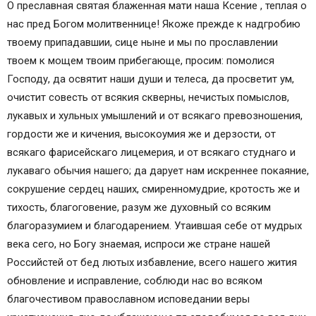
О преславная святая блаженная мати наша Ксение , теплая о
нас пред Богом молитвеннице! Якоже прежде к надгробию
твоему припадавшии, сице ныне и мы по прославлении
твоем к мощем твоим прибегающе, просим: помолися
Господу, да освятит наши души и телеса, да просветит ум,
очистит совесть от всякия скверны, нечистых помыслов,
лукавых и хульных умышлений и от всякаго превозношения,
гордости же и кичения, высокоумия же и дерзости, от
всякаго фарисейскаго лицемерия, и от всякаго студнаго и
лукаваго обычия нашего; да дарует нам искреннее покаяние,
сокрушение сердец наших, смиренномудрие, кротость же и
тихость, благоговение, разум же духовный со всяким
благоразумием и благодарением. Утаившая себе от мудрых
века сего, но Богу знаемая, испроси же стране нашей
Российстей от бед лютых избавление, всего нашего жития
обновление и исправление, соблюди нас во всяком
благочестивом православном исповедании веры