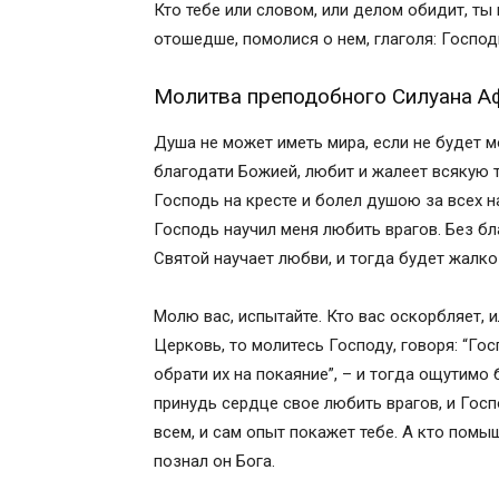
Молитвы об обижающих нас
Кто тебе или словом, или делом обидит, ты н
Молитва о ненавидящих и обидящих на
отошедше, помолися о нем, глаголя: Господи
Зачем читать молитву о ненавидящих 
Молитва, чтобы простить ненавидящих
Молитва преподобного Силуана А
Что делать если тебя сильно обидели, 5
Душа не может иметь мира, если не будет м
Похожие темы
благодати Божией, любит и жалеет всякую т
Предыдущие записи из текущего разд
Господь на кресте и болел душою за всех н
Поделитесь с друзьями
Господь научил меня любить врагов. Без б
Оставить комментарий
Святой научает любви, и тогда будет жалко
Короткие молитвы от обиды, злости, гн
Похожие темы
Молю вас, испытайте. Кто вас оскорбляет, и
Предыдущие записи из текущего разд
Церковь, то молитесь Господу, говоря: “Гос
Поделитесь с друзьями
обрати их на покаяние”, – и тогда ощутимо
Количество отзывов: 7
принудь сердце свое любить врагов, и Госп
Оставить комментарий
всем, и сам опыт покажет тебе. А кто помыш
Молитва за врагов
познал он Бога.
<img data-flat-attr="img" class="size-full 
src="https://images2-focus-opensocial.g