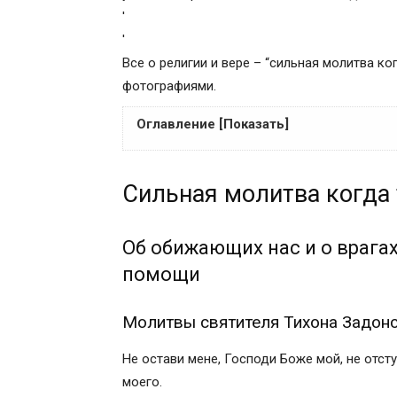
'
'
Все о религии и вере – “сильная молитва к
фотографиями.
Оглавление [Показать]
Сильная молитва когда тебя обидели
Сильная молитва когда 
Об обижающих нас и о врагах наших, о
Молитвы святителя Тихона Задонског
Молитва преподобного Силуана Афон
Об обижающих нас и о врага
Молитва вдовы о защите, о помощи, о
помощи
(составлена святой равноапостольной
Православные иконы и молитвы
Молитвы святителя Тихона Задон
Информационный сайт про иконы, моли
Молитва о ненавидящих и обидящих на
Не остави мене, Господи Боже мой, не отст
Молитва о ненавидящих и обидящих на
моего.