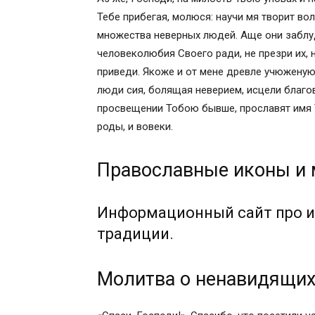
Символ Веры
Тебе прибегая, молюся: научи мя творит вол
Редкие молитвы
множества неверных людей. Аще они заблуд
МОЛИТВЫ СВЯТЫХ О СТЯЖАНИИ ДАР
человеколюбия Своего ради, не презри их, 
Неусыпаемая псалтирь
приведи. Якоже и от мене древле учюженую 
МОЛИТВЫ СВЯТЫХ К БОЖИЕЙ МАТЕР
люди сия, болящая неверием, исцели благове
Неусыпаемая псалтирь
просвещении Тобою бывше, прославят имя Т
МОЛИТВЫ СВЯТЫХ О ДЕТЯХ, О ЗДРА
роды, и вовеки.
Неусыпаемая псалтирь
Как молиться о пьяных
Православные иконы и
МОЛИТВЫ СВЯТЫХ О МИРЕ В СЕМЬЕ
МОЛИТВЫ ОБ ОБИЖАЮЩИХ НАС И О В
ПОМОЩИ
Информационный сайт про и
КАК МОЛИТЬСЯ В СКОРБЯХ И ГОНЕН
традиции.
Молебен о здравии
Сорокоуст о упокоении
Молитва о ненавидящих
МОЛИТВЫ В БОЛЕЗНЯХ И БЛАГОДАРЕ
МОЛИТВЫ ПЕРЕД, СВОЕЙ КОНЧИНОЙ