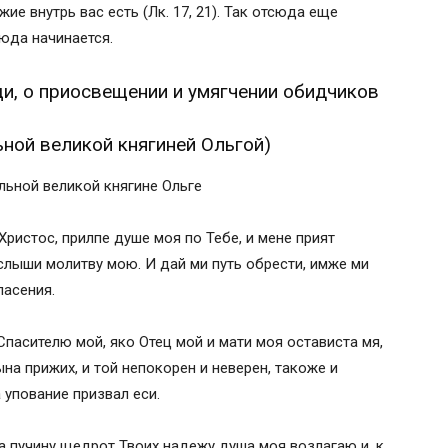
ие внутрь вас есть (Лк. 17, 21). Так отсюда еще
 великой княгиней Ольгой)
сюда начинается.
твы, православные традиции.
и, о приосвещении и умягчении обидчиков
с
с «Прости, Господи Человеколюбче»
ной великой княгиней Ольгой)
 молитв
льной великой княгине Ольге
ела
ристос, прилпе душе моя по Тебе, и мене прият
услыши молитву мою. И дай ми путь обрести, имже ми
пасения.
ева и ненависти
пасителю мой, яко Отец мой и мати моя остависта мя,
ела
ына прижих, и той непокорен и неверен, такоже и
 упование призвал еси.
на пучину щедрот Твоих надежу душа моя возлагаю и, к