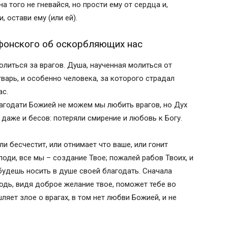
а того не гневайся, но прости ему от сердца и,
с
, остави ему (или ей).
и обидящих нас?
 и обидящих нас Игнатия Брянчанинова
фонского об оскорбляющих нас
 молитв
олиться за врагов. Душа, наученная молиться от
варь, и особенно человека, за которого страдал
ела
ас.
лагодати Божией не можем мы любить врагов, но Дух
 даже и бесов: потеряли смирение и любовь к Богу.
ева и ненависти
ли бесчестит, или отнимает что ваше, или гонит
ела
поди, все мы – создание Твое; пожалей рабов Твоих, и
 будешь носить в душе своей благодать. Сначала
одь, видя доброе желание твое, поможет тебе во
ляет злое о врагах, в том нет любви Божией, и не
wp-image-2174 aligncenter"
oogleusercontent.com/gadgets/proxy?