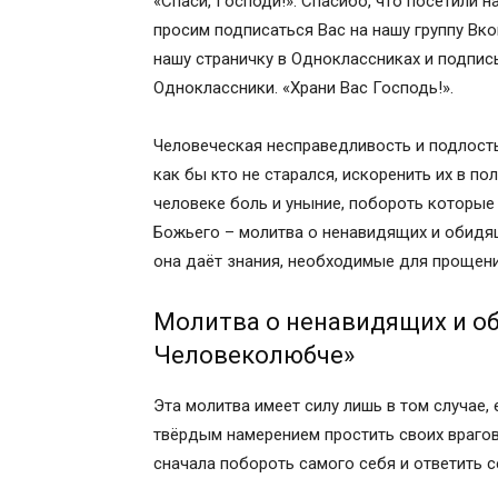
«Спаси, Господи!». Спасибо, что посетили н
Неусыпаемая псалтирь
просим подписаться Вас на нашу группу Вк
Заказ треб на Святой Земле
нашу страничку в Одноклассниках и подпис
Какая молитва когда тебя обидели
Одноклассники. «Храни Вас Господь!».
Об обижающих нас и о врагах наших, о
Молитвы святителя Тихона Задонског
Человеческая несправедливость и подлость
Молитва преподобного Силуана Афон
как бы кто не старался, искоренить их в п
Молитва вдовы о защите, о помощи, о
человеке боль и уныние, побороть которые 
(составлена святой равноапостольной
Божьего – молитва о ненавидящих и обидящи
Что делать если тебя сильно обидели, 5
она даёт знания, необходимые для прощени
Похожие темы
Предыдущие записи из текущего разд
Молитва о ненавидящих и об
Поделитесь с друзьями
Человеколюбче»
Оставить комментарий
Короткие молитвы от обиды, злости, гн
Эта молитва имеет силу лишь в том случае,
Похожие темы
твёрдым намерением простить своих врагов 
Предыдущие записи из текущего разд
сначала побороть самого себя и ответить 
Поделитесь с друзьями
Количество отзывов: 7