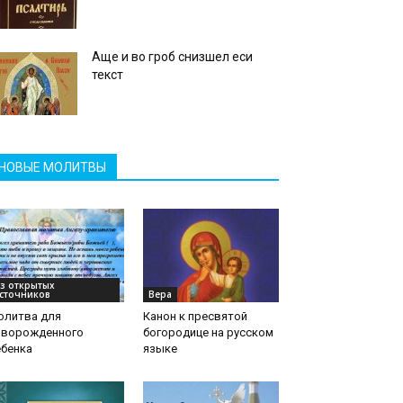
Аще и во гроб снизшел еси
текст
НОВЫЕ МОЛИТВЫ
з открытых
сточников
Вера
олитва для
Канон к пресвятой
оворожденного
богородице на русском
ебенка
языке