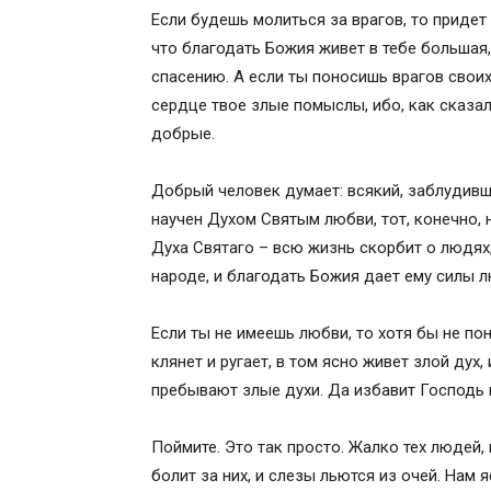
Если будешь молиться за врагов, то придет 
url=https%3A%2F%2F1000-molitv.ru%2Fwp
что благодать Божия живет в тебе большая,
content%2Fuploads%2F2018%2F12%2Fmolit
спасению. А если ты поносишь врагов своих,
10.jpg&amp;container=focus&amp;gadge
сердце твое злые помыслы, ибо, как сказа
rewriteMime=image%2F*" alt="молитва н
добрые.
width="600" height="390">
Как бороться с обидой и злом
Добрый человек думает: всякий, заблудивши
Полезное видео: 5 наставлений Серафи
научен Духом Святым любви, тот, конечно, 
Молитва Богородице о врагах
Духа Святаго – всю жизнь скорбит о людях,
Полезное видео: оберегающая семью о
народе, и благодать Божия дает ему силы л
Молитва об обидчиках на все случаи жи
Полезное видео: молитва о врагах
Если ты не имеешь любви, то хотя бы не поно
Вывод
клянет и ругает, в том ясно живет злой дух, 
Молитва на обидевшего человека
пребывают злые духи. Да избавит Господь 
Об обижающих нас и о врагах наших, о
Молитвы святителя Тихона Задонског
Поймите. Это так просто. Жалко тех людей,
Молитва преподобного Силуана Афон
болит за них, и слезы льются из очей. Нам 
Молитва вдовы о защите, о помощи, о