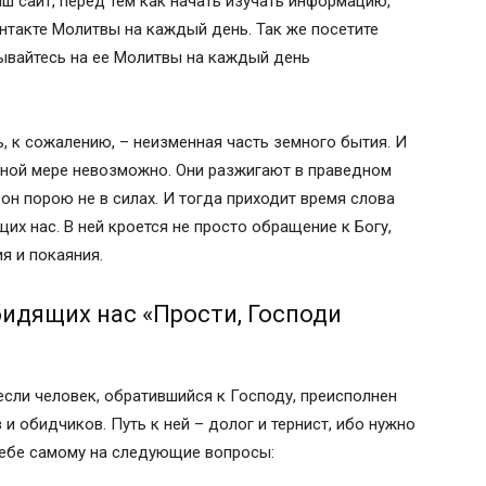
аш сайт, перед тем как начать изучать информацию,
онтакте Молитвы на каждый день. Так же посетите
ывайтесь на ее Молитвы на каждый день
 неотступной Божией помощи
о
, к сожалению, – неизменная часть земного бытия. И
ского об оскорбляющих нас
олной мере невозможно. Они разжигают в праведном
 приосвещении и умягчении обидчиков
он порою не в силах. И тогда приходит время слова
 великой княгиней Ольгой)
х нас. В ней кроется не просто обращение к Богу,
 молитв
я и покаяния.
ела
идящих нас «Прости, Господи
ева и ненависти
 если человек, обратившийся к Господу, преисполнен
и обидчиков. Путь к ней – долог и тернист, ибо нужно
ела
себе самому на следующие вопросы: