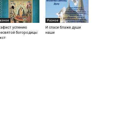
азное
Разное
кафист успению
И спаси блаже души
ресвятой богородицы
наши
кст