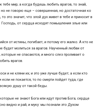
к тебе мир; а когда будешь любить врагов, то знай,
-
 но не говорю еще – совершенная, но достаточная ко
va-na-cheloveka-kotoryy-menya-obidel-
 то это значит, что злой дух живет в тебе и приносит в
t=a&amp;no_expand=1&amp;resize_h=0&amp;
л Господь, от сердца исходят помышления злые или
а человека который меня обидел"
йся от истины, погибает, и потому его жалко. А кто не
ма Саровского о прощении обид
не будет молиться за врагов. Наученный любви от
 которые не спасаются, и много слез проливает о
т врагов молитва Богородице
юбить врагов.
зни
си и не кляни их; и это уже лучше будет; а если кто
и если не покается, то по смерти пойдет туда, где
всякую душу от такой беды.
 неотступной Божией помощи
о
 которые не знают Бога или идут против Бога; сердце
ского об оскорбляющих нас
ясно видно и рай, и муку: мы познали это Духом
 приосвещении и умягчении обидчиков