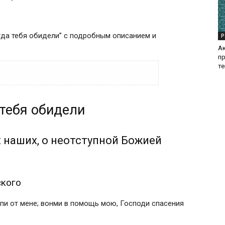
огда тебя обидели” с подробным описанием и
Р
А
п
те
тебя обидели
 неотступной Божией помощи
о
ского об оскорбляющих нас
х наших, о неотступной Божией
 приосвещении и умягчении обидчиков
 великой княгиней Ольгой)
ского
твы, православные традиции.
с
упи от мене; вонми в помощь мою, Господи спасения
с «Прости, Господи Человеколюбче»