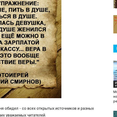
И
и
М
н
р
ня обидел - со всех открытых источников и разных
аших уважаемых читателей.