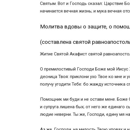
Святым. Вот и Господь сказал: Царствие Бож
(составлена святой равноапостольной
начинается вечная жизнь; и мука вечная от
Православные иконы и молитвы
Информационный сайт про иконы, моли
Молитва вдовы о защите, о помощ
Молитва о ненавидящих и обидящих на
Молитва о ненавидящих и обидящих на
(составлена святой равноапостоль
Молитвы об обижающих нас
Что делать если тебя сильно обидели, 5
Житие Святой Акафист святой равноапосто
Похожие темы
Предыдущие записи из текущего разд
О премилостивый Господи Боже мой Иисус Х
Поделитесь с друзьями
десница Твоя: приклони ухо Твое ко мне и 
Оставить комментарий
получу угодити Тебе: бо жажду источника с
Короткие молитвы от обиды, злости, гн
Похожие темы
Помощник ми буди и не остави мене. Боже С
Предыдущие записи из текущего разд
и супруга лишена бых; от него же единаго с
Поделитесь с друзьями
людие неверни. Ты же, Господи, едину мя на
Количество отзывов: 7
Оставить комментарий
Аз же, Господи, на милость Твою уповах и 