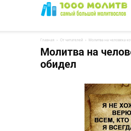
1000
Главная
От читателей
Молитва на человека к
Молитва на челов
обидел
Молитв