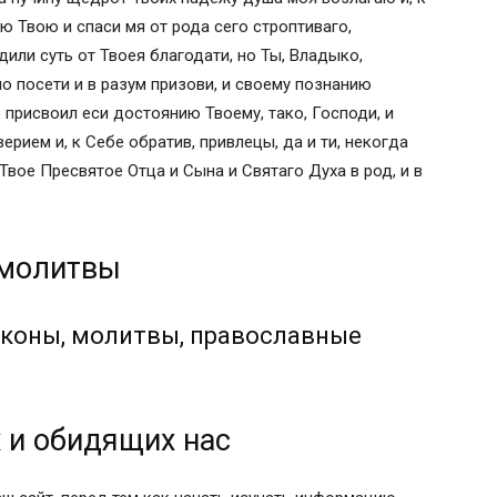
ю Твою и спаси мя от рода сего строптиваго,
или суть от Твоея благодати, но Ты, Владыко,
ОВ ДУХА СВЯТАГО
но посети и в разум призови, и своему познанию
присвоил еси достоянию Твоему, тако, Господи, и
И
рием и, к Себе обратив, привлецы, да и ти, некогда
вое Пресвятое Отца и Сына и Святаго Духа в род, и в
ВИИ И СПАСЕНИИ РОДНЫХ И БЛИЗКИХ
 молитвы
РАГАХ НАШИХ, О НЕОТСТУПНОЙ БОЖИЕЙ
коны, молитвы, православные
ИЯХ
 и обидящих нас
НИЯ ЗА ИСЦЕЛЕНИЯ ОТ БОЛЕЗНИЙ