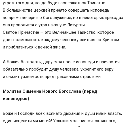
утром того дня, когда будет совершаться Таинство.
Молитвы после причащения
В большинстве церквей принято совершать исповедь
Молитва первая
во время вечернего богослужения, но в некоторых приходах
Молитва св. Василия Великого
она проводится с утра накануне Литургии.
Молитва после причастия к Пресвятой
Святое Причастие — это Величайшее Таинство, которое
Богородице
дает возможность каждому человеку слиться со Христом
Обязательные молитвы и каноны перед
и приблизиться к вечной жизни.
причастием
В чем суть Святого Причастия
А Божия благодать, даруемая после исповеди и причастия,
Как приготовить свое тело и душу к Причастию
обязательно пробудит душу человека, укрепит его веру
Канонические молитвы – подготовка к святому
и снизит уязвимость пред греховными страстями.
таинству
Памятка верующему: как проходит таинство
Молитва Симеона Нового Богослова (перед
Причастия
исповедью)
Особенные случаи
Дети – безгрешные агнцы
Боже и Господи всех, всякаго дыхания и души имый власть,
Больные и не способные выдержать
един исцелити мя могий! Услыши моление мя, окаянного,
испытание по здоровью