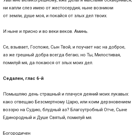
Увы мне великогрешному, иже делы и мысльми осквернився,
ни капли слез имею от жестосердия; ныне возникни
от земли, душе моя, и покайся от злых дел твоих.
И ныне и присно и во веки веков. Аминь.
Се, взывает, Госпоже, Сын Твой, и поучает нас на доброе,
аз же грешный добра всегда бегаю; но Ты, Милостивая,
помилуй мя, да покаюся от злых моих дел.
Седален, глас 6-й
Помышляю день страшный и плачуся деяний моих лукавых:
како отвещаю Безсмертному Царю, или коим дерзновением
воззрю на Судию, блудный аз? Благоутробный Отче, Сыне
Единородный и Душе Святый, помилуй мя.
Богородичен