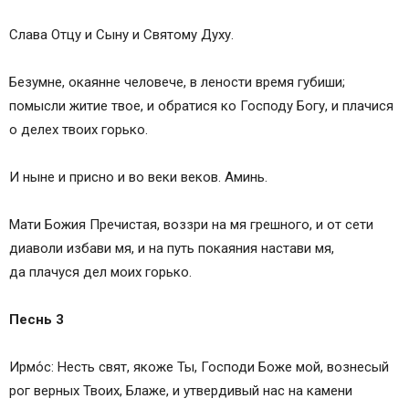
Слава Отцу и Сыну и Святому Духу.
Безумне, окаянне человече, в лености время губиши;
помысли житие твое, и обратися ко Господу Богу, и плачися
о делех твоих горько.
И ныне и присно и во веки веков. Аминь.
Мати Божия Пречистая, воззри на мя грешного, и от сети
диаволи избави мя, и на путь покаяния настави мя,
да плачуся дел моих горько.
Песнь 3
Ирмо́с: Несть свят, якоже Ты, Господи Боже мой, вознесый
рог верных Твоих, Блаже, и утвердивый нас на камени