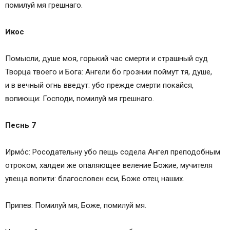
помилуй мя грешнаго.
Икос
Помысли, душе моя, горький час смерти и страшный суд
Творца твоего и Бога: Ангели бо грознии поймут тя, душе,
и в вечный огнь введут: убо прежде смерти покайся,
вопиющи: Господи, помилуй мя грешнаго.
Песнь 7
Ирмо́с: Росодательну убо пещь содела Ангел преподобным
отроком, халдеи же опаляющее веление Божие, мучителя
увеща вопити: благословен еси, Боже отец наших.
Припев: Помилуй мя, Боже, помилуй мя.