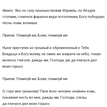
Ирмо́с: Яко по суху пешешествовав Израиль, по бездне
стопами, гонителя фараона видя потопляема, Богу победную
песнь поим, вопияше.
Припев: Помилуй мя, Боже, помилуй мя.
Ныне приступих аз грешный и обремененный к Тебе,
Владыце и Богу моему; не смею же взирати на небо, токмо
молюся, глаголя: даждь ми, Господи, ум, да плачуся дел
моих горько.
Припев: Помилуй мя, Боже, помилуй мя.
О, горе мне грешному! Паче всех человек окаянен есмь,
покаяния несть во мне; даждь ми, Господи, слезы,
да плачуся дел моих горько.