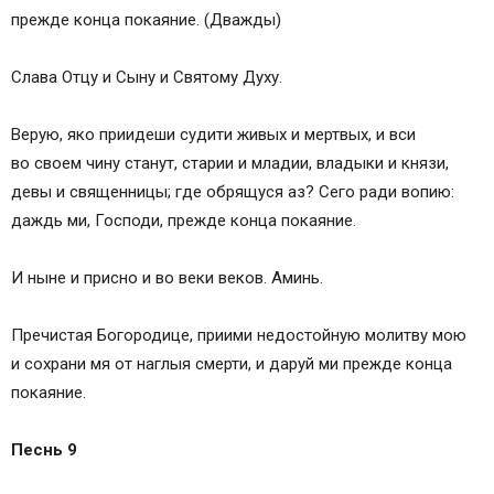
прежде конца покаяние. (Дважды)
Слава Отцу и Сыну и Святому Духу.
Верую, яко приидеши судити живых и мертвых, и вси
во своем чину станут, старии и младии, владыки и князи,
девы и священницы; где обрящуся аз? Сего ради вопию:
даждь ми, Господи, прежде конца покаяние.
И ныне и присно и во веки веков. Аминь.
Пречистая Богородице, приими недостойную молитву мою
и сохрани мя от наглыя смерти, и даруй ми прежде конца
покаяние.
Песнь 9