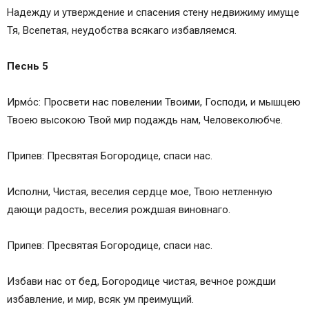
Надежду и утверждение и спасения стену недвижиму имуще
Тя, Всепетая, неудобства всякаго избавляемся.
Песнь 5
Ирмо́с: Просвети нас повелении Твоими, Господи, и мышцею
Твоею высокою Твой мир подaждь нам, Человеколюбче.
Припев: Пресвятая Богородице, спаси нас.
Исполни, Чистая, веселия сердце мое, Твою нетленную
дающи радость, веселия рождшая виновнаго.
Припев: Пресвятая Богородице, спаси нас.
Избaви нас от бед, Богородице чистая, вечное рождши
избавление, и мир, всяк ум преимущий.