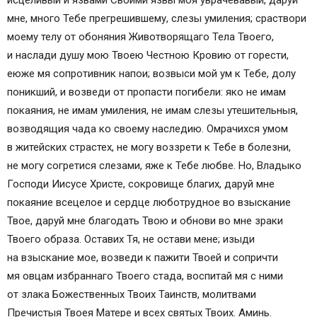
исцеливый и язвами Своими язвы моя уврачевавый, даруй
мне, много Тебе прегрешившему, слезы умиления; сраствори
моему телу от обоняния Животворящаго Тела Твоего,
и наслади душу мою Твоею Честною Кровию от горести,
еюже мя сопротивник напои; возвыси мой ум к Тебе, долу
поникший, и возведи от пропасти погибели: яко не имам
покаяния, не имам умиления, не имам слезы утешительныя,
возводящия чада ко своему наследию. Омрачихся умом
в житейских страстех, не могу воззрети к Тебе в болезни,
не могу согретися слезами, яже к Тебе любве. Но, Владыко
Господи Иисусе Христе, сокровище благих, даруй мне
покаяние всецелое и сердце люботрудное во взыскание
Твое, даруй мне благодать Твою и обнови во мне зраки
Твоего образа. Оставих Тя, не остави мене; изыди
на взыскание мое, возведи к пажити Твоей и сопричти
мя овцам избраннаго Твоего стада, воспитай мя с ними
от злака Божественных Твоих Таинств, молитвами
Пречистыя Твоея Матере и всех святых Твоих. Аминь.