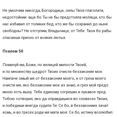
Не умолчим никогда, Богородице, силы Твоя глаголати,
недостойнии: aще бо Ты не бы предстояла молящи, кто бы
нас избaвил от толиких бед, кто же бы сохранил до ныне
свободны? Не отступим, Владычице, от Тебе: Твоя бо рабы
спасaеши присно от всяких лютых.
Псалом 50
Помилуй мя, Боже, по велицей милости Твоей,
и по множеству щедрот Твоих очисти беззаконие мое.
Наипaче омый мя от беззакония моего, и от греха моего
очисти мя; яко беззаконие мое аз знaю, и грех мой предо
мною есть выну. Тебе единому согреших и лукaвое пред
Тобою сотворих; яко да оправдишися во словесех Твоих,
и победиши внегдa судити Ти. Се бо, в беззакониих зачaт
есмь, и во гресех роди мя мaти моя. Се бо, истину возлюбил