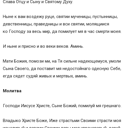
Слава Отцу и Сыну и Святому Духу.
Ныне к вам воздежу руце, святии мученицы, пустынницы,
девственницы, праведницы и вси святии, молящиися
ко Господу за весь мир, да помилует мя в час смерти моея.
И ныне и присно и во веки веков. Аминь.
Мати Божия, помози ми, на Тя сильне надеющемуся, умоли
Сына Своего, да поставит мя недостойнаго одесную Себе,
егда сядет судяй живых и мертвых, аминь.
Молитва
Господи Иисусе Христе, Сыне Божий, помилуй мя грешнаго.
Владыко Христе Боже, Иже страстьми Своими страсти моя