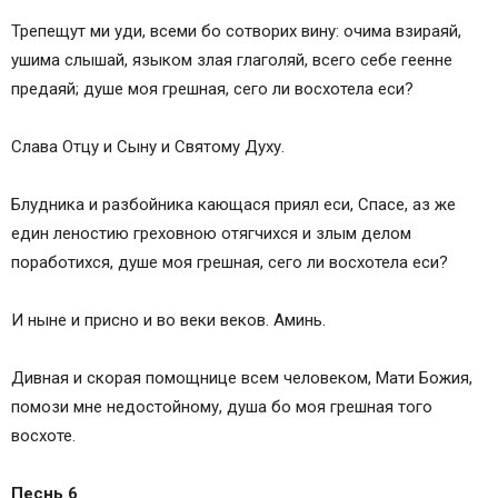
Трепещут ми уди, всеми бо сотворих вину: очима взираяй,
ушима слышай, языком злая глаголяй, всего себе геенне
предаяй; душе моя грешная, сего ли восхотела еси?
Слава Отцу и Сыну и Святому Духу.
Блудника и разбойника кающася приял еси, Спасе, аз же
един леностию греховною отягчихся и злым делом
поработихся, душе моя грешная, сего ли восхотела еси?
И ныне и присно и во веки веков. Аминь.
Дивная и скорая помощнице всем человеком, Мати Божия,
помози мне недостойному, душа бо моя грешная того
восхоте.
Песнь 6