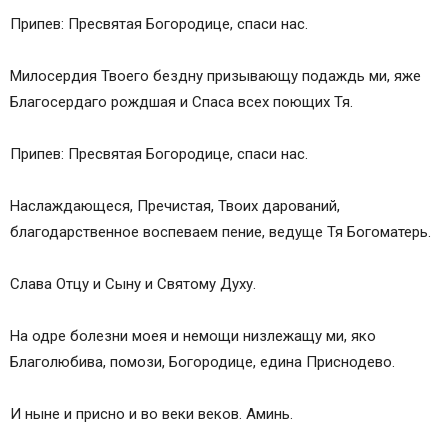
Припев: Пресвятая Богородице, спаси нас.
Милосердия Твоего бездну призывaющу подaждь ми, яже
Благосердаго рождшая и Спaса всех поющих Тя.
Припев: Пресвятая Богородице, спаси нас.
Наслаждaющеся, Пречистая, Твоих даровaний,
благодaрственное воспевaем пение, ведуще Тя Богомaтерь.
Слава Отцу и Сыну и Святому Духу.
На одре болезни моея и немощи низлежaщу ми, яко
Благолюбива, помози, Богородице, едина Приснодево.
И ныне и присно и во веки веков. Аминь.