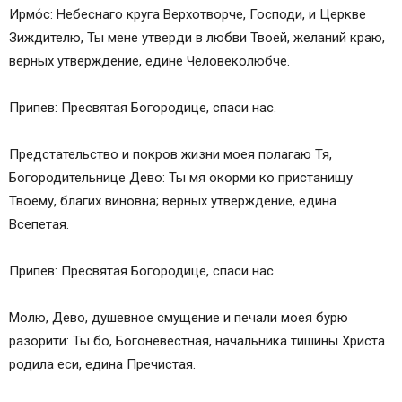
Ирмо́с: Небеснаго круга Верхотворче, Господи, и Церкве
Зиждителю, Ты мене утверди в любви Твоей, желaний крaю,
верных утверждение, едине Человеколюбче.
Припев: Пресвятая Богородице, спаси нас.
Предстaтельство и покров жизни моея полагaю Тя,
Богородительнице Дево: Ты мя окорми ко пристaнищу
Твоему, благих виновна; верных утверждение, едина
Всепетая.
Припев: Пресвятая Богородице, спаси нас.
Молю, Дево, душевное смущение и печали моея бурю
разорити: Ты бо, Богоневестная, начальника тишины Христа
родилa еси, едина Пречистая.