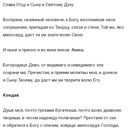
Слава Отцу и Сыну и Святому Духу.
Воспряни, окаянный человече, к Богу, воспомянув своя
согрешения, припадая ко Творцу, слезя и стеня; Той же, яко
милосерд, даст ти ум знати волю Свою.
И ныне и присно и во веки веков. Аминь.
Богородице Дево, от видимаго и невидимаго зла
сохрани мя, Пречистая, и приими молитвы моя, и донеси
я Сыну Твоему, да даст ми ум творити волю Его.
Кондак
Душе моя, почто грехами богатееши, почто волю диаволю
твориши, в чесом надежду полагаеши? Престани от сих
и обратися к Богу с плачем, зовущи: милосерде Господи,