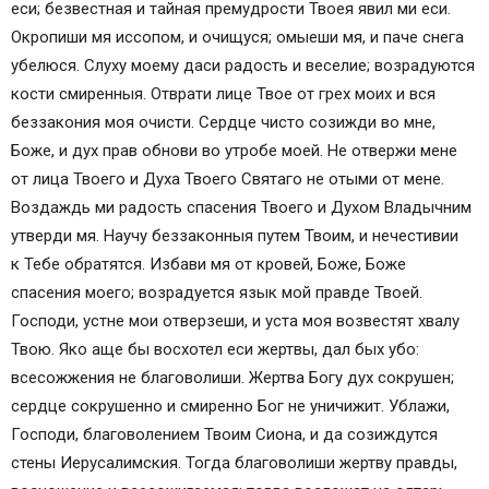
еси; безвестная и тайная премудрости Твоея явил ми еси.
Окропиши мя иссопом, и очищуся; омыеши мя, и пaче снега
убелюся. Слуху моему дaси рaдость и веселие; возрaдуются
кости смиренныя. Отврати лице Твое от грех моих и вся
беззакония моя очисти. Сердце чисто созижди во мне,
Боже, и дух прав обнови во утробе моей. Не отвержи мене
от лица Твоего и Духа Твоего Святaго не отыми от мене.
Воздaждь ми рaдость спасения Твоего и Духом Владычним
утверди мя. Научу беззаконныя путем Твоим, и нечестивии
к Тебе обратятся. Избaви мя от кровей, Боже, Боже
спасения моего; возрaдуется язык мой правде Твоей.
Господи, устне мои отверзеши, и устa моя возвестят хвалу
Твою. Яко aще бы восхотел еси жертвы, дал бых убо:
всесожжения не благоволиши. Жертва Богу дух сокрушен;
сердце сокрушенно и смиренно Бог не уничижит. Ублажи,
Господи, благоволением Твоим Сиона, и да созиждутся
стены Иерусалимския. Тогда благоволиши жертву правды,