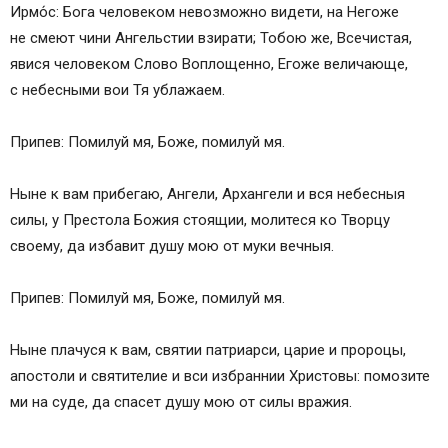
Ирмо́с: Бога человеком невозможно видети, на Негоже
не смеют чини Ангельстии взирати; Тобою же, Всечистая,
явися человеком Слово Воплощенно, Егоже величающе,
с небесными вои Тя ублажаем.
Припев: Помилуй мя, Боже, помилуй мя.
Ныне к вам прибегаю, Ангели, Архангели и вся небесныя
силы, у Престола Божия стоящии, молитеся ко Творцу
своему, да избавит душу мою от муки вечныя.
Припев: Помилуй мя, Боже, помилуй мя.
Ныне плачуся к вам, святии патриарси, царие и пророцы,
апостоли и святителие и вси избраннии Христовы: помозите
ми на суде, да спасет душу мою от силы вражия.