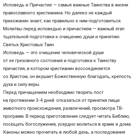
Что такое исповедь?
Исповедь и Причастие — самые важные Таинства в жизни
Что такое причащение?
православного христианина. Но далеко не каждый
Связь между причащением и исповедью.
прихожанин знает, как правильно к ним подготовиться.
Зачем молится перед причястием и исповедью
Молитвы перед исповедью и причастием — важный этап
Молитва перед исповедью
тщательной подготовки к очищению души и принятию
Молитвы перед причащением
Святых Христовых Таин.
Молитва перед причастием св. Василия
Исповедь — это очищение человеческой души
Великого.
от ее греховного состояния и подготовка к Таинству
Молитва перед причастием св. Иоанна
причастия, в котором христианин воссоединяется
Златоустого
со Христом, он вкушает Божественную благодать, крепость
Молитва перед причастием св. Иоанна
духа и силу веры.
Дамаскина
Перед причащением необходимо творить пост
Молитва перед причастием св. Василия
на протяжении 3-4 дней: отказаться от принятия пищи
Великого
животного происхождения, развлечений, просмотра ТВ-
Молитва перед причащением св. Иоанна
программ. В период приготовления следует читать Библию,
Златоуста
посещать богослужения, усердно молиться в храме и дома.
Молитва перед причащением св. Иоанна
Каноны можно прочитать в любой день, а последования
Дамаскина