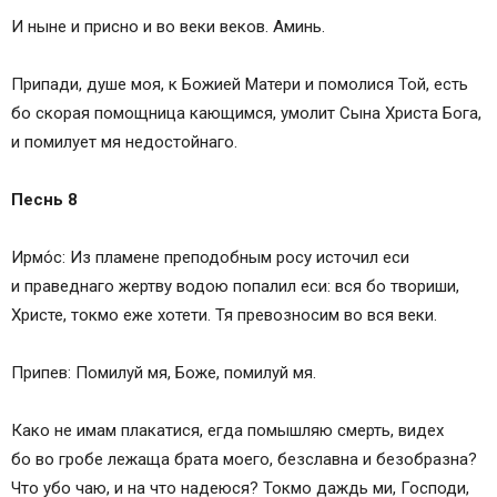
И ныне и присно и во веки веков. Аминь.
Припади, душе моя, к Божией Матери и помолися Той, есть
бо скорая помощница кающимся, умолит Сына Христа Бога,
и помилует мя недостойнаго.
Песнь 8
Ирмо́с: Из пламене преподобным росу источил еси
и праведнаго жертву водою попалил еси: вся бо твориши,
Христе, токмо еже хотети. Тя превозносим во вся веки.
Припев: Помилуй мя, Боже, помилуй мя.
Како не имам плакатися, егда помышляю смерть, видех
бо во гробе лежаща брата моего, безславна и безобразна?
Что убо чаю, и на что надеюся? Токмо даждь ми, Господи,