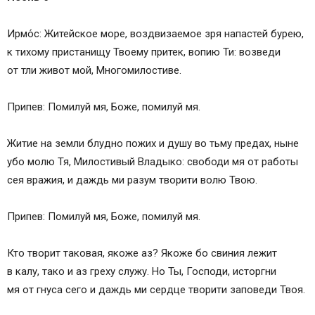
Ирмо́с: Житейское море, воздвизаемое зря напастей бурею,
к тихому пристанищу Твоему притек, вопию Ти: возведи
от тли живот мой, Многомилостиве.
Припев: Помилуй мя, Боже, помилуй мя.
Житие на земли блудно пожих и душу во тьму предах, ныне
убо молю Тя, Милостивый Владыко: свободи мя от работы
сея вражия, и даждь ми разум творити волю Твою.
Припев: Помилуй мя, Боже, помилуй мя.
Кто творит таковая, якоже аз? Якоже бо свиния лежит
в калу, тако и аз греху служу. Но Ты, Господи, исторгни
мя от гнуса сего и даждь ми сердце творити заповеди Твоя.