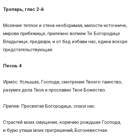
Тропарь, глас 2-й
Моление теплое и стенa необоримая, милости источниче,
мирови прибежище, прилежно вопием Ти: Богородице
Владычице, предвари, и от бед избaви нас, едина вскоре
предстaтельствующая.
Песнь 4
Ирмо́с: Услышах, Господи, смотрения Твоего тaинство,
разумех дела Твоя и прослaвих Твое Божество.
Припев: Пресвятая Богородице, спаси нас.
Страстей моих смущение, кормчию рождшая Господа,
и бурю утиши моих прегрешений, Богоневестная.