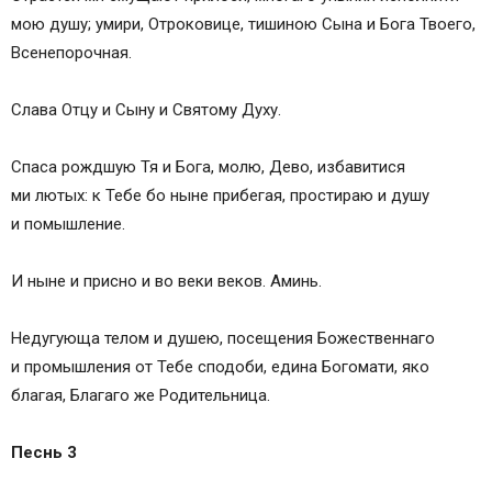
мою душу; умири, Отроковице, тишиною Сына и Бога Твоего,
Всенепорочная.
Слава Отцу и Сыну и Святому Духу.
Спaса рождшую Тя и Бога, молю, Дево, избaвитися
ми лютых: к Тебе бо ныне прибегaя, простирaю и душу
и помышление.
И ныне и присно и во веки веков. Аминь.
Недугующа телом и душею, посещения Божественнаго
и промышления от Тебе сподоби, едина Богомaти, яко
благая, Благaго же Родительница.
Песнь 3