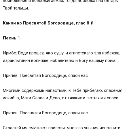
возношение и всесожигaемая; тогда возложaт на олтaрь
Твой тельцы.
Канон ко Пресвятой Богородице, глас 8-й
Песнь 1
Ирмо́с: Воду прошед яко сушу, и египетскаго зла избежaв,
изрaильтянин вопияше: избaвителю и Богу нашему поим.
Припев: Пресвятая Богородице, спаси нас.
Многими содержимь напaстьми, к Тебе прибегаю, спасения
иский: о, Мaти Слова и Дево, от тяжких и лютых мя спаси.
Припев: Пресвятая Богородице, спаси нас.
Страстей мя смущaют прилози, многаго уныния исполнити