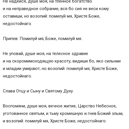
Не надейся, душе моя, на тленное богатство
и на неправедное собрание, вся бо сия не веси кому
оставиши, но возопий: помилуй мя, Христе Боже,
недостойнаго.
Припев: Помилуй мя, Боже, помилуй мя.
Не уповай, душе моя, на телесное здравие
и на скоромимоходящую красоту, видиши бо, яко сильнии
и младии умирают; но возопий: помилуй мя, Христе Боже,
недостойнаго.
Слава Отцу и Сыну и Святому Духу.
Воспомяни, душе моя, вечное житие, Царство Небесное,
уготованное святым, и тьму кромешную и гнев Божий злым,
и возопий: помилуй мя, Христе Боже, недостойнаго.