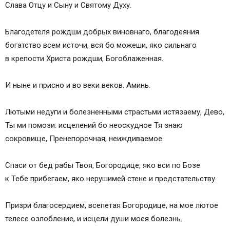
Слава Отцу и Сыну и Святому Духу.
Благодетеля рождши добрых виновнаго, благодеяния
богатство всем источи, вся бо можеши, яко сильнаго
в крепости Христа рождши, Богоблаженная.
И ныне и присно и во веки веков. Аминь.
Лютыми недуги и болезненными страстьми истязaему, Дево,
Ты ми помози: исцелений бо неоскудное Тя знаю
сокровище, Пренепорочная, неиждивaемое.
Спаси от бед рабы Твоя, Богородице, яко вси по Бозе
к Тебе прибегaем, яко нерушимей стене и предстaтельству.
Призри благосердием, всепетая Богородице, на мое лютое
телесе озлобление, и исцели души моея болезнь.