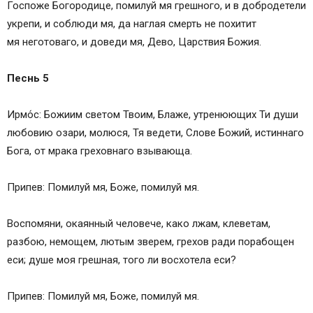
Госпоже Богородице, помилуй мя грешного, и в добродетели
укрепи, и соблюди мя, да наглая смерть не похитит
мя неготоваго, и доведи мя, Дево, Царствия Божия.
Песнь 5
Ирмо́с: Божиим светом Твоим, Блаже, утренюющих Ти души
любовию озари, молюся, Тя ведети, Слове Божий, истиннаго
Бога, от мрака греховнаго взывающа.
Припев: Помилуй мя, Боже, помилуй мя.
Воспомяни, окаянный человече, како лжам, клеветам,
разбою, немощем, лютым зверем, грехов ради порабощен
еси; душе моя грешная, того ли восхотела еси?
Припев: Помилуй мя, Боже, помилуй мя.