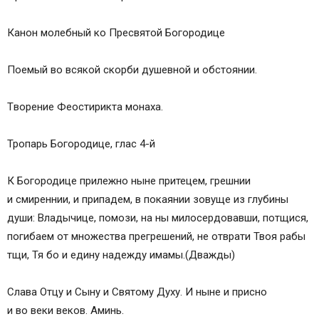
Канон молебный ко Пресвятой Богородице
Поемый во всякой скорби душевной и обстоянии.
Tворение Феостирикта монаха.
Тропaрь Богородице, глас 4-й
К Богородице прилежно ныне притецем, грешнии
и смиреннии, и припадем, в покаянии зовуще из глубины
души: Владычице, помози, на ны милосердовавши, потщися,
погибaем от множества прегрешений, не отврати Твоя рабы
тщи, Тя бо и едину надежду имамы.(Дважды)
Слава Отцу и Сыну и Святому Духу. И ныне и присно
и во веки веков. Аминь.