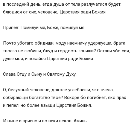
в последний день, егда душа от тела разлучатися будет:
блюдися от сих, человече, Царствия ради Божия.
Припев: Помилуй мя, Боже, помилуй мя.
Почто убогаго обидиши, мзду наемничу удержуеши, брата
твоего не любиши, блуд и гордость гониши? Остави убо сия,
душе моя, и покайся Царствия ради Божия.
Слава Отцу и Сыну и Святому Духу.
О, безумный человече, доколе углебаеши, яко пчела,
собирающи богатство твое? Вскоре бо погибнет, яко прах
и пепел: но более взыщи Царствия Божия.
И ныне и присно и во веки веков. Аминь.