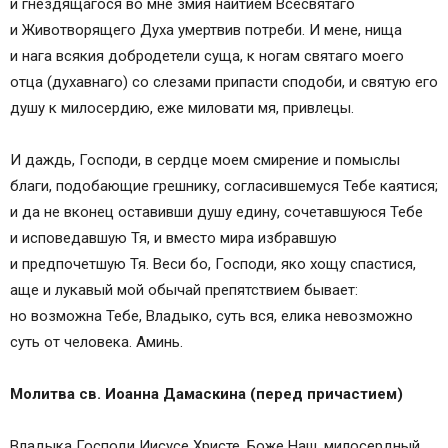
и гнездящагося во мне змия наитием Всесвятаго
Утренняя молитва перед причастием
и Животворящего Духа умертвив потреби. И мене, нища
православная
и нага всякия добродетели суща, к ногам святаго моего
Подготовка к Причащению на Светлой
отца (духавнаго) со слезами припасти сподоби, и святую его
седмице
душу к милосердию, еже миловати мя, привлецы.
О частоте Причащения
Утренняя молитва перед причастием
И даждь, Господи, в сердце моем смирение и помыслы
православная
благи, подобающие грешнику, согласившемуся Тебе каятися;
и да не вконец оставивши душу едину, сочетавшуюся Тебе
и исповедавшую Тя, и вместо мира избравшую
и предпочетшую Тя. Веси бо, Господи, яко хощу спастися,
аще и лукавый мой обычай препятствием бывает:
но возможна Тебе, Владыко, суть вся, елика невозможно
суть от человека. Аминь.
Молитва св. Иоанна Дамаскина (перед причастием)
Владыка Господи Иисусе Христе, Боже Наш, милосердный