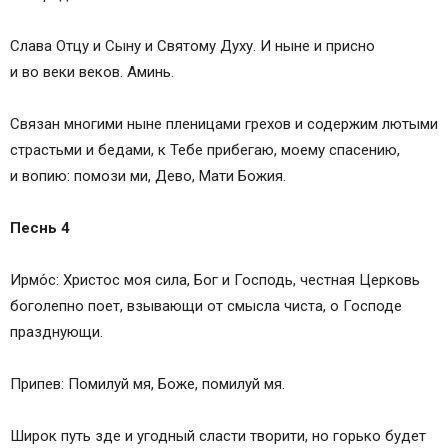
Слава Отцу и Сыну и Святому Духу. И ныне и присно
и во веки веков. Аминь.
Связан многими ныне пленицами грехов и содержим лютыми
страстьми и бедами, к Тебе прибегаю, моему спасению,
и вопию: помози ми, Дево, Мати Божия.
Песнь 4
Ирмо́с: Христос моя сила, Бог и Господь, честная Церковь
боголепно поет, взывающи от смысла чиста, о Господе
празднующи.
Припев: Помилуй мя, Боже, помилуй мя.
Широк путь зде и угодный сласти творити, но горько будет