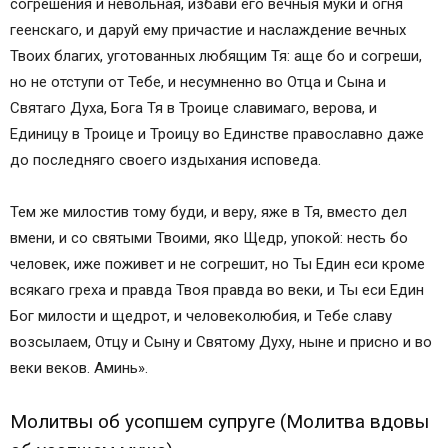
согрешения и невольная, избави его вечныя муки и огня
геенскаго, и даруй ему причастие и наслаждение вечных
Твоих благих, уготованных любящим Тя: аще бо и согреши,
но не отступи от Тебе, и несумненно во Отца и Сына и
Святаго Духа, Бога Тя в Троице славимаго, верова, и
Единицу в Троице и Троицу во Единстве православно даже
до последняго своего издыхания исповеда.
Тем же милостив тому буди, и веру, яже в Тя, вместо дел
вмени, и со святыми Твоими, яко Щедр, упокой: несть бо
человек, иже поживет и не согрешит, но Ты Един еси кроме
всякаго греха и правда Твоя правда во веки, и Ты еси Един
Бог милости и щедрот, и человеколюбия, и Тебе славу
возсылаем, Отцу и Сыну и Святому Духу, ныне и присно и во
веки веков. Аминь».
Молитвы об усопшем супруге (Молитва вдовы