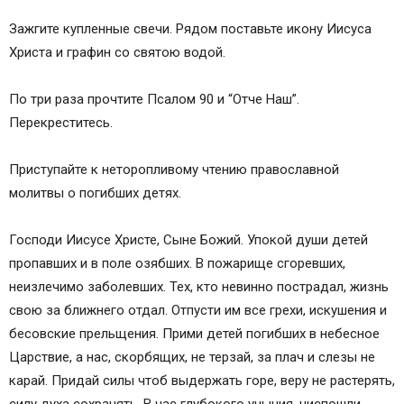
Зажгите купленные свечи. Рядом поставьте икону Иисуса
Христа и графин со святою водой.
По три раза прочтите Псалом 90 и “Отче Наш”.
Перекреститесь.
Приступайте к неторопливому чтению православной
молитвы о погибших детях.
Господи Иисусе Христе, Сыне Божий. Упокой души детей
пропавших и в поле озябших. В пожарище сгоревших,
неизлечимо заболевших. Тех, кто невинно пострадал, жизнь
свою за ближнего отдал. Отпусти им все грехи, искушения и
бесовские прельщения. Прими детей погибших в небесное
Царствие, а нас, скорбящих, не терзай, за плач и слезы не
карай. Придай силы чтоб выдержать горе, веру не растерять,