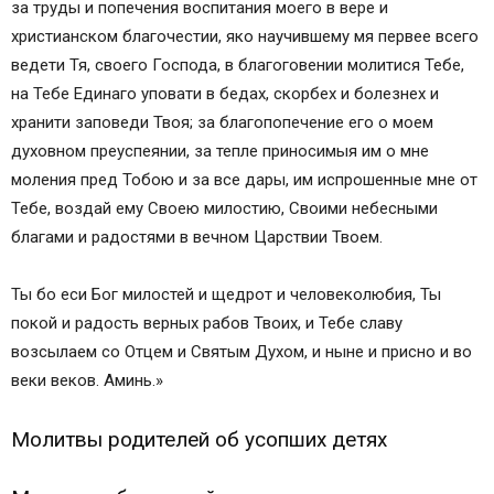
за труды и попечения воспитания моего в вере и
христианском благочестии, яко научившему мя первее всего
ведети Тя, своего Господа, в благоговении молитися Тебе,
на Тебе Единаго уповати в бедах, скорбех и болезнех и
хранити заповеди Твоя; за благопопечение его о моем
духовном преуспеянии, за тепле приносимыя им о мне
моления пред Тобою и за все дары, им испрошенные мне от
Тебе, воздай ему Своею милостию, Своими небесными
благами и радостями в вечном Царствии Твоем.
Ты бо еси Бог милостей и щедрот и человеколюбия, Ты
покой и радость верных рабов Твоих, и Тебе славу
возсылаем со Отцем и Святым Духом, и ныне и присно и во
веки веков. Аминь.»
Молитвы родителей об усопших детях