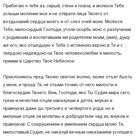
Прибегаю к тебе аз, сирый, стеня и плача, и молюся Тебе:
услыши моление мое и не отврати лица Твоего от
воздыханий сердца моего и от слез очей моих. Молюся
Тебе, милосердый Господи, утоли скорбь мою о разлучении
с родившим и воспитавшим мя родителем моим, (имя), душу
же его, яко отшедшую к Тебе с истинною верою в Тя и с
твердою надеждою на Твое человеколюбие и милость,
приими в Царство Твое Небесное.
Преклоняюсь пред Твоею святою волею, еюже отъят бысть
у мене, и прошу Тя, не отыми точию от него милости и
благосердия Твоего. Вем, Господи, яко Ты Судия мира сего,
грехи и нечестия отцев наказуеши в детях, внуках и
правнуках даже до третьяго и четвертого рода: но и
милуеши отцев за молитвы и добродетели чад их, внуков и
правнуков. С сокрушением и умилением сердца молю Тя,
милостивый Судие, не наказуй вечным наказанием усопшаго