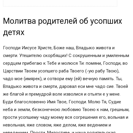
Похожие темы
Молитва родителей об усопших
Предыдущая запись
Следующая запись
детях
Поделитесь страницей в социальных сетях
Молитва родителей об усопших детях
Господи Иисусе Христе, Боже наш, Владыко живота и
Авторизуйтесь
смерти. Утешителю скорбящих! С сокрушенным и умиленным
МОЛИТВА РОДИТЕЛЕЙ ОБ УСОПШИХ ДЕТЯХ
сердцем прибегаю к Тебе и молюся Ти: помяни, Господи, во
Мама не пропустит
Царствии Твоем усопшего раба Твоего (-ую рабу Твою),
Это интересно
чадо мое (имярек), и сотвори ему (ей) вечную память. Ты,
Молитвы об усопших. Сила молитв за усопших
Владыко живота и смерти, даровал еси мне чадо сие. Твоей
Почему усопшие не могут себе помочь
же благой и премудрой воле изволися и отьяти е у мене.
Сила молитв за усопших
Буди благословенно Имя Твое, Господи. Молю Тя, Судие
ДОПОЛНИТЕЛЬНО ПО ЭТОЙ ТЕМЕ
неба и земли, безконечною любовию Твоею к нам, грешным,
МОЛИТВЫ ЗА УСОПШИХ
прости усопшему чаду моему вся согрешения его, вольная и
Каждодневная краткая молитва за усопших
невольная, яже словом, яже делом, яже ведением и
Молитва за единоумершего до 40 дней
неведением. Прости, Милостиве, и наша родительская