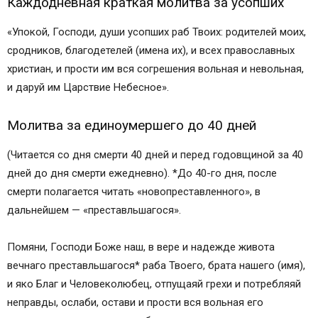
Каждодневная краткая молитва за усопших
«Упокой, Господи, души усопших раб Твоих: родителей моих,
сродников, благодетелей (имена их), и всех православных
христиан, и прости им вся согрешения вольная и невольная,
и даруй им Царствие Небесное».
Молитва за единоумершего до 40 дней
(Читается со дня смерти 40 дней и перед годовщиной за 40
дней до дня смерти ежедневно). *До 40-го дня, после
смерти полагается читать «новопреставленного», в
дальнейшем — «преставльшагося».
Помяни, Господи Боже наш, в вере и надежде живота
вечнаго преставльшагося* раба Твоего, брата нашего (имя),
и яко Благ и Человеколюбец, отпущаяй грехи и потребляяй
неправды, ослаби, остави и прости вся вольная его