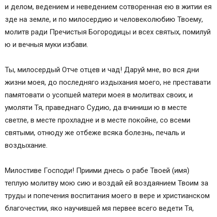
и делом, ведением и неведением сотворенная ею в житии ея
зде на земле, и по милосердию и человеколюбию Твоему,
молитв ради Пречистыя Богородицы и всех святых, помилуй
ю и вечныя муки избави.
Ты, милосердый Отче отцев и чад! Даруй мне, во вся дни
жизни моея, до последняго издыхания моего, не преставати
памятовати о усопшей матери моея в молитвах своих, и
умоляти Тя, праведнаго Судию, да вчиниши ю в месте
светле, в месте прохладне и в месте покойне, со всеми
святыми, отнюду же отбеже всяка болезнь, печаль и
воздыхание.
Милостиве Господи! Приими днесь о рабе Твоей (имя)
теплую молитву мою сию и воздай ей воздаянием Твоим за
труды и попечения воспитания моего в вере и христианском
благочестии, яко научившей мя первее всего ведети Тя,