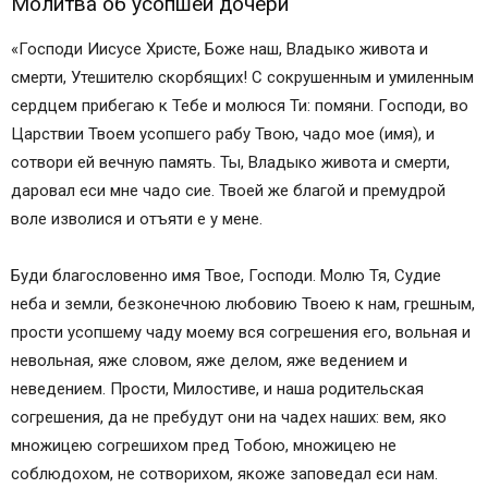
Молитва об усопшей дочери
«Господи Иисусе Христе, Боже наш, Владыко живота и
смерти, Утешителю скорбящих! С сокрушенным и умиленным
сердцем прибегаю к Тебе и молюся Ти: помяни. Господи, во
Царствии Твоем усопшего рабу Твою, чадо мое (имя), и
сотвори ей вечную память. Ты, Владыко живота и смерти,
даровал еси мне чадо сие. Твоей же благой и премудрой
воле изволися и отъяти е у мене.
Буди благословенно имя Твое, Господи. Молю Тя, Судие
неба и земли, безконечною любовию Твоею к нам, грешным,
прости усопшему чаду моему вся согрешения его, вольная и
невольная, яже словом, яже делом, яже ведением и
неведением. Прости, Милостиве, и наша родительская
согрешения, да не пребудут они на чадех наших: вем, яко
множицею согрешихом пред Тобою, множицею не
соблюдохом, не сотворихом, якоже заповедал еси нам.