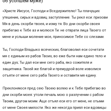
об усопшем муже)
«Христе Иисусе, Господи и Вседержителю! Ты плачущих
утешение, сирых и вдовиц заступление. Ты рекл еси: призови
Мя в день скорби твоея, и изму тя. Во дни скорби своея
прибегаю к Тебе аз и молюся Ти: не отврати лица Твоего от
мене и услыши моление мое, приносимое Тебе со слезами.
Ты, Господи Владыко всяческих, благоволил еси сочетати
мя с единым из рабов Твоих, во еже быти нам едино тело и
един дух; Ты дал еси мне сего раба, яко сожителя и
защитника. Твоей же благой и премудрой воле изволися
отъяти от мене сего раба Твоего и оставити мя едину.
Преклоняюся пред сею Твоею волею и к Тебе прибегаю во
дни скорби моея: утоли печаль мою о разлучении с рабом
Твоим, другом моим. Аще отъял еси его от мене, не отыми
от мене Своея милости. Яко же некогда приял еси вдовицы