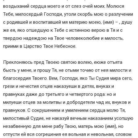
воздыханий сердца моего и от слез очей моих. Молюся
Тебе, милосердый Господи, утоли скорбь мою о разлучении
с родившей и воспитавшей мя материю моею, (имя) – , душу
же ея, яко отшедшую к Тебе с истинною верою в Тя и с
твердою надеждою на Твое человеколюбие и милость,
приими в Царство Твое Небесное.
Преклоняюсь пред Твоею святою волею, еюже отъята
бысть у мене, и прошу Тя, не отыми точию от нея милости и
благосердия Твоего. Вем, Господи, яко Ты Судия мира сего,
грехи и нечестия отцев наказуеши в детях, внуках и
правнуках даже до третьяго и четвертого рода: но и
милуеши отцев за молитвы и добродетели чад их, внуков и
правнуков. С сокрушением и умилением сердца молю Тя,
милостивый Судие, не наказуй вечным наказанием усопшую
незабвенную для мене рабу Твою, матерь мою (имя), но
отпусти ей вся согрешения ея вольная и невольная, словом