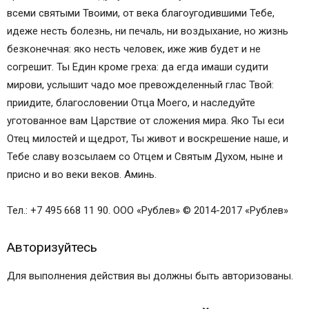
Молитва для тех, кого преследуют неудачи
всеми святыми Твоими, от века благоугодившими Тебе,
Молитвы от страха и тревог
идеже несть болезнь, ни печаль, ни воздыхание, но жизнь
Оставить комментарий
безконечная: яко несть человек, иже жив будет и не
сейчас готовится
согрешит. Ты Един кроме греха: да егда имаши судити
Возможно напишу
мирови, услышит чадо мое превожделенный глас Твой:
ОСТАВАЙСЯ НА СВЯЗИ
приидите, благословении Отца Моего, и наследуйте
Подписаться на рассылку
уготованное вам Царствие от сложения мира. Яко Ты еси
Об этом ты должен знать
Отец милостей и щедрот, Ты живот и воскрешение наше, и
В КОНТАКТЕ — ПРИСОЕДИНЯЙСЯ!
Тебе славу возсылаем со Отцем и Святым Духом, ныне и
Быстрый поиск молитв
присно и во веки веков. Аминь.
МЕНЮ МОЛИТВ И ПРОЧЕГО ПРАВОСЛАВНОГО
МАТЕРИАЛА ДЛЯ БЫСТРОГО ПОИСКА
Тел.: +7 495 668 11 90. ООО «Рублев» © 2014-2017 «Рублев»
Авторизуйтесь
Для выполнения действия вы должны быть авторизованы.