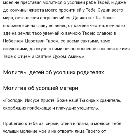
моея не преставая молитися о усопшей рабе Твоей, и даже
до кончины живота моего просити ей у Тебе, Судии всего
мира, оставления согрешений ея. Да яко же Ты, Боже,
положил еси на главу ея венец от камене честна, венчая ю
зде на земли; тако увенчай ю вечною Твоею славою в
Небеснем Царствии Твоем, со всеми святыми, тамо
ликующими, да вкупе с ними вечно воспевает всесвятое имя
Твое с Отцем и Святым Духом. Аминь.»
Молитвы детей об усопших родителях
Молитва об усопшей матери
«Господи, Иисусе Христе, Боже наш! Ты сирых хранитель,
скорбящих прибежище и плачущих утешитель.
Прибегаю к тебе аз, сирый, стеня и плача, и молюся Тебе:
услыши моление мое и не отврати лица Твоего от