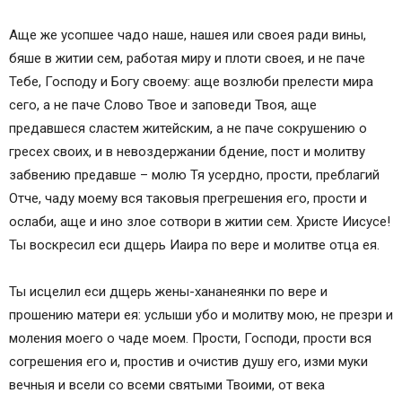
Аще же усопшее чадо наше, нашея или своея ради вины,
бяше в житии сем, работая миру и плоти своея, и не паче
Тебе, Господу и Богу своему: аще возлюби прелести мира
сего, а не паче Слово Твое и заповеди Твоя, аще
предавшеся сластем житейским, а не паче сокрушению о
гресех своих, и в невоздержании бдение, пост и молитву
забвению предавше – молю Тя усердно, прости, преблагий
Отче, чаду моему вся таковыя прегрешения его, прости и
ослаби, аще и ино злое сотвори в житии сем. Христе Иисусе!
Ты воскресил еси дщерь Иаира по вере и молитве отца ея.
Ты исцелил еси дщерь жены-хананеянки по вере и
прошению матери ея: услыши убо и молитву мою, не презри и
моления моего о чаде моем. Прости, Господи, прости вся
согрешения его и, простив и очистив душу его, изми муки
вечныя и всели со всеми святыми Твоими, от века