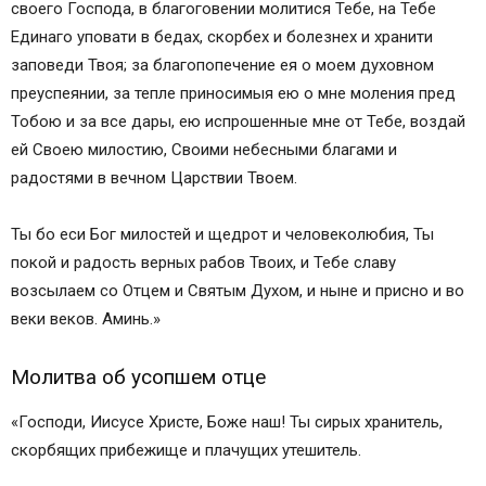
своего Господа, в благоговении молитися Тебе, на Тебе
Единаго уповати в бедах, скорбех и болезнех и хранити
заповеди Твоя; за благопопечение ея о моем духовном
преуспеянии, за тепле приносимыя ею о мне моления пред
Тобою и за все дары, ею испрошенные мне от Тебе, воздай
ей Своею милостию, Своими небесными благами и
радостями в вечном Царствии Твоем.
Ты бо еси Бог милостей и щедрот и человеколюбия, Ты
покой и радость верных рабов Твоих, и Тебе славу
возсылаем со Отцем и Святым Духом, и ныне и присно и во
веки веков. Аминь.»
Молитва об усопшем отце
«Господи, Иисусе Христе, Боже наш! Ты сирых хранитель,
скорбящих прибежище и плачущих утешитель.