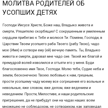
МОЛИТВА РОДИТЕЛЕЙ ОБ
УСОПШИХ ДЕТЯХ
Господи Иисусе Христе, Боже наш, Владыко живота и
смерти, Утешителю скорбящих! С сокрушенным и умиленным
сердцем прибегаю к Тебе и молюся Ти: Помяни, Господи, в
Царствии Твоем усопшего раба Твоего (рабу Твою), чадо
мое (Имя) и сотвори ему (ей) вечную память. Ты, Владыко
живота и смерти, даровал мне чадо сие. Твоей же благой и
премудрой волей изволился и отъяти его у меня. Буди
благословенно имя Твое, Господи. Молю тебя, Судие неба и
земли, бесконечною Твоею любовью к нам, грешным,
прости усопшему чаду моему все согрешения его вольные и
невольные, яже словом, яже делом, яже ведением и
неведением. Прости, Милостиве, и наши родительские
пригрешения, да не прибудут они на чадах наших: всем
множецею не соблюдохом, не сотворихом, как заповедал