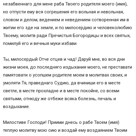
незабвеннаго для мене раба Твоего родителя моего (имя),
но отпусти ему вся согрешения его вольная и невольная,
словом и делом, ведением и неведением сотворенная им в
житии его зде на земле, и по милосердию и человеколюбию
Твоему, молитв ради Пречистыя Богородицы и всех святых,
помилуй его и вечныя муки избави.
Ты, милосердый Отче отцев и чад! Даруй мне, во вся дни
жизни моея, до последняго издыхания моего, не преставати
памятовати о усопшем родителе моем в молитвах своих, и
умоляти Тя, праведнаго Судию, да вчиниши его в месте
светле, в месте прохладне и в месте покойне, со всеми
святыми, отнюду же отбеже всяка болезнь, печаль и
воздыхание.
Милостиве Господи! Приими днесь о рабе Твоем (имя)
теплую молитву мою сию и воздай ему воздаянием Твоим