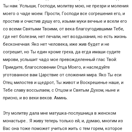
Ты нам. Услыши, Господи, молитву мою, не презри и моления
моего о чаде моем. Прости, Господи все согрешения его, и
простив и очистив душу его, изыми муки вечные и всели его
со всеми Святыми Твоими, от века благоугодившими Тебе,
где нет болезни, нет печали, нет воздыхания, но есть жизнь
бесконечная. Яко нет человека, иже жив будет и не
согрешит, но Ты един кроме греха, да егда имаши судите
мирови, услышит чадо мое превожделенный глас Твой:
Приидите, благословении Отца Моего, и наследуйте
уготованное вам Царствие от сложения мира. Яко Ты еси
Отец милостев и щедрот, Ты живот и Воскрешенье наше, и
Тебе славу воссылаем, с Отцом и Святым Духом, ныне и
присно, и во веки веков. Аминь.
Эту молитву дала мне матушка-послушница в женском
монастыре… Я живу теперь только ей, и, думаю, многим из
Вас она тоже поможет учиться жить с тем горем, которое