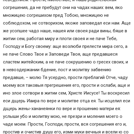
Молитвы об усопшем супруге (Молитва вдовы
согрешения, да не пребудут они на чадах наших: вем, яко
об усопшем муже)
множицею согрешихом пред Тобою, множицею не
Молитва об усопшей жене (Молитва вдовца об
соблюдохом, не сотворихом, якоже заповедал еси нам. Аще
усопшей супруге)
же усопшее чадо наше, нашея или своея ради вины, бяше в
Молитвы детей об усопших родителях
житии сем, работая миру и плоти своея и не паче Тебе,
Молитва об усопшей матери
Господу и Богу своему: аще возлюби прелести мира сего, а
Молитва об усопшем отце
не паче Слово Твое и Заповеди Твоя, аще предавшеся
Молитвы родителей об усопших детях
сластем житейским, а не паче сокрушению о гресех своих, и
Молитва об усопшей дочери
в невоздержании бдение, пост и молитву забвению
Молитва об усопшем сыне
предавше, – молю Тя усердно, прости преблагий Отче, чаду
Молитва за некрещеных и мертворожденных
моему вся таковыя прегрешения его, прости и ослаби, аще и
младенцев
ино злое сотвори в житии сем, Христе Иисусе! Ты воскресил
Молитва о самоубиенных
еси дщерь Иаира по вере и молитве отца ея. Ты исцелил еси
ВИДЕО НА ТЕМУ: СИЛА МОЛИТВ ЗА УСОПШИХ
дщерь жены-хананеянки по вере и прошению матери ея:
Похожие Записи
услыши убо и молитву мою, не презри и моления моего о
Сборник молитв Архангелу Михаилу на все
чаде моем. Прости, Господи, прости, вся согрешения его и,
случаи жизни
простив и очистив душу его, изми муки вечныя и всели ю со