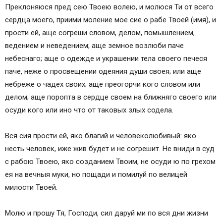
Преклоняюся пред сею Твоею волею, и молюся Ти от всего
сердца моего, приими моление мое сие о рабе Твоей (имя), и
прости ей, аще согреши словом, делом, помышлением,
ведением и неведением; аще земное возлюби паче
небеснаго; аще о одежде и украшении тела своего печеся
паче, неже о просвещении одеяния души своея; или аще
небреже о чадех своих; аще преогорчи кого словом или
делом; аще поропта в сердце своем на ближняго своего или
осуди кого или ино что от таковых злых содела.
Вся сия прости ей, яко благий и человеколюбивый: яко
несть человек, иже жив будет и не согрешит. Не вниди в суд
с рабою Твоею, яко созданием Твоим, не осуди ю по грехом
ея на вечныя муки, но пощади и помилуй по велицей
милости Твоей.
Молю и прошу Тя, Господи, сил даруй ми по вся дни жизни