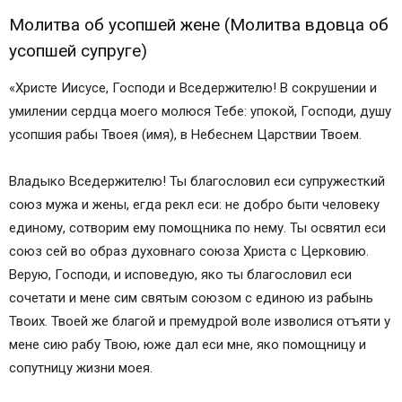
Молитва об усопшей жене (Молитва вдовца об
усопшей супруге)
«Христе Иисусе, Господи и Вседержителю! В сокрушении и
умилении сердца моего молюся Тебе: упокой, Господи, душу
усопшия рабы Твоея (имя), в Небеснем Царствии Твоем.
Владыко Вседержителю! Ты благословил еси супружесткий
союз мужа и жены, егда рекл еси: не добро быти человеку
единому, сотворим ему помощника по нему. Ты освятил еси
союз сей во образ духовнаго союза Христа с Церковию.
Верую, Господи, и исповедую, яко ты благословил еси
сочетати и мене сим святым союзом с единою из рабынь
Твоих. Твоей же благой и премудрой воле изволися отъяти у
мене сию рабу Твою, юже дал еси мне, яко помощницу и
сопутницу жизни моея.