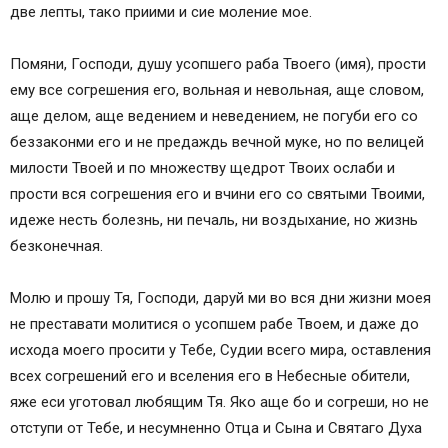
две лепты, тако приими и сие моление мое.
Помяни, Господи, душу усопшего раба Твоего (имя), прости
ему все согрешения его, вольная и невольная, аще словом,
аще делом, аще ведением и неведением, не погуби его со
беззаконми его и не предаждь вечной муке, но по велицей
милости Твоей и по множеству щедрот Твоих ослаби и
прости вся согрешения его и вчини его со святыми Твоими,
идеже несть болезнь, ни печаль, ни воздыхание, но жизнь
безконечная.
Молю и прошу Тя, Господи, даруй ми во вся дни жизни моея
не преставати молитися о усопшем рабе Твоем, и даже до
исхода моего просити у Тебе, Судии всего мира, оставления
всех согрешений его и вселения его в Небесные обители,
яже еси уготовал любящим Тя. Яко аще бо и согреши, но не
отступи от Тебе, и несумненно Отца и Сына и Святаго Духа