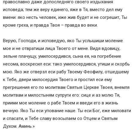
православно даже допоследняго своего издыхания
исповеда; тем же веру единего, яже в Тя, вместо дел ему
вмени: яко несть человек, иже жив будет и не согрешит, Ты
кроме греха, и правда Твоя – правда во веки.
Верую, Господи, и исповедую, яко Ты услышиши моление
мое и не отвратиши лица Твоего от мене. Видя вдовицу,
зельне плачущу, умилосердився, сына ея, на погребение
несома, воскресил еси: тако умилосердився, утиши и скорбь
мою. Яко же отверзл еси рабу Твоему Феофилу, отшедшему
к Тебе, двери милосердия Твоего и простил еси ему
прегрешения его по молитвам Святыя Церкве Твоея, внемля
молитвам и милостыням супруги его: сице и аз молю Тя,
приими мое моление о рабе Твоем и введи его в жизнь
вечную. Яко Ты еси упование наше. Ты еси Бог, еже миловати
и спасати, и Тебе славу возсылаем со Отцем и Святым
Духом. Аминь.»