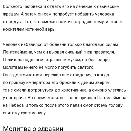
больного человека и отдать его на лечение к языческим
жрецам. А затем он сам попробует избавить человека
от недуга. Тот, кто сможет помочь страдающему, и станет
носителем истинной веры.
Человек избавился от болезни только благодаря силам
Пантелеймона, чем он вызвал сильный гнев правителя.
Целитель подвергся страшным мукам, но благодаря
молитвам ничего не могло погубить святого.
Он с достоинством пережил все страдания, а когда
по приказу императора его бросили к диким зверям,
те не смели дотронуться до христианина, а смирно улеглись
у ног врача. Во время молитвы голос призвал Пантелеймона
на Небеса, и только после этого палач смог отсечь голову
святому христианину.
Молитва о здравии