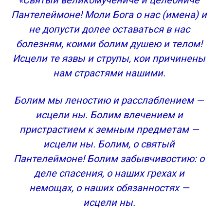
«Святый великомучениче и целебниче
Благодарственная молитва Пантелеймону
Пантелеймоне! Моли Бога о нас (имена) и
Целителю
не допусти долее оставаться в нас
История Великомученика Пантелеймона
болезням, коими болим душею и телом!
Молитва о здравии
Молитвы Казанской Божией Матери
Исцели те язвы и струпы, кои причинены
Молитвы, которые читают ребенку
нам страстями нашими.
Икона Давида Гареджийского
Молитва о здоровье родных
Болим мы леностию и расслаблением —
Житие Великомученника Пантелеймона
исцели ны. Болим влечением и
Чудеса после смерти
пристрастием к земным предметам —
В каких случаях можно читать молитву об
исцели ны. Болим, о святый
исцелении
Как правильно молиться об исцелении
Пантелеймоне! Болим забывчивостию: о
Молитва об исцелении больного человека
деле спасения, о наших грехах и
Молитва Пантелеймону Целителю о здравии
немощах, о наших обязанностях —
Благодарственная молитва Пантелеймону
исцели ны.