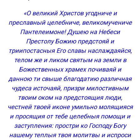
«О великий Христов угодниче и
преславный целебниче, великомучениче
Пантелеимоне! Душею на Небеси
Престолу Божию предстояй и
триипостасныя Его славы наслаждаяйся,
телом же и ликом святым на земли в
Божественных храмех почиваяй и
данною ти свыше благодатию различная
чудеса источаяй, призри милостивным
твоим оком на предстоящия люди,
честней твоей иконе умильно молящияся
и просящия от тебе целебныя помощи и
заступления: простри ко Господу Богу
нашему теплыя твоя молитвы и испроси