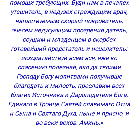
помощи требующих. Буди нам в печалех
утешитель, в недузех страждущим врач,
напаствуемым скорый покровитель,
очесем недугующим прозрения датель,
ссущим и младенцем в скорбех
готовейший предстатель и исцелитель:
исходатайствуй всем вся, яже ко
спасению полезная, яко да твоими
Господу Богу молитвами получивше
благодать и милость, прославим всех
благих Источника и Дароподателя Бога,
Единаго в Троице Святей славимаго Отца
и Сына и Святаго Духа, ныне и присно, и
во веки веков. Аминь.»