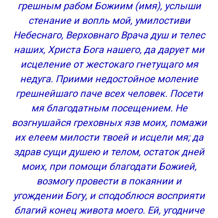
грешным рабом Божиим (имя), услыши
стенание и вопль мой, умилостиви
Небеснаго, Верховнаго Врача душ и телес
наших, Христа Бога нашего, да дарует ми
исцеление от жестокаго гнетущаго мя
недуга. Приими недостойное моление
грешнейшаго паче всех человек. Посети
мя благодатным посещением. Не
возгнушайся греховных язв моих, помажи
их елеем милости твоей и исцели мя; да
здрав сущи душею и телом, остаток дней
моих, при помощи благодати Божией,
возмогу провести в покаянии и
угождении Богу, и сподоблюся восприяти
благий конец живота моего. Ей, угодниче