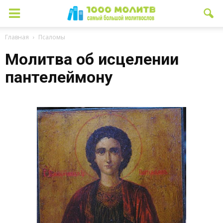
Главная
Псаломы
Молитва об исцелении
пантелеймону