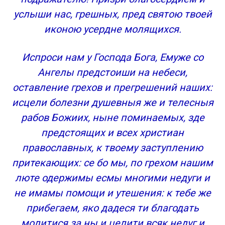
услыши нас, грешных, пред святою твоей
иконою усердне молящихся.
Испроси нам у Господа Бога, Емуже со
Ангелы предстоиши на небеси,
оставление грехов и прегрешений наших:
исцели болезни душевныя же и телесныя
рабов Божиих, ныне поминаемых, зде
предстоящих и всех христиан
православных, к твоему заступлению
притекающих: cе бо мы, по грехом нашим
люте одержимы есмы многими недуги и
не имамы помощи и утешения: к тебе же
прибегаем, яко дадеся ти благодать
молитися за ны и целити всяк недуг и