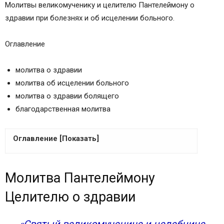
Молитвы великомученику и целителю Пантелеймону о
здравии при болезнях и об исцелении больного.
Оглавление
молитва о здравии
молитва об исцелении больного
молитва о здравии болящего
благодарственная молитва
Оглавление [Показать]
Молитва Пантелеймону Целителю о здравии
Молитва Пантелеймону
Молитва Пантелеймону Целителю об
исцелении больного
Целителю о здравии
Молитва великомученику Пантелеймону о
здравии болящего