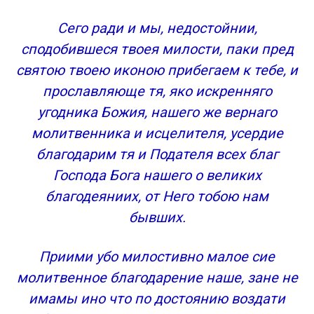
Сего ради и мы, недостойнии,
сподобившеся твоея милости, паки пред
святою твоею иконою прибегаем к тебе, и
прославляюще тя, яко искренняго
угодника Божия, нашего же вернаго
молитвенника и исцелителя, усердие
благодарим тя и Подателя всех благ
Господа Бога нашего о великих
благодеяниих, от Него тобою нам
бывших.
Приими убо милостивно малое сие
молитвенное благодарение наше, зане не
имамы ино что по достоянию воздати