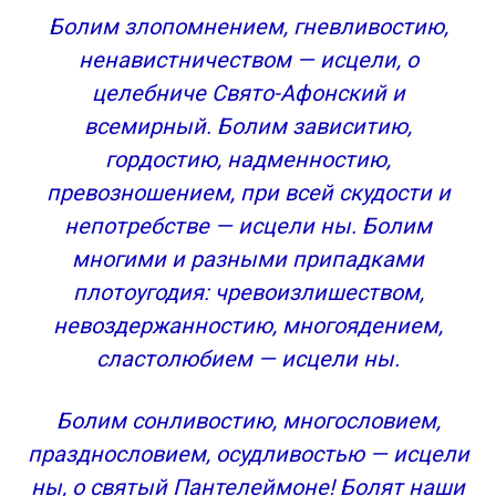
Болим злопомнением, гневливостию,
ненавистничеством — исцели, о
целебниче Свято-Афонский и
всемирный. Болим зависитию,
гордостию, надменностию,
превозношением, при всей скудости и
непотребстве — исцели ны. Болим
многими и разными припадками
плотоугодия: чревоизлишеством,
невоздержанностию, многоядением,
сластолюбием — исцели ны.
Болим сонливостию, многословием,
празднословием, осудливостью — исцели
ны, о святый Пантелеймоне! Болят наши