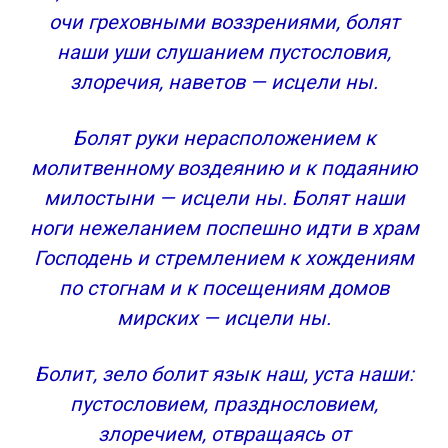
очи греховными воззрениями, болят
наши уши слушанием пустословия,
злоречия, наветов — исцели ны.
Болят руки нерасположением к
молитвенному воздеянию и к подаянию
милостыни — исцели ны. Болят наши
ноги нежеланием поспешно идти в храм
Господень и стремлением к хождениям
по стогнам и к посещениям домов
мирских — исцели ны.
Болит, зело болит язык наш, уста наши:
пустословием, празднословием,
злоречием, отвращаясь от