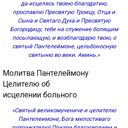
да исцелясь твоею благодатию,
прославлю Пресвятую Троицу, Отца и
Сына и Святаго Духа и Пресвятую
Богородицу, тебе на служение болящим
посылающую, и возблагодарю твою, о
святый Пантелеймоне, цельбоносную
святыню во веки. Аминь.»
Молитва Пантелеймону
Целителю об
исцелении больного
«Святый великомучениче и целителю
Пантелеимоне, Бога милостиваго
подражателю! Призри благосердием и