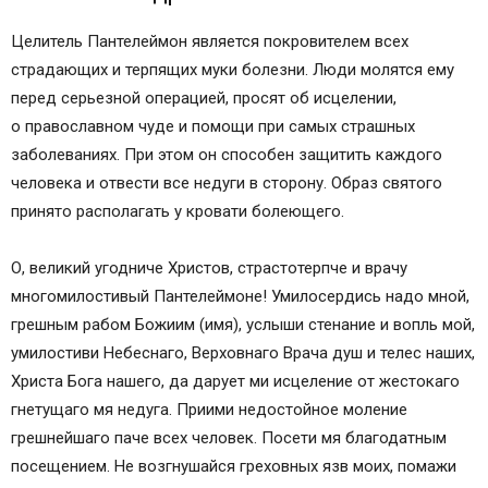
Целитель Пантелеймон является покровителем всех
страдающих и терпящих муки болезни. Люди молятся ему
перед серьезной операцией, просят об исцелении,
о православном чуде и помощи при самых страшных
заболеваниях. При этом он способен защитить каждого
человека и отвести все недуги в сторону. Образ святого
принято располагать у кровати болеющего.
О, великий угодниче Христов, страстотерпче и врачу
многомилостивый Пантелеймоне! Умилосердись надо мной,
грешным рабом Божиим (имя), услыши стенание и вопль мой,
умилостиви Небеснаго, Верховнаго Врача душ и телес наших,
Христа Бога нашего, да дарует ми исцеление от жестокаго
гнетущаго мя недуга. Приими недостойное моление
грешнейшаго паче всех человек. Посети мя благодатным
посещением. Не возгнушайся греховных язв моих, помажи