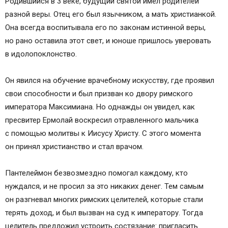
Родившийся в 3 веке, будущий святой имел родителей
разной веры. Отец его был язычником, а мать христианкой.
Она всегда воспитывала его по законам истинной веры,
но рано оставила этот свет, и юноше пришлось уверовать
в идолопоклонство.
Он явился на обучение врачебному искусству, где проявил
свои способности и был призван ко двору римского
императора Максимиана. Но однажды он увидел, как
пресвитер Ермолай воскресил отравленного мальчика
с помощью молитвы к Иисусу Христу. С этого момента
он принял христианство и стал врачом.
Пантелеймон безвозмездно помогал каждому, кто
нуждался, и не просил за это никаких денег. Тем самым
он разгневал многих римских целителей, которые стали
терять доход, и был вызван на суд к императору. Тогда
целитель предложил устроить состязание: пригласить