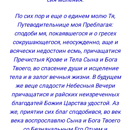
По сих пор и еще о единем молю Тя,
Путеводительнице моя Преблагая:
сподоби мя, покаявшегося и о гресех
сокрушающегося, неосужденно, аще и
всячески недостоин есмь, причащатися
Пречистыя Крове и Тела Сына и Бога
Твоего, во спасение души и исцеление
тела и в залог вечныя жизни. В будущем
же веце сладости Небесныя Вечери
причащатися и райских неизреченных
благодатей Божия Царства удостой. Аз
же, приятии сих благ сподобився, во век
века воспрославлю Сына и Бога Твоего
со Безначальным Его Отцем и