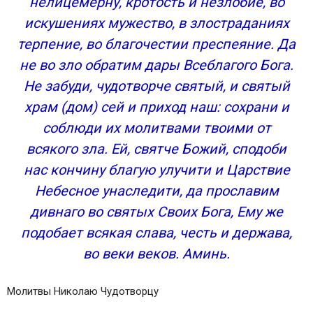
нелицемерну, кротость и незлобие, во
искушениях мужество, в злостраданиях
терпение, во благочестии преспеяние. Да
не во зло обратим дары Всеблагого Бога.
Не забуди, чудотворче святый, и святый
храм (дом) сей и приход наш: сохрани и
соблюди их молитвами твоими от
всякого зла. Ей, святче Божий, сподоби
нас кончину благую улучити и Царствие
Небесное унаследити, да прославим
дивнаго во святых Своих Бога, Ему же
подобает всякая слава, честь и держава,
во веки веков. Аминь.
Молитвы Николаю Чудотворцу