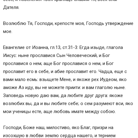
Дателя.
Возлюблю Тя, Господи, крепосте моя, Господь утверждение
мое.
Евангелие от Иоанна, гл.13, ст.31-3: Егда изыде, глагола
Иисус: ныне прославися Сын Человеческий, и Бог
прославися о нем; аще Бог прославися о нем, и Бог
прославит его в себе, и абие прославит его. Чадца, еще с
вами мало есмь: взыщете Мене, и якоже рех Иудеом, яко
аможе Аз иду, вы не можете приити: и вам глаголю ныне.
Заповедь новую даю вам, да любите друг друга: якоже
возлюбих вы, да и вы любите себе; о сем разумеют вси, яко
мои ученицы есте, аще любовь имате между собою.
Господи, Боже наш, милостиво, яко Благ, призри на
изсохшую в любви землю сердца нашего, и тернием