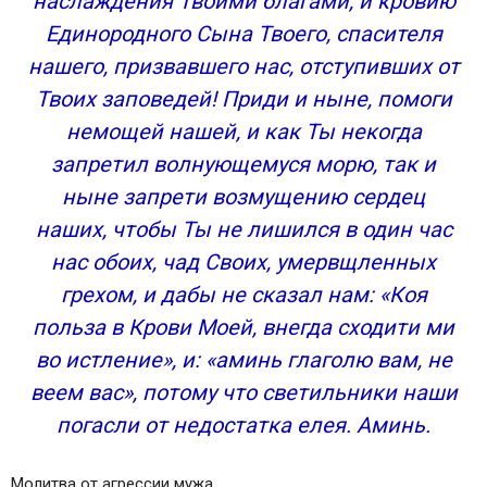
наслаждения Твоими благами, и кровию
Единородного Сына Твоего, спасителя
нашего, призвавшего нас, отступивших от
Твоих заповедей! Приди и ныне, помоги
немощей нашей, и как Ты некогда
запретил волнующемуся морю, так и
ныне запрети возмущению сердец
наших, чтобы Ты не лишился в один час
нас обоих, чад Своих, умервщленных
грехом, и дабы не сказал нам: «Коя
польза в Крови Моей, внегда сходити ми
во истление», и: «аминь глаголю вам, не
веем вас», потому что светильники наши
погасли от недостатка елея. Аминь.
Молитва от агрессии мужа