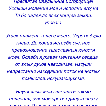
Пресвятая Владычице Богородице!
Услыши моление мое и исполни его; на
Тя бо надеждо всех концев земли,
уповаю.
Угаси пламень телесе моего. Укроти бурю
гнева. До конца истреби суетное
превозношение тщеславныя юности
моея. Ослаби лукавая мечтания сердца,
от злых духов наводимая. Изсуши
непрестанно находящий поток нечистых
помыслов, искушающих мя.
Научи язык мой глаголати токмо
полезная, очи мои зрети едину красоту
святыни. Отверзи уши мои, да возмогу