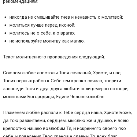
рекомендациям:
никогда не смешивайте гнев и ненависть с молитвой;
молиться лучше перед иконой;
молитесь не о себе, а о врагах;
не используйте молитву как магию.
Текст молитвенного произведения следующий:
Союзом любве апостолы Твоя связавый, Христе, и нас,
Твоих верных рабов к Себе тем крепко связав, творити
заповеди Твоя и друг друга любити нелицемерно сотвори,
молитвами Богородицы, Едине Человеколюбче.
Пламенем любве распали к Тебе сердца наша, Христе Боже,
да тою разжигаеми, сердцем, мыслию же и душею, и всею
крепостию нашею возлюбим Тя, и искренняго своего яко
себе, и повеления Твоя храняще славим Тя, всех благ