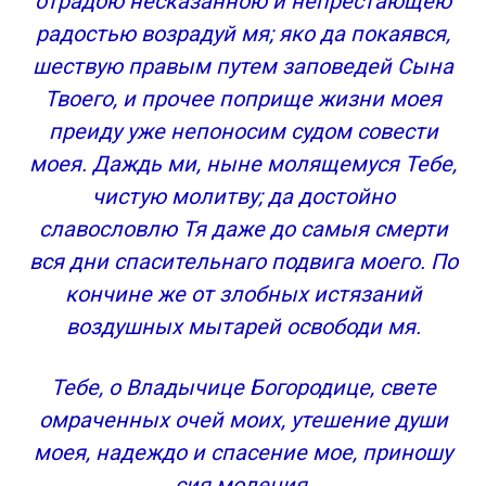
отрадою несказанною и непрестающею
радостью возрадуй мя; яко да покаявся,
шествую правым путем заповедей Сына
Твоего, и прочее поприще жизни моея
преиду уже непоносим судом совести
моея. Даждь ми, ныне молящемуся Тебе,
чистую молитву; да достойно
славословлю Тя даже до самыя смерти
вся дни спасительнаго подвига моего. По
кончине же от злобных истязаний
воздушных мытарей освободи мя.
Тебе, о Владычице Богородице, свете
омраченных очей моих, утешение души
моея, надеждо и спасение мое, приношу
сия моления.