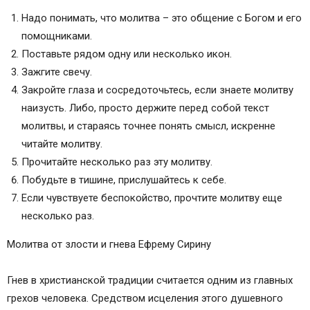
начальства)
Надо понимать, что молитва – это общение с Богом и его
Молитва от зла, врагов и порчи
помощниками.
Молитва от врагов и завистников
Поставьте рядом одну или несколько икон.
Молитва оберег о защите детей от злых людей
Зажгите свечу.
Защитная молитва от врагов архангелу Михаилу
Закройте глаза и сосредоточьтесь, если знаете молитву
Похожие темы
наизусть. Либо, просто держите перед собой текст
Предыдущая запись
молитвы, и стараясь точнее понять смысл, искренне
Следующая запись
читайте молитву.
Поделитесь страницей в социальных сетях
Прочитайте несколько раз эту молитву.
Побудьте в тишине, прислушайтесь к себе.
Если чувствуете беспокойство, прочтите молитву еще
несколько раз.
Молитва от злости и гнева Ефрему Сирину
Гнев в христианской традиции считается одним из главных
грехов человека. Средством исцеления этого душевного