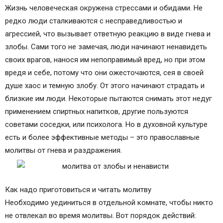
Православные иконы и молитвы
Жизнь человеческая окружена стрессами и обидами. Не
Информационный сайт про иконы, молитвы,
редко люди сталкиваются с несправедливостью и
православные традиции.
агрессией, что вызывает ответную реакцию в виде гнева и
Молитва об искоренении ненависти и всякой
злобы. Сами того не замечая, люди начинают ненавидеть
злобы
своих врагов, нанося им непоправимый вред, но при этом
Как читать молитву для защиты
вредя и себе, потому что они ожесточаются, сея в своей
Молитвы о умножении любви и искоренении
душе хаос и темную злобу. От этого начинают страдать и
ненависти и всякой злобы
близкие им люди. Некоторые пытаются снимать этот недуг
Короткие молитвы от обиды,злости, гнева и
применением спиртных напитков, другие пользуются
ненависти.
советами соседки, или психолога. Но в духовной культуре
Короткие молитвы от обиды, злости, гнева и
есть и более эффективные методы – это православные
ненависти.
молитвы от гнева и раздражения.
Молитвы от врагов и злых людей
Самая сильная молитва от злых людей,
приносящая помощь
Как надо приготовиться и читать молитву
Православные молитвы от врагов видимых и
Необходимо уединиться в отдельной комнате, чтобы никто
невидимых
не отвлекал во время молитвы. Вот порядок действий:
Молитва от врагов на работе (или злого