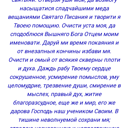
насыщатися сладчайшими меда
вещаниями Святаго Писания и творити я
Твоею помощию. Очисти уста моя, да
сподоблюся Вышняго Бога Отцем моим
именовати. Даруй ми время покаяния и
от внезапныя кончины избави мя.
Очисти и омый от всякия скверны плоти
и духа. Даждь рабу Твоему сердце
сокрушенное, усмирение помыслов, уму
целомудрие, трезвение души, смирение в
мыслех, правый дух, житие
благоразсудное, еще же и мир, его же
дарова Господь наш учеником Своим. В
тишине неволнуемой сохрани мя;