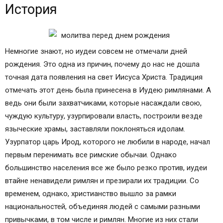
История
Молитва на день рождения, читаемая раз в году
Молитва на день рождения Ангелу Хранителю
Зачем молиться в день рождения
Всегда ли можно отмечать праздник?
Немногие знают, но иудеи совсем не отмечали дней
Слушать молитву на день рождения
рождения. Это одна из причин, почему до нас не дошла
Нужно ли молиться ангелу в день рождения
точная дата появления на свет Иисуса Христа. Традиция
Православная молитва в День рождения.
отмечать этот день была принесена в Иудею римлянами. А
(оберег)+ МОЛИТВА В СВОЙ ДЕНЬ РОЖДЕНИЯ,
ведь они были захватчиками, которые насаждали свою,
ЧИТАЕМАЯ АНГЕЛУ ХРАНИТЕЛЮ+КАК
чуждую культуру, узурпировали власть, построили везде
ОТМЕЧАТЬ ДЕНЬ СВОЕГО РОЖДЕНИЯ. СОВЕТЫ.
языческие храмы, заставляли поклоняться идолам.
РИТУ
Узурпатор царь Ирод, которого не любили в народе, начал
Сильные молитвы, которые читаются один раз
первым перенимать все римские обычаи. Однако
в год в День Рождения.
большинство населения все же было резко против, иудеи
Ангел моего рожденья. (оберег).
втайне ненавидели римлян и презирали их традиции. Со
Оберег на день рождения
временем, однако, христианство вышло за рамки
Православная молитва которая читается один
национальностей, объединяя людей с самыми разными
раз в год
привычками, в том числе и римлян. Многие из них стали