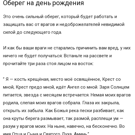
Оберег на день рождения
Это очень сильный оберег, который будет работать и
защищать вас от врагов и недоброжелателей невидимой
силой до следующего года.
И как бы ваши враги не старались причинить вам вред, у них
ничего не будет получаться: Встаньте на рассвете и
прочитайте три раза стоя лицом на восток:
” Я — кость крещёная, место моё освящённое, Крест со
мной, Крест предо мной, идёт Ангел со мной. Заря Солнцем
питается, звезда с месяцем встречается. Немая моих врагов
родила, слепая моих врагов собрала. Глаза их закрыла,
открыть их забыла. Как Божья река пески разбивает, как
она круты берега размывает, так размой, расплещи ум —
разум у врагов моих. На ныне, навечно, на бесконечно. Во
имя Отца и Сына и Святого Духа. Аминь.”