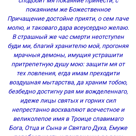
сподобит мя покаяние принести, с
покаянием же Божественное
Причащение достойне прияти, о сем паче
молю, и таковаго дара всеусердно желаю.
В страшный же час смерти неотступен
буди ми, благий хранителю мой, прогоняя
мрачныя демоны, имущия устрашити
притрепетную душу мою: защити мя от
тех ловления, егда имам преходити
воздушная мытарства, да храним тобою,
безбедно достигну рая ми вожделеннаго,
идеже лицы святых и горних сил
непрестанно восхваляют всечестное и
великолепое имя в Троице славимаго
Бога, Отца и Сына и Святаго Духа, Емуже