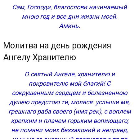
Сам, Господи, благослови начинаемый
Молитва Ангелу-хранителю в день рождения
мною год и все дни жизни моей.
Молитва Господу Богу в день рождения
Молитва Пресвятой Богородице в день
Аминь.
рождения
Молитва матери в день рождения сына
Молитва на день рождения
Молитва матери в день рождения дочери
Ангелу Хранителю
Молитва в день рождения усопшего
Молитва в день рождения на деньги и достаток
Молитва в день рождения на здоровье
О святый Ангеле, хранителю и
Молитва в день рождения на удачу
покровителю мой благий! С
Молитва в день рождения на любовь и
сокрушенным сердцем и болезненною
замужество
душею предстою ти, моляся: услыши мя,
Молитва в день рождения на исполнение
грешнаго раба своего (имя рек), с воплем
желания
крепким и плачем горьким вопиющаго;
Благодарственная молитва в день рождения
не помяни моих беззаконий и неправд,