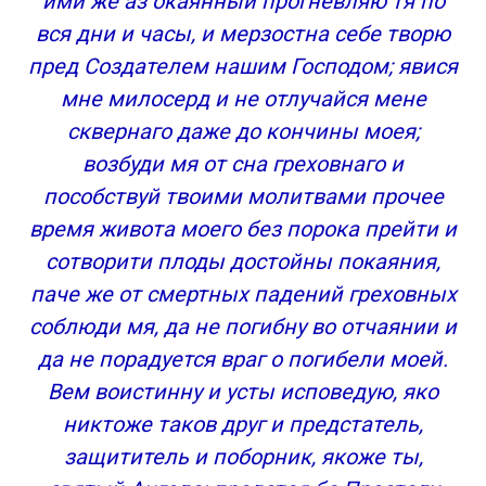
ими же аз окаянный прогневляю тя по
вся дни и часы, и мерзостна себе творю
пред Создателем нашим Господом; явися
мне милосерд и не отлучайся мене
сквернаго даже до кончины моея;
возбуди мя от сна греховнаго и
пособствуй твоими молитвами прочее
время живота моего без порока прейти и
сотворити плоды достойны покаяния,
паче же от смертных падений греховных
соблюди мя, да не погибну во отчаянии и
да не порадуется враг о погибели моей.
Вем воистинну и усты исповедую, яко
никтоже таков друг и предстатель,
защититель и поборник, якоже ты,