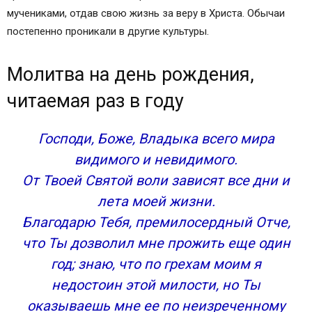
Молитва в день рождения
мучениками, отдав свою жизнь за веру в Христа. Обычаи
Текст молитвы
постепенно проникали в другие культуры.
Почему День рождения считается особым
днем?
Молитва на день рождения,
Подготовка к празднованию (за 1-2 дня)
читаемая раз в году
Как правильно прочесть молитву
Какому святому лучше молиться в свой день
рождения
Господи, Боже, Владыка всего мира
Святые покровители по дню рождения
видимого и невидимого.
Статьи на похожие темы:
От Твоей Святой воли зависят все дни и
Комментарии посетителей сайта
лета моей жизни.
Добавить комментарий Отменить ответ
Благодарю Тебя, премилосердный Отче,
Православные иконы и молитвы
что Ты дозволил мне прожить еще один
Информационный сайт про иконы, молитвы,
православные традиции.
год; знаю, что по грехам моим я
Молитва в День рождения, которая читается раз
недостоин этой милости, но Ты
в год
оказываешь мне ее по неизреченному