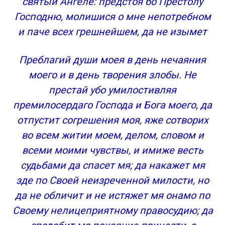
святый Ангеле: предстоя бо Престолу
Господню, молишися о мне непотребном
и паче всех грешнейшем, да не изымет
Преблагий души моея в день нечаяния
моего и в день творения злобы. Не
престай убо умилостивляя
премилосердаго Господа и Бога моего, да
отпустит согрешения моя, яже сотворих
во всем житии моем, делом, словом и
всеми моими чувствы, и имиже весть
судьбами да спасет мя; да накажет мя
зде по Своей неизреченной милости, но
да не обличит и не истяжет мя онамо по
Своему нелицеприятному правосудию; да