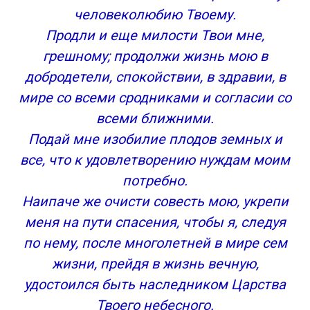
Какие молитвы читаются раз в год
человеколюбию Твоему.
Молитва в день рождения на исполнение
Продли и еще милости Твои мне,
желания, любовь, замужество и здоровье
грешному; продолжи жизнь мою в
Молитва ангелу-хранителю в день рождения
добродетели, спокойствии, в здравии, в
Молитвы в день рождения на исполнение
желания
мире со всеми сродниками и согласии со
Молитва матери в день рождения сына
всеми ближними.
Молитва матери в день рождения дочери
Подай мне изобилие плодов земных и
Молитва в день рождения на удачу
все, что к удовлетворению нуждам моим
Молитва на свой день рождения на замужество
потребно.
Молитва на день рождения на здоровье
Наипаче же очисти совесть мою, укрепи
Молитва в день рождения на любовь
Молитва на деньги в день рождения
меня на пути спасения, чтобы я, следуя
Молитва в День рождения, которая читается раз
по нему, после многолетней в мире сем
в год
жизни, прейдя в жизнь вечную,
Что еще нужно сделать в день рождения
удостоился быть наследником Царства
православному человеку?
Твоего небесного.
Молитва своему ангелу в день рождения