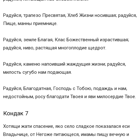
Радуйся, трапезо Пресвятая, Хлеб Жизни носившая; радуйся,
Пище, манны приемнице.
Радуйся, земле Благая, Клас Божественный израстившая;
радуйся, ниво, растящая многоплодие щедрот.
Радуйся, каменю напоивший жаждущия жизни; радуйся,
милость сугубо нам подающая.
Радуйся, Благодатная, Господь с Тобою, подаждь и нам,
недостойным, росу благодати Твоея и яви милосердие Твое.
Кондак 7
Хотящи жати спасение, яко село сладкое показалася еси
Владычице, от Негоже питающеся, имамы пищу вечную и