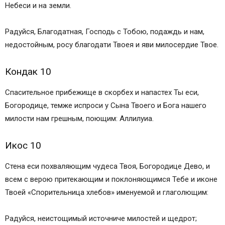
Небеси и на земли.
Радуйся, Благодатная, Господь с Тобою, подаждь и нам,
недостойным, росу благодати Твоея и яви милосердие Твое.
Кондак 10
Спасительное прибежище в скорбех и напастех Ты еси,
Богородице, темже испроси у Сына Твоего и Бога нашего
милости нам грешным, поющим: Аллилуиа.
Икос 10
Стена еси похваляющим чудеса Твоя, Богородице Дево, и
всем с верою притекающим и поклоняющимся Тебе и иконе
Твоей «Спорительница хлебов» именуемой и глаголющим:
Радуйся, неистощимый источниче милостей и щедрот;