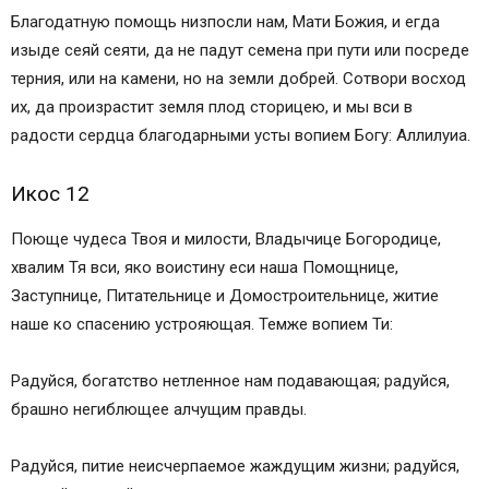
Благодатную помощь низпосли нам, Мати Божия, и егда
изыде сеяй сеяти, да не падут семена при пути или посреде
терния, или на камени, но на земли добрей. Сотвори восход
их, да произрастит земля плод сторицею, и мы вси в
радости сердца благодарными усты вопием Богу: Аллилуиа.
Икос 12
Поюще чудеса Твоя и милости, Владычице Богородице,
хвалим Тя вси, яко воистину еси наша Помощнице,
Заступнице, Питательнице и Домостроительнице, житие
наше ко спасению устрояющая. Темже вопием Ти:
Радуйся, богатство нетленное нам подавающая; радуйся,
брашно негиблющее алчущим правды.
Радуйся, питие неисчерпаемое жаждущим жизни; радуйся,