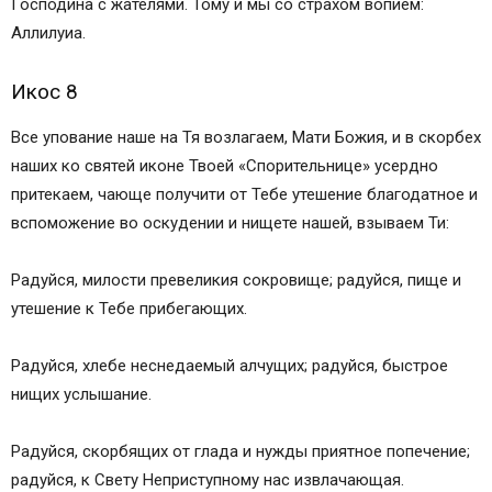
Господина с жателями. Тому и мы со страхом вопием:
Аллилуиа.
Икос 8
Все упование наше на Тя возлагаем, Мати Божия, и в скорбех
наших ко святей иконе Твоей «Спорительнице» усердно
притекаем, чающе получити от Тебе утешение благодатное и
вспоможение во оскудении и нищете нашей, взываем Ти:
Радуйся, милости превеликия сокровище; радуйся, пище и
утешение к Тебе прибегающих.
Радуйся, хлебе неснедаемый алчущих; радуйся, быстрое
нищих услышание.
Радуйся, скорбящих от глада и нужды приятное попечение;
радуйся, к Свету Неприступному нас извлачающая.