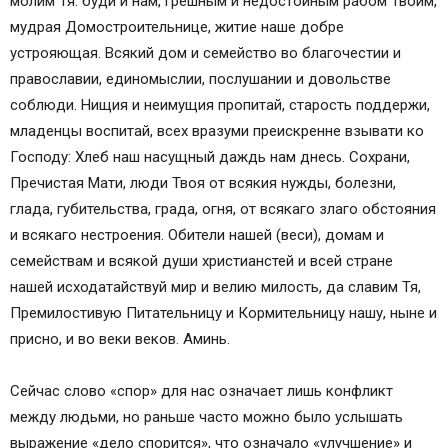
молим Тя: буди и нам, грешным и недостойным рабом Твоим,
мудрая Домостроительнице, житие наше добре
устрояющая. Всякий дом и семейство во благочестии и
православии, единомыслии, послушании и довольстве
соблюди. Нищия и неимущия пропитай, старость поддержи,
младенцы воспитай, всех вразуми преискренне взывати ко
Господу: Хлеб наш насущный даждь нам днесь. Сохрани,
Пречистая Мати, люди Твоя от всякия нужды, болезни,
глада, губительства, града, огня, от всякаго злаго обстояния
и всякаго нестроения. Обители нашей (веси), домам и
семействам и всякой души христианстей и всей стране
нашей исходатайствуй мир и велию милость, да славим Тя,
Премилостивую Питательницу и Кормительницу нашу, ныне и
присно, и во веки веков. Аминь.
Сейчас слово «спор» для нас означает лишь конфликт
между людьми, но раньше часто можно было услышать
выражение «дело спорится», что означало «улучшение» и