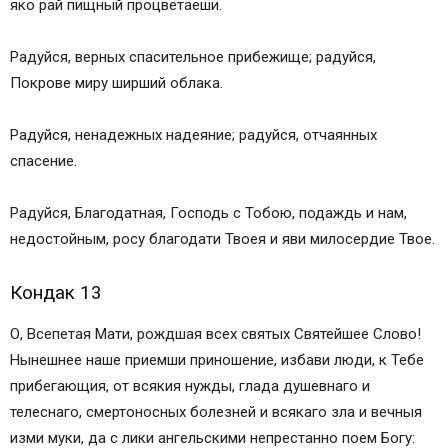
яко рай пищный процветаеши.
Радуйся, верных спасительное прибежище; радуйся,
Покрове миру ширший облака.
Радуйся, ненадежных надеяние; радуйся, отчаянных
спасение.
Радуйся, Благодатная, Господь с Тобою, подаждь и нам,
недостойным, росу благодати Твоея и яви милосердие Твое.
Кондак 13
О, Всепетая Мати, рождшая всех святых Святейшее Слово!
Нынешнее наше приемши приношение, избави люди, к Тебе
прибегающия, от всякия нужды, глада душевнаго и
телеснаго, смертоносных болезней и всякаго зла и вечныя
изми муки, да с лики ангельскими непрестанно поем Богу: