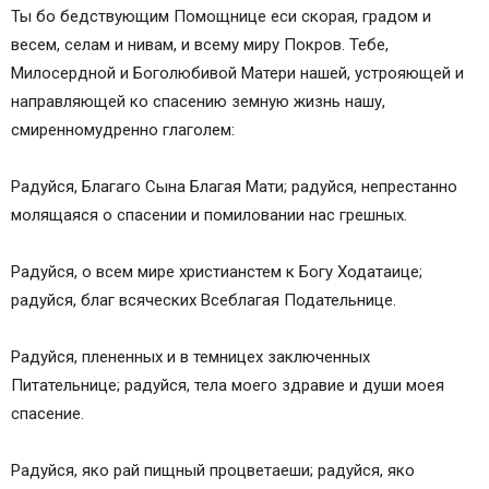
Ты бо бедствующим Помощнице еси скорая, градом и
весем, селам и нивам, и всему миру Покров. Тебе,
Милосердной и Боголюбивой Матери нашей, устрояющей и
направляющей ко спасению земную жизнь нашу,
смиренномудренно глаголем:
Радуйся, Благаго Сына Благая Мати; радуйся, непрестанно
молящаяся о спасении и помиловании нас грешных.
Радуйся, о всем мире христианстем к Богу Ходатаице;
радуйся, благ всяческих Всеблагая Подательнице.
Радуйся, плененных и в темницех заключенных
Питательнице; радуйся, тела моего здравие и души моея
спасение.
Радуйся, яко рай пищный процветаеши; радуйся, яко