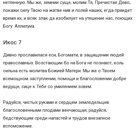
нетленную. Мы же, земнии суще, молим Тя, Пречистая Дево,
покажи силу Твою на жатве нив и полей наших, егда приидет
время их, и всяк злак да изобилует на утешение нас, поющих
Богу: Аллилуиа.
Икос 7
Дивно прославилася еси, Богомати, в защищении людей
православных. Возстающии бо на Бога не познают, коль
сильна есть молитва Божией Матери. Мы же о Твоем
всемощном заступлении, помощи и благословении добре
ведуще, сице к Тебе со умилением зовем:
Радуйся, чистых руками и сердцем земледельцев
благословенными плодами венчающая; радуйся,
бедствующим среди напастей и трудов внезапное
вспоможение.