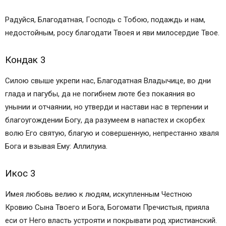
Радуйся, Благодатная, Господь с Тобою, подаждь и нам,
недостойным, росу благодати Твоея и яви милосердие Твое.
Кондак 3
Силою свыше укрепи нас, Благодатная Владычице, во дни
глада и пагубы, да не погибнем люте без покаяния во
унынии и отчаянии, но утверди и настави нас в терпении и
благоугождении Богу, да разумеем в напастех и скорбех
волю Его святую, благую и совершенную, непрестанно хваля
Бога и взывая Ему: Аллилуиа.
Икос 3
Имея любовь велию к людям, искупленным Честною
Кровию Сына Твоего и Бога, Богомати Пречистыя, прияла
еси от Него власть устрояти и покрывати род христианский.