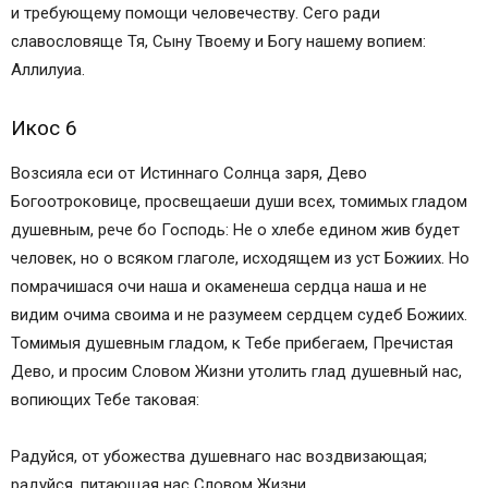
и требующему помощи человечеству. Сего ради
славословяще Тя, Сыну Твоему и Богу нашему вопием:
Аллилуиа.
Икос 6
Возсияла еси от Истиннаго Солнца заря, Дево
Богоотроковице, просвещаеши души всех, томимых гладом
душевным, рече бо Господь: Не о хлебе едином жив будет
человек, но о всяком глаголе, исходящем из уст Божиих. Но
помрачишася очи наша и окаменеша сердца наша и не
видим очима своима и не разумеем сердцем судеб Божиих.
Томимыя душевным гладом, к Тебе прибегаем, Пречистая
Дево, и просим Словом Жизни утолить глад душевный нас,
вопиющих Тебе таковая:
Радуйся, от убожества душевнаго нас воздвизающая;
радуйся, питающая нас Словом Жизни.