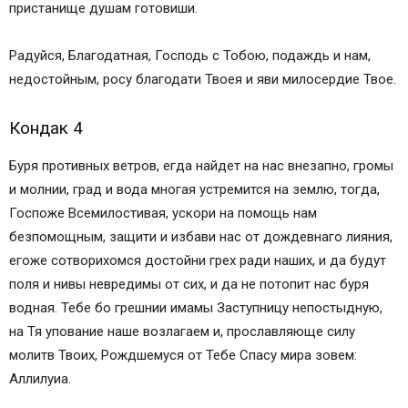
пристанище душам готовиши.
Радуйся, Благодатная, Господь с Тобою, подаждь и нам,
недостойным, росу благодати Твоея и яви милосердие Твое.
Кондак 4
Буря противных ветров, егда найдет на нас внезапно, громы
и молнии, град и вода многая устремится на землю, тогда,
Госпоже Всемилостивая, ускори на помощь нам
безпомощным, защити и избави нас от дождевнаго лияния,
егоже сотворихомся достойни грех ради наших, и да будут
поля и нивы невредимы от сих, и да не потопит нас буря
водная. Тебе бо грешнии имамы Заступницу непостыдную,
на Тя упование наше возлагаем и, прославляюще силу
молитв Твоих, Рождшемуся от Тебе Спасу мира зовем:
Аллилуиа.