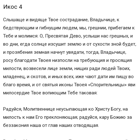
Икос 4
Слышаще и видяще Твое сострадание, Владычице, к
бедствующим и гибнущим людем, мы, грешнии, прибегаем к
Тебе и молимся: О, Пресвятая Дево, услыши нас грешных, и
во дни, егда солнце изсушит землю и от сухости зной будет,
и прозябения земная начнут увядати, тогда, Владычице,
росу благодати Твоея низпосли на требующия и просящия
милости, возвесели лице земли, нищих ради людей Твоих,
младенец, и скотов, и иных всех, иже чают дати им пищу во
благо время, и от святыя иконы Твоея «Спорительницы» яви
милосердие Твое вопиющим Тебе таковая:
Радуйся, Молитвеннице неусыпающая ко Христу Богу, на
милость к нам Его преклоняющая; радуйся, кару Божию за
беззакония наша от глав наших отводящая.