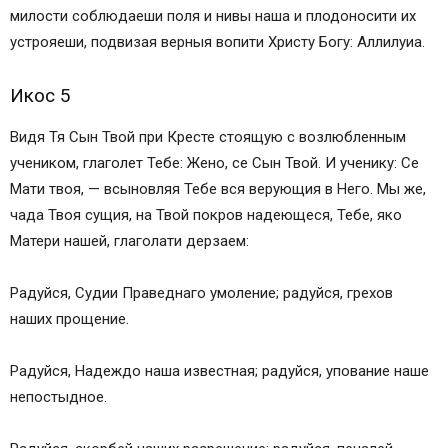
милости соблюдаеши поля и нивы наша и плодоносити их
устрояеши, подвизая верныя вопити Христу Богу: Аллилуиа.
Икос 5
Видя Тя Сын Твой при Кресте стоящую с возлюбленным
учеником, глаголет Тебе: Жено, се Сын Твой. И ученику: Се
Мати твоя, — всыновляя Тебе вся верующия в Него. Мы же,
чада Твоя сущия, на Твой покров надеющеся, Тебе, яко
Матери нашей, глаголати дерзаем:
Радуйся, Судии Праведнаго умоление; радуйся, грехов
наших прощение.
Радуйся, Надеждо наша известная; радуйся, упование наше
непостыдное.