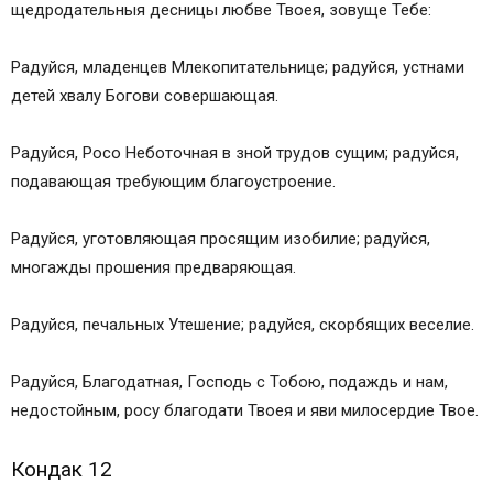
щедродательныя десницы любве Твоея, зовуще Тебе:
Радуйся, младенцев Млекопитательнице; радуйся, устнами
детей хвалу Богови совершающая.
Радуйся, Росо Неботочная в зной трудов сущим; радуйся,
подавающая требующим благоустроение.
Радуйся, уготовляющая просящим изобилие; радуйся,
многажды прошения предваряющая.
Радуйся, печальных Утешение; радуйся, скорбящих веселие.
Радуйся, Благодатная, Господь с Тобою, подаждь и нам,
недостойным, росу благодати Твоея и яви милосердие Твое.
Кондак 12