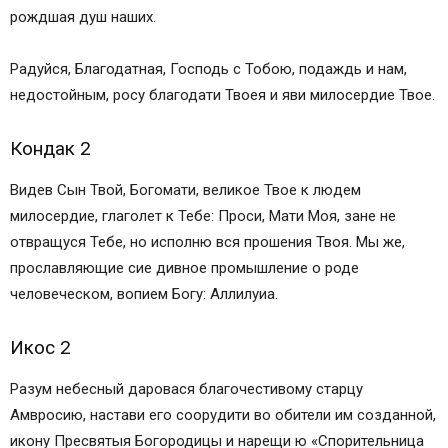
Информационный сайт про иконы, молитвы,
рождшая душ наших.
православные традиции.
Икона «Спорительница хлебов» в чем помогает
Радуйся, Благодатная, Господь с Тобою, подаждь и нам,
и как молиться
недостойным, росу благодати Твоея и яви милосердие Твое.
Значение образа Богородицы
Икона «Спорительница хлебов» — в чем
Кондак 2
помогает
Иконе «Спорительница хлебов» о чем
Видев Сын Твой, Богомати, великое Твое к людем
молиться:
милосердие, глаголет к Тебе: Проси, Мати Моя, зане не
Где можно найти святой лик Богородицы
отвращуся Тебе, но исполню вся прошения Твоя. Мы же,
Дни совершения празднований иконе
прославляющие сие дивное промышление о роде
«Спорительница хлебов»
человеческом, вопием Богу: Аллилуиа.
Молитва к пресвятой богородице
спорительнице хлебов
Икос 2
Разум небесный даровася благочестивому старцу
Амвросию, настави его соорудити во обители им созданной,
икону Пресвятыя Богородицы и нарещи ю «Спорительница