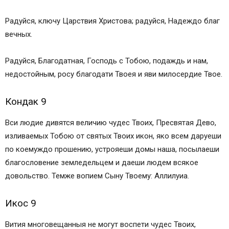
Радуйся, ключу Царствия Христова; радуйся, Надеждо благ
вечных.
Радуйся, Благодатная, Господь с Тобою, подаждь и нам,
недостойным, росу благодати Твоея и яви милосердие Твое.
Кондак 9
Вси людие дивятся величию чудес Твоих, Пресвятая Дево,
изливаемых Тобою от святых Твоих икон, яко всем даруеши
по коемуждо прошению, устрояеши домы наша, посылаеши
благословение земледельцем и даеши людем всякое
довольство. Темже вопием Сыну Твоему: Аллилуиа.
Икос 9
Вития многовещанныя не могут воспети чудес Твоих,