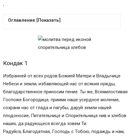
'
Оглавление [Показать]
Кондак 1
Икос 1
Кондак 2
Икос 2
Кондак 1
Кондак 3
Икос 3
Избранней от всех родов Божией Матери и Владычице
Кондак 4
Небеси и земли, избавляющей нас от всякия нужды,
Икос 4
благодарственное приносим пение. Ты же, Всемилостивая
Кондак 5
Госпоже Богородице, приими наше усердное моление,
Икос 5
сохрани нас от глада и пагубы, даруй земли нашей
Кондак 6
плодоносие, Питательнице и Спорительнице нив и хлебов
Икос 6
наших, да радующеся всегда зовем Ти:
Кондак 7
Радуйся, Благодатная, Господь с Тобою, подаждь и нам,