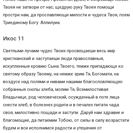
Твоея не затвори от нас; щедрую руку Твоея помощи
простри нам, да прославляющи милости и чудеса Твоя, поем
Триединому Богу: Аллилуиа.
Икос 11
Светлыми лучами чудес Твоих просвещаеши весь мир
христианский и заступаеши люди православныя,
искупленныя кровию Сына Твоего, темже припадающе ко
святому образу Твоему, на немже зрим Тя, Богомати, на
воздусе над полями и нивами нашими благословляющую
собранныя снопы хлеба, молим Тя, Всемилостивая
Владычице, род человеческий, осужденный в поте лица
снести хлеб, в болезнех родити и в печалех питати чада
своя, милостивно пощади и заступи. Даруй нам здравие и
благомощие, да питаемии Тобою, от силы в силу возрастати
будем и вси исполнимся радости и утешения от