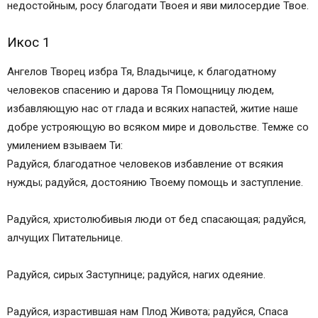
Икос 7
недостойным, росу благодати Твоея и яви милосердие Твое.
Кондак 8
Икос 1
Икос 8
Кондак 9
Ангелов Творец избра Тя, Владычице, к благодатному
Икос 9
человеков спасению и дарова Тя Помощницу людем,
Кондак 10
избавляющую нас от глада и всяких напастей, житие наше
Икос 10
добре устрояющую во всяком мире и довольстве. Темже со
Кондак 11
умилением взываем Ти:
Икос 11
Радуйся, благодатное человеков избавление от всякия
Кондак 12
нужды; радуйся, достоянию Твоему помощь и заступление.
Икос 12
Кондак 13
Радуйся, христолюбивыя люди от бед спасающая; радуйся,
Молитва
алчущих Питательнице.
Икона Божьей Матери «Спорительница хлебов»
Молитва иконе Богородицы «Спорительница
Радуйся, сирых Заступнице; радуйся, нагих одеяние.
хлебов»
Православные иконы и молитвы
Радуйся, израстившая нам Плод Живота; радуйся, Спаса