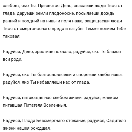
хлебов», яко Ты, Пресвятая Дево, спасаеши люди Твоя от
глада, даруеши земли плодоносие, посылаеши дождь
ранний и поздний на нивы и поля наша, защищаеши люди
Твоя от смертоноснаго вреда и пагубы. Темже вопием Тебе
таковая:
Радуйся, Дево, христиан похвало; радуйся, яко Тя блажат
вси роди.
Радуйся, яко Ты благословляеши и споряеши хлебы наша;
радуйся, яко Ты избавляеши нас от глада.
Радуйся, питающая нас хлебом жизни; радуйся, млеком
питавшая Питателя Вселенныя.
Радуйся, Плода Безсмертнаго стяжание; радуйся, Садителя
жизни нашея рождшая.