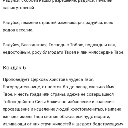
Радуйся, скорбей наших разрешение; радуйся, печалей
наших утолений.
Радуйся, пламене страстей изменяющая; радуйся, всех
родов веселие.
Радуйся, Благодатная, Господь с Тобою, подаждь и нам,
недостойным, росу благодати Твоея и яви милосердие Твое.
Кондак 6
Проповедует Церковь Христова чудеса Твоя,
Богородительнице, от восток бо до запад хвально Имя
Твое, и несть града или страны, идеже не совершашеся
Тобою действо Силы Божия, во избавление и спасение,
просвещение и исцеление людей христоименитых, наипаче
же чрез иконы Твоя святыя обыкла еси чудотворити,
изливающи от них струи милостей и щедрот бедствующему