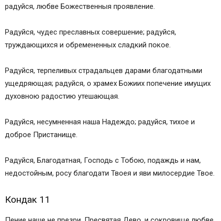
радуйся, любве Божественныя проявление.
Радуйся, чудес преславных совершение; радуйся,
труждающихся и обремененных сладкий покое.
Радуйся, терпеливых страдальцев дарами благодатными
ущедряющая; радуйся, о храмех Божиих попечение имущих
духовною радостию утешающая.
Радуйся, несумненная наша Надеждо; радуйся, тихое и
доброе Пристанище.
Радуйся, Благодатная, Господь с Тобою, подаждь и нам,
недостойным, росу благодати Твоея и яви милосердие Твое.
Кондак 11
Пение наше не презри, Пресвятая Дево, и сокровище любве