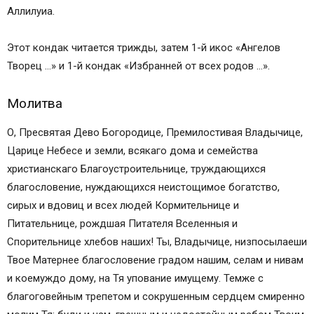
Аллилуиа.
Этот кондак читается трижды, затем 1-й икос «Ангелов
Творец …» и 1-й кондак «Избранней от всех родов …».
Молитва
О, Пресвятая Дево Богородице, Премилостивая Владычице,
Царице Небесе и земли, всякаго дома и семейства
христианскаго Благоустроительнице, труждающихся
благословение, нуждающихся неистощимое богатство,
сирых и вдовиц и всех людей Кормительнице и
Питательнице, рождшая Питателя Вселенныя и
Спорительнице хлебов наших! Ты, Владычице, низпосылаеши
Твое Матернее благословение градом нашим, селам и нивам
и коемуждо дому, на Тя упование имущему. Темже с
благоговейным трепетом и сокрушенным сердцем смиренно