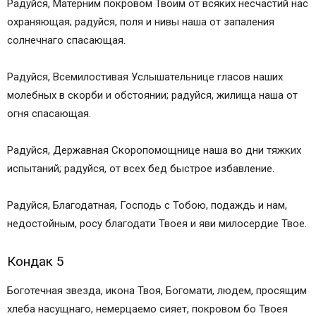
Радуйся, Матерним покровом Твоим от всяких несчастий нас
охраняющая; радуйся, поля и нивы наша от запаления
солнечнаго спасающая.
Радуйся, Всемилостивая Услышательнице гласов наших
молебных в скорби и обстоянии; радуйся, жилища наша от
огня спасающая.
Радуйся, Державная Скоропомощнице наша во дни тяжких
испытаний; радуйся, от всех бед быстрое избавление.
Радуйся, Благодатная, Господь с Тобою, подаждь и нам,
недостойным, росу благодати Твоея и яви милосердие Твое.
Кондак 5
Боготечная звезда, икона Твоя, Богомати, людем, просящим
хлеба насущнаго, немерцаемо сияет, покровом бо Твоея