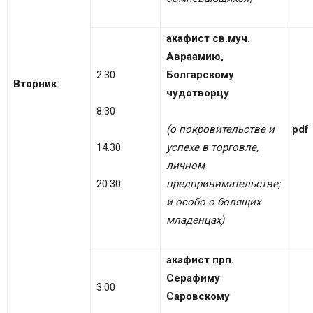
акафист св.муч.
Авраамию,
2.30
Болгарскому
Вторник
чудотворцу
8.30
(о покровительстве и
pdf
14.30
успехе в торговле,
личном
20.30
предпринимательстве;
и особо о болящих
младенцах)
акафист прп.
Серафиму
3.00
Саровскому