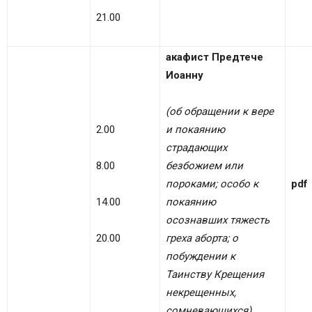
21.00
акафист Предтече
Иоанну
(об обращении к вере
2.00
и покаянию
страдающих
8.00
безбожием или
пороками; особо к
pdf
14.00
покаянию
осознавших тяжесть
20.00
греха аборта; о
побуждении к
Таинству Крещения
некрещенных,
сомневающихся)