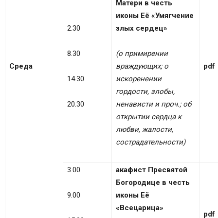
Матери в честь
иконы Её «Умягчение
2.30
злых сердец»
8.30
(о примирении
Среда
враждующих; о
pdf
14.30
искоренении
гордости, злобы,
20.30
ненависти и проч.; об
открытии сердца к
любви, жалости,
сострадательности)
3.00
акафист Пресвятой
Богородице в честь
9.00
иконы Её
«Всецарица»
pdf