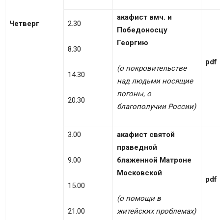
акафист вмч. и
Четверг
2.30
Победоносцу
Георгию
8.30
pdf
(о покровительстве
14.30
над людьми носящие
погоны, о
20.30
благополучии России)
3.00
акафист святой
праведной
9.00
блаженной Матроне
Московской
pdf
15.00
(о помощи в
21.00
житейских проблемах)