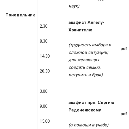
наук
)
Понедельник
акафист Ангелу-
2.30
Хранителю
8.30
(трудность выбора в
pdf
сложной ситуации;
14.30
для желающих
создать семью,
20.30
вступить в брак)
3.00
акафист прп. Сергию
9.00
Радонежскому
pdf
15.00
(о помощи в учебе)