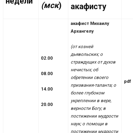
недели
(мск
)
акафисту
акафист Михаилу
Архангелу
(от козней
дьявольских; о
02.00
страждущих от духов
нечистых; об
08.00
обретении своего
pdf
призвания-таланта; о
14.00
более глубоком
укреплении в вере,
20.00
верности Богу; в
постижении мудрости
наук;
о помощи в
постижении мудрости