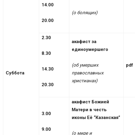
14.00
(о болящих)
20.00
2.30
акафист за
единоумершего
8.30
(об умерших
pdf
14.30
Суббота
православных
христианах)
20.30
акафист Божией
Матери в честь
3.00
иконы Её “Казанская”
9.00
(о мире и