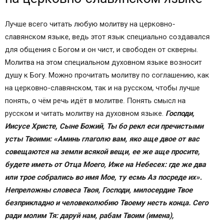
Лучше всего читать любую молитву на церковно-
славянском языке, ведь этот язык специально создавался
для общения с Богом и он чист, и свободен от скверны.
Молитва на этом специальном духовном языке возносит
душу к Богу. Можно прочитать молитву по соглашению, как
на церковно-славянском, так и на русском, чтобы лучше
понять, о чём речь идёт в молитве. Понять смысл на
русском и читать молитву на духовном языке.
Господи,
Иисусе Христе, Сыне Божий, Ты бо рекл еси пречистыми
усты Твоими: «Аминь глаголю вам, яко аще двое от вас
совещаются на земли всякой вещи, ее же аще просите,
будете иметь от Отца Моего, Иже на Небесех: где же два
или трое собрались во имя Мое, ту есмь Аз посреде их».
Непреложны словеса Твоя, Господи, милосердие Твое
безприкладно и человеколюбию Твоему несть конца. Сего
ради молим Тя: даруй нам, рабам Твоим (имена),