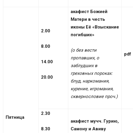
акафист Божией
Матери в честь
иконы Её «Взыскание
2.00
погибших»
8.00
(о без вести
pdf
пропавших, о
14.00
заблудших в
греховных пороках:
20.00
блуд, наркомания,
курение, игромания,
сквернословие проч.)
2.30
Пятница
акафист мучч. Гурию,
8.30
Самону и Авиву