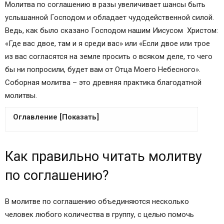
Молитва по соглашению в разы увеличивает шансы быть
услышанной Господом и обладает чудодейственной силой.
Ведь, как было сказано Господом нашим Иисусом Христом:
«Где вас двое, там и я среди вас» или «Если двое или трое
из вас согласятся на земле просить о всяком деле, то чего
бы ни попросили, будет вам от Отца Моего Небесного».
Соборная молитва – это древняя практика благодатной
молитвы.
Оглавление [Показать]
Как правильно читать молитву по соглашению?
Как правильно читать молитву
Текст молитвы по соглашению на церковно-
славянском языке
по соглашению?
Текст молитвы по соглашению на русском
языке
В молитве по соглашению объединяются несколько
Чудодейственная сила Молитвы по соглашению
человек любого количества в группу, с целью помочь
День недели