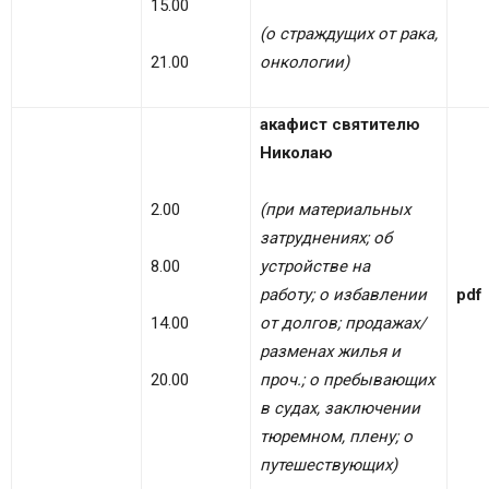
15.00
(о страждущих от рака,
21.00
онкологии)
акафист святителю
Николаю
2.00
(при материальных
затруднениях;
об
8.00
устройстве на
работу;
о избавлении
pdf
14.00
от долгов; продажах/
разменах жилья и
20.00
проч.; о пребывающих
в судах, заключении
тюремном, плену;
о
путешествующих
)