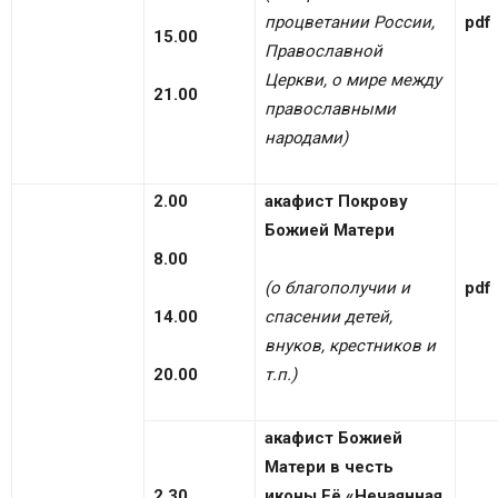
процветании России,
pdf
15.00
Православной
Церкви, о мире между
21.00
православными
народами)
2.00
акафист Покрову
Божией Матери
8.00
(о благополучии и
pdf
14.00
спасении детей,
внуков, крестников и
20.00
т.п.)
акафист Божией
Матери в честь
2.30
иконы Её «Нечаянная