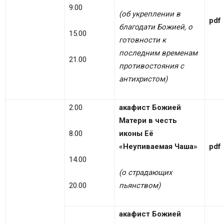
9.00
(об укреплении в
pdf
благодати Божией, о
15.00
готовности к
последним временам
21.00
противостояния с
антихристом)
2.00
акафист Божией
Матери в честь
8.00
иконы Её
«Неупиваемая Чаша»
pdf
14.00
(о страдающих
20.00
пьянством)
акафист Божией