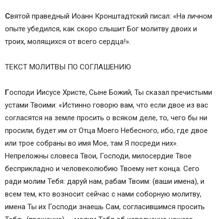
С
вятой праведный Иоанн Кронштадтский писал: «На личном
опыте убедился, как скоро слышит Бог молитву двоих и
троих, молящихся от всего сердца!».
ТЕКСТ МОЛИТВЫ ПО СОГЛАШЕНИЮ
Г
осподи Иисусе Христе, Сыне Божий, Ты сказал пречистыми
устами Твоими: «Истинно говорю вам, что если двое из вас
согласятся на земле просить о всяком деле, то, чего бы ни
просили, будет им от Отца Моего Небесного, ибо, где двое
или трое собраны во имя Мое, там Я посреди них».
Непреложны словеса Твои, Господи, милосердие Твое
бесприкладно и человеколюбию Твоему нет конца. Сего
ради молим Тебя: даруй нам, рабам Твоим: (ваши имена), и
всем тем, кто возносит сейчас с нами соборную молитву,
имена Ты их Господи знаешь Сам, согласившимся просить