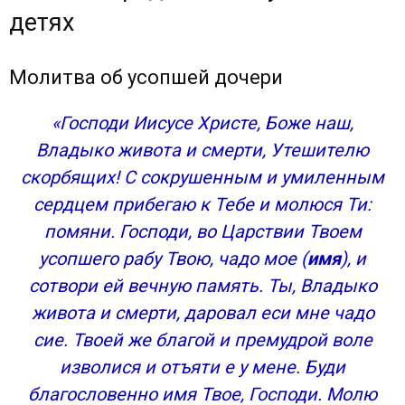
детях
Молитва об усопшей дочери
«Господи Иисусе Христе, Боже наш,
Владыко живота и смерти, Утешителю
скорбящих! С сокрушенным и умиленным
сердцем прибегаю к Тебе и молюся Ти:
помяни. Господи, во Царствии Твоем
усопшего рабу Твою, чадо мое (
имя
), и
сотвори ей вечную память. Ты, Владыко
живота и смерти, даровал еси мне чадо
сие. Твоей же благой и премудрой воле
изволися и отъяти е у мене. Буди
благословенно имя Твое, Господи. Молю