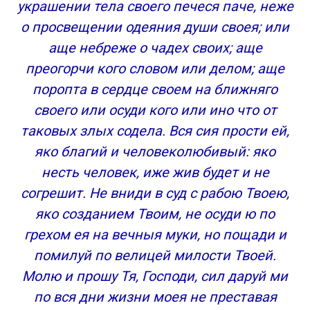
украшении тела своего печеся паче, неже
о просвещении одеяния души своея; или
аще небреже о чадех своих; аще
преогорчи кого словом или делом; аще
поропта в сердце своем на ближняго
своего или осуди кого или ино что от
таковых злых содела. Вся сия прости ей,
яко благий и человеколюбивый: яко
несть человек, иже жив будет и не
согрешит. Не вниди в суд с рабою Твоею,
яко созданием Твоим, не осуди ю по
грехом ея на вечныя муки, но пощади и
помилуй по велицей милости Твоей.
Молю и прошу Тя, Господи, сил даруй ми
по вся дни жизни моея не преставая