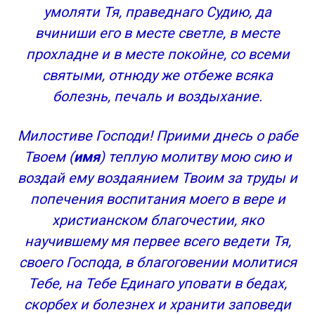
умоляти Тя, праведнаго Судию, да
вчиниши его в месте светле, в месте
прохладне и в месте покойне, со всеми
святыми, отнюду же отбеже всяка
болезнь, печаль и воздыхание.
Милостиве Господи! Приими днесь о рабе
Твоем (
имя
) теплую молитву мою сию и
воздай ему воздаянием Твоим за труды и
попечения воспитания моего в вере и
христианском благочестии, яко
научившему мя первее всего ведети Тя,
своего Господа, в благоговении молитися
Тебе, на Тебе Единаго уповати в бедах,
скорбех и болезнех и хранити заповеди