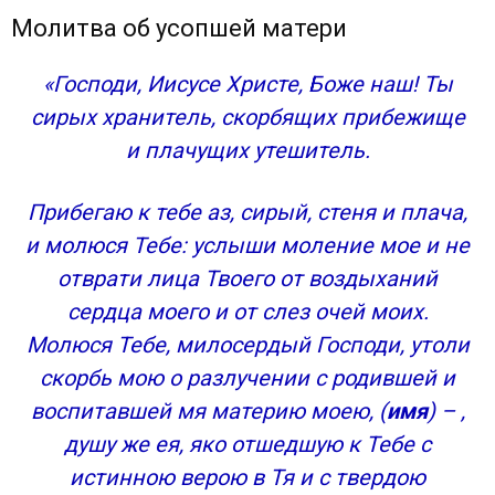
Молитва об усопшей матери
«Господи, Иисусе Христе, Боже наш! Ты
сирых хранитель, скорбящих прибежище
и плачущих утешитель.
Прибегаю к тебе аз, сирый, стеня и плача,
и молюся Тебе: услыши моление мое и не
отврати лица Твоего от воздыханий
сердца моего и от слез очей моих.
Молюся Тебе, милосердый Господи, утоли
скорбь мою о разлучении с родившей и
воспитавшей мя материю моею, (
имя
) – ,
душу же ея, яко отшедшую к Тебе с
истинною верою в Тя и с твердою