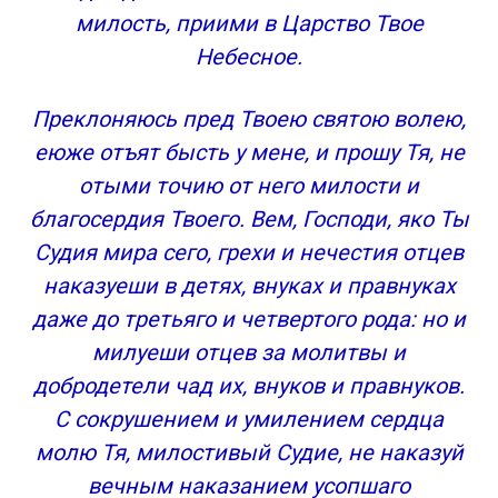
милость, приими в Царство Твое
Небесное.
Преклоняюсь пред Твоею святою волею,
еюже отъят бысть у мене, и прошу Тя, не
отыми точию от него милости и
благосердия Твоего. Вем, Господи, яко Ты
Судия мира сего, грехи и нечестия отцев
наказуеши в детях, внуках и правнуках
даже до третьяго и четвертого рода: но и
милуеши отцев за молитвы и
добродетели чад их, внуков и правнуков.
С сокрушением и умилением сердца
молю Тя, милостивый Судие, не наказуй
вечным наказанием усопшаго