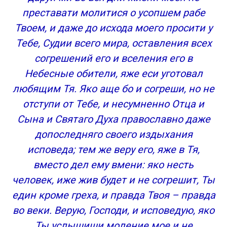
преставати молитися о усопшем рабе
Твоем, и даже до исхода моего просити у
Тебе, Судии всего мира, оставления всех
согрешений его и вселения его в
Небесные обители, яже еси уготовал
любящим Тя. Яко аще бо и согреши, но не
отступи от Тебе, и несумненно Отца и
Сына и Святаго Духа православно даже
допоследняго своего издыхания
исповеда; тем же веру его, яже в Тя,
вместо дел ему вмени: яко несть
человек, иже жив будет и не согрешит, Ты
един кроме греха, и правда Твоя – правда
во веки. Верую, Господи, и исповедую, яко
Ты услышиши моление мое и не