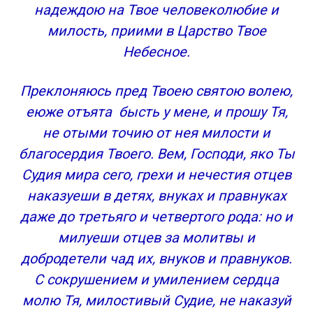
надеждою на Твое человеколюбие и
милость, приими в Царство Твое
Небесное.
Преклоняюсь пред Твоею святою волею,
еюже отъята бысть у мене, и прошу Тя,
не отыми точию от нея милости и
благосердия Твоего. Вем, Господи, яко Ты
Судия мира сего, грехи и нечестия отцев
наказуеши в детях, внуках и правнуках
даже до третьяго и четвертого рода: но и
милуеши отцев за молитвы и
добродетели чад их, внуков и правнуков.
С сокрушением и умилением сердца
молю Тя, милостивый Судие, не наказуй