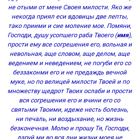
не отыми от мене Своея милости. Яко же
некогда приял еси вдовицы две лепты,
тако приими и сие моление мое. Помяни,
Господи, душу усопшего раба Твоего (
имя
),
прости ему все согрешения его, вольная и
невольная, аще словом, аще делом, аще
ведением и неведением, не погуби его со
беззаконми его и не предаждь вечной
муке, но по велицей милости Твоей и по
множеству щедрот Твоих ослаби и прости
вся согрешения его и вчини его со
святыми Твоими, идеже несть болезнь,
ни печаль, ни воздыхание, но жизнь
безконечная. Молю и прошу Тя, Господи,
даруй ми во вся дни жизни моея не