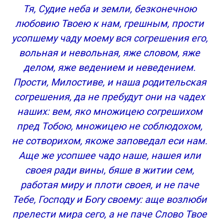
Тя, Судие неба и земли, безконечною
любовию Твоею к нам, грешным, прости
усопшему чаду моему вся согрешения его,
вольная и невольная, яже словом, яже
делом, яже ведением и неведением.
Прости, Милостиве, и наша родительская
согрешения, да не пребудут они на чадех
наших: вем, яко множицею согрешихом
пред Тобою, множицею не соблюдохом,
не сотворихом, якоже заповедал еси нам.
Аще же усопшее чадо наше, нашея или
своея ради вины, бяше в житии сем,
работая миру и плоти своея, и не паче
Тебе, Господу и Богу своему: аще возлюби
прелести мира сего, а не паче Слово Твое