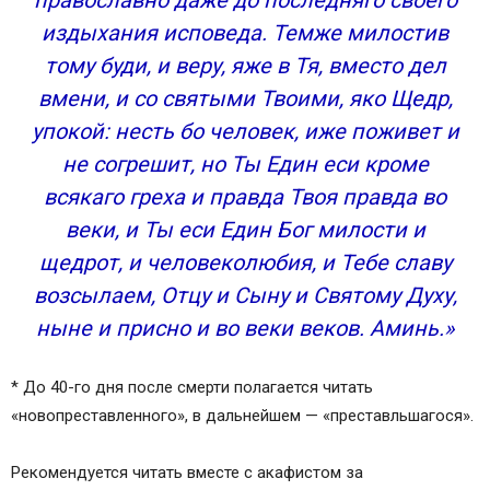
православно даже до последняго своего
Молитва вдовы за усопшего мужа
издыхания исповеда. Темже милостив
Оставить комментарий Cancel Reply
Похожие статьи
тому буди, и веру, яже в Тя, вместо дел
Православные молитвы вдовца или вдовицы
вмени, и со святыми Твоими, яко Щедр,
Православная молитва жены по умершему
упокой: несть бо человек, иже поживет и
мужу
не согрешит, но Ты Един еси кроме
Православная молитва мужа об умершей жене
всякаго греха и правда Твоя правда во
Православная молитва вдовы
веки, и Ты еси Един Бог милости и
Христианская молитва вдовы – помощь душе
умершего супруга
щедрот, и человеколюбия, и Тебе славу
Самая лучшая молитва вдовы о умершем
возсылаем, Отцу и Сыну и Святому Духу,
любимом муже
ныне и присно и во веки веков. Аминь.»
Текст православной молитвы вдовы
Чтобы душа умершего не осталась между небом
* До 40-го дня после смерти полагается читать
и землей
«новопреставленного», в дальнейшем — «преставльшагося».
Обычаи, связанные с похоронами
Молитва, читаемая до 40 дней
Рекомендуется читать вместе с акафистом за
Молитвы о новопреставленном рабе божьем до