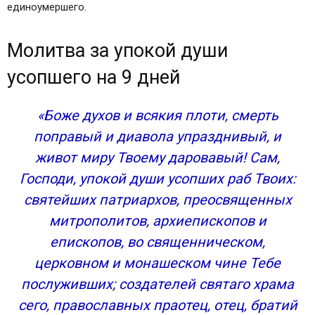
единоумершего.
40 дней
День смерти. Что делать
Молитва за упокой души
Для чего нужна смерть тела?
Какие продукты можно положить на канун?
усопшего на 9 дней
Зачем делаются поминки на 40 дней
Молитвы о новопреставленном рабе божьем
«Боже духов и всякия плоти, смерть
до 40 дней
поправый и диавола упразднивый, и
Молитва об усопшем до 40 дней
живот миру Твоему даровавый! Сам,
Помощь себе и близкому
Господи, упокой души усопших раб Твоих:
Молитвы об усопших. Сила молитв за усопших
святейших патриархов, преосвященных
Почему усопшие не могут себе помочь
Сила молитв за усопших
митрополитов, архиепископов и
ДОПОЛНИТЕЛЬНО ПО ЭТОЙ ТЕМЕ
епископов, во священническом,
МОЛИТВЫ ЗА УСОПШИХ
церковном и монашеском чине Тебе
Каждодневная краткая молитва за усопших
послуживших; создателей святаго храма
Молитва за единоумершего до 40 дней
сего, православных праотец, отец, братий
Молитвы об усопшем супруге (Молитва вдовы