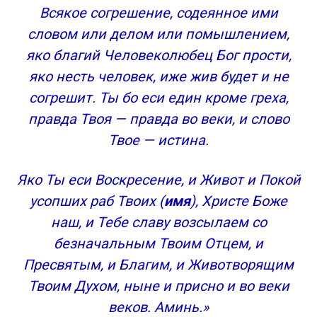
сборник
Всякое согрешение, содеянное ими
Оставить комментарий
словом или делом или помышлением,
сейчас готовится
яко благий Человеколюбец Бог прости,
Возможно напишу
яко несть человек, иже жив будет и не
ОСТАВАЙСЯ НА СВЯЗИ
согрешит. Ты бо еси един кроме греха,
Подписаться на рассылку
правда Твоя — правда во веки, и слово
Об этом ты должен знать
В КОНТАКТЕ — ПРИСОЕДИНЯЙСЯ!
Твое — истина.
Быстрый поиск молитв
МЕНЮ МОЛИТВ И ПРОЧЕГО ПРАВОСЛАВНОГО
Яко Ты еси Воскресение, и Живот и Покой
МАТЕРИАЛА ДЛЯ БЫСТРОГО ПОИСКА
усопших раб Твоих (
имя
), Христе Боже
наш, и Тебе славу возсылаем со
безначальным Твоим Отцем, и
Пресвятым, и Благим, и Животворящим
Твоим Духом, ныне и присно и во веки
веков. Аминь.»