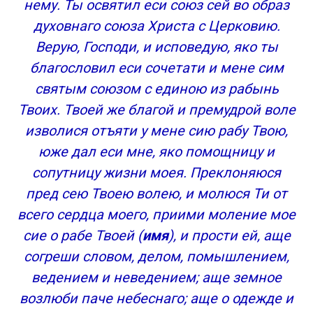
нему. Ты освятил еси союз сей во образ
духовнаго союза Христа с Церковию.
Верую, Господи, и исповедую, яко ты
благословил еси сочетати и мене сим
святым союзом с единою из рабынь
Твоих. Твоей же благой и премудрой воле
изволися отъяти у мене сию рабу Твою,
юже дал еси мне, яко помощницу и
сопутницу жизни моея. Преклоняюся
пред сею Твоею волею, и молюся Ти от
всего сердца моего, приими моление мое
сие о рабе Твоей (
имя
), и прости ей, аще
согреши словом, делом, помышлением,
ведением и неведением; аще земное
возлюби паче небеснаго; аще о одежде и