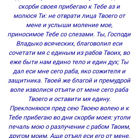
скорби своея прибегаю к Тебе аз и
молюся Ти: не отврати лица Твоего от
мене и услыши моление мое,
приносимое Тебе со слезами. Ты, Господи
Владыко всяческих, благоволил еси
сочетати мя с единым из рабов Твоих, во
еже быти нам едино тело и един дух; Ты
дал еси мне сего раба, яко сожителя и
защитника. Твоей же благой и премудрой
воле изволися отъяти от мене сего раба
Твоего и оставити мя едину.
Преклоняюся пред сею Твоею волею и к
Тебе прибегаю во дни скорби моея: утоли
печаль мою о разлучении с рабом Твоим,
другом моим. Аще отъял еси его от мене,