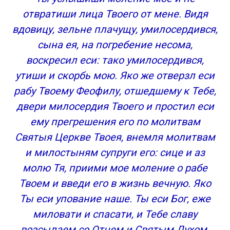
отвратиши лица Твоего от мене. Видя
вдовицу, зельне плачущу, умилосердився,
сына ея, на погребение несома,
воскресил еси: тако умилосердився,
утиши и скорбь мою. Яко же отверзл еси
рабу Твоему Феофилу, отшедшему к Тебе,
двери милосердия Твоего и простил еси
ему прегрешения его по молитвам
Святыя Церкве Твоея, внемля молитвам
и милостыням супруги его: сице и аз
молю Тя, приими мое моление о рабе
Твоем и введи его в жизнь вечную. Яко
Ты еси упование наше. Ты еси Бог, еже
миловати и спасати, и Тебе славу
возсылаем со Отцем и Святым Духом.