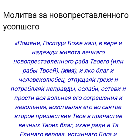
Молитва за новопреставленного
усопшего
«Помяни, Господи Боже наш, в вере и
надежди живота вечнаго
новопреставленного раба Твоего (или
рабы Твоей), (
имя
), и яко благ и
человеколюбец, отпущаяй грехи и
потребляяй неправды, ослаби, остави и
прости вся вольная его согрешения и
невольная, возставляя его во святое
второе пришествие Твое в причастие
вечных Твоих благ, ихже ради в Тя
Единаго верова, истиннаго Бога и