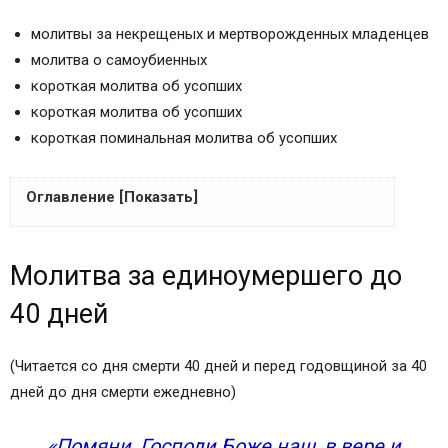
молитвы за некрещеных и мертворожденных младенцев
молитва о самоубиенных
короткая молитва об усопших
короткая молитва об усопших
короткая поминальная молитва об усопших
Оглавление [Показать]
Молитва за единоумершего до 40 дней
Молитва за единоумершего до
Молитва за упокой души усопшего на 9 дней
Молитва за новопреставленного усопшего
40 дней
Молитвы об усопшем супруге
Молитва вдовы об усопшем муже
(Читается со дня смерти 40 дней и перед годовщиной за 40
Молитва об усопшей жене
дней до дня смерти ежедневно)
Молитвы детей об усопших родителях
Молитва об усопшей матери
«Помяни, Господи Боже наш, в вере и