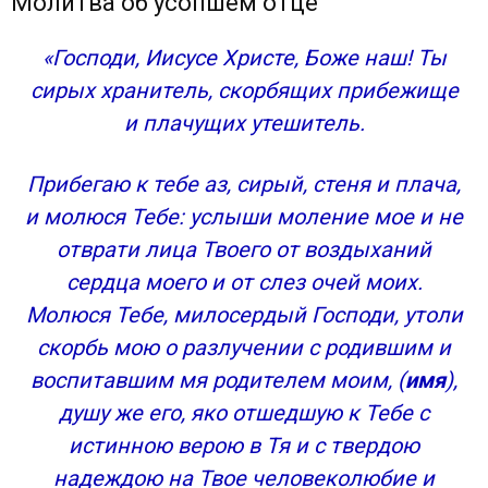
Молитва об усопшем отце
«Господи, Иисусе Христе, Боже наш! Ты
сирых хранитель, скорбящих прибежище
и плачущих утешитель.
Прибегаю к тебе аз, сирый, стеня и плача,
и молюся Тебе: услыши моление мое и не
отврати лица Твоего от воздыханий
сердца моего и от слез очей моих.
Молюся Тебе, милосердый Господи, утоли
скорбь мою о разлучении с родившим и
воспитавшим мя родителем моим, (
имя
),
душу же его, яко отшедшую к Тебе с
истинною верою в Тя и с твердою
надеждою на Твое человеколюбие и