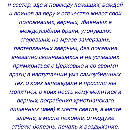
и сестер, зде и повсюду лежащих; вождей
об усопшем муже)
Молитва об усопшей жене (Молитва вдовца об
и воинов за веру и отечество живот свой
усопшей супруге)
положивших, верных, убиенных е
Молитвы детей об усопших родителях
междоусобной брани, утонувших,
Молитва об усопшей матери
сгоревших, на мразе замерзших,
Молитва об усопшем отце
растерзанных зверьми, без покаяния
Молитвы родителей об усопших детях
внезапно скончавшихся и не успевших
Молитва об усопшей дочери
примириться с Церковью и со своими
Молитва об усопшем сыне
Молитва за некрещеных и мертворожденных
враги; в изступлении ума самоубиенных,
младенцев
тех, о коих заповедали и просили ны
Молитва о самоубиенных
молитися, о коих несть кому молитися и
ВИДЕО НА ТЕМУ: СИЛА МОЛИТВ ЗА УСОПШИХ
верных, погребения христианскаго
Похожие Записи
лишенных (
имя
) в месте светле, в месте
Сорокоуст о здравии — об этом надо знать
злачне, в месте покойне, отнюдуже
Ангел-хранитель — это надо знать
Преподобный Сергий Радонежский — видео
отбеже болезнь, печаль и воздыхание.