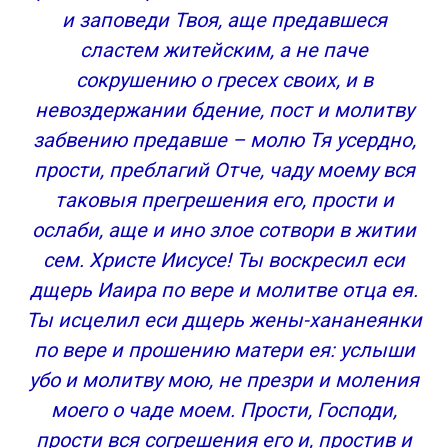
и заповеди Твоя, аще предавшеся
сластем житейским, а не паче
сокрушению о гресех своих, и в
невоздержании бдение, пост и молитву
забвению предавше – молю Тя усердно,
прости, преблагий Отче, чаду моему вся
таковыя прегрешения его, прости и
ослаби, аще и ино злое сотвори в житии
сем. Христе Иисусе! Ты воскресил еси
дщерь Иаира по вере и молитве отца ея.
Ты исцелил еси дщерь жены-хананеянки
по вере и прошению матери ея: услыши
убо и молитву мою, не презри и моления
моего о чаде моем. Прости, Господи,
прости вся согрешения его и, простив и