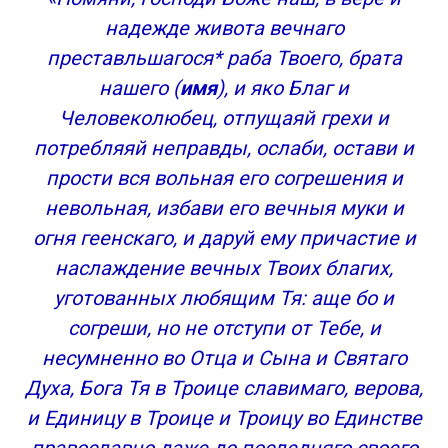
Молитва об усопшем отце
надежде живота вечнаго
Молитвы родителей о усопших детях
преставльшагося* раба Твоего, брата
Молитва об усопшей дочери
нашего (
имя
), и яко Благ и
Молитва о усопшем сыне
Молитва за некрещеных и мертворожденных
Человеколюбец, отпущаяй грехи и
младенцев
потребляяй неправды, ослаби, остави и
Молитва о самоубиенных
прости вся вольная его согрешения и
Короткая молитва об усопших
невольная, избави его вечныя муки и
Короткая поминальная молитва об усопших
огня геенскаго, и даруй ему причастие и
Сохранить молитвы в социальных сетях:
наслаждение вечных Твоих благих,
Молитва вдовы об усопшем супруге
Авторизуйтесь
уготованных любящим Тя: аще бо и
Особенное: Молитва мужа об умершей жене
согреши, но не отступи от Тебе, и
Молитва вдовы об усопшем муже — как
несумненно во Отца и Сына и Святаго
пережить утрату
Духа, Бога Тя в Троице славимаго, верова,
Как вдове пережить потерю мужа. Какие
и Единицу в Троице и Троицу во Единстве
молитвы необходимо читать