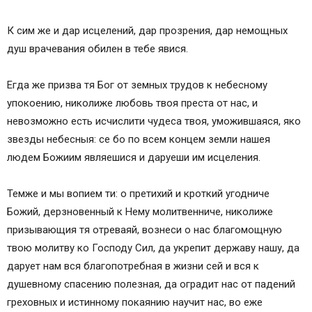
К сим же и дар исцелений, дар прозрения, дар немощных
душ врачевания обилен в тебе явися.
Егда же призва тя Бог от земных трудов к небесному
упокоению, николиже любовь твоя преста от нас, и
невозможно есть исчислити чудеса твоя, уможившаяся, яко
звезды небесныя: се бо по всем концем земли нашея
людем Божиим являешися и даруеши им исцеления.
Темже и мы вопием ти: о претихий и кроткий угодниче
Божий, дерзновенный к Нему молитвенниче, николиже
призывающия тя отреваяй, вознеси о нас благомощную
твою молитву ко Господу Сил, да укрепит державу нашу, да
дарует нам вся благопотребная в жизни сей и вся к
душевному спасению полезная, да оградит нас от падений
греховных и истинному покаянию научит нас, во еже