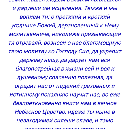
и даруеши им исцеления. Темже и мы
вопием ти: о претихий и кроткий
угодниче Божий, дерзновенный к Нему
молитвенниче, николиже призывающия
тя отреваяй, вознеси о нас благомощную
твою молитву ко Господу Сил, да укрепит
державу нашу, да дарует нам вся
благопотребная в жизни сей и вся к
душевному спасению полезная, да
оградит нас от падений греховных и
истинному покаянию научит нас, во еже
безпреткновенно внити нам в вечное
Небесное Царство, идеже ты ныне в
незаходимей сияеши славе, и тамо