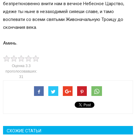
безпреткновенно внити нам в вечное Небесное Царство,
идеже ты ныне в незаходимей сияеши славе, и тамо
воспевати со всеми святыми Живоначальную Троицу до
скончания века.
Аминь.
Оценка
3.3
проголосовавших:
31
СХОЖИЕ СТАТЬИ