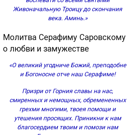
воспевати со всеми святыми
Живоначальную Троицу до скончания
века. Аминь.»
Молитва Серафиму Саровскому
о любви и замужестве
«О великий угодниче Божий, преподобне
и Богоносне отче наш Серафиме!
Призри от Горния славы на нас,
смиренных и немощных, обремененных
грехми многими, твоея помощи и
утешения просящих. Приникни к нам
благосердием твоим и помози нам