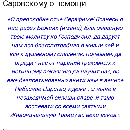
Саровскому о помощи
«О преподобне отче Серафиме! Вознеси о
нас, рабех Божиих (имена), благомощную
твою молитву ко Господу сил, да дарует
нам вся благопотребная в жизни сей и
вся к душевному спасению полезная, да
оградит нас от падений греховных и
истинному покаянию да научит нас, во
еже безпреткновенно внити нам в вечное
Небесное Царство, идеже ты ныне в
незаходимей сияеши славе, и тамо
воспевати со всеми святыми
Живоначальную Троицу во веки веков.»