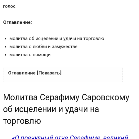
голос.
Оглавление:
молитва об исцелении и удачи на торговлю
молитва о любви и замужестве
молитва о помощи
Оглавление [Показать]
Молитва Серафиму Саровскому об исцелении
Молитва Серафиму Саровскому
и удачи на торговлю
Молитва Серафиму Саровскому о любви и
об исцелении и удачи на
замужестве
торговлю
Молитва Серафиму Саровскому о помощи
Сохранить молитвы в социальных сетях:
«О пречудный отче Серафиме, великий
Молитва