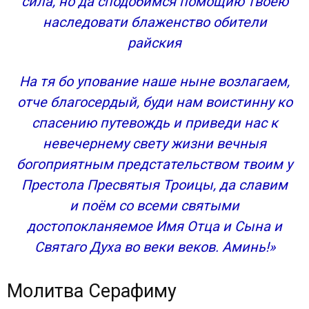
сила, но да сподобимся помощию твоею
наследовати блаженство обители
райския
На тя бо упование наше ныне возлагаем,
отче благосердый, буди нам воистинну ко
спасению путевождь и приведи нас к
невечернему свету жизни вечныя
богоприятным предстательством твоим у
Престола Пресвятыя Троицы, да славим
и поём со всеми святыми
достопокланяемое Имя Отца и Сына и
Святаго Духа во веки веков. Аминь!»
Молитва Серафиму