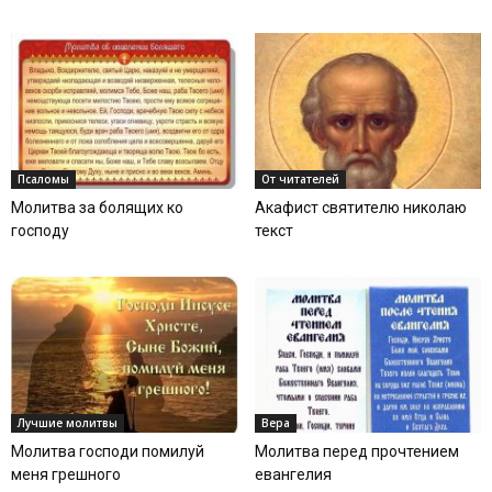
Псаломы
От читателей
Молитва за болящих ко
Акафист святителю николаю
господу
текст
Лучшие молитвы
Вера
Молитва господи помилуй
Молитва перед прочтением
меня грешного
евангелия