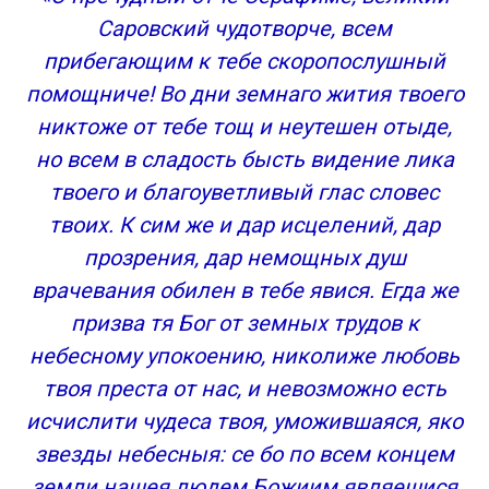
Саровский чудотворче, всем
прибегающим к тебе скоропослушный
помощниче! Во дни земнаго жития твоего
никтоже от тебе тощ и неутешен отыде,
но всем в сладость бысть видение лика
твоего и благоуветливый глас словес
твоих. К сим же и дар исцелений, дар
прозрения, дар немощных душ
врачевания обилен в тебе явися. Егда же
призва тя Бог от земных трудов к
небесному упокоению, николиже любовь
твоя преста от нас, и невозможно есть
исчислити чудеса твоя, уможившаяся, яко
звезды небесныя: се бо по всем концем
земли нашея людем Божиим являешися