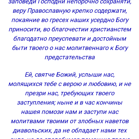
заповеди Господни непорочно сохраняти,
веру Православную крепко содержати,
покаяние во гресех наших усердно Богу
приносити, во благочестии христианстем
благодатно преуспевати и достойным
быти твоего о нас молитвеннаго к Богу
предстательства
Ей, святче Божий, услыши нас,
молящихся тебе с верою и любовию, и не
презри нас, требующих твоего
заступления; ныне и в час кончины
нашея помози нам и заступи нас
молитвами твоими от злобных наветов
диавольских, да не обладает нами тех