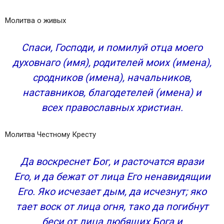
Молитва о живых
Спаси, Господи, и помилуй отца моего
духовнаго (имя), родителей моих (имена),
сродников (имена), начальников,
наставников, благодетелей (имена) и
всех православных христиан.
Молитва Честному Кресту
Да воскреснет Бог, и расточатся врази
Его, и да бежат от лица Его ненавидящии
Его. Яко исчезает дым, да исчезнут; яко
тает воск от лица огня, тако да погибнут
беси от лица любящих Бога и