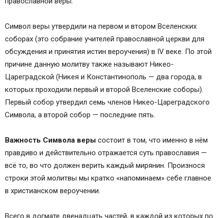
православной веры.
Символ веры утвердили на первом и втором Вселенских
соборах (это собрание учителей православной церкви для
обсуждения и принятия истин вероучения) в IV веке. По этой
причине данную молитву также называют Никео-
Цареградской (Никея и Константинополь — два города, в
которых проходили первый и второй Вселенские соборы).
Первый собор утвердил семь членов Никео-Цареградского
Символа, а второй собор — последние пять.
Важность Символа веры
состоит в том, что именно в нём
правдиво и действительно отражается суть православия —
всё то, во что должен верить каждый мирянин. Произнося
строки этой молитвы мы кратко «напоминаем» себе главное
в христианском вероучении.
Всего в догмате двенадцать частей, в каждой из которых по