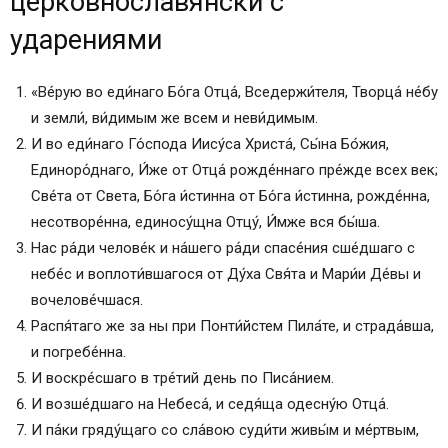
церковнославянски с
Молитва на крестины Символ веры
ударениями
Утренняя молитва Символ веры
«Ве́рую во еди́наго Бо́га Отца́, Вседержи́теля, Творца́ не́бу
и земли́, ви́димым же всем и неви́димым.
И во еди́наго Го́спода Иису́са Христа́, Сы́на Бо́жия,
Единоро́днаго, И́же от Отца́ рожде́ннаго пре́жде всех век;
Све́та от Света, Бо́га и́стинна от Бо́га и́стинна, рожде́нна,
несотворе́нна, единосу́щна Отцу́, И́мже вся бы́ша.
Нас ра́ди челове́к и на́шего ра́ди спасе́ния сше́дшаго с
небе́с и воплоти́вшагося от Ду́ха Свя́та и Мари́и Де́вы и
вочелове́чшася.
Распя́таго же за ны при Понти́йстем Пила́те, и страда́вша,
и погребе́нна.
И воскре́сшаго в тре́тий день по Писа́нием.
И возше́дшаго на Небеса́, и седя́ща одесну́ю Отца́.
И па́ки гряду́щаго со сла́вою суди́ти живы́м и ме́ртвым,