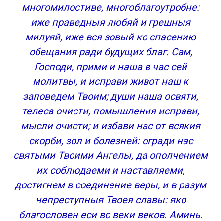
многомилостиве, многоблагоутробне:
иже праведныя любяй и грешныя
милуяй, иже вся зовый ко спасению
обещания ради будущих благ. Сам,
Господи, прими и наша в час сей
молитвы, и исправи живот наш к
заповедем Твоим; души наша освяти,
телеса очисти, помышления исправи,
мысли очисти; и избави нас от всякия
скорби, зол и болезней: огради нас
святыми Твоими Ангелы, да ополчением
их соблюдаеми и наставляеми,
достигнем в соединение веры, и в разум
непреступныя Твоея славы: яко
благословен еси во веки веков. Аминь.