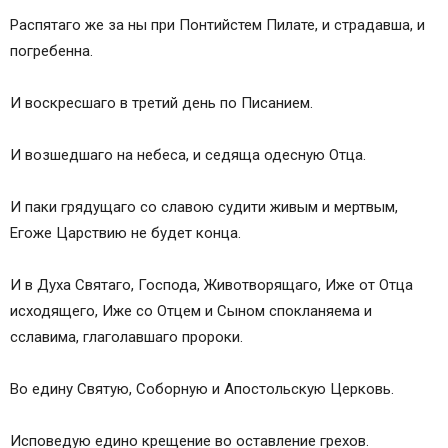
Распятаго же за ны при Понтийстем Пилате, и страдавша, и
погребенна.
И воскресшаго в третий день по Писанием.
И возшедшаго на небеса, и седяща одесную Отца.
И паки грядущаго со славою судити живым и мертвым,
Егоже Царствию не будет конца.
И в Духа Святаго, Господа, Животворящаго, Иже от Отца
исходящего, Иже со Отцем и Сыном спокланяема и
сславима, глаголавшаго пророки.
Во едину Святую, Соборную и Апостольскую Церковь.
Исповедую едино крещение во оставление грехов.