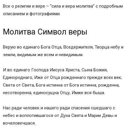
Все о религии и вере – “сила и вера молитва” с подробным
описанием и фотографиями.
Молитва Символ веры
Верую во единаго Бога Отца, Вседержителя, Творца небу и
земли, видимым же всем и невидимым.
И во единаго Господа Иисуса Христа, Сына Божия,
Единороднаго, Иже от Отца рожденнаго прежде всех век;
Света от Света, Бога истинна от Бога истинна, рожденна,
несотворенна, единосущна Отцу, Имже вся быша.
Нас ради человек и нашего ради спасения сшедшаго с
небес и воплотившагося от Духа Свята и Марии Девы и
вочеловечшася.