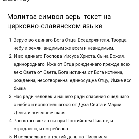
Молитва символ веры текст на
церковно-славянском языке
Верую во единаго Бога Отца, Вседержителя, Творца
небу и земли, видимым же всем и невидимым.
И во единаго Господа Иисуса Христа, Сына Божия,
единороднаго, Иже от Отца рожденнаго прежде всех
век; Света от Света, Бога истинна от Бога истинна,
рожденна, несотворенна, единосущна Отцу, Имже вся
быша.
Нас ради человек и нашего ради спасения сшедшаго
с небес и воплотившагося от Духа Свята и Марии
Девы, и вочеловечшася.
Распятаго же за ны при Понтийстем Пилате, и
страдавша, и погребенна.
И воскресшаго в третий день по Писанием.