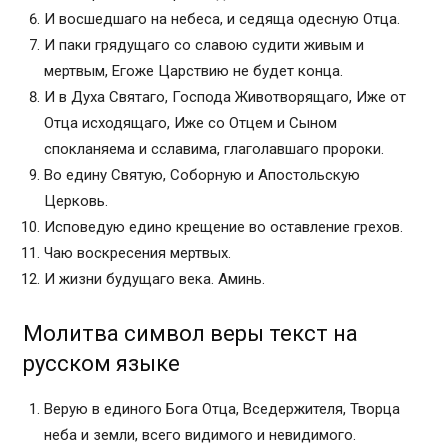
И восшедшаго на небеса, и седяща одесную Отца.
И паки грядущаго со славою судити живым и
мертвым, Егоже Царствию не будет конца.
И в Духа Святаго, Господа Животворящаго, Иже от
Отца исходящаго, Иже со Отцем и Сыном
спокланяема и сславима, глаголавшаго пророки.
Во едину Святую, Соборную и Апостольскую
Церковь.
Исповедую едино крещение во оставление грехов.
Чаю воскресения мертвых.
И жизни будущаго века. Аминь.
Молитва символ веры текст на
русском языке
Верую в единого Бога Отца, Вседержителя, Творца
неба и земли, всего видимого и невидимого.