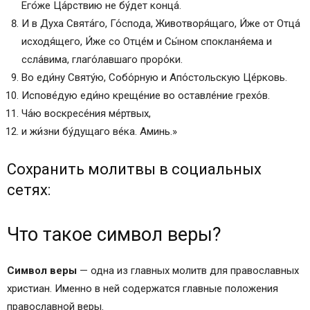
Его́же Ца́рствию не бу́дет конца́.
И в Д́уха Свята́го, Го́спода, Животворя́щаго, И́же от Отца́
исходя́щего, И́же со Отце́м и Сы́ном спокланя́ема и
ссла́вима, глаго́лавшаго проро́ки.
Во еди́ну Святу́ю, Собо́рную и Апо́стольскую Це́рковь.
Испове́дую еди́но креще́ние во оставле́ние грехо́в.
Ча́ю воскресе́ния ме́ртвых,
и жи́зни бу́дущаго ве́ка. Аминь.»
Сохранить молитвы в социальных
сетях:
Что такое символ веры?
Символ веры
— одна из главных молитв для православных
христиан. Именно в ней содержатся главные положения
православной веры.