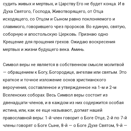
судить живых и мертвых, и Царству Его не будет конца. И в
Духа Святого, Господа, Животворящего, от Отца
исходящего, со Отцом и Сыном равно поклоняемого и
славимого, говорившего чрез пророков. Во единую, святую,
соборную и апостольскую Церковь. Признаю одно
Крещение для прощения грехов. Ожидаю воскресения
мертвых и жизни будущего века. Аминь.
Символ веры не является в собственном смысле молитвой
— обращением к Богу, Богородице, ангелам или святым. Это
краткое и точное изложение основ христианского
вероучения, составленное и утвержденное на 1-м и 2-м
Вселенских соборах. Весь Символ веры состоит из
двенадцати членов, и в каждом из них содержится особая
истина, или, как ее еще называют, догмат нашей
православной веры: 1-й член говорит о Боге Отце, 2-й по 7-й
члены говорят о Боге Сыне, 8-й — о Боге Духе Святом, 9-й —