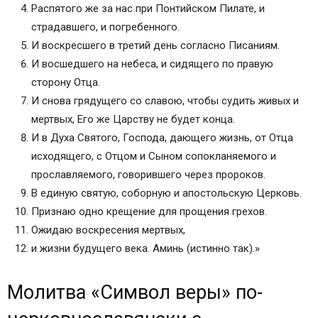
Распятого же за нас при Понтийском Пилате, и
Молитва Спиридону Тримифунтскому о работе
страдавшего, и погребенного.
Молитва Ксении Петербургской о семейной и
И воскресшего в третий день согласно Писаниям.
бытовой нужде
И восшедшего на небеса, и сидящего по правую
Добавить комментарий Отменить ответ
сторону Отца.
Чудотворная молитва сила веры
И снова грядущего со славою, чтобы судить живых и
Православная молитва Верую — сила веры для
мертвых, Его же Царству не будет конца.
каждого христианина
И в Духа Святого, Господа, дающего жизнь, от Отца
Православная молитва – сила веры для
исходящего, с Отцом и Сыном сопокланяемого и
крестного отца и крестной матери
прославляемого, говорившего через пророков.
Текст христианской молитвы Сила Веры
В единую святую, соборную и апостольскую Церковь.
Сила веры и молитвы за других — чему учит
Признаю одно крещение для прощения грехов.
история расслабленного?
Ожидаю воскресения мертвых,
Исцеление расслабленного
и жизни будущего века. Аминь (истинно так).»
Бог терпелив. до последнего праведника
Сила веры и 12 акафистов
Молитва «Символ веры» по-
Молитва «Символ веры»
Толкование молитвы Символ веры