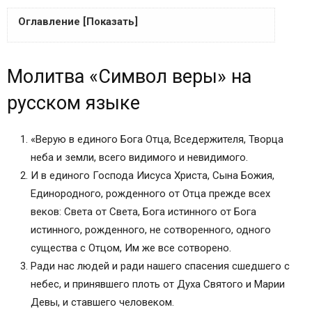
Оглавление [Показать]
Молитва «Символ веры» на русском языке
Молитва «Символ веры» на
Молитва «Символ веры» по-церковнославянски
с ударениями
русском языке
Сохранить молитвы в социальных сетях:
Что такое символ веры?
«Верую в единого Бога Отца, Вседержителя, Творца
Важность Символа веры
неба и земли, всего видимого и невидимого.
Молитва Символа веры
И в единого Господа Иисуса Христа, Сына Божия,
Молитва символ веры текст на церковно-
Единородного, рожденного от Отца прежде всех
славянском языке
веков: Света от Света, Бога истинного от Бога
Молитва символ веры текст на русском языке
истинного, рожденного, не сотворенного, одного
Текст молитвы Символ веры с ударениями
существа с Отцом, Им же все сотворено.
Молитва Символ веры
Ради нас людей и ради нашего спасения сшедшего с
Авторизуйтесь
небес, и принявшего плоть от Духа Святого и Марии
Символ веры. Молитвы.
Девы, и ставшего человеком.
Текст молитвы Символ веры с ударениями