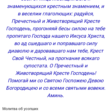
знаменующихся крестным знамением, и
в веселии глаголющих: радуйся,
Пречестный и Животворящий Кресте
Господень, прогоняяй бесы силою на тебе
пропятаго Господа нашего Иисуса Христа,
во ад сшедшаго и поправшаго силу
диаволю и даровавшаго нам тебе, Крест
Свой Честный, на прогнание всякаго
супостата. О Пречестный и
Животворящий Кресте Господень!
Помогай ми со Святою Госпожею Девою
Богородицею и со всеми святыми вовеки.
Аминь.
Молитва об усопших