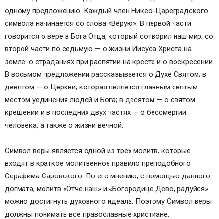
одному предложению. Каждый член Никео-Цареградского
символа начинается со слова «Верую». В первой части
говорится о вере в Бога Отца, который сотворил наш мир; со
второй части по седьмую — о жизни Иисуса Христа на
земле: о страданиях при распятии на кресте и о воскресении.
В восьмом предложении рассказывается о Духе Святом; в
девятом — о Церкви, которая является главным святым
местом уединения людей и Бога; в десятом — о святом
крещении и в последних двух частях — о бессмертии
человека, а также о жизни вечной.
Символ веры является одной из трёх молитв, которые
входят в краткое молитвенное правило преподобного
Серафима Саровского. По его мнению, с помощью данного
догмата, молитв «Отче наш» и «Богородице Дево, радуйся»
можно достигнуть духовного идеала. Поэтому Символ веры
должны понимать все православные христиане.