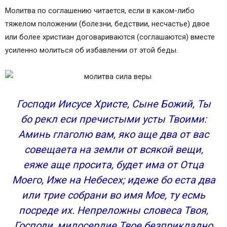
Молитва по соглашению читается, если в каком-либо
тяжелом положении (болезни, бедствии, несчастье) двое
или более христиан договариваются (соглашаются) вместе
усиленно молиться об избавлении от этой беды.
Господи Иисусе Христе, Сыне Божий, Ты
бо рекл еси пречистыми усты Твоими:
Аминь глаголю вам, яко аще два от вас
совещаета на земли от всякой вещи,
еяже аще просита, будет има от Отца
Моего, Иже на Небесех; идеже бо еста два
или трие собрани во имя Мое, ту есмь
посреде их. Непреложны словеса Твоя,
Господи, милосердие Твое безприкладно