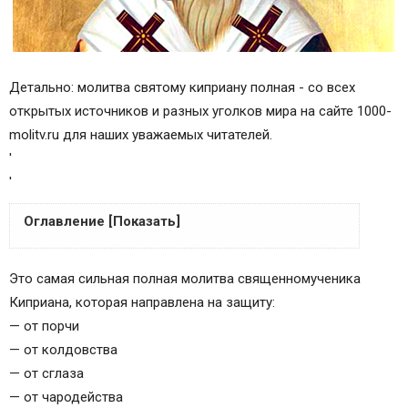
Детально: молитва святому киприану полная - со всех
открытых источников и разных уголков мира на сайте 1000-
molitv.ru для наших уважаемых читателей.
'
'
Оглавление [Показать]
Молитва св мученику киприану полная версия
Это самая сильная полная молитва священномученика
священномученика Киприана
Киприана, которая направлена на защиту:
Защитная молитва священномученика Киприана.
— от порчи
Молитва священномученника Киприана
— от колдовства
Оригинальный текст молитвы Киприана
— от сглаза
Молитвы, которые должен знать каждый
— от чародейства