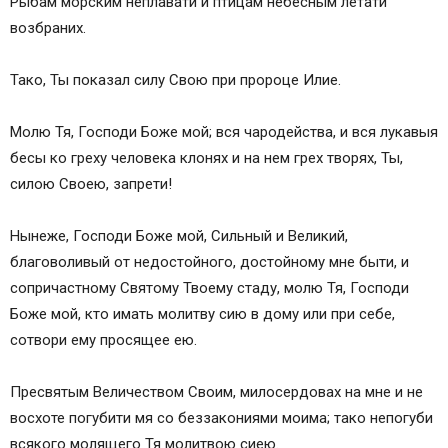
Рыбам морским неплавати и птицам небесным летати
возбраних.
Тако, Ты показал силу Свою при пророце Илие.
Молю Тя, Господи Боже мой; вся чародейства, и вся лукавыя
бесы ко греху человека клонях и на нем грех творях, Ты,
силою Своею, запрети!
Нынеже, Господи Боже мой, Сильный и Великий,
благоволивый от недостойного, достойному мне быти, и
сопричастному Святому Твоему стаду, молю Тя, Господи
Боже мой, кто имать молитву сию в дому или при себе,
сотвори ему просящее ею.
Пресвятым Величеством Своим, милосердовах на мне и не
восхоте погубити мя со беззакониями моима; тако непогуби
всякого молящего Тя молитвою сиею.