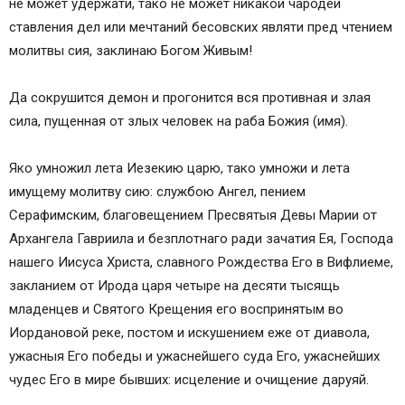
не может удержати, тако не может никакой чародей
ставления дел или мечтаний бесовских являти пред чтением
молитвы сия, заклинаю Богом Живым!
Да сокрушится демон и прогонится вся противная и злая
сила, пущенная от злых человек на раба Божия (имя).
Яко умножил лета Иезекию царю, тако умножи и лета
имущему молитву сию: службою Ангел, пением
Серафимским, благовещением Пресвятыя Девы Марии от
Архангела Гавриила и безплотнаго ради зачатия Ея, Господа
нашего Иисуса Христа, славного Рождества Его в Вифлиеме,
закланием от Ирода царя четыре на десяти тысящь
младенцев и Святого Крещения его воспринятым во
Иордановой реке, постом и искушением еже от диавола,
ужасныя Его победы и ужаснейшего суда Его, ужаснейших
чудес Его в мире бывших: исцеление и очищение даруяй.