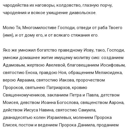
чародейства их наговоры, колдовство, глазную порчу,
чародеяния и всякое ухищрение диавольское.
Молю Тя, Многомилостиве Господи, отведи от раба Твоего
(имя), и от дому его, и от всякаго стяжания его.
Яко же умножил богатство праведному Иову, тако, Господи,
умножи домашнее житие имущему молитву сию: созданием
Адамовым, жертвою Авелевой, благовещанием Иосифовым,
святостию Еноха, правдою Ноя, обращением Мелхисидека,
верою Авраама, святостию Иакова, пророчеством
Пророков, святынею Патриархов, кровию
Священномучеников, закланием Петра и Павла, детством
Моисея, девством Иоанна Богослова, священством Аарона,
действом Иисуса Навина, святостию Самуила,
дванадесятью колен Израилевых, молением Пророка
Елисея, постом и ведением Пророка Даниила, проданием