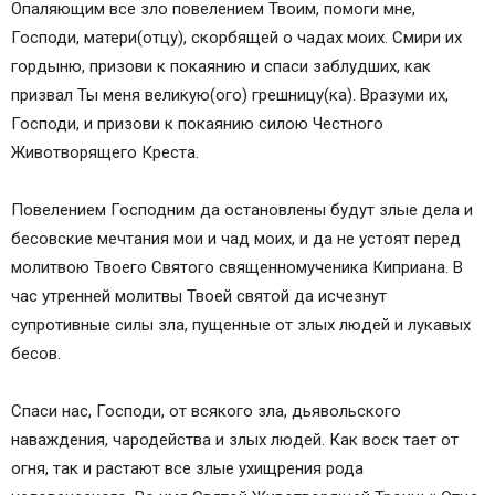
Опаляющим все зло повелением Твоим, помоги мне,
Господи, матери(отцу), скорбящей о чадах моих. Смири их
гордыню, призови к покаянию и спаси заблудших, как
призвал Ты меня великую(ого) грешницу(ка). Вразуми их,
Господи, и призови к покаянию силою Честного
Животворящего Креста.
Повелением Господним да остановлены будут злые дела и
бесовские мечтания мои и чад моих, и да не устоят перед
молитвою Твоего Святого священномученика Киприана. В
час утренней молитвы Твоей святой да исчезнут
супротивные силы зла, пущенные от злых людей и лукавых
бесов.
Спаси нас, Господи, от всякого зла, дьявольского
наваждения, чародейства и злых людей. Как воск тает от
огня, так и растают все злые ухищрения рода