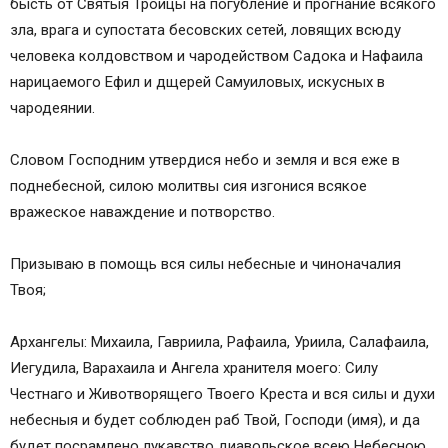
бысть от Святыя Троицы на погубление и прогнание всякого
зла, врага и супостата бесовских сетей, ловящих всюду
человека колдовством и чародейством Садока и Нафаила
нарицаемого Ефил и дщерей Самуиловых, искусных в
чародеянии.
Словом Господним утвердися небо и земля и вся еже в
поднебесной, силою молитвы сия изгонися всякое
вражеское наваждение и потворство.
Призываю в помощь вся силы небесные и чиноначалия
Твоя;
Архангелы: Михаила, Гавриила, Рафаила, Уриила, Салафаила,
Иегудила, Варахаила и Ангела хранителя моего: Силу
Честнаго и Животворящего Твоего Креста и вся силы и духи
небесныя и будет соблюден раб Твой, Господи (имя), и да
будет посрамлено лукавство диавольское всею Небесною