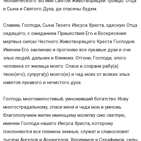
человеческого. Во имя Святой Животворящей Троицы: Отца
и Сына и Святого Духа, да спасены будем.
Славим, Господи, Сына Твоего Иисуса Христа, одесную Отца
сидящего, с ожиданием Пришествия Его и Воскресения
мертвых силою Честного Животворящего Креста Господня.
Именем Его заклинаю и прогоняю все лукавые духи и очи
злых людей, дальних и ближних. Отгони, Господи, злого
человека от жилища моего. Спаси и сохрани рабу(а)
твою(его), супруга(у) моего(ю) и чад моих от всяких злых
наветов лукавого и нечистого духа.
Господь многомилостивый, умноживший богатство Иову
многострадальному, спаси меня и чада мои и умножь
благополучием житие имеющему молитву сию светлую,
именем Господа нашего Иисуса Христа, которому
поклоняются все племена земные, служат и славословят
тысячи Ангелов и Архангелов, Херувимов и Серафимов, силы