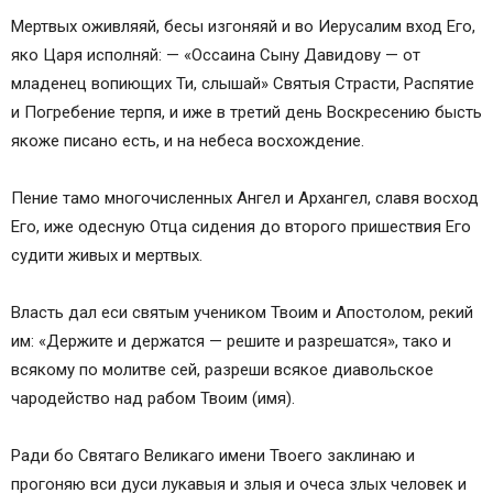
Мертвых оживляяй, бесы изгоняяй и во Иерусалим вход Его,
яко Царя исполняй: — «Оссаина Сыну Давидову — от
младенец вопиющих Ти, слышай» Святыя Страсти, Распятие
и Погребение терпя, и иже в третий день Воскресению бысть
якоже писано есть, и на небеса восхождение.
Пение тамо многочисленных Ангел и Архангел, славя восход
Его, иже одесную Отца сидения до второго пришествия Его
судити живых и мертвых.
Власть дал еси святым учеником Твоим и Апостолом, рекий
им: «Держите и держатся — решите и разрешатся», тако и
всякому по молитве сей, разреши всякое диавольское
чародейство над рабом Твоим (имя).
Ради бо Святаго Великаго имени Твоего заклинаю и
прогоняю вси дуси лукавыя и злыя и очеса злых человек и