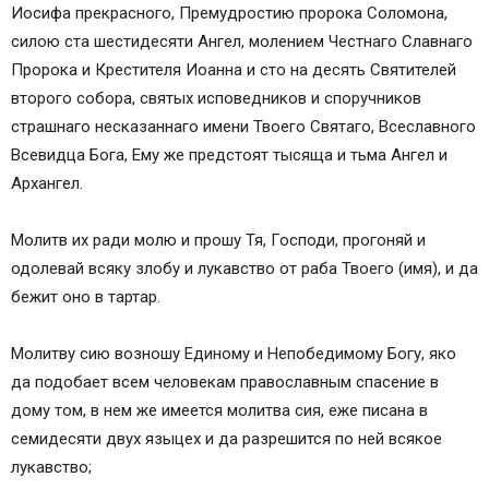
Иосифа прекрасного, Премудростию пророка Соломона,
силою ста шестидесяти Ангел, молением Честнаго Славнаго
Пророка и Крестителя Иоанна и сто на десять Святителей
второго собора, святых исповедников и споручников
страшнаго несказаннаго имени Твоего Святаго, Всеславного
Всевидца Бога, Ему же предстоят тысяща и тьма Ангел и
Архангел.
Молитв их ради молю и прошу Тя, Господи, прогоняй и
одолевай всяку злобу и лукавство от раба Твоего (имя), и да
бежит оно в тартар.
Молитву сию возношу Единому и Непобедимому Богу, яко
да подобает всем человекам православным спасение в
дому том, в нем же имеется молитва сия, еже писана в
семидесяти двух языцех и да разрешится по ней всякое
лукавство;