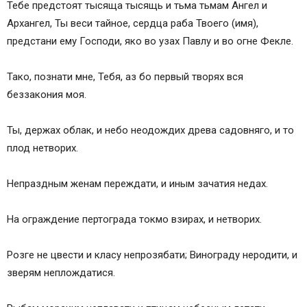
Тебе предстоят тысяща тысящь и тьма тьмам Ангел и
Архангел, Ты веси тайное, сердца раба Твоего (имя),
предстани ему Господи, яко во узах Павлу и во огне Фекле.
Тако, познати мне, Тебя, аз бо первый творях вся
беззакония моя.
Ты, держах облак, и небо неодождих древа садовняго, и то
плод нетворих.
Непраздным женам переждати, и иным зачатия недах.
На ограждение пертограда токмо взирах, и нетворих.
Розге не цвести и класу непрозябати; Винограду неродити, и
зверям неплождатися.