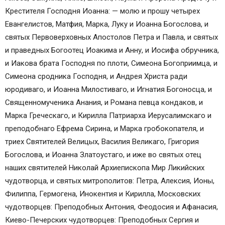
Крестителя Господня Иоанна: — молю и прошу четырех
Евангелистов, Матфия, Марка, Луку и Иоанна Богослова, и
святых Первоверховных Апостолов Петра и Павла, и святых
и праведных Богоотец Иоакима и Анну, и Иосифа обручника,
и Иакова брата Господня по плоти, Симеона Богоприимца, и
Симеона сродника Господня, и Андрея Христа ради
юродиваго, и Иоанна Милостиваго, и Игнатия Богоносца, и
Священномученика Анания, и Романа певца кондаков, и
Марка Греческаго, и Кирилла Патриарха Иерусалимскаго и
преподобнаго Ефрема Сирина, и Марка гробокопателя, и
триех Святителей Велицых, Василия Великаго, Григория
Богослова, и Иоанна Златоустаго, и иже во святых отец
наших святителей Николай Архиепископа Мир Ликийских
чудотворца, и святых митрополитов: Петра, Алексия, Ионы,
Филиппа, Гермогена, Инокентия и Кирилла, Московских
чудотворцев: Преподобных Антония, Феодосия и Афанасия,
Киево-Печерских чудотворцев: Преподобных Сергия и