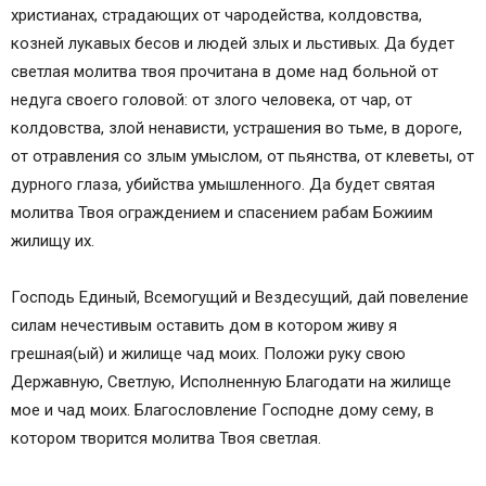
христианах, страдающих от чародейства, колдовства,
козней лукавых бесов и людей злых и льстивых. Да будет
светлая молитва твоя прочитана в доме над больной от
недуга своего головой: от злого человека, от чар, от
колдовства, злой ненависти, устрашения во тьме, в дороге,
от отравления со злым умыслом, от пьянства, от клеветы, от
дурного глаза, убийства умышленного. Да будет святая
молитва Твоя ограждением и спасением рабам Божиим
жилищу их.
Господь Единый, Всемогущий и Вездесущий, дай повеление
силам нечестивым оставить дом в котором живу я
грешная(ый) и жилище чад моих. Положи руку свою
Державную, Светлую, Исполненную Благодати на жилище
мое и чад моих. Благословление Господне дому сему, в
котором творится молитва Твоя светлая.