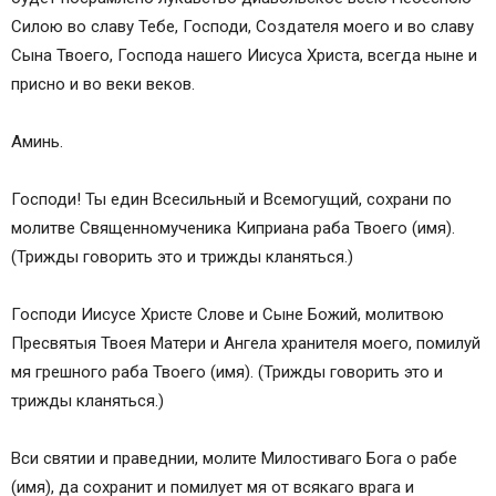
Силою во славу Тебе, Господи, Создателя моего и во славу
Сына Твоего, Господа нашего Иисуса Христа, всегда ныне и
присно и во веки веков.
Аминь.
Господи! Ты един Всесильный и Всемогущий, сохрани по
молитве Священномученика Киприана раба Твоего (имя).
(Трижды говорить это и трижды кланяться.)
Господи Иисусе Христе Слове и Сыне Божий, молитвою
Пресвятыя Твоея Матери и Ангела хранителя моего, помилуй
мя грешного раба Твоего (имя). (Трижды говорить это и
трижды кланяться.)
Вси святии и праведнии, молите Милостиваго Бога о рабе
(имя), да сохранит и помилует мя от всякаго врага и