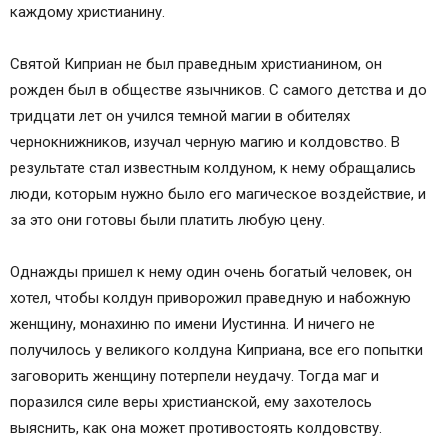
каждому христианину.
Святой Киприан не был праведным христианином, он
рожден был в обществе язычников. С самого детства и до
тридцати лет он учился темной магии в обителях
чернокнижников, изучал черную магию и колдовство. В
результате стал известным колдуном, к нему обращались
люди, которым нужно было его магическое воздействие, и
за это они готовы были платить любую цену.
Однажды пришел к нему один очень богатый человек, он
хотел, чтобы колдун приворожил праведную и набожную
женщину, монахиню по имени Иустинна. И ничего не
получилось у великого колдуна Киприана, все его попытки
заговорить женщину потерпели неудачу. Тогда маг и
поразился силе веры христианской, ему захотелось
выяснить, как она может противостоять колдовству.