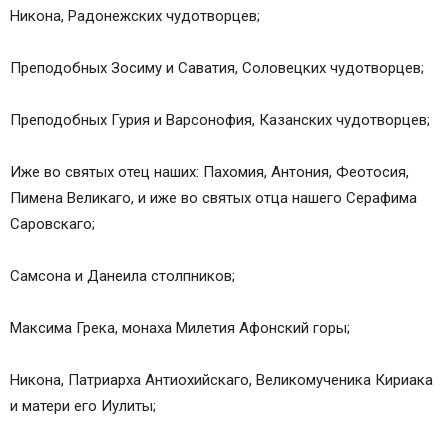
Никона, Радонежских чудотворцев;
Преподобных Зосиму и Саватия, Соловецких чудотворцев;
Преподобных Гурия и Варсонофия, Казанских чудотворцев;
Иже во святых отец наших: Пахомия, Антония, Феотосия,
Пимена Великаго, и иже во святых отца нашего Серафима
Саровскаго;
Самсона и Данеила столпников;
Максима Грека, монаха Милетия Афонский горы;
Никона, Патриарха Антиохийскаго, Великомученика Кириака
и матери его Иулиты;