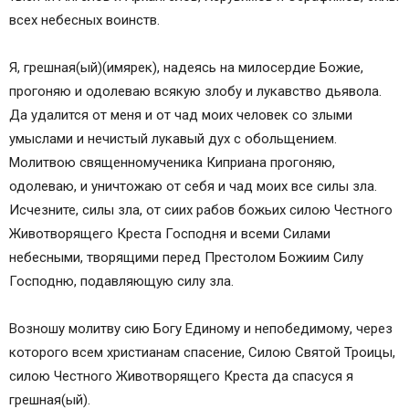
всех небесных воинств.
Я, грешная(ый)(имярек), надеясь на милосердие Божие,
прогоняю и одолеваю всякую злобу и лукавство дьявола.
Да удалится от меня и от чад моих человек со злыми
умыслами и нечистый лукавый дух с обольщением.
Молитвою священномученика Киприана прогоняю,
одолеваю, и уничтожаю от себя и чад моих все силы зла.
Исчезните, силы зла, от сиих рабов божьих силою Честного
Животворящего Креста Господня и всеми Силами
небесными, творящими перед Престолом Божиим Силу
Господню, подавляющую силу зла.
Возношу молитву сию Богу Единому и непобедимому, через
которого всем христианам спасение, Силою Святой Троицы,
силою Честного Животворящего Креста да спасуся я
грешная(ый).