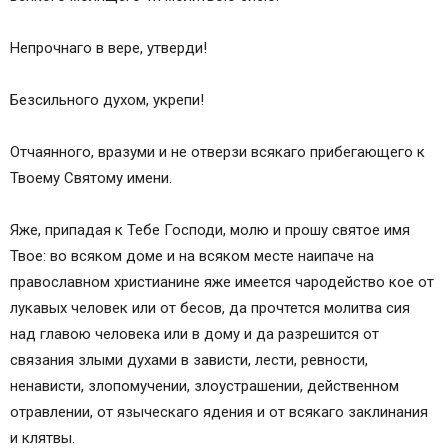
Непрочнаго в вере, утверди!
Безсильного духом, укрепи!
Отчаянного, вразуми и не отверзи всякаго прибегающего к
Твоему Святому имени.
Яже, припадая к Тебе Господи, молю и прошу святое имя
Твое: во всяком доме и на всяком месте наипаче на
православном христианине яже имеется чародейство кое от
лукавых человек или от бесов, да прочтется молитва сия
над главою человека или в дому и да разрешится от
связания злыми духами в зависти, лести, ревности,
ненависти, злопомучении, злоустрашении, действенном
отравлении, от языческаго ядения и от всякаго заклинания
и клятвы.