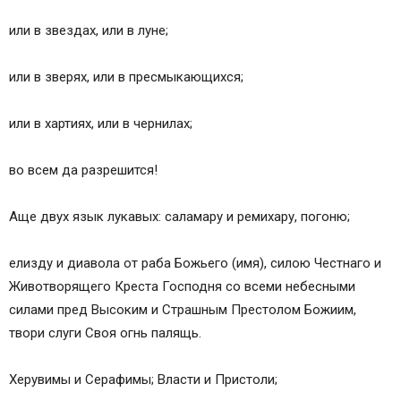
или в звездах, или в луне;
или в зверях, или в пресмыкающихся;
или в хартиях, или в чернилах;
во всем да разрешится!
Аще двух язык лукавых: саламару и ремихару, погоню;
елизду и диавола от раба Божьего (имя), силою Честнаго и
Животворящего Креста Господня со всеми небесными
силами пред Высоким и Страшным Престолом Божиим,
твори слуги Своя огнь палящь.
Херувимы и Серафимы; Власти и Пристоли;