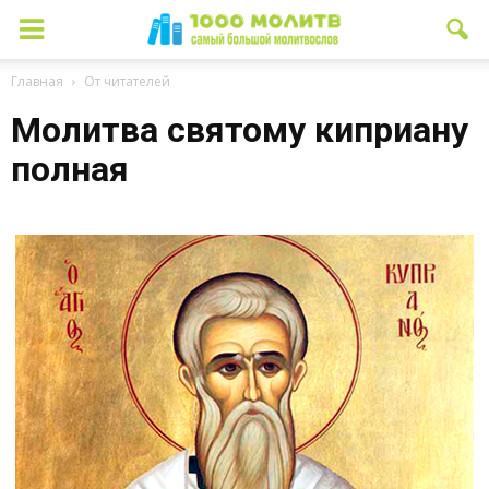
Главная
От читателей
Молитва святому киприану
полная