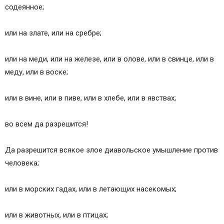
содеянное;
или на злате, или на сребре;
или на меди, или на железе, или в олове, или в свинце, или в
меду, или в воске;
или в вине, или в пиве, или в хлебе, или в явствах;
во всем да разрешится!
Да разрешится всякое злое диавольское умышление против
человека;
или в морских гадах, или в летающих насекомых;
или в животных, или в птицах;