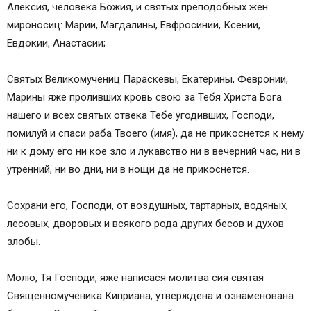
Алексия, человека Божия, и святых преподобных жен
мироносиц: Марии, Магдалины, Евфросинии, Ксении,
Евдокии, Анастасии;
Святых Великомучениц Параскевы, Екатерины, Февронии,
Марины яже проливших кровь свою за Тебя Христа Бога
нашего и всех святых отвека Тебе угодивших, Господи,
помилуй и спаси раба Твоего (имя), да не прикоснется к нему
ни к дому его ни кое зло и лукавство ни в вечерний час, ни в
утренний, ни во дни, ни в нощи да не прикоснется.
Сохрани его, Господи, от воздушных, тартарных, водяных,
лесовых, дворовых и всякого рода других бесов и духов
злобы.
Молю, Тя Господи, яже написася молитва сия святая
Священномученика Киприана, утверждена и ознаменована