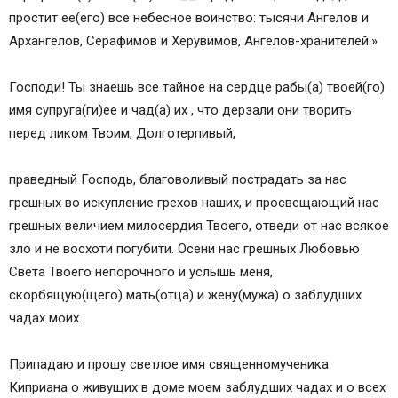
простит ее(его) все небесное воинство: тысячи Ангелов и
Архангелов, Серафимов и Херувимов, Ангелов-хранителей.»
Господи! Ты знаешь все тайное на сердце рабы(а) твоей(го)
имя супруга(ги)ее и чад(а) их , что дерзали они творить
перед ликом Твоим, Долготерпивый,
праведный Господь, благоволивый пострадать за нас
грешных во искупление грехов наших, и просвещающий нас
грешных величием милосердия Твоего, отведи от нас всякое
зло и не восхоти погубити. Осени нас грешных Любовью
Света Твоего непорочного и услышь меня,
скорбящую(щего) мать(отца) и жену(мужа) о заблудших
чадах моих.
Припадаю и прошу светлое имя священномученика
Киприана о живущих в доме моем заблудших чадах и о всех