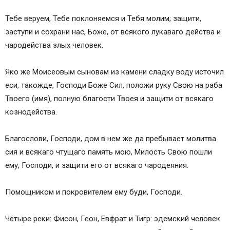
Тебе веруем, Тебе поклоняемся и Тебя молим; защити,
заступи и сохрани нас, Боже, от всякого лукаваго действа и
чародейства злых человек.
Яко же Моисеовым сыновам из камени сладку воду источил
еси, такожде, Господи Боже Сил, положи руку Свою на раба
Твоего (имя), полную благости Твоея и защити от всякаго
кознодейства.
Благослови, Господи, дом в нем же да пребывает молитва
сия и всякаго чтущаго память мою, Милость Свою пошли
ему, Господи, и защити его от всякаго чародеяния.
Помощником и покровителем ему буди, Господи.
Четыре реки: Фисон, Геон, Евфрат и Тигр: эдемский человек