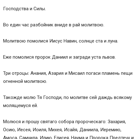
Господства и Силы.
Во един час разбойник вниде в рай молитвою.
Молитвою помолися Иисус Навин, солнце ста и луна.
Еже помолися пророк Даниил и загради уста львов.
Три отроцы: Анания, Азария и Мисаил погаси пламень пещи
огненной молитвою.
Такожде молю Тя Господи, по молитве сей даждь всякому
молящемуся ей.
Молюся и прошу святаго собора пророческаго: Захария,
Осию, Иесея, Иоиля, Михея, Исайя, Даниила, Иеремию,
Амоса, Самуила, Илию, Елисея, Наума и Пророка Предтечу и