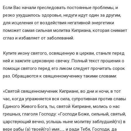
Если Вас начали преследовать постоянные проблемы, и
резко ухудшилось здоровье, недуги идут один за другим,
для исцеления от воздействия негативной энергетики
поможет самая сильная молитва Киприана, которая снимает
сглаз и избавляет от заболеваний.
Купите икону святого, освященную в церкви, станьте перед
ней и зажгите церковную свечку. Полный текст прошения о
помощи святого перед его ликом следует прочитать сорок
раз. Обращаются к священномученику такими словами:
«Святой священномученик Киприане, во дни и ночи, в тот
час, когда упражняется вся сила, супротивная против славы
Единого Живого Бога, ты, святой Киприане, молись о нас
грешных, глаголя Господу: «Господи Боже, сильный, святый,
царствующий вечно, услышь ныне молитву заблудшей(го) в
вере рабы (а) твоей(го) имя__ и ради Тебя, Господи, да