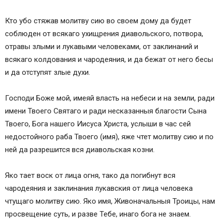
Кто убо стяжав молитву сию во своем дому да будет
соблюден от всякаго ухищрения диавольского, потвора,
отравы злыми и лукавыми человеками, от заклинаний и
всякаго колдования и чародеяния, и да бежат от него бесы
и да отступят злые духи.
Господи Боже мой, имеяй власть на небеси и на земли, ради
имени Твоего Святаго и ради несказанныя благости Сына
Твоего, Бога нашего Иисуса Христа, услыши в час сей
недостойного раба Твоего (имя), яже чтет молитву сию и по
ней да разрешится вся диавольская козни.
Яко тает воск от лица огня, тако да погибнут вся
чародеяния и заклинания лукавския от лица человека
чтущаго молитву сию. Яко имя, Живоначальныя Троицы, нам
просвещение суть, и разве Тебе, инаго бога не знаем.