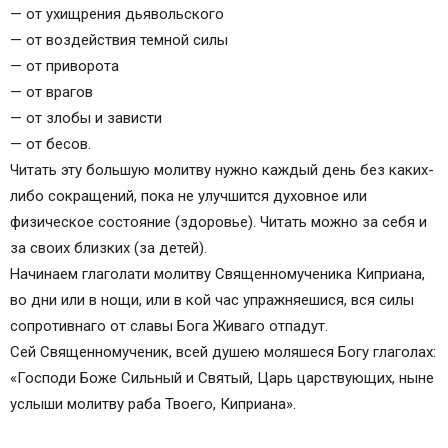
православный христианин
— от ухищрения дьявольского
Молитва священномученника Киприана
— от воздействия темной силы
Оригинальный текст молитвы Киприана
— от приворота
Молитвы, которые должен знать каждый
— от врагов
православный христианин
— от злобы и зависти
Молитвы Киприану и Иустине
— от бесов.
Короткая молитва от порчи и всех злых чар
Читать эту большую молитву нужно каждый день без каких-
Молитва Киприану и Устине от порчи и всех
либо сокращений, пока не улучшится духовное или
злых чар
физическое состояние (здоровье). Читать можно за себя и
Защитная молитва Киприану и Иустине
за своих близких (за детей).
Начинаем глаголати молитву Священномученика Киприана,
во дни или в нощи, или в кой час упражняешися, вся силы
сопротивнаго от славы Бога Живаго отпадут.
Сей Священномученик, всей душею моляшеся Богу глаголах:
«Господи Боже Сильный и Святый, Царь царствующих, ныне
услыши молитву раба Твоего, Киприана».