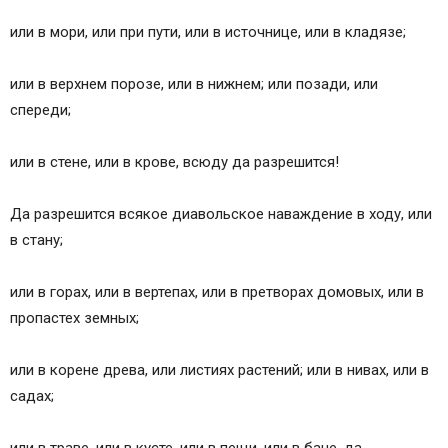
или в мори, или при пути, или в источнице, или в кладязе;
или в верхнем порозе, или в нижнем; или позади, или
спереди;
или в стене, или в крове, всюду да разрешится!
Да разрешится всякое диавольское наваждение в ходу, или
в стану;
или в горах, или в вертепах, или в претворах домовых, или в
пропастех земных;
или в корене древа, или листиях растений; или в нивах, или в
садах;