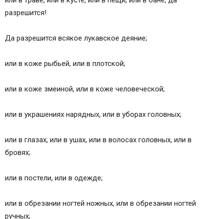
или в траве, или в кусте, или в пещи, или в бане, да
разрешится!
Да разрешится всякое лукавское деяние;
или в коже рыбьей, или в плотской;
или в коже змеиной, или в коже человеческой;
или в украшениях нарядных, или в уборах головных;
или в глазах, или в ушах, или в волосах головных, или в
бровях;
или в постели, или в одежде;
или в обрезании ногтей ножных, или в обрезании ногтей
ручных;