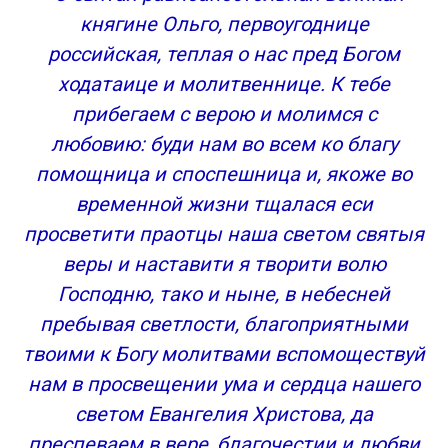
княгине Ольго, первоугоднице
российская, теплая о нас пред Богом
ходатаице и молитвеннице. К тебе
прибегаем с верою и молимся с
любовию: буди нам во всем ко благу
помощница и споспешница и, якоже во
временной жизни тщалася еси
просветити праотцы наша светом святыя
веры и наставити я творити волю
Господню, тако и ныне, в небесней
пребывая светлости, благоприятными
твоими к Богу молитвами вспомоществуй
нам в просвещении ума и сердца нашего
светом Евангелия Христова, да
преспеваем в вере, благочестии и любви