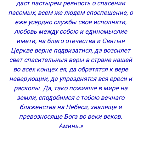
даст пастырем ревность о спасении
пасомых, всем же людем споспешение, о
еже усердно службы своя исполняти,
любовь между собою и единомыслие
имети, на благо отечества и Святыя
Церкве верне подвизатися, да возсияет
свет спасительныя веры в стране нашей
во всех концех ея, да обратятся к вере
неверующии, да упразднятся вся ереси и
расколы. Да, тако поживше в мире на
земли, сподобимся с тобою вечнаго
блаженства на Небеси, хваляще и
превозносяще Бога во веки веков.
Аминь.»