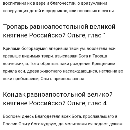
воспитании их в вере и благочестии, о вразумлении
неверующих детей и сродников, или попавших в секты.
Тропарь равноапостольной великой
княгине Российской Ольге, глас 1
Крилами богоразумия вперивши твой ум, возлетела еси
превыше видимыя твари, взыскавши Бога и Творца
всяческих, и, Того обретши, паки рождение Крещением
прияла еси, древа животнаго наслаждающися, нетленна во
веки пребываеши, Ольго приснославная.
Кондак равноапостольной великой
княгине Российской Ольге, глас 4
Воспоем днесь Благодетеля всех Бога, прославльшаго в
России Ольгу богомудрую, да молитвами ея подаст душам