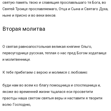
святую память твою и славящия прославльшаго тя Бога, во
Святей Троице прославляемаго, Отца и Сына и Святаго Духа,
ныне и присно и во веки веков.
Вторая молитва
О святая равноапостольная великая княгине Ольго,
первоугоднице русская, теплая о нас пред Богом ходатаице
и молитвеннице.
К тебе прибегаем с верою и молимся с любовию:
буди нам во всем ко благу помощница и споспешница и,
якоже во временней жизни тщалася еси просветити
праотцы наша светом святыя веры и наставити я творити
волю Господню,