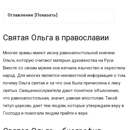
Оглавление [Показать]
Первая молитва
Святая Ольга в православии
Вторая молитва
Третья молитва
Святая Ольга в православии
Многие храмы имеют икону равноапостольной княгини
Святая Ольга – биография
Ольги, которую считают матерью духовенства на Руси.
В чем помогает икона святой Ольги?
Вместе со своим мужем она изгнала язычество и окрестила
Молитва святой Ольге
народ. Для многих является неизвестной информация о том,
Молитва святой Ольге о помощи
почему Ольга святая и за что она была причислена к лику
Молитва святой Ольге о замужестве
святых. Священнослужители дают понятное объяснение,
Молитва княгине Ольге равноапостольной о
что равноапостольная, значит, равная апостолам. Такой
помощи
титул церковь дает тем людям, которые утверждали веру в
Молитва княгине Ольге для счастья в семье
Господа и помогали людям прийти к вере.
Молитва святой Ольге о здоровье
Сохранить молитвы в социальных сетях: