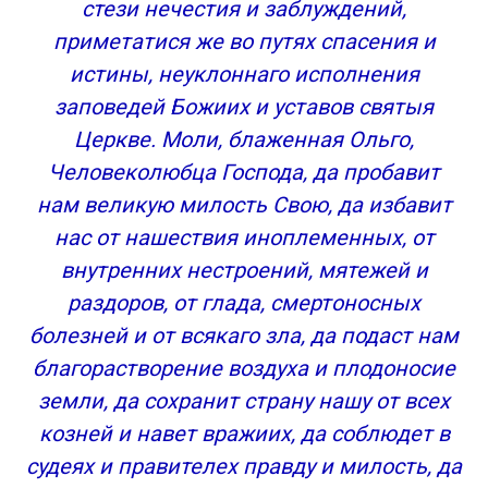
стези нечестия и заблуждений,
приметатися же во путях спасения и
истины, неуклоннаго исполнения
заповедей Божиих и уставов святыя
Церкве. Моли, блаженная Ольго,
Человеколюбца Господа, да пробавит
нам великую милость Свою, да избавит
нас от нашествия иноплеменных, от
внутренних нестроений, мятежей и
раздоров, от глада, смертоносных
болезней и от всякаго зла, да подаст нам
благорастворение воздуха и плодоносие
земли, да сохранит страну нашу от всех
козней и навет вражиих, да соблюдет в
судеях и правителех правду и милость, да