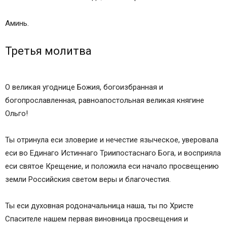
Аминь.
Третья молитва
О великая угоднице Божия, богоизбранная и
богопрославленная, равноапостольная великая княгине
Ольго!
Ты отринула еси зловерие и нечестие языческое, уверовала
еси во Единаго Истиннаго Триипостаснаго Бога, и восприяла
еси святое Крещение, и положила еси начало просвещению
земли Российския светом веры и благочестия.
Ты еси духовная родоначальница наша, ты по Христе
Спасителе нашем первая виновница просвещения и