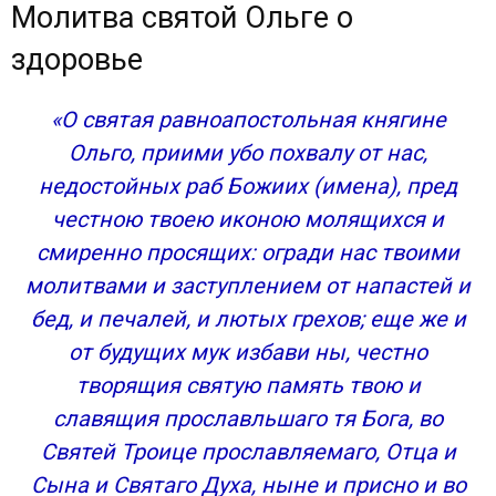
Молитва святой Ольге о
здоровье
«О святая равноапостольная княгине
Ольго, приими убо похвалу от нас,
недостойных раб Божиих (имена), пред
честною твоею иконою молящихся и
смиренно просящих: огради нас твоими
молитвами и заступлением от напастей и
бед, и печалей, и лютых грехов; еще же и
от будущих мук избави ны, честно
творящия святую память твою и
славящия прославльшаго тя Бога, во
Святей Троице прославляемаго, Отца и
Сына и Святаго Духа, ныне и присно и во