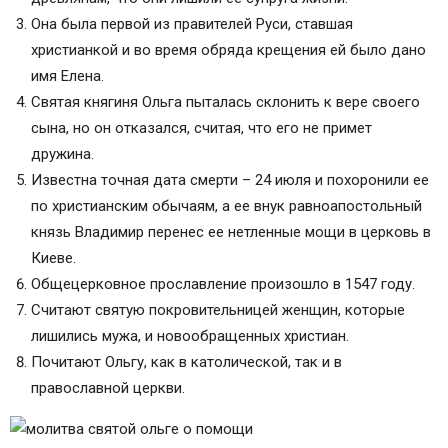
равноапостольной Великой княгине Российской
Она была первой из правителей Руси, ставшая
Ольге:
христианкой и во время обряда крещения ей было дано
Читайте также:
имя Елена.
Святая Ольга – молитвы о помощи в делах
Святая княгиня Ольга пыталась склонить к вере своего
Святая Ольга в православии
сына, но он отказался, считая, что его не примет
Святая Ольга – биография
дружина.
В чем помогает икона святой Ольги?
Известна точная дата смерти – 24 июля и похоронили ее
Молитва святой Ольге
по христианским обычаям, а ее внук равноапостольный
Молитва святой Ольге о помощи
князь Владимир перенес ее нетленные мощи в церковь в
Молитва святой Ольге о замужестве
Киеве.
Молитва святой Ольге – первопрестольной
Общецерковное прославление произошло в 1547 году.
княгине Киевской
Считают святую покровительницей женщин, которые
Княгиня Ольга и христианство
лишились мужа, и новообращенных христиан.
Житие святой
Почитают Ольгу, как в католической, так и в
Вещий Олег
православной церкви.
Молитва святой Ольге: особенности
Молитва святой Ольге, покровительнице имени