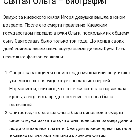
Святая Ольга – биография
Молитвы святым
Память: 11 / 24 июля
Замуж за киевского князя Игоря девушка вышла в юном
Тропарь равноапостольной великой княгине
возрасте. После его смерти правление Киевским
Российской Ольге, глас 1
государством перешло в руки Ольги, поскольку их общему
Кондак равноапостольной великой княгине
сыну Святославу было только три года. До конца своих
Российской Ольге, глас 4
дней княгиня занималась внутренними делами Руси. Есть
Молитва первая равноапостольной великой
несколько фактов ее жизни:
княгине Российской Ольге
Молитва вторая равноапостольной великой
Споры, касающиеся происхождения княгини, не утихают
княгине Российской Ольге
уже много лет, и существует несколько версий.
Молитва третья равноапостольной великой
Норманисты, считают, что в ее жилах текла варяжская
княгине Российской Ольге
кровь, а еще есть предположение, что она была
Акафист равноапостольной Великой княгине
славянкой.
Российской Ольге:
Считается, что святая Ольга была виновной в смерти
Канон равноапостольной Великой княгине
своего мужа из-за того, что она повысила размер дани и
Российской Ольге:
люди отказались платить. Она длительное время мстила
Житийная и научно-историческая литература о
древлянам, что они лишили ее супруга жизни.