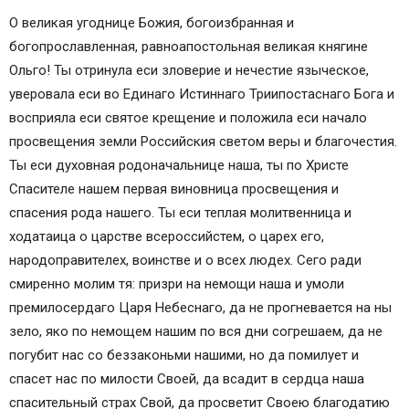
О великая угоднице Божия, богоизбранная и
богопрославленная, равноапостольная великая княгине
Ольго! Ты отринула еси зловерие и нечестие языческое,
уверовала еси во Единаго Истиннаго Триипостаснаго Бога и
восприяла еси святое крещение и положила еси начало
просвещения земли Российския светом веры и благочестия.
Ты еси духовная родоначальнице наша, ты по Христе
Спасителе нашем первая виновница просвещения и
спасения рода нашего. Ты еси теплая молитвенница и
ходатаица о царстве всероссийстем, о царех его,
народоправителех, воинстве и о всех людех. Сего ради
смиренно молим тя: призри на немощи наша и умоли
премилосердаго Царя Небеснаго, да не прогневается на ны
зело, яко по немощем нашим по вся дни согрешаем, да не
погубит нас со беззаконьми нашими, но да помилует и
спасет нас по милости Своей, да всадит в сердца наша
спасительный страх Свой, да просветит Своею благодатию