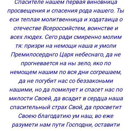
Спасителе нашем первая виновница
просвещения и спасения рода нашего. Ты
еси теплая молитвенница и ходатаица о
отечестве Всероссийстем, воинстве и
всех людех. Сего ради смиренно молим
тя: призри на немощи наша и умоли
Премилосерднго Царя небеснаго, да не
прогневается на ны зело, яко по
немощем нашим по вся дни согрешаем,
да не погубит нас со беззаконьми
нашими, но да помилует и спасет нас по
милости Своей, да всадит в сердца наша
спасительный страх Свой, да просветит
Своею благодатию ум наш, во еже
разумети нам пути Господни, оставити