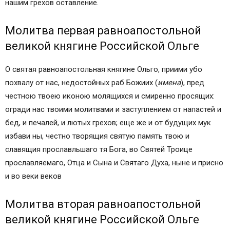
нашим грехов оставление.
Молитва первая равноапостольной
великой княгине Российской Ольге
О святая равноапостольная княгине Ольго, приими убо
похвалу от нас, недостойных раб Божиих (
имена
), пред
честною твоею иконою молящихся и смиренно просящих:
огради нас твоими молитвами и заступлением от напастей и
бед, и печалей, и лютых грехов; еще же и от будущих мук
избави ны, честно творящия святую память твою и
славящия прославльшаго тя Бога, во Святей Троице
прославляемаго, Отца и Сына и Святаго Духа, ныне и присно
и во веки веков
Молитва вторая равноапостольной
великой княгине Российской Ольге