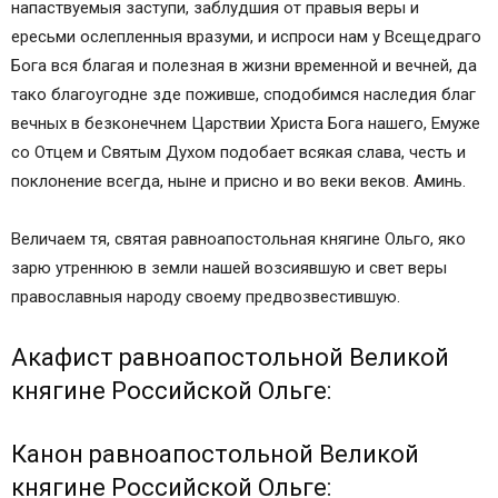
напаствуемыя заступи, заблудшия от правыя веры и
ересьми ослепленныя вразуми, и испроси нам у Всещедраго
Бога вся благая и полезная в жизни временной и вечней, да
тако благоугодне зде поживше, сподобимся наследия благ
вечных в безконечнем Царствии Христа Бога нашего, Емуже
со Отцем и Святым Духом подобает всякая слава, честь и
поклонение всегда, ныне и присно и во веки веков. Аминь.
Величаем тя, святая равноапостольная княгине Ольго, яко
зарю утреннюю в земли нашей возсиявшую и свет веры
православныя народу своему предвозвестившую.
Акафист равноапостольной Великой
княгине Российской Ольге:
Канон равноапостольной Великой
княгине Российской Ольге: