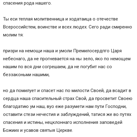
спасения рода нашего.
Ты еси теплая молитвенница и ходатаица о отечестве
Всероссийстем, воинстве и всех людех. Сего ради смиренно
молим тя:
призри на немощи наша и умоли Премилосердпго Царя
небеснаго, да не прогневается на ны зело, яко по немощем
нашим по вся дни согрешаем, да не погубит нас со
беззаконьми нашими,
но да помилует и спасет нас по милости Своей, да всадит в
сердца наша спасительный страх Свой, да просветит Своею
благодатию ум наш, вуо еже разумети нам пути Господни,
оставити стези нечестия и заблуждений, татися же во путях
спасения и истины, нецклоннаго исполнения заповедей
Божиих и усавов святыя Церкве.