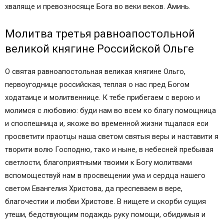
хваляще и превозносяще Бога во веки веков. Аминь.
Молитва третья равноапостольной
великой княгине Российской Ольге
О святая равноапостольная великая княгине Ольго,
первоугоднице российская, теплая о нас пред Богом
ходатаице и молитвеннице. К тебе прибегаем с верою и
молимся с любовию: буди нам во всем ко благу помощница
и споспешница и, якоже во временной жизни тщалася еси
просветити праотцы наша светом святыя веры и наставити я
творити волю Господню, тако и ныне, в небесней пребывая
светлости, благоприятными твоими к Богу молитвами
вспомоществуй нам в просвещении ума и сердца нашего
светом Евангелия Христова, да преспеваем в вере,
благочестии и любви Христове. В нищете и скорби сущия
утеши, бедствующим подаждь руку помощи, обидимыя и