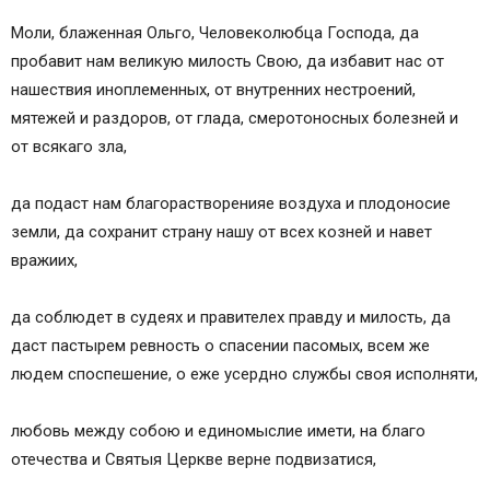
Моли, блаженная Ольго, Человеколюбца Господа, да
пробавит нам великую милость Свою, да избавит нас от
нашествия иноплеменных, от внутренних нестроений,
мятежей и раздоров, от глада, смеротоносных болезней и
от всякаго зла,
да подаст нам благорастворенияе воздуха и плодоносие
земли, да сохранит страну нашу от всех козней и навет
вражиих,
да соблюдет в судеях и правителех правду и милость, да
даст пастырем ревность о спасении пасомых, всем же
людем споспешение, о еже усердно службы своя исполняти,
любовь между собою и единомыслие имети, на благо
отечества и Святыя Церкве верне подвизатися,