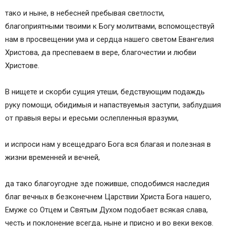
тако и ныне, в небесней пребывая светлости,
благоприятными твоими к Богу молитвами, вспомоществуй
нам в просвещении ума и сердца нашего светом Евангелия
Христова, да преспеваем в вере, благочестии и любви
Христове.
В нищете и скорби сущия утеши, бедствующим подаждь
руку помощи, обидимыя и напаствуемыя заступи, заблудшия
от правыя веры и ересьми ослепленныя вразуми,
и испроси нам у всещедраго Бога вся благая и полезная в
жизни временней и вечней,
да тако благоугодне зде поживше, сподобимся наследия
благ вечных в безконечнем Царствии Христа Бога нашего,
Емуже со Отцем и Святым Духом подобает всякая слава,
честь и поклонение всегда, ныне и присно и во веки веков.