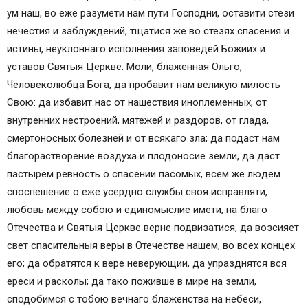
ум наш, во еже разумети нам пути Господни, оставити стези
нечестия и заблуждений, тщатися же во стезях спасения и
истины, неуклоннаго исполнения заповедей Божиих и
уставов Святыя Церкве. Моли, блаженная Ольго,
Человеколюбца Бога, да пробавит нам великую милость
Свою: да избавит нас от нашествия иноплеменных, от
внутренних нестроений, мятежей и раздоров, от глада,
смертоносных болезней и от всякаго зла; да подаст нам
благорастворение воздуха и плодоносие земли, да даст
пастырем ревность о спасении пасомых, всем же людем
споспешение о еже усердно службы своя исправляти,
любовь между собою и единомыслие имети, на благо
Отечества и Святыя Церкве верне подвизатися, да возсияет
свет спасительныя веры в Отечестве нашем, во всех концех
его; да обратятся к вере неверующии, да упразднятся вся
ереси и расколы; да тако поживше в мире на земли,
сподобимся с тобою вечнаго блаженства на небеси,