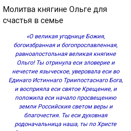
Молитва княгине Ольге для
счастья в семье
«О великая угоднице Божия,
богоизбранная и богопрославленная,
равноапостольная великая княгине
Ольго! Ты отринула еси зловерие и
нечестие языческое, уверовала еси во
Единаго Истиннаго Триипостаснаго Бога,
и восприяла еси святое Крещение, и
положила еси начало просвещению
земли Российския светом веры и
благочестия. Ты еси духовная
родоначальница наша, ты по Христе