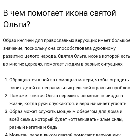
Православные иконы и молитвы
Информационный сайт про иконы, молитвы,
В чем помогает икона святой
православные традиции.
Ольги?
Икона равноапостольной княгини Ольги
значение и в чем помогает
Образ княгини для православных верующих имеет большое
Значение иконы «Святая Ольга»
значение, поскольку она способствовала духовному
В чем помогает икона святой Ольги
развитию целого народа. Святая Ольга, икона которой есть
во многих церквях, помогает людям в разных ситуациях:
Обращаются к ней за помощью матери, чтобы оградить
своих детей от неправильных решений и разных проблем.
Поможет святая Ольга пережить сложные периоды в
жизни, когда руки опускаются, и вера начинает угасать.
Образ может служить мощным оберегом для дома и
всей семьи, который будет «отталкивать» злые силы,
разный негатив и беды.
Молитвы перед ликом святой помогают верующему