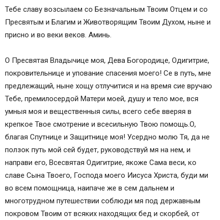
Тебе славу возсылаем со Безначальным Твоим Отцем и со
Пресвятым и Благим и Животворящим Твоим Духом, ныне и
присно и во веки веков. Аминь.
О Пресвятая Владычице моя, Дева Богородице, Одигитрие,
покровительнице и упование спасения моего! Се в путь, мне
предлежащий, ныне хощу отлучитися и на время сие вручаю
Тебе, премилосердой Матери моей, душу и тело мое, вся
умныя моя и вещественныя силы, всего себе вверяя в
крепкое Твое смотрение и всесильную Твою помощь.О,
благая Спутнице и Защитнице моя! Усердно молю Тя, да не
ползок путь мой сей будет, руководствуй мя на нем, и
направи его, Всесвятая Одигитрие, якоже Сама веси, ко
славе Сына Твоего, Господа моего Иисуса Христа, буди ми
во всем помощница, наипаче же в сем дальнем и
многотрудном путешествии соблюди мя под державным
покровом Твоим от всяких находящих бед и скорбей, от