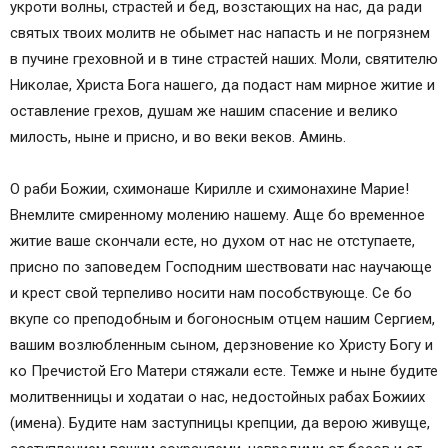
укроти волны, страстей и бед, возстающих на нас, да ради
святых твоих молитв не обымет нас напасть и не погрязнем
в пучине греховной и в тине страстей наших. Моли, святителю
Николае, Христа Бога нашего, да подаст нам мирное житие и
оставление грехов, душам же нашим спасение и велико
милость, ныне и присно, и во веки веков. Аминь.
О раби Божии, схимонаше Кирилле и схимонахине Марие!
Внемлите смиренному молению нашему. Аще бо временное
житие ваше скончали есте, но духом от нас не отступаете,
присно по заповедем Господним шествовати нас научающе
и крест свой терпеливо носити нам пособствующе. Се бо
вкупе со преподобным и богоносным отцем нашим Сергием,
вашим возлюбленным сыном, дерзновение ко Христу Богу и
ко Пречистой Его Матери стяжали есте. Темже и ныне будите
молитвенницы и ходатаи о нас, недостойных рабах Божиих
(имена). Будите нам заступницы крепции, да верою живуще,