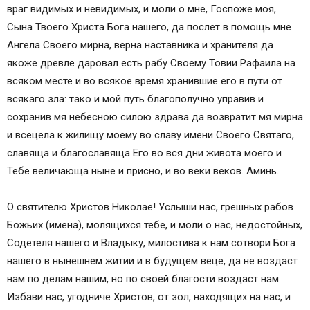
враг видимых и невидимых, и моли о мне, Госпоже моя,
Сына Твоего Христа Бога нашего, да послет в помощь мне
Ангела Своего мирна, верна наставника и хранителя да
якоже древле даровал есть рабу Своему Товии Рафаила на
всяком месте и во всякое время хранившие его в пути от
всякаго зла: тако и мой путь благополучно управив и
сохранив мя небесною силою здрава да возвратит мя мирна
и всецела к жилищу моему во славу имени Своего Святаго,
славяща и благославяща Его во вся дни живота моего и
Тебе величающа ныне и присно, и во веки веков. Аминь.
О святителю Христов Николае! Услыши нас, грешных рабов
Божьих (имена), молящихся тебе, и моли о нас, недостойных,
Содетеля нашего и Владыку, милостива к нам сотвори Бога
нашего в нынешнем житии и в будущем веце, да не воздаст
нам по делам нашим, но по своей благости воздаст нам.
Избави нас, угодниче Христов, от зол, находящих на нас, и