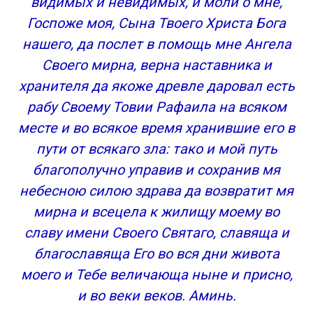
видимых и невидимых, и моли о мне,
Госпоже моя, Сына Твоего Христа Бога
нашего, да послет в помощь мне Ангела
Своего мирна, верна наставника и
хранителя да якоже древле даровал есть
рабу Своему Товии Рафаила на всяком
месте и во всякое время хранившие его в
пути от всякаго зла: тако и мой путь
благополучно управив и сохранив мя
небесною силою здрава да возвратит мя
мирна и всецела к жилищу моему во
славу имени Своего Святаго, славяща и
благославяща Его во вся дни живота
моего и Тебе величающа ныне и присно,
и во веки веков. Аминь.