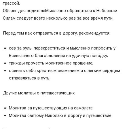
трассой.
Молитва водителю в дорогу и обереги для
Оберег для водителяМысленно обращаться к Небесным
автомобиля
Силам следует всего несколько раз за все время пути.
Молитва в дорогу
Какие молитвы читают в дорогу себе и родным
Перед тем как отправиться в дорогу, рекомендуется:
Молитва к Святым о благополучии в пути
Короткая ежедневная молитва на удачу, когда
сев за руль, перекреститься и мысленно попросить у
работа связанна с дорогой
Всевышнего благословения на удачную поездку;
Мусульманские молитвы
трижды прочесть молитвенное прошение;
Молитва водителя
осенить себя крестным знамением и с легким сердцем
Молитва для начинающих водителей
отправляться в путь.
Молитва отправляющегося в дорогу на
машине (для дальнобойщиков)
Другие молитвы о путешествующих:
Молитва для водителя машины от Ванги
Обереги для авто – молитва водителя на иконе
Молитва за путешествующих на самолете
и брелках
Молитва святому Николаю в дорогу и путешествие
Православные молитвы путешествующих
Сильная молитва к Богородице,