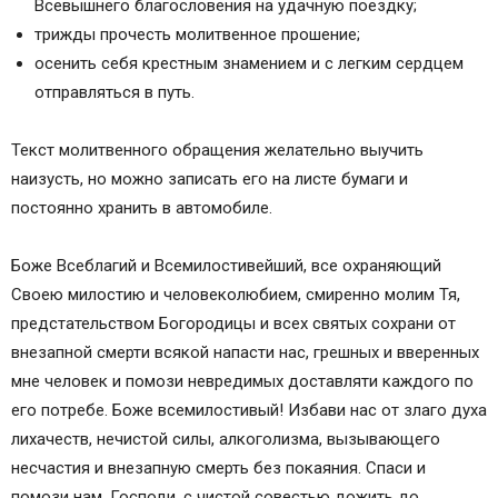
Всевышнего благословения на удачную поездку;
трижды прочесть молитвенное прошение;
осенить себя крестным знамением и с легким сердцем
отправляться в путь.
Текст молитвенного обращения желательно выучить
наизусть, но можно записать его на листе бумаги и
постоянно хранить в автомобиле.
Боже Всеблагий и Всемилостивейший, все охраняющий
Своею милостию и человеколюбием, смиренно молим Тя,
предстательством Богородицы и всех святых сохрани от
внезапной смерти всякой напасти нас, грешных и вверенных
мне человек и помози невредимых доставляти каждого по
его потребе. Боже всемилостивый! Избави нас от злаго духа
лихачеств, нечистой силы, алкоголизма, вызывающего
несчастия и внезапную смерть без покаяния. Спаси и
помози нам, Господи, с чистой совестью дожить до