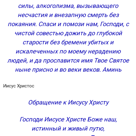
Молитва Иисусу Христу о путешествующих
силы, алкоголизма, вызывающего
Молитва Пресвятой Богородице о помощи в
несчастия и внезапную смерть без
пути
покаяния. Спаси и помози нам, Господи, с
Молитва перед иконой Богородицы
чистой совестью дожить до глубокой
«Одигитрия» о защите в пути
старости без бремени убитых и
Защитная молитва перед полетом
искалеченных по моему нерадению
Защитная молитва перед плаванием
Оберег для путника
людей, и да прославится имя Твое Святое
ныне присно и во веки веков. Аминь
Иисус Христос
Обращение к Иисусу Христу
Господи Иисусе Христе Боже наш,
истинный и живый путю,