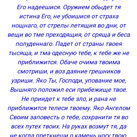
Его надеешися. Оружием обыдет тя
истина Его, не убоишися от страха
нощнаго, от стрелы летящия во дни, от
вещи во тме преходящия, от сряща и беса
полуденнаго. Падет от страны твоея
тысяща, и тма одесную тебе, к тебе же не
приближится. Обаче очима твоима
смотриши, и воз даяние грешников
узриши. Яко Ты, Господи, упование мое,
Вышняго положил еси прибежище твое.
Не приидет к тебе зло, и рана не
приближится телеси твоему. Яко Ангелом
Своим заповесть о тебе, сохранити тя во
всех путех твоих. На руках возмут тя, да
не когда преткнеши о камень ногу твою.