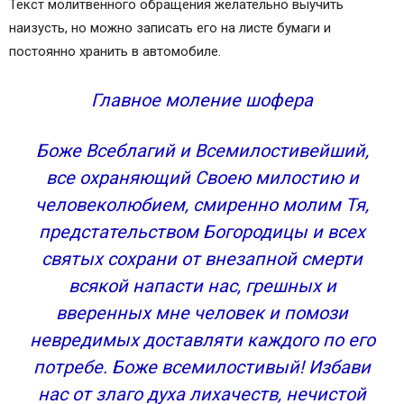
Текст молитвенного обращения желательно выучить
собирающегося в дальнюю дорогу
наизусть, но можно записать его на листе бумаги и
Молитва Николаю Чудотворцу о благополучии
постоянно хранить в автомобиле.
в пути по суше и по морю
Молитва о безопасном передвижении по
Главное моление шофера
водам Варлааму Керетскому
Молитва перед отправлением в воздушное
Боже Всеблагий и Всемилостивейший,
путешествие на самолете
все охраняющий Своею милостию и
Молитва, оберегающая в дороге родных
человеколюбием, смиренно молим Тя,
Молитва матери о детях (о сыне, о дочери)
Молитва-оберег за любимого мужа от жены
предстательством Богородицы и всех
Молитва Николаю Чудотворцу на хорошую
святых сохрани от внезапной смерти
дорогу
всякой напасти нас, грешных и
Молитва Ангелу-хранителю перед дорогой
вверенных мне человек и помози
Молитва архангелу Михаилу о защите в дороге
невредимых доставляти каждого по его
Молитва Господу Богу в дорогу
потребе. Боже всемилостивый! Избави
Молитва Матроне Московской о защите в пути
Молитва Иисусу Христу перед путешествием
нас от злаго духа лихачеств, нечистой