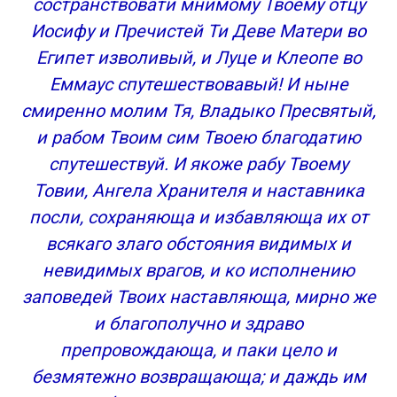
состранствовати мнимому Твоему отцу
Иосифу и Пречистей Ти Деве Матери во
Египет изволивый, и Луце и Клеопе во
Еммаус спутешествовавый! И ныне
смиренно молим Тя, Владыко Пресвятый,
и рабом Твоим сим Твоею благодатию
спутешествуй. И якоже рабу Твоему
Товии, Ангела Хранителя и наставника
посли, сохраняюща и избавляюща их от
всякаго злаго обстояния видимых и
невидимых врагов, и ко исполнению
заповедей Твоих наставляюща, мирно же
и благополучно и здраво
препровождающа, и паки цело и
безмятежно возвращающа; и даждь им