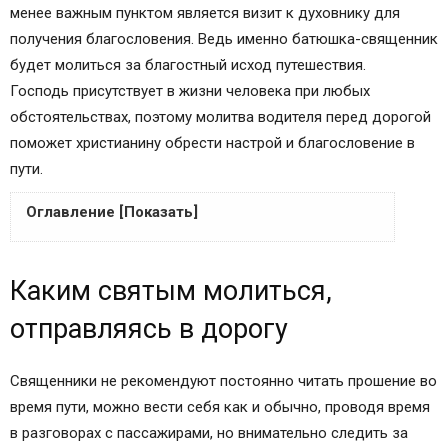
менее важным пунктом является визит к духовнику для
получения благословения. Ведь именно батюшка-священник
будет молиться за благостный исход путешествия.
Господь присутствует в жизни человека при любых
обстоятельствах, поэтому молитва водителя перед дорогой
поможет христианину обрести настрой и благословение в
пути.
Оглавление [Показать]
Каким святым молиться, отправляясь в дорогу
Каким святым молиться,
Место расположения автоикон
Заповеди для водителей
отправляясь в дорогу
Православная молитва водителя на автомобиле
в дорогу
Священники не рекомендуют постоянно читать прошение во
Каким святым молиться, отправляясь в дорогу
время пути, можно вести себя как и обычно, проводя время
Место расположения автоикон
в разговорах с пассажирами, но внимательно следить за
Заповеди для водителей