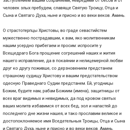
заступлением вашим сохраняеми, невредими от бесов и от
человек злых пребудем, славяще Святую Троицу, Отца и
Сына и Святаго Духа, ныне и присно и во веки веков. Аминь.
О страстотерпцы Христовы, во граде севастийстем
мужественно пострадавшии, к вам, яко молитвенникам
нашим усердно прибегаем и просим: испросите у
Всещедраго Бога прощение согрешений наших и жития
нашего исправление, да в покаянии и нелицемерной любви
друг ко другу поживше, со дерзновением предстанем
страшному судищу Христову и вашим предстательством
одесную Праведнаго Судии предстанем. Ей, угодницы
Божии, будите нам, рабам Божиим (имена), защитницы от
всех враг видимых и невидимых, да под кровом святых
ваших молитв избавимся от всех бед, зол и напастей до
последнего дне жизни нашея, и тако прославим великое и
достопоклоняемое имя Вседетельныя Троицы, Отца и Сына
и Святаго Духа, ныне и присно и во веки веков. Аминь.