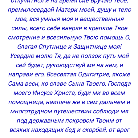
отлучитися и на время сие вручаю Тебе,
премилосердой Матери моей, душу и тело
мое, вся умныя моя и вещественныя
силы, всего себе вверяя в крепкое Твое
смотрение и всесильную Твою помощь.О,
благая Спутнице и Защитнице моя!
Усердно молю Тя, да не ползок путь мой
сей будет, руководствуй мя на нем, и
направи его, Всесвятая Одигитрие, якоже
Сама веси, ко славе Сына Твоего, Господа
моего Иисуса Христа, буди ми во всем
помощница, наипаче же в сем дальнем и
многотрудном путешествии соблюди мя
под державным покровом Твоим от
всяких находящих бед и скорбей, от враг