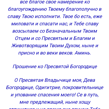
все благое свое намерение ко
благоугождению Твоему благополучно в
славу Твою исполнити. Твое бо есть, еже
миловати и спасати нас, и Тебе славу
возсылаем со Безначальным Твоим
Отцем и со Пресвятым и Благим и
Животворящим Твоим Духом, ныне и
присно и во веки веков. Аминь.
Прошение ко Пресвятой Богородице
О Пресвятая Владычице моя, Дева
Богородице, Одигитрие, покровительнице
и упование спасения моего! Се в путь,
мне предлежащий, ныне хощу