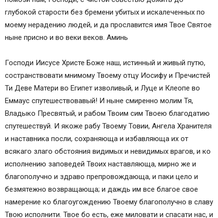
глубокой старости без бремени убитых и искалеченных по
моему нерадению людей, и да прославится имя Твое Святое
ныне присно и во веки веков. Аминь
Господи Иисусе Христе Боже наш, истинный и живый путю,
состранствовати мнимому Твоему отцу Иосифу и Пречистей
Ти Деве Матери во Египет изволивый, и Луце и Клеопе во
Еммаус спутешествовавый! И ныне смиренно молим Тя,
Владыко Пресвятый, и рабом Твоим сим Твоею благодатию
спутешествуй. И якоже рабу Твоему Товии, Ангела Хранителя
и наставника посли, сохраняюща и избавляюща их от
всякаго злаго обстояния видимых и невидимых врагов, и ко
исполнению заповедей Твоих наставляюща, мирно же и
благополучно и здраво препровождающа, и паки цело и
безмятежно возвращающа; и даждь им все благое свое
намерение ко благоугождению Твоему благополучно в славу
Твою исполнити. Твое бо есть, еже миловати и спасати нас, и