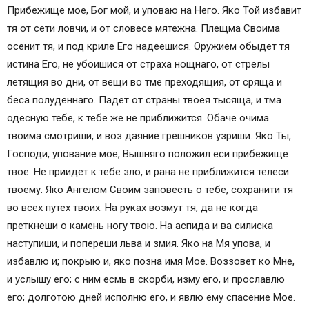
Прибежище мое, Бог мой, и уповаю на Него. Яко Той избавит
тя от сети ловчи, и от словесе мятежна. Плещма Своима
осенит тя, и под криле Его надеешися. Оружием обыдет тя
истина Его, не убоишися от страха нощнаго, от стрелы
летящия во дни, от вещи во тме преходящия, от сряща и
беса полуденнаго. Падет от страны твоея тысяща, и тма
одесную тебе, к тебе же не приближится. Обаче очима
твоима смотриши, и воз даяние грешников узриши. Яко Ты,
Господи, упование мое, Вышняго положил еси прибежище
твое. Не приидет к тебе зло, и рана не приближится телеси
твоему. Яко Ангелом Своим заповесть о тебе, сохранити тя
во всех путех твоих. На руках возмут тя, да не когда
преткнеши о камень ногу твою. На аспида и ва силиска
наступиши, и попереши льва и змия. Яко на Мя упова, и
избавлю и; покрыю и, яко позна имя Мое. Воззовет ко Мне,
и услышу его; с ним есмь в скорби, изму его, и прославлю
его; долготою дней исполню его, и явлю ему спасение Мое.