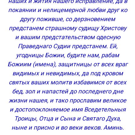
наших и жития нашего исправление, да в
покаянии и нелицемерной любви друг ко
другу поживше, со дерзновением
предстанем страшному судищу Христову
и вашим предстательством одесную
Праведнаго Судии предстанем. Ей,
угодницы Божии, будите нам, рабам
Божиим (имена), защитницы от всех враг
видимых и невидимых, да под кровом
святых ваших молитв избавимся от всех
бед, зол и напастей до последнего дне
жизни нашея, и тако прославим великое
и достопоклоняемое имя Вседетельныя
Троицы, Отца и Сына и Святаго Духа,
ныне и присно и во веки веков. Аминь.