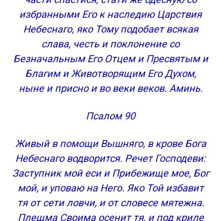
избранными Его к наследию Царствия
Небеснаго, яко Тому подобает всякая
слава, честь и поклонение со
Безначальным Его Отцем и Пресвятым и
Благим и Животворящим Его Духом,
ныне и присно и во веки веков. Аминь.
Псалом 90
Живый в помощи Вышняго, в крове Бога
Небеснаго водворится. Речет Господеви:
Заступник мой еси и Прибежище мое, Бог
мой, и уповаю на Него. Яко Той избавит
тя от сети ловчи, и от словесе мятежна.
Плещма Своима осенит тя, и под криле