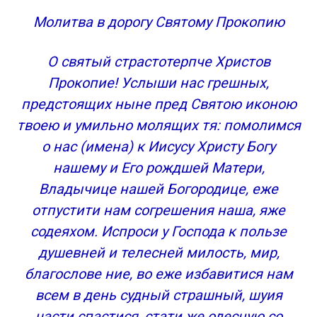
Молитва в дорогу Святому Прокопию
О святый страстотерпче Христов
Прокопие! Услыши нас грешных,
предстоящих ныне пред Святою иконою
твоею и умильно молящих тя: помолимся
о нас (имена) к Иисусу Христу Богу
нашему и Его рождшей Матери,
Владычице нашей Богородице, еже
отпустити нам согрешения наша, яже
содеяхом. Испроси у Господа к пользе
душевней и телесней милость, мир,
благослове ние, во еже избавитися нам
всем в день судный страшный, шуия
части спастися, стати же одесную со