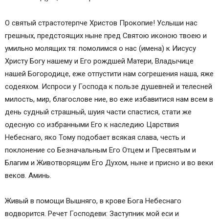
О святый страстотерпче Христов Прокопие! Услыши нас
грешных, предстоящих ныне пред Святою иконою твоею и
умильно молящих тя: помолимся о нас (имена) к Иисусу
Христу Богу нашему и Его рождшей Матери, Владычице
нашей Богородице, еже отпустити нам согрешения наша, яже
содеяхом. Испроси у Господа к пользе душевней и телесней
милость, мир, благослове ние, во еже избавитися нам всем в
день судный страшный, шуия части спастися, стати же
одесную со избранными Его к наследию Царствия
Небеснаго, яко Тому подобает всякая слава, честь и
поклонение со Безначальным Его Отцем и Пресвятым и
Благим и Животворящим Его Духом, ныне и присно и во веки
веков. Аминь.
Живый в помощи Вышняго, в крове Бога Небеснаго
водворится. Речет Господеви: Заступник мой еси и