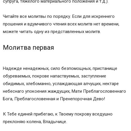
супруга, тяжелого материального положения и т.д.).
Читайте все молитвы по порядку. Если для искреннего
прошения и вдумчивого чтения всех молитв нет времени,
можете читать одну из представленных молитв.
Молитва первая
Надежде ненадежных, сило безпомощных, пристанище
обуреваемых, покрове напаствуемых, заступление
обидимых, хлебоманно, услаждающая алчущих, нектаре
небеснаго упокоения жаждущих, Мати Преблагословеннаго
Бога, Преблагословенная и Пренепорочная Дево!
К Тебе единей прибегаю, к Твоему покрову вседушно
преклоняю колена, Владычице.