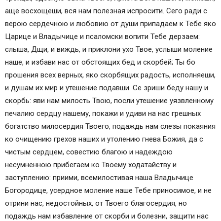
аще восхощеши, вся нам полезная испросити. Сего ради с
верою сердечною и любовию от души припадаем к Тебе яко
Царице и Владычице и псаломски вопити Тебе дерзаем:
слыша, Дщи, и виждь, и приклони ухо Твое, услыши моление
наше, и избави нас от обстоящих бед и скорбей; Ты бо
прошения всех верных, яко скорбящих радость, исполняeши,
и душам их мир и утешение подавши. Се зриши беду нашу и
скорбь: яви нам милость Твою, посли утешение уязвленному
печалию сердцу нашему, покажи и удиви на нас грешных
богатство милосердия Твоего, подаждь нам слезы покаяния
ко очищению грехов наших и утолению гнева Божия, да с
чистым сердцем, совестию благою и надеждою
несумненною прибегаем ко Твоему ходатайству и
заступлению: приими, всемилостивая наша Владычице
Богородице, усердное моление наше Тебе приносимое, и не
отрини нас, недостойных, от Твоего благосердия, но
подаждь нам избавление от скорби и болезни, защити нас