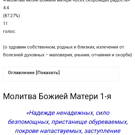
4 молитвы иконе Божией матери «Всех скорбящих радость»
4.4
(87.27%)
11
голос.
(о здравии собственном, родных и близких, излечения от
болезней духовных – маловерия, уныния, отчаяния и скорби)
Оглавление [Показать]
Молитва Божией Матери 1-я
Молитва Божией Матери 1-я
Молитва Богородице 2-я
Молитва иконе Божией Матери 3-я
Молитва Богородице 4-я
«Надежде ненадежных, сило
Молитва первая
безпомощных, пристанище обуреваемых,
Молитва вторая
покрове напаствуемых, заступление