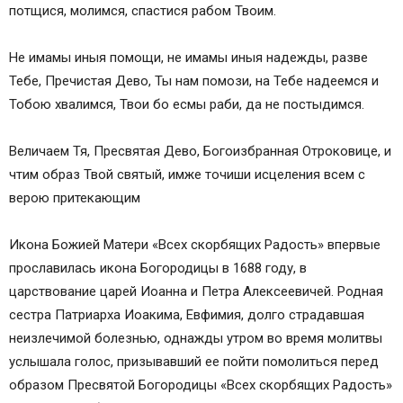
потщися, молимся, спастися рабом Твоим.
Не имамы иныя помощи, не имамы иныя надежды, разве
Тебе, Пречистая Дево, Ты нам помози, на Тебе надеемся и
Тобою хвалимся, Твои бо есмы раби, да не постыдимся.
Величаем Тя, Пресвятая Дево, Богоизбранная Отроковице, и
чтим образ Твой святый, имже точиши исцеления всем с
верою притекающим
Икона Божией Матери «Всех скорбящих Радость» впервые
прославилась икона Богородицы в 1688 году, в
царствование царей Иоанна и Петра Алексеевичей. Родная
сестра Патриарха Иоакима, Евфимия, долго страдавшая
неизлечимой болезнью, однажды утром во время молитвы
услышала голос, призывавший ее пойти помолиться перед
образом Пресвятой Богородицы «Всех скорбящих Радость»