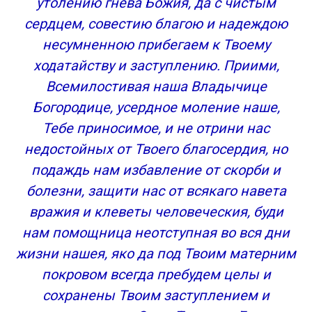
утолению гнева Божия, да с чистым
сердцем, совестию благою и надеждою
несумненною прибегаем к Твоему
ходатайству и заступлению. Приими,
Всемилостивая наша Владычице
Богородице, усердное моление наше,
Тебе приносимое, и не отрини нас
недостойных от Твоего благосердия, но
подаждь нам избавление от скорби и
болезни, защити нас от всякаго навета
вражия и клеветы человеческия, буди
нам помощница неотступная во вся дни
жизни нашея, яко да под Твоим матерним
покровом всегда пребудем целы и
сохранены Твоим заступлением и