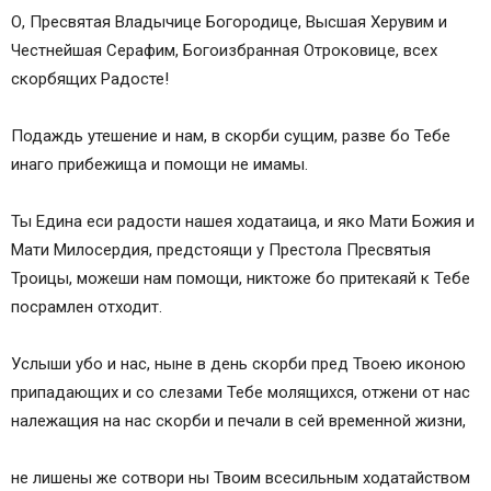
О, Пресвятая Владычице Богородице, Высшая Херувим и
Честнейшая Серафим, Богоизбранная Отроковице, всех
скорбящих Радосте!
Подаждь утешение и нам, в скорби сущим, разве бо Тебе
инаго прибежища и помощи не имамы.
Ты Едина еси радости нашея ходатаица, и яко Мати Божия и
Мати Милосердия, предстоящи у Престола Пресвятыя
Троицы, можеши нам помощи, никтоже бо притекаяй к Тебе
посрамлен отходит.
Услыши убо и нас, ныне в день скорби пред Твоею иконою
припадающих и со слезами Тебе молящихся, отжени от нас
належащия на нас скорби и печали в сей временной жизни,
не лишены же сотвори ны Твоим всесильным ходатайством