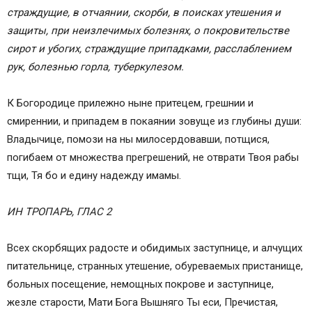
страждущие, в отчаянии, скорби, в поисках утешения и
защиты, при неизлечимых болезнях, о покровительстве
сирот и убогих, страждущие припадками, расслаблением
рук, болезнью горла, туберкулезом.
К Богородице прилежно ныне притецем, грешнии и
смиреннии, и припадем в покаянии зовуще из глубины души:
Владычице, помози на ны милосердовавши, потщися,
погибаем от множества прегрешений, не отврати Твоя рабы
тщи, Тя бо и едину надежду имамы.
ИН ТРОПАРЬ, ГЛАС 2
Всех скорбящих радосте и обидимых заступнице, и алчущих
питательнице, странных утешение, обуреваемых пристанище,
больных посещение, немощных покрове и заступнице,
жезле старости, Мати Бога Вышняго Ты еси, Пречистая,