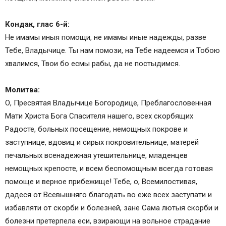
Кондак, глас 6-й:
Не имамы иныя помощи, не имамы иные надежды, разве
Тебе, Владычице. Ты нам помози, на Тебе надеемся и Тобою
хвалимся, Твои бо есмы рабы, да не постыдимся.
Молитва:
О, Пресвятая Владычице Богородице, Преблагословенная
Мати Христа Бога Спасителя нашего, всех скорбящих
Радосте, больных посещение, немощных покрове и
заступнице, вдовиц и сирых покровительнице, матерей
печальных всенадежная утешительнице, младенцев
немощных крепосте, и всем беспомощным всегда готовая
помоще и верное прибежище! Тебе, о, Всемилостивая,
дадеся от Всевышняго благодать во еже всех заступати и
избавляти от скорби и болезней, зане Сама лютыя скорби и
болезни претерпела еси, взирающи на вольное страдание