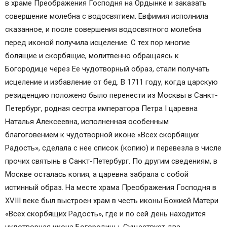
в храме Преображения Господня на Ордынке и заказать
совершение молебна с водосвятием. Евфимия исполнила
сказанное, и после совершения водосвятного молебна
перед иконой получила исцеление. С тех пор многие
болящие и скорбящие, молитвенно обращаясь к
Богородице через Ее чудотворный образ, стали получать
исцеление и избавление от бед. В 1711 году, когда царскую
резиденцию положено было перенести из Москвы в Санкт-
Петербург, родная сестра императора Петра I царевна
Наталья Алексеевна, исполненная особенным
благоговением к чудотворной иконе «Всех скорбящих
Радость», сделала с нее список (копию) и перевезла в числе
прочих святынь в Санкт-Петербург. По другим сведениям, в
Москве осталась копия, а царевна забрала с собой
истинный образ. На месте храма Преображения Господня в
XVIII веке был выстроен храм в честь иконы Божией Матери
«Всех скорбящих Радость», где и по сей день находится