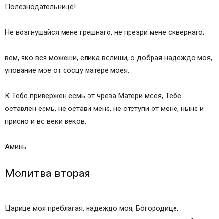
Полезнодательнице!
Не возгнушайся мене грешнаго, не презри мене сквернаго;
вем, яко вся можеши, елика волиши, о добрая надеждо моя,
упование мое от сосцу матере моея.
К Тебе привержен есмь от чрева Матери моея, Тебе
оставлен есмь, не остави мене, не отступи от мене, ныне и
присно и во веки веков.
Аминь.
Молитва вторая
Царице моя преблагая, надеждо моя, Богородице,