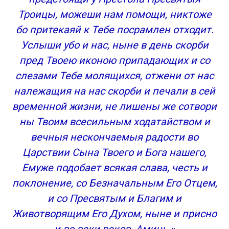
Троицы, можеши нам помощи, никтоже
бо притекаяй к Тебе посрамлен отходит.
Услыши убо и нас, ныне в день скорби
пред Твоею иконою припадающих и со
слезами Тебе молящихся, отжени от нас
належащия на нас скорби и печали в сей
временной жизни, не лишены же сотвори
ны Твоим всесильным ходатайством и
вечныя нескончаемыя радости во
Царствии Сына Твоего и Бога нашего,
Емуже подобает всякая слава, честь и
поклонение, со Безначальным Его Отцем,
и со Пресвятым и Благим и
Животворящим Его Духом, ныне и присно