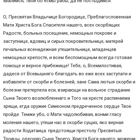
хвалимся, Твои бо есмы рабы, да не постыдимся.
О, Пресвятая Владычице Богородице, Преблагословенная
Мати Христа Бога Спасителя нашего, всех скорбящих
Радосте, больных посещение, немощных покрове и
заступнице, вдовиц и сирых покровительнице, матерей
печальных всенадежная утешительнице, младенцев
немощных крепосте, и всем беспомощным всегда готовая
помоще и верное прибежище! Тебе, о, Всемилостивая,
дадеся от Всевышняго благодать во еже всех заступати и
избавляти от скорби и болезней, зане Сама лютыя скорби и
болезни претерпела еси, взирающи на вольное страдание
Сына Твоего возлюбленнаго и Того на кресте распинаема
зрящи, егда оружие Симеоном предреченное сердце Твое
пройде. Темже убо, о Мати чадолюбивая, вонми гласу
моления нашего, утеши нас в скорби сущих, яко верная
радости Ходатаица: предстоящи престолу Пресвятыя
Троицы, одесную Сына Твоего, Христа Бога нашего, можеши,