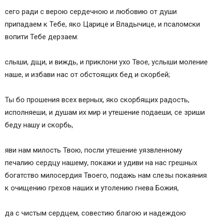
сего ради с верою сердечною и любовию от души
припадаем к Тебе, яко Царице и Владычице, и псаломски
вопити Тебе дерзаем:
слыши, дщи, и виждь, и приклони ухо Твое, услыши моление
наше, и избави нас от обстоящих бед и скорбей;
Ты бо прошения всех верных, яко скорбящих радость,
исполняеши, и душам их мир и утешение подаеши, се зриши
беду нашу и скорбь,
яви нам милость Твою, посли утешение уязвленному
печалию сердцу нашему, покажи и удиви на нас грешных
богатство милосердия Твоего, подажь нам слезы покаяния
к очищению грехов наших и утолению гнева Божия,
да с чистым сердцем, совестию благою и надеждою