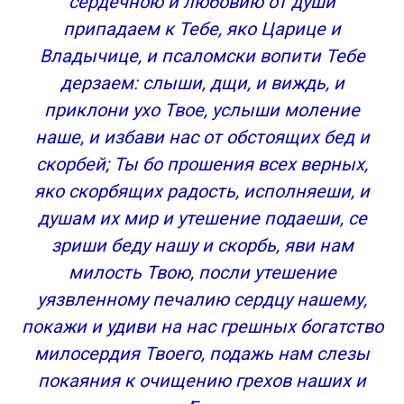
сердечною и любовию от души
припадаем к Тебе, яко Царице и
Владычице, и псаломски вопити Тебе
дерзаем: слыши, дщи, и виждь, и
приклони ухо Твое, услыши моление
наше, и избави нас от обстоящих бед и
скорбей; Ты бо прошения всех верных,
яко скорбящих радость, исполняеши, и
душам их мир и утешение подаеши, се
зриши беду нашу и скорбь, яви нам
милость Твою, посли утешение
уязвленному печалию сердцу нашему,
покажи и удиви на нас грешных богатство
милосердия Твоего, подажь нам слезы
покаяния к очищению грехов наших и