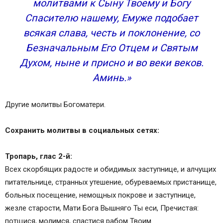
молитвами к Сыну Твоему и Богу
Спасителю нашему, Емуже подобает
всякая слава, честь и поклонение, со
Безначальным Его Отцем и Святым
Духом, ныне и присно и во веки веков.
Аминь.»
Другие молитвы Богоматери.
Сохранить молитвы в социальных сетях:
Тропарь, глас 2-й:
Всех скорбящих радосте и обидимых заступнице, и алчущих
питательнице, странных утешение, обуреваемых пристанище,
больных посещение, немощных покрове и заступнице,
жезле старости, Мати Бога Вышняго Ты еси, Пречистая:
потщися, молимся, спастися рабом Твоим.