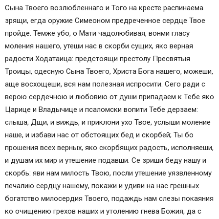
Сына Твоего возлюбленнаго и Того на кресте распинаема
зрящи, егда оружие Симеоном предреченное сердце Твое
пройде. Темже убо, о Мати чадолюбивая, вонми гласу
моления нашего, утеши нас в скорби сущих, яко верная
радости Ходатаица: предстоящи престолу Пресвятыя
Троицы, одесную Сына Твоего, Христа Бога нашего, можеши,
аще восхощеши, вся нам полезная испросити. Сего ради с
верою сердечною и любовию от души припадаем к Тебе яко
Царице и Владычице и псаломски вопити Тебе дерзаем:
слыша, Дщи, и виждь, и приклони ухо Твое, услыши моление
наше, и избави нас от обстоящих бед и скорбей; Ты бо
прошения всех верных, яко скорбящих радость, исполняeши,
и душам их мир и утешение подавши. Се зриши беду нашу и
скорбь: яви нам милость Твою, посли утешение уязвленному
печалию сердцу нашему, покажи и удиви на нас грешных
богатство милосердия Твоего, подаждь нам слезы покаяния
ко очищению грехов наших и утолению гнева Божия, да с