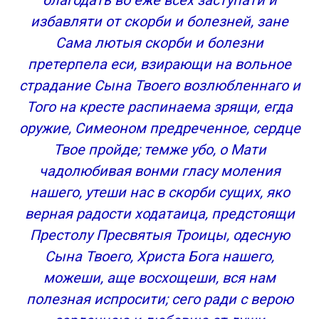
благодать во еже всех заступати и
избавляти от скорби и болезней, зане
Сама лютыя скорби и болезни
претерпела еси, взирающи на вольное
страдание Сына Твоего возлюбленнаго и
Того на кресте распинаема зрящи, егда
оружие, Симеоном предреченное, сердце
Твое пройде; темже убо, о Мати
чадолюбивая вонми гласу моления
нашего, утеши нас в скорби сущих, яко
верная радости ходатаица, предстоящи
Престолу Пресвятыя Троицы, одесную
Сына Твоего, Христа Бога нашего,
можеши, аще восхощеши, вся нам
полезная испросити; сего ради с верою