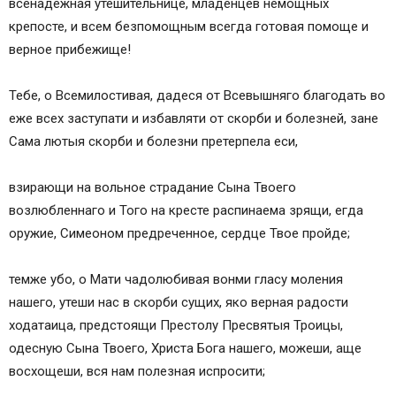
всенадежная утешительнице, младенцев немощных
крепосте, и всем безпомощным всегда готовая помоще и
верное прибежище!
Тебе, о Всемилостивая, дадеся от Всевышняго благодать во
еже всех заступати и избавляти от скорби и болезней, зане
Сама лютыя скорби и болезни претерпела еси,
взирающи на вольное страдание Сына Твоего
возлюбленнаго и Того на кресте распинаема зрящи, егда
оружие, Симеоном предреченное, сердце Твое пройде;
темже убо, о Мати чадолюбивая вонми гласу моления
нашего, утеши нас в скорби сущих, яко верная радости
ходатаица, предстоящи Престолу Пресвятыя Троицы,
одесную Сына Твоего, Христа Бога нашего, можеши, аще
восхощеши, вся нам полезная испросити;