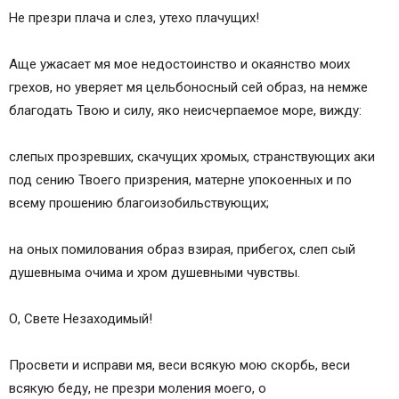
Не презри плача и слез, утехо плачущих!
Аще ужасает мя мое недостоинство и окаянство моих
грехов, но уверяет мя цельбоносный сей образ, на немже
благодать Твою и силу, яко неисчерпаемое море, вижду:
слепых прозревших, скачущих хромых, странствующих аки
под сению Твоего призрения, матерне упокоенных и по
всему прошению благоизобильствующих;
на оных помилования образ взирая, прибегох, слеп сый
душевныма очима и хром душевными чувствы.
О, Свете Незаходимый!
Просвети и исправи мя, веси всякую мою скорбь, веси
всякую беду, не презри моления моего, о