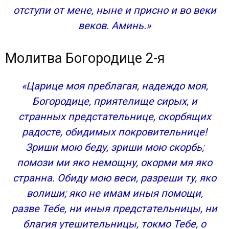
отступи от мене, ныне и присно и во веки
веков. Аминь.»
Молитва Богородице 2-я
«Царице моя преблагая, надеждо моя,
Богородице, приятелище сирых, и
странных предстательнице, скорбящих
радосте, обидимых покровительнице!
Зриши мою беду, зриши мою скорбь;
помози ми яко немощну, окорми мя яко
странна. Обиду мою веси, разреши ту, яко
волиши; яко не имам иныя помощи,
разве Тебе, ни иныя предстательницы, ни
благия утешительницы, токмо Тебе, о