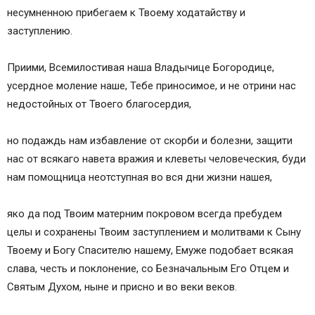
несумненною прибегаем к Твоему ходатайству и
заступлению.
Приими, Всемилостивая наша Владычице Богородице,
усердное моление наше, Тебе приносимое, и не отрини нас
недостойных от Твоего благосердия,
но подаждь нам избавление от скорби и болезни, защити
нас от всякаго навета вражия и клеветы человеческия, буди
нам помощница неотступная во вся дни жизни нашея,
яко да под Твоим матерним покровом всегда пребудем
целы и сохранены Твоим заступлением и молитвами к Сыну
Твоему и Богу Спасителю нашему, Емуже подобает всякая
слава, честь и поклонение, со Безначальным Его Отцем и
Святым Духом, ныне и присно и во веки веков.