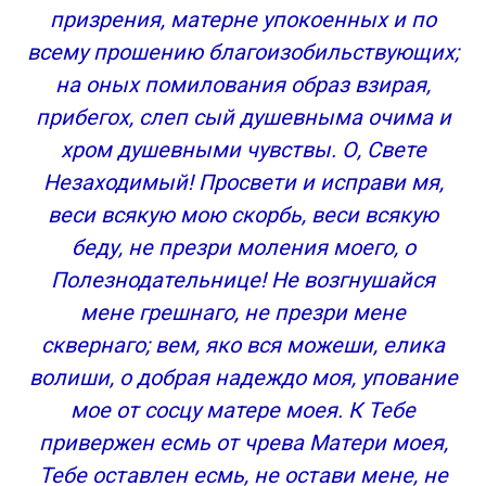
призрения, матерне упокоенных и по
всему прошению благоизобильствующих;
на оных помилования образ взирая,
прибегох, слеп сый душевныма очима и
хром душевными чувствы. О, Свете
Незаходимый! Просвети и исправи мя,
веси всякую мою скорбь, веси всякую
беду, не презри моления моего, о
Полезнодательнице! Не возгнушайся
мене грешнаго, не презри мене
сквернаго; вем, яко вся можеши, елика
волиши, о добрая надеждо моя, упование
мое от сосцу матере моея. К Тебе
привержен есмь от чрева Матери моея,
Тебе оставлен есмь, не остави мене, не