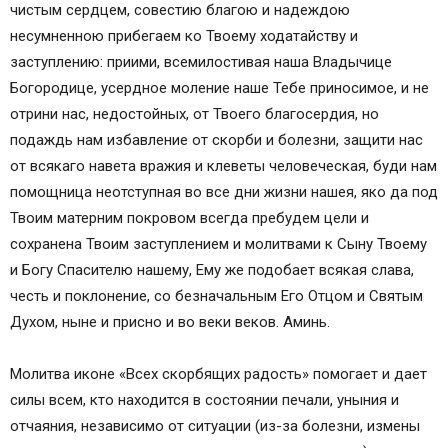
чистым сердцем, совестию благою и надеждою
несумненною прибегаем ко Твоему ходатайству и
заступлению: приими, всемилостивая наша Владычице
Богородице, усердное моление наше Тебе приносимое, и не
отрини нас, недостойных, от Твоего благосердия, но
подаждь нам избавление от скорби и болезни, защити нас
от всякаго навета вражия и клеветы человеческая, буди нам
помощница неотступная во все дни жизни нашея, яко да под
Твоим матерним покровом всегда пребудем цели и
сохранена Твоим заступлением и молитвами к Сыну Твоему
и Богу Спасителю нашему, Ему же подобает всякая слава,
честь и поклонение, со безначальным Его Отцом и Святым
Духом, ныне и присно и во веки веков. Аминь.
Молитва иконе «Всех скорбящих радость» помогает и дает
силы всем, кто находится в состоянии печали, уныния и
отчаяния, независимо от ситуации (из-за болезни, измены