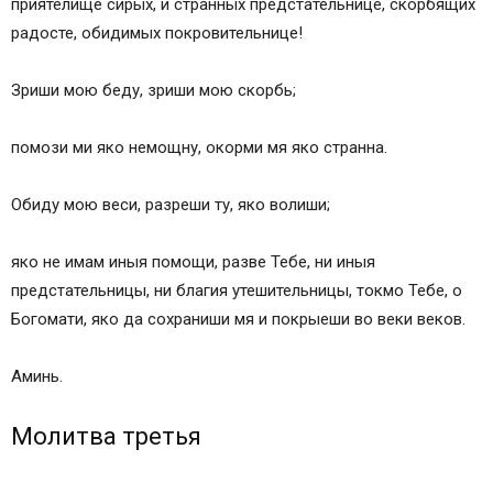
приятелище сирых, и странных предстательнице, скорбящих
радосте, обидимых покровительнице!
Зриши мою беду, зриши мою скорбь;
помози ми яко немощну, окорми мя яко странна.
Обиду мою веси, разреши ту, яко волиши;
яко не имам иныя помощи, разве Тебе, ни иныя
предстательницы, ни благия утешительницы, токмо Тебе, о
Богомати, яко да сохраниши мя и покрыеши во веки веков.
Аминь.
Молитва третья