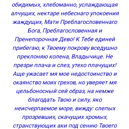
Молитва третья
обидимых, хлебоманно, услаждающая
Молитва четвертая
алчущих, нектаре небеснаго упокоения
Перед иконой “Всех скорбящих радость”
жаждущих, Мати Преблагословеннаго
Молитва Божией Матери перед Ея иконой,
Бога, Преблагословенная и
(«ВСЕХ СКОРБЯЩИХ РАДОСТЬ»)
Похожие новости
Пренепорочная Дево! К Тебе единей
Комментарии (0)
прибегаю, к Твоему покрову вседушно
Икона Божией Матери «Всех скорбящих
преклоняю колена, Владычице. Не
Радость»
презри плача и слез, утехо плачущих!
Аще ужасает мя мое недостоинство и
окаянство моих грехов, но уверяет мя
цельбоносный сей образ, на немже
благодать Твою и силу, яко
неисчерпаемое море, вижду: слепых
прозревших, скачущих хромых,
странствующих аки под сению Твоего