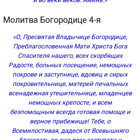
и во веки веков. Аминь.»
Молитва Богородице 4-я
«О, Пресвятая Владычице Богородице,
Преблагословенная Мати Христа Бога
Спасителя нашего, всех скорбящих
Радосте, больных посещение, немощных
покрове и заступнице, вдовиц и сирых
покровительнице, матерей печальных
всенадежная утешительнице, младенцев
немощных крепосте, и всем
безпомощным всегда готовая помоще и
верное прибежище! Тебе, о
Всемилостивая, дадеся от Всевышняго