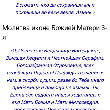
Богомати, яко да сохраниши мя и
покрыеши во веки веков. Аминь.»
Молитва иконе Божией Матери 3-
я
«О, Пресвятая Владычице Богородице,
Высшая Херувим и Честнейшая Серафим,
Богоизбранная Отроковице, всех
скорбящих Радосте! Подаждь утешение и
нам, в скорби сущим, разве бо Тебе инаго
прибежища и помощи не имамы. Ты
Едина еси радости нашея ходатаица, и
яко Мати Божия и Мати Милосердия,
предстоящи у Престола Пресвятыя