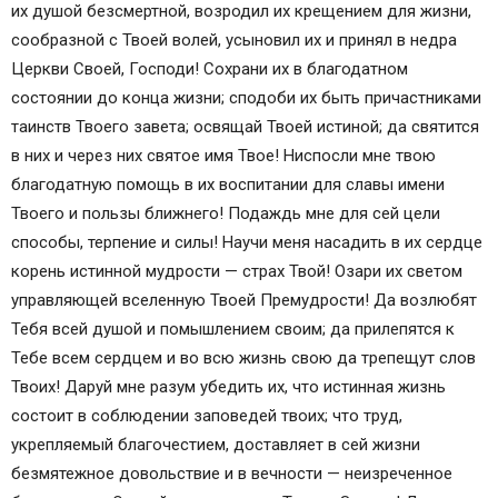
их душой безсмертной, возродил их крещением для жизни,
сообразной с Твоей волей, усыновил их и принял в недра
Церкви Своей, Господи! Сохрани их в благодатном
состоянии до конца жизни; сподоби их быть причастниками
таинств Твоего завета; освящай Твоей истиной; да святится
в них и через них святое имя Твое! Ниспосли мне твою
благодатную помощь в их воспитании для славы имени
Твоего и пользы ближнего! Подаждь мне для сей цели
способы, терпение и силы! Научи меня насадить в их сердце
корень истинной мудрости — страх Твой! Озари их светом
управляющей вселенную Твоей Премудрости! Да возлюбят
Тебя всей душой и помышлением своим; да прилепятся к
Тебе всем сердцем и во всю жизнь свою да трепещут слов
Твоих! Даруй мне разум убедить их, что истинная жизнь
состоит в соблюдении заповедей твоих; что труд,
укрепляемый благочестием, доставляет в сей жизни
безмятежное довольствие и в вечности — неизреченное