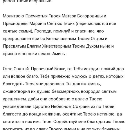
рабов Твоих избранных.
Молитвою Пречистыя Твоея Матери Богородицы и
Приснодевы Марии и Святых Твоих (перечисляются все
святые семьи), Господи, помилуй и спаси нас, яко
препрославен еси со Безначальным Твоим Отцом и
Пресвятым Благим Животворным Твоим Духом ныне и
присно и во веки веков. Аминь.
Отче Святый, Превечный Боже, от Тебя исходит всякий дар
или всякое благо. Тебе прилежно молюсь о детях, которых
благодать Твоя мне даровала. Ты дал им жизнь,
оживотворил их душею безсмертною, возродил святым
крещением, дабы они сообразно с волею Твоею
унаследовали Царство Небесное. Сохрани их по Твоей
благости до конца их жизни, освяти их Твоею истиною, да
святится в них имя Твое. Содействуй мне благодатию Твоею
воспитать их во славу Твоего имени и на пользу ближним,