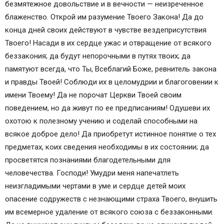
безмятежное довольствие и в вечности — неизреченное
блаженство. Открой им разумение Твоего Закона! Да до
конца дней своих действуют в чувстве вездеприсутствия
Твоего! Насади в их сердце ужас и отвращение от всякого
беззакония; да будут непорочными в путях твоих; да
памятуют всегда, что Ты, Всеблагий Боже, ревнитель закона
и правды Твоей! Соблюди их в целомудрии и благоговении к
имени Твоему! Да не порочат Церкви Твоей своим
поведением, но да живут по ее предписаниям! Одушеви их
охотою к полезному учению и соделай способными на
всякое доброе дело! Да приобретут истинное понятие о тех
предметах, коих сведения необходимы в их состоянии; да
просветятся познаниями благодетельными для
человечества. Господи! Умудри меня напечатлеть
неизгладимыми чертами в уме и сердце детей моих
опасение содружеств с незнающими страха Твоего, внушить
им всемерное удаление от всякого союза с беззаконными.