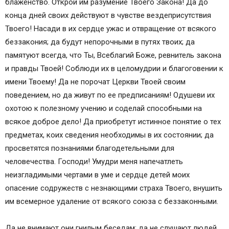
блаженство. Открой им разумение Твоего Закона! Да до
конца дней своих действуют в чувстве вездеприсутствия
Твоего! Насади в их сердце ужас и отвращение от всякого
беззакония; да будут непорочными в путях твоих; да
памятуют всегда, что Ты, Всеблагий Боже, ревнитель закона
и правды Твоей! Соблюди их в целомудрии и благоговении к
имени Твоему! Да не порочат Церкви Твоей своим
поведением, но да живут по ее предписаниям! Одушеви их
охотою к полезному учению и соделай способными на
всякое доброе дело! Да приобретут истинное понятие о тех
предметах, коих сведения необходимы в их состоянии; да
просветятся познаниями благодетельными для
человечества. Господи! Умудри меня напечатлеть
неизгладимыми чертами в уме и сердце детей моих
опасение содружеств с незнающими страха Твоего, внушить
им всемерное удаление от всякого союза с беззаконными.
Да не внимают они гнилым беседам; да не слушают людей