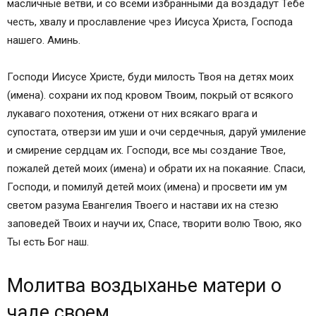
масличные ветви, и со всеми избранными да воздадут Тебе
честь, хвалу и прославление чрез Иисуса Христа, Господа
нашего. Аминь.
Господи Иисусе Христе, буди милость Твоя на детях моих
(имена). сохрани их под кровом Твоим, покрый от всякого
лукаваго похотения, отжени от них всякаго врага и
супостата, отверзи им уши и очи сердечныя, даруй умиление
и смирение сердцам их. Господи, все мы создание Твое,
пожалей детей моих (имена) и обрати их на покаяние. Спаси,
Господи, и помилуй детей моих (имена) и просвети им ум
светом разума Евангелия Твоего и настави их на стезю
заповедей Твоих и научи их, Спасе, творити волю Твою, яко
Ты есть Бог наш.
Молитва воздыханье матери о
чаде своем