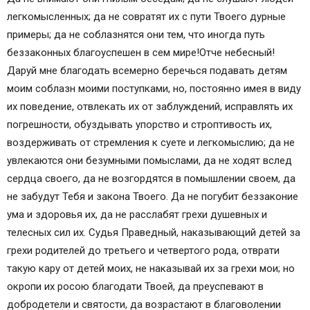
легкомысленных; да не совратят их с пути Твоего дурные
примеры; да не соблазнятся они тем, что иногда путь
беззаконных благоуспешен в сем мире!Отче небесный!
Даруй мне благодать всемерно беречься подавать детям
моим соблазн моими поступками, но, постоянно имея в виду
их поведение, отвлекать их от заблуждений, исправлять их
погрешности, обуздывать упорство и строптивость их,
воздерживать от стремления к суете и легкомыслию; да не
увлекаются они безумными помыслами, да не ходят вслед
сердца своего, да не возгордятся в помышлении своем, да
не забудут Тебя и закона Твоего. Да не погубит беззаконие
ума и здоровья их, да не расслабят грехи душевных и
телесных сил их. Судья Праведный, наказывающий детей за
грехи родителей до третьего и четвертого рода, отврати
такую кару от детей моих, не наказывай их за грехи мои; но
окропи их росою благодати Твоей, да преуспевают в
добродетели и святости, да возрастают в благоволении