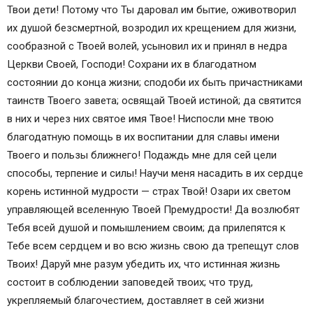
Твои дети! Потому что Ты даровал им бытие, оживотворил
их душой безсмертной, возродил их крещением для жизни,
сообразной с Твоей волей, усыновил их и принял в недра
Церкви Своей, Господи! Сохрани их в благодатном
состоянии до конца жизни; сподоби их быть причастниками
таинств Твоего завета; освящай Твоей истиной; да святится
в них и через них святое имя Твое! Ниспосли мне твою
благодатную помощь в их воспитании для славы имени
Твоего и пользы ближнего! Подаждь мне для сей цели
способы, терпение и силы! Научи меня насадить в их сердце
корень истинной мудрости — страх Твой! Озари их светом
управляющей вселенную Твоей Премудрости! Да возлюбят
Тебя всей душой и помышлением своим; да прилепятся к
Тебе всем сердцем и во всю жизнь свою да трепещут слов
Твоих! Даруй мне разум убедить их, что истинная жизнь
состоит в соблюдении заповедей твоих; что труд,
укрепляемый благочестием, доставляет в сей жизни