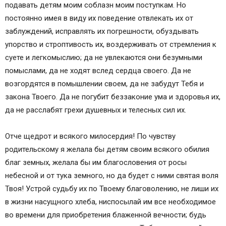
подавать детям моим соблазн моим поступкам. Но
постоянно имея в виду их поведение отвлекать их от
заблуждений, исправлять их погрешности, обуздывать
упорство и строптивость их, воздерживать от стремления к
суете и легкомыслию; да не увлекаются они безумными
помыслами, да не ходят вслед сердца своего. Да не
возгордятся в помышлении своем, да не забудут Тебя и
закона Твоего. Да не погубит беззаконие ума и здоровья их,
да не расслабят грехи душевных и телесных сил их.
Отче щедрот и всякого милосердия! По чувству
родительскому я желала бы детям своим всякого обилия
благ земных, желала бы им благословения от росы
небесной и от тука земного, но да будет с ними святая воля
Твоя! Устрой судьбу их по Твоему благоволению, не лиши их
в жизни насущного хлеба, ниспосылай им все необходимое
во времени для приобретения блаженной вечности; будь