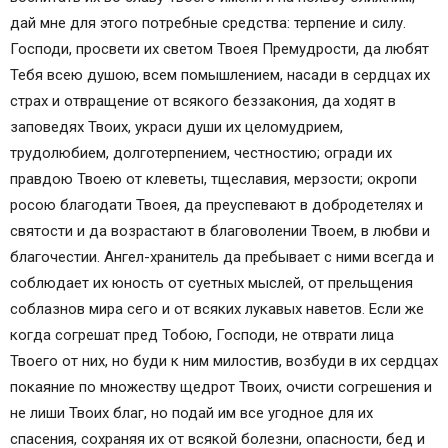
дай мне для этого потребные средства: терпение и силу.
Господи, просвети их светом Твоея Премудрости, да любят
Тебя всею душою, всем помышлением, насади в сердцах их
страх и отвращение от всякого беззакония, да ходят в
заповедях Твоих, украси души их целомудрием,
трудолюбием, долготерпением, честностию; огради их
правдою Твоею от клеветы, тщеславия, мерзости; окропи
росою благодати Твоея, да преуспевают в добродетелях и
святости и да возрастают в благоволении Твоем, в любви и
благочестии. Ангел-хранитель да пребывает с ними всегда и
соблюдает их юность от суетных мыслей, от прельщения
соблазнов мира сего и от всяких лукавых наветов. Если же
когда согрешат пред Тобою, Господи, не отврати лица
Твоего от них, но буди к ним милостив, возбуди в их сердцах
покаяние по множеству щедрот Твоих, очисти согрешения и
не лиши Твоих благ, но подай им все угодное для их
спасения, сохраняя их от всякой болезни, опасности, бед и