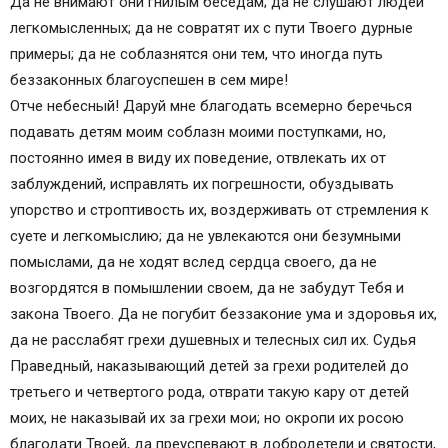
Да не внимают они гнилым беседам; да не слушают людей
легкомысленных; да не совратят их с пути Твоего дурные
примеры; да не соблазнятся они тем, что иногда путь
беззаконных благоуспешен в сем мире!
Отче небесный! Даруй мне благодать всемерно беречься
подавать детям моим соблазн моими поступками, но,
постоянно имея в виду их поведение, отвлекать их от
заблуждений, исправлять их погрешности, обуздывать
упорство и строптивость их, воздерживать от стремления к
суете и легкомыслию; да не увлекаются они безумными
помыслами, да не ходят вслед сердца своего, да не
возгордятся в помышлении своем, да не забудут Тебя и
закона Твоего. Да не погубит беззаконие ума и здоровья их,
да не расслабят грехи душевных и телесных сил их. Судья
Праведный, наказывающий детей за грехи родителей до
третьего и четвертого рода, отврати такую кару от детей
моих, не наказывай их за грехи мои; но окропи их росою
благодати Твоей, да преуспевают в добродетели и святости,