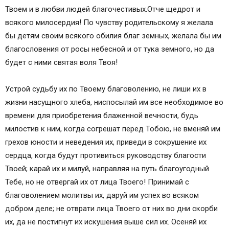
Твоем и в любви людей благочестивых.Отче щедрот и
всякого милосердия! По чувству родительскому я желала
бы детям своим всякого обилия благ земных, желала бы им
благословения от росы небесной и от тука земного, но да
будет с ними святая воля Твоя!
Устрой судьбу их по Твоему благоволению, не лиши их в
жизни насущного хлеба, ниспосылай им все необходимое во
времени для приобретения блаженной вечности, будь
милостив к ним, когда согрешат перед Тобою, не вменяй им
грехов юности и неведения их, приведи в сокрушение их
сердца, когда будут противиться руководству благости
Твоей; карай их и милуй, направляя на путь благоугодный
Тебе, но не отвергай их от лица Твоего! Принимай с
благоволением молитвы их, даруй им успех во всяком
добром деле; не отврати лица Твоего от них во дни скорби
их, да не постигнут их искушения выше сил их. Осеняй их