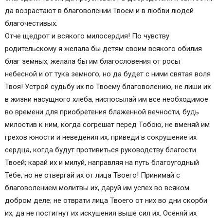
да возрастают в благоволении Твоем и в любви людей
благочестивых.
Отче щедрот и всякого милосердия! По чувству
родительскому я желала бы детям своим всякого обилия
благ земных, желала бы им благословения от росы
небесной и от тука земного, но да будет с ними святая воля
Твоя! Устрой судьбу их по Твоему благоволению, не лиши их
в жизни насущного хлеба, ниспосылай им все необходимое
во времени для приобретения блаженной вечности, будь
милостив к ним, когда согрешат перед Тобою, не вменяй им
грехов юности и неведения их, приведи в сокрушение их
сердца, когда будут противиться руководству благости
Твоей; карай их и милуй, направляя на путь благоугодный
Тебе, но не отвергай их от лица Твоего! Принимай с
благоволением молитвы их, даруй им успех во всяком
добром деле; не отврати лица Твоего от них во дни скорби
их, да не постигнут их искушения выше сил их. Осеняй их