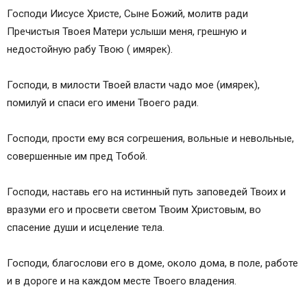
Господи Иисусе Христе, Сыне Божий, молитв ради
Пречистыя Твоея Матери услыши меня, грешную и
недостойную рабу Твою ( имярек).
Господи, в милости Твоей власти чадо мое (имярек),
помилуй и спаси его имени Твоего ради.
Господи, прости ему вся согрешения, вольные и невольные,
совершенные им пред Тобой.
Господи, наставь его на истинный путь заповедей Твоих и
вразуми его и просвети светом Твоим Христовым, во
спасение души и исцеление тела.
Господи, благослови его в доме, около дома, в поле, работе
и в дороге и на каждом месте Твоего владения.