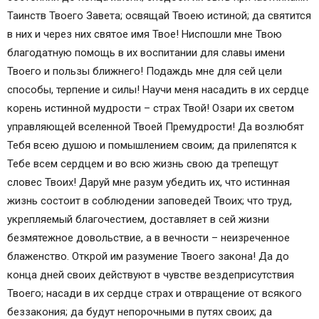
Таинств Твоего Завета; освящай Твоею истиной; да святится
в них и через них святое имя Твое! Ниспошли мне Твою
благодатную помощь в их воспитании для славы имени
Твоего и пользы ближнего! Подаждь мне для сей цели
способы, терпение и силы! Научи меня насадить в их сердце
корень истинной мудрости – страх Твой! Озари их светом
управляющей вселенной Твоей Премудрости! Да возлюбят
Тебя всею душою и помышлением своим; да прилепятся к
Тебе всем сердцем и во всю жизнь свою да трепещут
словес Твоих! Даруй мне разум убедить их, что истинная
жизнь состоит в соблюдении заповедей Твоих; что труд,
укрепляемый благочестием, доставляет в сей жизни
безмятежное довольствие, а в вечности – неизреченное
блаженство. Открой им разумение Твоего закона! Да до
конца дней своих действуют в чувстве вездеприсутствия
Твоего; насади в их сердце страх и отвращение от всякого
беззакония; да будут непорочными в путях своих; да