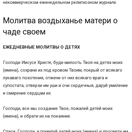
Иоанну.
некоммерческом еженедельном религиозном журнале.
Воздыхание матери о своих детях.
Пресвятой Богородице перед Ее иконой
Молитва воздыханье матери о
«Взыскание погибших», или «Избавление от бед
чаде своем
страждущих».
Молитвы к Божией Матери.
ЕЖЕДНЕВНЫЕ МОЛИТВЫ О ДЕТЯХ
Молитва к Ангелу хранителю.
Молитва о детях, преп. Амвросия Оптинского.
Господи Иисусе Христе, буди милость Твоя на детях моих
Молитва Ангелу-хранителю.
(имена), сохрани их под кровом Твоим, покрый от всякаго
Святой великомученице Варваре.
лукаваго похотения, отжени от них всякаго врага и
Молитвы на разные случаи семейной жизни.
супостата, отверзи им уши и очи сердечныя, даруй умиление
Иные популярные молитвы:
и смирение сердцам их.
Православная молитва воздыхание матери о
своих детях
Господи, все мы создание Твое, пожалей детей моих
(имена), и обрати их на покаяние.
Спаси, Господи, и помилуй детей моих (имена) и просвети им