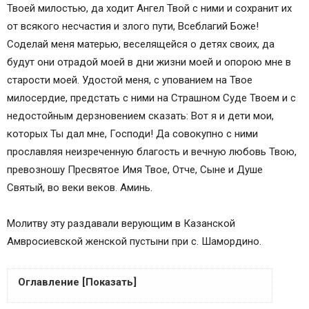
Твоей милостью, да ходит Ангел Твой с ними и сохранит их
от всякого несчастия и злого пути, Всеблагий Боже!
Соделай меня матерью, веселящейся о детях своих, да
будут они отрадой моей в дни жизни моей и опорою мне в
старости моей. Удостой меня, с упованием на Твое
милосердие, предстать с ними на Страшном Суде Твоем и с
недостойным дерзновением сказать: Вот я и дети мои,
которых Ты дал мне, Господи! Да совокупно с ними
прославляя неизреченную благость и вечную любовь Твою,
превозношу Пресвятое Имя Твое, Отче, Сыне и Душе
Святый, во веки веков. Аминь.
Молитву эту раздавали верующим в Казанской
Амвросиевской женской пустыни при с. Шамордино.
Оглавление [Показать]