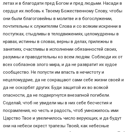
летах и в благодати пред Богом и пред людьми. Насади в
сердце их любовь к Твоему Божественному Слову, чтобы
они были благоговейны в молитве и в богослужении,
почтительны к служителям Слова и со всяким искренни в
поступках, стыдливы в телодвижениях, целомудренны в
нравах, истинны в словах, верны в делах, прилежны в
занятиях, счастливы в исполнении обязанностей своих,
разумны и праводетельны ко всем людям. Соблюди их от
всех соблазнов злого мира, и да не развратит их худое
сообщество. Не попусти им впасть в нечистоту и
нецеломудрие, да не сокращают сами себе жизни своей и
да не оскорбят других. Буди защитой их во всякой
опасности, да не подвергнутся внезапной погибели.
Соделай, чтоб не увидели мы в них себе бесчестия и
посрамления, но честь и радость, чтоб умножилось ими
Царство Твое и увеличилось число верующих, и да будут
они на небеси окрест трапезы Твоей, как небесные