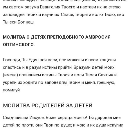
ум светом разума Евангелия Твоего и настави их на стезю
заповедей Твоих и научи их. Спасе, творити волю Твою, яко
Ты еси Бог наш.
МОЛИТВА О ДЕТЯХ ПРЕПОДОБНОГО АМВРОСИЯ
ОПТИНСКОГО.
Господи, Ты Един вся веси, все можеши и всем хощеши
спастись и в разум истины прийти. Вразуми детей моих
(имена) познанием истины Твоея и воли Твоея Святыя и
укрепи их ходити по заповедям Твоим и меня, грешную,
помилуй.
МОЛИТВА РОДИТЕЛЕЙ ЗА ДЕТЕЙ
Сладчайший Иисусе, Боже сердца моего! Ты даровал мне
детей по плоти, они Твои по душе; и мою и их души искупил