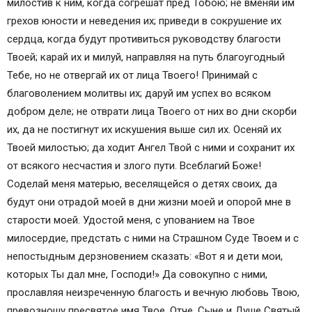
милостив к ним, когда согрешат пред Тобою; не вменяй им
грехов юности и неведения их; приведи в сокрушение их
сердца, когда будут противиться руководству благости
Твоей; карай их и милуй, направляя на путь благоугодный
Тебе, но не отвергай их от лица Твоего! Принимай с
благоволением молитвы их; даруй им успех во всяком
добром деле; не отврати лица Твоего от них во дни скорби
их, да не постигнут их искушения выше сил их. Осеняй их
Твоей милостью; да ходит Ангел Твой с ними и сохранит их
от всякого несчастия и злого пути. Всеблагий Боже!
Соделай меня матерью, веселящейся о детях своих, да
будут они отрадой моей в дни жизни моей и опорой мне в
старости моей. Удостой меня, с упованием на Твое
милосердие, предстать с ними на Страшном Суде Твоем и с
непостыдным дерзновением сказать: «Вот я и дети мои,
которых Ты дал мне, Господи!» Да совокупно с ними,
прославляя неизреченную благость и вечную любовь Твою,
превозношу пресвятое имя Твое, Отче, Сыне и Душе Святый,