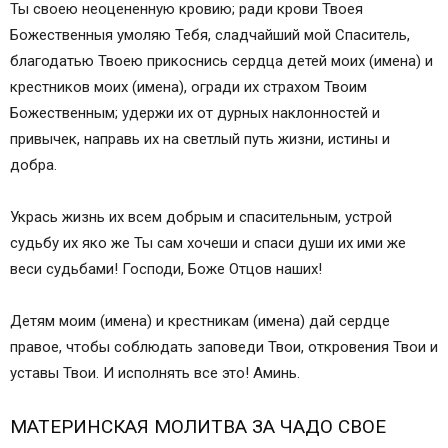
Ты своею неоцененную кровию; ради крови Твоея
Божественныя умоляю Тебя, сладчайший мой Спаситель,
благодатью Твоею прикоснись сердца детей моих (имена) и
крестников моих (имена), огради их страхом Твоим
Божественным; удержи их от дурных наклонностей и
привычек, направь их на светлый путь жизни, истины и
добра.
Укрась жизнь их всем добрым и спасительным, устрой
судьбу их яко же Ты сам хочеши и спаси души их ими же
веси судьбами! Господи, Боже Отцов наших!
Детям моим (имена) и крестникам (имена) дай сердце
правое, чтобы соблюдать заповеди Твои, откровения Твои и
уставы Твои. И исполнять все это! Аминь.
МАТЕРИНСКАЯ МОЛИТВА ЗА ЧАДО СВОЕ