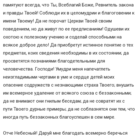
памятуют всегда, что Ты, Всеблагий Боже, Ревнитель закона
и правды Твоей! Соблюди их в целомудрии и благоговении к
имени Твоему! Да не порочат Церкви Твоей своим
поведением, но да живут по ее предписаниям! Одушеви их
охотою к полезному учению и соделай способными на
всякое доброе дело! Да приобретут истинное понятие о тех
предметах, коих сведения необходимы в их состоянии; да
просветятся познаниями благодетельными для
человечества. Господи! Умудри меня напечатлеть
неизгладимыми чертами в уме и сердце детей моих
опасение содружеств с незнающими страха Твоего; внушить
им всемерное удаление от всякого союза с беззаконными;
да не внимают они гнилым беседам; да не совратят их с
пути Твоего дурные примеры; да не соблазнятся они тем, что
иногда путь беззаконных благоуспешен в сем мире.
Отче Небесный! Даруй мне благодать всемерно беречься