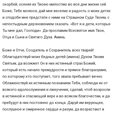
скорбей, осеняя их Твоею милостию во вся дни жизни сей.
Боже, Тебе молюся, дай мне веселие и радость о моих детях
и сподоби мне предстати с ними на Страшном Суде Твоем, с
непостыдным дерзновением сказать: «Вот я и дети, которых
Ты мне дал, Господи». Да прославим Всесвятое имя Твое,
Отца и Сына и Святаго Духа. Аминь.
Боже и Отче, Создатель и Сохранитель всех тварей!
Облагодатствуй моих бедных детей (имена) Духом Твоим
Святым, да возжжет Он в них истинный страх Божий,
который есть начало премудрости и прямое благоразумие,
по которому кто поступает, того хвала пребывает вечно.
Облаженствуй их истинным познанием Тебя, соблюди их от
всякого идолослужения и лжеучения, сделай, чтоб возросли
в истинной и спасающей вере и во всяком благочестии, и да
пребудут в них постоянно до конца. Даруй им верующее,
послушное и смиренное сердце и разум, да возрастают в