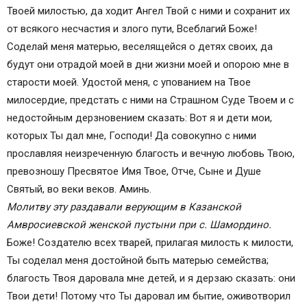
Твоей милостью, да ходит Ангел Твой с ними и сохранит их
от всякого несчастия и злого пути, Всеблагий Боже!
Соделай меня матерью, веселящейся о детях своих, да
будут они отрадой моей в дни жизни моей и опорою мне в
старости моей. Удостой меня, с упованием на Твое
милосердие, предстать с ними на Страшном Суде Твоем и с
недостойным дерзновением сказать: Вот я и дети мои,
которых Ты дал мне, Господи! Да совокупно с ними
прославляя неизреченную благость и вечную любовь Твою,
превозношу Пресвятое Имя Твое, Отче, Сыне и Душе
Святый, во веки веков. Аминь.
Молитву эту раздавали верующим в Казанской
Амвросиевской женской пустыни при с. Шамордино.
Боже! Создателю всех тварей, прилагая милость к милости,
Ты соделал меня достойной быть матерью семейства;
благость Твоя даровала мне детей, и я дерзаю сказать: они
Твои дети! Потому что Ты даровал им бытие, оживотворил