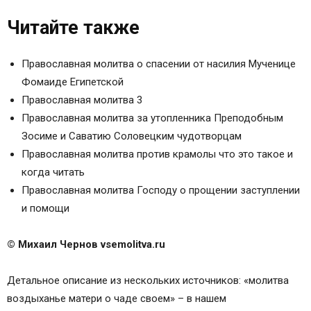
Читайте также
Читайте также
Молитва воздыханье матери о чаде своем
МОЛИТВА РОДИТЕЛЕЙ ЗА ДЕТЕЙ
МАТЕРИНСКАЯ МОЛИТВА ЗА ЧАДО СВОЕ
Православная молитва о спасении от насилия Мученице
МОЛИТВЕННОЕ ВОЗДЫХАНИЕ МАТЕРИ О
Фомаиде Египетской
ЧАДАХ СВОИХ
Православная молитва 3
МОЛИТВЫ О ДЕТЯХ
Православная молитва за утопленника Преподобным
Молитва воздыханье матери о чаде своем
Зосиме и Саватию Соловецким чудотворцам
христианский молитвенный центр
Православная молитва против крамолы что это такое и
Молитва воздыханье матери о чаде своем
когда читать
Поддержите проект – поделитесь материалом:
Православная молитва Господу о прощении заступлении
Молитвы родителей о детях
и помощи
Читайте также:
Молитвы отца или матери о детях.
© Михаил Чернов vsemolitva.ru
Благословение матери.
Молитва родителей на благословение детей.
Детальное описание из нескольких источников: «молитва
Пророку, Предтече и Крестителю Господню
воздыханье матери о чаде своем» – в нашем