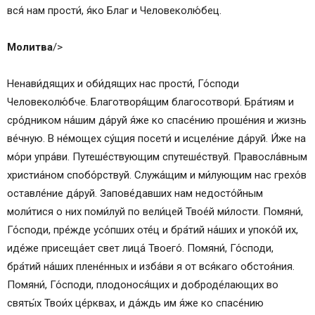
вся́ нам прости́, я́ко Благ и Человеколю́бец.
Молитва
/>
Ненави́дящих и оби́дящих нас прости́, Го́споди
Человеколю́бче. Благотворя́щим благосотвори́. Бра́тиям и
сро́дником на́шим да́руй я́же ко спасе́нию проше́ния и жизнь
ве́чную. В не́мощех су́щия посети́ и исцеле́ние да́руй. И́же на
мо́ри упра́ви. Путеше́ствующим спутеше́ствуй. Правосла́вным
христиа́ном спобо́рствуй. Служа́щим и ми́лующим нас грехо́в
оставле́ние да́руй. Запове́давших нам недосто́йным
моли́тися о них поми́луй по вели́цей Твое́й ми́лости. Помяни́,
Го́споди, пре́жде усо́пших оте́ц и бра́тий на́ших и упоко́й их,
иде́же присеща́ет свет лица́ Твоего́. Помяни́, Го́споди,
бра́тий на́ших плене́нных и изба́ви я от вся́каго обстоя́ния.
Помяни́, Го́споди, плодонося́щих и доброде́лающих во
святы́х Твои́х це́рквах, и да́ждь им я́же ко спасе́нию