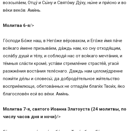
возсыла́ем, Отцу́ и Сы́ну и Свято́му Ду́ху, ны́не и при́сно и во
ве́ки веко́в. Ами́нь.
Молитва 6-я
/>
Го́споди Бо́же наш, в Него́же ве́ровахом, и Его́же и́мя па́че
вся́каго и́мене призыва́ем, да́ждь нам, ко сну отходя́щим,
осла́бу души́ и те́лу, и соблюди́ нас от вся́каго мечта́ния, и
те́мныя сла́сти кроме́; уста́ви стремле́ние страсте́й, угаси́
разжже́ния воста́ния теле́снаго. Даждь нам целому́дренне
пожи́ти де́лы и словесы́; да доброде́тельное жи́тельство
восприе́млюще, обетова́нных не отпаде́м благи́х Твои́х, я́ко
благослове́н еси́ во ве́ки. Ами́нь.
Молитва 7-я, святого Иоанна Златоуста (24 молитвы, по
числу часов дня и ночи)
/>