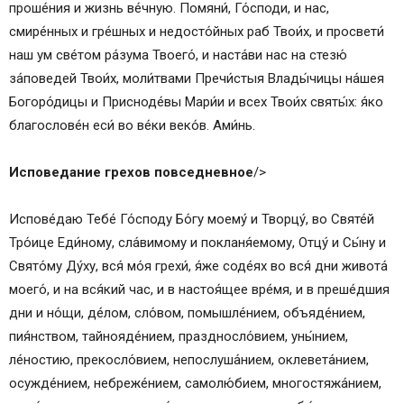
проше́ния и жизнь ве́чную. Помяни́, Го́споди, и нас,
смире́нных и гре́шных и недосто́йных раб Твои́х, и просвети́
наш ум све́том ра́зума Твоего́, и наста́ви нас на стезю́
за́поведей Твои́х, моли́твами Пречи́стыя Влады́чицы на́шея
Богоро́дицы и Присноде́вы Мари́и и всех Твои́х святы́х: я́ко
благослове́н еси́ во ве́ки веко́в. Ами́нь.
Исповедание грехов повседневное
/>
Испове́даю Тебе́ Го́споду Бо́гу моему́ и Творцу́, во Святе́й
Тро́ице Еди́ному, сла́вимому и покланя́емому, Отцу́ и Сы́ну и
Свято́му Ду́ху, вся́ мо́я грехи́, я́же соде́ях во вся́ дни живота́
моего́, и на вся́кий час, и в настоя́щее вре́мя, и в преше́дшия
дни и но́щи, де́лом, сло́вом, помышле́нием, объяде́нием,
пия́нством, тайнояде́нием, праздносло́вием, уны́нием,
ле́ностию, прекосло́вием, непослуша́нием, оклевета́нием,
осужде́нием, небреже́нием, самолю́бием, многостяжа́нием,