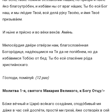
Молитва десятая, ко Пресвятой Богородице
я́ко благоутро́бен, и изба́ви ны от враг на́ших; Ты бо еси́ Бог
Молитва одиннадцатая, ко святому Ангелу
наш, и мы лю́дие Твои́, вси́ дела́ ру́ку Твое́ю, и и́мя Твое́
хранителю
призыва́ем.
Кондак Богородице
Молитва святого Иоанникия
И ны́не и при́сно и во ве́ки веко́в. Ами́нь.
Молитва святого Иоанна Дамаскина
Знаменуй себя крестом и говори молитву
Милосе́рдия две́ри отве́рзи нам, благослове́нная
Честному Кресту:
Богоро́дице, наде́ющиися на Тя да не поги́бнем, но да
Или кратко:
изба́вимся Тобо́ю от бед: Ты бо еси́ спасе́ние ро́да
Молитва
христиа́нскаго.
Молитва
Исповедание грехов повседневное
Го́споди, поми́луй.
(12 раз)
Когда отходишь ко сну, произноси:
Молитва 1-я, святого Макария Великого, к Богу Отцу
/>
Бо́же ве́чный и Царю́ вся́каго созда́ния, сподо́бивый мя
да́же в час сей доспе́ти, прости́ ми грехи́, я́же сотвори́х в сей