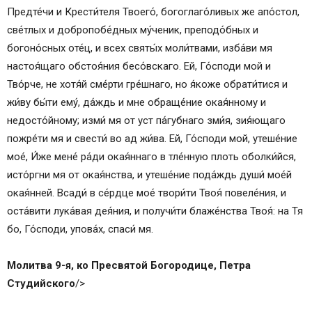
Предте́чи и Крести́теля Твоего́, богоглаго́ливых же апо́стол,
све́тлых и добропобе́дных му́ченик, преподо́бных и
богоно́сных оте́ц, и всех святы́х моли́твами, изба́ви мя
настоя́щаго обстоя́ния бесо́вскаго. Ей, Го́споди мой и
Тво́рче, не хотя́й сме́рти гре́шнаго, но я́коже обрати́тися и
жи́ву бы́ти ему́, да́ждь и мне обраще́ние окая́нному и
недосто́йному; изми́ мя от уст па́губнаго зми́я, зия́ющаго
пожре́ти мя и свести́ во ад жи́ва. Ей, Го́споди мой, утеше́ние
мое́, И́же мене́ ра́ди окая́ннаго в тле́нную плоть оболки́йся,
исто́ргни мя от окая́нства, и утеше́ние пода́ждь души́ мое́й
окая́нней. Всади́ в се́рдце мое́ твори́ти Твоя́ повеле́ния, и
оста́вити лука́вая дея́ния, и получи́ти блаже́нства Твоя́: на Тя
бо, Го́споди, упова́х, спаси́ мя.
Молитва 9-я, ко Пресвятой Богородице, Петра
Студийского
/>