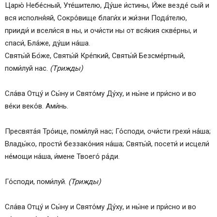
Царю́ Небе́сный, Уте́шителю, Ду́ше и́стины, И́же везде́ сый и
Тропари
вся исполня́яй, Сокро́вище благи́х и жи́зни Пода́телю,
Слава:
прииди́ и всели́ся в ны, и очи́сти ны от вся́кия скве́рны, и
Молитва 1-я, святого Макария Великого, к Богу
спаси́, Бла́же, ду́ши на́ша.
Отцу
Святы́й Бо́же, Святы́й Кре́пкий, Святы́й Безсме́ртный,
Молитва 2-я, святого Антиоха, ко Господу
поми́луй нас.
(Tрижды)
нашему Иисусу Христу
Молитва 3-я, ко Пресвятому Духу
Сла́ва Отцу́ и Сы́ну и Свято́му Ду́ху, и ны́не и при́сно и во
Молитва 4-я, святого Макария Великого
ве́ки веко́в. Ами́нь.
Молитва 5-я
Молитва 6-я
Пресвята́я Тро́ице, поми́луй нас; Го́споди, очи́сти грехи́ на́ша;
Молитва 7-я, святого Иоанна Златоуста
Влады́ко, прости́ беззако́ния на́ша; Святы́й, посети́ и исцели́
Молитва 8-я, ко Господу нашему Иисусу Христу
не́мощи на́ша, и́мене Твоего́ ра́ди.
Молитва к Богородице, святого Петра
Студийского
Го́споди, поми́луй.
(Трижды)
Молитва 10-я, ко Пресвятой Богородице
Молитва 11-я, ко святому Ангелу хранителю
Сла́ва Отцу́ и Сы́ну и Свято́му Ду́ху, и ны́не и при́сно и во
Завершающие молитвы