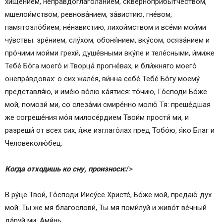
хище́нием, неправдоглаго́ланием, скверноприбы́тчеством,
мшелои́мством, ревнова́нием, за́вистию, гне́вом,
памятозло́бием, не́навистию, лихои́мством и все́ми мои́ми
чу́вствы: зре́нием, слу́хом, обоня́нием, вку́сом, осяза́нием и
про́чими мои́ми грехи́, душе́вными вку́пе и теле́сными, и́миже
Тебе́ Бо́га моего́ и Творца́ прогне́вах, и бли́жняго моего́
онепра́вдовах: о сих жале́я, ви́нна себе́ Тебе́ Бо́гу моему́
представля́ю, и име́ю во́лю ка́ятися: то́чию, Го́споди Бо́же
мой, помози́ ми, со слеза́ми смире́нно молю́ Тя: преше́дшая
же согреше́ния мо́я милосе́рдием Твои́м прости́ ми, и
разреши́ от всех сих, я́же изглаго́лах пред Тобо́ю, я́ко Благ и
Человеколю́бец.
Когда отходишь ко сну, произноси:
/>
В ру́це Твои́, Го́споди Иису́се Христе́, Бо́же мой, предаю́ дух
мой: Ты же мя благослови́, Ты мя поми́луй и живо́т ве́чный
да́руй ми. Ами́нь.