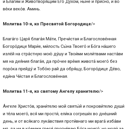
и Благи́м и Животворя́щим Его́ Ду́хом, ны́не и при́сно, и во
ве́ки веко́в. Aминь.
Молитва 10-я, ко Пресвятой Богородице
/>
Блага́го Царя́ блага́я Ма́ти, Пречи́стая и Благослове́нная
Богоро́дице Мари́е, ми́лость Сы́на Твоего́ и Бо́га на́шего
изле́й на стра́стную мою́ ду́шу и Твои́ми моли́твами наста́ви
мя на дея́ния блага́я, да про́чее вре́мя живота́ моего́ без
поро́ка прейду́ и Тобо́ю рай да обря́щу, Богоро́дице Де́во,
еди́на Чи́стая и Благослове́нная.
Молитва 11-я, ко святому Ангелу хранителю
/>
А́нгеле Христо́в, храни́телю мой святы́й и покрови́телю души́
и те́ла моего́, вся́ ми прости́, ели́ка согреши́х во дне́шний
день, и от вся́каго лука́вствия проти́внаго ми врага́ изба́ви
мя, да ни в ко́емже гресе́ прогне́ваю Бо́га моего́; но моли́ за