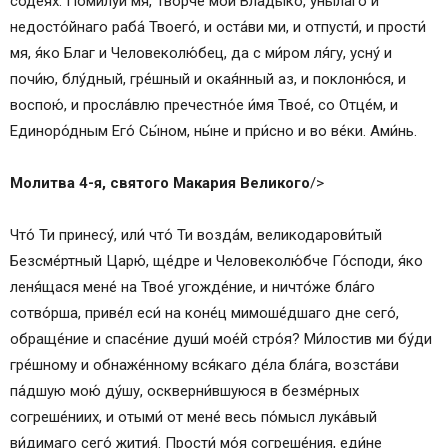
соде́ях. Поми́луй мя, Тво́рче мой Влады́ко, уны́лаго и
недосто́йнаго раба́ Твоего́, и оста́ви ми, и отпусти́, и прости́
мя, я́ко Благ и Человеколю́бец, да с ми́ром ля́гу, усну́ и
почи́ю, блу́дный, гре́шный и окая́нный аз, и поклоню́ся, и
воспою́, и просла́влю пречестно́е и́мя Твое́, со Отце́м, и
Единоро́дным Его́ Сы́ном, ны́не и при́сно и во ве́ки. Ами́нь.
Молитва 4-я, святого Макария Великого
/>
Что́ Ти принесу́, или́ что́ Ти возда́м, великодарови́тый
Безсме́ртный Царю́, ще́дре и Человеколю́бче Го́споди, я́ко
леня́щася мене́ на Твое́ угожде́ние, и ничто́же бла́го
сотво́рша, приве́л еси́ на коне́ц мимоше́дшаго дне сего́,
обраще́ние и спасе́ние души́ мое́й стро́я? Ми́лостив ми бу́ди
гре́шному и обнаже́нному вся́каго де́ла бла́га, возста́ви
па́дшую мою́ ду́шу, оскверни́вшуюся в безме́рных
согреше́ниих, и отыми́ от мене́ весь по́мысл лука́вый
ви́димаго сего́ жития́. Прости́ мо́я согреше́ния, еди́не