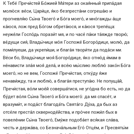
К Тебе́ Пречи́стей Бо́жией Ма́тери аз окая́нный припа́дая
молю́ся: ве́си, Цари́це, я́ко безпреста́ни согреша́ю и
прогневля́ю Сы́на Твоего́ и Бо́га моего́, и мно́гажды а́ще
ка́юся, лож пред Бо́гом обрета́юся, и ка́юся трепе́ща:
неуже́ли Госпо́дь порази́т мя, и по часе́ па́ки та́яжде творю́;
ве́дущи сия́, Влады́чице мо́я Госпоже́ Богоро́дице, молю́, да
поми́луеши, да укрепи́ши, и блага́я твори́ти да пода́си ми.
Ве́си бо, Влады́чице моя́ Богоро́дице, я́ко отню́д и́мам в
не́нависти зла́я моя́ дела́, и все́ю мы́слию люблю́ зако́н Бо́га
моего́; но не вем, Госпоже́ Пречи́стая, отку́ду я́же
ненави́жду, та и люблю́, а блага́я преступа́ю. Не попуща́й,
Пречи́стая, во́ли мое́й соверша́тися, не уго́дна бо есть, но да
бу́дет во́ля Сы́на Твоего́ и Бо́га моего́: да мя спасе́т, и
вразуми́т, и пода́ст благода́ть Свята́го Ду́ха, да бых аз
отсе́ле преста́л скверноде́йства, и про́чее пожи́л бых в
повеле́нии Сы́на Твоего́, Ему́же подоба́ет вся́кая сла́ва,
честь и держа́ва, со Безнача́льным Его́ Отце́м, и Пресвяты́м