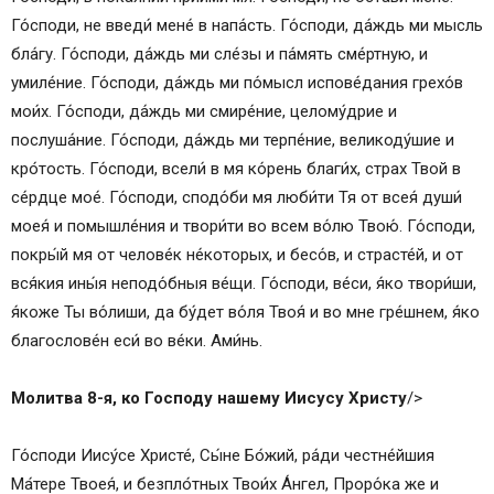
Го́споди, не введи́ мене́ в напа́сть. Го́споди, да́ждь ми мысль
бла́гу. Го́споди, да́ждь ми сле́зы и па́мять сме́ртную, и
умиле́ние. Го́споди, да́ждь ми по́мысл испове́дания грехо́в
мои́х. Го́споди, да́ждь ми смире́ние, целому́дрие и
послуша́ние. Го́споди, да́ждь ми терпе́ние, великоду́шие и
кро́тость. Го́споди, всели́ в мя ко́рень благи́х, страх Твой в
се́рдце мое́. Го́споди, сподо́би мя люби́ти Тя от всея́ души́
моея́ и помышле́ния и твори́ти во всем во́лю Твою́. Го́споди,
покры́й мя от челове́к не́которых, и бесо́в, и страсте́й, и от
вся́кия ины́я неподо́бныя ве́щи. Го́споди, ве́си, я́ко твори́ши,
я́коже Ты во́лиши, да бу́дет во́ля Твоя́ и во мне гре́шнем, я́ко
благослове́н еси́ во ве́ки. Ами́нь.
Молитва 8-я, ко Господу нашему Иисусу Христу
/>
Го́споди Иису́се Христе́, Сы́не Бо́жий, ра́ди честне́йшия
Ма́тере Твоея́, и безпло́тных Твои́х А́нгел, Проро́ка же и