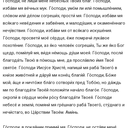
Го́споди, не лиши́ мене́ небе́сных Твои́х благ. Го́споди,
изба́ви мя ве́чных мук. Го́споди, умо́м ли или́ помышле́нием,
сло́вом или́ де́лом согреши́х, прости́ мя. Го́споди, изба́ви мя
вся́каго неве́дения и забве́ния, и малоду́шия, и окамене́ннаго
нечу́вствия. Го́споди, изба́ви мя от вся́каго искуше́ния.
Го́споди, просвети́ мое́ се́рдце, е́же помрачи́ лука́вое
похоте́ние. Го́споди, аз я́ко челове́к согреши́х, Ты же я́ко Бог
щедр, поми́луй мя, ви́дя не́мощь ду́ши моея́. Го́споди, посли́
благода́ть Твою́ в по́мощь мне, да просла́влю и́мя Твое́
свято́е. Го́споди Иису́се Христе́, напиши́ мя раба́ Твоего́ в
кни́зе живо́тней и да́руй ми коне́ц благи́й. Го́споди, Бо́же
мой, а́ще и ничто́же бла́го сотвори́х пред Тобо́ю, но да́ждь
ми по благода́ти Твое́й положи́ти нача́ло благо́е. Го́споди,
окропи́ в се́рдце мое́м ро́су благода́ти Твоея́. Го́споди
небесе́ и земли́, помяни́ мя гре́шнаго раба́ Твоего́, сту́днаго и
нечи́стаго, во Ца́рствии Твое́м. Ами́нь.
Го́споди, в покая́нии приими́ мя. Го́споди, не оста́ви мене́.