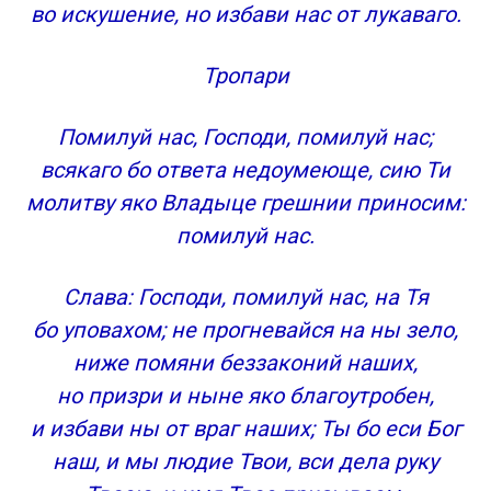
во искушение, но избави нас от лукаваго.
Тропари
Помилуй нас, Господи, помилуй нас;
всякаго бо ответа недоумеюще, сию Ти
молитву яко Владыце грешнии приносим:
помилуй нас.
Слава: Господи, помилуй нас, на Тя
бо уповахом; не прогневайся на ны зело,
ниже помяни беззаконий наших,
но призри и ныне яко благоутробен,
и избави ны от враг наших; Ты бо еси Бог
наш, и мы людие Твои, вси дела руку