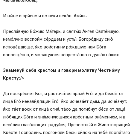
Человеколю́бец.
И ны́не и при́сно и во ве́ки веко́в. Ами́нь.
Пресла́вную Бо́жию Ма́терь, и святы́х А́нгел Святе́йшую,
немо́лчно воспои́м се́рдцем и усты́, Богоро́дицу сию́
испове́дающе, я́ко вои́стинну ро́ждшую нам Бо́га
воплоще́нна, и моля́щуюся непреста́нно о душа́х на́ших.
Знаменуй себя крестом и говори молитву Честно́му
Кресту:
/>
Да воскре́снет Бог, и расточа́тся врази́ Его́, и да бежа́т от
лица́ Его́ ненави́дящии Его́. Я́ко исчеза́ет дым, да исче́знут;
я́ко та́ет воск от лица́ огня́, та́ко да поги́бнут бе́си от лица́
лю́бящих Бо́га и зна́менующихся кре́стным зна́мением, и в
весе́лии глаго́лющих: ра́дуйся, Пречестны́й и Животворя́щий
Кре́сте Госпо́день, прогоня́яй бе́сы си́лою на тебе́ пропя́таго