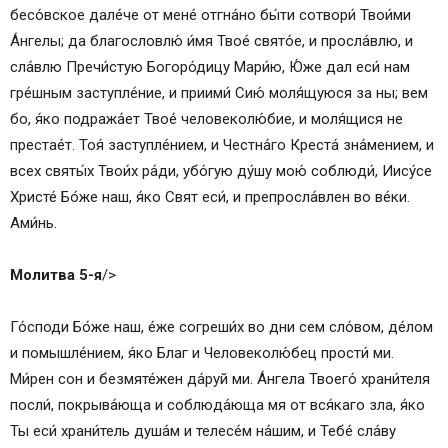
бесо́вское дале́че от мене́ отгна́но бы́ти сотвори́ Твои́ми
А́нгелы; да благословлю́ и́мя Твое́ свято́е, и просла́влю, и
сла́влю Пречи́стую Богоро́дицу Мари́ю, Ю́же дал еси́ нам
гре́шным заступле́ние, и приими́ Сию́ моля́щуюся за ны; вем
бо, я́ко подража́ет Твое́ человеколю́бие, и моля́щися не
престае́т. Тоя́ заступле́нием, и Честна́го Креста́ зна́мением, и
всех святы́х Твои́х ра́ди, убо́гую ду́шу мою́ соблюди́, Иису́се
Христе́ Бо́же наш, я́ко Свят еси́, и препросла́влен во ве́ки.
Ами́нь.
Молитва 5-я
/>
Го́споди Бо́же наш, е́же согреши́х во дни сем сло́вом, де́лом
и помышле́нием, я́ко Благ и Человеколю́бец прости́ ми.
Ми́рен сон и безмяте́жен да́руй ми. А́нгела Твоего́ храни́теля
посли́, покрыва́юща и соблюда́юща мя от вся́каго зла, я́ко
Ты еси́ храни́тель душа́м и телесе́м на́шим, и Тебе́ сла́ву