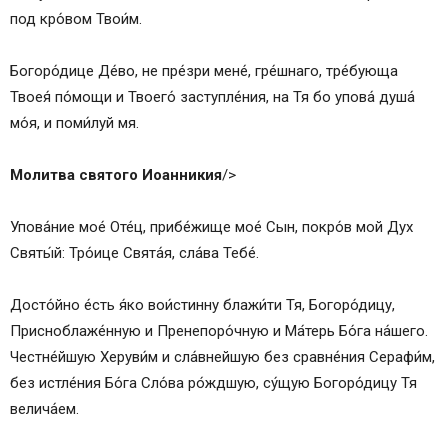
под кро́вом Твои́м.
Богоро́дице Де́во, не пре́зри мене́, гре́шнаго, тре́бующа
Твоея́ по́мощи и Твоего́ заступле́ния, на Тя бо упова́ душа́
мо́я, и поми́луй мя.
Молитва святого Иоанникия
/>
Упова́ние мое́ Оте́ц, прибе́жище мое́ Сын, покро́в мой Дух
Святы́й: Тро́ице Свята́я, сла́ва Тебе́.
Досто́йно е́сть я́ко вои́стинну блажи́ти Тя, Богоро́дицу,
Присноблаже́нную и Пренепоро́чную и Ма́терь Бо́га на́шего.
Честне́йшую Херуви́м и сла́внейшую без сравне́ния Серафи́м,
без истле́ния Бо́га Сло́ва ро́ждшую, су́щую Богоро́дицу Тя
велича́ем.