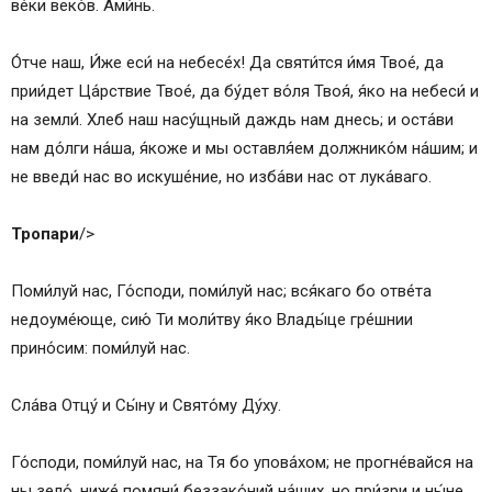
ве́ки веко́в. Ами́нь.
Когда отходишь ко сну, произноси:
Тропари
О́тче наш, И́же еси́ на небесе́х! Да святи́тся и́мя Твое́, да
Молитва первая, святого Макария Великого, к
прии́дет Ца́рствие Твое́, да бу́дет во́ля Твоя́, я́ко на небеси́ и
Богу Отцу
на земли́. Хлеб наш насу́щный даждь нам днесь; и оста́ви
Молитва вторая, святого Антиоха, ко Господу
нам до́лги на́ша, я́коже и мы оставля́ем должнико́м на́шим; и
нашему Иисусу Христу
не введи́ нас во искуше́ние, но изба́ви нас от лука́ваго.
Молитва третья, ко Пресвятому Духу
Молитва четвертая, святого Макария Великого
Тропари
/>
Молитва пятая
Молитва шестая
Поми́луй нас, Го́споди, поми́луй нас; вся́каго бо отве́та
Молитва седьмая, святого Иоанна Златоуста
недоуме́юще, сию́ Ти моли́тву я́ко Влады́це гре́шнии
(двадцать четыре молитвы, по числу часов дня
прино́сим: поми́луй нас.
и ночи)
Молитва восьмая, ко Господу нашему Иисусу
Сла́ва Отцу́ и Сы́ну и Свято́му Ду́ху.
Христу
Молитва девятая, ко Пресвятой Богородице,
Го́споди, поми́луй нас, на Тя бо упова́хом; не прогне́вайся на
Петра Студийского
ны зело́, ниже́ помяни́ беззако́ний на́ших, но при́зри и ны́не