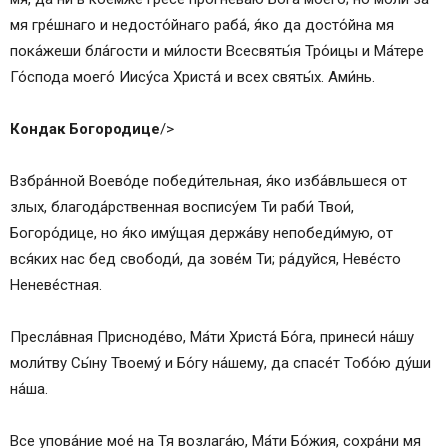
мя гре́шнаго и недосто́йнаго раба́, я́ко да досто́йна мя
пока́жеши бла́гости и ми́лости Всесвяты́я Тро́ицы и Ма́тере
Го́спода моего́ Иису́са Христа́ и всех святы́х. Ами́нь.
Кондак Богородице
/>
Взбра́нной Воево́де победи́тельная, я́ко изба́вльшеся от
злых, благода́рственная воспису́ем Ти раби́ Твои́,
Богоро́дице, но я́ко иму́щая держа́ву непобеди́мую, от
вся́ких нас бед свободи́, да зове́м Ти; ра́дуйся, Неве́сто
Неневе́стная.
Пресла́вная Присноде́во, Ма́ти Христа́ Бо́га, принеси́ на́шу
моли́тву Сы́ну Твоему́ и Бо́гу на́шему, да спасе́т Тобо́ю ду́ши
на́ша.
Все упова́ние мое́ на Тя возлага́ю, Ма́ти Бо́жия, сохра́ни мя