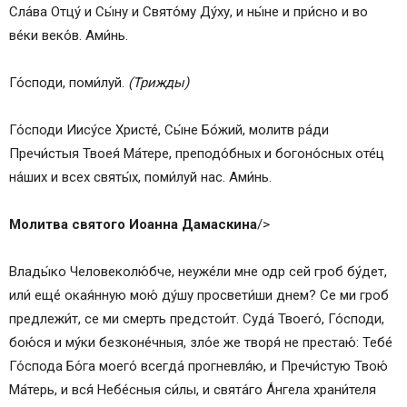
Сла́ва Отцу́ и Сы́ну и Свято́му Ду́ху, и ны́не и при́сно и во
ве́ки веко́в. Ами́нь.
Го́споди, поми́луй.
(Трижды)
Го́споди Иису́се Христе́, Сы́не Бо́жий, молитв ра́ди
Пречи́стыя Твоея́ Ма́тере, преподо́бных и богоно́сных оте́ц
на́ших и всех святы́х, поми́луй нас. Ами́нь.
Молитва святого Иоанна Дамаскина
/>
Влады́ко Человеколю́бче, неуже́ли мне одр сей гроб бу́дет,
или́ еще́ окая́нную мою́ ду́шу просвети́ши днем? Се ми гроб
предлежи́т, се ми смерть предстои́т. Суда́ Твоего́, Го́споди,
бою́ся и му́ки безконе́чныя, зло́е же творя́ не престаю́: Тебе́
Го́спода Бо́га моего́ всегда́ прогневля́ю, и Пречи́стую Твою́
Ма́терь, и вся́ Небе́сныя си́лы, и свята́го А́нгела храни́теля