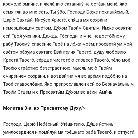
крамоле́ змии́не, и жела́нию сатанину́ не оста́ви мене́, я́ко
се́мя тли во мне есть. Ты у́бо, Го́споди Бо́же покланя́емый,
Царю́ Святы́й, Иису́се Христе́, спя́ща мя сохра́ни
немерца́ющим све́том, Ду́хом Твои́м Святы́м, И́мже освяти́л
еси́ Твоя́ ученики́. Даждь, Го́споди, и мне, недосто́йному
рабу́ Твоему́, спасе́ние Твое́ на ло́жи мое́м: просвети́ ум мой
све́том ра́зума свята́го Ева́нгелия Твоего́, ду́шу любо́вию
Креста́ Твоего́, се́рдце чистото́ю словесе́ Твоего́, те́ло мое́
Твое́ю стра́стию безстра́стною, мысль мою́ Твои́м
смире́нием сохра́ни, и воздви́гни мя во вре́мя подо́бно на
Твое́ славосло́вие. Я́ко препросла́влен еси́ со Безнача́льным
Твои́м Отце́м и с Пресвяты́м Ду́хом во ве́ки. Ами́нь.
Молитва 3-я, ко Пресвятому Духу
/>
Го́споди, Царю́ Небе́сный, Уте́шителю, Ду́ше и́стины,
умилосе́рдися и поми́луй мя гре́шнаго раба́ Твоего́, и отпусти́