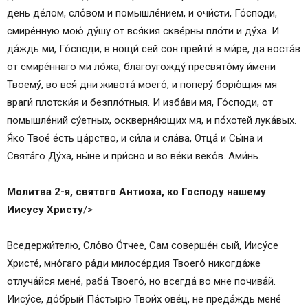
день де́лом, сло́вом и помышле́нием, и очи́сти, Го́споди,
смире́нную мою́ ду́шу от вся́кия скве́рны пло́ти и ду́ха. И
да́ждь ми, Го́споди, в нощи́ сей сон прейти́ в ми́ре, да воста́в
от смире́ннаго ми ло́жа, благоугожду́ пресвято́му и́мени
Твоему́, во вся́ дни живота́ моего́, и поперу́ борю́щия мя
враги́ плотски́я и безпло́тныя. И изба́ви мя, Го́споди, от
помышле́ний су́етных, оскверня́ющих мя, и по́хотей лука́вых.
Я́ко Твое́ е́сть ца́рство, и си́ла и сла́ва, Отца́ и Сы́на и
Свята́го Ду́ха, ны́не и при́сно и во ве́ки веко́в. Ами́нь.
Молитва 2-я, святого Антиоха, ко Господу нашему
Иисусу Христу
/>
Вседержи́телю, Сло́во О́тчее, Сам соверше́н сый, Иису́се
Христе́, мно́гаго ра́ди милосе́рдия Твоего́ никогда́же
отлуча́йся мене́, раба́ Твоего́, но всегда́ во мне почива́й.
Иису́се, до́брый Па́стырю Твои́х ове́ц, не преда́ждь мене́