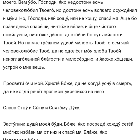
моего́. Вем у́бо, Го́споди, я́ко недосто́ин есмь
человеколю́бия Твоего́, но досто́ин есмь вся́каго осужде́ния
и му́ки. Но, Го́споди, или́ хощу́, или́ не хощу́, спаси́ мя. А́ще бо
пра́ведника спасе́ши, ничто́же ве́лие; и а́ще чи́стаго
поми́луеши, ничто́же ди́вно: досто́йни бо суть ми́лости
Твоея́. Но на мне гре́шнем удиви́ ми́лость Твою́: о сем яви́
человеколю́бие Твое́, да не одоле́ет мо́я зло́ба Твое́й
неизглаго́ланней бла́гости и милосе́рдию: и я́коже хо́щеши,
устро́й о мне вещь.
Просвети́ о́чи мои́, Христе́ Бо́же, да не когда́ усну́ в смерть,
да не когда́ рече́т враг мой: укрепи́хся на него́.
Сла́ва Отцу́ и Сы́ну и Свято́му Ду́ху.
Засту́пник души́ моея́ бу́ди, Бо́же, я́ко посреде́ хожду́ сете́й
мно́гих; изба́ви мя от них и спаси́ мя, Бла́же, я́ко