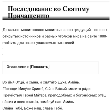
Детально: молитвослов молитвы на сон грядущий - со всех
открытых источников и разных уголков мира на сайте 1000-
molitv.ru для наших уважаемых читателей.
'
'
Оглавление [Показать]
Зачем нужно читать молитвы перед сном
Во и́мя Отца́, и Сы́на, и Свята́го Ду́ха. Ами́нь.
Вечерние молитвы
Го́споди Иису́се Христе́, Сы́не Бо́жий, молитв ра́ди
Толкование отдельных молитвословий
Пречи́стыя Твоея́ Ма́тере, преподо́бных и богоно́сных оте́ц
Нюансы вечернего правила
на́ших и всех святы́х, поми́луй нас. Ами́нь.
Советы свщеннослужителей
Сла́ва Тебе́, Бо́же наш, сла́ва Тебе́.
Молитвы на сон грядущий с толкованием