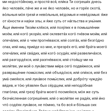
ми недосто́йному, и прости́ вся́, ели́ка Ти согреши́х днесь
я́ко челове́к, па́че же и не я́ко челове́к, но и горе́е скота́,
во́льныя мо́я грехи́ и нево́льныя, ве́домыя и неве́домыя: я́же
от ю́ности и нау́ки злы, и я́же суть от на́гльства и уны́ния.
А́ще и́менем Твои́м кля́хся, или́ поху́лих е в помышле́нии
мое́м; или́ кого́ укори́х; или́ оклевета́х кого́ гне́вом мои́м, или́
опеча́лих, или́ о чем прогне́вахся; или́ солга́х, или́ безго́дно
спах, или́ нищ прии́де ко мне, и презре́х его́; или́ бра́та моего́
опеча́лих, или́ сва́дих, или́ кого́ осуди́х; или́ развелича́хся,
или́ разгорде́хся, или́ разгне́вахся; или́ стоя́щу ми на
моли́тве, ум мой о лука́вствии ми́ра сего́ подви́жеся, или́
развраще́ние помы́слих; или́ объядо́хся, или́ опи́хся, или́ без
ума́ смея́хся; или́ лука́вое помы́слих, или́ добро́ту чужду́ю
ви́дев, и то́ю уя́звлен бых се́рдцем; или́ неподо́бная
глаго́лах, или́ греху́ бра́та моего́ посмея́хся, мо́я же суть
безчи́сленная согреше́ния; или́ о моли́тве не ради́х, или́ и́но
что́ соде́ях лука́вое, не по́мню, та бо вся́ и бо́льша сих