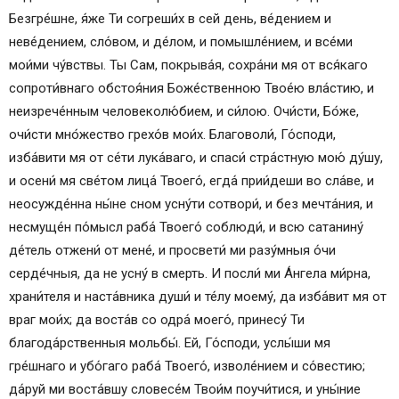
Безгре́шне, я́же Ти согреши́х в сей день, ве́дением и
неве́дением, сло́вом, и де́лом, и помышле́нием, и все́ми
мои́ми чу́вствы. Ты Сам, покрыва́я, сохра́ни мя от вся́каго
сопроти́внаго обстоя́ния Боже́ственною Твое́ю вла́стию, и
неизрече́нным человеколю́бием, и си́лою. Очи́сти, Бо́же,
очи́сти мно́жество грехо́в мои́х. Благоволи́, Го́споди,
изба́вити мя от се́ти лука́ваго, и спаси́ стра́стную мою́ ду́шу,
и осени́ мя све́том лица́ Твоего́, егда́ прии́деши во сла́ве, и
неосужде́нна ны́не сном усну́ти сотвори́, и без мечта́ния, и
несмуще́н по́мысл раба́ Твоего́ соблюди́, и всю сатанину́
де́тель отжени́ от мене́, и просвети́ ми разу́мныя о́чи
серде́чныя, да не усну́ в смерть. И посли́ ми А́нгела ми́рна,
храни́теля и наста́вника души́ и те́лу моему́, да изба́вит мя от
враг мои́х; да воста́в со одра́ моего́, принесу́ Ти
благода́рственныя мольбы́. Ей, Го́споди, услы́ши мя
гре́шнаго и убо́гаго раба́ Твоего́, изволе́нием и со́вестию;
да́руй ми воста́вшу словесе́м Твои́м поучи́тися, и уны́ние