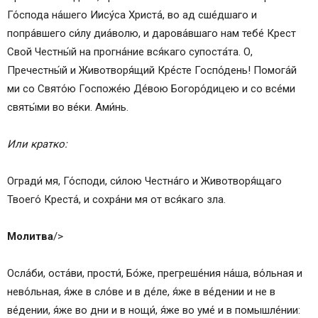
Го́спода на́шего Иису́са Христа́, во ад сше́дшаго и
попра́вшего си́лу диа́волю, и дарова́вшаго нам тебе́ Крест
Свой Честны́й на прогна́ние вся́каго супоста́та. О,
Пречестны́й и Животворя́щий Кре́сте Госпо́день! Помога́й
ми со Свято́ю Госпоже́ю Де́вою Богоро́дицею и со все́ми
святы́ми во ве́ки. Ами́нь.
Или кратко:
Огради́ мя, Го́споди, си́лою Честна́го и Животворя́щаго
Твоего́ Креста́, и сохра́ни мя от вся́каго зла.
Молитва
/>
Осла́би, оста́ви, прости́, Бо́же, прегреше́ния на́ша, во́льная и
нево́льная, я́же в сло́ве и в де́ле, я́же в ве́дении и не в
ве́дении, я́же во дни и в нощи́, я́же во уме́ и в помышле́нии: