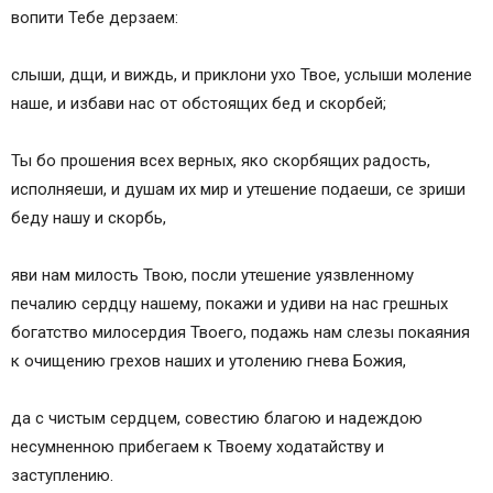
вопити Тебе дерзаем:
слыши, дщи, и виждь, и приклони ухо Твое, услыши моление
наше, и избави нас от обстоящих бед и скорбей;
Ты бо прошения всех верных, яко скорбящих радость,
исполняеши, и душам их мир и утешение подаеши, се зриши
беду нашу и скорбь,
яви нам милость Твою, посли утешение уязвленному
печалию сердцу нашему, покажи и удиви на нас грешных
богатство милосердия Твоего, подажь нам слезы покаяния
к очищению грехов наших и утолению гнева Божия,
да с чистым сердцем, совестию благою и надеждою
несумненною прибегаем к Твоему ходатайству и
заступлению.