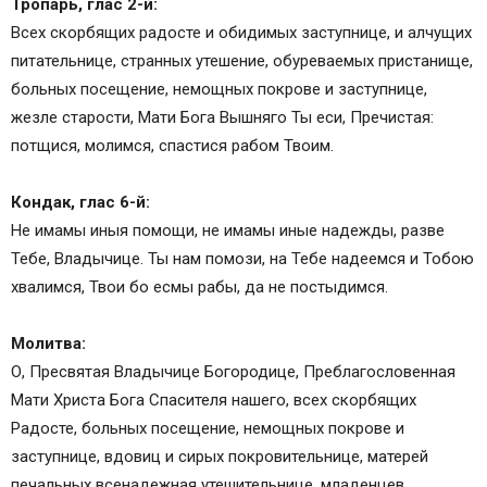
Тропарь, глас 2-й:
Всех скорбящих радосте и обидимых заступнице, и алчущих
питательнице, странных утешение, обуреваемых пристанище,
больных посещение, немощных покрове и заступнице,
жезле старости, Мати Бога Вышняго Ты еси, Пречистая:
потщися, молимся, спастися рабом Твоим.
Кондак, глас 6-й:
Не имамы иныя помощи, не имамы иные надежды, разве
Тебе, Владычице. Ты нам помози, на Тебе надеемся и Тобою
хвалимся, Твои бо есмы рабы, да не постыдимся.
Молитва:
О, Пресвятая Владычице Богородице, Преблагословенная
Мати Христа Бога Спасителя нашего, всех скорбящих
Радосте, больных посещение, немощных покрове и
заступнице, вдовиц и сирых покровительнице, матерей
печальных всенадежная утешительнице, младенцев