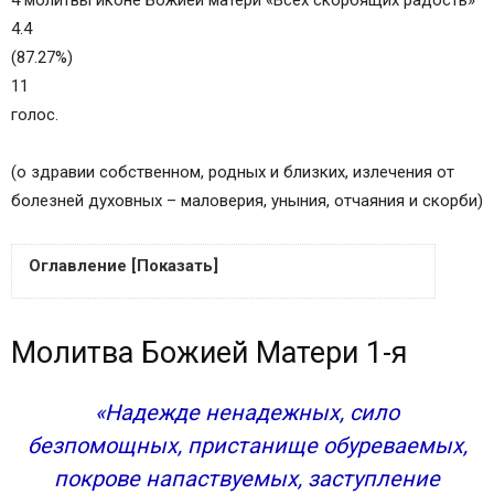
4 молитвы иконе Божией матери «Всех скорбящих радость»
4.4
(87.27%)
11
голос.
(о здравии собственном, родных и близких, излечения от
болезней духовных – маловерия, уныния, отчаяния и скорби)
Оглавление [Показать]
Молитва Божией Матери 1-я
Молитва Божией Матери 1-я
Молитва Богородице 2-я
Молитва иконе Божией Матери 3-я
Молитва Богородице 4-я
«Надежде ненадежных, сило
Молитва первая
безпомощных, пристанище обуреваемых,
Молитва вторая
покрове напаствуемых, заступление