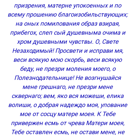
призрения, матерне упокоенных и по
всему прошению благоизобильствующих;
на оных помилования образ взирая,
прибегох, слеп сый душевныма очима и
хром душевными чувствы. О, Свете
Незаходимый! Просвети и исправи мя,
веси всякую мою скорбь, веси всякую
беду, не презри моления моего, о
Полезнодательнице! Не возгнушайся
мене грешнаго, не презри мене
сквернаго; вем, яко вся можеши, елика
волиши, о добрая надеждо моя, упование
мое от сосцу матере моея. К Тебе
привержен есмь от чрева Матери моея,
Тебе оставлен есмь, не остави мене, не