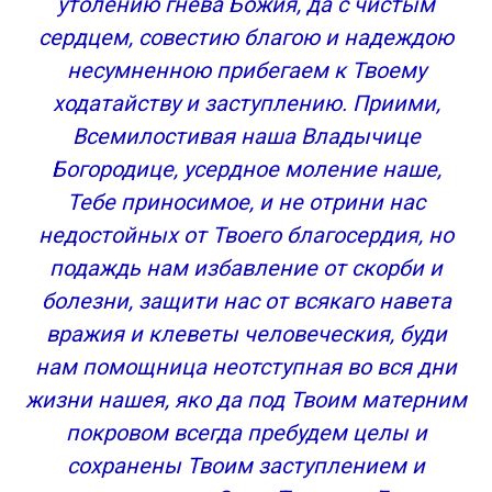
утолению гнева Божия, да с чистым
сердцем, совестию благою и надеждою
несумненною прибегаем к Твоему
ходатайству и заступлению. Приими,
Всемилостивая наша Владычице
Богородице, усердное моление наше,
Тебе приносимое, и не отрини нас
недостойных от Твоего благосердия, но
подаждь нам избавление от скорби и
болезни, защити нас от всякаго навета
вражия и клеветы человеческия, буди
нам помощница неотступная во вся дни
жизни нашея, яко да под Твоим матерним
покровом всегда пребудем целы и
сохранены Твоим заступлением и