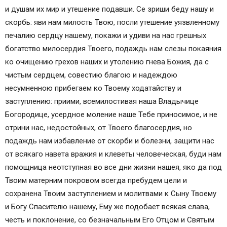
и душам их мир и утешение подавши. Се зриши беду нашу и
скорбь: яви нам милость Твою, посли утешение уязвленному
печалию сердцу нашему, покажи и удиви на нас грешных
богатство милосердия Твоего, подаждь нам слезы покаяния
ко очищению грехов наших и утолению гнева Божия, да с
чистым сердцем, совестию благою и надеждою
несумненною прибегаем ко Твоему ходатайству и
заступлению: приими, всемилостивая наша Владычице
Богородице, усердное моление наше Тебе приносимое, и не
отрини нас, недостойных, от Твоего благосердия, но
подаждь нам избавление от скорби и болезни, защити нас
от всякаго навета вражия и клеветы человеческая, буди нам
помощница неотступная во все дни жизни нашея, яко да под
Твоим матерним покровом всегда пребудем цели и
сохранена Твоим заступлением и молитвами к Сыну Твоему
и Богу Спасителю нашему, Ему же подобает всякая слава,
честь и поклонение, со безначальным Его Отцом и Святым