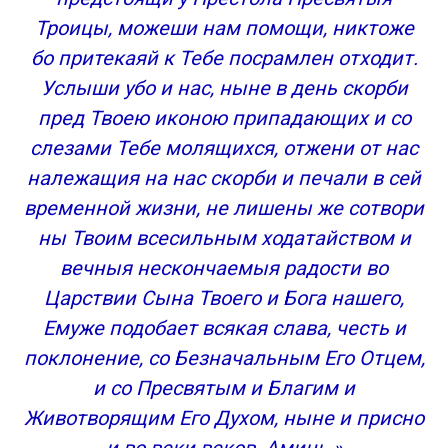
Троицы, можеши нам помощи, никтоже
бо притекаяй к Тебе посрамлен отходит.
Услыши убо и нас, ныне в день скорби
пред Твоею иконою припадающих и со
слезами Тебе молящихся, отжени от нас
належащия на нас скорби и печали в сей
временной жизни, не лишены же сотвори
ны Твоим всесильным ходатайством и
вечныя нескончаемыя радости во
Царствии Сына Твоего и Бога нашего,
Емуже подобает всякая слава, честь и
поклонение, со Безначальным Его Отцем,
и со Пресвятым и Благим и
Животворящим Его Духом, ныне и присно