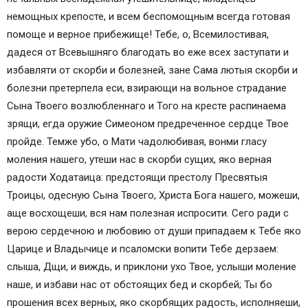
немощных крепосте, и всем беспомощным всегда готовая
помоще и верное прибежище! Тебе, о, Всемилостивая,
дадеся от Всевышняго благодать во еже всех заступати и
избавляти от скорби и болезней, зане Сама лютыя скорби и
болезни претерпела еси, взирающи на вольное страдание
Сына Твоего возлюбленнаго и Того на кресте распинаема
зрящи, егда оружие Симеоном предреченное сердце Твое
пройде. Темже убо, о Мати чадолюбивая, вонми гласу
моления нашего, утеши нас в скорби сущих, яко верная
радости Ходатаица: предстоящи престолу Пресвятыя
Троицы, одесную Сына Твоего, Христа Бога нашего, можеши,
аще восхощеши, вся нам полезная испросити. Сего ради с
верою сердечною и любовию от души припадаем к Тебе яко
Царице и Владычице и псаломски вопити Тебе дерзаем:
слыша, Дщи, и виждь, и приклони ухо Твое, услыши моление
наше, и избави нас от обстоящих бед и скорбей; Ты бо
прошения всех верных, яко скорбящих радость, исполняeши,