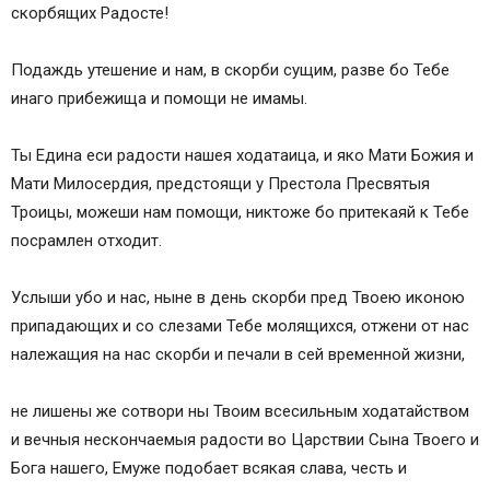
скорбящих Радосте!
Подаждь утешение и нам, в скорби сущим, разве бо Тебе
инаго прибежища и помощи не имамы.
Ты Едина еси радости нашея ходатаица, и яко Мати Божия и
Мати Милосердия, предстоящи у Престола Пресвятыя
Троицы, можеши нам помощи, никтоже бо притекаяй к Тебе
посрамлен отходит.
Услыши убо и нас, ныне в день скорби пред Твоею иконою
припадающих и со слезами Тебе молящихся, отжени от нас
належащия на нас скорби и печали в сей временной жизни,
не лишены же сотвори ны Твоим всесильным ходатайством
и вечныя нескончаемыя радости во Царствии Сына Твоего и
Бога нашего, Емуже подобает всякая слава, честь и