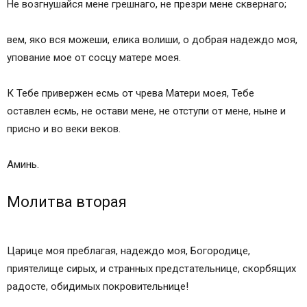
Не возгнушайся мене грешнаго, не презри мене сквернаго;
вем, яко вся можеши, елика волиши, о добрая надеждо моя,
упование мое от сосцу матере моея.
К Тебе привержен есмь от чрева Матери моея, Тебе
оставлен есмь, не остави мене, не отступи от мене, ныне и
присно и во веки веков.
Аминь.
Молитва вторая
Царице моя преблагая, надеждо моя, Богородице,
приятелище сирых, и странных предстательнице, скорбящих
радосте, обидимых покровительнице!