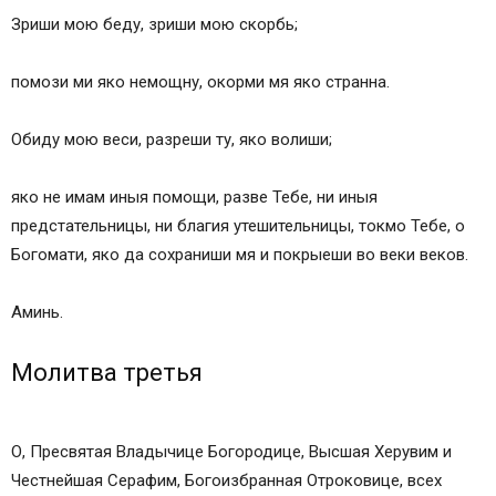
Зриши мою беду, зриши мою скорбь;
помози ми яко немощну, окорми мя яко странна.
Обиду мою веси, разреши ту, яко волиши;
яко не имам иныя помощи, разве Тебе, ни иныя
предстательницы, ни благия утешительницы, токмо Тебе, о
Богомати, яко да сохраниши мя и покрыеши во веки веков.
Аминь.
Молитва третья
О, Пресвятая Владычице Богородице, Высшая Херувим и
Честнейшая Серафим, Богоизбранная Отроковице, всех