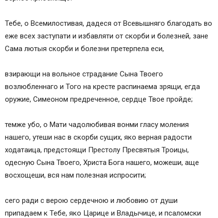
Тебе, о Всемилостивая, дадеся от Всевышняго благодать во
еже всех заступати и избавляти от скорби и болезней, зане
Сама лютыя скорби и болезни претерпела еси,
взирающи на вольное страдание Сына Твоего
возлюбленнаго и Того на кресте распинаема зрящи, егда
оружие, Симеоном предреченное, сердце Твое пройде;
темже убо, о Мати чадолюбивая вонми гласу моления
нашего, утеши нас в скорби сущих, яко верная радости
ходатаица, предстоящи Престолу Пресвятыя Троицы,
одесную Сына Твоего, Христа Бога нашего, можеши, аще
восхощеши, вся нам полезная испросити;
сего ради с верою сердечною и любовию от души
припадаем к Тебе, яко Царице и Владычице, и псаломски