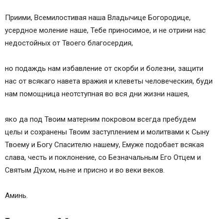
Приими, Всемилостивая наша Владычице Богородице,
усердное моление наше, Тебе приносимое, и не отрини нас
недостойных от Твоего благосердия,
но подаждь нам избавление от скорби и болезни, защити
нас от всякаго навета вражия и клеветы человеческия, буди
нам помощница неотступная во вся дни жизни нашея,
яко да под Твоим матерним покровом всегда пребудем
целы и сохранены Твоим заступлением и молитвами к Сыну
Твоему и Богу Спасителю нашему, Емуже подобает всякая
слава, честь и поклонение, со Безначальным Его Отцем и
Святым Духом, ныне и присно и во веки веков.
Аминь.