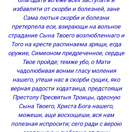
благодать во еже всех заступати и
избавляти от скорби и болезней, зане
Сама лютыя скорби и болезни
претерпела еси, взирающи на вольное
страдание Сына Твоего возлюбленнаго и
Того на кресте распинаема зрящи, егда
оружие, Симеоном предреченное, сердце
Твое пройде; темже убо, о Мати
чадолюбивая вонми гласу моления
нашего, утеши нас в скорби сущих, яко
верная радости ходатаица, предстоящи
Престолу Пресвятыя Троицы, одесную
Сына Твоего, Христа Бога нашего,
можеши, аще восхощеши, вся нам
полезная испросити; сего ради с верою