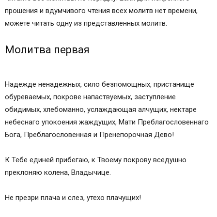
прошения и вдумчивого чтения всех молитв нет времени,
можете читать одну из представленных молитв.
Молитва первая
Надежде ненадежных, сило безпомощных, пристанище
обуреваемых, покрове напаствуемых, заступление
обидимых, хлебоманно, услаждающая алчущих, нектаре
небеснаго упокоения жаждущих, Мати Преблагословеннаго
Бога, Преблагословенная и Пренепорочная Дево!
К Тебе единей прибегаю, к Твоему покрову вседушно
преклоняю колена, Владычице.
Не презри плача и слез, утехо плачущих!