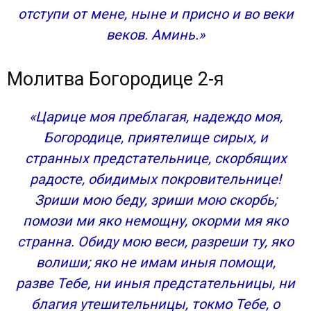
отступи от мене, ныне и присно и во веки
веков. Аминь.»
Молитва Богородице 2-я
«Царице моя преблагая, надеждо моя,
Богородице, приятелище сирых, и
странных предстательнице, скорбящих
радосте, обидимых покровительнице!
Зриши мою беду, зриши мою скорбь;
помози ми яко немощну, окорми мя яко
странна. Обиду мою веси, разреши ту, яко
волиши; яко не имам иныя помощи,
разве Тебе, ни иныя предстательницы, ни
благия утешительницы, токмо Тебе, о