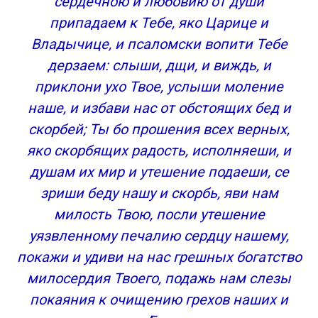
сердечною и любовию от души
припадаем к Тебе, яко Царице и
Владычице, и псаломски вопити Тебе
дерзаем: слыши, дщи, и виждь, и
приклони ухо Твое, услыши моление
наше, и избави нас от обстоящих бед и
скорбей; Ты бо прошения всех верных,
яко скорбящих радость, исполняеши, и
душам их мир и утешение подаеши, се
зриши беду нашу и скорбь, яви нам
милость Твою, посли утешение
уязвленному печалию сердцу нашему,
покажи и удиви на нас грешных богатство
милосердия Твоего, подажь нам слезы
покаяния к очищению грехов наших и