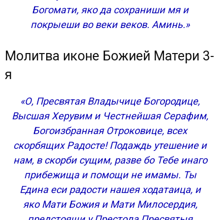
Богомати, яко да сохраниши мя и
покрыеши во веки веков. Аминь.»
Молитва иконе Божией Матери 3-
я
«О, Пресвятая Владычице Богородице,
Высшая Херувим и Честнейшая Серафим,
Богоизбранная Отроковице, всех
скорбящих Радосте! Подаждь утешение и
нам, в скорби сущим, разве бо Тебе инаго
прибежища и помощи не имамы. Ты
Едина еси радости нашея ходатаица, и
яко Мати Божия и Мати Милосердия,
предстоящи у Престола Пресвятыя