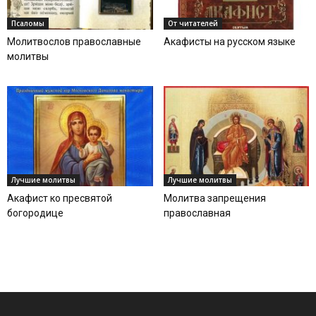
Псаломы
От читателей
Молитвослов православные
Акафисты на русском языке
молитвы
Лучшие молитвы
Лучшие молитвы
Акафист ко пресвятой
Молитва запрещения
богородице
православная