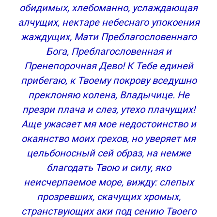
Молитва третья
обидимых, хлебоманно, услаждающая
Молитва четвертая
алчущих, нектаре небеснаго упокоения
жаждущих, Мати Преблагословеннаго
Бога, Преблагословенная и
Пренепорочная Дево! К Тебе единей
прибегаю, к Твоему покрову вседушно
преклоняю колена, Владычице. Не
презри плача и слез, утехо плачущих!
Аще ужасает мя мое недостоинство и
окаянство моих грехов, но уверяет мя
цельбоносный сей образ, на немже
благодать Твою и силу, яко
неисчерпаемое море, вижду: слепых
прозревших, скачущих хромых,
странствующих аки под сению Твоего