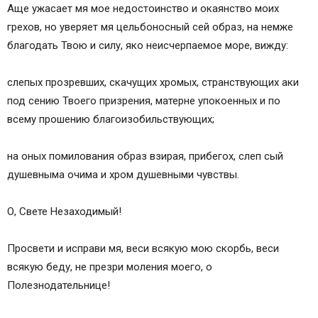
Аще ужасает мя мое недостоинство и окаянство моих
грехов, но уверяет мя цельбоносный сей образ, на немже
благодать Твою и силу, яко неисчерпаемое море, вижду:
слепых прозревших, скачущих хромых, странствующих аки
под сению Твоего призрения, матерне упокоенных и по
всему прошению благоизобильствующих;
на оных помилования образ взирая, прибегох, слеп сый
душевныма очима и хром душевными чувствы.
О, Свете Незаходимый!
Просвети и исправи мя, веси всякую мою скорбь, веси
всякую беду, не презри моления моего, о
Полезнодательнице!