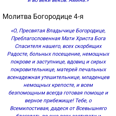
и во веки веков. Аминь.»
Молитва Богородице 4-я
«О, Пресвятая Владычице Богородице,
Преблагословенная Мати Христа Бога
Спасителя нашего, всех скорбящих
Радосте, больных посещение, немощных
покрове и заступнице, вдовиц и сирых
покровительнице, матерей печальных
всенадежная утешительнице, младенцев
немощных крепосте, и всем
безпомощным всегда готовая помоще и
верное прибежище! Тебе, о
Всемилостивая, дадеся от Всевышняго