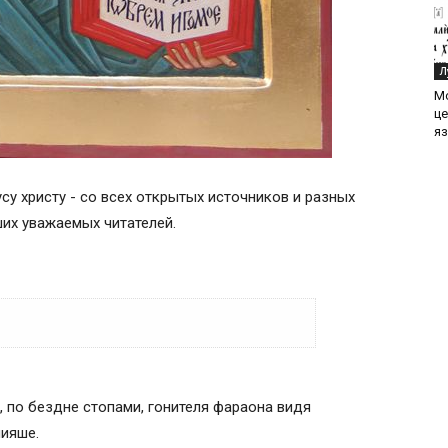
Л
М
ц
яз
су христу - со всех открытых источников и разных
аших уважаемых читателей.
ему Иисусу Христу на русском
, по бездне стопами, гонителя фараона видя
пияше.