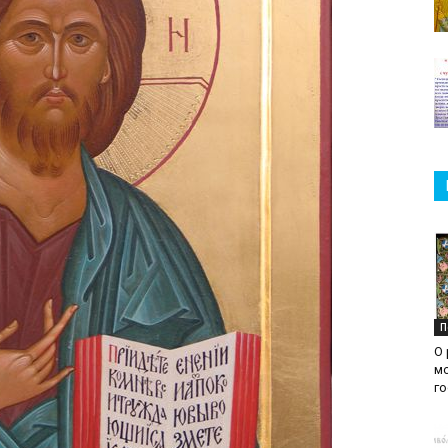
П
О 
м
г