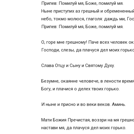
Припев: Помилуй мя, Боже, помилуй мя.
Изменения
Ныне приступих аз грешный и обремененный 
Для чего люди каются
небо, токмо молюся, глаголя: даждь ми, Гос
Достойная подготовка
Припев: Помилуй мя, Боже, помилуй мя.
История создания правила
Последовательность чтения канона
О, горе мне грешному! Паче всех человек ок
Структура покаянного канона
Господи, слезы, да плачуся дел моих горько
Краткое содержание
О чем говорится в песнях и седалене
Слава Отцу и Сыну и Святому Духу.
Восхваление творца
Обращение к душе и всем святым
Безумне, окаянне человече, в лености врем
Подготовка к Таинствам
Богу, и плачися о делех твоих горько.
Покаянный канон в повседневной жизн
И ныне и присно и во веки веков. Аминь.
Мати Божия Пречистая, воззри на мя грешног
настави мя, да плачуся дел моих горько.