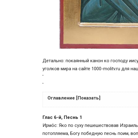
Детально: покаянный канон ко господу иису
уголков мира на сайте 1000-molitv.ru для н
'
'
Оглавление [Показать]
Как правильно читать
Глас 6-й, Песнь 1
Читать канон покаянный ко Господу наш
Ирмо́с: Яко по суху пешешествовав Израиль
Что такое канон
потопляема, Богу победную песнь поим, во
Покаяние в православии