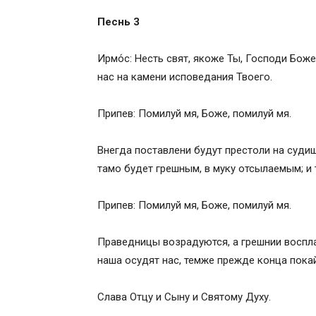
Песнь 3
Ирмо́с: Несть свят, якоже Ты, Господи Бож
нас на камени исповедания Твоего.
Припев: Помилуй мя, Боже, помилуй мя.
Внегда поставлени будут престоли на судищ
тамо будет грешным, в муку отсылаемым; и 
Припев: Помилуй мя, Боже, помилуй мя.
Праведницы возрадуются, а грешнии воспла
наша осудят нас, темже прежде конца покай
Слава Отцу и Сыну и Святому Духу.