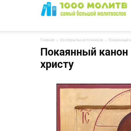
1000
Главная
Из открытых источников
Покаянный к
Покаянный канон 
христу
Молитв