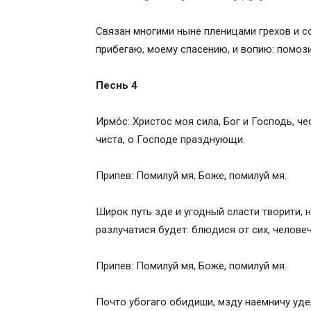
Связан многими ныне пленицами грехов и с
прибегаю, моему спасению, и вопию: помози
Песнь 4
Ирмо́с: Христос моя сила, Бог и Господь, 
чиста, о Господе празднующи.
Припев: Помилуй мя, Боже, помилуй мя.
Широк путь зде и угодный сласти творити, н
разлучатися будет: блюдися от сих, челове
Припев: Помилуй мя, Боже, помилуй мя.
Почто убогаго обидиши, мзду наемничу уде