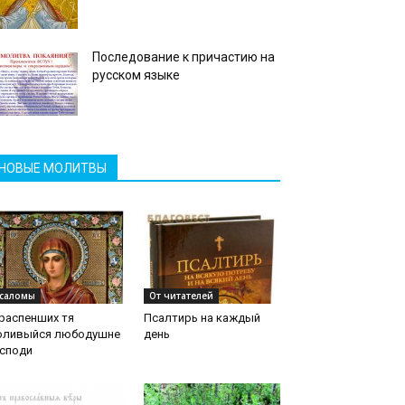
Последование к причастию на
русском языке
НОВЫЕ МОЛИТВЫ
саломы
От читателей
распенших тя
Псалтирь на каждый
оливыйся любодушне
день
осподи