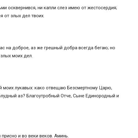
ми осквернився, ни капли слез имею от жестосердия;
я от злых дел твоих.
нас на доброе, аз же грешный добра всегда бегаю; но
 злых моих дел.
 моих лукавых: како отвещаю Безсмертному Царю,
блудный аз? Благоутробный Отче, Сыне Единородный и
 присно и во веки веков. Аминь.