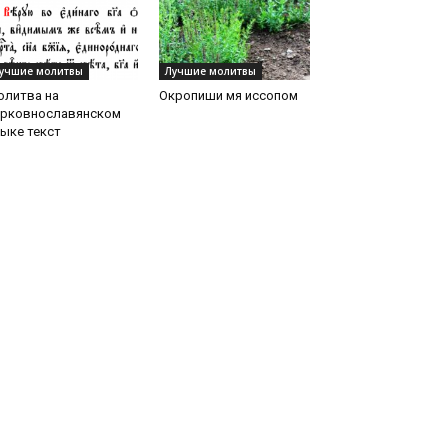
учшие молитвы
Лучшие молитвы
олитва на
Окропиши мя иссопом
ерковнославянском
ыке текст