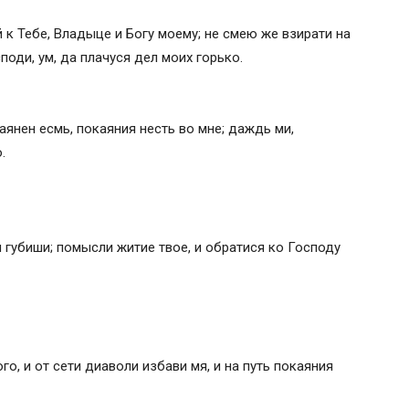
к Тебе, Владыце и Богу моему; не смею же взирати на
поди, ум, да плачуся дел моих горько.
аянен есмь, покаяния несть во мне; даждь ми,
.
я губиши; помысли житие твое, и обратися ко Господу
и
о, и от сети диаволи избави мя, и на путь покаяния