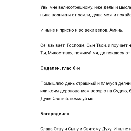
Увы мне великогрешному, иже делы и мысль
ныне возникни от земли, душе моя, и покайс
И ныне и присно и во веки веков. Аминь.
Се, взывает, Госпоже, Сын Твой, и поучает 
Ты, Милостивая, помилуй мя, да покаюся от
Седален, глас 6-й
Помышляю день страшный и плачуся деяний
или коим дерзновением воззрю на Судию, 
Душе Святый, помилуй мя.
Богородичен
Слава Отцу и Сыну и Святому Духу. И ныне и