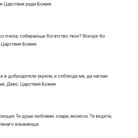
ся Царствия ради Божия.
яко пчела, собирающи богатство твое? Вскоре бо
и Царствия Божия.
и в добродетели укрепи, и соблюди мя, да наглая
мя, Дево, Царствия Божия.
нюющих Ти души любовию озари, молюся, Тя ведети,
ховнаго взывающа.