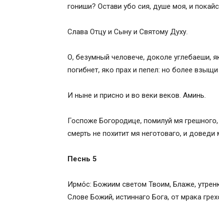
гониши? Остави убо сия, душе моя, и покай
Слава Отцу и Сыну и Святому Духу.
О, безумный человече, доколе углебаеши, 
погибнет, яко прах и пепел: но более взыщ
И ныне и присно и во веки веков. Аминь.
Госпоже Богородице, помилуй мя грешного, 
смерть не похитит мя неготоваго, и доведи 
Песнь 5
Ирмо́с: Божиим светом Твоим, Блаже, утре
Слове Божий, истиннаго Бога, от мрака гре