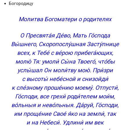
Богородицу
Молитва Богоматери о родителях
О Пресвята́я Де́во, Мать Го́спода
Вы́шнего, Скоропослу́шная Засту́пнице
всех, к Тебе́ с ве́рою прибега́ющих,
молю́ Тя: умоли́ Сы́на Твоего́, что́бы
услы́шал Он моли́тву мою́. При́зри
с высоты́ небе́сной и снизойди́
к сле́зному проше́нию моему́. Отпусти́,
Го́споди, все грехи́ роди́телем мои́м,
во́льныя и нево́льныя. Да́руй, Го́споди,
им проще́ние Свое́ я́ко на земли́, так
и на Небеси́. Удлини́ им век