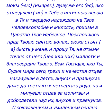
моим (-ею) (имярек), душу же его (ея), яко
отшедшею (-ия) к Тебе с истинною верою
в Тя и твердою надеждою на Твое
человеколюбие и милость, приими в
Царство Твое Небесное. Преклоняюсь
пред Твоею святою волею, еюже отъят (-
а) бысть у мене, и прошу Тя, не отыми
точию от него (нея или них) милости и
благосердия Твоего. Вем, Господи, яко Ты,
Судия мира сего, грехи и нечестия отцев
наказуеши в детях, внуках и правнуках
даже до третьяго и четвертаго рода: но и
милуеши отцев за молитвы и
добродетели чад их, внуков и правнуков.
С сокрушением и умилением сердца