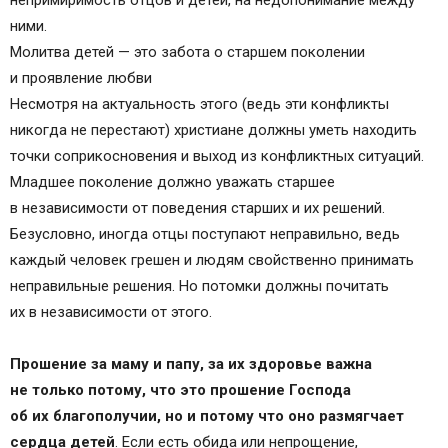
непримиримость отцов и детей, на недопонимание между
Молитва за живых родителей для их детей
ними.
Как правильно обращаться к Богу
Молитва детей — это забота о старшем поколении
Что делать если родители — неверующие
и проявление любви
Несмотря на актуальность этого (ведь эти конфликты
никогда не перестают) христиане должны уметь находить
точки соприкосновения и выход из конфликтных ситуаций.
Младшее поколение должно уважать старшее
в независимости от поведения старших и их решений.
Безусловно, иногда отцы поступают неправильно, ведь
каждый человек грешен и людям свойственно принимать
неправильные решения. Но потомки должны почитать
их в независимости от этого.
Прошение за маму и папу, за их здоровье важна
не только потому, что это прошение Господа
об их благополучии, но и потому что оно размягчает
сердца детей
. Если есть обида или непрощение,