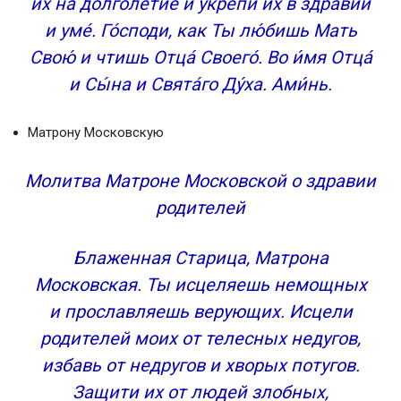
их на долголе́тие и укрепи́ их в здра́вии
и уме́. Го́споди, как Ты лю́бишь Мать
Свою́ и чтишь Отца́ Своего́. Во и́мя Отца́
и Сы́на и Свята́го Ду́ха. Ами́нь.
Матрону Московскую
Молитва Матроне Московской о здравии
родителей
Блаженная Старица, Матрона
Московская. Ты исцеляешь немощных
и прославляешь верующих. Исцели
родителей моих от телесных недугов,
избавь от недругов и хворых потугов.
Защити их от людей злобных,