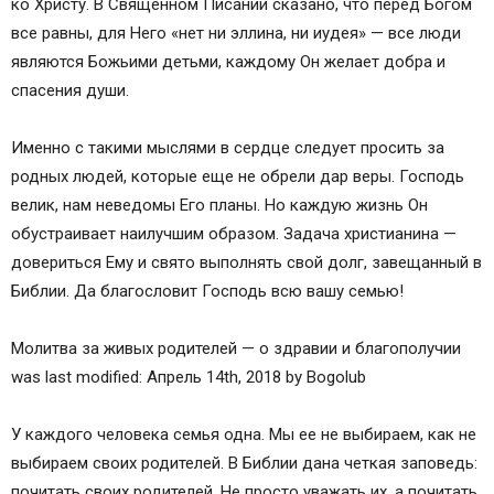
ко Христу. В Священном Писании сказано, что перед Богом
все равны, для Него «нет ни эллина, ни иудея» — все люди
являются Божьими детьми, каждому Он желает добра и
спасения души.
Именно с такими мыслями в сердце следует просить за
родных людей, которые еще не обрели дар веры. Господь
велик, нам неведомы Его планы. Но каждую жизнь Он
обустраивает наилучшим образом. Задача христианина —
довериться Ему и свято выполнять свой долг, завещанный в
Библии. Да благословит Господь всю вашу семью!
Молитва за живых родителей — о здравии и благополучии
was last modified: Апрель 14th, 2018 by Bogolub
У каждого человека семья одна. Мы ее не выбираем, как не
выбираем своих родителей. В Библии дана четкая заповедь:
почитать своих родителей. Не просто уважать их, а почитать.