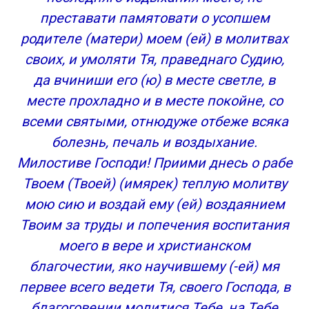
преставати памятовати о усопшем
родителе (матери) моем (ей) в молитвах
своих, и умоляти Тя, праведнаго Судию,
да вчиниши его (ю) в месте светле, в
месте прохладно и в месте покойне, со
всеми святыми, отнюдуже отбеже всяка
болезнь, печаль и воздыхание.
Милостиве Господи! Приими днесь о рабе
Твоем (Твоей) (имярек) теплую молитву
мою сию и воздай ему (ей) воздаянием
Твоим за труды и попечения воспитания
моего в вере и христианском
благочестии, яко научившему (-ей) мя
первее всего ведети Тя, своего Господа, в
благоговении молитися Тебе, на Тебе