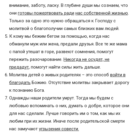
внимание, заботу, ласку. В глубине души мы сознаем, что
они
готовы пожертвовать ради
нас собственной жизнью
.
Только за одно это нужно обращаться к Господу с
молитвой о благополучии самых близких вам людей.
К кому мы бежим бегом за помощью, когда нас
обманули муж или жена, предали друзья. Все те же мама
с папой утешат в горе, развеют сомнения, помогут
пережить разочарование.
Никогда не осудят, не
предадут
, помогут найти силы жить дальше.
Молитва детей о живых родителях – это способ
войти в
благодать
Божию. Отсутствие молитвы закрывает дорогу
к познанию Бога.
Однажды наши родители умрут. Тогда мы будем с
любовью вспоминать о них, думать о добре, которое они
для нас сделали. Лучше говорить им о том, как мы их
любим при их жизни. Иначе после родительской смерти
нас замучают
угрызения совести.