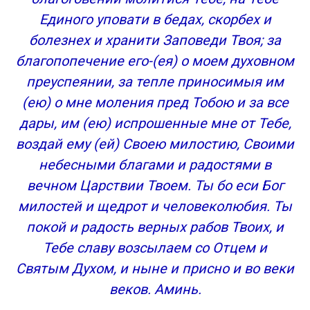
Единого уповати в бедах, скорбех и
болезнех и хранити Заповеди Твоя; за
благопопечение его-(ея) о моем духовном
преуспеянии, за тепле приносимыя им
(ею) о мне моления пред Тобою и за все
дары, им (ею) испрошенные мне от Тебе,
воздай ему (ей) Своею милостию, Своими
небесными благами и радостями в
вечном Царствии Твоем. Ты бо еси Бог
милостей и щедрот и человеколюбия. Ты
покой и радость верных рабов Твоих, и
Тебе славу возсылаем со Отцем и
Святым Духом, и ныне и присно и во веки
веков. Аминь.