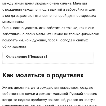
между этими тремя людьми очень сильна. Малыши
с рождения находятся под защитой и заботой их отцов,
а когда вырастают становятся опорой для постаревших
мамы и папы.
Очень важно уважать их и заботиться так же, как и они
заботились о своих малышах. Важно не только физически
помогать им, но и духовно, прося Господа и святых
об их здравии.
Оглавление [Показать]
Как молиться о родителях
Как молиться о родителях
Кому молиться о здравии родителей
Правила чтения
Что дает просьба о здравии родителей
Жизнь циклична: дети рождаются, вырастают, создают
Молитва за живых родителей — о их
собственные семьи и рожают малышей. Русский классик
благополучии и долгой жизни
когда-то поднял проблему поколений, указав на частую
Молитва Богородице за живых родителей