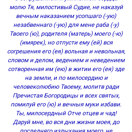
молю Тя, милостивый Судие, не наказуй
вечным наказанием усопшаго (-ую)
незабвеннаго (-ую) для мене раба (-у)
Твоего (ю), родителя (матерь) моего (-ю)
(имярек), но отпусти ему (ей) вся
согрешения его (ея) вольная и невольная,
словом и делом, ведением и неведением
сотворенная им (ею) в житии его (ея) зде
на земли, и по милосердию и
человеколюбию Твоему, молитв ради
Пречистая Богородицы и всех святых,
помилуй его (ю) и вечныя муки избави.
Ты, милосердный Отче отцев и чад!
Даруй мне, во вся дни жизни моея, до
последняго издыхания моего, не