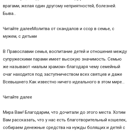
православные традиции.
врагами, желая один другому неприятностей, болезней.
Молитва Гурию, Самону и Авиву о семье
Быва…
Святые мученики и их житие
Молитва Гурию, Самону и Авиву
Читайте далееМолитва от скандалов и ссор в семье, с
Молитва Гурию, Самону и Авиву о семье:
мужем, с детьми
Молитва святым Гурию, Самону и Авиву о семье
и замужестве
В Православии семья, воспитание детей и отношения между
Молитва Гурию, Самону и Авиву от нечаянной
супружескими парами имеет высокую значимость. Семью
смерти
же называют «малым храмом» благодаря чему семейный
Молитва мученикам Гурию, Самону и Авиву о
очаг находится под заступничеством всех святцев и даже
сохранении семьи
Всевышнего.Как известно ничего идеального в этом мире…
Сохранить молитвы в социальных сетях:
Читайте далее
Мира Вам! Благодарим, что дочитали до этого места. Хотим
Вам рассказать, что у нас есть благотворительный кошелек,
собираем денежные средства на нужды болящих и детей с