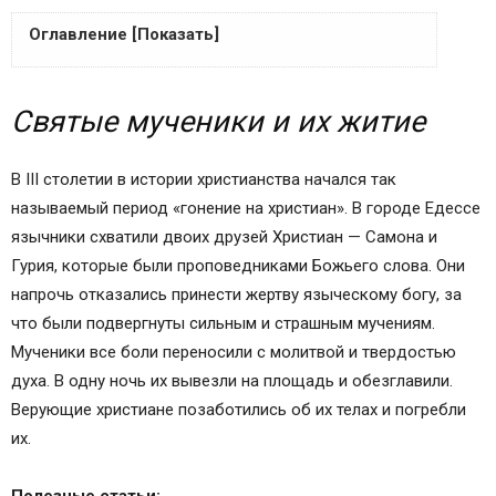
Оглавление [Показать]
Святые мученики и их житие
Святые мученики и их житие
Молитва Гурию, Самону и Авиву
Молитва Гурию, Самону и Авиву о семье:
Священные тексты молитв
В III столетии в истории христианства начался так
Немного истории
называемый период «гонение на христиан». В городе Едессе
Чудеса святых
язычники схватили двоих друзей Христиан — Самона и
Иконография
Гурия, которые были проповедниками Божьего слова. Они
О чем молиться святым
напрочь отказались принести жертву языческому богу, за
Акафист святым мученикам Гурию, Самону и
что были подвергнуты сильным и страшным мучениям.
Авиву поможет восстановить мир в семье
Мученики все боли переносили с молитвой и твердостью
История сошествия в сонмы святых
духа. В одну ночь их вывезли на площадь и обезглавили.
Путь к Богу: от исповедника в святые
Верующие христиане позаботились об их телах и погребли
Дивные дела святых мучеников
их.
Поклонение и память святым мученикам
Молитва первая о покровительстве.