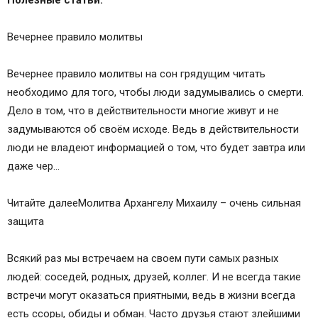
Полезные статьи:
Акафист — помощник в семейных бедах
Молитва за счастье супругов
Вечернее правило молитвы
Православные молитвы ☦
3 сильных молитвы Гурию, Самону и Авиву
Вечернее правило молитвы на сон грядущим читать
Молитва святым Гурию, Самону и Авиву о семье
необходимо для того, чтобы люди задумывались о смерти.
и замужестве
Дело в том, что в действительности многие живут и не
Молитва Гурию, Самону и Авиву от нечаянной
задумываются об своём исходе. Ведь в действительности
смерти
люди не владеют информацией о том, что будет завтра или
Молитва мученикам Гурию, Самону и Авиву о
даже чер…
сохранении семьи
Молитва Гурию Самону и Авиву о сохранении
Читайте далееМолитва Архангелу Михаилу – очень сильная
семьи
защита
Святые Мученики: Гурий, Самон, Авив
Икона Гурия, Самона, Авива
Всякий раз мы встречаем на своем пути самых разных
Молитва Гурию, Самону и Авиву
людей: соседей, родных, друзей, коллег. И не всегда такие
Православные иконы и молитвы
встречи могут оказаться приятными, ведь в жизни всегда
Информационный сайт про иконы, молитвы,
есть ссоры, обиды и обман. Часто друзья стают злейшими