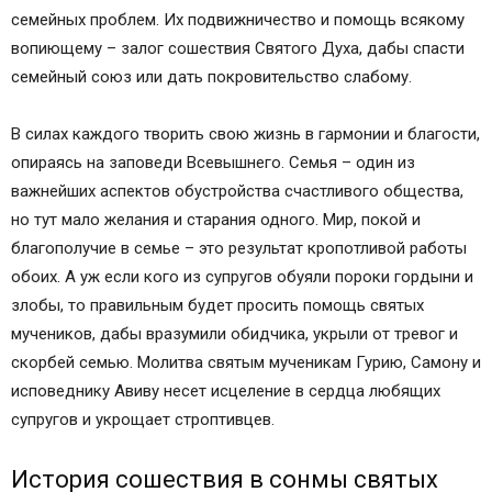
семейных проблем. Их подвижничество и помощь всякому
вопиющему – залог сошествия Святого Духа, дабы спасти
семейный союз или дать покровительство слабому.
В силах каждого творить свою жизнь в гармонии и благости,
опираясь на заповеди Всевышнего. Семья – один из
важнейших аспектов обустройства счастливого общества,
но тут мало желания и старания одного. Мир, покой и
благополучие в семье – это результат кропотливой работы
обоих. А уж если кого из супругов обуяли пороки гордыни и
злобы, то правильным будет просить помощь святых
мучеников, дабы вразумили обидчика, укрыли от тревог и
скорбей семью. Молитва святым мученикам Гурию, Самону и
исповеднику Авиву несет исцеление в сердца любящих
супругов и укрощает строптивцев.
История сошествия в сонмы святых