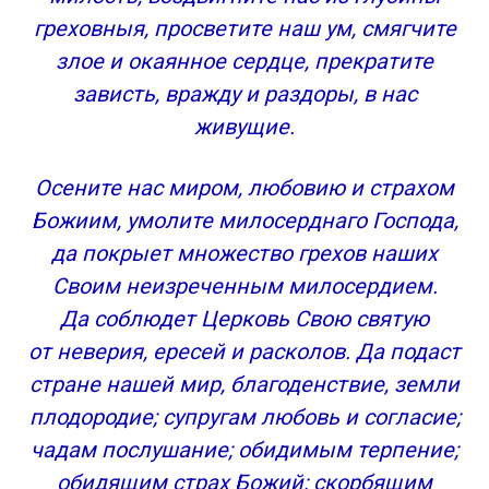
греховныя, просветите наш ум, смягчите
злое и окаянное сердце, прекратите
зависть, вражду и раздоры, в нас
живущие.
Осените нас миром, любовию и страхом
Божиим, умолите милосерднаго Господа,
да покрыет множество грехов наших
Своим неизреченным милосердием.
Да соблюдет Церковь Свою святую
от неверия, ересей и расколов. Да подаст
стране нашей мир, благоденствие, земли
плодородие; супругам любовь и согласие;
чадам послушание; обидимым терпение;
обидящим страх Божий; скорбящим