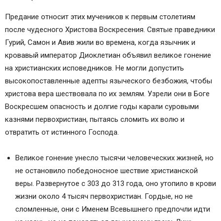
Предание относит этих мучеников к первым столетиям
после чудесного Христова Воскресения. Святые праведники
Гурий, Самон и Авив жили во времена, когда язычник и
кровавый император Диоклетиан объявил великое гонение
на христианских исповедников. Не могли допустить
высокопоставленные адепты языческого безбожия, чтобы
христова вера шествовала по их землям. Узрели они в Боге
Воскресшем опасность и долгие годы карали суровыми
казнями первохристиан, пытаясь сломить их волю и
отвратить от истинного Господа.
Великое гонение унесло тысячи человеческих жизней, но
не остановило победоносное шествие христианской
веры. Развернутое с 303 до 313 года, оно утопило в крови
жизни около 4 тысяч первохристиан. Гордые, но не
сломленные, они с Именем Всевышнего предпочли идти