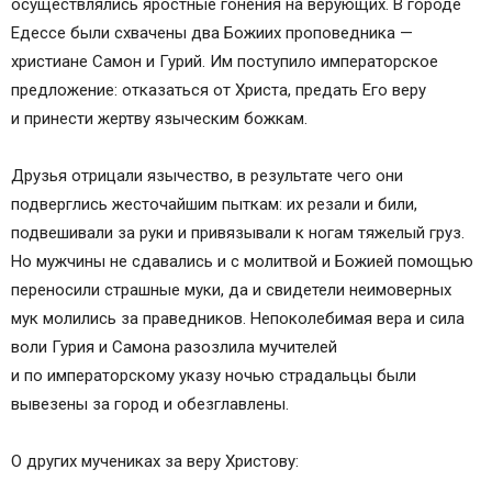
осуществлялись яростные гонения на верующих. В городе
Едессе были схвачены два Божиих проповедника —
христиане Самон и Гурий. Им поступило императорское
предложение: отказаться от Христа, предать Его веру
и принести жертву языческим божкам.
Друзья отрицали язычество, в результате чего они
подверглись жесточайшим пыткам: их резали и били,
подвешивали за руки и привязывали к ногам тяжелый груз.
Но мужчины не сдавались и с молитвой и Божией помощью
переносили страшные муки, да и свидетели неимоверных
мук молились за праведников. Непоколебимая вера и сила
воли Гурия и Самона разозлила мучителей
и по императорскому указу ночью страдальцы были
вывезены за город и обезглавлены.
О других мучениках за веру Христову: