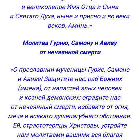
и великолепое Имя Отца и Сына
и Святаго Духа, ныне и присно и во веки
веков. Аминь.»
Молитва Гурию, Самону и Авиву
от нечаянной смерти
«О преславнии мученицы Гурие, Самоне
и Авиве! Защитите нас, раб Божиих
(имена), от напастей злых человек
и козней демонских: оградите нас
от нечаянный смерти, избавите от огня,
меча и всякаго душепагубнаго обстояния.
Ей, страстотерпцы Христовы, устройте
нам молитвами вашими вся благая