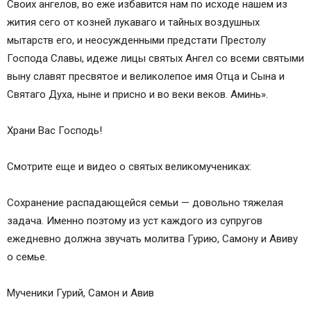
Своих ангелов, во еже избавится нам по исходе нашем из
жития сего от козней лукаваго и тайных воздушных
мытарств его, и неосужденными предстати Престолу
Господа Славы, идеже лицы святых Ангел со всеми святыми
выну славят пресвятое и великолепое имя Отца и Сына и
Святаго Духа, ныне и присно и во веки веков. Аминь».
Храни Вас Господь!
Смотрите еще и видео о святых великомучениках:
Сохранение распадающейся семьи — довольно тяжелая
задача. Именно поэтому из уст каждого из супругов
ежедневно должна звучать молитва Гурию, Самону и Авиву
о семье.
Мученики Гурий, Самон и Авив