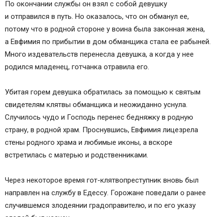
По окончании службы он взял с собой девушку
и отправился в путь. Но оказалось, что он обманул ее,
потому что в родной стороне у воина была законная жена,
а Евфимия по прибытии в дом обманщика стала ее рабыней.
Много издевательств перенесла девушка, а когда у нее
родился младенец, готчанка отравила его.
Убитая горем девушка обратилась за помощью к святым
свидетелям клятвы обманщика и неожиданно уснула.
Случилось чудо и Господь перенес бедняжку в родную
страну, в родной храм. Проснувшись, Евфимия лицезрела
стены родного храма и любимые иконы, а вскоре
встретилась с матерью и родственниками.
Через некоторое время гот-клятвопреступник вновь был
направлен на службу в Едессу. Горожане поведали о ранее
случившемся злодеянии градоправителю, и по его указу