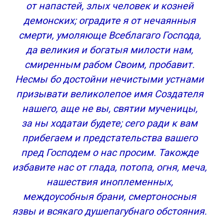
от напастей, злых человек и козней
демонских; оградите я от нечаянныя
смерти, умоляюще Всеблагаго Господа,
да великия и богатыя милости нам,
смиренным рабом Своим, пробавит.
Несмы бо достойни нечистыми устнами
призывати великолепое имя Создателя
нашего, аще не вы, святии мученицы,
за ны ходатаи будете; сего ради к вам
прибегаем и предстательства вашего
пред Господем о нас просим. Такожде
избавите нас от глада, потопа, огня, меча,
нашествия иноплеменных,
междоусобныя брани, смертоносныя
язвы и всякаго душепагубнаго обстояния.