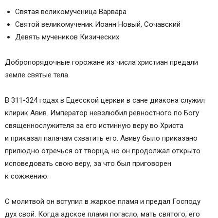
Святая великомученица Варвара
Святой великомученик Иоанн Новый, Сочавский
Девять мучеников Кизических
Добропорядочные горожане из числа христиан предали
земле святые тела.
В 311-324 годах в Едесской церкви в сане диакона служил
клирик Авив. Император невзлюбил ревностного по Богу
священнослужителя за его истинную веру во Христа
и приказал палачам схватить его. Авиву было приказано
прилюдно отречься от творца, но он продолжал открыто
исповедовать свою веру, за что был приговорен
к сожжению.
С молитвой он вступил в жаркое пламя и предал Господу
дух свой. Когда адское пламя погасло, мать святого, его