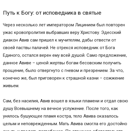
Путь к Богу: от исповедника в святые
Через несколько лет императором Лицинием был повторен
ужас кровопролития выбравших веру Христову. Эдесский
диакон Авив сам пришел к мучителям, дабы отвести от
своей паствы палачей. Не отрекся исповедник от Бога
Единого, остался верен ему всей душой. Само предложение,
данное Авиве – ценой жертвы богам бесовским получить
прощение, было отвергнуто с гневом и презрением. За что,
конечно же, был приговорен к страшной казни – сожжение
живьем.
Сам, без насилия, Авив вошел в языки пламени и отдал свою
душу Всевышнему на вечное услужение. После того, как
унялось бушующее пламя костра, тело Авива оказалось
целым и неповрежденным. Мать Авива смогла его достойно