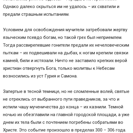
Однако далеко скрыться им не удалось – их схватили и
предали страшным испытаниям.
Условием для освобождения мучители затребовали жертву
языческим псевдо богам, но такой грех был неприемлем.
Тогда рассвирепевшие гонители предали их нечеловеческим
пыткам – их подвешивали на дыбах, к ногам крепили связки
камней, били и истязали. Ничто не заставило крепких верой
христиан отвергнуть Бога, только молитвы к Небесам
возносились из уст Гурия и Самона.
Запертые в тесной темнице, но не сломленные волей, святые
не отреклись от выбранного пути праведников, за что и
испили чашу мученичества до конца – их казнили. Темной
ночью их обезглавили на главной городской площади, а уже
днем их тела были с почтением погребены собратьями во
Христе. Это событие произошло в пределах 300 – 306 года.