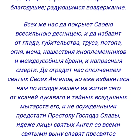
благодушие; радующимся воздержание.
Всех же нас да покрыет Своею
всесильною десницею, и да избавит
от глада, губительства, труса, потопа,
огня, меча, нашествия иноплеменников
и междоусобныя брани, и напрасныя
смерти. Да оградит нас ополчением
святых Своих Ангелов, во еже избавитися
нам по исходе нашем из жития сего
от козней лукаваго и тайных воздушных
мытарств его, и не осужденными
предстати Престолу Господа Славы,
идеже лицы святых Ангел со всеми
святыми выну славят пресвятое