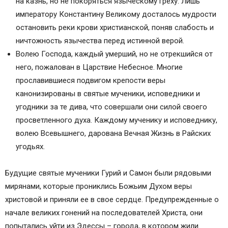
на казнь, но не покоряться языческому греху. Лишь
императору Константину Великому досталось мудрости
остановить реки крови христианской, поняв слабость и
ничтожность язычества перед истинной верой.
Волею Господа, каждый умерший, но не отрекшийся от
него, пожалован в Царствие Небесное. Многие
прославившиеся подвигом крепости веры
канонизированы в святые мученики, исповедники и
угодники за те дива, что совершали они силой своего
просветленного духа. Каждому мученику и исповеднику,
волею Всевышнего, дарована Вечная Жизнь в Райских
угодьях.
Будущие святые мученики Гурий и Самон были рядовыми
мирянами, которые прониклись Божьим Духом веры
христовой и приняли ее в свое сердце. Предупрежденные о
начале великих гонений на последователей Христа, они
попытались уйти из Эдессы – города, в котором жили.