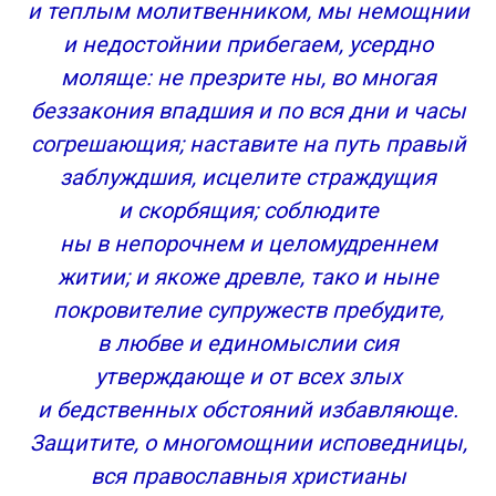
и теплым молитвенником, мы немощнии
и недостойнии прибегаем, усердно
моляще: не презрите ны, во многая
беззакония впадшия и по вся дни и часы
согрешающия; наставите на путь правый
заблуждшия, исцелите страждущия
и скорбящия; соблюдите
ны в непорочнем и целомудреннем
житии; и якоже древле, тако и ныне
покровителие супружеств пребудите,
в любве и единомыслии сия
утверждающе и от всех злых
и бедственных обстояний избавляюще.
Защитите, о многомощнии исповедницы,
вся православныя христианы