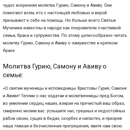
чудес искренняя молитва Гурию, Самону и Авиву. Они
помогают всем, кто с настоящей любовью и верой
призывают к себе на помощь. Но больше всего Святые
Мученики известны в народе как покровители счастливой
семьи, брака и супружества. По этому целесообразно читать
молитву Гурию, Самону и Авиву о замужестве и крепком
браке.
Молитва Гурию, Самону и Авиву о
семье:
«О святии мученицы и исповедницы Христовы Гурие, Самоне
и Авиве! Теплии о нас ходатаи и молитвенницы пред Богом,
во умилении сердец наших, взирая на пречистый ваш образ,
смиренно молим вас: услышите нас, грешных и недостойных
рабов своих, сущих в бедах, скорбех и напастех, и призрев
наша тяжкая и безчисленная прегрешения, явите нам свою