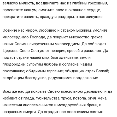
великую милость, воздвигните нас из глубины греховныя,
просветите наш ум, смягчите злое и окаянное сердце,
прекратите зависть, вражду и раздоры, в нас живущие.
Осените нас миром, любовию и страхом Божиим, умолите
милосерднаго Господа, да покрыет множество грехов
наших Своим неизреченным милосердием. Да соблюдет
Церковь Свою Святую от неверия, ересей и расколов. Да
подаст стране нашей мир, благоденствие, земли
плодородие; супругам любовь и согласие; чадам
послушание; обидимым терпение; обидящим страх Божий;
скорбящим благодушие; радующимся воздержание.
Всех же нас да покрыет Своею всесильною десницею, и да
избавит от глада, губительства, труса, потопа, огня, меча,
нашествия иноплеменников и междоусобныя брани, и
напрасныя смерти. Да оградит нас ополчением святых