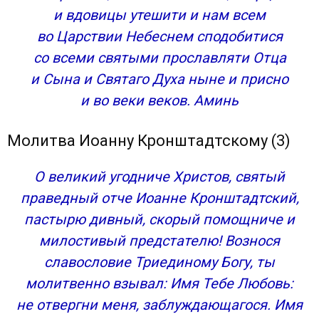
и вдовицы утешити и нам всем
во Царствии Небеснем сподобитися
со всеми святыми прославляти Отца
и Сына и Святаго Духа ныне и присно
и во веки веков. Аминь
Молитва Иоанну Кронштадтскому (3)
О великий угодниче Христов, святый
праведный отче Иоанне Кронштадтский,
пастырю дивный, скорый помощниче и
милостивый предстателю! Вознося
славословие Триединому Богу, ты
молитвенно взывал: Имя Тебе Любовь:
не отвергни меня, заблуждающагося. Имя