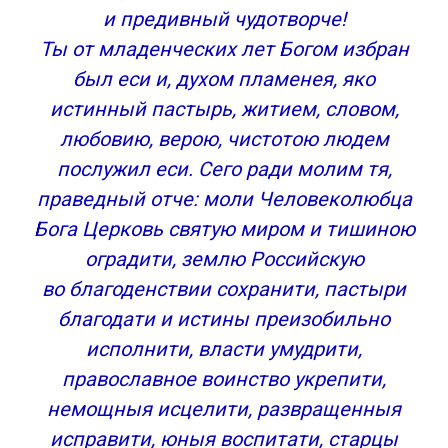
и предивный чудотворче!
Ты от младенческих лет Богом избран
был еси и, духом пламенея, яко
истинный пастырь, житием, словом,
любовию, верою, чистотою людем
послужил еси. Сего ради молим тя,
праведный отче: моли Человеколюбца
Бога Церковь святую миром и тишиною
оградити, землю Российскую
во благоденствии сохранити, пастыри
благодати и истины преизобильно
исполнити, власти умудрити,
православное воинство укрепити,
немощныя исцелити, развращенныя
исправити, юныя воспитати, старцы