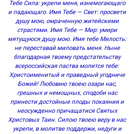
Тебе Сила: укрепи меня, изнемогающаго
и падающаго. Имя Тебе — Свет: просвети
душу мою, омраченную житейскими
cтрастями. Имя Тебе — Мир: умири
мятущуюся душу мою. Имя тебе Милость:
не переставай миловать меня. Ныне
благодарная твоему предстательству
всероссийская паства молится тебе:
Христоименитый и праведный угодниче
Божий! Любовию твоею озари нас,
грешных и немощных, сподоби нас
принести достойные плоды покаяния и
неосужденно причащатися Святых
Христовых Таин. Силою твоею веру в нас
укрепи, в молитве поддержи, недуги и