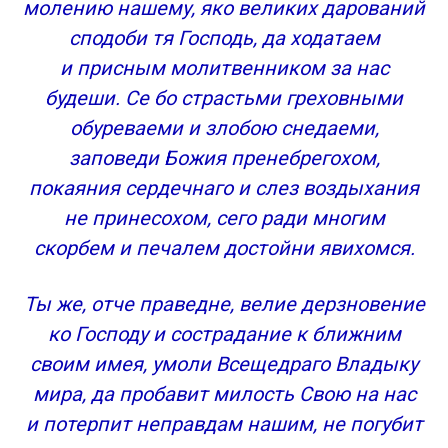
молению нашему, яко великих дарований
сподоби тя Господь, да ходатаем
и присным молитвенником за нас
будеши. Се бо страстьми греховными
обуреваеми и злобою снедаеми,
заповеди Божия пренебрегохом,
покаяния сердечнаго и слез воздыхания
не принесохом, сего ради многим
скорбем и печалем достойни явихомся.
Ты же, отче праведне, велие дерзновение
ко Господу и сострадание к ближним
своим имея, умоли Всещедраго Владыку
мира, да пробавит милость Свою на нас
и потерпит неправдам нашим, не погубит