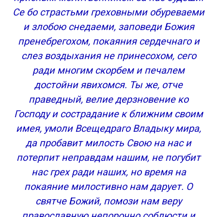
Се бо страстьми греховными обуреваеми
и злобою снедаеми, заповеди Божия
пренебрегохом, покаяния сердечнаго и
слез воздыхания не принесохом, сего
ради многим скорбем и печалем
достойни явихомся. Ты же, отче
праведный, велие дерзновение ко
Господу и сострадание к ближним своим
имея, умоли Всещедраго Владыку мира,
да пробавит милость Свою на нас и
потерпит неправдам нашим, не погубит
нас грех ради наших, но время на
покаяние милостивно нам дарует. О
святче Божий, помози нам веру
православную непорочно соблюсти и