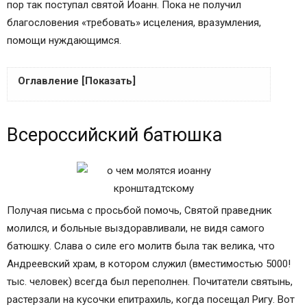
пор так поступал святой Иоанн. Пока не получил
благословения «требовать» исцеления, вразумления,
помощи нуждающимся.
Оглавление [Показать]
Всероссийский батюшка
Всероссийский батюшка
Смерть смиренного праведника
О чем просят Иоанна Кронштадтского?
Молитвы святому Иоанну Кронштадтскому
Молитва ко святому праведному
Иоанну, пресвитеру Кронштадтскому,
Получая письма с просьбой помочь, Святой праведник
чудотворцу
молился, и больные выздоравливали, не видя самого
Молитва Иоанну Кронштадтскому (2)
батюшку. Слава о силе его молитв была так велика, что
Молитва Иоанну Кронштадтскому (3)
Андреевский храм, в котором служил (вместимостью 5000!
БЛАГОДАРСТВЕННАЯ МОЛИТВА
тыс. человек) всегда был переполнен. Почитатели святынь,
МОЛИТВА ПРЕСВЯТОЙ БОГОРОДИЦЕ
растерзали на кусочки епитрахиль, когда посещал Ригу. Вот