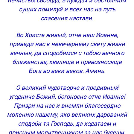
нечистых свобода, в нуждах и обстояниях
сущих помилуй и всех нас на путь
спасения настави.
Во Христе живый, отче наш Иоанне,
приведи нас к невечернему свету жизни
вечныя, да сподобимся с тобою вечного
блаженства, хваляще и превозносяще
Бога во веки веков. Аминь.
О великий чудотворче и предивный
угодниче Божий, богоносне отче Иоанне!
Призри на нас и внемли благосердно
молению нашему, яко великих дарований
сподоби тя Господь, да ходатаем и
присным молитвенником за нас будеши.