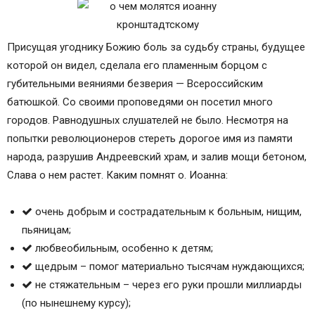
От пьянства
Об учении
От порчи
Присущая угоднику Божию боль за судьбу страны, будущее
От уныния
которой он видел, сделала его пламенным борцом с
губительными веяниями безверия — Всероссийским
батюшкой. Со своими проповедями он посетил много
городов. Равнодушных слушателей не было. Несмотря на
попытки революционеров стереть дорогое имя из памяти
народа, разрушив Андреевский храм, и залив мощи бетоном,
Слава о нем растет. Каким помнят о. Иоанна:
очень добрым и сострадательным к больным, нищим,
пьяницам;
любвеобильным, особенно к детям;
щедрым – помог материально тысячам нуждающихся;
не стяжательным – через его руки прошли миллиарды
(по нынешнему курсу);