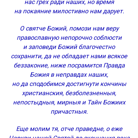
нас грех ради наших, но время
на покаяние милостивно нам дарует.
О святче Божий, помози нам веру
православную непорочно соблюсти
и заповеди Божий благочестно
сохранити, да не обладает нами всякое
беззаконие, ниже посрамится Правда
Божия в неправдах наших,
но да сподобимся достигнути кончины
христианския, безболезненныя,
непостыдныя, мирныя и Тайн Божиих
причастныя.
Еще молим тя, отче праведне, о еже