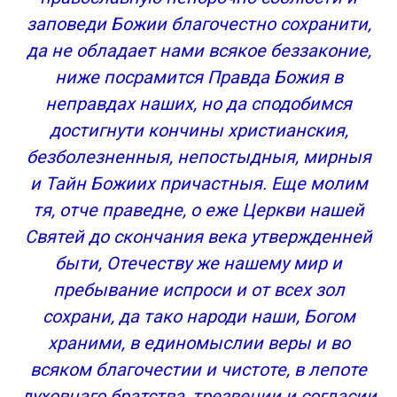
заповеди Божии благочестно сохранити,
да не обладает нами всякое беззаконие,
ниже посрамится Правда Божия в
неправдах наших, но да сподобимся
достигнути кончины христианския,
безболезненныя, непостыдныя, мирныя
и Тайн Божиих причастныя. Еще молим
тя, отче праведне, о еже Церкви нашей
Святей до скончания века утвержденней
быти, Отечеству же нашему мир и
пребывание испроси и от всех зол
сохрани, да тако народи наши, Богом
храними, в единомыслии веры и во
всяком благочестии и чистоте, в лепоте
духовнаго братства, трезвении и согласии