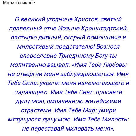
Молитва иконе
О великий угодниче Христов, святый
праведный отче Иоанне Кронштадтский,
пастырю дивный, скорый помощниче и
милостивый предстателю! Вознося
славословие Триединому Богу ты
молитвенно взывал: «Имя Тебе Любовь:
не отвергни меня заблуждающегося. Имя
Тебе Сила: укрепи меня изнемогающего и
падающего. Имя Тебе Свет: просвети
душу мою, омраченною житейскими
страстями. Имя Тебе Мир: умири
мятущуюся душу мою. Имя Тебе Милость:
не переставай миловать меня».