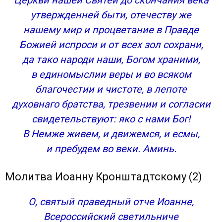
Церкви нашей Святей до скончания века
утвержденней быти, отечеству же
нашему мир и процветание в Правде
Божией испроси и от всех зол сохрани,
да тако народи наши, Богом храними,
в единомыслии веры и во всяком
благочестии и чистоте, в лепоте
духовнаго братства, трезвении и согласии
свидетельствуют: яко с нами Бог!
В Немже живем, и движемся, и есмы,
и пребудем во веки. Аминь.
Молитва Иоанну Кронштадтскому (2)
О, святый праведный отче Иоанне,
Всероссийский светильниче