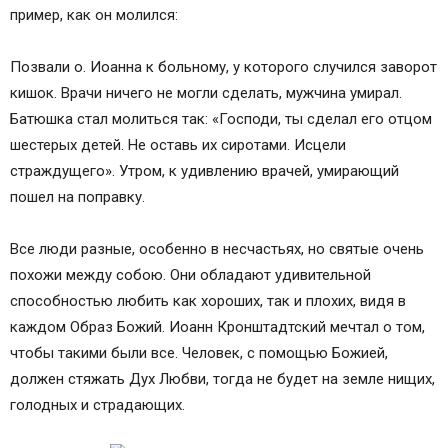
МОЛИТВА КО ГОСПОДУ
пример, как он молился:
МОЛИТВА УТРЕННЯЯ
МОЛИТВА ОТ ПЬЯНСТВА
Позвали о. Иоанна к больному, у которого случился заворот
МОЛИТВА ПО ВЫЗДОРОВЛЕНИИ
кишок. Врачи ничего не могли сделать, мужчина умирал.
МОЛИТВА О СПАСЕНИИ КОГО-ЛИБО ОТ
Батюшка стал молиться так: «Господи, ты сделал его отцом
ТЕЛЕСНОЙ СМЕРТИ
шестерых детей. Не оставь их сиротами. Исцели
МОЛИТВА О ГОРДЫХ И СТРОПТИВЫХ
страждущего». Утром, к удивлению врачей, умирающий
МОЛИТВА О ЗЛОБНЫХ
пошел на поправку.
МОЛИТВА О СРЕБРОЛЮБИВЫХ И ЖАДНЫХ
МОЛИТВА О ЗАВИСТЛИВЫХ
Все люди разные, особенно в несчастьях, но святые очень
МОЛИТВА К БОЖИЕЙ МАТЕРИ
похожи между собою. Они обладают удивительной
МОЛИТВА ОБ ИСЦЕЛЕНИИ КО ГОСПОДУ
способностью любить как хороших, так и плохих, видя в
Значение молитв Иоанну Кронштадтскому
каждом Образ Божий. Иоанн Кронштадтский мечтал о том,
Видео «Акафист святому праведному Иоанну
чтобы такими были все. Человек, с помощью Божией,
Кронштадтскому»
должен стяжать Дух Любви, тогда не будет на земле нищих,
Тексты для чтения
голодных и страдающих.
Об исцелении