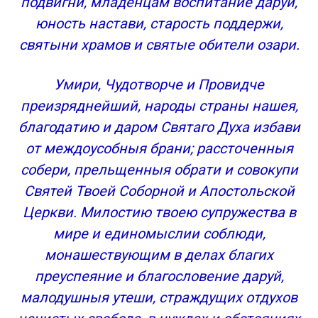
подвигни, младенцам воспитание даруй,
юность настави, старость поддержи,
святыни храмов и святые обители озари.
Умири, Чудотворче и Провидче
преизряднейший, народы страны нашея,
благодатию и даром Святаго Духа избави
от междоусобныя брани; рассточенныя
собери, прельщенныя обрати и совокупи
Святей Твоей Соборной и Апостольской
Церкви. Милостию твоею супружества в
мире и единомыслии соблюди,
монашествующим в делах благих
преуспеяние и благословение даруй,
малодушныя утеши, страждущих отдухов