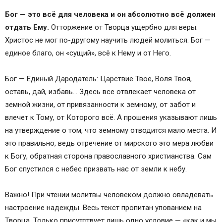
Бог — это всё для человека и он абсолютно всё должен
отдать Ему.
Отторжение от Творца ущербно для веры.
Христос не мог по-другому научить людей молиться. Бог —
единое благо, он «сущий», всё к Нему и от Него.
Бог — Единый Дародатель: Царствие Твое, Воля Твоя,
оставь, дай, избавь… Здесь все отвлекает человека от
земной жизни, от привязанности к земному, от забот и
влечет к Тому, от Которого всё. А прошения указывают лишь
на утверждение о том, что земному отводится мало места. И
это правильно, ведь отречение от мирского это мера любви
к Богу, обратная сторона православного христианства. Сам
Бог спустился с небес призвать нас от земли к небу.
Важно! При чтении молитвы человеком должно овладевать
настроение надежды. Весь текст пропитан упованием на
Творца. Только присутствует лишь одно условие — «как и мы