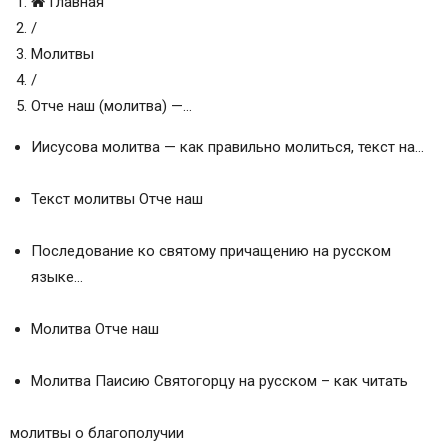
Главная
По-церковнославянски
/
Толкование Молитвы «Отче наш»
Молитвы
Три части молитвы
/
1-ое Призывание
Отче наш (молитва) —…
1-ое Прошение
2-ое Прошение
Иисусова молитва — как правильно молиться, текст на…
3-е Прошение
4-ое Прошение
Текст молитвы Отче наш
5-ое Прошение
6-ое Прошение
Последование ко святому причащению на русском
7-е Прошение
языке…
Славословие
Статьи на похожие темы:
Молитва Отче наш
Комментарии посетителей сайта
Добавить комментарий Отменить ответ
Молитва Паисию Святогорцу на русском – как читать
Православные молитвы ☦
4 молитвы «Отче наш» на русском языке
молитвы о благополучии