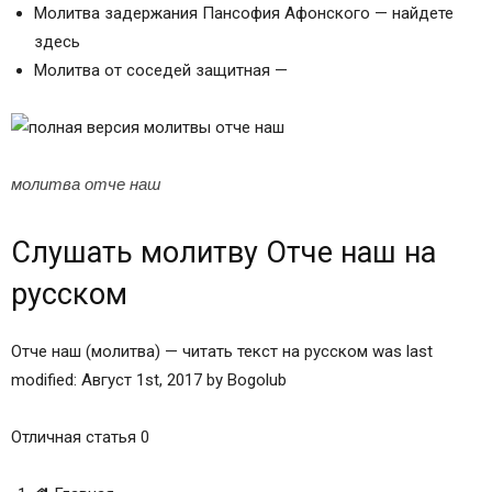
Молитва задержания Пансофия Афонского — найдете
Молитва Отче Наш на русском полностью
здесь
Слушать молитву Отче наш на русском
Молитва от соседей защитная —
11 комментариев
Оставить комментарий Cancel Reply
Похожие статьи
Молитва отче наш (полный текст).
молитва отче наш
Молитва Господня «Отче наш»
Правила прочтения
Слушать молитву Отче наш на
Православная молитва «Отче наш»
Главная мысль Молитвы Господней — от
русском
митрополита Вениамина (Федченкова)
Молитва Господня. Отче наш
Отче наш (молитва) — читать текст на русском was last
Молитва Господня. Отче наш
modified: Август 1st, 2017 by Bogolub
Молитва «Отче наш»: полный текст на русском
языке с комментариями
Отличная статья 0
Как правильно настроиться на молитву?
Текст молитвы господней