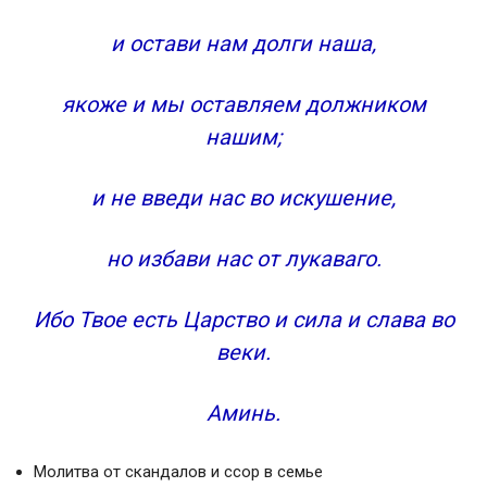
1-ое Прошение
2-ое Прошение
и остави нам долги наша,
3-е Прошение
4-ое Прошение
якоже и мы оставляем должником
5-ое Прошение
нашим;
6-ое Прошение
7-е Прошение
и не введи нас во искушение,
Славословие
Статьи на похожие темы:
Комментарии посетителей сайта
но избави нас от лукаваго.
Добавить комментарий Отменить ответ
Православные молитвы ☦
Ибо Твое есть Царство и сила и слава во
4 молитвы «Отче наш» на русском языке
веки.
Молитва Отче Наш от Матфея
Молитва Отче Наш от Луки
Аминь.
Молитва Господня (краткий вариант)
Молитва Господня. Отче наш
Молитва от скандалов и ссор в семье
Отче наш (молитва) — читать текст на русском