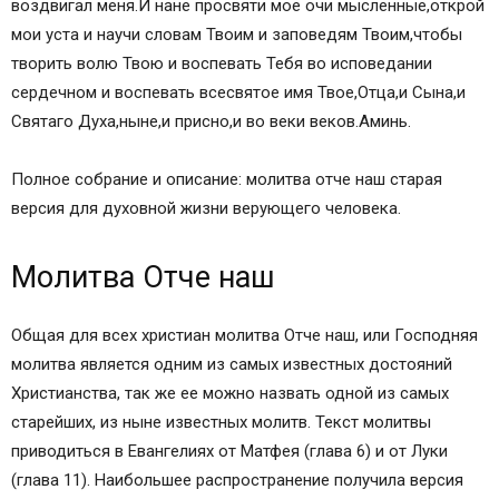
воздвигал меня.И нане просвяти мое очи мысленные,открой
мои уста и научи словам Твоим и заповедям Твоим,чтобы
творить волю Твою и воспевать Тебя во исповедании
сердечном и воспевать всесвятое имя Твое,Отца,и Сына,и
Святаго Духа,ныне,и присно,и во веки веков.Аминь.
Полное собрание и описание: молитва отче наш старая
версия для духовной жизни верующего человека.
Молитва Отче наш
Общая для всех христиан молитва Отче наш, или Господняя
молитва является одним из самых известных достояний
Христианства, так же ее можно назвать одной из самых
старейших, из ныне известных молитв. Текст молитвы
приводиться в Евангелиях от Матфея (глава 6) и от Луки
(глава 11). Наибольшее распространение получила версия