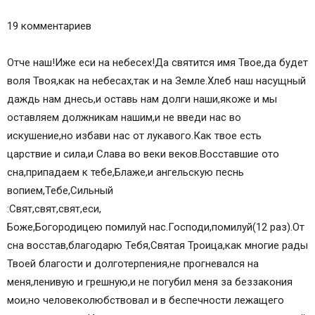
Молитва Отче Наш от Матфея
Молитва Отче Наш от Луки
19 комментариев
Молитва Господня (краткий вариант)
Отче наш (молитва) — читать текст на русском
Отче наш!Иже еси на небесех!Да святится имя Твое,да будет
Молитва Отче Наш на русском полностью
воля Твоя,как на небесах,так и на Земле.Хлеб наш насущный
Слушать молитву Отче наш на русском
даждь нам днесь,и оставь нам долги наши,якоже и мы
11 комментариев
оставляем должникам нашим,и не введи нас во
Оставить комментарий Cancel Reply
искушение,но избави нас от лукавого.Как твое есть
Похожие статьи
царствие и сила,и Слава во веки веков.Восставшие ото
сна,припадаем к тебе,Блаже,и ангельскую песнь
вопием,Тебе,Сильный­
:Свят,свят,свят,еси,­
Боже,Богородицею помилуй нас.Господи,помилуй(12 раз).От
сна восстав,благодарю Тебя,Святая Троица,как многие рады
Твоей благости и долготерпения,не прогневался на
меня,ленивую и грешную,и не погубил меня за беззакония
мои;но человеколюбствовал и в беспечности лежащего