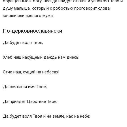
обращённые к богу, всегда найдут отклик и успокоят тело и
душу малыша, который с робостью проговорит слова,
юноши или зрелого мужа.
По-церковнославянски
Да будет воля Твоя,
Хлеб наш насу́щный даждь нам днесь;
Отче наш, сущий на небесах!
Да святится имя Твое;
Да приидет Царствие Твое;
Да будет воля Твоя и на земле, как на небе;