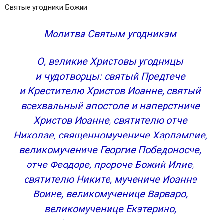
Святые угодники Божии
Молитва Cвятым угодникам
О, великие Христовы угодницы
и чудотворцы: святый Предтече
и Крестителю Христов Иоанне, святый
всехвальный апостоле и наперстниче
Христов Иоанне, святителю отче
Николае, священномучениче Харлампие,
великомучениче Георгие Победоносче,
отче Феодоре, пророче Божий Илие,
святителю Никите, мучениче Иоанне
Воине, великомученице Варваро,
великомученице Екатерино,