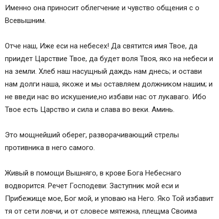
Именно она приносит облегчение и чувство общения с о
Всевышним.
Отче наш, Иже еси на небесех! Да святится имя Твое, да
приидет Царствие Твое, да будет воля Твоя, яко на небеси и
на земли. Хлеб наш насущный даждь нам днесь; и остави
нам долги наша, якоже и мы оставляем должником нашим; и
не введи нас во искушение,но избави нас от лукаваго. Ибо
Твое есть Царство и сила и слава во веки. Аминь.
Это мощнейший оберег, разворачивающий стрелы
противника в него самого.
Живый в помощи Вышняго, в крове Бога Небеснаго
водворится. Речет Господеви: Заступник мой еси и
Прибежище мое, Бог мой, и уповаю на Него. Яко Той избавит
тя от сети ловчи, и от словесе мятежна, плещма Своима