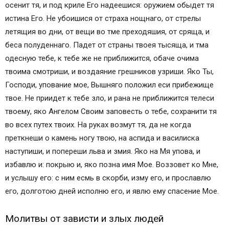
осенит тя, и под криле Его надеешися: оружием обыдет тя
истина Его. Не убоишися от страха нощнаго, от стрелы
летящия во дни, от вещи во тме преходяшия, от сряща, и
беса полуденнаго. Падет от страны твоея тысяща, и тма
одесную тебе, к тебе же не приближится, обаче очима
твоима смотриши, и воздаяние грешников узриши. Яко Ты,
Господи, упование мое, Вышняго положил еси прибежище
твое. Не приидет к тебе зло, и рана не приближится телеси
твоему, яко Ангелом Своим заповесть о тебе, сохранити тя
во всех путех твоих. На руках возмут тя, да не когда
преткнеши о камень ногу твою, на аспида и василиска
наступиши, и попереши льва и змия. Яко на Мя упова, и
избавлю и: покрыю и, яко позна имя Мое. Воззовет ко Мне,
и услышу его: с ним есмь в скорби, изму его, и прославлю
его, долготою дней исполню его, и явлю ему спасение Мое.
Молитвы от зависти и злых людей