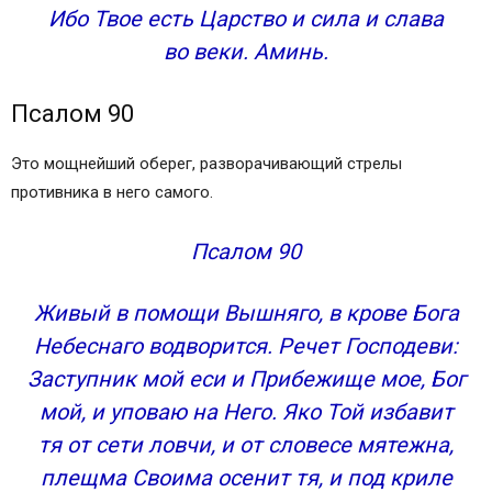
Ибо Твое есть Царство и сила и слава
Похожие темы
во веки. Аминь.
Предыдущая запись
Следующая запись
Поделитесь страницей в социальных сетях
Псалом 90
Это мощнейший оберег, разворачивающий стрелы
противника в него самого.
Псалом 90
Живый в помощи Вышняго, в крове Бога
Небеснаго водворится. Речет Господеви:
Заступник мой еси и Прибежище мое, Бог
мой, и уповаю на Него. Яко Той избавит
тя от сети ловчи, и от словесе мятежна,
плещма Своима осенит тя, и под криле