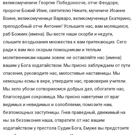
великомучениче Георгие Победоносче, отче Феодоре,
пророче Божий Илие, святителю Никите, мучениче Иоанне
Воине, великомученице Варваро, великомученице Екатерино,
преподобный отче Антоние! Услышите нас, вам молящихся,
раб Божиих (имена). Вы весте наши скорби и недуги,
слышите воздыхания множества к вам притекающих. Сего
ради к вам яко скорым помощникам и теплым
молитвенникам нашим зовем: не оставляйте нас (имена)
вашим у Бога ходатайством. Мы присно заблуждаем от пути
спасения, руководите нас, милостивые наставницы. Мы
немощны есмы в вере, утвердите нас, правоверия учители.
Мы зело убози сотворихомся добрых дел, обогатите нас,
благосердия сокровища. Мы присно наветуеми от враг
видимых и невидимых и озлобляеми, помозите нам,
безпомощных заступницы. Гнев праведный, движимый на
ны за беззакония наша, отвратите от нас вашим
ходатайством у престола Судии Бога, Емуже вы предстоите