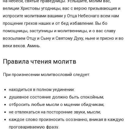
на небеси, святые праведницы. Услышите, молим вас,
велиции Христовы угодницы, вас с верою призывающия и
испросите молитвами вашими у Отца Небеснаго всем нам
прощение грехов наших и от бед избавление. Вы бо
помощницы, заступницы и молитвенницы, и о вас славу
возсылаем Отцу и Сыну и Святому Духу, ныне и присно и во
веки веков. Аминь.
Правила чтения молитв
При произнесении молитвословий следует:
находиться в полном уединении:
душевное состояние должно быть спокойным;
отбросить любые мысли о мщении обидчикам;
не отвлекаться на посторонние звуки, мысли;
каждое слово произносить осознанно, вникая в каждую
проговариваемую фразу.