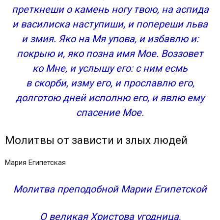
преткнеши о камень ногу твою, на аспида
и василиска наступиши, и попереши льва
и змия. Яко на Мя упова, и избавлю и:
покрыю и, яко позна имя Мое. Воззовет
ко Мне, и услышу его: с ним есмь
в скорби, изму его, и прославлю его,
долготою дней исполню его, и явлю ему
спасение Мое.
Молитвы от зависти и злых людей
Мария Египетская
Молитва преподобной Марии Египетской
О великая Христова угодница,