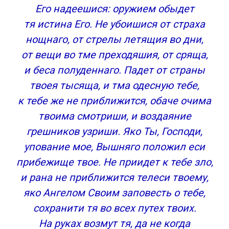
Его надеешися: оружием обыдет
тя истина Его. Не убоишися от страха
нощнаго, от стрелы летящия во дни,
от вещи во тме преходяшия, от сряща,
и беса полуденнаго. Падет от страны
твоея тысяща, и тма одесную тебе,
к тебе же не приближится, обаче очима
твоима смотриши, и воздаяние
грешников узриши. Яко Ты, Господи,
упование мое, Вышняго положил еси
прибежище твое. Не приидет к тебе зло,
и рана не приближится телеси твоему,
яко Ангелом Своим заповесть о тебе,
сохранити тя во всех путех твоих.
На руках возмут тя, да не когда