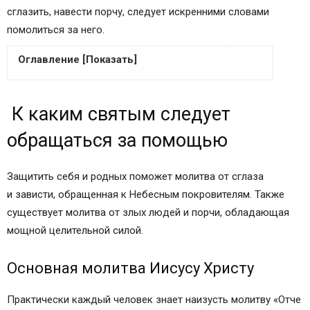
сглазить, навести порчу, следует искренними словами
помолиться за него.
Оглавление [Показать]
К каким святым следует обращаться
К каким святым следует
за помощью
Основная молитва Иисусу Христу
обращаться за помощью
Псалом 90
Молитвы от зависти и злых людей
Защитить себя и родных поможет молитва от сглаза
Правила чтения молитв
и зависти, обращенная к Небесным покровителям. Также
В чем сходство зависти, порчи и сглаза
существует молитва от злых людей и порчи, обладающая
Основные признаки сглаза и порчи
мощной целительной силой.
Советы специалистов
Православная молитва от сглаза, зависти, порчи
Основная молитва Иисусу Христу
и злых людей
К каким святым следует обращаться за
Практически каждый человек знает наизусть молитву «Отче