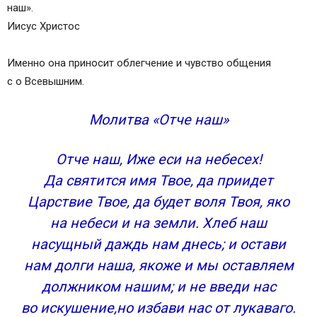
помощью
наш».
Основная молитва Иисусу Христу
Иисус Христос
Молитвы от зависти и злых людей
Правила чтения молитв
Именно она приносит облегчение и чувство общения
В чем сходство зависти, порчи и сглаза
с о Всевышним.
Основные признаки сглаза и порчи
Советы специалистов
Молитва «Отче наш»
Православные молитвы от врагов и злых людей
Как просить помощи от злых людей?
Отче наш, Иже еси на небесех!
Молитвы от врагов видимых и невидимых
Да святится имя Твое, да приидет
В экстренных случаях
Царствие Твое, да будет воля Твоя, яко
Молитва от завистников и недоброжелателей
на небеси и на земли. Хлеб наш
Другие виды защищающих молитв:
Молитвы от зависти: комментарии
насущный даждь нам днесь; и остави
Комментариев — 3,
нам долги наша, якоже и мы оставляем
Молитва от зависти Господу Богу
должником нашим; и не введи нас
Молитва от зависти Николаю Чудотворцу
во искушение,но избави нас от лукаваго.
Молитва от зависти Матроне Московской