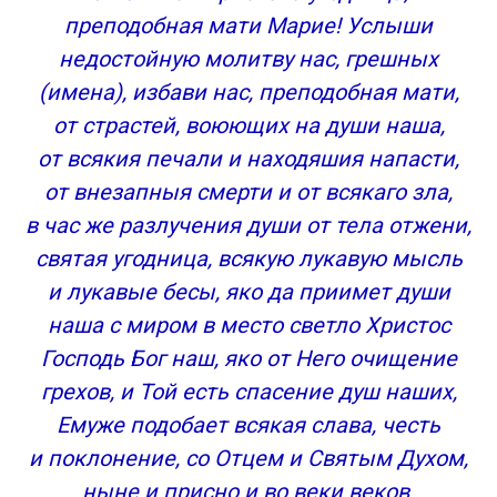
преподобная мати Марие! Услыши
недостойную молитву нас, грешных
(имена), избави нас, преподобная мати,
от страстей, воюющих на души наша,
от всякия печали и находяшия напасти,
от внезапныя смерти и от всякаго зла,
в час же разлучения души от тела отжени,
святая угодница, всякую лукавую мысль
и лукавые бесы, яко да приимет души
наша с миром в место светло Христос
Господь Бог наш, яко от Него очищение
грехов, и Той есть спасение душ наших,
Емуже подобает всякая слава, честь
и поклонение, со Отцем и Святым Духом,
ныне и присно и во веки веков.