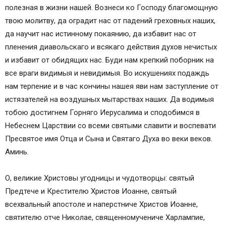
полезная в жизни нашей. Вознеси ко Господу благомощную
твою молитву, да оградит нас от падений греховных наших,
да научит нас истинному покаянию, да избавит нас от
пленения диавольскаго и всякаго действия духов нечистых
и избавит от обидящих нас. Буди нам крепкий поборник на
все враги видимыя и невидимыя. Во искушениях подаждь
нам терпение и в час кончины нашея яви нам заступление от
истязателей на воздушных мытарствах наших. Да водимыя
тобою достигнем Горняго Иерусалима и сподобимся в
Небеснем Царствии со всеми святыми славити и воспевати
Пресвятое имя Отца и Сына и Святаго Духа во веки веков.
Аминь.
О, великие Христовы угодницы и чудотворцы: святый
Предтече и Крестителю Христов Иоанне, святый
всехвальный апостоле и наперстниче Христов Иоанне,
святителю отче Николае, священномучениче Харлампие,