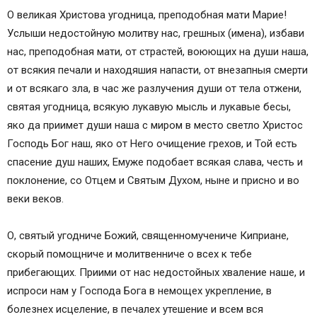
О великая Христова угодница, преподобная мати Марие!
Услыши недостойную молитву нас, грешных (имена), избави
нас, преподобная мати, от страстей, воюющих на души наша,
от всякия печали и находяшия напасти, от внезапныя смерти
и от всякаго зла, в час же разлучения души от тела отжени,
святая угодница, всякую лукавую мысль и лукавые бесы,
яко да приимет души наша с миром в место светло Христос
Господь Бог наш, яко от Него очищение грехов, и Той есть
спасение душ наших, Емуже подобает всякая слава, честь и
поклонение, со Отцем и Святым Духом, ныне и присно и во
веки веков.
О, святый угодниче Божий, священномучениче Киприане,
скорый помощниче и молитвенниче о всех к тебе
прибегающих. Приими от нас недостойных хваление наше, и
испроси нам у Господа Бога в немощех укрепление, в
болезнех исцеление, в печалех утешение и всем вся