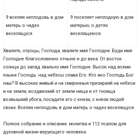
9 вселяя неплодовь в дом
9 поселяет неплодную в дом
матерь о чадех
матерью, о детях
веселящуся.
веселящеюся.
Хвалите, отроцы, Господа, хвалите имя Господне. Буди имя
Господне благословенно отныне и до века. От восток
солнца до запад хвально имя Господне. Высок над всеми
языки Господь: над небесы слава Его. Кто яко Господь Бог
наш? В высоких живый и на смиренныя призираяй на небеси
и на земли, воздвизаяй от земли нища и от гноища
возвышаяй убога, посадити его с князи, с князи людей
своих. Вселяя неплодовь в дом матерь о чадех веселящуся.
Полное собрание и описание: молитва и 112 псалом для
духовной жизни верующего человека.