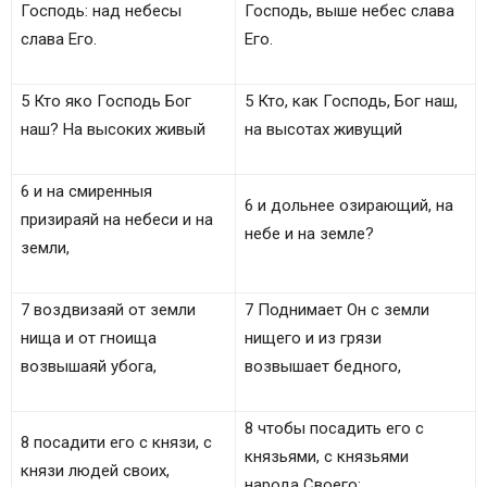
Господь: над небесы
Господь, выше небес слава
слава Его.
Его.
5 Кто яко Господь Бог
5 Кто, как Господь, Бог наш,
наш? На высоких живый
на высотах живущий
6 и на смиренныя
6 и дольнее озирающий, на
призираяй на небеси и на
небе и на земле?
земли,
7 воздвизаяй от земли
7 Поднимает Он с земли
нища и от гноища
нищего и из грязи
возвышаяй убога,
возвышает бедного,
8 чтобы посадить его с
8 посадити eго с князи, с
князьями, с князьями
князи людей своих,
народа Своего;