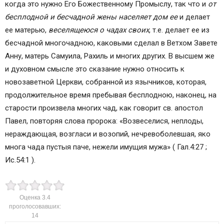
когда это нужно Его Божественному Промыслу, так что и
от
бесплодной и бесчадной жены населяет дом ее
и делает
ее матерью,
веселящеюся о чадах своих
, т.е. делает ее из
бесчадной многочадною, каковыми сделал в Ветхом Завете
Анну, матерь Самуила, Рахиль и многих других. В высшем же
и духовном смысле это сказание нужно относить к
новозаветной Церкви, собранной из язычников, которая,
продолжительное время пребывая бесплодною, наконец, на
старости произвела многих чад, как говорит св. апостол
Павел, повторяя слова пророка: «Возвеселися, неплоды,
нераждающая, возгласи и возопий, нечревоболевшая, яко
многа чада пустыя паче, нежели имущия мужа» ( Гал.4:27 ;
Ис.54:1 ).
Оценка
3.4
проголосовавших:
14