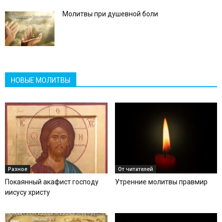
Молитвы при душевной боли
НОВЫЕ МОЛИТВЫ
Разное
От читателей
Покаянный акафист господу
Утренние молитвы правмир
иисусу христу