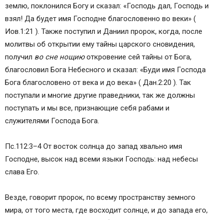
землю, поклонился Богу и сказал: «Господь дал, Господь и
взял! Да будет имя Господне благословенно во веки» (
Иов.1:21 ). Также поступил и Даниил пророк, когда, после
молитвы об открытии ему тайны царского сновидения,
получил
во сне нощию
откровение сей тайны от Бога,
благословил Бога Небесного и сказал: «Буди имя Господа
Бога благословено от века и до века» ( Дан.2:20 ). Так
поступали и многие другие праведники, так же должны
поступать и мы все, признающие себя рабами и
служителями Господа Бога.
Пс.112:3–4 От восток солнца до запад хвально имя
Господне, высок над всеми языки Господь: над небесы
слава Его.
Везде, говорит пророк, по всему пространству земного
мира, от того места, где восходит солнце, и до запада его,