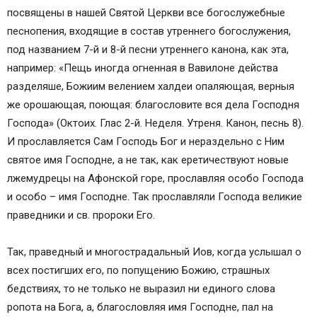
посвящены в нашей Святой Церкви все богослужебные
песнопения, входящие в состав утреннего богослужения,
под названием 7-й и 8-й песни утреннего канона, как эта,
например: «Пещь иногда огненная в Вавилоне действа
разделяше, Божиим велением халдеи опаляющая, верныя
же орошающая, поющая: благословите вся дела Господня
Господа» (Октоих. Глас 2-й. Неделя. Утреня. Канон, песнь 8).
И прославляется Сам Господь Бог и нераздельно с Ним
святое имя Господне, а не так, как еретичествуют новые
лжемудрецы на Афонской горе, прославляя особо Господа
и особо – имя Господне. Так прославляли Господа великие
праведники и св. пророки Его.
Так, праведный и многострадальный Иов, когда услышал о
всех постигших его, по попущению Божию, страшных
бедствиях, то не только не выразил ни единого слова
ропота на Бога, а, благословляя имя Господне, пал на