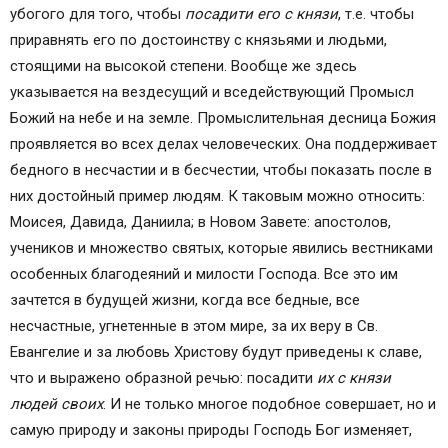
убогого для того, чтобы
посадити его с князи
, т.е. чтобы
приравнять его по достоинству с князьями и людьми,
стоящими на высокой степени. Вообще же здесь
указывается на вездесущий и вседействующий Промысл
Божий на небе и на земле. Промыслительная десница Божия
проявляется во всех делах человеческих. Она поддерживает
бедного в несчастии и в бесчестии, чтобы показать после в
них достойный пример людям. К таковым можно относить:
Моисея, Давида, Даниила; в Новом Завете: апостолов,
учеников и множество святых, которые явились вестниками
особенных благодеяний и милости Господа. Все это им
зачтется в будущей жизни, когда все бедные, все
несчастные, угнетенные в этом мире, за их веру в Св.
Евангелие и за любовь Христову будут приведены к славе,
что и выражено образной речью: посадити
их с князи
людей своих
. И не только многое подобное совершает, но и
самую природу и законы природы Господь Бог изменяет,