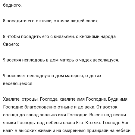
бедного,
8 посадити eго с князи, с князи людей своих,
8 чтобы посадить его с князьями, с князьями народа
Своего;
9 вселяя неплодовь в дом матерь о чадех веселящуся.
9 поселяет неплодную в дом матерью, о детях
веселящеюся.
Хвалите, отроцы, Господа, хвалите имя Господне. Буди имя
Господне благословенно отныне и до века. От восток
солнца до запад хвально имя Господне. Высок над всеми
языки Господь: над небесы слава Его. Кто яко Господь Бог
наш? В высоких живый и на смиренныя призираяй на небеси