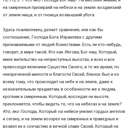
на смиренныя призираяй на небеси и на земли: воздвизаяй
от земли нища, и от гноища возвышаяй убога.
Здесь псалмопевец делает сравнение, или как бы
соотношение, Господа Бога Израилева с другими
признаваемыми от людей божествами. Есть ли кто-нибудь,
говорит, в мире такой, Кто как Иегова, Бог наш, Который,
имея жительство на неприступных высотах, и всех и все
превосходя величием Существа Своего, в то же время, по
неизреченной милости и благости Своей, близок был и ко
всему тому, что происходит на небе и на земле, даже к
незначительным предметам, в особенности же к людям,
кротким и смиренным; Который, восседая на высоте,
преклоняется, чтобы видеть то, что на небесах и на земле?
Кто, яко Господь
, Который
на небеси
унизил гордых ангелов
и сатану, и на земли воззрел на смиренных и праведных и
возвел их к соучастию в вечной славе Своей, Который на