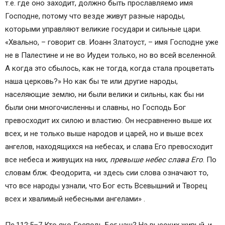
т.е. где оно заходит, должно быть прославляемо имя
Господне, потому что везде живут разные народы,
которыми управляют великие государи и сильные цари.
«Хвально, – говорит св. Иоанн Златоуст, – имя Господне уже
не в Палестине и не во Иудеи только, но во всей вселенной.
А когда это сбылось, как не тогда, когда стала процветать
наша церковь?» Но как бы те или другие народы,
населяющие землю, ни были велики и сильны, как бы ни
были они многочисленны и славны, но Господь Бог
превосходит их силою и властию. Он несравненно выше их
всех, и не только выше народов и царей, но и выше всех
ангелов, находящихся на небесах, и слава Его превосходит
все небеса и живущих на них,
превыше небес слава Его
. По
словам блж. Феодорита, «и здесь сии слова означают то,
что все народы узнали, что Бог есть Всевышний и Творец
всех и хвалимый небесными ангелами» .
Пс.112:5–7 Кто яко Господь Бог наш? На высоких живый, и