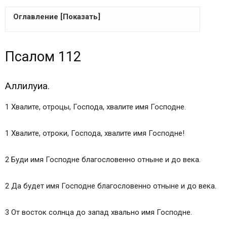
Оглавление [Показать]
Аллилуиа
Псалом 112
Аллилуиа.
Псалом 112
Аллилуиа.
Аллилуиа.
Рейтинг топ блогов рунета
1 Хвалите, отроцы, Господа, хвалите имя Господне.
112 ПСАЛОМ ОТ БЕДНОСТИ.
112 ПСАЛОМ ОТ БЕДНОСТИ.
1 Хвалите, отроки, Господа, хвалите имя Господне!
112 ПСАЛОМ ОТ БЕДНОСТИ.
Оставить комментарий
2 Буди имя Господне благословенно отныне и до века.
Вы авторизовались на сайте
А. П. Лопухин. Толковая Библия. Псалтирь
2 Да будет имя Господне благословенно отныне и до века.
Псалом 112
Объяснение священной книги псалмов
3 От восток солнца до запад хвально имя Господне.