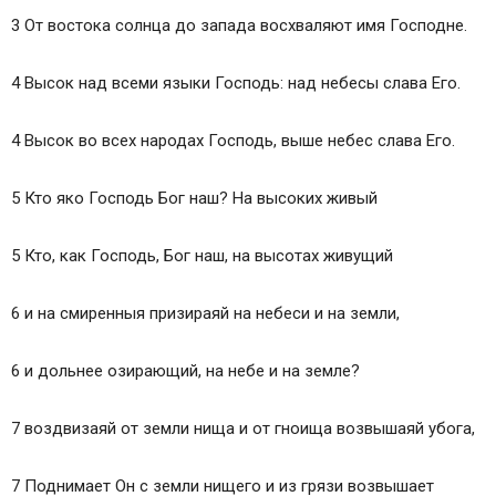
3 От востока солнца до запада восхваляют имя Господне.
4 Высок над всеми языки Господь: над небесы слава Его.
4 Высок во всех народах Господь, выше небес слава Его.
5 Кто яко Господь Бог наш? На высоких живый
5 Кто, как Господь, Бог наш, на высотах живущий
6 и на смиренныя призираяй на небеси и на земли,
6 и дольнее озирающий, на небе и на земле?
7 воздвизаяй от земли нища и от гноища возвышаяй убога,
7 Поднимает Он с земли нищего и из грязи возвышает