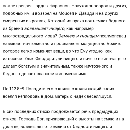
земле презрел гордых фараонов, Навуходоносоров и других,
подобных им, и воззрел на Моисея и Давида и на других
смиренных и кротких, Который из праха подъемлет бедного,
из брения
возвышает нищего
, как например
многострадального Иова?
Землею и гноищем
псалмопевец
называет ничтожество и прославляет могущество Божие,
которое легко изменяет вещи, во что Ему угодно, как
изъясняет блж. Феодорит, «и нищего и ничего не значащего
делает богатым и значительным, также ничтожного и
бедного делает славным и знаменитым» .
Пс.112:8–9 Посадити его с князи, с князи людий своих:
вселяя неплодовь в дом, матерь о чадех веселящуся.
В сих последних стихах продолжается речь предыдущих
стихов. Господь Бог, призирающий с высоты на землю и на
дела ее, возвышает от земли и от бедности нищего и