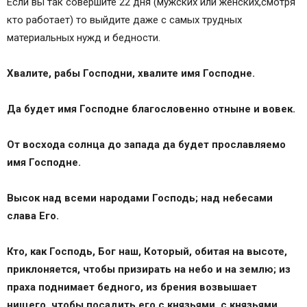
Если вы так совершите 22 дня (мужских или женских,смотря
кто работает) то выйдите даже с самых трудных
материальных нужд и бедности.
Хвалите, рабы Господни, хвалите имя Господне.
Да будет имя Господне благословенно отныне и вовек.
От восхода солнца до запада да будет прославляемо
имя Господне.
Высок над всеми народами Господь; над небесами
слава Его.
Кто, как Господь, Бог наш, Который, обитая на высоте,
приклоняется, чтобы призирать на небо и на землю; из
праха поднимает бедного, из брения возвышает
нищего, чтобы посадить его с князьями, с князьями