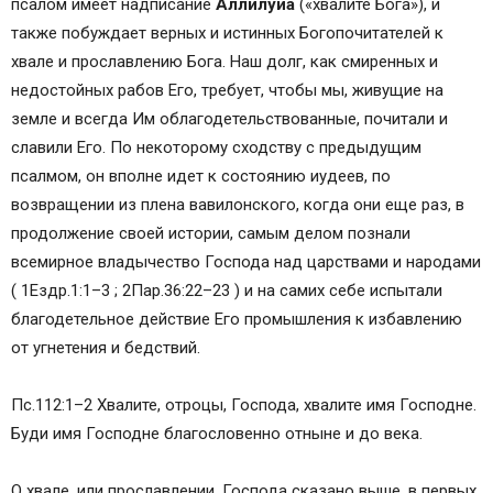
псалом имеет надписание
Аллилуиа
(«хвалите Бога»), и
также побуждает верных и истинных Богопочитателей к
хвале и прославлению Бога. Наш долг, как смиренных и
недостойных рабов Его, требует, чтобы мы, живущие на
земле и всегда Им облагодетельствованные, почитали и
славили Его. По некоторому сходству с предыдущим
псалмом, он вполне идет к состоянию иудеев, по
возвращении из плена вавилонского, когда они еще раз, в
продолжение своей истории, самым делом познали
всемирное владычество Господа над царствами и народами
( 1Ездр.1:1–3 ; 2Пар.36:22–23 ) и на самих себе испытали
благодетельное действие Его промышления к избавлению
от угнетения и бедствий.
Пс.112:1–2 Хвалите, отроцы, Господа, хвалите имя Господне.
Буди имя Господне благословенно отныне и до века.
О хвале, или прославлении, Господа сказано выше, в первых