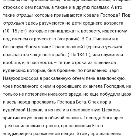
строках о сем псалме, а также и в других псалмах. А кто
такие
отроцы
, которые призываются к хвале Господа? Под
отроками
здесь разумеются не дети среднего возраста
(10–15 лет), которые принадлежат к возрасту, известному
под именем отроческого («отроки»). В Св. Писании и в
богослужебном языке Православной Церкви
отроками
называются чаще всего рабы ( Пс.134:1 ), или служители
вообще, и, в частности, – те три отрока из пленников
иудейских, которые, быв брошены по повелению царя
Навуходоносора в раскаленную огнем печь вавилонскую,
чрез посланного к ним и оросившего их ангела Господня, не
только не потерпели никакого вреда, но еще побудили царя
и весь народ прославить Господа Бога. С тех пор в
иудейской Церкви, а из нее и в новозаветную Церковь
христианскую вошел обычай славить Господа Бога чрез
трех вавилонских отроков, прославивших Его в
«седмерицею разжженной пещи». Этому прославлению