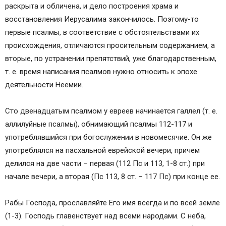
раскрыта и обличена, и дело построения храма и
восстановления Иерусалима закончилось. Поэтому-то
первые псалмы, в соответствие с обстоятельствами их
происхождения, отличаются просительным содержанием, а
вторые, по устранении препятствий, уже благодарственным,
т. е. время написания псалмов нужно относить к эпохе
деятельности Неемии.
Сто двенадцатым псалмом у евреев начинается галлел (т. е.
аллилуйные псалмы), обнимающий псалмы 112-117 и
употреблявшийся при богослужении в новомесячие. Он же
употреблялся на пасхальной еврейской вечери, причем
делился на две части – первая (112 Пс и 113, 1-8 ст.) при
начале вечери, а вторая (Пс 113, 8 ст. – 117 Пс) при конце ее.
Рабы Господа, прославляйте Его имя всегда и по всей земле
(1-3). Господь главенствует над всеми народами. С неба,