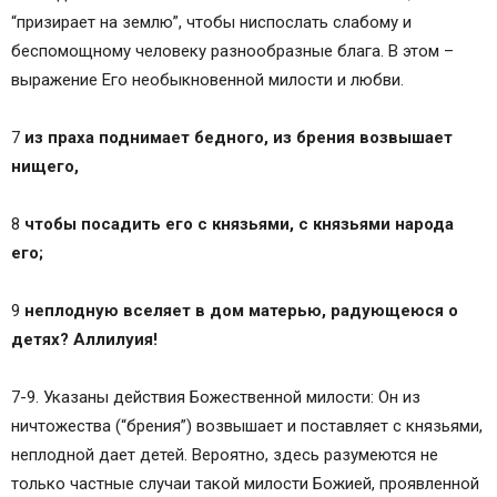
“призирает на землю”, чтобы ниспослать слабому и
беспомощному человеку разнообразные блага. В этом –
выражение Его необыкновенной милости и любви.
7
из праха поднимает бедного, из брения возвышает
нищего,
8
чтобы посадить его с князьями, с князьями народа
его;
9
неплодную вселяет в дом матерью, радующеюся о
детях? Аллилуия!
7-9. Указаны действия Божественной милости: Он из
ничтожества (“брения”) возвышает и поставляет с князьями,
неплодной дает детей. Вероятно, здесь разумеются не
только частные случаи такой милости Божией, проявленной