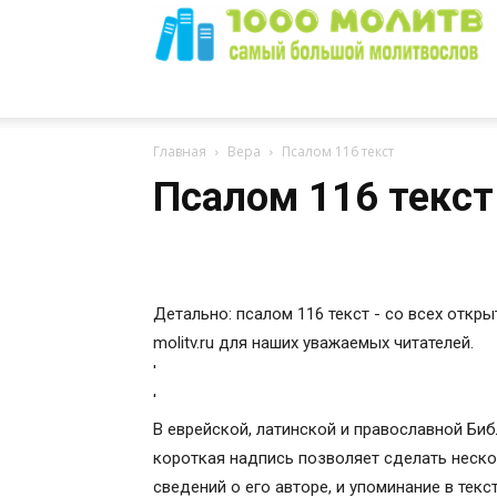
1000
Главная
Вера
Псалом 116 текст
Псалом 116 текст
Молитв
Детально: псалом 116 текст - со всех откры
molitv.ru для наших уважаемых читателей.
'
'
В еврейской, латинской и православной Биб
короткая надпись позволяет сделать неско
сведений о его авторе, и упоминание в тек