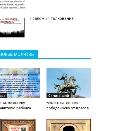
Псалом 31 толкование
НОВЫЕ МОЛИТВЫ
ера
От читателей
олитва ангелу
Молитвы георгию
ранителю ребенка
победоносцу от врагов