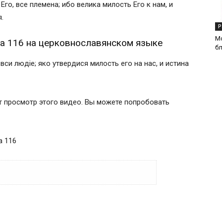
Его, все племена; ибо велика милость Его к нам, и
.
Р
М
а 116 на церковнославянском языке
б
вси людiе; яко утвердися милость eго на нас, и истина
т просмотр этого видео. Вы можете попробовать
а 116
 на современном русском языке
салом 116 на русском языке
6 на церковнославянском языке