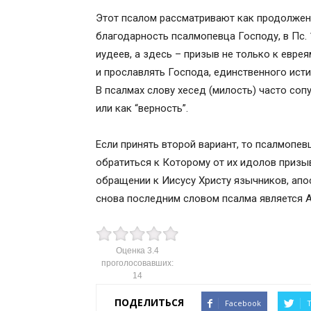
Толкование Псалма 116
Этот псалом рассматривают как продолжени
благодарность псалмопевца Господу, в Пс. 
иудеев, а здесь – призыв не только к евре
и прославлять Господа, единственного исти
В псалмах слову хесед (милость) часто соп
или как “верность”.
Если принять второй вариант, то псалмопе
обратиться к Которому от их идолов призы
обращении к Иисусу Христу язычников, апост
снова последним словом псалма является А
Оценка
3.4
проголосовавших:
14
ПОДЕЛИТЬСЯ
Facebook
T