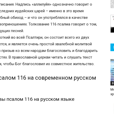
писания. Надпись «аллилуйя» однозначно говорит о
следних иудейских царей – именно в это время
бный обиход – и что он употреблялся в качестве
твоприношениях. Толкование 116 псалма говорит о том,
дущих песней.
откий во всей Псалтири, он состоит всего из двух
ется, и является очень простой хвалебной молитвой
и призыв ко всем народам благословить и благодарить
стях. В православной церкви читать и слушать текст
 чтобы Бог благословил их совместное жительство.
салом 116 на современном русском
В
М
х
вы псалом 116 на русском языке