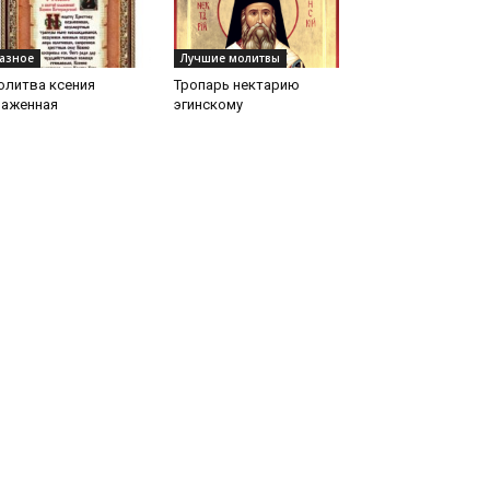
азное
Лучшие молитвы
олитва ксения
Тропарь нектарию
лаженная
эгинскому