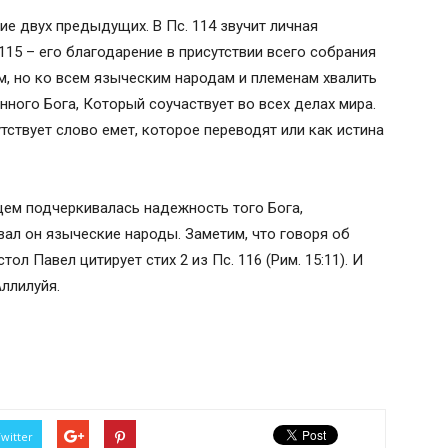
е двух предыдущих. В Пс. 114 звучит личная
115 – его благодарение в присутствии всего собрания
ям, но ко всем языческим народам и племенам хвалить
нного Бога, Который соучаствует во всех делах мира.
утствует слово емет, которое переводят или как истина
вцем подчеркивалась надежность того Бога,
вал он языческие народы. Заметим, что говоря об
ол Павел цитирует стих 2 из Пс. 116 (Рим. 15:11). И
ллилуйя.
witter