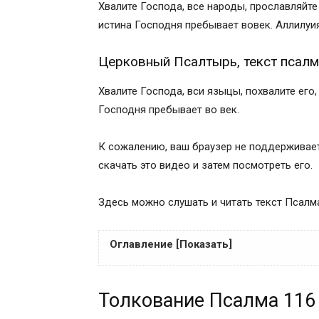
Хвалите Господа, все народы, прославляйте 
истина Господня пребывает вовек. Аллилуия
Церковный Псалтырь, текст псалм
Хвалите Господа, вси языцы, похвалите eго, 
Господня пребывает во век.
К сожалению, ваш браузер не поддерживае
скачать это видео и затем посмотреть его.
Здесь можно слушать и читать текст Псалм
Оглавление [Показать]
Слушать на видео молитву псалом 116
Толкование Псалма 116
Читать православный текст молитвы п
Церковный Псалтырь, текст псалма 11