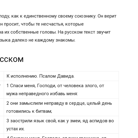
оду, как к единственному своему союзнику. Он верит
Он просит, чтобы те несчастья, которые
а их собственные головы. На русском текст звучит
языка далеко не каждому знакомы.
усском
К исполнению. Псалом Давида.
т
1 Спаси меня, Господи, от человека злого, от
мужа неправедного избавь меня:
2 они замыслили неправду в сердце, целый день
готовились к битвам;
3 заострили язык свой, как у змеи, яд аспидов во
устах их.