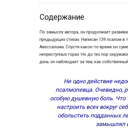
Содержание
Содержание
Текст псалома 139 на русском
Толкование 139 псалома
Для чего читают
По замыслу автора, он продолжает развива
В конец, псалом Давиду
предыдущих стихах. Написан 139 псалом в 
К исполнению. Псалом Давида.
Авессалома. Спустя какое-то время он сум
Христианский псалом 139: молитва за 
неприступных горах. Но до тех пор окружа
Слушать на видео молитву псалом 139 
день он наблюдает за тем, как собственный
Читать церковный текст молитвы псало
Православный Псалтырь, псалом 139 т
Ни одно действие недо
псалмопевца. Очевидно, р
особую душевную боль. Что
настроить всех вокруг се
обольстить подданных ле
замышлял в