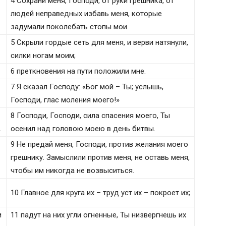
4 Сохрани меня, Господи, от руки грешника, от
людей неправедных избавь меня, которые
задумали поколебать стопы мои.
5 Скрыли гордые сеть для меня, и верви натянули,
силки ногам моим;
6 преткновения на пути положили мне.
7 Я сказал Господу: «Бог мой – Ты; услышь,
Господи, глас моления моего!»
8 Господи, Господи, сила спасения моего, Ты
.
осенил над головою моею в день битвы.
9 Не предай меня, Господи, против желания моего
грешнику. Замыслили против меня, не оставь меня,
чтобы им никогда не возвыситься.
10 Главное для круга их – труд уст их – покроет их;
и
11 падут на них угли огненные, Ты низвергнешь их