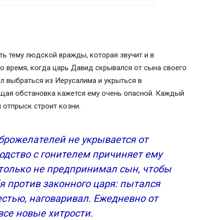
ть тему людской вражды, которая звучит и в
то время, когда царь Давид скрывался от сына своего
ел выбраться из Иерусалима и укрыться в
главу семьи
ющая обстановка кажется ему очень опасной. Каждый
на русском языке
 отпрыск строит козни.
м 139 на русском языке
екст на церковно славянском языке
брожелателей не укрывается от
одство с гонителем причиняет ему
 только не предпринимал сын, чтобы
бя против законного царя: пытался
стью, наговаривал. Ежедневно от
се новые хитрости.