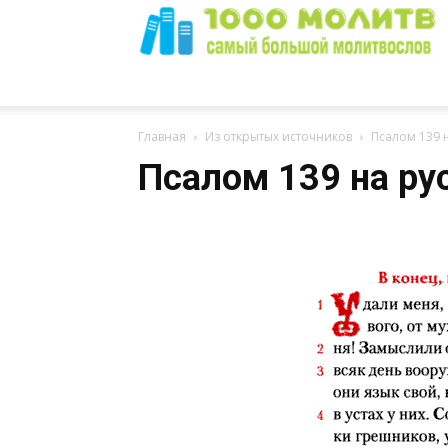
1000
Главная
Из открытых источников
Псалом 139 н
Псалом 139 на ру
Молитв