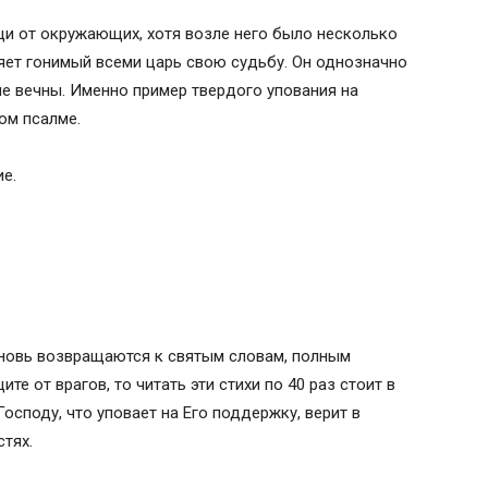
щи от окружающих, хотя возле него было несколько
яет гонимый всеми царь свою судьбу. Он однозначно
не вечны. Именно пример твердого упования на
ом псалме.
ие.
вновь возвращаются к святым словам, полным
те от врагов, то читать эти стихи по 40 раз стоит в
осподу, что уповает на Его поддержку, верит в
тях.