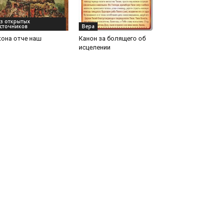
з открытых
сточников
Вера
она отче наш
Канон за болящего об
исцелении