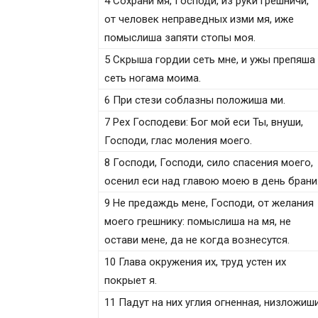
4 Сохрани мя, Господи, из руки грешничи,
от человек неправедных изми мя, иже
помыслиша запяти стопы моя.
5 Скрыша гордии сеть мне, и ужы препяша
сеть ногама моима.
6 При стези соблазны положиша ми.
7 Рех Господеви: Бог мой еси Ты, внуши,
Господи, глас моления моего.
8 Господи, Господи, сило спасения моего,
осенил еси над главою моею в день брани
9 Не предаждь мене, Господи, от желания
моего грешнику: помыслиша на мя, не
остави мене, да не когда вознесутся.
10 Глава окружения их, труд устен их
покрыет я.
11 Падут на них углия огненная, низложиш