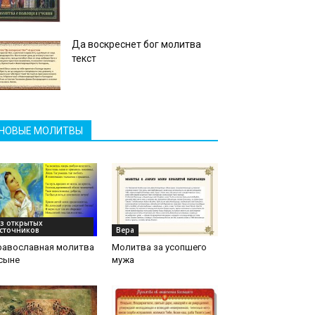
Да воскреснет бог молитва
текст
НОВЫЕ МОЛИТВЫ
з открытых
сточников
Вера
равославная молитва
Молитва за усопшего
сыне
мужа