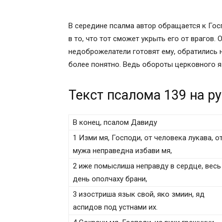
В середине псалма автор обращается к Госп
в то, что тот сможет укрыть его от врагов. 
недоброжелатели готовят ему, обратились н
более понятно. Ведь обороты церковного 
Текст псалома 139 на р
В конец, псалом Давиду
1 Изми мя, Господи, от человека лукава, о
мужа неправедна избави мя,
2 иже помыслиша неправду в сердце, весь
день ополчаху брани,
3 изостриша язык свой, яко змиин, яд
аспидов под устнами их.