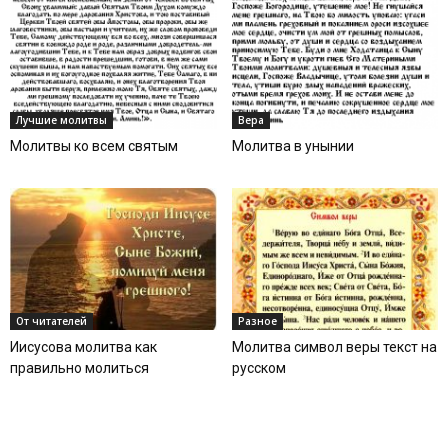
Лучшие молитвы
Вера
Молитвы ко всем святым
Молитва в унынии
От читателей
Разное
Иисусова молитва как
Молитва символ веры текст на
правильно молиться
русском