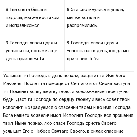
8 Тии спяти быша и
8 Эти споткнулись и упали,
падоша, мы же востахом
мы же встали и
и исправихомся.
распрямились.
9 Господи, спаси царя и
9 Господи, спаси царя и
услыши ны, воньже аще
услышь нас в день, когда мы
день призовем Тя.
призовём Тебя.
Услышит тя Господь в день печали, защитит тя Имя Бога
Иаковля. Послет ти помощь от Святаго и от Сиона заступит
тя. Помянет всяку жертву твою, и всесожжение твое тучно
буди. Даст ти Господь по сердцу твоему и весь совет твой
исполнит. Возрадуемся о спасении твоем и во имя Господа
Бога нашего возвеличимся. Исполнит Господь вся прошения
твоя. Ныне познах, яко спасе Господь христа Своего,
услышит Его с Небесе Святаго Своего, в силах спасение