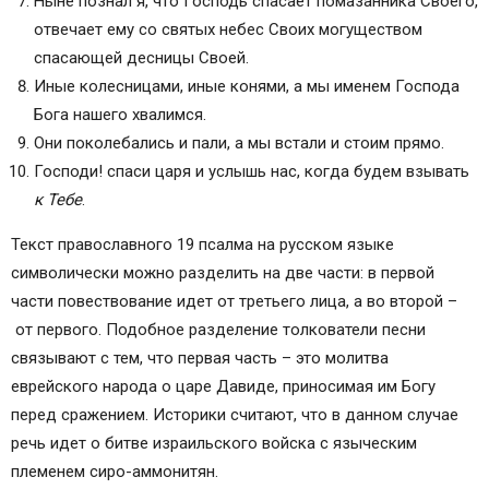
Ныне познал я, что Господь спасает помазанника Своего,
отвечает ему со святых небес Своих могуществом
спасающей десницы Своей.
Иные колесницами, иные конями, а мы именем Господа
Бога нашего хвалимся.
Они поколебались и пали, а мы встали и стоим прямо.
Господи! спаси царя и услышь нас, когда будем взывать
к Тебе
.
Текст православного 19 псалма на русском языке
символически можно разделить на две части: в первой
части повествование идет от третьего лица, а во второй –
от первого. Подобное разделение толкователи песни
связывают с тем, что первая часть – это молитва
еврейского народа о царе Давиде, приносимая им Богу
перед сражением. Историки считают, что в данном случае
речь идет о битве израильского войска с языческим
племенем сиро-аммонитян.