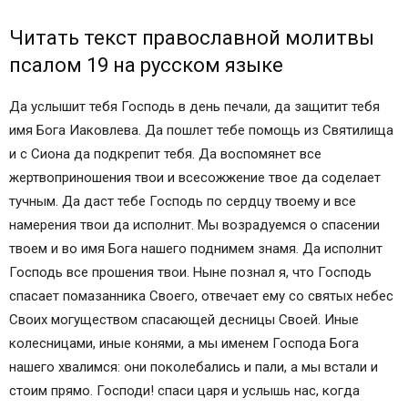
Читать текст православной молитвы
псалом 19 на русском языке
Да услышит тебя Господь в день печали, да защитит тебя
имя Бога Иаковлева. Да пошлет тебе помощь из Святилища
и с Сиона да подкрепит тебя. Да воспомянет все
жертвоприношения твои и всесожжение твое да соделает
тучным. Да даст тебе Господь по сердцу твоему и все
намерения твои да исполнит. Мы возрадуемся о спасении
твоем и во имя Бога нашего поднимем знамя. Да исполнит
Господь все прошения твои. Ныне познал я, что Господь
спасает помазанника Своего, отвечает ему со святых небес
Своих могуществом спасающей десницы Своей. Иные
колесницами, иные конями, а мы именем Господа Бога
нашего хвалимся: они поколебались и пали, а мы встали и
стоим прямо. Господи! спаси царя и услышь нас, когда