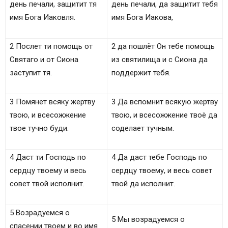
день печали, защитит тя
день печали, да защитит тебя
Псалтырь, текст псалом 19 на церковно
имя Бога Иаковля.
имя Бога Иакова,
славянском языке
В конец, псалом Давиду
2 Послет ти помощь от
2 да пошлёт Он тебе помощь
К исполнению. Псалом Давида.
Святаго и от Сиона
из святилища и с Сиона да
Вам понравилась молитва – оцените?
заступит тя.
поддержит тебя.
3 Помянет всяку жертву
3 Да вспомнит всякую жертву
твою, и всесожжение
твою, и всесожжение твоё да
твое тучно буди.
соделает тучным.
4 Даст ти Господь по
4 Да даст тебе Господь по
сердцу твоему и весь
сердцу твоему, и весь совет
совет твой исполнит.
твой да исполнит.
5 Возрадуемся о
5 Мы возрадуемся о
спасении твоем и во имя