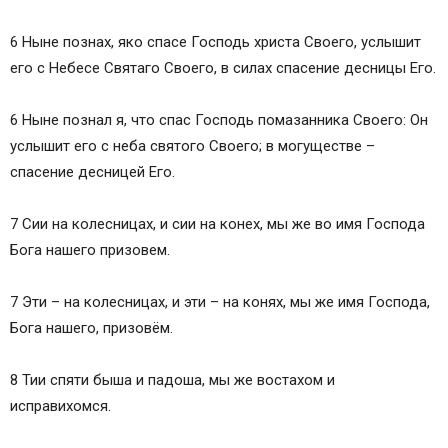
6 Ныне познах, яко спасе Господь христа Своего, услышит
eго с Небесе Святаго Своего, в силах спасение десницы Его.
6 Ныне познал я, что спас Господь помазанника Своего: Он
услышит его с неба святого Своего; в могуществе –
спасение десницей Его.
7 Сии на колесницах, и сии на конех, мы же во имя Господа
Бога нашего призовем.
7 Эти – на колесницах, и эти – на конях, мы же имя Господа,
Бога нашего, призовём.
8 Тии спяти быша и падоша, мы же востахом и
исправихомся.