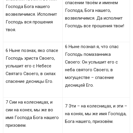
спасении твоём и именем
Господа Бога нашего
Господа, Бога нашего,
возвеличимся. Исполнит
возвеличимся. Да исполнит
Господь вся прошения
Господь все прошения твои!
твоя.
6 Ныне познал я, что спас
6 Ныне познах, яко спасе
Господь помазанника
Господь христа Своего,
Своего: Он услышит его с
услышит eго с Небесе
неба святого Своего; в
Святаго Своего, в силах
могуществе – спасение
спасение десницы Его.
десницей Его.
7 Сии на колесницах, и
7 Эти – на колесницах, и эти –
сии на конех, мы же во
на конях, мы же имя Господа,
имя Господа Бога нашего
Бога нашего, призовём.
призовем.