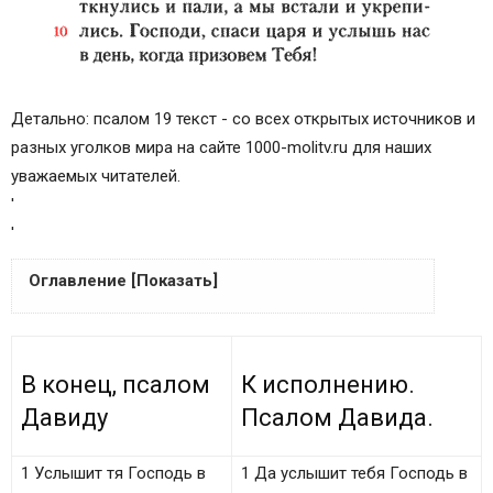
Детально: псалом 19 текст - со всех открытых источников и
разных уголков мира на сайте 1000-molitv.ru для наших
уважаемых читателей.
'
'
Оглавление [Показать]
В конец, псалом Давиду
К исполнению. Псалом Давида.
В конец, псалом
К исполнению.
Слушать на видео православную молитву
Давиду
Псалом Давида.
псалом 19 на русском языке
Читать текст православной молитвы псалом 19
1 Услышит тя Господь в
1 Да услышит тебя Господь в
на русском языке