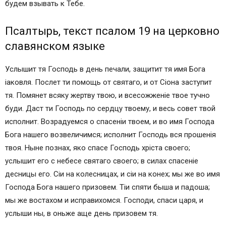
будем взывать к Тебе.
Псалтырь, текст псалом 19 на церковно
славянском языке
Услышит тя Господь в день печали, защитит тя имя Бога
iаковля. Послет ти помощь от святаго, и от Сiона заступит
тя. Помянет всяку жертву твою, и всесожженiе твое тучно
буди. Даст ти Господь по сердцу твоему, и весь совет твой
исполнит. Возрадуемся о спасенiи твоем, и во имя Господа
Бога нашего возвеличимся; исполнит Господь вся прошeнiя
твоя. Ныне познах, яко спасе Господь хрiста своего;
услышит eго с небесе святаго своего; в силах спасенiе
десницы eго. Сiи на колесницах, и сiи на конех; мы же во имя
Господа Бога нашего призовем. Тiи спяти быша и падоша;
мы же востахом и исправихомся. Господи, спаси царя, и
услыши ны, в oньже аще день призовем тя.