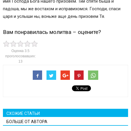
имя Господа Бога нашего призовем. Тии спяти быша и
падоша, мы же востахом и исправихомся. Господи, спаси
царя и услыши ны, воньже аще день призовем Тя.
Вам понравилась молитва – оцените?
Оценка
3.5
проголосовавших:
13
СХОЖИЕ СТАТЬИ
БОЛЬШЕ ОТ АВТОРА