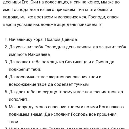
десницы Его. Сии на колесницах, и сии на конех, мы же во
имя Господа Бога нашего призовем. Тии спяти быша и
падоша, мы же востахом и исправихомся. Господи, спаси
царя и услыши ны, воньже аще день призовем Тя.
Начальнику хора. Псалом Давида.
Да услышит тебя Господь в день печали, да защитит тебя
имя Бога Иаковлева.
Да пошлет тебе помощь из Святилища и с Сиона да
подкрепит тебя.
Да воспомянет все жертвоприношения твои и
всесожжение твое да соделает тучным.
Да даст тебе по сердцу твоему и все намерения твои да
исполнит.
Мы возрадуемся о спасении твоем и во имя Бога нашего
поднимем знамя. Да исполнит Господь все прошения
твои.