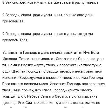
8 Эти споткнулись и упали, мы же встали и распрямились.
9 Господи, спаси царя и услыши ны, воньже аще день
призовем Тя.
9 Господи, спаси царя и услышь нас в день, когда мы
призовём Тебя.
Услышит тя Господь в день печали, защитит тя Имя Бога
Иаковля. Послет ти помощь от Святаго и от Сиона заступит
тя. Помянет всяку жертву твою, и всесожжение твое тучно
буди. Даст ти Господь по сердцу твоему и весь совет твой
исполнит. Возрадуемся о спасении твоем и во имя Господа
Бога нашего возвеличимся. Исполнит Господь вся прошения
твоя. Ныне познах, яко спасе Господь христа Своего,
услышит Его с Небесе Святаго Своего, в силах спасение
десницы Его. Сии на колесницах, и сии на конех, мы же во