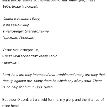
веки веков; аминь. Аллилуиа, Аллилуиа, Аллилуиа, слава
Тебе, Боже (трижды).
Слава в вышних Богу,
и на земли мир,
в человецех благоволение.
(трижды) Господи!
Устне мои отверзеши,
и уста моя возвестят хвалу Твою.
(дважды)
Lord, how are they increased that trouble me! many are they that
rise up against me. Many there be which say of my soul, There
is no help for him in God. Selah.
But thou, O Lord, art a shield for me; my glory, and the lifter up of
mine head.