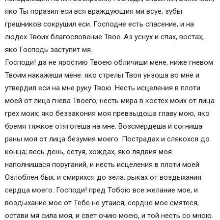
яко Ты поразил еси вся враждующия ми всуе; зубы
грешников сокрушил еси. Господне есть спасение, и на
людех Твоих благословение Твое. Аз уснух и спах, востах,
яко Господь заступит мя.
Господи! да не яростию Твоею обличиши мене, ниже гневом
Твоим накажеши мене: яко стрелы Твоя унзоша во мне и
утвердил еси на мне руку Твою. Несть исцеления в плоти
моей от лица гнева Твоего, несть мира в костех моих от лица
грех моих: яко беззакония моя превзыдоша главу мою, яко
бремя тяжкое отяготеша на мне. Возсмердеша и согниша
раны моя от лица безумия моего. Пострадах и слякохся до
конца; весь день, сетуя, хождах, яко лядвия моя
наполнишася поруганий, и несть исцеления в плоти моей.
Озлоблен бых, и смирихся до зела: рыках от воздыхания
сердца моего. Господи! пред Тобою все желание мое, и
воздыхание мое от Тебе не утаися; сердце мое смятеся,
остави мя сила моя, и свет очию моею, и той несть со мною.