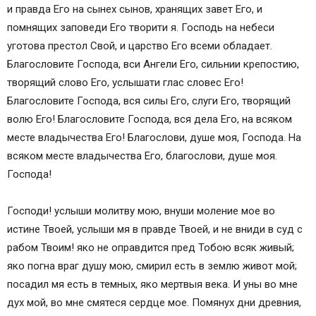
и правда Его на сынех сынов, хранящих завет Его, и
помнящих заповеди Его творити я. Господь на небеси
уготова престол Свой, и царство Его всеми обладает.
Благословите Господа, вси Ангели Его, сильнии крепостию,
творящий слово Его, услышати глас словес Его!
Благословите Господа, вся силы Его, слуги Его, творящий
волю Его! Благословите Господа, вся дела Его, на всяком
месте владычества Его! Благослови, душе моя, Господа. На
всяком месте владычества Его, благослови, душе моя.
Господа!
Господи! услыши молитву мою, внуши моление мое во
истине Твоей, услыши мя в правде Твоей, и не вниди в суд с
рабом Твоим! яко не оправдится пред Тобою всяк живый;
яко погна враг душу мою, смирил есть в землю живот мой;
посадил мя есть в темных, яко мертвыя века. И уны во мне
дух мой, во мне смятеся сердце мое. Помянух дни древния,