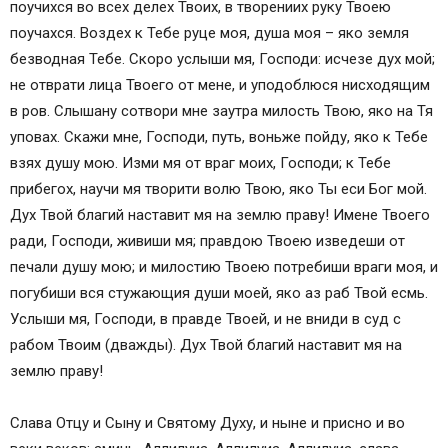
поучихся во всех делех Твоих, в творениих руку Твоею
поучахся. Воздех к Тебе руце моя, душа моя – яко земля
безводная Тебе. Скоро услыши мя, Господи: исчезе дух мой;
не отврати лица Твоего от мене, и уподоблюся нисходящим
в ров. Слышану сотвори мне заутра милость Твою, яко на Тя
уповах. Скажи мне, Господи, путь, воньже пойду, яко к Тебе
взях душу мою. Изми мя от враг моих, Господи; к Тебе
прибегох, научи мя творити волю Твою, яко Ты еси Бог мой.
Дух Твой благий наставит мя на землю праву! Имене Твоего
ради, Господи, живиши мя; правдою Твоею изведеши от
печали душу мою; и милостию Твоею потребиши враги моя, и
погубиши вся стужающия души моей, яко аз раб Твой есмь.
Услыши мя, Господи, в правде Твоей, и не вниди в суд с
рабом Твоим (дважды). Дух Твой благий наставит мя на
землю праву!
Слава Отцу и Сыну и Святому Духу, и ныне и присно и во