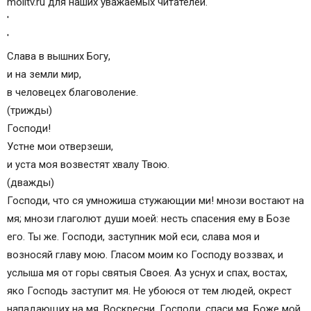
molitv.ru для наших уважаемых читателей.
'
'
Слава в вышних Богу,
и на земли мир,
в человецех благоволение.
(трижды)
Господи!
Устне мои отверзеши,
и уста моя возвестят хвалу Твою.
(дважды)
Господи, что ся умножиша стужающии ми! мнози востают на
мя; мнози глаголют души моей: несть спасения ему в Бозе
его. Ты же. Господи, заступник мой еси, слава моя и
возносяй главу мою. Гласом моим ко Господу воззвах, и
услыша мя от горы святыя Своея. Аз уснух и спах, востах,
яко Господь заступит мя. Не убоюся от тем людей, окрест
нападающих на мя. Воскресни, Господи, спаси мя, Боже мой,