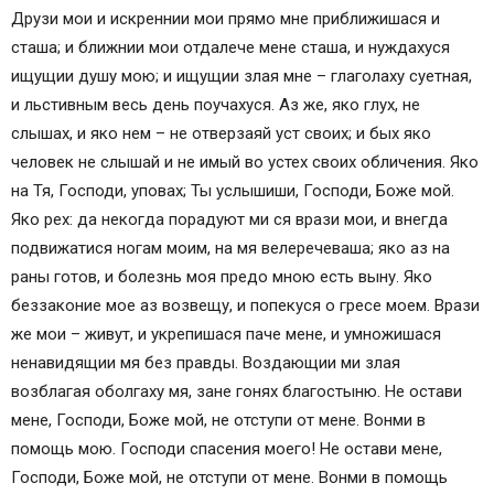
Друзи мои и искреннии мои прямо мне приближишася и
сташа; и ближнии мои отдалече мене сташа, и нуждахуся
ищущии душу мою; и ищущии злая мне – глаголаху суетная,
и льстивным весь день поучахуся. Аз же, яко глух, не
слышах, и яко нем – не отверзаяй уст своих; и бых яко
человек не слышай и не имый во устех своих обличения. Яко
на Тя, Господи, уповах; Ты услышиши, Господи, Боже мой.
Яко рех: да некогда порадуют ми ся врази мои, и внегда
подвижатися ногам моим, на мя велеречеваша; яко аз на
раны готов, и болезнь моя предо мною есть выну. Яко
беззаконие мое аз возвещу, и попекуся о гресе моем. Врази
же мои – живут, и укрепишася паче мене, и умножишася
ненавидящии мя без правды. Воздающии ми злая
возблагая оболгаху мя, зане гонях благостыню. Не остави
мене, Господи, Боже мой, не отступи от мене. Вонми в
помощь мою. Господи спасения моего! Не остави мене,
Господи, Боже мой, не отступи от мене. Вонми в помощь