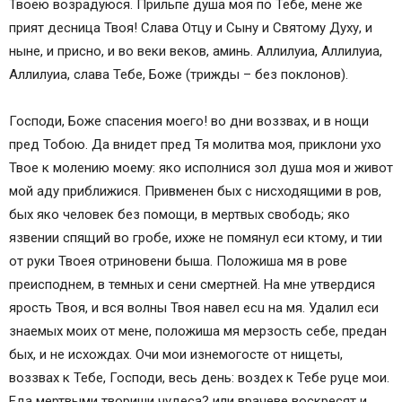
Твоею возрадуюся. Прильпе душа моя по Тебе, мене же
прият десница Твоя! Слава Отцу и Сыну и Святому Духу, и
ныне, и присно, и во веки веков, аминь. Аллилуиа, Аллилуиа,
Аллилуиа, слава Тебе, Боже (трижды – без поклонов).
Господи, Боже спасения моего! во дни воззвах, и в нощи
пред Тобою. Да внидет пред Тя молитва моя, приклони ухо
Твое к молению моему: яко исполнися зол душа моя и живот
мой аду приближися. Привменен бых с нисходящими в ров,
бых яко человек без помощи, в мертвых свободь; яко
язвении спящий во гробе, ихже не помянул еси ктому, и тии
от руки Твоея отриновени быша. Положиша мя в рове
преисподнем, в темных и сени смертней. На мне утвердися
ярость Твоя, и вся волны Твоя навел ecu на мя. Удалил еси
знаемых моих от мене, положиша мя мерзость себе, предан
бых, и не исхождах. Очи мои изнемогосте от нищеты,
воззвах к Тебе, Господи, весь день: воздех к Тебе руце мои.
Еда мертвыми твориши чудеса? или врачеве воскресят и