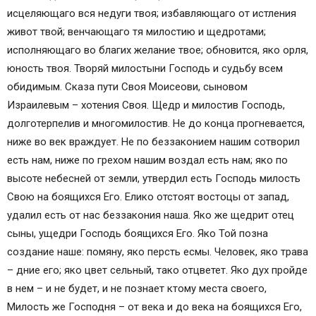
исцеляющаго вся недуги твоя; избавляющаго от истления
живот твой; венчающаго тя милостию и щедротами;
исполняющаго во благих желание твое; обновится, яко орля,
юность твоя. Творяй милостыни Господь и судьбу всем
обидимым. Сказа пути Своя Моисеови, сыновом
Израилевым – хотения Своя. Щедр и милостив Господь,
долготерпелив и многомилостив. Не до конца прогневается,
ниже во век враждует. Не по беззаконием нашим сотворил
есть нам, ниже по грехом нашим воздал есть нам; яко по
высоте небесней от земли, утвердил есть Господь милость
Свою на боящихся Его. Елико отстоят востоцы от запад,
удалил есть от нас беззакония наша. Яко же щедрит отец
сыны, ущедри Господь боящихся Его. Яко Той позна
создание наше: помяну, яко персть есмы. Человек, яко трава
– дние его; яко цвет сельный, тако отцветет. Яко дух пройде
в нем – и не будет, и не познает ктому места своего,
Милость же Господня – от века и до века на боящихся Его,