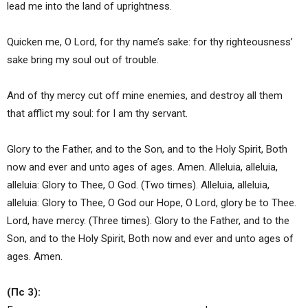
lead me into the land of uprightness.
Quicken me, O Lord, for thy name’s sake: for thy righteousness’
sake bring my soul out of trouble.
And of thy mercy cut off mine enemies, and destroy all them
that afflict my soul: for I am thy servant.
Glory to the Father, and to the Son, and to the Holy Spirit, Both
now and ever and unto ages of ages. Amen. Alleluia, alleluia,
alleluia: Glory to Thee, O God. (Two times). Alleluia, alleluia,
alleluia: Glory to Thee, O God our Hope, O Lord, glory be to Thee.
Lord, have mercy. (Three times). Glory to the Father, and to the
Son, and to the Holy Spirit, Both now and ever and unto ages of
ages. Amen.
(Пc 3):