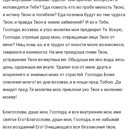
исповедятся Тебе? Еда повесть кто во гробе милость Твою,
и истину Твою в погибели? Еда познана будут во тме чудеса
Твоя, и правда Твоя в земли забвенней? И аз к Тебе,
Господи, воззвах, и утро молитва моя предварит Тя. Вскую,
Господи, отрееши душу мою, отвращаеши лице Твое от
мене? Нищ есмь аз, и в трудех от юности моея, вознесжеся,
смирихся и изнемогох. На мне преидоша гневи Твои,
устрашения Твоя возмутиша мя. Обыдоша мя яко вода, весь
день, одержаша мя вкупе. Удалил еси от мене друга и
искренняго и знаемых моих от страстей. Господи, Боже
спасения моего! во дни воззвах, и в нощи пред Тобою. Да
внидет пред Тя молитва моя, приклони ухо Твое к молению
моему!
Благослови, душе моя, Господа, и вся внутренняя моя, имя
святое Его! Благослови, душе моя, Господа, и не забывай
всех воздаяний Его! Очищающаго вся беззакония твоя,