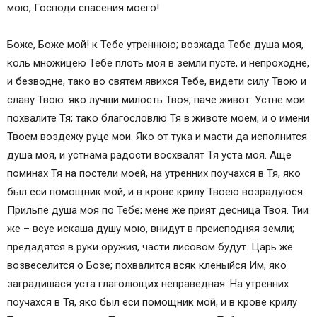
мою, Господи спасения моего!
Боже, Боже мой! к Тебе утреннюю; возжада Тебе душа моя,
коль множицею Тебе плоть моя в земли пусте, и непроходне,
и безводне, тако во святем явихся Тебе, видети силу Твою и
славу Твою: яко лучши милость Твоя, паче живот. Устне мои
похвалите Тя; тако благословлю Тя в животе моем, и о имени
Твоем воздежу руце мои. Яко от тука и масти да исполнится
душа моя, и устнама радости восхвалят Тя уста моя. Аще
поминах Тя на постели моей, на утренних поучахся в Тя, яко
был еси помощник мой, и в крове крилу Твоею возрадуюся.
Прильпе душа моя по Тебе; мене же прият десница Твоя. Тии
же – всуе искаша душу мою, внидут в преисподняя земли;
предадятся в руки оружия, части лисовом будут. Царь же
возвеселится о Бозе; похвалится всяк кленыйся Им, яко
заградишася уста глаголющих неправедная. На утренних
поучахся в Тя, яко был еси помощник мой, и в крове крилу